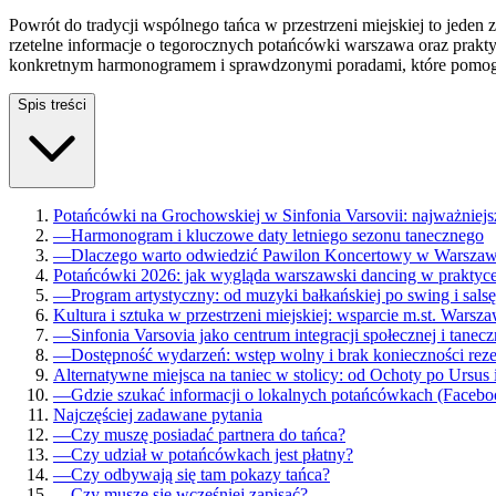
Powrót do tradycji wspólnego tańca w przestrzeni miejskiej to jede
rzetelne informacje o tegorocznych potańcówki warszawa oraz prakty
konkretnym harmonogramem i sprawdzonymi poradami, które pomogą 
Spis treści
Potańcówki na Grochowskiej w Sinfonia Varsovii: najważniej
—
Harmonogram i kluczowe daty letniego sezonu tanecznego
—
Dlaczego warto odwiedzić Pawilon Koncertowy w Warszaw
Potańcówki 2026: jak wygląda warszawski dancing w praktyc
—
Program artystyczny: od muzyki bałkańskiej po swing i salsę
Kultura i sztuka w przestrzeni miejskiej: wsparcie m.st. Warsz
—
Sinfonia Varsovia jako centrum integracji społecznej i tanecz
—
Dostępność wydarzeń: wstęp wolny i brak konieczności reze
Alternatywne miejsca na taniec w stolicy: od Ochoty po Ursus 
—
Gdzie szukać informacji o lokalnych potańcówkach (Facebo
Najczęściej zadawane pytania
—
Czy muszę posiadać partnera do tańca?
—
Czy udział w potańcówkach jest płatny?
—
Czy odbywają się tam pokazy tańca?
—
Czy muszę się wcześniej zapisać?