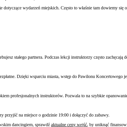
je dotyczące wydarzeń miejskich. Często to właśnie tam dowiemy się o 
zebujesz stałego partnera. Podczas lekcji instruktorzy często zachęca
zpłatne. Dzięki wsparciu miasta, wstęp do Pawilonu Koncertowego je
 okiem profesjonalnych instruktorów. Pozwala to na szybkie opanow
y przyjść na miejsce o godzinie 19:00 i dołączyć do zabawy.
howskim dancingiem, sprawdź
aktualne ceny wejść
, by uniknąć finansow