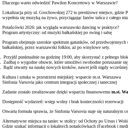
Dlaczego warto odwiedzić Pawilon Koncertowy w Warszawie?
Lokalizacja przy ul. Grochowskiej 272 to prestiżowe miejsce, gdzie P
wypełnia się muzyką na żywo, przyciągając fanów tańca z całego mia
Potańcówki 2026: jak wygląda warszawski dancing w praktyce?
Program artystyczny: od muzyki bałkańskiej po swing i salsę
Program obejmuje szerokie spektrum gatunków, od przedwojennych szl
bałkańskiej, przez warszawski folklor, aż po winylowe sety.
Przyjdź punktualnie na godzinę 19:00, aby skorzystać z pełnego bloku
Zadbaj o wygodne obuwie, które umożliwi swobodne poruszanie się 
Bądź otwarty na naukę nowych kroków, nawet jeśli nigdy wcześniej 
Kultura i sztuka w przestrzeni miejskiej: wsparcie m.st. Warszawa
Sinfonia Varsovia jako centrum integracji społecznej i tanecznej
Zadanie zostało zrealizowane dzięki wsparciu finansowemu
m.st. W
Dostępność wydarzeń: wstęp wolny i brak konieczności rezerwacji
Otwarta formuła sprawia, że Sinfonia Varsovia staje się naturalnym c
Alternatywne miejsca na taniec w stolicy: od Ochoty po Ursus i Wols
Gdzie szukać informacji o lokalnych potańcówkach (Facebook i med