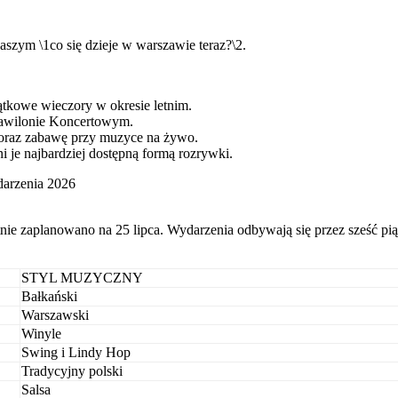
aszym \1co się dzieje w warszawie teraz?\2.
ątkowe wieczory w okresie letnim.
Pawilonie Koncertowym.
m oraz zabawę przy muzyce na żywo.
 je najbardziej dostępną formą rozrywki.
darzenia 2026
atnie zaplanowano na 25 lipca. Wydarzenia odbywają się przez sześć 
STYL MUZYCZNY
Bałkański
Warszawski
Winyle
Swing i Lindy Hop
Tradycyjny polski
Salsa