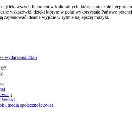
n z najciekawszych fenomenów kulturalnych, który skutecznie integruj
czne wskazówki, dzięki którym w pełni wykorzystają Państwo potencja
zaplanować idealne wyjście w rytmie najlepszej muzyki.
sze wydarzenia 2026
ie?
e?
awa
nej
rwacji
i Wolski
ok i media społecznościowe)