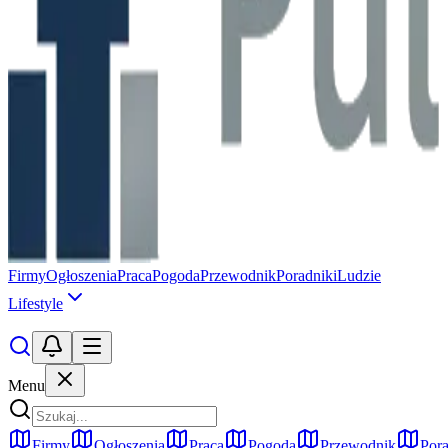
Firmy
Ogłoszenia
Praca
Pogoda
Przewodnik
Poradniki
Ludzie
Lifestyle
Menu
Firmy
Ogłoszenia
Praca
Pogoda
Przewodnik
Pora