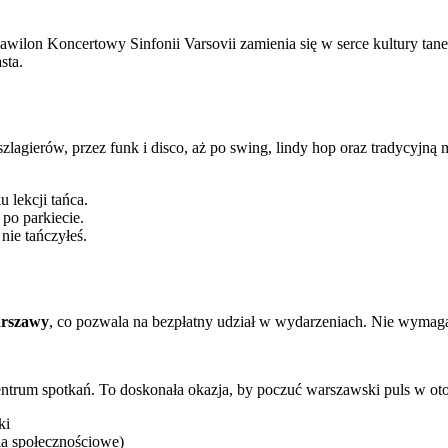
awilon Koncertowy Sinfonii Varsovii zamienia się w serce kultury tanec
sta.
agierów, przez funk i disco, aż po swing, lindy hop oraz tradycyjną 
 lekcji tańca.
po parkiecie.
nie tańczyłeś.
arszawy
, co pozwala na bezpłatny udział w wydarzeniach. Nie wymaga 
entrum spotkań. To doskonała okazja, by poczuć warszawski puls w otocz
ki
ia społecznościowe)