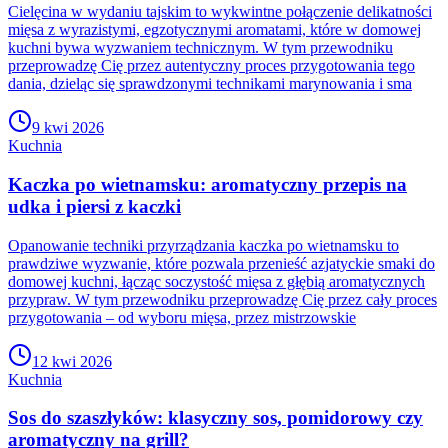
Cielęcina w wydaniu tajskim to wykwintne połączenie delikatności
mięsa z wyrazistymi, egzotycznymi aromatami, które w domowej
kuchni bywa wyzwaniem technicznym. W tym przewodniku
przeprowadzę Cię przez autentyczny proces przygotowania tego
dania, dzieląc się sprawdzonymi technikami marynowania i sma
9 kwi 2026
Kuchnia
Kaczka po wietnamsku: aromatyczny przepis na
udka i piersi z kaczki
Opanowanie techniki przyrządzania kaczka po wietnamsku to
prawdziwe wyzwanie, które pozwala przenieść azjatyckie smaki do
domowej kuchni, łącząc soczystość mięsa z głębią aromatycznych
przypraw. W tym przewodniku przeprowadzę Cię przez cały proces
przygotowania – od wyboru mięsa, przez mistrzowskie
12 kwi 2026
Kuchnia
Sos do szaszłyków: klasyczny sos, pomidorowy czy
aromatyczny na grill?