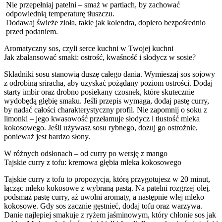
Nie przepełniaj patelni – smaż w partiach, by zachować
odpowiednią temperaturę tłuszczu.
Dodawaj świeże zioła, takie jak kolendra, dopiero bezpośrednio
przed podaniem.
Aromatyczny sos, czyli serce kuchni w Twojej kuchni
Jak zbalansować smaki: ostrość, kwaśność i słodycz w sosie?
Składniki sosu stanowią duszę całego dania. Wymieszaj sos sojowy
z odrobiną sriracha, aby uzyskać pożądany poziom ostrości. Dodaj
starty imbir oraz drobno posiekany czosnek, które skutecznie
wydobędą głębię smaku. Jeśli przepis wymaga, dodaj pastę curry,
by nadać całości charakterystyczny profil. Nie zapomnij o soku z
limonki – jego kwasowość przełamuje słodycz i tłustość mleka
kokosowego. Jeśli używasz sosu rybnego, dozuj go ostrożnie,
ponieważ jest bardzo słony.
W różnych odsłonach – od curry po wersję z mango
Tajskie curry z tofu: kremowa głębia mleka kokosowego
Tajskie curry z tofu to propozycja, którą przygotujesz w 20 minut,
łącząc mleko kokosowe z wybraną pastą. Na patelni rozgrzej olej,
podsmaż pastę curry, aż uwolni aromaty, a następnie wlej mleko
kokosowe. Gdy sos zacznie gęstnieć, dodaj tofu oraz warzywa.
Danie najlepiej smakuje z ryżem jaśminowym, który chłonie sos jak