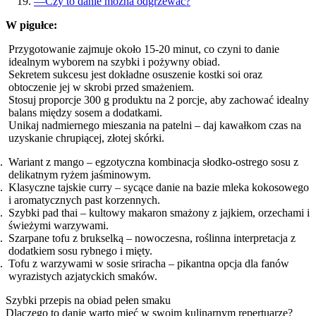
—
Czy to danie można odgrzewać?
W pigułce:
Przygotowanie zajmuje około 15-20 minut, co czyni to danie
idealnym wyborem na szybki i pożywny obiad.
Sekretem sukcesu jest dokładne osuszenie kostki soi oraz
obtoczenie jej w skrobi przed smażeniem.
Stosuj proporcje 300 g produktu na 2 porcje, aby zachować idealny
balans między sosem a dodatkami.
Unikaj nadmiernego mieszania na patelni – daj kawałkom czas na
uzyskanie chrupiącej, złotej skórki.
Wariant z mango – egzotyczna kombinacja słodko-ostrego sosu z
delikatnym ryżem jaśminowym.
Klasyczne tajskie curry – sycące danie na bazie mleka kokosowego
i aromatycznych past korzennych.
Szybki pad thai – kultowy makaron smażony z jajkiem, orzechami i
świeżymi warzywami.
Szarpane tofu z brukselką – nowoczesna, roślinna interpretacja z
dodatkiem sosu rybnego i mięty.
Tofu z warzywami w sosie sriracha – pikantna opcja dla fanów
wyrazistych azjatyckich smaków.
Szybki przepis na obiad pełen smaku
Dlaczego to danie warto mieć w swoim kulinarnym repertuarze?