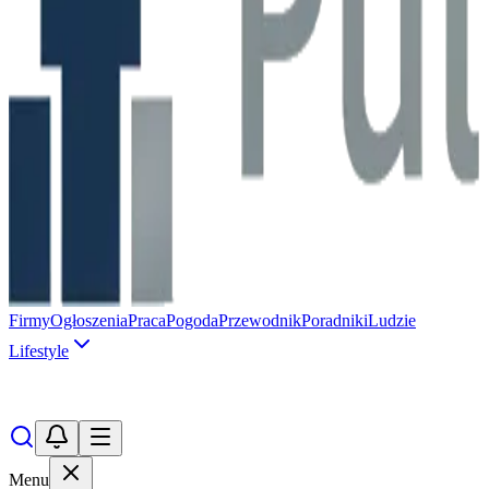
Firmy
Ogłoszenia
Praca
Pogoda
Przewodnik
Poradniki
Ludzie
Lifestyle
Menu