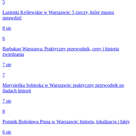
5
Łazienki Królewskie w Warszawie: 5 rzeczy, które musisz
sprawdzić
8 sie
6
Barbakan Warszawa: Praktyczny przewodnik, ceny i historia
zwiedzania
7 sie
7
Marysieńka Sobieska w Warszawie: praktyczny przewodnik po
śladach historii
7 sie
8
Pomnik Bolesława Prusa w Warszawie: historia, lokalizacja i fakty
6 sie