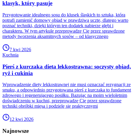
klasyk, który pasuje
Przygotowanie idealnego sosu do klusek śląskich to sztuka, która
potrafi zamienić domowy obiad w prawdziwą ucztę, dlatego warto
poznać techniki, dzięki którym ten dodatek nabierze głębi i
charakteru. W tym artykule przeprowadzę Cię przez sprawdzone
metody tworzenia aksamitnych sosów – od klasycznego
7 kwi 2026
Kuchnia
Pierś z kurczaka dieta lekkostrawna: soczysty obiad,
ryż i cukinia
Wprowadzenie diety lekkostrawnej nie musi oznaczać rezygnacji ze
smaku, a odpowiednio przygotowana pierś z kurczaka to fundament
zdrowego i regenerującego posiłku. Bazując na moim wieloletnim
doświadczeniu w kuchni, przeprowadzę Cię przez sprawdzone
techniki obróbki mięsa i podzielę się praktycznymi
12 kwi 2026
Najnowsze