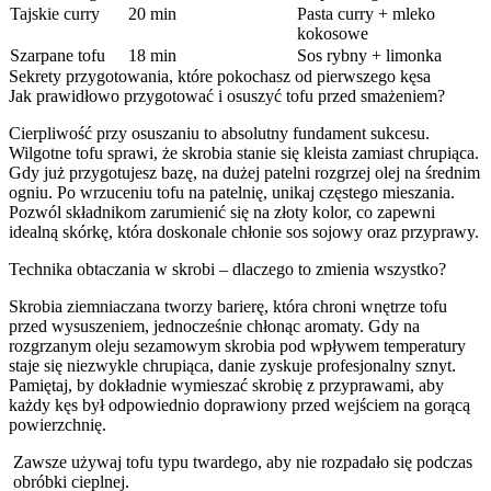
Tajskie curry
20 min
Pasta curry + mleko
kokosowe
Szarpane tofu
18 min
Sos rybny + limonka
Sekrety przygotowania, które pokochasz od pierwszego kęsa
Jak prawidłowo przygotować i osuszyć tofu przed smażeniem?
Cierpliwość przy osuszaniu to absolutny fundament sukcesu.
Wilgotne tofu sprawi, że skrobia stanie się kleista zamiast chrupiąca.
Gdy już przygotujesz bazę, na dużej patelni rozgrzej olej na średnim
ogniu. Po wrzuceniu tofu na patelnię, unikaj częstego mieszania.
Pozwól składnikom zarumienić się na złoty kolor, co zapewni
idealną skórkę, która doskonale chłonie sos sojowy oraz przyprawy.
Technika obtaczania w skrobi – dlaczego to zmienia wszystko?
Skrobia ziemniaczana tworzy barierę, która chroni wnętrze tofu
przed wysuszeniem, jednocześnie chłonąc aromaty. Gdy na
rozgrzanym oleju sezamowym skrobia pod wpływem temperatury
staje się niezwykle chrupiąca, danie zyskuje profesjonalny sznyt.
Pamiętaj, by dokładnie wymieszać skrobię z przyprawami, aby
każdy kęs był odpowiednio doprawiony przed wejściem na gorącą
powierzchnię.
Zawsze używaj tofu typu twardego, aby nie rozpadało się podczas
obróbki cieplnej.