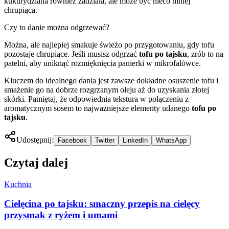
kukurydziana również zadziała, ale może być nieco mniej
chrupiąca.
Czy to danie można odgrzewać?
Można, ale najlepiej smakuje świeżo po przygotowaniu, gdy tofu
pozostaje chrupiące. Jeśli musisz odgrzać
tofu po tajsku
, zrób to na
patelni, aby uniknąć rozmięknięcia panierki w mikrofalówce.
Kluczem do idealnego dania jest zawsze dokładne osuszenie tofu i
smażenie go na dobrze rozgrzanym oleju aż do uzyskania złotej
skórki. Pamiętaj, że odpowiednia tekstura w połączeniu z
aromatycznym sosem to najważniejsze elementy udanego
tofu po
tajsku
.
Udostępnij:
Facebook
Twitter
LinkedIn
WhatsApp
Czytaj dalej
Kuchnia
Cielęcina po tajsku: smaczny przepis na cielęcy
przysmak z ryżem i umami