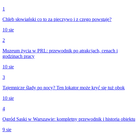
1
Chleb słowiański co to za pieczywo i z czego powstaje?
10 sie
2
Muzeum życia w PRL: przewodnik po atrakcjach, cenach i
godzinach pracy
10 sie
3
Tajemnicze ślady po nocy? Ten lokator może kryć się tuż obok
10 sie
4
Ogród Saski w Warszawie: kompletny przewodnik i historia obiektu
9 sie