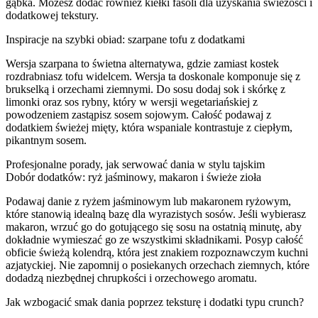
gąbka. Możesz dodać również kiełki fasoli dla uzyskania świeżości i
dodatkowej tekstury.
Inspiracje na szybki obiad: szarpane tofu z dodatkami
Wersja szarpana to świetna alternatywa, gdzie zamiast kostek
rozdrabniasz tofu widelcem. Wersja ta doskonale komponuje się z
brukselką i orzechami ziemnymi. Do sosu dodaj sok i skórkę z
limonki oraz sos rybny, który w wersji wegetariańskiej z
powodzeniem zastąpisz sosem sojowym. Całość podawaj z
dodatkiem świeżej mięty, która wspaniale kontrastuje z ciepłym,
pikantnym sosem.
Profesjonalne porady, jak serwować dania w stylu tajskim
Dobór dodatków: ryż jaśminowy, makaron i świeże zioła
Podawaj danie z ryżem jaśminowym lub makaronem ryżowym,
które stanowią idealną bazę dla wyrazistych sosów. Jeśli wybierasz
makaron, wrzuć go do gotującego się sosu na ostatnią minutę, aby
dokładnie wymieszać go ze wszystkimi składnikami. Posyp całość
obficie świeżą kolendrą, która jest znakiem rozpoznawczym kuchni
azjatyckiej. Nie zapomnij o posiekanych orzechach ziemnych, które
dodadzą niezbędnej chrupkości i orzechowego aromatu.
Jak wzbogacić smak dania poprzez teksturę i dodatki typu crunch?