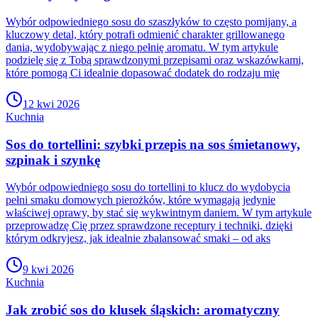
Wybór odpowiedniego sosu do szaszłyków to często pomijany, a
kluczowy detal, który potrafi odmienić charakter grillowanego
dania, wydobywając z niego pełnię aromatu. W tym artykule
podzielę się z Tobą sprawdzonymi przepisami oraz wskazówkami,
które pomogą Ci idealnie dopasować dodatek do rodzaju mię
12 kwi 2026
Kuchnia
Sos do tortellini: szybki przepis na sos śmietanowy,
szpinak i szynkę
Wybór odpowiedniego sosu do tortellini to klucz do wydobycia
pełni smaku domowych pierożków, które wymagają jedynie
właściwej oprawy, by stać się wykwintnym daniem. W tym artykule
przeprowadzę Cię przez sprawdzone receptury i techniki, dzięki
którym odkryjesz, jak idealnie zbalansować smaki – od aks
9 kwi 2026
Kuchnia
Jak zrobić sos do klusek śląskich: aromatyczny