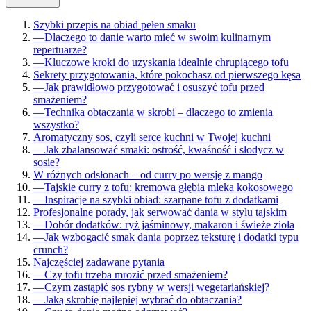
Szybki przepis na obiad pełen smaku
—
Dlaczego to danie warto mieć w swoim kulinarnym
repertuarze?
—
Kluczowe kroki do uzyskania idealnie chrupiącego tofu
Sekrety przygotowania, które pokochasz od pierwszego kęsa
—
Jak prawidłowo przygotować i osuszyć tofu przed
smażeniem?
—
Technika obtaczania w skrobi – dlaczego to zmienia
wszystko?
Aromatyczny sos, czyli serce kuchni w Twojej kuchni
—
Jak zbalansować smaki: ostrość, kwaśność i słodycz w
sosie?
W różnych odsłonach – od curry po wersję z mango
—
Tajskie curry z tofu: kremowa głębia mleka kokosowego
—
Inspiracje na szybki obiad: szarpane tofu z dodatkami
Profesjonalne porady, jak serwować dania w stylu tajskim
—
Dobór dodatków: ryż jaśminowy, makaron i świeże zioła
—
Jak wzbogacić smak dania poprzez teksturę i dodatki typu
crunch?
Najczęściej zadawane pytania
—
Czy tofu trzeba mrozić przed smażeniem?
—
Czym zastąpić sos rybny w wersji wegetariańskiej?
—
Jaką skrobię najlepiej wybrać do obtaczania?