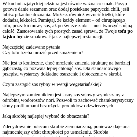
W kuchni azjatyckiej tekstura jest równie ważna co smak. Posyp
gotowe danie sezamem oraz dodaj posiekane papryczki chili, jeśli
lubisz pikantne doznania. Możesz również wrzucić kiełki, które
dodadzą lekkości. Pamiętaj, że każdy element – od chrupiącego
tofu, przez kremowy sos, aż po świeże zioła – musi tworzyć spójną
całość. Zastosowanie tych prostych zasad sprawi, że Twoje
tofu po
tajsku
będzie smakować jak z najlepszej restauracji.
Najczęściej zadawane pytania
Czy tofu trzeba mrozić przed smażeniem?
Nie jest to konieczne, choć mrożenie zmienia strukturę na bardziej
gąbczastą, co pozwala lepiej chłonąć sos. Dla standardowego
przepisu wystarczy dokładne osuszenie i obtoczenie w skrobi.
Czym zastąpić sos rybny w wersji wegetariańskiej?
Najlepszym zamiennikiem jest jasny sos sojowy wymieszany z
odrobiną wodorostów nori. Pozwoli to zachować charakterystyczny
słony profil umami bez użycia produktów odzwierzęcych.
Jaką skrobię najlepiej wybrać do obtaczania?
Zdecydowanie polecam skrobię ziemniaczaną, ponieważ daje ona
najmocniejszy efekt chrupkości po usmażeniu. Skrobia