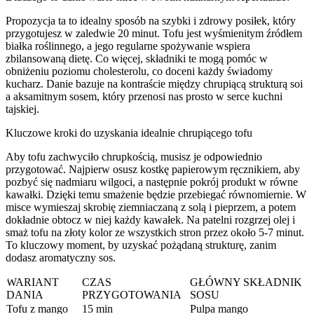
Propozycja ta to idealny sposób na szybki i zdrowy posiłek, który
przygotujesz w zaledwie 20 minut. Tofu jest wyśmienitym źródłem
białka roślinnego, a jego regularne spożywanie wspiera
zbilansowaną dietę. Co więcej, składniki te mogą pomóc w
obniżeniu poziomu cholesterolu, co doceni każdy świadomy
kucharz. Danie bazuje na kontraście między chrupiącą strukturą soi
a aksamitnym sosem, który przenosi nas prosto w serce kuchni
tajskiej.
Kluczowe kroki do uzyskania idealnie chrupiącego tofu
Aby tofu zachwyciło chrupkością, musisz je odpowiednio
przygotować. Najpierw osusz kostkę papierowym ręcznikiem, aby
pozbyć się nadmiaru wilgoci, a następnie pokrój produkt w równe
kawałki. Dzięki temu smażenie będzie przebiegać równomiernie. W
misce wymieszaj skrobię ziemniaczaną z solą i pieprzem, a potem
dokładnie obtocz w niej każdy kawałek. Na patelni rozgrzej olej i
smaż tofu na złoty kolor ze wszystkich stron przez około 5-7 minut.
To kluczowy moment, by uzyskać pożądaną strukturę, zanim
dodasz aromatyczny sos.
WARIANT
CZAS
GŁÓWNY SKŁADNIK
DANIA
PRZYGOTOWANIA
SOSU
Tofu z mango
15 min
Pulpa mango