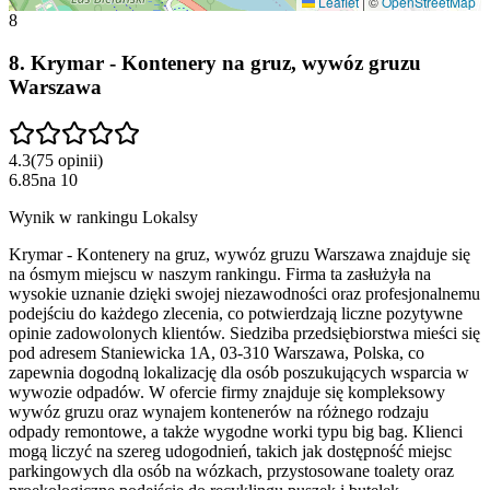
Leaflet
|
©
OpenStreetMap
8
8
.
Krymar - Kontenery na gruz, wywóz gruzu
Warszawa
4.3
(
75
opinii
)
6.85
na
10
Wynik w rankingu Lokalsy
Krymar - Kontenery na gruz, wywóz gruzu Warszawa znajduje się
na ósmym miejscu w naszym rankingu. Firma ta zasłużyła na
wysokie uznanie dzięki swojej niezawodności oraz profesjonalnemu
podejściu do każdego zlecenia, co potwierdzają liczne pozytywne
opinie zadowolonych klientów. Siedziba przedsiębiorstwa mieści się
pod adresem Staniewicka 1A, 03-310 Warszawa, Polska, co
zapewnia dogodną lokalizację dla osób poszukujących wsparcia w
wywozie odpadów. W ofercie firmy znajduje się kompleksowy
wywóz gruzu oraz wynajem kontenerów na różnego rodzaju
odpady remontowe, a także wygodne worki typu big bag. Klienci
mogą liczyć na szereg udogodnień, takich jak dostępność miejsc
parkingowych dla osób na wózkach, przystosowane toalety oraz