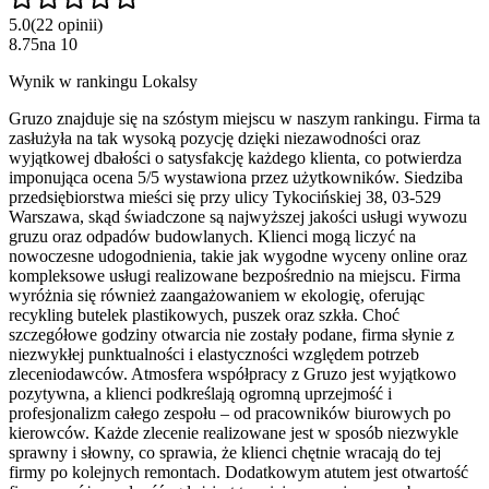
5.0
(
22
opinii
)
8.75
na
10
Wynik w rankingu Lokalsy
Gruzo znajduje się na szóstym miejscu w naszym rankingu. Firma ta
zasłużyła na tak wysoką pozycję dzięki niezawodności oraz
wyjątkowej dbałości o satysfakcję każdego klienta, co potwierdza
imponująca ocena 5/5 wystawiona przez użytkowników. Siedziba
przedsiębiorstwa mieści się przy ulicy Tykocińskiej 38, 03-529
Warszawa, skąd świadczone są najwyższej jakości usługi wywozu
gruzu oraz odpadów budowlanych. Klienci mogą liczyć na
nowoczesne udogodnienia, takie jak wygodne wyceny online oraz
kompleksowe usługi realizowane bezpośrednio na miejscu. Firma
wyróżnia się również zaangażowaniem w ekologię, oferując
recykling butelek plastikowych, puszek oraz szkła. Choć
szczegółowe godziny otwarcia nie zostały podane, firma słynie z
niezwykłej punktualności i elastyczności względem potrzeb
zleceniodawców. Atmosfera współpracy z Gruzo jest wyjątkowo
pozytywna, a klienci podkreślają ogromną uprzejmość i
profesjonalizm całego zespołu – od pracowników biurowych po
kierowców. Każde zlecenie realizowane jest w sposób niezwykle
sprawny i słowny, co sprawia, że klienci chętnie wracają do tej
firmy po kolejnych remontach. Dodatkowym atutem jest otwartość