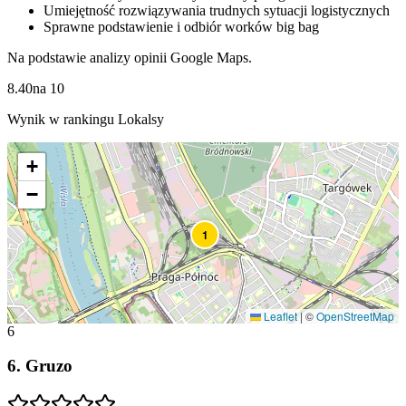
Umiejętność rozwiązywania trudnych sytuacji logistycznych
Sprawne podstawienie i odbiór worków big bag
Na podstawie analizy opinii Google Maps.
8.40
na
10
Wynik w rankingu Lokalsy
+
−
1
Leaflet
|
©
OpenStreetMap
6
6
.
Gruzo