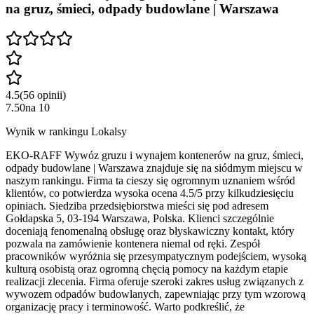
na gruz, śmieci, odpady budowlane | Warszawa
4.5
(
56
opinii
)
7.50
na
10
Wynik w rankingu Lokalsy
EKO-RAFF Wywóz gruzu i wynajem kontenerów na gruz, śmieci,
odpady budowlane | Warszawa znajduje się na siódmym miejscu w
naszym rankingu. Firma ta cieszy się ogromnym uznaniem wśród
klientów, co potwierdza wysoka ocena 4.5/5 przy kilkudziesięciu
opiniach. Siedziba przedsiębiorstwa mieści się pod adresem
Gołdapska 5, 03-194 Warszawa, Polska. Klienci szczególnie
doceniają fenomenalną obsługę oraz błyskawiczny kontakt, który
pozwala na zamówienie kontenera niemal od ręki. Zespół
pracowników wyróżnia się przesympatycznym podejściem, wysoką
kulturą osobistą oraz ogromną chęcią pomocy na każdym etapie
realizacji zlecenia. Firma oferuje szeroki zakres usług związanych z
wywozem odpadów budowlanych, zapewniając przy tym wzorową
organizację pracy i terminowość. Warto podkreślić, że