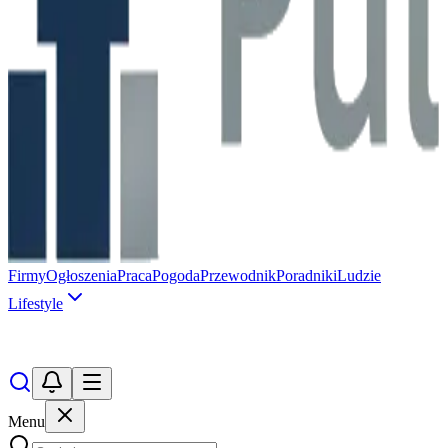
Firmy
Ogłoszenia
Praca
Pogoda
Przewodnik
Poradniki
Ludzie
Lifestyle
Menu