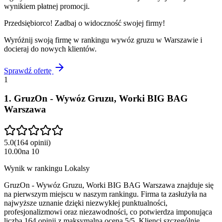
wynikiem płatnej promocji.
Przedsiębiorco! Zadbaj o widoczność swojej firmy!
Wyróżnij swoją firmę w rankingu
wywóz gruzu
w
Warszawie
i
docieraj do nowych klientów.
Sprawdź ofertę
1
1
.
GruzOn - Wywóz Gruzu, Worki BIG BAG
Warszawa
5.0
(
164
opinii
)
10.00
na
10
Wynik w rankingu Lokalsy
GruzOn - Wywóz Gruzu, Worki BIG BAG Warszawa znajduje się
na pierwszym miejscu w naszym rankingu. Firma ta zasłużyła na
najwyższe uznanie dzięki niezwykłej punktualności,
profesjonalizmowi oraz niezawodności, co potwierdza imponująca
liczba 164 opinii z maksymalną oceną 5/5. Klienci szczególnie