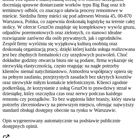
doceniają sprawne dostarczanie worków typu Big Bag oraz ich
terminowy odbiór, co znacząco ułatwia procesy remontowe w
mieście. Siedziba firmy mieści się pod adresem Wronia 45, 00-870
Warszawa, Polska, co zapewnia doskonałą logistykę na terenie całej
stolicy. W ofercie GruzOn znajduje się kompleksowy wywóz gruzu,
odpadów poremontowych oraz zielonych, co stanowi idealne
rozwiązanie zarówno dla osób prywatnych, jak i ogrodników.
Zespół firmy wyróżnia się wyjątkową kulturą osobistą oraz
doskonałą organizacją pracy, dzięki której każda usługa realizowana
jest bez zbędnych formalności czy urzędowych pozwoleń. Choć
dokładne godziny otwarcia biura nie są podane, firma wykazuje się
niezwykłą elastycznością, często reagując na nagłe potrzeby
klientów niemal natychmiastowo. Atmosfera współpracy opiera się
na pełnym zaufaniu, przejrzystych zasadach bez ukrytych kosztów
oraz niezwykle miłym kontakcie telefonicznym. Klienci zgodnie
podkreślają, że korzystanie z usług GruzOn to prawdziwy strzał w
dziesiątkę, który oszczędza czas oraz nerwy podczas każdego
remontu czy porządków. To bez wątpienia lider branży, który stawia
potrzeby zleceniodawcy na pierwszym miejscu, oferując najwyższy
standard obsługi dostępny obecnie na rynku w Warszawie.
Opis wygenerowany automatycznie na podstawie publicznie
dostępnych opinii.