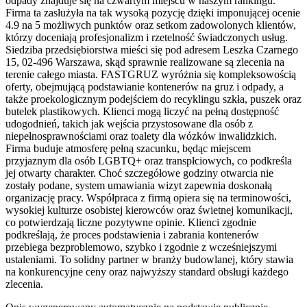
odpady znajduje się na czwartym miejscu w naszym rankingu.
Firma ta zasłużyła na tak wysoką pozycję dzięki imponującej ocenie
4.9 na 5 możliwych punktów oraz setkom zadowolonych klientów,
którzy doceniają profesjonalizm i rzetelność świadczonych usług.
Siedziba przedsiębiorstwa mieści się pod adresem Leszka Czarnego
15, 02-496 Warszawa, skąd sprawnie realizowane są zlecenia na
terenie całego miasta. FASTGRUZ wyróżnia się kompleksowością
oferty, obejmującą podstawianie kontenerów na gruz i odpady, a
także proekologicznym podejściem do recyklingu szkła, puszek oraz
butelek plastikowych. Klienci mogą liczyć na pełną dostępność
udogodnień, takich jak wejścia przystosowane dla osób z
niepełnosprawnościami oraz toalety dla wózków inwalidzkich.
Firma buduje atmosferę pełną szacunku, będąc miejscem
przyjaznym dla osób LGBTQ+ oraz transpłciowych, co podkreśla
jej otwarty charakter. Choć szczegółowe godziny otwarcia nie
zostały podane, system umawiania wizyt zapewnia doskonałą
organizację pracy. Współpraca z firmą opiera się na terminowości,
wysokiej kulturze osobistej kierowców oraz świetnej komunikacji,
co potwierdzają liczne pozytywne opinie. Klienci zgodnie
podkreślają, że proces podstawienia i zabrania kontenerów
przebiega bezproblemowo, szybko i zgodnie z wcześniejszymi
ustaleniami. To solidny partner w branży budowlanej, który stawia
na konkurencyjne ceny oraz najwyższy standard obsługi każdego
zlecenia.