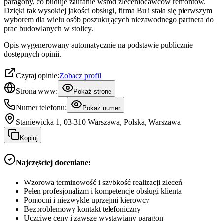
paragony, co buduje zaufanie wśród zleceniodawców remontów.
Dzięki tak wysokiej jakości obsługi, firma Buli stała się pierwszym
wyborem dla wielu osób poszukujących niezawodnego partnera do
prac budowlanych w stolicy.
Opis wygenerowany automatycznie na podstawie publicznie
dostępnych opinii.
Czytaj opinie:
Zobacz profil
Strona www:
Pokaż stronę
Numer telefonu:
Pokaż numer
Staniewicka 1, 03-310 Warszawa, Polska, Warszawa
Kopiuj
Najczęściej doceniane:
Wzorowa terminowość i szybkość realizacji zleceń
Pełen profesjonalizm i kompetencje obsługi klienta
Pomocni i niezwykle uprzejmi kierowcy
Bezproblemowy kontakt telefoniczny
Uczciwe ceny i zawsze wystawiany paragon