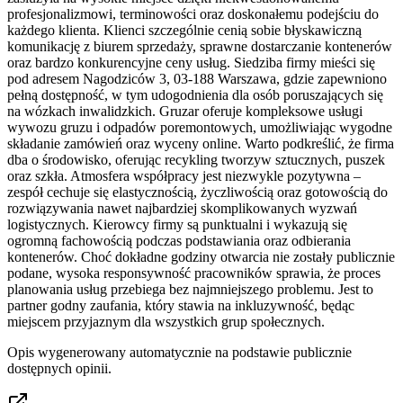
profesjonalizmowi, terminowości oraz doskonałemu podejściu do
każdego klienta. Klienci szczególnie cenią sobie błyskawiczną
komunikację z biurem sprzedaży, sprawne dostarczanie kontenerów
oraz bardzo konkurencyjne ceny usług. Siedziba firmy mieści się
pod adresem Nagodziców 3, 03-188 Warszawa, gdzie zapewniono
pełną dostępność, w tym udogodnienia dla osób poruszających się
na wózkach inwalidzkich. Gruzar oferuje kompleksowe usługi
wywozu gruzu i odpadów poremontowych, umożliwiając wygodne
składanie zamówień oraz wyceny online. Warto podkreślić, że firma
dba o środowisko, oferując recykling tworzyw sztucznych, puszek
oraz szkła. Atmosfera współpracy jest niezwykle pozytywna –
zespół cechuje się elastycznością, życzliwością oraz gotowością do
rozwiązywania nawet najbardziej skomplikowanych wyzwań
logistycznych. Kierowcy firmy są punktualni i wykazują się
ogromną fachowością podczas podstawiania oraz odbierania
kontenerów. Choć dokładne godziny otwarcia nie zostały publicznie
podane, wysoka responsywność pracowników sprawia, że proces
planowania usług przebiega bez najmniejszego problemu. Jest to
partner godny zaufania, który stawia na inkluzywność, będąc
miejscem przyjaznym dla wszystkich grup społecznych.
Opis wygenerowany automatycznie na podstawie publicznie
dostępnych opinii.