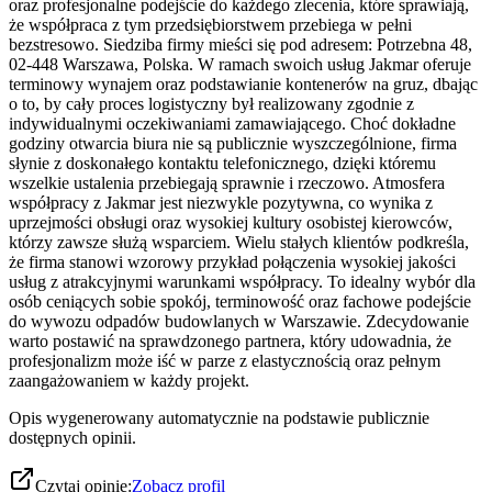
oraz profesjonalne podejście do każdego zlecenia, które sprawiają,
że współpraca z tym przedsiębiorstwem przebiega w pełni
bezstresowo. Siedziba firmy mieści się pod adresem: Potrzebna 48,
02-448 Warszawa, Polska. W ramach swoich usług Jakmar oferuje
terminowy wynajem oraz podstawianie kontenerów na gruz, dbając
o to, by cały proces logistyczny był realizowany zgodnie z
indywidualnymi oczekiwaniami zamawiającego. Choć dokładne
godziny otwarcia biura nie są publicznie wyszczególnione, firma
słynie z doskonałego kontaktu telefonicznego, dzięki któremu
wszelkie ustalenia przebiegają sprawnie i rzeczowo. Atmosfera
współpracy z Jakmar jest niezwykle pozytywna, co wynika z
uprzejmości obsługi oraz wysokiej kultury osobistej kierowców,
którzy zawsze służą wsparciem. Wielu stałych klientów podkreśla,
że firma stanowi wzorowy przykład połączenia wysokiej jakości
usług z atrakcyjnymi warunkami współpracy. To idealny wybór dla
osób ceniących sobie spokój, terminowość oraz fachowe podejście
do wywozu odpadów budowlanych w Warszawie. Zdecydowanie
warto postawić na sprawdzonego partnera, który udowadnia, że
profesjonalizm może iść w parze z elastycznością oraz pełnym
zaangażowaniem w każdy projekt.
Opis wygenerowany automatycznie na podstawie publicznie
dostępnych opinii.
Czytaj opinie:
Zobacz profil