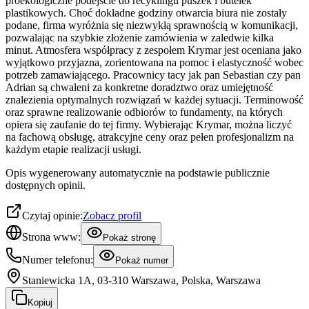
proekologiczne podejście do recyklingu puszek i butelek
plastikowych. Choć dokładne godziny otwarcia biura nie zostały
podane, firma wyróżnia się niezwykłą sprawnością w komunikacji,
pozwalając na szybkie złożenie zamówienia w zaledwie kilka
minut. Atmosfera współpracy z zespołem Krymar jest oceniana jako
wyjątkowo przyjazna, zorientowana na pomoc i elastyczność wobec
potrzeb zamawiającego. Pracownicy tacy jak pan Sebastian czy pan
Adrian są chwaleni za konkretne doradztwo oraz umiejętność
znalezienia optymalnych rozwiązań w każdej sytuacji. Terminowość
oraz sprawne realizowanie odbiorów to fundamenty, na których
opiera się zaufanie do tej firmy. Wybierając Krymar, można liczyć
na fachową obsługę, atrakcyjne ceny oraz pełen profesjonalizm na
każdym etapie realizacji usługi.
Opis wygenerowany automatycznie na podstawie publicznie
dostępnych opinii.
Czytaj opinie:
Zobacz profil
Strona www:
Pokaż stronę
Numer telefonu:
Pokaż numer
Staniewicka 1A, 03-310 Warszawa, Polska, Warszawa
Kopiuj