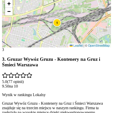
+
−
1
Leaflet
|
©
OpenStreetMap
3
3
.
Gruzar Wywóz Gruzu - Kontenery na Gruz i
Śmieci Warszawa
5.0
(
77
opinii
)
9.50
na
10
Wynik w rankingu Lokalsy
Gruzar Wywóz Gruzu - Kontenery na Gruz i Śmieci Warszawa
znajduje się na trzecim miejscu w naszym rankingu. Firma ta
zasłużyła na wysokie miejsce dzięki niekwestionowanemu