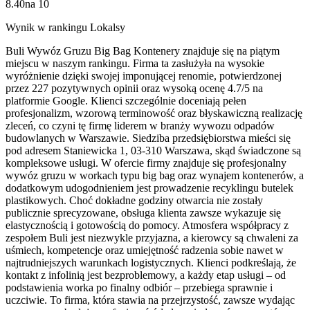
8.40
na
10
Wynik w rankingu Lokalsy
Buli Wywóz Gruzu Big Bag Kontenery znajduje się na piątym
miejscu w naszym rankingu. Firma ta zasłużyła na wysokie
wyróżnienie dzięki swojej imponującej renomie, potwierdzonej
przez 227 pozytywnych opinii oraz wysoką ocenę 4.7/5 na
platformie Google. Klienci szczególnie doceniają pełen
profesjonalizm, wzorową terminowość oraz błyskawiczną realizację
zleceń, co czyni tę firmę liderem w branży wywozu odpadów
budowlanych w Warszawie. Siedziba przedsiębiorstwa mieści się
pod adresem Staniewicka 1, 03-310 Warszawa, skąd świadczone są
kompleksowe usługi. W ofercie firmy znajduje się profesjonalny
wywóz gruzu w workach typu big bag oraz wynajem kontenerów, a
dodatkowym udogodnieniem jest prowadzenie recyklingu butelek
plastikowych. Choć dokładne godziny otwarcia nie zostały
publicznie sprecyzowane, obsługa klienta zawsze wykazuje się
elastycznością i gotowością do pomocy. Atmosfera współpracy z
zespołem Buli jest niezwykle przyjazna, a kierowcy są chwaleni za
uśmiech, kompetencje oraz umiejętność radzenia sobie nawet w
najtrudniejszych warunkach logistycznych. Klienci podkreślają, że
kontakt z infolinią jest bezproblemowy, a każdy etap usługi – od
podstawienia worka po finalny odbiór – przebiega sprawnie i
uczciwie. To firma, która stawia na przejrzystość, zawsze wydając