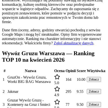
kontenerów. Wyróżniające się podmioty stawiają na błyskawiczną
komunikację, kulturę osobistą kierowców oraz profesjonalne
wsparcie w logistyce odpadów. Zachęcamy do zapoznania się z
poniższym zestawieniem, które pomoże w podjęciu decyzji i
sprawnym zakończeniu prac remontowych w Twoim domu lub
firmie.
Dane firm (oceny, adresy, godziny otwarcia) pochodzą z serwisu
Google Maps i mogą być nieaktualne. Opisy firm wygenerowane
automatycznie. Ranking ma charakter informacyjny i nie stanowi
rekomendacji.
Właścicielu firmy?
Zgłoś aktualizację danych
.
Wywóz Gruzu Warszawa — Ranking
TOP 10 na kwiecień 2026
#
Nazwa
Ocena
Opinii
Score
Wizytówka
GruzOn - Wywóz Gruzu,
1
164
10.00
Zobacz
Worki BIG BAG Warszawa
5.0
2
Jakmar
295
9.55
Zobacz
4.9
Gruzar Wywóz Gruzu -
3
Kontenery na Gruz i Śmieci
77
9.50
Zobacz
5.0