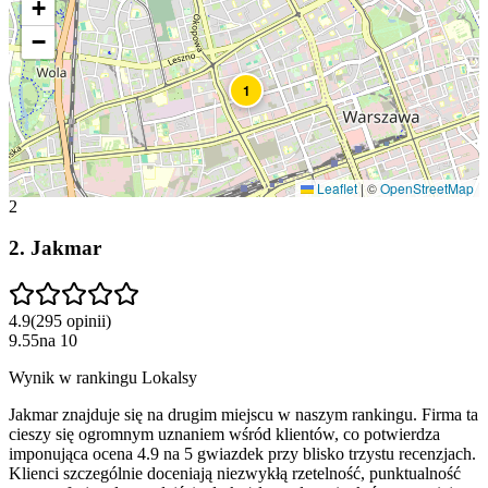
+
−
1
Leaflet
|
©
OpenStreetMap
2
2
.
Jakmar
4.9
(
295
opinii
)
9.55
na
10
Wynik w rankingu Lokalsy
Jakmar znajduje się na drugim miejscu w naszym rankingu. Firma ta
cieszy się ogromnym uznaniem wśród klientów, co potwierdza
imponująca ocena 4.9 na 5 gwiazdek przy blisko trzystu recenzjach.
Klienci szczególnie doceniają niezwykłą rzetelność, punktualność