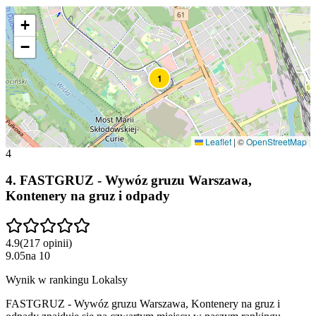
+
−
1
Leaflet
|
©
OpenStreetMap
4
4
.
FASTGRUZ - Wywóz gruzu Warszawa,
Kontenery na gruz i odpady
4.9
(
217
opinii
)
9.05
na
10
Wynik w rankingu Lokalsy
FASTGRUZ - Wywóz gruzu Warszawa, Kontenery na gruz i