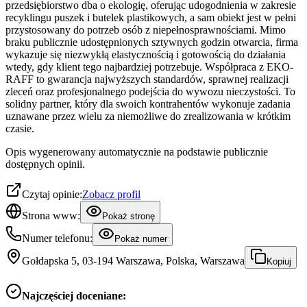
przedsiębiorstwo dba o ekologię, oferując udogodnienia w zakresie
recyklingu puszek i butelek plastikowych, a sam obiekt jest w pełni
przystosowany do potrzeb osób z niepełnosprawnościami. Mimo
braku publicznie udostępnionych sztywnych godzin otwarcia, firma
wykazuje się niezwykłą elastycznością i gotowością do działania
wtedy, gdy klient tego najbardziej potrzebuje. Współpraca z EKO-
RAFF to gwarancja najwyższych standardów, sprawnej realizacji
zleceń oraz profesjonalnego podejścia do wywozu nieczystości. To
solidny partner, który dla swoich kontrahentów wykonuje zadania
uznawane przez wielu za niemożliwe do zrealizowania w krótkim
czasie.
Opis wygenerowany automatycznie na podstawie publicznie
dostępnych opinii.
Czytaj opinie:
Zobacz profil
Strona www:
Pokaż stronę
Numer telefonu:
Pokaż numer
Gołdapska 5, 03-194 Warszawa, Polska, Warszawa
Kopiuj
Najczęściej doceniane: