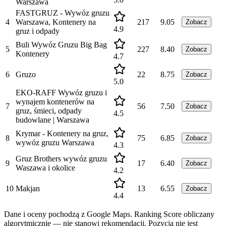
Warszawa
FASTGRUZ - Wywóz gruzu
4
Warszawa, Kontenery na
217
9.05
Zobacz
4.9
gruz i odpady
Buli Wywóz Gruzu Big Bag
5
227
8.40
Zobacz
Kontenery
4.7
6
Gruzo
22
8.75
Zobacz
5.0
EKO-RAFF Wywóz gruzu i
wynajem kontenerów na
7
56
7.50
Zobacz
gruz, śmieci, odpady
4.5
budowlane | Warszawa
Krymar - Kontenery na gruz,
8
75
6.85
Zobacz
wywóz gruzu Warszawa
4.3
Gruz Brothers wywóz gruzu
9
17
6.40
Zobacz
Waszawa i okolice
4.2
10
Makjan
13
6.55
Zobacz
4.4
Dane i oceny pochodzą z Google Maps. Ranking Score obliczany
algorytmicznie — nie stanowi rekomendacji. Pozycja nie jest