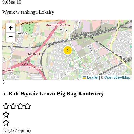
9.05
na
10
Wynik w rankingu Lokalsy
+
−
1
Leaflet
|
©
OpenStreetMap
5
5
.
Buli Wywóz Gruzu Big Bag Kontenery
4.7
(
227
opinii
)