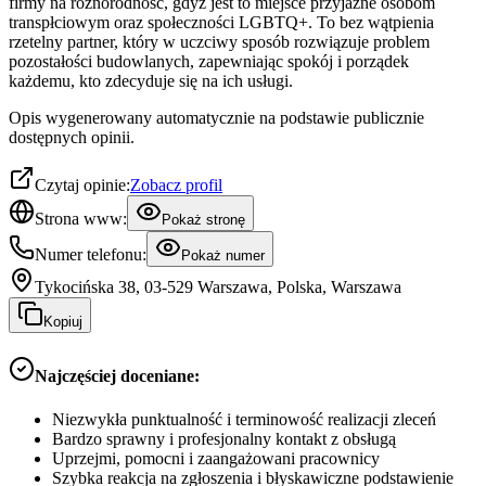
firmy na różnorodność, gdyż jest to miejsce przyjazne osobom
transpłciowym oraz społeczności LGBTQ+. To bez wątpienia
rzetelny partner, który w uczciwy sposób rozwiązuje problem
pozostałości budowlanych, zapewniając spokój i porządek
każdemu, kto zdecyduje się na ich usługi.
Opis wygenerowany automatycznie na podstawie publicznie
dostępnych opinii.
Czytaj opinie:
Zobacz profil
Strona www:
Pokaż stronę
Numer telefonu:
Pokaż numer
Tykocińska 38, 03-529 Warszawa, Polska, Warszawa
Kopiuj
Najczęściej doceniane:
Niezwykła punktualność i terminowość realizacji zleceń
Bardzo sprawny i profesjonalny kontakt z obsługą
Uprzejmi, pomocni i zaangażowani pracownicy
Szybka reakcja na zgłoszenia i błyskawiczne podstawienie