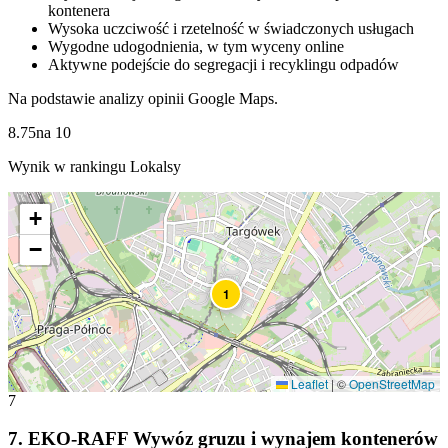
kontenera
Wysoka uczciwość i rzetelność w świadczonych usługach
Wygodne udogodnienia, w tym wyceny online
Aktywne podejście do segregacji i recyklingu odpadów
Na podstawie analizy opinii Google Maps.
8.75
na
10
Wynik w rankingu Lokalsy
+
−
1
Leaflet
|
©
OpenStreetMap
7
7
.
EKO-RAFF Wywóz gruzu i wynajem kontenerów