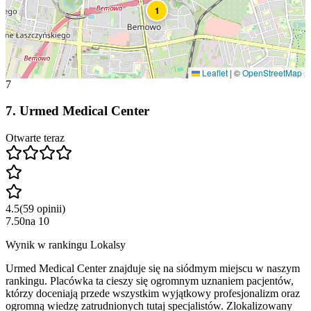
1
Leaflet
|
©
OpenStreetMap
7
7
.
Urmed Medical Center
Otwarte teraz
4.5
(
59
opinii
)
7.50
na
10
Wynik w rankingu Lokalsy
Urmed Medical Center znajduje się na siódmym miejscu w naszym
rankingu. Placówka ta cieszy się ogromnym uznaniem pacjentów,
którzy doceniają przede wszystkim wyjątkowy profesjonalizm oraz
ogromną wiedzę zatrudnionych tutaj specjalistów. Zlokalizowany