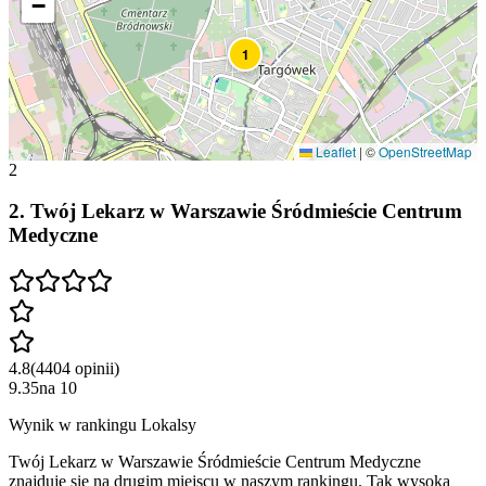
−
1
Leaflet
|
©
OpenStreetMap
2
2
.
Twój Lekarz w Warszawie Śródmieście Centrum
Medyczne
4.8
(
4404
opinii
)
9.35
na
10
Wynik w rankingu Lokalsy
Twój Lekarz w Warszawie Śródmieście Centrum Medyczne
znajduje się na drugim miejscu w naszym rankingu. Tak wysoka