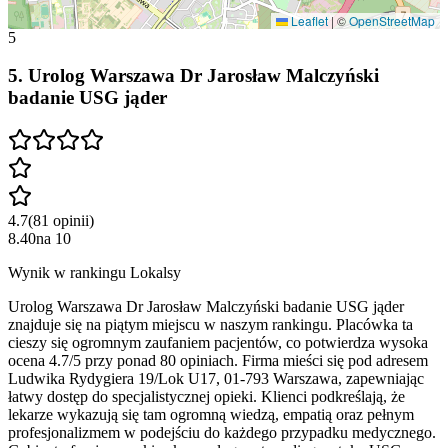
Leaflet
|
©
OpenStreetMap
5
5
.
️Urolog Warszawa Dr Jarosław Malczyński
badanie USG jąder
4.7
(
81
opinii
)
8.40
na
10
Wynik w rankingu Lokalsy
️Urolog Warszawa Dr Jarosław Malczyński badanie USG jąder
znajduje się na piątym miejscu w naszym rankingu. Placówka ta
cieszy się ogromnym zaufaniem pacjentów, co potwierdza wysoka
ocena 4.7/5 przy ponad 80 opiniach. Firma mieści się pod adresem
Ludwika Rydygiera 19/Lok U17, 01-793 Warszawa, zapewniając
łatwy dostęp do specjalistycznej opieki. Klienci podkreślają, że
lekarze wykazują się tam ogromną wiedzą, empatią oraz pełnym
profesjonalizmem w podejściu do każdego przypadku medycznego.