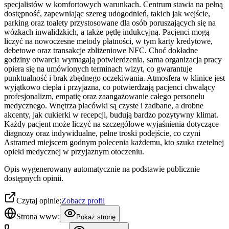
specjalistów w komfortowych warunkach. Centrum stawia na pełną
dostępność, zapewniając szereg udogodnień, takich jak wejście,
parking oraz toalety przystosowane dla osób poruszających się na
wózkach inwalidzkich, a także pętlę indukcyjną. Pacjenci mogą
liczyć na nowoczesne metody płatności, w tym karty kredytowe,
debetowe oraz transakcje zbliżeniowe NFC. Choć dokładne
godziny otwarcia wymagają potwierdzenia, sama organizacja pracy
opiera się na umówionych terminach wizyt, co gwarantuje
punktualność i brak zbędnego oczekiwania. Atmosfera w klinice jest
wyjątkowo ciepła i przyjazna, co potwierdzają pacjenci chwalący
profesjonalizm, empatię oraz zaangażowanie całego personelu
medycznego. Wnętrza placówki są czyste i zadbane, a drobne
akcenty, jak cukierki w recepcji, budują bardzo pozytywny klimat.
Każdy pacjent może liczyć na szczegółowe wyjaśnienia dotyczące
diagnozy oraz indywidualne, pełne troski podejście, co czyni
Astramed miejscem godnym polecenia każdemu, kto szuka rzetelnej
opieki medycznej w przyjaznym otoczeniu.
Opis wygenerowany automatycznie na podstawie publicznie
dostępnych opinii.
Czytaj opinie:
Zobacz profil
Strona www:
Pokaż stronę