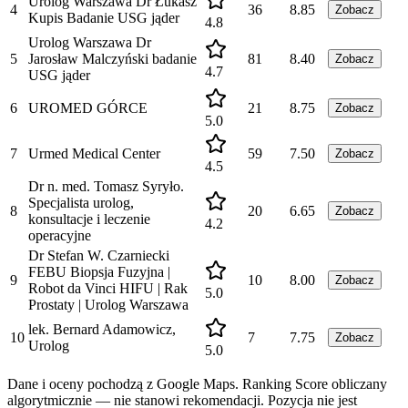
Urolog Warszawa Dr Łukasz
4
36
8.85
Zobacz
Kupis Badanie USG jąder
4.8
️Urolog Warszawa Dr
5
Jarosław Malczyński badanie
81
8.40
Zobacz
4.7
USG jąder
6
UROMED GÓRCE
21
8.75
Zobacz
5.0
7
Urmed Medical Center
59
7.50
Zobacz
4.5
Dr n. med. Tomasz Syryło.
Specjalista urolog,
8
20
6.65
Zobacz
konsultacje i leczenie
4.2
operacyjne
Dr Stefan W. Czarniecki
FEBU Biopsja Fuzyjna |
9
10
8.00
Zobacz
Robot da Vinci HIFU | Rak
5.0
Prostaty | Urolog Warszawa
lek. Bernard Adamowicz,
10
7
7.75
Zobacz
Urolog
5.0
Dane i oceny pochodzą z Google Maps. Ranking Score obliczany
algorytmicznie — nie stanowi rekomendacji. Pozycja nie jest