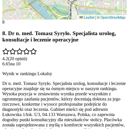
Leaflet
|
©
OpenStreetMap
8
8
.
Dr n. med. Tomasz Syryło. Specjalista urolog,
konsultacje i leczenie operacyjne
4.2
(
20
opinii
)
6.65
na
10
Wynik w rankingu Lokalsy
Dr n. med. Tomasz Syryło. Specjalista urolog, konsultacje i leczenie
operacyjne znajduje się na ósmym miejscu w naszym rankingu.
Wysoka pozycja w zestawieniu wynika przede wszystkim z
ogromnego zaufania pacjentów, którzy doceniają doktora za jego
rzeczowe, konkretne i wysoce profesjonalne podejście do
diagnostyki oraz leczenia. Gabinet mieści się pod adresem
Łukowska 1/lok. U3, 04-133 Warszawa, Polska, co zapewnia
dogodny punkt konsultacyjny dla mieszkańców stolicy. Placówka
została zaprojektowana z myślą o komforcie wszystkich pacjentów,