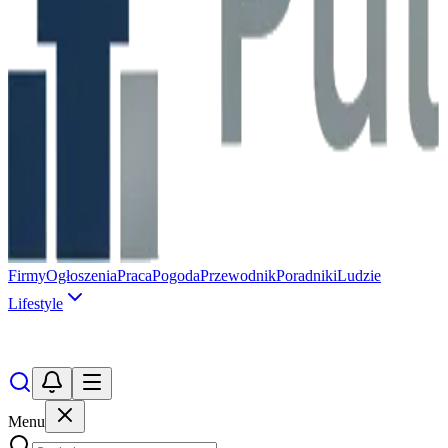
Firmy
Ogłoszenia
Praca
Pogoda
Przewodnik
Poradniki
Ludzie
Lifestyle
Menu