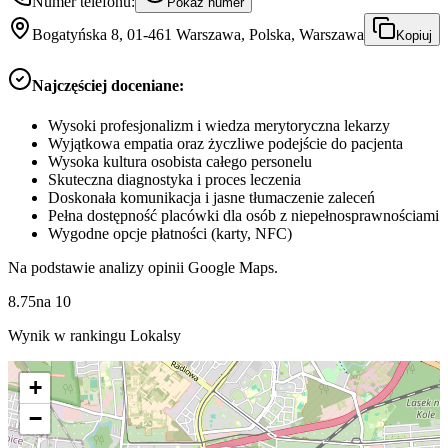
Numer telefonu:
Pokaż numer
Bogatyńska 8, 01-461 Warszawa, Polska, Warszawa
Kopiuj
Najczęściej doceniane:
Wysoki profesjonalizm i wiedza merytoryczna lekarzy
Wyjątkowa empatia oraz życzliwe podejście do pacjenta
Wysoka kultura osobista całego personelu
Skuteczna diagnostyka i proces leczenia
Doskonała komunikacja i jasne tłumaczenie zaleceń
Pełna dostępność placówki dla osób z niepełnosprawnościami
Wygodne opcje płatności (karty, NFC)
Na podstawie analizy opinii Google Maps.
8.75
na
10
Wynik w rankingu Lokalsy
+
−