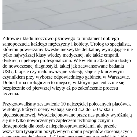
Zdrowie układu moczowo-płciowego to fundament dobrego
samopoczucia każdego mężczyzny i kobiety. Urolog to specjalista,
któremu powierzamy kwestie niezwykle delikatne, wymagające nie
tylko najwyższej klasy wiedzy medycznej, ale także empatii,
dyskrecji i pełnego profesjonalizmu. W kwietniu 2026 roku dostęp
do nowoczesnej diagnostyki, takiej jak zaawansowane badania
USG, biopsje czy małoinwazyjne zabiegi, staje się kluczowym
czynnikiem przy wyborze odpowiedniego gabinetu w Warszawie.
Dobra firma urologiczna to miejsce, w którym pacjent czuje się
bezpiecznie od pierwszej wizyty aż po zakończenie procesu
leczenia.
Przygotowaliśmy zestawienie 10 najczęściej polecanych placówek
w stolicy, których oceny wahają się od 4.2 do 5.0 w skali
pięciostopniowej. Wyselekcjonowane przez nas punkty wyróżniają
się nie tylko nowoczesnym zapleczem technologicznym i
dostępnością dla osób z niepełnosprawnościami, ale przede
wszystkim tysiącami pozytywnych opinii pacjentów doceniających
zaangażowanie lekarzy. Jeśli szukasz rzetelnego specjalisty, który