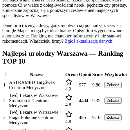
pomoże Ci w walce z dolegliwościami nerek, pęcherza czy prostaty,
koniecznie zapoznaj się z poniższym zestawieniem najlepszych
specjalistów w Warszawie.
Dane firm (oceny, adresy, godziny otwarcia) pochodzą z serwisu
Google Maps i mogą być nieaktualne. Opisy firm wygenerowane
automatycznie. Ranking ma charakter informacyjny i nie stanowi
rekomendacji.
Właścicielu firmy?
Zgłoś aktualizację danych
.
Najlepsi urolodzy Warszawa — Ranking
TOP 10
#
Nazwa
Ocena
Opinii
Score
Wizytówka
ASTRAMED Targówek
1
977
9.80
Zobacz
Centrum Medyczne
4.9
Twój Lekarz w Warszawie
2
Śródmieście Centrum
4404
9.35
Zobacz
4.8
Medyczne
Twój Lekarz w Warszawie
3
Praga-Południe Centrum
485
9.10
Zobacz
4.8
Medyczne