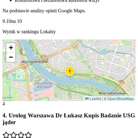
Komfortowa i bezstresowa atmosfera wizyt
Na podstawie analizy opinii Google Maps.
9.10
na
10
Wynik w rankingu Lokalsy
+
−
1
Leaflet
|
©
OpenStreetMap
4
4
.
Urolog Warszawa Dr Łukasz Kupis Badanie USG
jąder