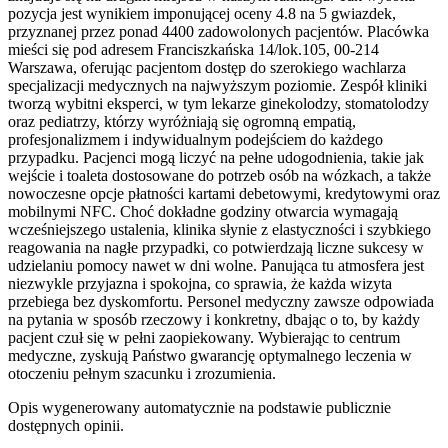
pozycja jest wynikiem imponującej oceny 4.8 na 5 gwiazdek,
przyznanej przez ponad 4400 zadowolonych pacjentów. Placówka
mieści się pod adresem Franciszkańska 14/lok.105, 00-214
Warszawa, oferując pacjentom dostęp do szerokiego wachlarza
specjalizacji medycznych na najwyższym poziomie. Zespół kliniki
tworzą wybitni eksperci, w tym lekarze ginekolodzy, stomatolodzy
oraz pediatrzy, którzy wyróżniają się ogromną empatią,
profesjonalizmem i indywidualnym podejściem do każdego
przypadku. Pacjenci mogą liczyć na pełne udogodnienia, takie jak
wejście i toaleta dostosowane do potrzeb osób na wózkach, a także
nowoczesne opcje płatności kartami debetowymi, kredytowymi oraz
mobilnymi NFC. Choć dokładne godziny otwarcia wymagają
wcześniejszego ustalenia, klinika słynie z elastyczności i szybkiego
reagowania na nagłe przypadki, co potwierdzają liczne sukcesy w
udzielaniu pomocy nawet w dni wolne. Panująca tu atmosfera jest
niezwykle przyjazna i spokojna, co sprawia, że każda wizyta
przebiega bez dyskomfortu. Personel medyczny zawsze odpowiada
na pytania w sposób rzeczowy i konkretny, dbając o to, by każdy
pacjent czuł się w pełni zaopiekowany. Wybierając to centrum
medyczne, zyskują Państwo gwarancję optymalnego leczenia w
otoczeniu pełnym szacunku i zrozumienia.
Opis wygenerowany automatycznie na podstawie publicznie
dostępnych opinii.