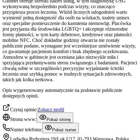
Gabinet oferuje szeroki zakres usług, w tym diagnostykę USG
wykonywaną bezpośrednio podczas wizyty, co znacząco
przyspiesza proces leczenia. Wśród licznych udogodnień warto
wymienić pełną dostępność dla osób na wózkach, toalety unisex
oraz specjalne pomieszczenie do karmienia niemowląt. Placówka
jest przyjazna dla środowiska LGBTQ+ i akceptuje różnorodne
formy płatności, w tym karty debetowe, kredytowe oraz płatności
mobilne NFC. Choć dokładne godziny otwarcia nie zostały
publicznie podane, wymagane jest wcześniejsze umówienie wizyty,
co gwarantuje pacjentom komfort i brak zbędnego oczekiwania.
Atmosfera w gabinecie jest oceniana jako niezwykle miła i
sprzyjająca przełamywaniu stresu związanego z badaniami. Pacjenci
chwalą sobie w szczególności precyzyjne wyjaśnianie ścieżki
leczenia oraz szybką pomoc w trudnych sytuacjach zdrowotnych,
takich jak kolka nerkowa.
Opis wygenerowany automatycznie na podstawie publicznie
dostępnych opinii.
Czytaj opinie:
Zobacz profil
Strona www:
Pokaż stronę
Numer telefonu:
Pokaż numer
Ludwika Rydygiera 19/Lok U17, 01-793 Warszawa, Polska,