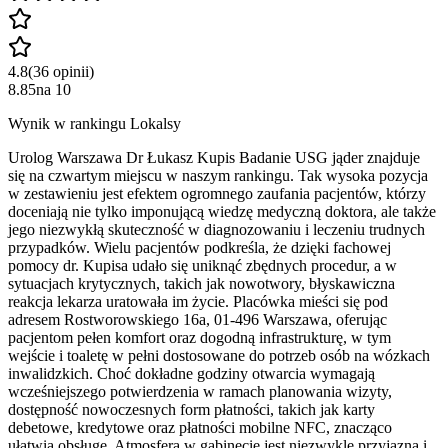
4.8
(
36
opinii
)
8.85
na
10
Wynik w rankingu Lokalsy
Urolog Warszawa Dr Łukasz Kupis Badanie USG jąder znajduje
się na czwartym miejscu w naszym rankingu. Tak wysoka pozycja
w zestawieniu jest efektem ogromnego zaufania pacjentów, którzy
doceniają nie tylko imponującą wiedzę medyczną doktora, ale także
jego niezwykłą skuteczność w diagnozowaniu i leczeniu trudnych
przypadków. Wielu pacjentów podkreśla, że dzięki fachowej
pomocy dr. Kupisa udało się uniknąć zbędnych procedur, a w
sytuacjach krytycznych, takich jak nowotwory, błyskawiczna
reakcja lekarza uratowała im życie. Placówka mieści się pod
adresem Rostworowskiego 16a, 01-496 Warszawa, oferując
pacjentom pełen komfort oraz dogodną infrastrukturę, w tym
wejście i toaletę w pełni dostosowane do potrzeb osób na wózkach
inwalidzkich. Choć dokładne godziny otwarcia wymagają
wcześniejszego potwierdzenia w ramach planowania wizyty,
dostępność nowoczesnych form płatności, takich jak karty
debetowe, kredytowe oraz płatności mobilne NFC, znacząco
ułatwia obsługę. Atmosfera w gabinecie jest niezwykle przyjazna i