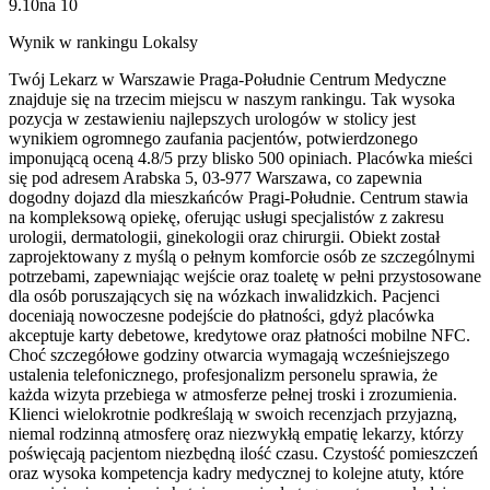
9.10
na
10
Wynik w rankingu Lokalsy
Twój Lekarz w Warszawie Praga-Południe Centrum Medyczne
znajduje się na trzecim miejscu w naszym rankingu. Tak wysoka
pozycja w zestawieniu najlepszych urologów w stolicy jest
wynikiem ogromnego zaufania pacjentów, potwierdzonego
imponującą oceną 4.8/5 przy blisko 500 opiniach. Placówka mieści
się pod adresem Arabska 5, 03-977 Warszawa, co zapewnia
dogodny dojazd dla mieszkańców Pragi-Południe. Centrum stawia
na kompleksową opiekę, oferując usługi specjalistów z zakresu
urologii, dermatologii, ginekologii oraz chirurgii. Obiekt został
zaprojektowany z myślą o pełnym komforcie osób ze szczególnymi
potrzebami, zapewniając wejście oraz toaletę w pełni przystosowane
dla osób poruszających się na wózkach inwalidzkich. Pacjenci
doceniają nowoczesne podejście do płatności, gdyż placówka
akceptuje karty debetowe, kredytowe oraz płatności mobilne NFC.
Choć szczegółowe godziny otwarcia wymagają wcześniejszego
ustalenia telefonicznego, profesjonalizm personelu sprawia, że
każda wizyta przebiega w atmosferze pełnej troski i zrozumienia.
Klienci wielokrotnie podkreślają w swoich recenzjach przyjazną,
niemal rodzinną atmosferę oraz niezwykłą empatię lekarzy, którzy
poświęcają pacjentom niezbędną ilość czasu. Czystość pomieszczeń
oraz wysoka kompetencja kadry medycznej to kolejne atuty, które