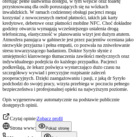
oferując pełne ułatwienia dostępu, w tym wejście oraz toaletę
przystosowaną dla osób poruszających się na wózkach
inwalidzkich. W ramach codziennej obsługi pacjenci mogą
korzystać z nowoczesnych metod płatności, takich jak karty
kredytowe, debetowe oraz płatności mobilne NFC. Choć dokładne
godziny otwarcia wymagają wcześniejszego ustalenia drogą
telefoniczną, elastyczność w planowaniu wizyt jest dużym atutem.
Atmosfera panująca w gabinecie jest przez pacjentów oceniana jako
niezwykle przyjazna i pełna empatii, co pozwala na zniwelowanie
stresu towarzyszącego badaniom. Doktor Syryło słynie z
umiejętności klarownego tłumaczenia zawiłości medycznych oraz
indywidualnego podejścia do każdego przypadku. Pacjenci
podkreślają, że lekarz poświęca wystarczająco dużo czasu na
szczegółowy wywiad i precyzyjne rozpisanie zaleceń
pooperacyjnych. Dzięki zaangażowaniu i pasji, z jaką dr Syryło
podchodzi do swojej pracy, wizyta przebiega w poczuciu pełnego
bezpieczeństwa i profesjonalnej opieki na najwyższym poziomie.
Opis wygenerowany automatycznie na podstawie publicznie
dostępnych opinii.
Czytaj opinie:
Zobacz profil
Strona www:
Pokaż stronę