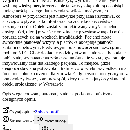
Wojciech Tur oraz dr Beata Banaczyk, wyróżniają się nie tylko
wybitną wiedzą merytoryczną, ale także wysoką kulturą osobistą i
umiejętnością jasnego tłumaczenia zawiłości medycznych.
Atmosfera w przychodni jest niezwykle przyjazna i życzliwa, co
znacząco wpływa na komfort oraz poczucie bezpieczeństwa
leczonych osób. Obiekt został zaprojektowany z myślą o pełnej
dostępności, oferując wejście oraz toaletę przystosowaną dla osób
poruszających się na wózkach inwalidzkich. Pacjenci mogą
swobodnie planować wizyty, a placówka akceptuje płatności
kartami debetowymi, kredytowymi oraz nowoczesne rozwiązania
mobilne NFC. Choć dokładne godziny otwarcia nie zostały podane
publicznie, wymagane wcześniejsze umówienie wizyty gwarantuje
indywidualny czas dla każdego pacjenta. To miejsce, gdzie
diagnoza stawiana jest szybko i trafnie, co w wielu przypadkach ma
fundamentalne znaczenie dla zdrowia. Cały personel medyczny oraz
pomocniczy tworzy zgrany zespół, który dba o najwyższy standard
opieki urologicznej w Warszawie.
Opis wygenerowany automatycznie na podstawie publicznie
dostępnych opinii.
Czytaj opinie:
Zobacz profil
Strona www:
Pokaż stronę