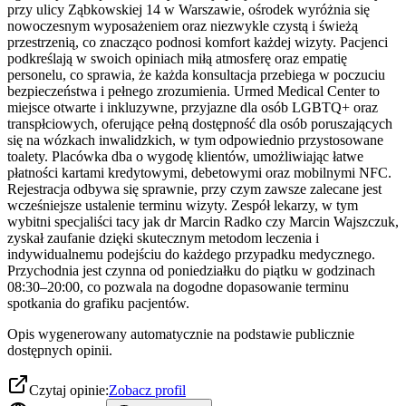
przy ulicy Ząbkowskiej 14 w Warszawie, ośrodek wyróżnia się
nowoczesnym wyposażeniem oraz niezwykle czystą i świeżą
przestrzenią, co znacząco podnosi komfort każdej wizyty. Pacjenci
podkreślają w swoich opiniach miłą atmosferę oraz empatię
personelu, co sprawia, że każda konsultacja przebiega w poczuciu
bezpieczeństwa i pełnego zrozumienia. Urmed Medical Center to
miejsce otwarte i inkluzywne, przyjazne dla osób LGBTQ+ oraz
transpłciowych, oferujące pełną dostępność dla osób poruszających
się na wózkach inwalidzkich, w tym odpowiednio przystosowane
toalety. Placówka dba o wygodę klientów, umożliwiając łatwe
płatności kartami kredytowymi, debetowymi oraz mobilnymi NFC.
Rejestracja odbywa się sprawnie, przy czym zawsze zalecane jest
wcześniejsze ustalenie terminu wizyty. Zespół lekarzy, w tym
wybitni specjaliści tacy jak dr Marcin Radko czy Marcin Wajszczuk,
zyskał zaufanie dzięki skutecznym metodom leczenia i
indywidualnemu podejściu do każdego przypadku medycznego.
Przychodnia jest czynna od poniedziałku do piątku w godzinach
08:30–20:00, co pozwala na dogodne dopasowanie terminu
spotkania do grafiku pacjentów.
Opis wygenerowany automatycznie na podstawie publicznie
dostępnych opinii.
Czytaj opinie:
Zobacz profil