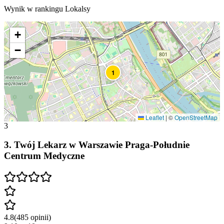
Wynik w rankingu Lokalsy
+
−
1
Leaflet
|
©
OpenStreetMap
3
3
.
Twój Lekarz w Warszawie Praga-Południe
Centrum Medyczne
4.8
(
485
opinii
)