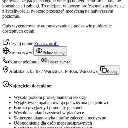
sprawiają, że pacjenci chętnie wracają do tego centrum na kolejne
konsultacje i zabiegi. To miejsce, w którym profesjonalizm łączy się
z życzliwością, tworząc przestrzeń medyczną na najwyższym
poziomie.
Opis wygenerowany automatycznie na podstawie publicznie
dostępnych opinii.
Czytaj opinie:
Zobacz profil
Strona www:
Pokaż stronę
Numer telefonu:
Pokaż numer
Arabska 5, 03-977 Warszawa, Polska, Warszawa
Kopiuj
Najczęściej doceniane:
Wysoki poziom profesjonalizmu lekarzy
Wyjątkowa empatia i uwaga poświęcana pacjentowi
Bardzo przyjazny i pomocny personel
Wysoki standard czystości w placówce
Skuteczna diagnostyka i trafne zalecenia medyczne
Udogodnienia dla osób niepełnosprawnych