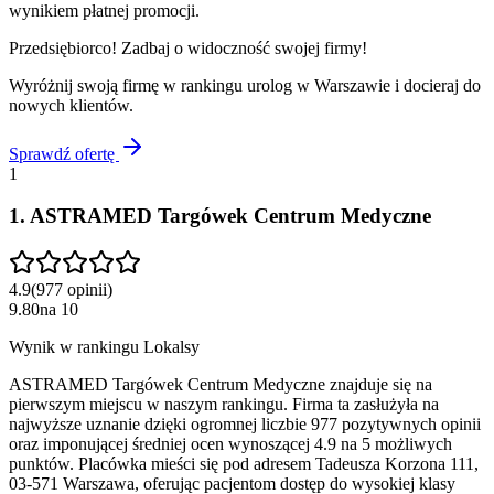
wynikiem płatnej promocji.
Przedsiębiorco! Zadbaj o widoczność swojej firmy!
Wyróżnij swoją firmę w rankingu
urolog
w
Warszawie
i docieraj do
nowych klientów.
Sprawdź ofertę
1
1
.
ASTRAMED Targówek Centrum Medyczne
4.9
(
977
opinii
)
9.80
na
10
Wynik w rankingu Lokalsy
ASTRAMED Targówek Centrum Medyczne znajduje się na
pierwszym miejscu w naszym rankingu. Firma ta zasłużyła na
najwyższe uznanie dzięki ogromnej liczbie 977 pozytywnych opinii
oraz imponującej średniej ocen wynoszącej 4.9 na 5 możliwych
punktów. Placówka mieści się pod adresem Tadeusza Korzona 111,
03-571 Warszawa, oferując pacjentom dostęp do wysokiej klasy