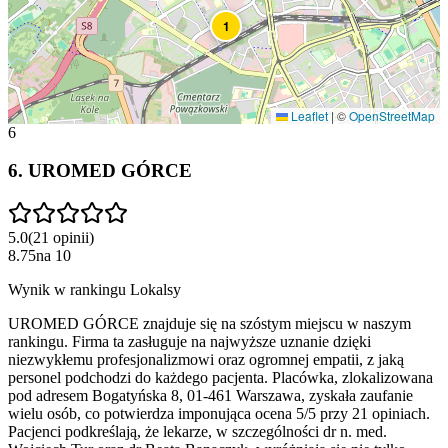
1
Leaflet
|
©
OpenStreetMap
6
6
.
UROMED GÓRCE
5.0
(
21
opinii
)
8.75
na
10
Wynik w rankingu Lokalsy
UROMED GÓRCE znajduje się na szóstym miejscu w naszym
rankingu. Firma ta zasługuje na najwyższe uznanie dzięki
niezwykłemu profesjonalizmowi oraz ogromnej empatii, z jaką
personel podchodzi do każdego pacjenta. Placówka, zlokalizowana
pod adresem Bogatyńska 8, 01-461 Warszawa, zyskała zaufanie
wielu osób, co potwierdza imponująca ocena 5/5 przy 21 opiniach.
Pacjenci podkreślają, że lekarze, w szczególności dr n. med.