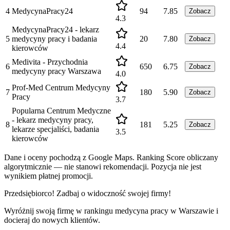
4
MedycynaPracy24
94
7.85
Zobacz
4.3
MedycynaPracy24 - lekarz
5
medycyny pracy i badania
20
7.80
Zobacz
4.4
kierowców
Medivita - Przychodnia
6
650
6.75
Zobacz
medycyny pracy Warszawa
4.0
Prof-Med Centrum Medycyny
7
180
5.90
Zobacz
Pracy
3.7
Popularna Centrum Medyczne
- lekarz medycyny pracy,
8
181
5.25
Zobacz
lekarze specjaliści, badania
3.5
kierowców
Dane i oceny pochodzą z Google Maps. Ranking Score obliczany
algorytmicznie — nie stanowi rekomendacji. Pozycja nie jest
wynikiem płatnej promocji.
Przedsiębiorco! Zadbaj o widoczność swojej firmy!
Wyróżnij swoją firmę w rankingu
medycyna pracy
w
Warszawie
i
docieraj do nowych klientów.