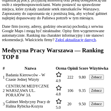
organizacją pracy, przyjazną atmosferą oraz pełną dostępnością dla
osób z niepełnosprawnościami. Warto postawić na sprawdzone
miejsca, które zyskały zaufanie setek mieszkańców Warszawy.
Zapraszamy do zapoznania się z poniższą listą, aby wybrać gabinet
najlepiej dopasowany do Państwa potrzeb w tym miesiącu.
Dane firm (oceny, adresy, godziny otwarcia) pochodzą z serwisu
Google Maps i mogą być nieaktualne. Opisy firm wygenerowane
automatycznie. Ranking ma charakter informacyjny i nie stanowi
rekomendacji.
Właścicielu firmy?
Zgłoś aktualizację danych
.
Medycyna Pracy Warszawa — Ranking
TOP 8
#
Nazwa
Ocena
Opinii
Score
Wizytówka
Badania Kierowców - W
1
222
9.80
Zobacz
Czasie Jednej Wizyty
4.9
CENTRUM MEDYCZNE
2
WARSZAWA UL.
106
9.35
Zobacz
4.8
PORAJÓW 3A
Gabinet Medycyny Pracy dr
3
20
9.50
Zobacz
Halina Rybicka-Kozyra
5.0