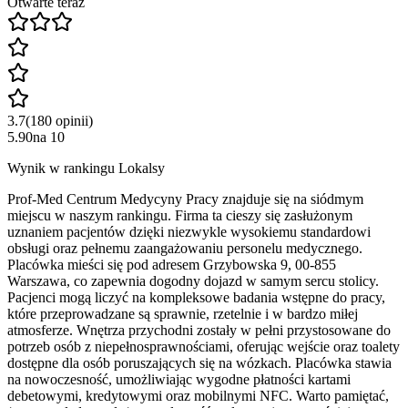
Otwarte teraz
3.7
(
180
opinii
)
5.90
na
10
Wynik w rankingu Lokalsy
Prof-Med Centrum Medycyny Pracy znajduje się na siódmym
miejscu w naszym rankingu. Firma ta cieszy się zasłużonym
uznaniem pacjentów dzięki niezwykle wysokiemu standardowi
obsługi oraz pełnemu zaangażowaniu personelu medycznego.
Placówka mieści się pod adresem Grzybowska 9, 00-855
Warszawa, co zapewnia dogodny dojazd w samym sercu stolicy.
Pacjenci mogą liczyć na kompleksowe badania wstępne do pracy,
które przeprowadzane są sprawnie, rzetelnie i w bardzo miłej
atmosferze. Wnętrza przychodni zostały w pełni przystosowane do
potrzeb osób z niepełnosprawnościami, oferując wejście oraz toalety
dostępne dla osób poruszających się na wózkach. Placówka stawia
na nowoczesność, umożliwiając wygodne płatności kartami
debetowymi, kredytowymi oraz mobilnymi NFC. Warto pamiętać,