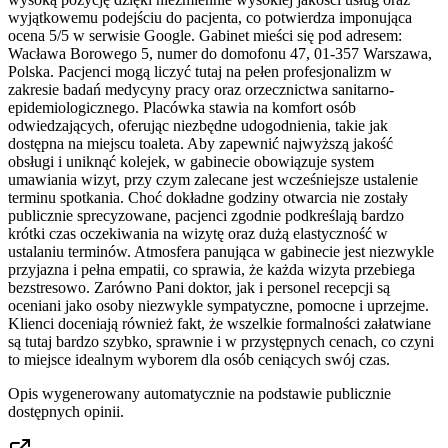
wyjątkowemu podejściu do pacjenta, co potwierdza imponująca
ocena 5/5 w serwisie Google. Gabinet mieści się pod adresem:
Wacława Borowego 5, numer do domofonu 47, 01-357 Warszawa,
Polska. Pacjenci mogą liczyć tutaj na pełen profesjonalizm w
zakresie badań medycyny pracy oraz orzecznictwa sanitarno-
epidemiologicznego. Placówka stawia na komfort osób
odwiedzających, oferując niezbędne udogodnienia, takie jak
dostępna na miejscu toaleta. Aby zapewnić najwyższą jakość
obsługi i uniknąć kolejek, w gabinecie obowiązuje system
umawiania wizyt, przy czym zalecane jest wcześniejsze ustalenie
terminu spotkania. Choć dokładne godziny otwarcia nie zostały
publicznie sprecyzowane, pacjenci zgodnie podkreślają bardzo
krótki czas oczekiwania na wizytę oraz dużą elastyczność w
ustalaniu terminów. Atmosfera panująca w gabinecie jest niezwykle
przyjazna i pełna empatii, co sprawia, że każda wizyta przebiega
bezstresowo. Zarówno Pani doktor, jak i personel recepcji są
oceniani jako osoby niezwykle sympatyczne, pomocne i uprzejme.
Klienci doceniają również fakt, że wszelkie formalności załatwiane
są tutaj bardzo szybko, sprawnie i w przystępnych cenach, co czyni
to miejsce idealnym wyborem dla osób ceniących swój czas.
Opis wygenerowany automatycznie na podstawie publicznie
dostępnych opinii.