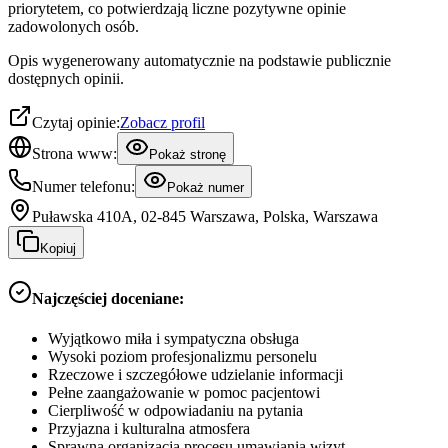
priorytetem, co potwierdzają liczne pozytywne opinie
zadowolonych osób.
Opis wygenerowany automatycznie na podstawie publicznie
dostępnych opinii.
Czytaj opinie:
Zobacz profil
Strona www:
Pokaż stronę
Numer telefonu:
Pokaż numer
Puławska 410A, 02-845 Warszawa, Polska, Warszawa
Kopiuj
Najczęściej doceniane:
Wyjątkowo miła i sympatyczna obsługa
Wysoki poziom profesjonalizmu personelu
Rzeczowe i szczegółowe udzielanie informacji
Pełne zaangażowanie w pomoc pacjentowi
Cierpliwość w odpowiadaniu na pytania
Przyjazna i kulturalna atmosfera
Sprawna organizacja procesu umawiania wizyt