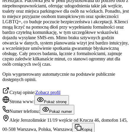
recenzjach. Placówka jest w pełni przystosowana do potrzeb osób z
niepełnosprawnościami, oferując udogodnienia takie jak wejście,
toalety oraz miejsca parkingowe dla osób na wózkach. Ponadto, jest
to miejsce przyjazne osobom transpłciowym oraz społeczności
LGBTQ+, co buduje poczucie bezpieczeństwa i akceptacji. Klienci
mogą liczyć na pomocną dłoń przy wypełnianiu formalności oraz
bardzo czytelną komunikację, w tym szczegółowe wskazówki
dojazdu wysyłane SMS-em. Mimo braku sztywnych godzin
otwarcia w danych, system planowania wizyt jest bardzo intuicyjny,
a wcześniejsze umówienie spotkania gwarantuje błyskawiczną
obsługę. Cały proces badania, łącznie z formalnościami, zajmuje
często zaledwie kilkanaście minut, co stanowi ogromny atut dla
osób ceniących swój czas.
Opis wygenerowany automatycznie na podstawie publicznie
dostępnych opinii.
Czytaj opinie:
Zobacz profil
Strona www:
Pokaż stronę
Numer telefonu:
Pokaż numer
Aleje Jerozolimskie 11/19 wejście od Krucza 46, domofon 145,
00-508 Warszawa, Polska, Warszawa
Kopiuj