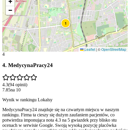
+
−
1
Leaflet
|
©
OpenStreetMap
4
4
.
MedycynaPracy24
4.3
(
94
opinii
)
7.85
na
10
Wynik w rankingu Lokalsy
MedycynaPracy24 znajduje się na czwartym miejscu w naszym
rankingu. Firma ta cieszy się dużym zaufaniem pacjentów, co
potwierdza imponująca nota 4.3 na 5 gwiazdek przy blisko stu
ocenach w serwisie Google. Swoją wysoką pozycję placówka