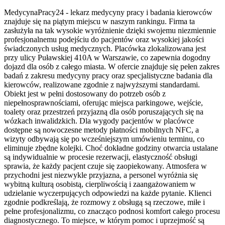
MedycynaPracy24 - lekarz medycyny pracy i badania kierowców
znajduje się na piątym miejscu w naszym rankingu. Firma ta
zasłużyła na tak wysokie wyróżnienie dzięki swojemu niezmiennie
profesjonalnemu podejściu do pacjentów oraz wysokiej jakości
świadczonych usług medycznych. Placówka zlokalizowana jest
przy ulicy Puławskiej 410A w Warszawie, co zapewnia dogodny
dojazd dla osób z całego miasta. W ofercie znajduje się pełen zakres
badań z zakresu medycyny pracy oraz specjalistyczne badania dla
kierowców, realizowane zgodnie z najwyższymi standardami.
Obiekt jest w pełni dostosowany do potrzeb osób z
niepełnosprawnościami, oferując miejsca parkingowe, wejście,
toalety oraz przestrzeń przyjazną dla osób poruszających się na
wózkach inwalidzkich. Dla wygody pacjentów w placówce
dostępne są nowoczesne metody płatności mobilnych NFC, a
wizyty odbywają się po wcześniejszym umówieniu terminu, co
eliminuje zbędne kolejki. Choć dokładne godziny otwarcia ustalane
są indywidualnie w procesie rezerwacji, elastyczność obsługi
sprawia, że każdy pacjent czuje się zaopiekowany. Atmosfera w
przychodni jest niezwykle przyjazna, a personel wyróżnia się
wybitną kulturą osobistą, cierpliwością i zaangażowaniem w
udzielanie wyczerpujących odpowiedzi na każde pytanie. Klienci
zgodnie podkreślają, że rozmowy z obsługą są rzeczowe, miłe i
pełne profesjonalizmu, co znacząco podnosi komfort całego procesu
diagnostycznego. To miejsce, w którym pomoc i uprzejmość są