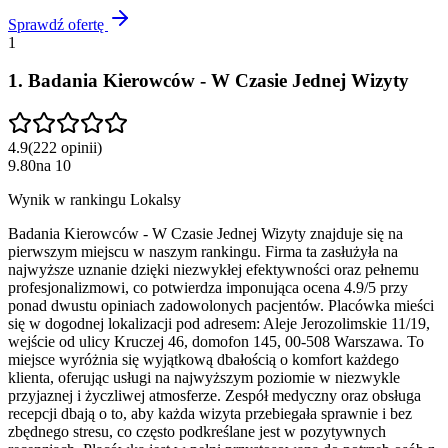
Sprawdź ofertę
1
1
.
Badania Kierowców - W Czasie Jednej Wizyty
4.9
(
222
opinii
)
9.80
na
10
Wynik w rankingu Lokalsy
Badania Kierowców - W Czasie Jednej Wizyty znajduje się na
pierwszym miejscu w naszym rankingu. Firma ta zasłużyła na
najwyższe uznanie dzięki niezwykłej efektywności oraz pełnemu
profesjonalizmowi, co potwierdza imponująca ocena 4.9/5 przy
ponad dwustu opiniach zadowolonych pacjentów. Placówka mieści
się w dogodnej lokalizacji pod adresem: Aleje Jerozolimskie 11/19,
wejście od ulicy Kruczej 46, domofon 145, 00-508 Warszawa. To
miejsce wyróżnia się wyjątkową dbałością o komfort każdego
klienta, oferując usługi na najwyższym poziomie w niezwykle
przyjaznej i życzliwej atmosferze. Zespół medyczny oraz obsługa
recepcji dbają o to, aby każda wizyta przebiegała sprawnie i bez
zbędnego stresu, co często podkreślane jest w pozytywnych