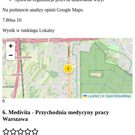
Na podstawie analizy opinii Google Maps.
7.80
na
10
Wynik w rankingu Lokalsy
+
−
1
Leaflet
|
©
OpenStreetMap
6
6
.
Medivita - Przychodnia medycyny pracy
Warszawa