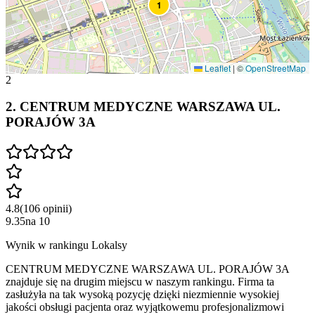
1
Leaflet
|
©
OpenStreetMap
2
2
.
CENTRUM MEDYCZNE WARSZAWA UL.
PORAJÓW 3A
4.8
(
106
opinii
)
9.35
na
10
Wynik w rankingu Lokalsy
CENTRUM MEDYCZNE WARSZAWA UL. PORAJÓW 3A
znajduje się na drugim miejscu w naszym rankingu. Firma ta
zasłużyła na tak wysoką pozycję dzięki niezmiennie wysokiej
jakości obsługi pacjenta oraz wyjątkowemu profesjonalizmowi