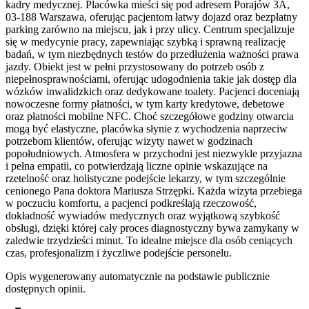
kadry medycznej. Placówka mieści się pod adresem Porajów 3A,
03-188 Warszawa, oferując pacjentom łatwy dojazd oraz bezpłatny
parking zarówno na miejscu, jak i przy ulicy. Centrum specjalizuje
się w medycynie pracy, zapewniając szybką i sprawną realizację
badań, w tym niezbędnych testów do przedłużenia ważności prawa
jazdy. Obiekt jest w pełni przystosowany do potrzeb osób z
niepełnosprawnościami, oferując udogodnienia takie jak dostęp dla
wózków inwalidzkich oraz dedykowane toalety. Pacjenci doceniają
nowoczesne formy płatności, w tym karty kredytowe, debetowe
oraz płatności mobilne NFC. Choć szczegółowe godziny otwarcia
mogą być elastyczne, placówka słynie z wychodzenia naprzeciw
potrzebom klientów, oferując wizyty nawet w godzinach
popołudniowych. Atmosfera w przychodni jest niezwykle przyjazna
i pełna empatii, co potwierdzają liczne opinie wskazujące na
rzetelność oraz holistyczne podejście lekarzy, w tym szczególnie
cenionego Pana doktora Mariusza Strzępki. Każda wizyta przebiega
w poczuciu komfortu, a pacjenci podkreślają rzeczowość,
dokładność wywiadów medycznych oraz wyjątkową szybkość
obsługi, dzięki której cały proces diagnostyczny bywa zamykany w
zaledwie trzydzieści minut. To idealne miejsce dla osób ceniących
czas, profesjonalizm i życzliwe podejście personelu.
Opis wygenerowany automatycznie na podstawie publicznie
dostępnych opinii.