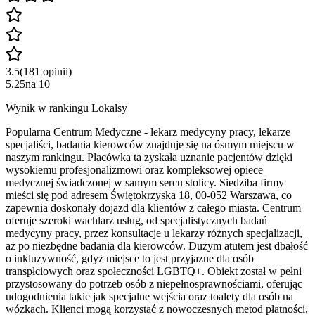
3.5
(
181
opinii
)
5.25
na
10
Wynik w rankingu Lokalsy
Popularna Centrum Medyczne - lekarz medycyny pracy, lekarze
specjaliści, badania kierowców znajduje się na ósmym miejscu w
naszym rankingu. Placówka ta zyskała uznanie pacjentów dzięki
wysokiemu profesjonalizmowi oraz kompleksowej opiece
medycznej świadczonej w samym sercu stolicy. Siedziba firmy
mieści się pod adresem Świętokrzyska 18, 00-052 Warszawa, co
zapewnia doskonały dojazd dla klientów z całego miasta. Centrum
oferuje szeroki wachlarz usług, od specjalistycznych badań
medycyny pracy, przez konsultacje u lekarzy różnych specjalizacji,
aż po niezbędne badania dla kierowców. Dużym atutem jest dbałość
o inkluzywność, gdyż miejsce to jest przyjazne dla osób
transpłciowych oraz społeczności LGBTQ+. Obiekt został w pełni
przystosowany do potrzeb osób z niepełnosprawnościami, oferując
udogodnienia takie jak specjalne wejścia oraz toalety dla osób na
wózkach. Klienci mogą korzystać z nowoczesnych metod płatności,