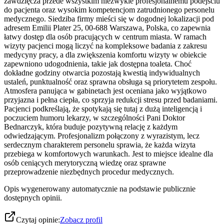
zawdzięcza przede wszystkim niezwykle profesjonalnemu podejściu
do pacjenta oraz wysokim kompetencjom zatrudnionego personelu
medycznego. Siedziba firmy mieści się w dogodnej lokalizacji pod
adresem Emilii Plater 25, 00-688 Warszawa, Polska, co zapewnia
łatwy dostęp dla osób pracujących w centrum miasta. W ramach
wizyty pacjenci mogą liczyć na kompleksowe badania z zakresu
medycyny pracy, a dla zwiększenia komfortu wizyty w obiekcie
zapewniono udogodnienia, takie jak dostępna toaleta. Choć
dokładne godziny otwarcia pozostają kwestią indywidualnych
ustaleń, punktualność oraz sprawna obsługa są priorytetem zespołu.
Atmosfera panująca w gabinetach jest oceniana jako wyjątkowo
przyjazna i pełna ciepła, co sprzyja redukcji stresu przed badaniami.
Pacjenci podkreślają, że spotykają się tutaj z dużą inteligencją i
poczuciem humoru lekarzy, w szczególności Pani Doktor
Bednarczyk, która buduje pozytywną relację z każdym
odwiedzającym. Profesjonalizm połączony z wyrazistym, lecz
serdecznym charakterem personelu sprawia, że każda wizyta
przebiega w komfortowych warunkach. Jest to miejsce idealne dla
osób ceniących merytoryczną wiedzę oraz sprawne
przeprowadzenie niezbędnych procedur medycznych.
Opis wygenerowany automatycznie na podstawie publicznie
dostępnych opinii.
Czytaj opinie:
Zobacz profil