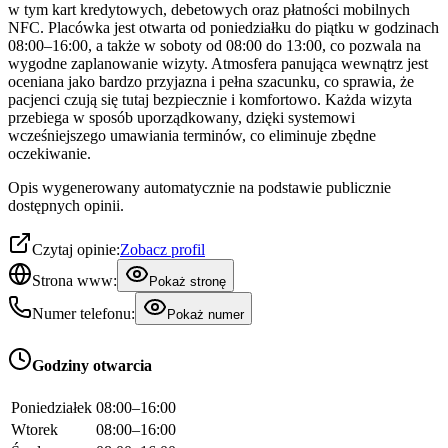
w tym kart kredytowych, debetowych oraz płatności mobilnych
NFC. Placówka jest otwarta od poniedziałku do piątku w godzinach
08:00–16:00, a także w soboty od 08:00 do 13:00, co pozwala na
wygodne zaplanowanie wizyty. Atmosfera panująca wewnątrz jest
oceniana jako bardzo przyjazna i pełna szacunku, co sprawia, że
pacjenci czują się tutaj bezpiecznie i komfortowo. Każda wizyta
przebiega w sposób uporządkowany, dzięki systemowi
wcześniejszego umawiania terminów, co eliminuje zbędne
oczekiwanie.
Opis wygenerowany automatycznie na podstawie publicznie
dostępnych opinii.
Czytaj opinie:
Zobacz profil
Strona www:
Pokaż stronę
Numer telefonu:
Pokaż numer
Godziny otwarcia
Poniedziałek
08:00–16:00
Wtorek
08:00–16:00