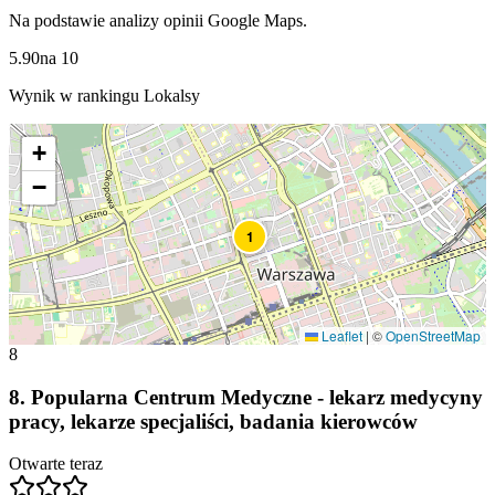
Na podstawie analizy opinii Google Maps.
5.90
na
10
Wynik w rankingu Lokalsy
+
−
1
Leaflet
|
©
OpenStreetMap
8
8
.
Popularna Centrum Medyczne - lekarz medycyny
pracy, lekarze specjaliści, badania kierowców
Otwarte teraz