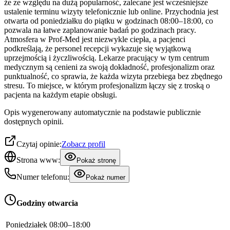
że ze względu na dużą popularność, zalecane jest wcześniejsze
ustalenie terminu wizyty telefonicznie lub online. Przychodnia jest
otwarta od poniedziałku do piątku w godzinach 08:00–18:00, co
pozwala na łatwe zaplanowanie badań po godzinach pracy.
Atmosfera w Prof-Med jest niezwykle ciepła, a pacjenci
podkreślają, że personel recepcji wykazuje się wyjątkową
uprzejmością i życzliwością. Lekarze pracujący w tym centrum
medycznym są cenieni za swoją dokładność, profesjonalizm oraz
punktualność, co sprawia, że każda wizyta przebiega bez zbędnego
stresu. To miejsce, w którym profesjonalizm łączy się z troską o
pacjenta na każdym etapie obsługi.
Opis wygenerowany automatycznie na podstawie publicznie
dostępnych opinii.
Czytaj opinie:
Zobacz profil
Strona www:
Pokaż stronę
Numer telefonu:
Pokaż numer
Godziny otwarcia
Poniedziałek
08:00–18:00