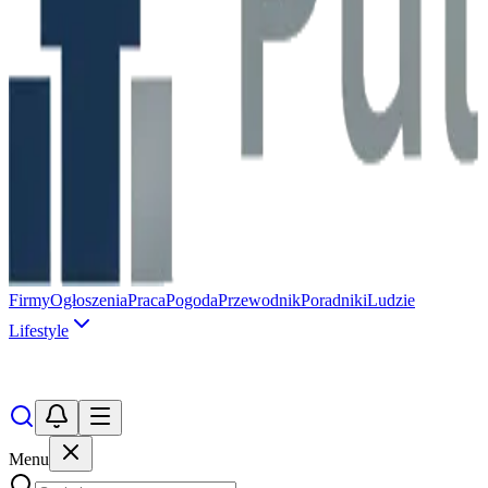
Firmy
Ogłoszenia
Praca
Pogoda
Przewodnik
Poradniki
Ludzie
Lifestyle
Menu