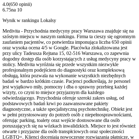
4.0
(
650
opinii
)
6.75
na
10
Wynik w rankingu Lokalsy
Medivita - Przychodnia medycyny pracy Warszawa znajduje się na
szóstym miejscu w naszym rankingu. Firma ta cieszy się ogromnym
zaufaniem pacjentów, co potwierdza imponująca liczba 650 opinii
oraz wysoka ocena 4/5 w Google. Placówka zlokalizowana jest
przy ulicy Tadeusza Rejtana 15, 02-516 Warszawa, co zapewnia
dogodny dostęp dla osób korzystających z usług medycyny pracy w
stolicy. Medivita wyróżnia się przede wszystkim niezwykle
profesjonalnym podejściem do diagnostyki oraz kompleksową
obsługą, która pozwala na wykonanie wszystkich niezbędnych
badań w bardzo krótkim czasie. Pacjenci podkreślają, że personel
jest wyjątkowo miły, pomocny i dba o sprawny przebieg każdej
wizyty, co czyni to miejsce przyjaznym dla każdego
odwiedzającego. Przychodnia oferuje szeroki zakres usług, od
podstawowych badań krwi po zaawansowane pakiety
diagnostyczne, a także specjalistyczną psychotechnikę. Obiekt jest
w pełni przystosowany do potrzeb osób z niepełnosprawnościami,
oferując parking, toalety oraz wejście dostosowane dla osób
poruszających się na wózkach inwalidzkich. Miejsce to jest również
otwarte i przyjazne dla osób transpłciowych oraz społeczności
LGBTQ+. Klienci doceniają nowoczesne rozwiązania płatnicze, w