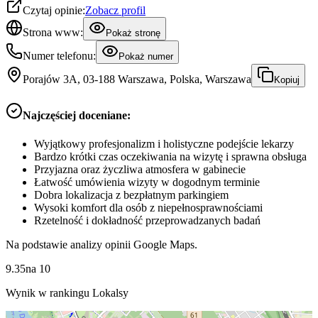
Czytaj opinie:
Zobacz profil
Strona www:
Pokaż stronę
Numer telefonu:
Pokaż numer
Porajów 3A, 03-188 Warszawa, Polska, Warszawa
Kopiuj
Najczęściej doceniane:
Wyjątkowy profesjonalizm i holistyczne podejście lekarzy
Bardzo krótki czas oczekiwania na wizytę i sprawna obsługa
Przyjazna oraz życzliwa atmosfera w gabinecie
Łatwość umówienia wizyty w dogodnym terminie
Dobra lokalizacja z bezpłatnym parkingiem
Wysoki komfort dla osób z niepełnosprawnościami
Rzetelność i dokładność przeprowadzanych badań
Na podstawie analizy opinii Google Maps.
9.35
na
10
Wynik w rankingu Lokalsy