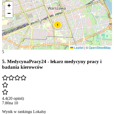
+
−
1
Leaflet
|
©
OpenStreetMap
5
5
.
MedycynaPracy24 - lekarz medycyny pracy i
badania kierowców
4.4
(
20
opinii
)
7.80
na
10
Wynik w rankingu Lokalsy