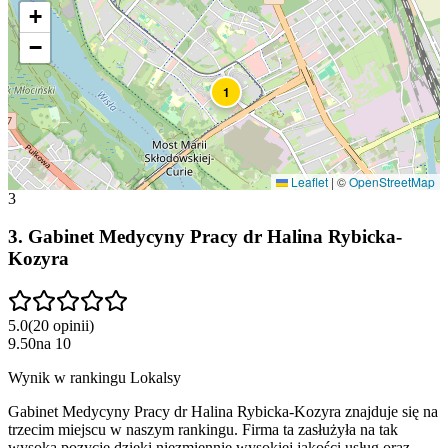
+
−
1
Leaflet
|
©
OpenStreetMap
3
3
.
Gabinet Medycyny Pracy dr Halina Rybicka-
Kozyra
5.0
(
20
opinii
)
9.50
na
10
Wynik w rankingu Lokalsy
Gabinet Medycyny Pracy dr Halina Rybicka-Kozyra znajduje się na
trzecim miejscu w naszym rankingu. Firma ta zasłużyła na tak
wysoką pozycję dzięki niezmiennie wysokiej jakości usług oraz