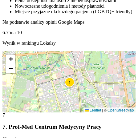
Pełna dostępność dla osób z niepełnosprawnościami
Nowoczesne udogodnienia i metody płatności
Miejsce przyjazne dla każdego pacjenta (LGBTQ+ friendly)
Na podstawie analizy opinii Google Maps.
6.75
na
10
Wynik w rankingu Lokalsy
+
−
1
Leaflet
|
©
OpenStreetMap
7
7
.
Prof-Med Centrum Medycyny Pracy