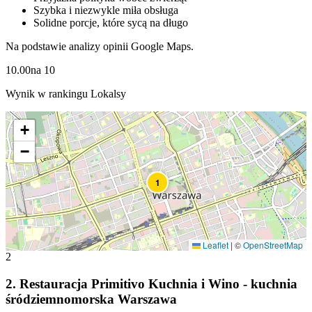
Szybka i niezwykle miła obsługa
Solidne porcje, które sycą na długo
Na podstawie analizy opinii Google Maps.
10.00
na
10
Wynik w rankingu Lokalsy
+
−
1
Leaflet
|
©
OpenStreetMap
2
2
.
Restauracja Primitivo Kuchnia i Wino - kuchnia
śródziemnomorska Warszawa