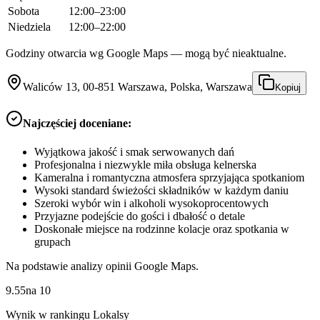
Sobota
12:00–23:00
Niedziela
12:00–22:00
Godziny otwarcia wg Google Maps — mogą być nieaktualne.
Waliców 13, 00-851 Warszawa, Polska, Warszawa
Kopiuj
Najczęściej doceniane:
Wyjątkowa jakość i smak serwowanych dań
Profesjonalna i niezwykle miła obsługa kelnerska
Kameralna i romantyczna atmosfera sprzyjająca spotkaniom
Wysoki standard świeżości składników w każdym daniu
Szeroki wybór win i alkoholi wysokoprocentowych
Przyjazne podejście do gości i dbałość o detale
Doskonałe miejsce na rodzinne kolacje oraz spotkania w
grupach
Na podstawie analizy opinii Google Maps.
9.55
na
10
Wynik w rankingu Lokalsy