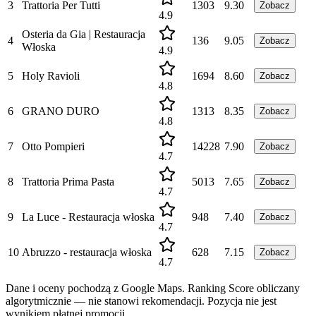
3
Trattoria Per Tutti
1303
9.30
Zobacz
4.9
Osteria da Gia | Restauracja
4
136
9.05
Zobacz
Włoska
4.9
5
Holy Ravioli
1694
8.60
Zobacz
4.8
6
GRANO DURO
1313
8.35
Zobacz
4.8
7
Otto Pompieri
14228
7.90
Zobacz
4.7
8
Trattoria Prima Pasta
5013
7.65
Zobacz
4.7
9
La Luce - Restauracja włoska
948
7.40
Zobacz
4.7
10
Abruzzo - restauracja włoska
628
7.15
Zobacz
4.7
Dane i oceny pochodzą z Google Maps. Ranking Score obliczany
algorytmicznie — nie stanowi rekomendacji. Pozycja nie jest
wynikiem płatnej promocji.