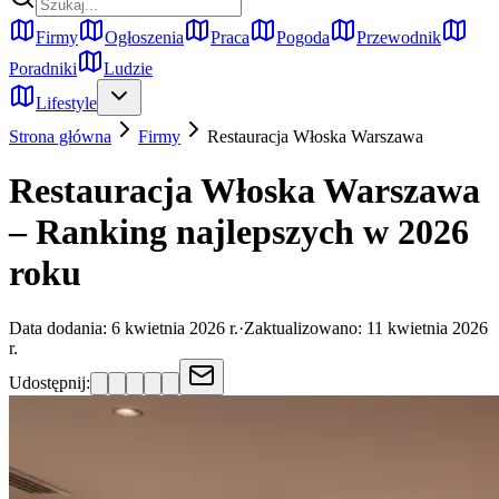
Firmy
Ogłoszenia
Praca
Pogoda
Przewodnik
Poradniki
Ludzie
Lifestyle
Strona główna
Firmy
Restauracja Włoska
Warszawa
Restauracja Włoska Warszawa
– Ranking najlepszych w 2026
roku
Data dodania:
6 kwietnia 2026 r.
·
Zaktualizowano:
11 kwietnia 2026
r.
Udostępnij: