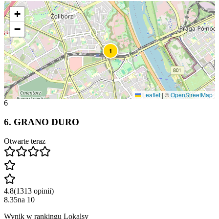
+
−
1
Leaflet
|
©
OpenStreetMap
6
6
.
GRANO DURO
Otwarte teraz
4.8
(
1313
opinii
)
8.35
na
10
Wynik w rankingu Lokalsy