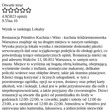
Otwarte teraz
4.9
(
5823
opinii
)
9.55
na
10
Wynik w rankingu Lokalsy
Restauracja Primitivo Kuchnia i Wino - kuchnia śródziemnomorska
Warszawa znajduje się na drugim miejscu w naszym rankingu.
Wysoka pozycja lokalu wynika z niezmiennie doskonałej jakości
serwowanych dań oraz wyjątkowego podejścia do obsługi gości, co
potwierdzają tysiące entuzjastycznych opinii. Restauracja mieści się
pod adresem Waliców 13, 00-851 Warszawa, w samym sercu
miasta. Miejsce to wyróżnia się bogatą ofertą kulinarną, obejmującą
wyśmienite risotto z truflami, aromatyczne makarony, delikatne
policzki wołowe oraz obłędne desery, takie jak tiramisu pistacjowe.
Klienci mogą korzystać z licznych udogodnień, w tym z
przestronnego ogródka, opcji na wynos, dostawy oraz pełnej karty
alkoholi, win i koktajli. Lokal jest w pełni przystosowany dla osób z
niepełnosprawnościami, a także przyjazny dla czworonogów. Drzwi
restauracji są otwarte dla gości od poniedziałku do środy w
godzinach 12:00–22:00, w czwartki, piątki i soboty od 12:00 do
23:00, a w niedziele od 12:00 do 22:00. Atmosfera w Primitivo jest
opisywana jako kameralna, luksusowa, a jednocześnie niezwykle