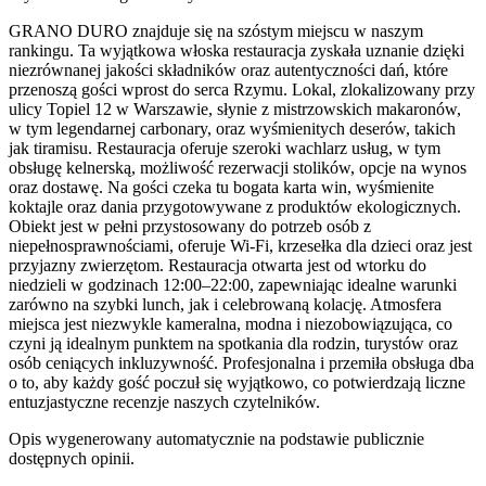
GRANO DURO znajduje się na szóstym miejscu w naszym
rankingu. Ta wyjątkowa włoska restauracja zyskała uznanie dzięki
niezrównanej jakości składników oraz autentyczności dań, które
przenoszą gości wprost do serca Rzymu. Lokal, zlokalizowany przy
ulicy Topiel 12 w Warszawie, słynie z mistrzowskich makaronów,
w tym legendarnej carbonary, oraz wyśmienitych deserów, takich
jak tiramisu. Restauracja oferuje szeroki wachlarz usług, w tym
obsługę kelnerską, możliwość rezerwacji stolików, opcje na wynos
oraz dostawę. Na gości czeka tu bogata karta win, wyśmienite
koktajle oraz dania przygotowywane z produktów ekologicznych.
Obiekt jest w pełni przystosowany do potrzeb osób z
niepełnosprawnościami, oferuje Wi-Fi, krzesełka dla dzieci oraz jest
przyjazny zwierzętom. Restauracja otwarta jest od wtorku do
niedzieli w godzinach 12:00–22:00, zapewniając idealne warunki
zarówno na szybki lunch, jak i celebrowaną kolację. Atmosfera
miejsca jest niezwykle kameralna, modna i niezobowiązująca, co
czyni ją idealnym punktem na spotkania dla rodzin, turystów oraz
osób ceniących inkluzywność. Profesjonalna i przemiła obsługa dba
o to, aby każdy gość poczuł się wyjątkowo, co potwierdzają liczne
entuzjastyczne recenzje naszych czytelników.
Opis wygenerowany automatycznie na podstawie publicznie
dostępnych opinii.