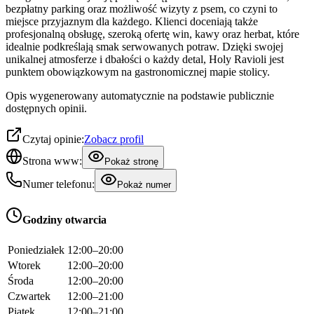
bezpłatny parking oraz możliwość wizyty z psem, co czyni to
miejsce przyjaznym dla każdego. Klienci doceniają także
profesjonalną obsługę, szeroką ofertę win, kawy oraz herbat, które
idealnie podkreślają smak serwowanych potraw. Dzięki swojej
unikalnej atmosferze i dbałości o każdy detal, Holy Ravioli jest
punktem obowiązkowym na gastronomicznej mapie stolicy.
Opis wygenerowany automatycznie na podstawie publicznie
dostępnych opinii.
Czytaj opinie:
Zobacz profil
Strona www:
Pokaż stronę
Numer telefonu:
Pokaż numer
Godziny otwarcia
Poniedziałek
12:00–20:00
Wtorek
12:00–20:00
Środa
12:00–20:00
Czwartek
12:00–21:00
Piątek
12:00–21:00