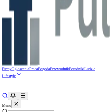
Firmy
Ogłoszenia
Praca
Pogoda
Przewodnik
Poradniki
Ludzie
Lifestyle
Menu