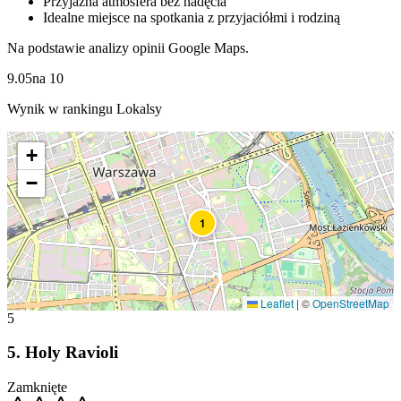
Przyjazna atmosfera bez nadęcia
Idealne miejsce na spotkania z przyjaciółmi i rodziną
Na podstawie analizy opinii Google Maps.
9.05
na
10
Wynik w rankingu Lokalsy
+
−
1
Leaflet
|
©
OpenStreetMap
5
5
.
Holy Ravioli
Zamknięte