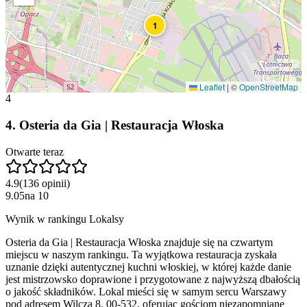
1
Leaflet
|
©
OpenStreetMap
4
4
.
Osteria da Gia | Restauracja Włoska
Otwarte teraz
4.9
(
136
opinii
)
9.05
na
10
Wynik w rankingu Lokalsy
Osteria da Gia | Restauracja Włoska znajduje się na czwartym
miejscu w naszym rankingu. Ta wyjątkowa restauracja zyskała
uznanie dzięki autentycznej kuchni włoskiej, w której każde danie
jest mistrzowsko doprawione i przygotowane z najwyższą dbałością
o jakość składników. Lokal mieści się w samym sercu Warszawy
pod adresem Wilcza 8, 00-532, oferując gościom niezapomniane