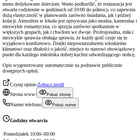
menu dedykowane dzieciom. Warto podkreślić, że restauracja jest
otwarta codziennie w godzinach od 10:00 do północy, co zapewnia
dużą elastyczność w planowaniu zarówno śniadania, jak i późnej
kolacji. Atmosfera w lokalu jest opisywana jako modna, kameralna i
niezwykle romantyczna, co sprzyja zarówno spotkaniom w
większych grupach, jak i chwilom we dwoje. Profesjonalna, miła i
niezwykle sprawna obsługa sprawia, że każdy gość czuje się tu
wyjątkowo komfortowo. Dzięki niepowtarzalnemu włoskiemu
klimatowi oraz dbałości o jakość, miejsce to stanowi obowiązkowy
punkt dla każdego miłośnika dobrej kuchni odwiedzającego stolicę.
Opis wygenerowany automatycznie na podstawie publicznie
dostępnych opinii.
Czytaj opinie:
Zobacz profil
Strona www:
Pokaż stronę
Numer telefonu:
Pokaż numer
Godziny otwarcia
Poniedziałek
10:00–00:00