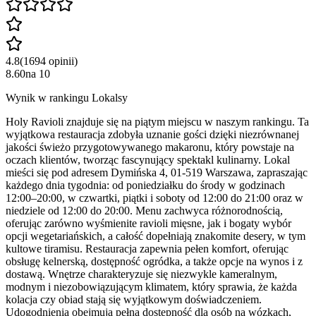
4.8
(
1694
opinii
)
8.60
na
10
Wynik w rankingu Lokalsy
Holy Ravioli znajduje się na piątym miejscu w naszym rankingu. Ta
wyjątkowa restauracja zdobyła uznanie gości dzięki niezrównanej
jakości świeżo przygotowywanego makaronu, który powstaje na
oczach klientów, tworząc fascynujący spektakl kulinarny. Lokal
mieści się pod adresem Dymińska 4, 01-519 Warszawa, zapraszając
każdego dnia tygodnia: od poniedziałku do środy w godzinach
12:00–20:00, w czwartki, piątki i soboty od 12:00 do 21:00 oraz w
niedziele od 12:00 do 20:00. Menu zachwyca różnorodnością,
oferując zarówno wyśmienite ravioli mięsne, jak i bogaty wybór
opcji wegetariańskich, a całość dopełniają znakomite desery, w tym
kultowe tiramisu. Restauracja zapewnia pełen komfort, oferując
obsługę kelnerską, dostępność ogródka, a także opcje na wynos i z
dostawą. Wnętrze charakteryzuje się niezwykle kameralnym,
modnym i niezobowiązującym klimatem, który sprawia, że każda
kolacja czy obiad stają się wyjątkowym doświadczeniem.
Udogodnienia obejmują pełną dostępność dla osób na wózkach,