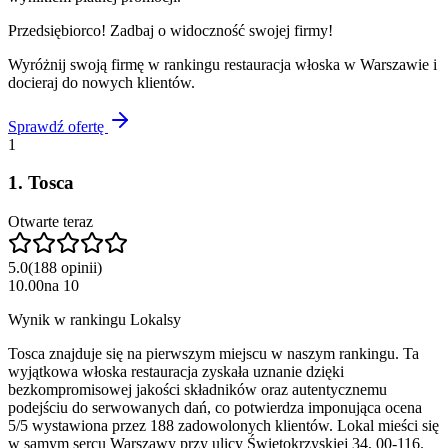
Przedsiębiorco! Zadbaj o widoczność swojej firmy!
Wyróżnij swoją firmę w rankingu
restauracja włoska
w
Warszawie
i
docieraj do nowych klientów.
Sprawdź ofertę
1
1
.
Tosca
Otwarte teraz
5.0
(
188
opinii
)
10.00
na
10
Wynik w rankingu Lokalsy
Tosca znajduje się na pierwszym miejscu w naszym rankingu. Ta
wyjątkowa włoska restauracja zyskała uznanie dzięki
bezkompromisowej jakości składników oraz autentycznemu
podejściu do serwowanych dań, co potwierdza imponująca ocena
5/5 wystawiona przez 188 zadowolonych klientów. Lokal mieści się
w samym sercu Warszawy przy ulicy Świętokrzyskiej 34, 00-116.