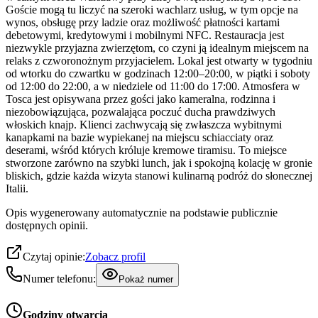
Goście mogą tu liczyć na szeroki wachlarz usług, w tym opcje na
wynos, obsługę przy ladzie oraz możliwość płatności kartami
debetowymi, kredytowymi i mobilnymi NFC. Restauracja jest
niezwykle przyjazna zwierzętom, co czyni ją idealnym miejscem na
relaks z czworonożnym przyjacielem. Lokal jest otwarty w tygodniu
od wtorku do czwartku w godzinach 12:00–20:00, w piątki i soboty
od 12:00 do 22:00, a w niedziele od 11:00 do 17:00. Atmosfera w
Tosca jest opisywana przez gości jako kameralna, rodzinna i
niezobowiązująca, pozwalająca poczuć ducha prawdziwych
włoskich knajp. Klienci zachwycają się zwłaszcza wybitnymi
kanapkami na bazie wypiekanej na miejscu schiacciaty oraz
deserami, wśród których króluje kremowe tiramisu. To miejsce
stworzone zarówno na szybki lunch, jak i spokojną kolację w gronie
bliskich, gdzie każda wizyta stanowi kulinarną podróż do słonecznej
Italii.
Opis wygenerowany automatycznie na podstawie publicznie
dostępnych opinii.
Czytaj opinie:
Zobacz profil
Numer telefonu:
Pokaż numer
Godziny otwarcia