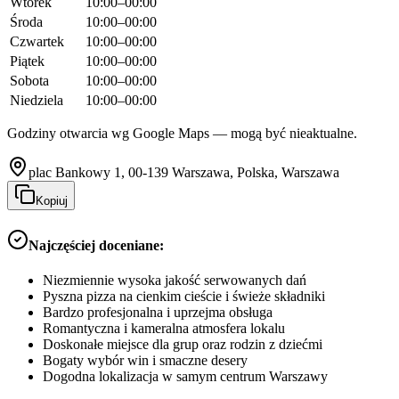
Wtorek
10:00–00:00
Środa
10:00–00:00
Czwartek
10:00–00:00
Piątek
10:00–00:00
Sobota
10:00–00:00
Niedziela
10:00–00:00
Godziny otwarcia wg Google Maps — mogą być nieaktualne.
plac Bankowy 1, 00-139 Warszawa, Polska, Warszawa
Kopiuj
Najczęściej doceniane:
Niezmiennie wysoka jakość serwowanych dań
Pyszna pizza na cienkim cieście i świeże składniki
Bardzo profesjonalna i uprzejma obsługa
Romantyczna i kameralna atmosfera lokalu
Doskonałe miejsce dla grup oraz rodzin z dziećmi
Bogaty wybór win i smaczne desery
Dogodna lokalizacja w samym centrum Warszawy