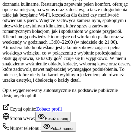
doznania kulinarne. Restauracja zapewnia pełen komfort, oferując
opcje na miejscu, na wynos oraz z dostawą, a także udogodnienia
takie jak bezpłatne Wi-Fi, krzesełka dla dzieci czy możliwość
odwiedzin z psem. Wnętrze zachwyca kameralnym, spokojnym i
niezwykle przytulnym klimatem, który sprzyja zarówno
romantycznym kolacjom, jak i spotkaniom w gronie przyjaciół.
Klienci mogą odwiedzać to miejsce od wtorku do piątku oraz w
weekendy w godzinach 13:00–22:00 (w niedziele do 21:00).
Atmosfera lokalu określana jest jako niezobowiązująca i pełna
włoskiego wdzięku, co w połączeniu z wybitnie profesjonalną
obsługą sprawia, że każdy gość czuje się tu wyjątkowo. W menu
znajdziemy wyśmienite obiady, kolacje, wyborną kawę oraz desery,
które zadowolą nawet najbardziej wymagające podniebienia. To
miejsce, które nie tylko karmi wybitnym jedzeniem, ale również
urzeka estetyką i dbałością o każdy detal.
Opis wygenerowany automatycznie na podstawie publicznie
dostępnych opinii.
Czytaj opinie:
Zobacz profil
Strona www:
Pokaż stronę
Numer telefonu:
Pokaż numer