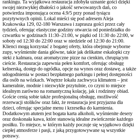
rankingu. Ta wyjątkowa restauracja zdobyła uznanie gości dzięki
swojej niezwykłej dbałości o jakość serwowanych dań, co
potwierdza imponująca ocena 4.9/5 przy ponad tysiącu
pozytywnych opinii. Lokal mieści się pod adresem Aleja
Krakowska 129, 02-180 Warszawa i zaprasza gości przez cały
tydzień, oferując elastyczne godziny otwarcia od poniedziałku do
czwartku w godzinach 11:30–21:00, w piątki od 11:30 do 22:00, w
soboty od 12:30 do 22:00 oraz w niedziele od 12:30 do 21:00.
Klienci mogą korzystać z bogatej oferty, która obejmuje wyborne
zupy, wyśmienite dania główne, takie jak delikatne eskalopki czy
steki z kalmara, oraz aromatyczne pizze na cienkim, chrupiącym
cieście. Restauracja zapewnia pełen komfort, oferując obsługę
kelnerską, dostęp do ogródka, opcje na wynos oraz dostawę, a także
udogodnienia w postaci bezpłatnego parkingu i pełnej dostępności
dla osób na wózkach. Wnętrze lokalu zachwyca klimatem – jest
kameralnie, modnie i niezwykle przytulnie, co czyni to miejsce
idealnym zarówno na romantyczną kolację, jak i rodzinny obiad.
Goście cenią sobie także profesjonalną obsługę, możliwość
rezerwacji stolików oraz fakt, że restauracja jest przyjazna dla
dzieci, oferując specjalne menu i krzesełka do karmienia.
Dodatkowym atutem jest bogata karta alkoholi, wyśmienite desery
oraz doskonała kawa, które stanowią idealne zwieńczenie każdego
posiłku. To miejsce, w którym każdy poczuje się wyjątkowo dzięki
ciepłej atmosferze i pasji, z jaką przygotowywane są wszystkie
potrawy.