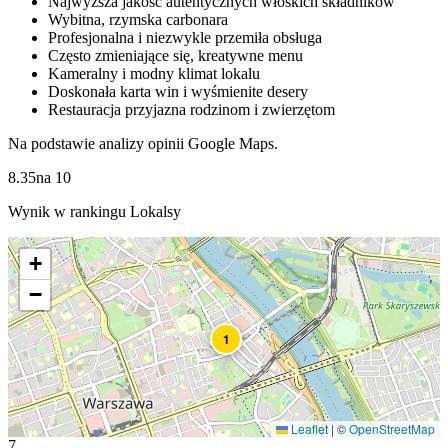
Najwyższa jakość autentycznych włoskich składników
Wybitna, rzymska carbonara
Profesjonalna i niezwykle przemiła obsługa
Często zmieniające się, kreatywne menu
Kameralny i modny klimat lokalu
Doskonała karta win i wyśmienite desery
Restauracja przyjazna rodzinom i zwierzętom
Na podstawie analizy opinii Google Maps.
8.35
na
10
Wynik w rankingu Lokalsy
+
−
1
Leaflet
|
©
OpenStreetMap
7