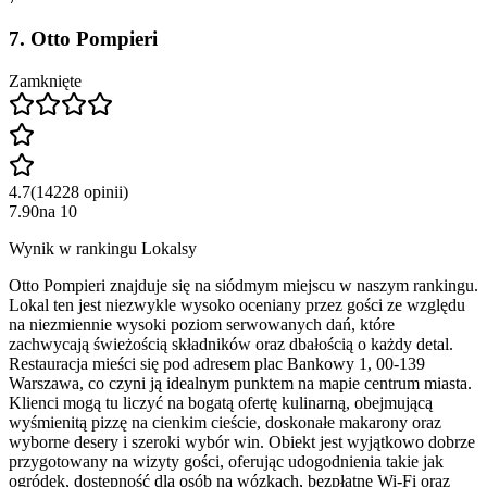
7
.
Otto Pompieri
Zamknięte
4.7
(
14228
opinii
)
7.90
na
10
Wynik w rankingu Lokalsy
Otto Pompieri znajduje się na siódmym miejscu w naszym rankingu.
Lokal ten jest niezwykle wysoko oceniany przez gości ze względu
na niezmiennie wysoki poziom serwowanych dań, które
zachwycają świeżością składników oraz dbałością o każdy detal.
Restauracja mieści się pod adresem plac Bankowy 1, 00-139
Warszawa, co czyni ją idealnym punktem na mapie centrum miasta.
Klienci mogą tu liczyć na bogatą ofertę kulinarną, obejmującą
wyśmienitą pizzę na cienkim cieście, doskonałe makarony oraz
wyborne desery i szeroki wybór win. Obiekt jest wyjątkowo dobrze
przygotowany na wizyty gości, oferując udogodnienia takie jak
ogródek, dostępność dla osób na wózkach, bezpłatne Wi-Fi oraz