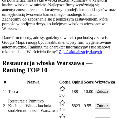
co potwierdza niezwykle wysoki poziom kulinarny w kategorii
kuchni włoskiej w mieście. Najlepsze firmy wyróżniają się
autentycznością receptur, kreatywnym podejściem do klasyków oraz
umiejętnością tworzenia kameralnego, modnego klimatu.
Zachęcamy do zapoznania się z poniższym zestawieniem, które
pomoże w podjęciu decyzji o kolejnym włoskim wieczorze w
Warszawie.
Dane firm (oceny, adresy, godziny otwarcia) pochodzą z serwisu
Google Maps i mogą być nieaktualne. Opisy firm wygenerowane
automatycznie. Ranking ma charakter informacyjny i nie stanowi
rekomendacji.
Właścicielu firmy?
Zgłoś aktualizację danych
.
Restauracja włoska Warszawa —
Ranking TOP 10
#
Nazwa
Ocena
Opinii
Score
Wizytówka
1
Tosca
188
10.00
Zobacz
5.0
Restauracja Primitivo
2
Kuchnia i Wino - kuchnia
5823
9.55
Zobacz
4.9
śródziemnomorska Warszawa