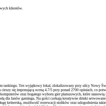
owych klientów.
m rankingu. Ten wyjątkowy lokal, zlokalizowany przy ulicy Nowy Św
a cieszy się imponującą oceną 4.7/5 przy ponad 2700 opiniach, co potw
, komputerów oraz bogatego wyboru gier planszowych, które stanowią s
zygodą dla fanów gamingu. Na gości czekają kreatywne drinki serwowa
ugę kelnerską, możliwość rezerwacji stolików oraz udogodnienia takie 