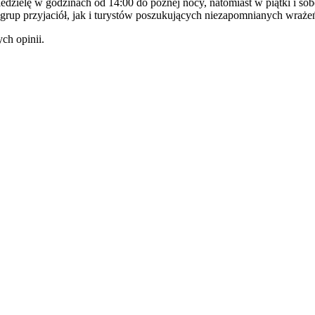
dzielę w godzinach od 14:00 do późnej nocy, natomiast w piątki i sob
la grup przyjaciół, jak i turystów poszukujących niezapomnianych wr
ch opinii.