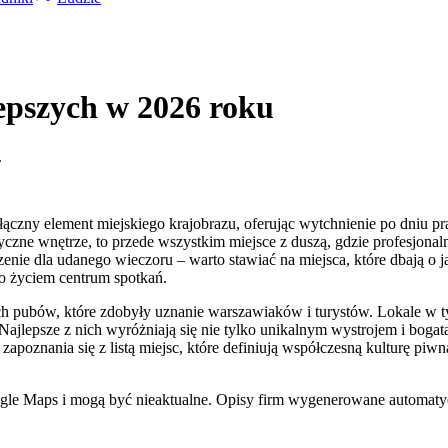
epszych w 2026 roku
.
czny element miejskiego krajobrazu, oferując wytchnienie po dniu pra
yczne wnętrze, to przede wszystkim miejsce z duszą, gdzie profesjonal
e dla udanego wieczoru – warto stawiać na miejsca, które dbają o j
go życiem centrum spotkań.
 pubów, które zdobyły uznanie warszawiaków i turystów. Lokale w ty
lepsze z nich wyróżniają się nie tylko unikalnym wystrojem i bogatą o
oznania się z listą miejsc, które definiują współczesną kulturę piw
ogle Maps i mogą być nieaktualne. Opisy firm wygenerowane automatyc