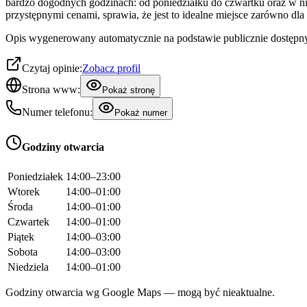
bardzo dogodnych godzinach: od poniedziałku do czwartku oraz w nie
przystępnymi cenami, sprawia, że jest to idealne miejsce zarówno d
Opis wygenerowany automatycznie na podstawie publicznie dostępny
Czytaj opinie:
Zobacz profil
Strona www:
Pokaż stronę
Numer telefonu:
Pokaż numer
Godziny otwarcia
Poniedziałek
14:00–23:00
Wtorek
14:00–01:00
Środa
14:00–01:00
Czwartek
14:00–01:00
Piątek
14:00–03:00
Sobota
14:00–03:00
Niedziela
14:00–01:00
Godziny otwarcia wg Google Maps — mogą być nieaktualne.