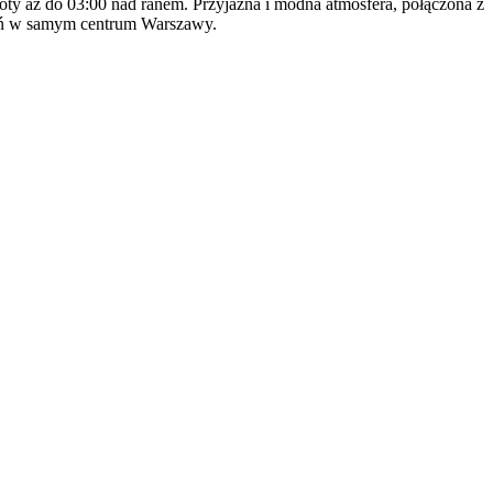
oty aż do 03:00 nad ranem. Przyjazna i modna atmosfera, połączona z
ażeń w samym centrum Warszawy.