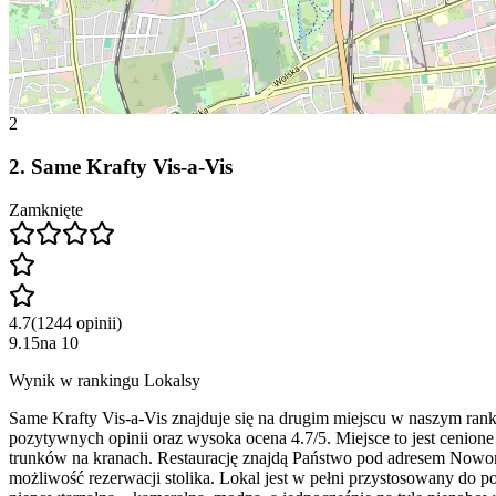
2
2
.
Same Krafty Vis-a-Vis
Zamknięte
4.7
(
1244
opinii
)
9.15
na
10
Wynik w rankingu Lokalsy
Same Krafty Vis-a-Vis znajduje się na drugim miejscu w naszym ran
pozytywnych opinii oraz wysoka ocena 4.7/5. Miejsce to jest cenione
trunków na kranach. Restaurację znajdą Państwo pod adresem Nowomi
możliwość rezerwacji stolika. Lokal jest w pełni przystosowany do p