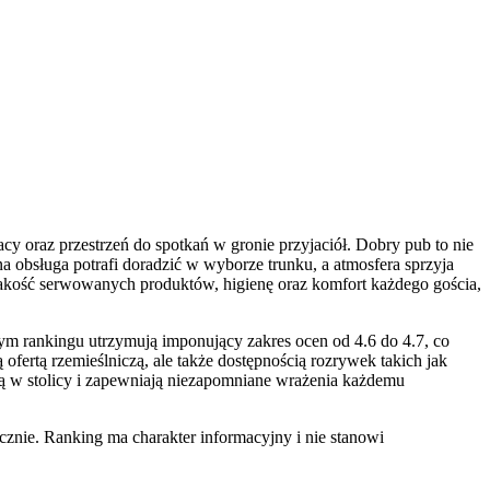
cy oraz przestrzeń do spotkań w gronie przyjaciół. Dobry pub to nie
na obsługa potrafi doradzić w wyborze trunku, a atmosfera sprzyja
akość serwowanych produktów, higienę oraz komfort każdego gościa,
m rankingu utrzymują imponujący zakres ocen od 4.6 do 4.7, co
fertą rzemieślniczą, ale także dostępnością rozrywek takich jak
ną w stolicy i zapewniają niezapomniane wrażenia każdemu
znie. Ranking ma charakter informacyjny i nie stanowi