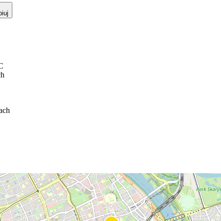
iuj
PC
ch
ach