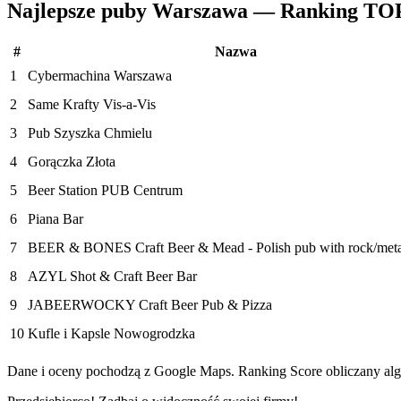
Najlepsze puby Warszawa — Ranking TO
#
Nazwa
1
Cybermachina Warszawa
2
Same Krafty Vis-a-Vis
3
Pub Szyszka Chmielu
4
Gorączka Złota
5
Beer Station PUB Centrum
6
Piana Bar
7
BEER & BONES Craft Beer & Mead - Polish pub with rock/meta
8
AZYL Shot & Craft Beer Bar
9
JABEERWOCKY Craft Beer Pub & Pizza
10
Kufle i Kapsle Nowogrodzka
Dane i oceny pochodzą z Google Maps. Ranking Score obliczany algo