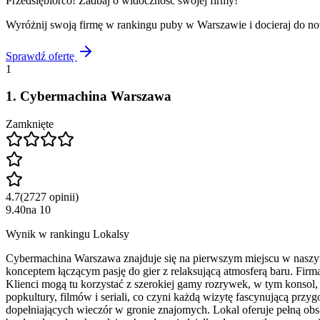
Przedsiębiorco! Zadbaj o widoczność swojej firmy!
Wyróżnij swoją firmę w rankingu
puby
w
Warszawie
i docieraj do n
Sprawdź ofertę
1
1
.
Cybermachina Warszawa
Zamknięte
4.7
(
2727
opinii
)
9.40
na
10
Wynik w rankingu Lokalsy
Cybermachina Warszawa znajduje się na pierwszym miejscu w naszy
konceptem łączącym pasję do gier z relaksującą atmosferą baru. Firm
Klienci mogą tu korzystać z szerokiej gamy rozrywek, w tym konsol
popkultury, filmów i seriali, co czyni każdą wizytę fascynującą pr
dopełniających wieczór w gronie znajomych. Lokal oferuje pełną obsł