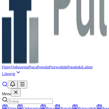
Firmy
Ogłoszenia
Praca
Pogoda
Przewodnik
Poradniki
Ludzie
Lifestyle
Menu
Firmy
Ogłoszenia
Praca
Pogoda
Przewodnik
Pora