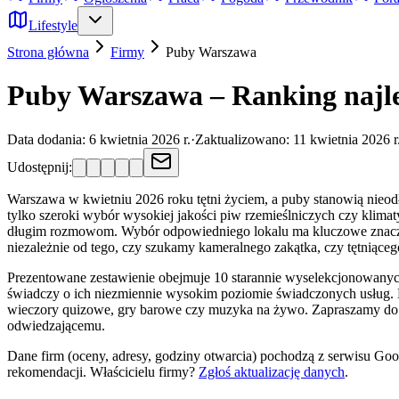
Lifestyle
Strona główna
Firmy
Puby
Warszawa
Puby Warszawa – Ranking najl
Data dodania:
6 kwietnia 2026 r.
·
Zaktualizowano:
11 kwietnia 2026 r
Udostępnij:
Warszawa w kwietniu 2026 roku tętni życiem, a puby stanowią nieodłą
tylko szeroki wybór wysokiej jakości piw rzemieślniczych czy klimat
długim rozmowom. Wybór odpowiedniego lokalu ma kluczowe znaczeni
niezależnie od tego, czy szukamy kameralnego zakątka, czy tętniące
Prezentowane zestawienie obejmuje 10 starannie wyselekcjonowanych
świadczy o ich niezmiennie wysokim poziomie świadczonych usług. Naj
wieczory quizowe, gry barowe czy muzyka na żywo. Zapraszamy do zap
odwiedzającemu.
Dane firm (oceny, adresy, godziny otwarcia) pochodzą z serwisu Go
rekomendacji.
Właścicielu firmy?
Zgłoś aktualizację danych
.