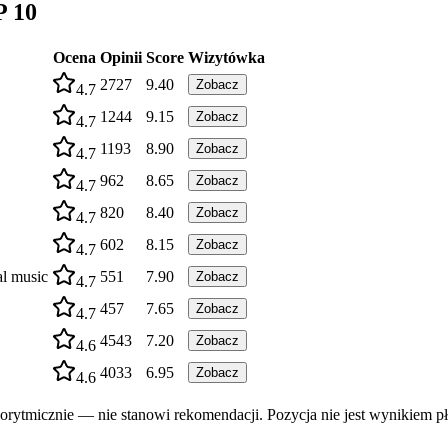
P 10
Ocena
Opinii
Score
Wizytówka
2727
9.40
Zobacz
4.7
1244
9.15
Zobacz
4.7
1193
8.90
Zobacz
4.7
962
8.65
Zobacz
4.7
820
8.40
Zobacz
4.7
602
8.15
Zobacz
4.7
l music
551
7.90
Zobacz
4.7
457
7.65
Zobacz
4.7
4543
7.20
Zobacz
4.6
4033
6.95
Zobacz
4.6
rytmicznie — nie stanowi rekomendacji. Pozycja nie jest wynikiem pł