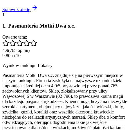
Sprawdź ofertę
1
1
.
Pasmanteria Motki Dwa s.c.
Otwarte teraz
4.9
(
765
opinii
)
9.80
na
10
Wynik w rankingu Lokalsy
Pasmanteria Motki Dwa s.c. znajduje się na pierwszym miejscu w
naszym rankingu. Firma ta zasłużyła na najwyższe uznanie dzięki
imponującej średniej ocen 4.9/5, wystawionej przez ponad 765
zadowolonych klientów. Sklep, zlokalizowany przy ulicy
Wąwozowej 6 w Warszawie (02-796), to prawdziwa kraina magii
dla każdego pasjonata rękodzieła. Klienci mogą liczyć na niezwykle
szeroki asortyment, obejmujący najwyższej jakości włóczki, druty,
szydełka, guziki, koraliki oraz wszelkie akcesoria krawieckie
niezbędne do realizacji artystycznych marzeń. Sklep dba o komfort
odwiedzających, oferując udogodnienia takie jak wejście
przystosowane dla osób na wózkach, możliwość płatności kartami