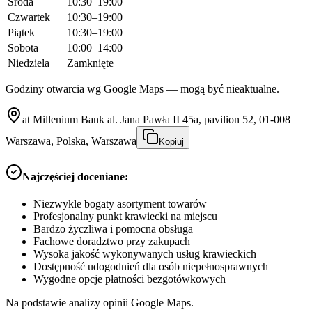
Środa
10:30–19:00
Czwartek
10:30–19:00
Piątek
10:30–19:00
Sobota
10:00–14:00
Niedziela
Zamknięte
Godziny otwarcia wg Google Maps — mogą być nieaktualne.
at Millenium Bank al. Jana Pawła II 45a, pavilion 52, 01-008
Warszawa, Polska, Warszawa
Kopiuj
Najczęściej doceniane:
Niezwykle bogaty asortyment towarów
Profesjonalny punkt krawiecki na miejscu
Bardzo życzliwa i pomocna obsługa
Fachowe doradztwo przy zakupach
Wysoka jakość wykonywanych usług krawieckich
Dostępność udogodnień dla osób niepełnosprawnych
Wygodne opcje płatności bezgotówkowych
Na podstawie analizy opinii Google Maps.