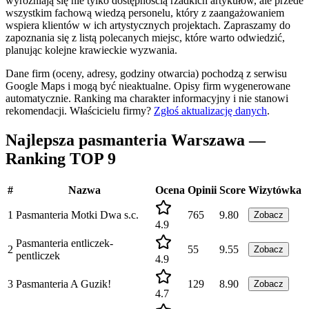
wyróżniają się nie tylko dostępnością rzadkich artykułów, ale przede
wszystkim fachową wiedzą personelu, który z zaangażowaniem
wspiera klientów w ich artystycznych projektach. Zapraszamy do
zapoznania się z listą polecanych miejsc, które warto odwiedzić,
planując kolejne krawieckie wyzwania.
Dane firm (oceny, adresy, godziny otwarcia) pochodzą z serwisu
Google Maps i mogą być nieaktualne. Opisy firm wygenerowane
automatycznie. Ranking ma charakter informacyjny i nie stanowi
rekomendacji.
Właścicielu firmy?
Zgłoś aktualizację danych
.
Najlepsza pasmanteria Warszawa —
Ranking TOP 9
#
Nazwa
Ocena
Opinii
Score
Wizytówka
1
Pasmanteria Motki Dwa s.c.
765
9.80
Zobacz
4.9
Pasmanteria entliczek-
2
55
9.55
Zobacz
pentliczek
4.9
3
Pasmanteria A Guzik!
129
8.90
Zobacz
4.7