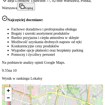
aleja Lotników 1/pawilon 77, 02-668 Warszawa, Polska,
Warszawa
Kopiuj
Najczęściej doceniane:
Fachowe doradztwo i profesjonalna obsługa
Bogaty i szeroki asortyment produktów
Bardzo przyjazna i ciepła atmosfera w sklepie
Możliwość uzyskania drobnych napraw od ręki
Konkurencyjne ceny produktów
Wygodne opcje płatności oraz bezpłatny parking
Pomocny i życzliwy personel
Na podstawie analizy opinii Google Maps.
9.55
na
10
Wynik w rankingu Lokalsy
+
−