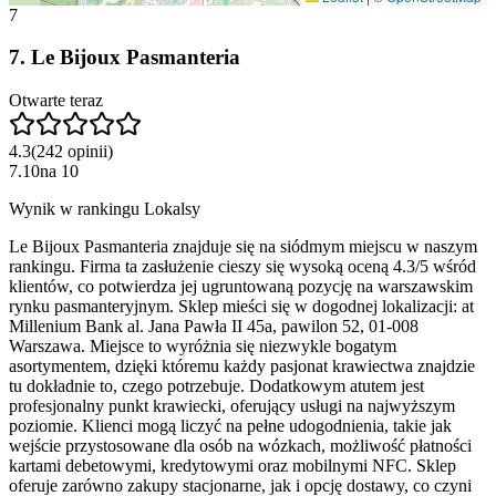
7
7
.
Le Bijoux Pasmanteria
Otwarte teraz
4.3
(
242
opinii
)
7.10
na
10
Wynik w rankingu Lokalsy
Le Bijoux Pasmanteria znajduje się na siódmym miejscu w naszym
rankingu. Firma ta zasłużenie cieszy się wysoką oceną 4.3/5 wśród
klientów, co potwierdza jej ugruntowaną pozycję na warszawskim
rynku pasmanteryjnym. Sklep mieści się w dogodnej lokalizacji: at
Millenium Bank al. Jana Pawła II 45a, pawilon 52, 01-008
Warszawa. Miejsce to wyróżnia się niezwykle bogatym
asortymentem, dzięki któremu każdy pasjonat krawiectwa znajdzie
tu dokładnie to, czego potrzebuje. Dodatkowym atutem jest
profesjonalny punkt krawiecki, oferujący usługi na najwyższym
poziomie. Klienci mogą liczyć na pełne udogodnienia, takie jak
wejście przystosowane dla osób na wózkach, możliwość płatności
kartami debetowymi, kredytowymi oraz mobilnymi NFC. Sklep
oferuje zarówno zakupy stacjonarne, jak i opcję dostawy, co czyni