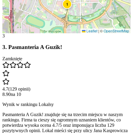
1
Leaflet
|
©
OpenStreetMap
3
3
.
Pasmanteria A Guzik!
Zamknięte
4.7
(
129
opinii
)
8.90
na
10
Wynik w rankingu Lokalsy
Pasmanteria A Guzik! znajduje się na trzecim miejscu w naszym
rankingu. Firma ta cieszy się ogromnym uznaniem klientów, co
potwierdza wysoka ocena 4.7/5 oraz imponująca liczba 129
pozytywnych opinii. Lokal mieści się przy ulicy Jana Kasprowicza