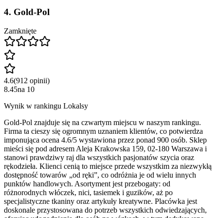
4
.
Gold-Pol
Zamknięte
4.6
(
912
opinii
)
8.45
na
10
Wynik w rankingu Lokalsy
Gold-Pol znajduje się na czwartym miejscu w naszym rankingu.
Firma ta cieszy się ogromnym uznaniem klientów, co potwierdza
imponująca ocena 4.6/5 wystawiona przez ponad 900 osób. Sklep
mieści się pod adresem Aleja Krakowska 159, 02-180 Warszawa i
stanowi prawdziwy raj dla wszystkich pasjonatów szycia oraz
rękodzieła. Klienci cenią to miejsce przede wszystkim za niezwykłą
dostępność towarów „od ręki”, co odróżnia je od wielu innych
punktów handlowych. Asortyment jest przebogaty: od
różnorodnych włóczek, nici, tasiemek i guzików, aż po
specjalistyczne tkaniny oraz artykuły kreatywne. Placówka jest
doskonale przystosowana do potrzeb wszystkich odwiedzających,