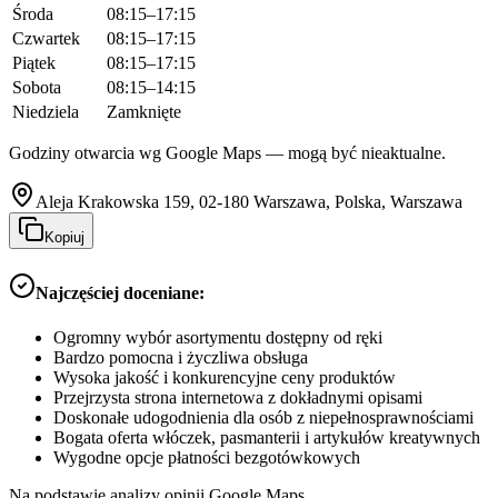
Środa
08:15–17:15
Czwartek
08:15–17:15
Piątek
08:15–17:15
Sobota
08:15–14:15
Niedziela
Zamknięte
Godziny otwarcia wg Google Maps — mogą być nieaktualne.
Aleja Krakowska 159, 02-180 Warszawa, Polska, Warszawa
Kopiuj
Najczęściej doceniane:
Ogromny wybór asortymentu dostępny od ręki
Bardzo pomocna i życzliwa obsługa
Wysoka jakość i konkurencyjne ceny produktów
Przejrzysta strona internetowa z dokładnymi opisami
Doskonałe udogodnienia dla osób z niepełnosprawnościami
Bogata oferta włóczek, pasmanterii i artykułów kreatywnych
Wygodne opcje płatności bezgotówkowych
Na podstawie analizy opinii Google Maps.