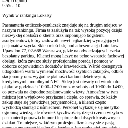
4.9
(
55
opinii
)
9.55
na
10
Wynik w rankingu Lokalsy
Pasmanteria entliczek-pentliczek znajduje się na drugim miejscu w
naszym rankingu. Firma ta zasłużyła na tak wysoką pozycję dzięki
niezwykłej dbałości o klienta oraz imponująco bogatemu
asortymentowi, który zadowoli nawet najbardziej wymagających
pasjonatów szycia. Sklep mieści się pod adresem aleja Lotników
1/pawilon 77, 02-668 Warszawa, gdzie na odwiedzających czeka
bezpłatny parking. Klienci mogą liczyć na pełne wsparcie fachowej
obsługi, która zawsze służy profesjonalną poradą i pomocą w
doborze odpowiednich dodatków krawieckich. Wśród dostępnych
udogodnień warto wymienić możliwość szybkich zakupów, odbiór
stacjonarny oraz wygodne płatności kartami debetowymi,
kredytowymi i mobilnymi NFC. Sklep jest otwarty od wtorku do
piątku w godzinach 10:00–17:00 oraz w soboty od 10:00 do 14:00,
co pozwala na dogodne zaplanowanie wizyty. Atmosfera w tym
miejscu jest wyjątkowo przyjazna i ciepła, co sprawia, że każdy
zakup staje się prawdziwą przyjemnością, a klienci często
wychodzą stamtąd z uśmiechem. Personel wykazuje się nie tylko
ogromną wiedzą, ale również życzliwością, dzięki czemu wizyta w
pasmanterii poprawia humor i inspiruje do dalszych kreatywnych
działań. To miejsce, w którym profesjonalizm łączy się z pasją,
tworząc przestrzeń idealną dla każdego, kto szuka nici, suwaków