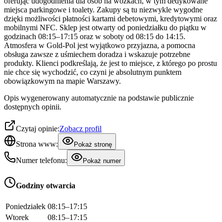
oferując udogodnienia dla osób na wózkach, w tym dedykowane
miejsca parkingowe i toalety. Zakupy są tu niezwykle wygodne
dzięki możliwości płatności kartami debetowymi, kredytowymi oraz
mobilnymi NFC. Sklep jest otwarty od poniedziałku do piątku w
godzinach 08:15–17:15 oraz w soboty od 08:15 do 14:15.
Atmosfera w Gold-Pol jest wyjątkowo przyjazna, a pomocna
obsługa zawsze z uśmiechem doradza i wskazuje potrzebne
produkty. Klienci podkreślają, że jest to miejsce, z którego po prostu
nie chce się wychodzić, co czyni je absolutnym punktem
obowiązkowym na mapie Warszawy.
Opis wygenerowany automatycznie na podstawie publicznie
dostępnych opinii.
Czytaj opinie:
Zobacz profil
Strona www:
Pokaż stronę
Numer telefonu:
Pokaż numer
Godziny otwarcia
Poniedziałek
08:15–17:15
Wtorek
08:15–17:15