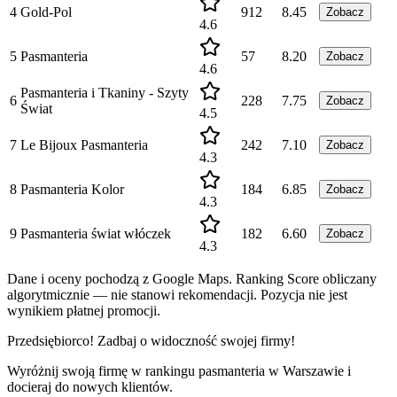
4
Gold-Pol
912
8.45
Zobacz
4.6
5
Pasmanteria
57
8.20
Zobacz
4.6
Pasmanteria i Tkaniny - Szyty
6
228
7.75
Zobacz
Świat
4.5
7
Le Bijoux Pasmanteria
242
7.10
Zobacz
4.3
8
Pasmanteria Kolor
184
6.85
Zobacz
4.3
9
Pasmanteria świat włóczek
182
6.60
Zobacz
4.3
Dane i oceny pochodzą z Google Maps. Ranking Score obliczany
algorytmicznie — nie stanowi rekomendacji. Pozycja nie jest
wynikiem płatnej promocji.
Przedsiębiorco! Zadbaj o widoczność swojej firmy!
Wyróżnij swoją firmę w rankingu
pasmanteria
w
Warszawie
i
docieraj do nowych klientów.