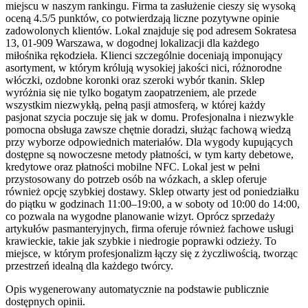
miejscu w naszym rankingu. Firma ta zasłużenie cieszy się wysoką
oceną 4.5/5 punktów, co potwierdzają liczne pozytywne opinie
zadowolonych klientów. Lokal znajduje się pod adresem Sokratesa
13, 01-909 Warszawa, w dogodnej lokalizacji dla każdego
miłośnika rękodzieła. Klienci szczególnie doceniają imponujący
asortyment, w którym królują wysokiej jakości nici, różnorodne
włóczki, ozdobne koronki oraz szeroki wybór tkanin. Sklep
wyróżnia się nie tylko bogatym zaopatrzeniem, ale przede
wszystkim niezwykłą, pełną pasji atmosferą, w której każdy
pasjonat szycia poczuje się jak w domu. Profesjonalna i niezwykle
pomocna obsługa zawsze chętnie doradzi, służąc fachową wiedzą
przy wyborze odpowiednich materiałów. Dla wygody kupujących
dostępne są nowoczesne metody płatności, w tym karty debetowe,
kredytowe oraz płatności mobilne NFC. Lokal jest w pełni
przystosowany do potrzeb osób na wózkach, a sklep oferuje
również opcję szybkiej dostawy. Sklep otwarty jest od poniedziałku
do piątku w godzinach 11:00–19:00, a w soboty od 10:00 do 14:00,
co pozwala na wygodne planowanie wizyt. Oprócz sprzedaży
artykułów pasmanteryjnych, firma oferuje również fachowe usługi
krawieckie, takie jak szybkie i niedrogie poprawki odzieży. To
miejsce, w którym profesjonalizm łączy się z życzliwością, tworząc
przestrzeń idealną dla każdego twórcy.
Opis wygenerowany automatycznie na podstawie publicznie
dostępnych opinii.