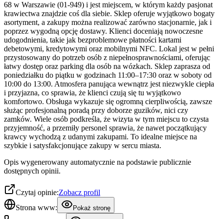
68 w Warszawie (01-949) i jest miejscem, w którym każdy pasjonat
krawiectwa znajdzie coś dla siebie. Sklep oferuje wyjątkowo bogaty
asortyment, a zakupy można realizować zarówno stacjonarnie, jak i
poprzez wygodną opcję dostawy. Klienci doceniają nowoczesne
udogodnienia, takie jak bezproblemowe płatności kartami
debetowymi, kredytowymi oraz mobilnymi NFC. Lokal jest w pełni
przystosowany do potrzeb osób z niepełnosprawnościami, oferując
łatwy dostęp oraz parking dla osób na wózkach. Sklep zaprasza od
poniedziałku do piątku w godzinach 11:00–17:30 oraz w soboty od
10:00 do 13:00. Atmosfera panująca wewnątrz jest niezwykle ciepła
i przyjazna, co sprawia, że klienci czują się tu wyjątkowo
komfortowo. Obsługa wykazuje się ogromną cierpliwością, zawsze
służąc profesjonalną poradą przy doborze guzików, nici czy
zamków. Wiele osób podkreśla, że wizyta w tym miejscu to czysta
przyjemność, a przemiły personel sprawia, że nawet początkujący
krawcy wychodzą z udanymi zakupami. To idealne miejsce na
szybkie i satysfakcjonujące zakupy w sercu miasta.
Opis wygenerowany automatycznie na podstawie publicznie
dostępnych opinii.
Czytaj opinie:
Zobacz profil
Strona www:
Pokaż stronę