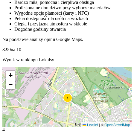
Bardzo miła, pomocna i cierpliwa obsługa
Profesjonalne doradztwo przy wyborze materiałów
Wygodne opcje płatności (karty i NFC)
Pełna dostępność dla osób na wózkach
Ciepła i przyjazna atmosfera w sklepie
Dogodne godziny otwarcia
Na podstawie analizy opinii Google Maps.
8.90
na
10
Wynik w rankingu Lokalsy
+
−
1
Leaflet
|
©
OpenStreetMap
4