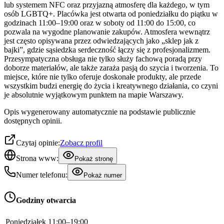
lub systemem NFC oraz przyjazną atmosferę dla każdego, w tym
osób LGBTQ+. Placówka jest otwarta od poniedziałku do piątku w
godzinach 11:00–19:00 oraz w soboty od 11:00 do 15:00, co
pozwala na wygodne planowanie zakupów. Atmosfera wewnątrz
jest często opisywana przez odwiedzających jako „sklep jak z
bajki”, gdzie sąsiedzka serdeczność łączy się z profesjonalizmem.
Przesympatyczna obsługa nie tylko służy fachową poradą przy
doborze materiałów, ale także zaraża pasją do szycia i tworzenia. To
miejsce, które nie tylko oferuje doskonałe produkty, ale przede
wszystkim budzi energię do życia i kreatywnego działania, co czyni
je absolutnie wyjątkowym punktem na mapie Warszawy.
Opis wygenerowany automatycznie na podstawie publicznie
dostępnych opinii.
Czytaj opinie:
Zobacz profil
Strona www:
Pokaż stronę
Numer telefonu:
Pokaż numer
Godziny otwarcia
Poniedziałek
11:00–19:00