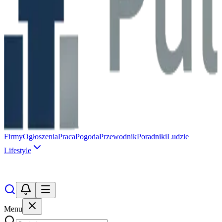
Firmy
Ogłoszenia
Praca
Pogoda
Przewodnik
Poradniki
Ludzie
Lifestyle
Menu