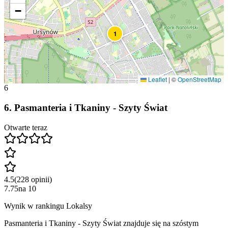
−
1
Leaflet
|
©
OpenStreetMap
6
6
.
Pasmanteria i Tkaniny - Szyty Świat
Otwarte teraz
4.5
(
228
opinii
)
7.75
na
10
Wynik w rankingu Lokalsy
Pasmanteria i Tkaniny - Szyty Świat znajduje się na szóstym