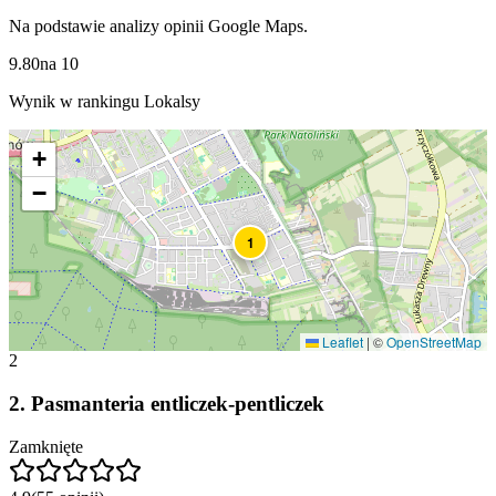
Na podstawie analizy opinii Google Maps.
9.80
na
10
Wynik w rankingu Lokalsy
+
−
1
Leaflet
|
©
OpenStreetMap
2
2
.
Pasmanteria entliczek-pentliczek
Zamknięte