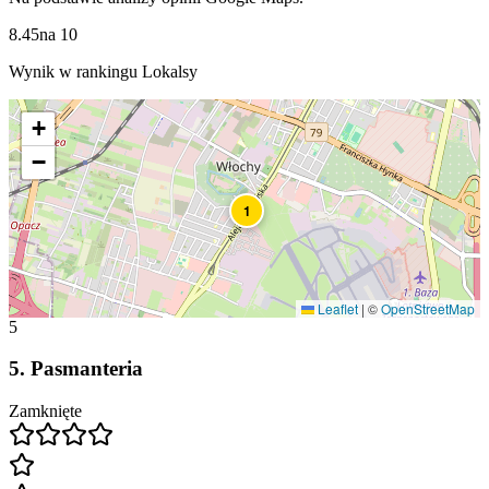
8.45
na
10
Wynik w rankingu Lokalsy
+
−
1
Leaflet
|
©
OpenStreetMap
5
5
.
Pasmanteria
Zamknięte