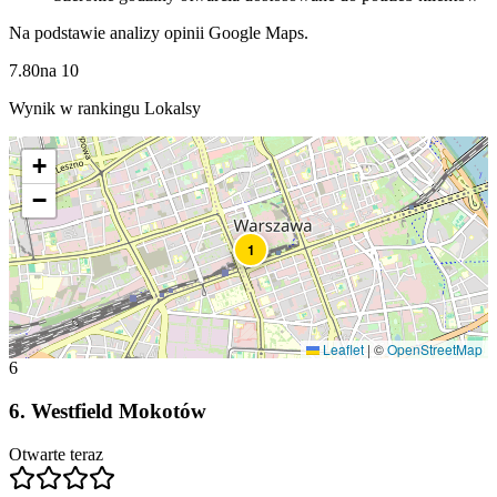
Na podstawie analizy opinii Google Maps.
7.80
na
10
Wynik w rankingu Lokalsy
+
−
1
Leaflet
|
©
OpenStreetMap
6
6
.
Westfield Mokotów
Otwarte teraz