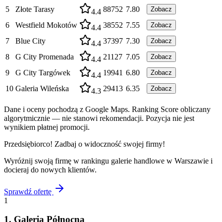
5
Złote Tarasy
88752
7.80
Zobacz
4.4
6
Westfield Mokotów
38552
7.55
Zobacz
4.4
7
Blue City
37397
7.30
Zobacz
4.4
8
G City Promenada
21127
7.05
Zobacz
4.4
9
G City Targówek
19941
6.80
Zobacz
4.4
10
Galeria Wileńska
29413
6.35
Zobacz
4.3
Dane i oceny pochodzą z Google Maps. Ranking Score obliczany
algorytmicznie — nie stanowi rekomendacji. Pozycja nie jest
wynikiem płatnej promocji.
Przedsiębiorco! Zadbaj o widoczność swojej firmy!
Wyróżnij swoją firmę w rankingu
galerie handlowe
w
Warszawie
i
docieraj do nowych klientów.
Sprawdź ofertę
1
1
.
Galeria Północna