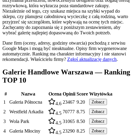
utrzymania przestrzeni, nowoczesnym designem oraz bogatą ofertą
rozrywkową, która wykracza poza standardowe zakupy.
Niezależnie od tego, czy szukasz miejsca na szybki wypad do
sklepu, czy planujesz całodniową wycieczkę z całą rodziną, warto
przyjrzeć się szczegółom, które wpływają na ocenę tych miejsc.
Zachęcamy do zapoznania się z poniższym zestawieniem, aby
wybrać galerię najlepiej dopasowaną do Twoich potrzeb.
Dane firm (oceny, adresy, godziny otwarcia) pochodzą z serwisu
Google Maps i mogą być nieaktualne. Opisy firm wygenerowane
automatycznie. Ranking ma charakter informacyjny i nie stanowi
rekomendacji.
Właścicielu firmy?
Zgłoś aktualizację danych
.
Galerie Handlowe Warszawa — Ranking
TOP 10
#
Nazwa
Ocena
Opinii
Score
Wizytówka
1
Galeria Północna
23467
9.20
Zobacz
4.6
2
Westfield Arkadia
70777
8.75
Zobacz
4.5
3
Wola Park
31065
8.50
Zobacz
4.5
4
Galeria Młociny
23290
8.25
Zobacz
4.5