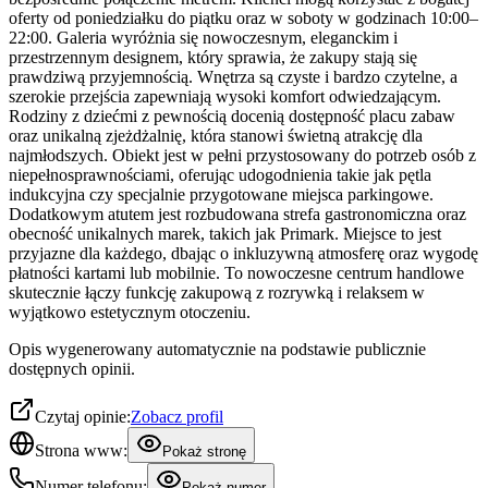
oferty od poniedziałku do piątku oraz w soboty w godzinach 10:00–
22:00. Galeria wyróżnia się nowoczesnym, eleganckim i
przestrzennym designem, który sprawia, że zakupy stają się
prawdziwą przyjemnością. Wnętrza są czyste i bardzo czytelne, a
szerokie przejścia zapewniają wysoki komfort odwiedzającym.
Rodziny z dziećmi z pewnością docenią dostępność placu zabaw
oraz unikalną zjeżdżalnię, która stanowi świetną atrakcję dla
najmłodszych. Obiekt jest w pełni przystosowany do potrzeb osób z
niepełnosprawnościami, oferując udogodnienia takie jak pętla
indukcyjna czy specjalnie przygotowane miejsca parkingowe.
Dodatkowym atutem jest rozbudowana strefa gastronomiczna oraz
obecność unikalnych marek, takich jak Primark. Miejsce to jest
przyjazne dla każdego, dbając o inkluzywną atmosferę oraz wygodę
płatności kartami lub mobilnie. To nowoczesne centrum handlowe
skutecznie łączy funkcję zakupową z rozrywką i relaksem w
wyjątkowo estetycznym otoczeniu.
Opis wygenerowany automatycznie na podstawie publicznie
dostępnych opinii.
Czytaj opinie:
Zobacz profil
Strona www:
Pokaż stronę
Numer telefonu:
Pokaż numer