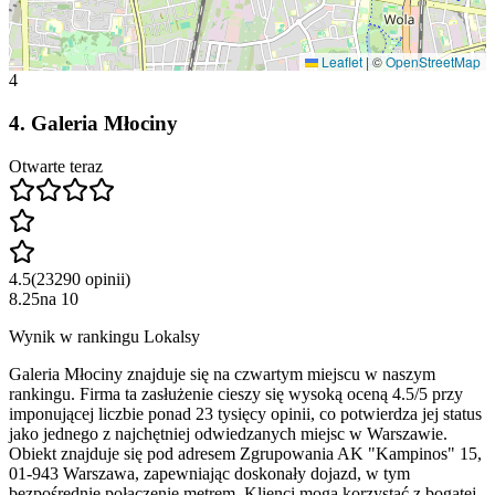
Leaflet
|
©
OpenStreetMap
4
4
.
Galeria Młociny
Otwarte teraz
4.5
(
23290
opinii
)
8.25
na
10
Wynik w rankingu Lokalsy
Galeria Młociny znajduje się na czwartym miejscu w naszym
rankingu. Firma ta zasłużenie cieszy się wysoką oceną 4.5/5 przy
imponującej liczbie ponad 23 tysięcy opinii, co potwierdza jej status
jako jednego z najchętniej odwiedzanych miejsc w Warszawie.
Obiekt znajduje się pod adresem Zgrupowania AK "Kampinos" 15,
01-943 Warszawa, zapewniając doskonały dojazd, w tym
bezpośrednie połączenie metrem. Klienci mogą korzystać z bogatej