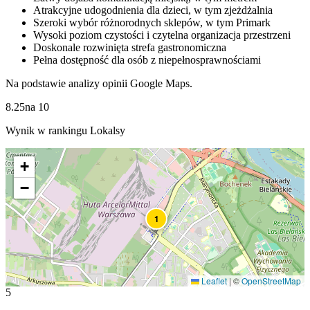
Atrakcyjne udogodnienia dla dzieci, w tym zjeżdżalnia
Szeroki wybór różnorodnych sklepów, w tym Primark
Wysoki poziom czystości i czytelna organizacja przestrzeni
Doskonale rozwinięta strefa gastronomiczna
Pełna dostępność dla osób z niepełnosprawnościami
Na podstawie analizy opinii Google Maps.
8.25
na
10
Wynik w rankingu Lokalsy
+
−
1
Leaflet
|
©
OpenStreetMap
5