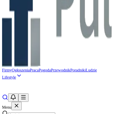
Firmy
Ogłoszenia
Praca
Pogoda
Przewodnik
Poradniki
Ludzie
Lifestyle
Menu