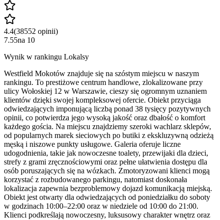
4.4
(
38552
opinii
)
7.55
na
10
Wynik w rankingu Lokalsy
Westfield Mokotów znajduje się na szóstym miejscu w naszym
rankingu. To prestiżowe centrum handlowe, zlokalizowane przy
ulicy Wołoskiej 12 w Warszawie, cieszy się ogromnym uznaniem
klientów dzięki swojej kompleksowej ofercie. Obiekt przyciąga
odwiedzających imponującą liczbą ponad 38 tysięcy pozytywnych
opinii, co potwierdza jego wysoką jakość oraz dbałość o komfort
każdego gościa. Na miejscu znajdziemy szeroki wachlarz sklepów,
od popularnych marek sieciowych po butiki z ekskluzywną odzieżą
męską i niszowe punkty usługowe. Galeria oferuje liczne
udogodnienia, takie jak nowoczesne toalety, przewijaki dla dzieci,
strefy z grami zręcznościowymi oraz pełne ułatwienia dostępu dla
osób poruszających się na wózkach. Zmotoryzowani klienci mogą
korzystać z rozbudowanego parkingu, natomiast doskonała
lokalizacja zapewnia bezproblemowy dojazd komunikacją miejską.
Obiekt jest otwarty dla odwiedzających od poniedziałku do soboty
w godzinach 10:00–22:00 oraz w niedziele od 10:00 do 21:00.
Klienci podkreślają nowoczesny, luksusowy charakter wnętrz oraz