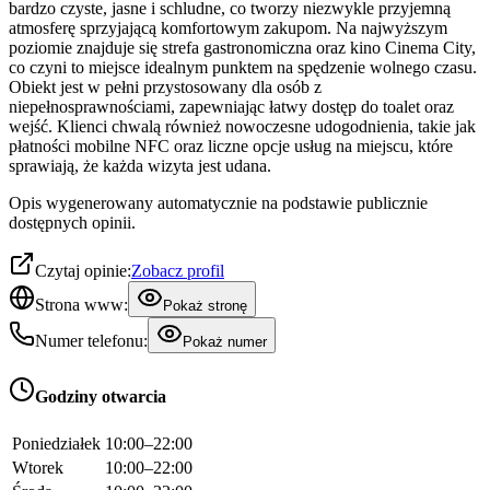
bardzo czyste, jasne i schludne, co tworzy niezwykle przyjemną
atmosferę sprzyjającą komfortowym zakupom. Na najwyższym
poziomie znajduje się strefa gastronomiczna oraz kino Cinema City,
co czyni to miejsce idealnym punktem na spędzenie wolnego czasu.
Obiekt jest w pełni przystosowany dla osób z
niepełnosprawnościami, zapewniając łatwy dostęp do toalet oraz
wejść. Klienci chwalą również nowoczesne udogodnienia, takie jak
płatności mobilne NFC oraz liczne opcje usług na miejscu, które
sprawiają, że każda wizyta jest udana.
Opis wygenerowany automatycznie na podstawie publicznie
dostępnych opinii.
Czytaj opinie:
Zobacz profil
Strona www:
Pokaż stronę
Numer telefonu:
Pokaż numer
Godziny otwarcia
Poniedziałek
10:00–22:00
Wtorek
10:00–22:00