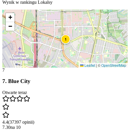
Wynik w rankingu Lokalsy
+
−
1
Leaflet
|
©
OpenStreetMap
7
7
.
Blue City
Otwarte teraz
4.4
(
37397
opinii
)
7.30
na
10