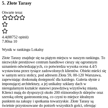
5
.
Złote Tarasy
Otwarte teraz
4.4
(
88752
opinii
)
7.80
na
10
Wynik w rankingu Lokalsy
Złote Tarasy znajduje się na piątym miejscu w naszym rankingu. To
niezwykle prestiżowe centrum handlowe cieszy się ogromnym
uznaniem odwiedzających, co potwierdza wysoka ocena 4.4/5
wystawiona przez tysiące zadowolonych klientów. Obiekt mieści się
w samym sercu stolicy, pod adresem Złota 59, 00-120 Warszawa,
zapewniając doskonałą dostępność dla każdego. Galeria słynie z
imponującej architektury, a jej unikalny szklany dach w
nieregularnym kształcie stanowi prawdziwą wizytówkę miasta.
Klienci mają do dyspozycji około 200 różnorodnych sklepów oraz
szeroką ofertę gastronomiczną, co czyni to miejsce idealnym
punktem na zakupy i spotkania towarzyskie. Złote Tarasy są
świetnie przystosowane do potrzeb wszystkich gości, oferując