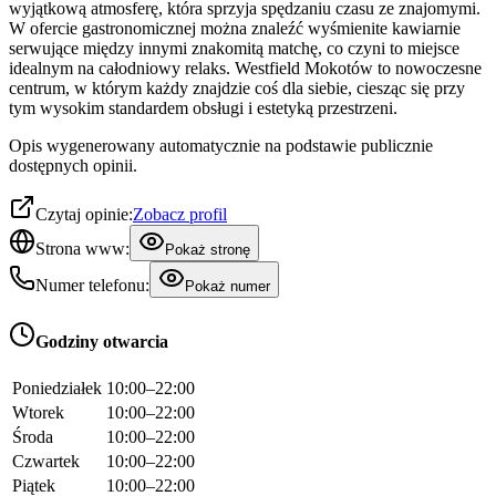
wyjątkową atmosferę, która sprzyja spędzaniu czasu ze znajomymi.
W ofercie gastronomicznej można znaleźć wyśmienite kawiarnie
serwujące między innymi znakomitą matchę, co czyni to miejsce
idealnym na całodniowy relaks. Westfield Mokotów to nowoczesne
centrum, w którym każdy znajdzie coś dla siebie, ciesząc się przy
tym wysokim standardem obsługi i estetyką przestrzeni.
Opis wygenerowany automatycznie na podstawie publicznie
dostępnych opinii.
Czytaj opinie:
Zobacz profil
Strona www:
Pokaż stronę
Numer telefonu:
Pokaż numer
Godziny otwarcia
Poniedziałek
10:00–22:00
Wtorek
10:00–22:00
Środa
10:00–22:00
Czwartek
10:00–22:00
Piątek
10:00–22:00