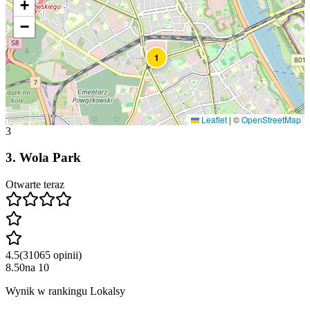
+
−
1
Leaflet
|
©
OpenStreetMap
3
3
.
Wola Park
Otwarte teraz
4.5
(
31065
opinii
)
8.50
na
10
Wynik w rankingu Lokalsy