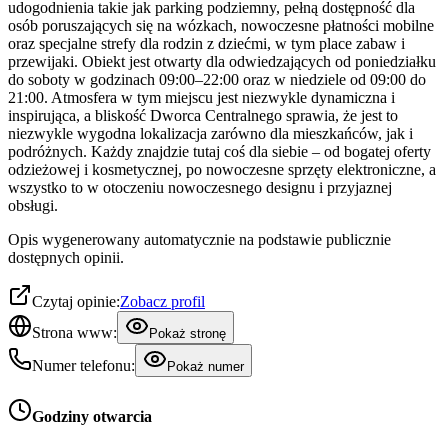
udogodnienia takie jak parking podziemny, pełną dostępność dla
osób poruszających się na wózkach, nowoczesne płatności mobilne
oraz specjalne strefy dla rodzin z dziećmi, w tym place zabaw i
przewijaki. Obiekt jest otwarty dla odwiedzających od poniedziałku
do soboty w godzinach 09:00–22:00 oraz w niedziele od 09:00 do
21:00. Atmosfera w tym miejscu jest niezwykle dynamiczna i
inspirująca, a bliskość Dworca Centralnego sprawia, że jest to
niezwykle wygodna lokalizacja zarówno dla mieszkańców, jak i
podróżnych. Każdy znajdzie tutaj coś dla siebie – od bogatej oferty
odzieżowej i kosmetycznej, po nowoczesne sprzęty elektroniczne, a
wszystko to w otoczeniu nowoczesnego designu i przyjaznej
obsługi.
Opis wygenerowany automatycznie na podstawie publicznie
dostępnych opinii.
Czytaj opinie:
Zobacz profil
Strona www:
Pokaż stronę
Numer telefonu:
Pokaż numer
Godziny otwarcia