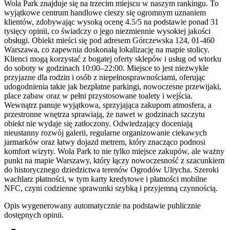
Wola Park znajduje się na trzecim miejscu w naszym rankingu. To
wyjątkowe centrum handlowe cieszy się ogromnym uznaniem
klientów, zdobywając wysoką ocenę 4.5/5 na podstawie ponad 31
tysięcy opinii, co świadczy o jego niezmiennie wysokiej jakości
obsługi. Obiekt mieści się pod adresem Górczewska 124, 01-460
Warszawa, co zapewnia doskonałą lokalizację na mapie stolicy.
Klienci mogą korzystać z bogatej oferty sklepów i usług od wtorku
do soboty w godzinach 10:00–22:00. Miejsce to jest niezwykle
przyjazne dla rodzin i osób z niepełnosprawnościami, oferując
udogodnienia takie jak bezpłatne parkingi, nowoczesne przewijaki,
place zabaw oraz w pełni przystosowane toalety i wejścia.
Wewnątrz panuje wyjątkowa, sprzyjająca zakupom atmosfera, a
przestronne wnętrza sprawiają, że nawet w godzinach szczytu
obiekt nie wydaje się zatłoczony. Odwiedzający doceniają
nieustanny rozwój galerii, regularne organizowanie ciekawych
jarmarków oraz łatwy dojazd metrem, który znacząco podnosi
komfort wizyty. Wola Park to nie tylko miejsce zakupów, ale ważny
punkt na mapie Warszawy, który łączy nowoczesność z szacunkiem
do historycznego dziedzictwa terenów Ogrodów Ulrycha. Szeroki
wachlarz płatności, w tym karty kredytowe i płatności mobilne
NFC, czyni codzienne sprawunki szybką i przyjemną czynnością.
Opis wygenerowany automatycznie na podstawie publicznie
dostępnych opinii.