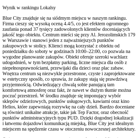
Wynik w rankingu Lokalsy
Blue City znajduje się na siódmym miejscu w naszym rankingu.
Firma cieszy się wysoką oceną 4.4/5, co jest efektem ogromnego
zaufania ponad 37 tysięcy zadowolonych klientów doceniających
jakość tego obiektu. Centrum mieści się przy Al. Jerozolimskich 179
w Warszawie i stanowi jeden z najważniejszych punktów
zakupowych w stolicy. Klienci mogą korzystać z obiektu od
poniedziałku do soboty w godzinach 10:00–22:00, co pozwala na
wygodne planowanie zakupów. Obiekt oferuje szeroki wachlarz
udogodnień, w tym bezpłatny parking, liczne miejsca dla osób z
niepełnosprawnościami, przewijaki dla dzieci oraz plac zabaw.
Wnętrza centrum są niezwykle przestronne, czyste i zaprojektowane
w estetyczny sposób, co sprawia, że zakupy stają się prawdziwą
przyjemnością. Odwiedzający chwalą sobie panującą tam
komfortową atmosferę oraz fakt, że nawet w dużym tłumie można
poczuć przestrzeń. W środku znajduje się imponujący wybór
sklepów odzieżowych, punktów usługowych, kawiarni oraz kino
Helios, które zapewniają rozrywkę na cały dzień. Bardzo doceniane
są również unikalne atrakcje, takie jak Tep Factor, oraz obecność
punktów administracyjnych typu PUD. Dzięki dogodnej lokalizacji
i łatwemu dojazdowi komunikacją miejską, Blue City jest idealnym
miejscem na spędzenie czasu w otoczeniu nowoczesnej architektury.