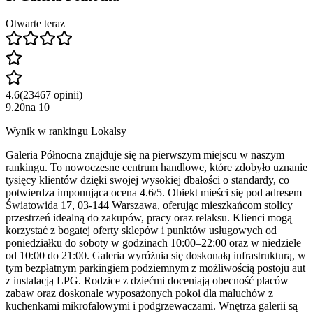
Otwarte teraz
4.6
(
23467
opinii
)
9.20
na
10
Wynik w rankingu Lokalsy
Galeria Północna znajduje się na pierwszym miejscu w naszym
rankingu. To nowoczesne centrum handlowe, które zdobyło uznanie
tysięcy klientów dzięki swojej wysokiej dbałości o standardy, co
potwierdza imponująca ocena 4.6/5. Obiekt mieści się pod adresem
Światowida 17, 03-144 Warszawa, oferując mieszkańcom stolicy
przestrzeń idealną do zakupów, pracy oraz relaksu. Klienci mogą
korzystać z bogatej oferty sklepów i punktów usługowych od
poniedziałku do soboty w godzinach 10:00–22:00 oraz w niedziele
od 10:00 do 21:00. Galeria wyróżnia się doskonałą infrastrukturą, w
tym bezpłatnym parkingiem podziemnym z możliwością postoju aut
z instalacją LPG. Rodzice z dziećmi doceniają obecność placów
zabaw oraz doskonale wyposażonych pokoi dla maluchów z
kuchenkami mikrofalowymi i podgrzewaczami. Wnętrza galerii są