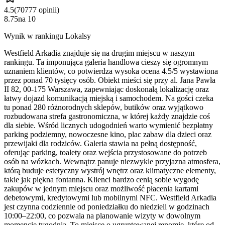
4.5
(
70777
opinii
)
8.75
na
10
Wynik w rankingu Lokalsy
Westfield Arkadia znajduje się na drugim miejscu w naszym
rankingu. Ta imponująca galeria handlowa cieszy się ogromnym
uznaniem klientów, co potwierdza wysoka ocena 4.5/5 wystawiona
przez ponad 70 tysięcy osób. Obiekt mieści się przy al. Jana Pawła
II 82, 00-175 Warszawa, zapewniając doskonałą lokalizację oraz
łatwy dojazd komunikacją miejską i samochodem. Na gości czeka
tu ponad 280 różnorodnych sklepów, butików oraz wyjątkowo
rozbudowana strefa gastronomiczna, w której każdy znajdzie coś
dla siebie. Wśród licznych udogodnień warto wymienić bezpłatny
parking podziemny, nowoczesne kino, plac zabaw dla dzieci oraz
przewijaki dla rodziców. Galeria stawia na pełną dostępność,
oferując parking, toalety oraz wejścia przystosowane do potrzeb
osób na wózkach. Wewnątrz panuje niezwykle przyjazna atmosfera,
którą buduje estetyczny wystrój wnętrz oraz klimatyczne elementy,
takie jak piękna fontanna. Klienci bardzo cenią sobie wygodę
zakupów w jednym miejscu oraz możliwość płacenia kartami
debetowymi, kredytowymi lub mobilnymi NFC. Westfield Arkadia
jest czynna codziennie od poniedziałku do niedzieli w godzinach
10:00–22:00, co pozwala na planowanie wizyty w dowolnym
momencie tygodnia. To miejsce o ugruntowanej renomie, które od