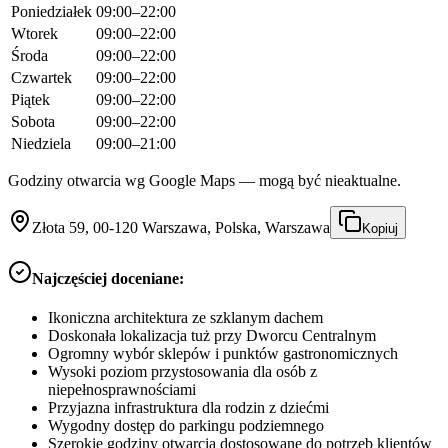
Poniedziałek
09:00–22:00
Wtorek
09:00–22:00
Środa
09:00–22:00
Czwartek
09:00–22:00
Piątek
09:00–22:00
Sobota
09:00–22:00
Niedziela
09:00–21:00
Godziny otwarcia wg Google Maps — mogą być nieaktualne.
Złota 59, 00-120 Warszawa, Polska, Warszawa
Kopiuj
Najczęściej doceniane:
Ikoniczna architektura ze szklanym dachem
Doskonała lokalizacja tuż przy Dworcu Centralnym
Ogromny wybór sklepów i punktów gastronomicznych
Wysoki poziom przystosowania dla osób z
niepełnosprawnościami
Przyjazna infrastruktura dla rodzin z dziećmi
Wygodny dostęp do parkingu podziemnego
Szerokie godziny otwarcia dostosowane do potrzeb klientów