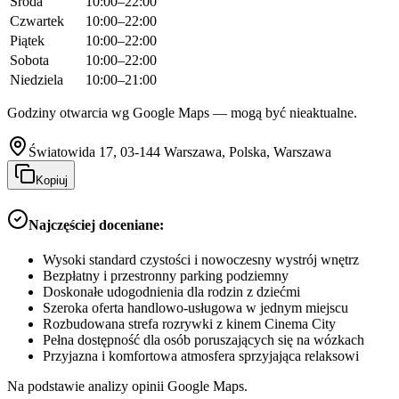
Środa
10:00–22:00
Czwartek
10:00–22:00
Piątek
10:00–22:00
Sobota
10:00–22:00
Niedziela
10:00–21:00
Godziny otwarcia wg Google Maps — mogą być nieaktualne.
Światowida 17, 03-144 Warszawa, Polska, Warszawa
Kopiuj
Najczęściej doceniane:
Wysoki standard czystości i nowoczesny wystrój wnętrz
Bezpłatny i przestronny parking podziemny
Doskonałe udogodnienia dla rodzin z dziećmi
Szeroka oferta handlowo-usługowa w jednym miejscu
Rozbudowana strefa rozrywki z kinem Cinema City
Pełna dostępność dla osób poruszających się na wózkach
Przyjazna i komfortowa atmosfera sprzyjająca relaksowi
Na podstawie analizy opinii Google Maps.