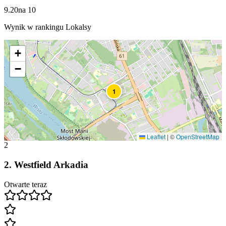
9.20
na
10
Wynik w rankingu Lokalsy
+
−
1
Leaflet
|
©
OpenStreetMap
2
2
.
Westfield Arkadia
Otwarte teraz