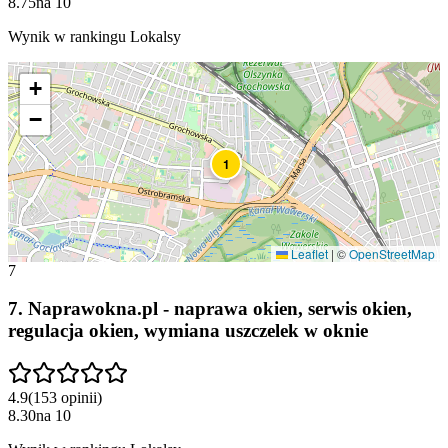
8.75
na
10
Wynik w rankingu Lokalsy
+
−
1
Leaflet
|
©
OpenStreetMap
7
7
.
Naprawokna.pl - naprawa okien, serwis okien,
regulacja okien, wymiana uszczelek w oknie
4.9
(
153
opinii
)
8.30
na
10