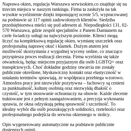
Naprawa okien, regulacja Warszawa serwisokien.co znajduje się na
trzecim miejscu w naszym rankingu. Firma ta zasłużyła na tak
wysokie wyróżnienie dzięki imponującej ocenie 5/5, wypracowanej
na podstawie aż 117 opinii zadowolonych klientów. Siedziba
przedsiębiorstwa mieści się pod adresem al. Niepodległości 131, 02-
570 Warszawa, gdzie zespół specjalistów z Panem Damianem na
czele świadczy usługi na najwyższym poziomie. Klienci mogą
liczyć na kompleksową regulację okien, wymianę uszczelek oraz
profesjonalną naprawę okuć i klamek. Dużym atutem jest
możliwość skorzystania z wygodnej wyceny online, co znacząco
przyspiesza proces realizacji zlecenia. Firma wyróżnia się także
otwartością, będąc miejscem przyjaznym dla osób LGBTQ+ oraz
transpłciowych. Choć dokładne godziny otwarcia nie zostały
publicznie określone, błyskawiczny kontakt oraz elastyczność w
ustalaniu terminów sprawiają, że współpraca przebiega wzorowo.
Atmosfera pracy jest niezwykle pozytywna – fachowcy są cenieni
za punktualność, kulturę osobistą oraz niezwykłą dbałość o
czystość, w tym stosowanie ochraniaczy na obuwie. Każde zlecenie
traktowane jest z pełnym zaangażowaniem, a precyzja wykonania
sprawia, że okna odzyskują pełną sprawność i szczelność. To
idealny wybór dla osób poszukujących solidności, rzetelności oraz
profesjonalnego podejścia do serwisu okiennego w stolicy.
Opis wygenerowany automatycznie na podstawie publicznie
dostępnych opinii.