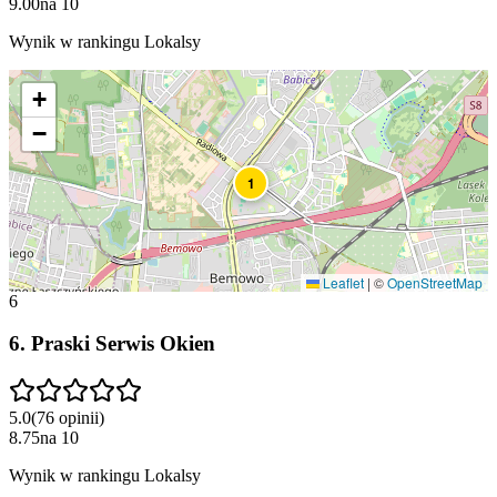
9.00
na
10
Wynik w rankingu Lokalsy
+
−
1
Leaflet
|
©
OpenStreetMap
6
6
.
Praski Serwis Okien
5.0
(
76
opinii
)
8.75
na
10
Wynik w rankingu Lokalsy