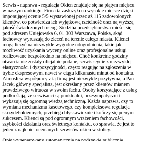
Serwis - naprawa - regulacja Okien znajduje się na piątym miejscu
w naszym rankingu. Firma ta zasłużyła na wysokie miejsce dzięki
imponującej ocenie 5/5 wystawionej przez aż 115 zadowolonych
klientów, co potwierdza ich wyjątkową rzetelność oraz najwyższą
jakość świadczonych usług. Siedziba przedsiębiorstwa mieści się
pod adresem Uniejowska 6, 01-303 Warszawa, Polska, skąd
fachowcy wyruszają do zleceń na terenie całego miasta. Klienci
mogą liczyć na niezwykle wygodne udogodnienia, takie jak
możliwość uzyskania wyceny online oraz profesjonalne usługi
realizowane bezpośrednio na miejscu. Choć konkretne godziny
otwarcia nie zostały oficjalnie podane, serwis słynie z niezwykłej
elastyczności i dyspozycyjności, często reagując na zgłoszenia w
trybie ekspresowym, nawet w ciągu kilkunastu minut od kontaktu.
Atmosfera współpracy z tą firmą jest niezwykle pozytywna, a Pan
Jacek, główny specjalista, jest określany przez klientów mianem
prawdziwego wirtuoza w swoim fachu. Osoby korzystające z usług
podkreślają, że serwisanci są punktualni, przesympatyczni i
wykazują się ogromną wiedzą techniczną. Każda naprawa, czy to
wymiana mechanizmu kasetowego, czy kompleksowa regulacja
skrzydeł okiennych, przebiega błyskawicznie i kończy się pełnym
sukcesem. Klienci są pod ogromnym wrażeniem fachowości,
szybkości działania oraz świetnego kontaktu, co sprawia, że jest to
jeden z najlepiej ocenianych serwisów okien w stolicy.
Opis wygenerowany automatycznie na podstawie publicznie