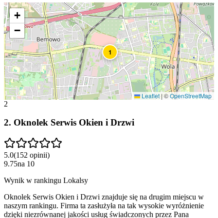
+
−
1
Leaflet
|
©
OpenStreetMap
2
2
.
Oknolek Serwis Okien i Drzwi
5.0
(
152
opinii
)
9.75
na
10
Wynik w rankingu Lokalsy
Oknolek Serwis Okien i Drzwi znajduje się na drugim miejscu w
naszym rankingu. Firma ta zasłużyła na tak wysokie wyróżnienie
dzięki niezrównanej jakości usług świadczonych przez Pana