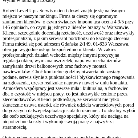
Wynik w rankingu Lokalsy
Robert Level Up - Serwis okien i drzwi znajduje się na ósmym
miejscu w naszym rankingu. Firma ta cieszy się ogromnym
zaufaniem klientów, o czym świadczy imponująca ocena 4.9/5 przy
146 opiniach, co czyni ją jednym z liderów branży w Warszawie.
Klienci szczególnie doceniają rzetelność, uczciwość oraz niezwykły
profesjonalizm, z jakim serwisant podchodzi do każdego zlecenia.
Firma mieści się pod adresem Gdańska 2/149, 01-633 Warszawa,
oferując wygodne usługi bezpośrednio u klienta. W zakres
profesjonalnych działań wchodzi między innymi precyzyjna
regulacja okien, wymiana uszczelek, naprawa mechanizmów
zamykania drzwi balkonowych oraz fachowy montaż
nawiewników. Choć konkretne godziny otwarcia nie zostały
podane, serwis słynie z punktualności i błyskawicznego reagowania
na zgłoszenia, często realizując naprawy nawet w dniu kontaktu.
Atmosfera współpracy jest zawsze miła i kulturalna, a fachowiec
dba o czystość w miejscu pracy, co jest niezwykle cenione przez
zleceniodawców. Klienci podkreślają, że serwisant nie tylko
skutecznie usuwa usterki, ale również udziela wartościowych porad
dotyczących dalszej eksploatacji stolarki okiennej. To idealny wybór
dla osób szukających uczciwego specjalisty, który nie naciąga na
niepotrzebne koszty i wykonuje swoją pracę z najwyższą
starannością.
Opis wygenerowany automatycznie na podstawie publicznie