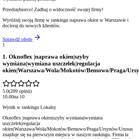
Przedsiębiorco! Zadbaj o widoczność swojej firmy!
Wyróżnij swoją firmę w rankingu
naprawa okien
w
Warszawie
i
docieraj do nowych klientów.
Sprawdź ofertę
1
1
.
Oknoflex |naprawa okien|szyby
wymiana|wymiana uszczelek|regulacja
okien|Warszawa/Wola/Mokotów/Bemowo/Praga/Urs
5.0
(
209
opinii
)
10.00
na
10
Wynik w rankingu Lokalsy
Oknoflex |naprawa okien|szyby wymiana|wymiana
uszczelek|regulacja
okien|Warszawa/Wola/Mokotów/Bemowo/Praga/Ursynów/Urusus
znajduje się na pierwszym miejscu w naszym rankingu. Firma ta