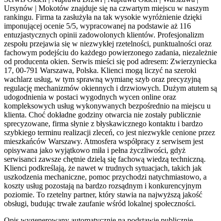
Ursynów | Mokotów znajduje się na czwartym miejscu w naszym
rankingu. Firma ta zasłużyła na tak wysokie wyróżnienie dzięki
imponującej ocenie 5/5, wypracowanej na podstawie aż 116
entuzjastycznych opinii zadowolonych klientów. Profesjonalizm
zespołu przejawia się w niezwykłej rzetelności, punktualności oraz
fachowym podejściu do każdego powierzonego zadania, niezależnie
od producenta okien. Serwis mieści się pod adresem: Zwierzyniecka
17, 00-791 Warszawa, Polska. Klienci mogą liczyć na szeroki
wachlarz usług, w tym sprawną wymianę szyb oraz precyzyjną
regulację mechanizmów okiennych i drzwiowych. Dużym atutem są
udogodnienia w postaci wygodnych wycen online oraz
kompleksowych usług wykonywanych bezpośrednio na miejscu u
klienta. Choć dokładne godziny otwarcia nie zostały publicznie
sprecyzowane, firma słynie z błyskawicznego kontaktu i bardzo
szybkiego terminu realizacji zleceń, co jest niezwykle cenione przez
mieszkańców Warszawy. Atmosfera współpracy z serwisem jest
opisywana jako wyjątkowo miła i pełna życzliwości, gdyż
serwisanci zawsze chętnie dzielą się fachową wiedzą techniczną.
Klienci podkreślają, że nawet w trudnych sytuacjach, takich jak
uszkodzenia mechaniczne, pomoc przychodzi natychmiastowo, a
koszty usług pozostają na bardzo rozsądnym i konkurencyjnym
poziomie. To rzetelny partner, który stawia na najwyższą jakość
obsługi, budując trwałe zaufanie wśród lokalnej społeczności.
Opis wygenerowany automatycznie na podstawie publicznie