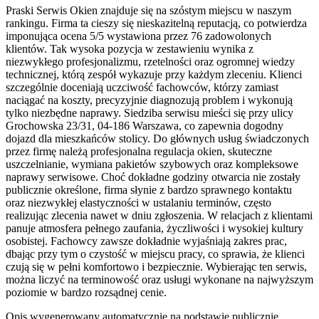
Praski Serwis Okien znajduje się na szóstym miejscu w naszym
rankingu. Firma ta cieszy się nieskazitelną reputacją, co potwierdza
imponująca ocena 5/5 wystawiona przez 76 zadowolonych
klientów. Tak wysoka pozycja w zestawieniu wynika z
niezwykłego profesjonalizmu, rzetelności oraz ogromnej wiedzy
technicznej, którą zespół wykazuje przy każdym zleceniu. Klienci
szczególnie doceniają uczciwość fachowców, którzy zamiast
naciągać na koszty, precyzyjnie diagnozują problem i wykonują
tylko niezbędne naprawy. Siedziba serwisu mieści się przy ulicy
Grochowska 23/31, 04-186 Warszawa, co zapewnia dogodny
dojazd dla mieszkańców stolicy. Do głównych usług świadczonych
przez firmę należą profesjonalna regulacja okien, skuteczne
uszczelnianie, wymiana pakietów szybowych oraz kompleksowe
naprawy serwisowe. Choć dokładne godziny otwarcia nie zostały
publicznie określone, firma słynie z bardzo sprawnego kontaktu
oraz niezwykłej elastyczności w ustalaniu terminów, często
realizując zlecenia nawet w dniu zgłoszenia. W relacjach z klientami
panuje atmosfera pełnego zaufania, życzliwości i wysokiej kultury
osobistej. Fachowcy zawsze dokładnie wyjaśniają zakres prac,
dbając przy tym o czystość w miejscu pracy, co sprawia, że klienci
czują się w pełni komfortowo i bezpiecznie. Wybierając ten serwis,
można liczyć na terminowość oraz usługi wykonane na najwyższym
poziomie w bardzo rozsądnej cenie.
Opis wygenerowany automatycznie na podstawie publicznie