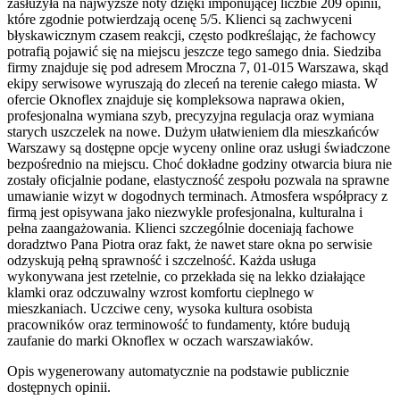
zasłużyła na najwyższe noty dzięki imponującej liczbie 209 opinii,
które zgodnie potwierdzają ocenę 5/5. Klienci są zachwyceni
błyskawicznym czasem reakcji, często podkreślając, że fachowcy
potrafią pojawić się na miejscu jeszcze tego samego dnia. Siedziba
firmy znajduje się pod adresem Mroczna 7, 01-015 Warszawa, skąd
ekipy serwisowe wyruszają do zleceń na terenie całego miasta. W
ofercie Oknoflex znajduje się kompleksowa naprawa okien,
profesjonalna wymiana szyb, precyzyjna regulacja oraz wymiana
starych uszczelek na nowe. Dużym ułatwieniem dla mieszkańców
Warszawy są dostępne opcje wyceny online oraz usługi świadczone
bezpośrednio na miejscu. Choć dokładne godziny otwarcia biura nie
zostały oficjalnie podane, elastyczność zespołu pozwala na sprawne
umawianie wizyt w dogodnych terminach. Atmosfera współpracy z
firmą jest opisywana jako niezwykle profesjonalna, kulturalna i
pełna zaangażowania. Klienci szczególnie doceniają fachowe
doradztwo Pana Piotra oraz fakt, że nawet stare okna po serwisie
odzyskują pełną sprawność i szczelność. Każda usługa
wykonywana jest rzetelnie, co przekłada się na lekko działające
klamki oraz odczuwalny wzrost komfortu cieplnego w
mieszkaniach. Uczciwe ceny, wysoka kultura osobista
pracowników oraz terminowość to fundamenty, które budują
zaufanie do marki Oknoflex w oczach warszawiaków.
Opis wygenerowany automatycznie na podstawie publicznie
dostępnych opinii.