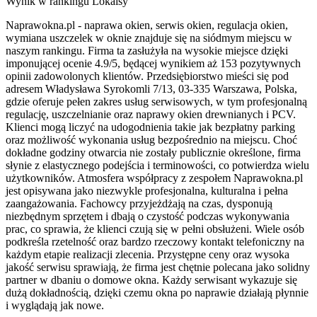
Wynik w rankingu Lokalsy
Naprawokna.pl - naprawa okien, serwis okien, regulacja okien,
wymiana uszczelek w oknie znajduje się na siódmym miejscu w
naszym rankingu. Firma ta zasłużyła na wysokie miejsce dzięki
imponującej ocenie 4.9/5, będącej wynikiem aż 153 pozytywnych
opinii zadowolonych klientów. Przedsiębiorstwo mieści się pod
adresem Władysława Syrokomli 7/13, 03-335 Warszawa, Polska,
gdzie oferuje pełen zakres usług serwisowych, w tym profesjonalną
regulację, uszczelnianie oraz naprawy okien drewnianych i PCV.
Klienci mogą liczyć na udogodnienia takie jak bezpłatny parking
oraz możliwość wykonania usług bezpośrednio na miejscu. Choć
dokładne godziny otwarcia nie zostały publicznie określone, firma
słynie z elastycznego podejścia i terminowości, co potwierdza wielu
użytkowników. Atmosfera współpracy z zespołem Naprawokna.pl
jest opisywana jako niezwykle profesjonalna, kulturalna i pełna
zaangażowania. Fachowcy przyjeżdżają na czas, dysponują
niezbędnym sprzętem i dbają o czystość podczas wykonywania
prac, co sprawia, że klienci czują się w pełni obsłużeni. Wiele osób
podkreśla rzetelność oraz bardzo rzeczowy kontakt telefoniczny na
każdym etapie realizacji zlecenia. Przystępne ceny oraz wysoka
jakość serwisu sprawiają, że firma jest chętnie polecana jako solidny
partner w dbaniu o domowe okna. Każdy serwisant wykazuje się
dużą dokładnością, dzięki czemu okna po naprawie działają płynnie
i wyglądają jak nowe.