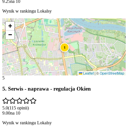
9.25
na
10
Wynik w rankingu Lokalsy
+
−
1
Leaflet
|
©
OpenStreetMap
5
5
.
Serwis - naprawa - regulacja Okien
5.0
(
115
opinii
)
9.00
na
10
Wynik w rankingu Lokalsy