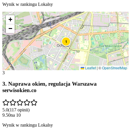
Wynik w rankingu Lokalsy
+
−
1
Leaflet
|
©
OpenStreetMap
3
3
.
Naprawa okien, regulacja Warszawa
serwisokien.co
5.0
(
117
opinii
)
9.50
na
10
Wynik w rankingu Lokalsy