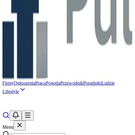
Firmy
Ogłoszenia
Praca
Pogoda
Przewodnik
Poradniki
Ludzie
Lifestyle
Menu