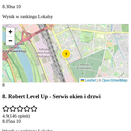
8.30
na
10
Wynik w rankingu Lokalsy
+
−
1
Leaflet
|
©
OpenStreetMap
8
8
.
Robert Level Up - Serwis okien i drzwi
4.9
(
146
opinii
)
8.05
na
10