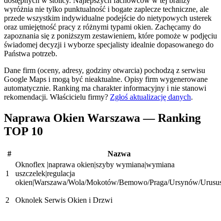
dostępnych w stolicy. Najlepszych fachowców w tej branży
wyróżnia nie tylko punktualność i bogate zaplecze techniczne, ale
przede wszystkim indywidualne podejście do nietypowych usterek
oraz umiejętność pracy z różnymi typami okien. Zachęcamy do
zapoznania się z poniższym zestawieniem, które pomoże w podjęciu
świadomej decyzji i wyborze specjalisty idealnie dopasowanego do
Państwa potrzeb.
Dane firm (oceny, adresy, godziny otwarcia) pochodzą z serwisu
Google Maps i mogą być nieaktualne. Opisy firm wygenerowane
automatycznie. Ranking ma charakter informacyjny i nie stanowi
rekomendacji.
Właścicielu firmy?
Zgłoś aktualizację danych
.
Naprawa Okien Warszawa — Ranking
TOP 10
#
Nazwa
Oknoflex |naprawa okien|szyby wymiana|wymiana
1
uszczelek|regulacja
okien|Warszawa/Wola/Mokotów/Bemowo/Praga/Ursynów/Urusu
2
Oknolek Serwis Okien i Drzwi