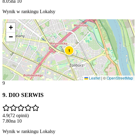
8.05
na
10
Wynik w rankingu Lokalsy
+
−
1
Leaflet
|
©
OpenStreetMap
9
9
.
DIO SERWIS
4.9
(
72
opinii
)
7.80
na
10
Wynik w rankingu Lokalsy