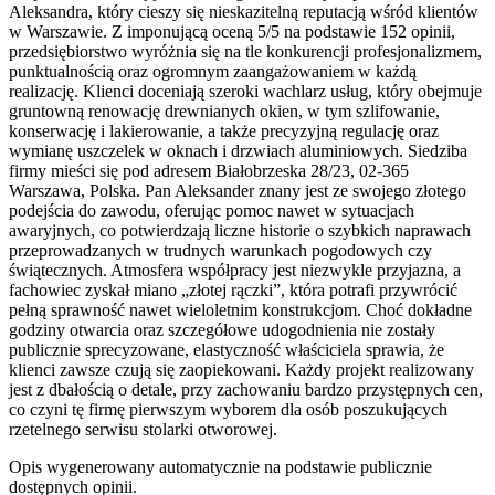
Aleksandra, który cieszy się nieskazitelną reputacją wśród klientów
w Warszawie. Z imponującą oceną 5/5 na podstawie 152 opinii,
przedsiębiorstwo wyróżnia się na tle konkurencji profesjonalizmem,
punktualnością oraz ogromnym zaangażowaniem w każdą
realizację. Klienci doceniają szeroki wachlarz usług, który obejmuje
gruntowną renowację drewnianych okien, w tym szlifowanie,
konserwację i lakierowanie, a także precyzyjną regulację oraz
wymianę uszczelek w oknach i drzwiach aluminiowych. Siedziba
firmy mieści się pod adresem Białobrzeska 28/23, 02-365
Warszawa, Polska. Pan Aleksander znany jest ze swojego złotego
podejścia do zawodu, oferując pomoc nawet w sytuacjach
awaryjnych, co potwierdzają liczne historie o szybkich naprawach
przeprowadzanych w trudnych warunkach pogodowych czy
świątecznych. Atmosfera współpracy jest niezwykle przyjazna, a
fachowiec zyskał miano „złotej rączki”, która potrafi przywrócić
pełną sprawność nawet wieloletnim konstrukcjom. Choć dokładne
godziny otwarcia oraz szczegółowe udogodnienia nie zostały
publicznie sprecyzowane, elastyczność właściciela sprawia, że
klienci zawsze czują się zaopiekowani. Każdy projekt realizowany
jest z dbałością o detale, przy zachowaniu bardzo przystępnych cen,
co czyni tę firmę pierwszym wyborem dla osób poszukujących
rzetelnego serwisu stolarki otworowej.
Opis wygenerowany automatycznie na podstawie publicznie
dostępnych opinii.