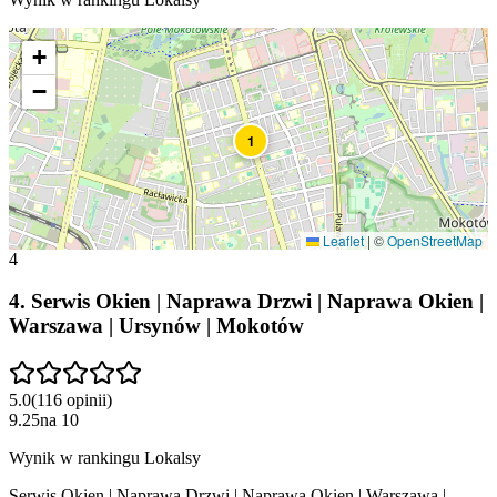
+
−
1
Leaflet
|
©
OpenStreetMap
4
4
.
Serwis Okien | Naprawa Drzwi | Naprawa Okien |
Warszawa | Ursynów | Mokotów
5.0
(
116
opinii
)
9.25
na
10
Wynik w rankingu Lokalsy
Serwis Okien | Naprawa Drzwi | Naprawa Okien | Warszawa |