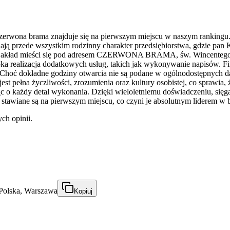
na brama znajduje się na pierwszym miejscu w naszym rankingu. Firma
iają przede wszystkim rodzinny charakter przedsiębiorstwa, gdzie pa
 Zakład mieści się pod adresem CZERWONA BRAMA, św. Wincentego 8
a realizacja dodatkowych usług, takich jak wykonywanie napisów. Fir
 Choć dokładne godziny otwarcia nie są podane w ogólnodostępnych dan
pełna życzliwości, zrozumienia oraz kultury osobistej, co sprawia, że
jąc o każdy detal wykonania. Dzięki wieloletniemu doświadczeniu, sięg
 stawiane są na pierwszym miejscu, co czyni je absolutnym liderem w 
ch opinii.
olska, Warszawa
Kopiuj