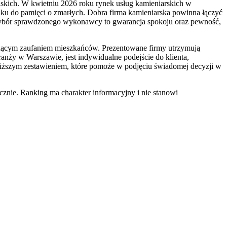
iskich. W kwietniu 2026 roku rynek usług kamieniarskich w
cunku do pamięci o zmarłych. Dobra firma kamieniarska powinna łączyć
a. Wybór sprawdzonego wykonawcy to gwarancja spokoju oraz pewność,
łabnącym zaufaniem mieszkańców. Prezentowane firmy utrzymują
ranży w Warszawie, jest indywidualne podejście do klienta,
oniższym zestawieniem, które pomoże w podjęciu świadomej decyzji w
znie. Ranking ma charakter informacyjny i nie stanowi