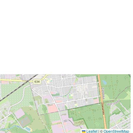
Leaflet
|
©
OpenStreetMap