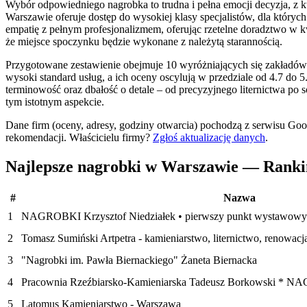
Wybór odpowiedniego nagrobka to trudna i pełna emocji decyzja, z k
Warszawie oferuje dostęp do wysokiej klasy specjalistów, dla któryc
empatię z pełnym profesjonalizmem, oferując rzetelne doradztwo w k
że miejsce spoczynku będzie wykonane z należytą starannością.
Przygotowane zestawienie obejmuje 10 wyróżniających się zakładów k
wysoki standard usług, a ich oceny oscylują w przedziale od 4.7 do 
terminowość oraz dbałość o detale – od precyzyjnego liternictwa p
tym istotnym aspekcie.
Dane firm (oceny, adresy, godziny otwarcia) pochodzą z serwisu Go
rekomendacji.
Właścicielu firmy?
Zgłoś aktualizację danych
.
Najlepsze nagrobki w Warszawie — Rank
#
Nazwa
1
NAGROBKI Krzysztof Niedziałek • pierwszy punkt wystawowy
2
Tomasz Sumiński Artpetra - kamieniarstwo, liternictwo, renowacj
3
"Nagrobki im. Pawła Biernackiego" Żaneta Biernacka
4
Pracownia Rzeźbiarsko-Kamieniarska Tadeusz Borkowski 
5
Latomus Kamieniarstwo - Warszawa