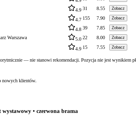
4.9
31
8.55
Zobacz
4.9
155
7.90
Zobacz
4.7
39
7.85
Zobacz
4.8
niarz Warszawa
22
8.00
Zobacz
5.0
15
7.55
Zobacz
4.9
rytmicznie — nie stanowi rekomendacji. Pozycja nie jest wynikiem pł
do nowych klientów.
t wystawowy • czerwona brama