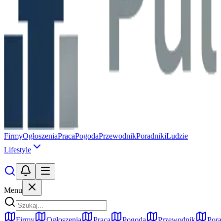
Firmy
Ogłoszenia
Praca
Pogoda
Przewodnik
Poradniki
Ludzie
Lifestyle
Menu
Firmy
Ogłoszenia
Praca
Pogoda
Przewodnik
Pora