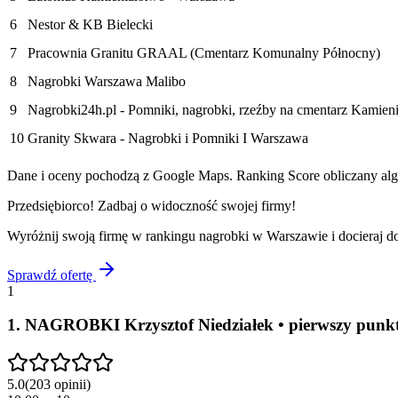
6
Nestor & KB Bielecki
7
Pracownia Granitu GRAAL (Cmentarz Komunalny Północny)
8
Nagrobki Warszawa Malibo
9
Nagrobki24h.pl - Pomniki, nagrobki, rzeźby na cmentarz Kamie
10
Granity Skwara - Nagrobki i Pomniki I Warszawa
Dane i oceny pochodzą z Google Maps. Ranking Score obliczany algo
Przedsiębiorco! Zadbaj o widoczność swojej firmy!
Wyróżnij swoją firmę w rankingu
nagrobki
w
Warszawie
i docieraj 
Sprawdź ofertę
1
1
.
NAGROBKI Krzysztof Niedziałek • pierwszy punk
5.0
(
203
opinii
)