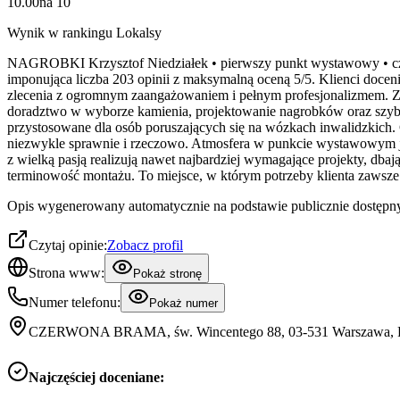
10.00
na
10
Wynik w rankingu Lokalsy
NAGROBKI Krzysztof Niedziałek • pierwszy punkt wystawowy • czerwo
imponująca liczba 203 opinii z maksymalną oceną 5/5. Klienci docen
zlecenia z ogromnym zaangażowaniem i pełnym profesjonalizmem.
doradztwo w wyborze kamienia, projektowanie nagrobków oraz szybk
przystosowane dla osób poruszających się na wózkach inwalidzkich.
niezwykle sprawnie i rzeczowo. Atmosfera w punkcie wystawowym jest 
z wielką pasją realizują nawet najbardziej wymagające projekty, dba
terminowość montażu. To miejsce, w którym potrzeby klienta zawsze
Opis wygenerowany automatycznie na podstawie publicznie dostępny
Czytaj opinie:
Zobacz profil
Strona www:
Pokaż stronę
Numer telefonu:
Pokaż numer
CZERWONA BRAMA, św. Wincentego 88, 03-531 Warszawa, P
Najczęściej doceniane: