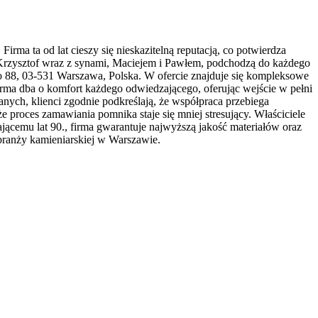
 ta od lat cieszy się nieskazitelną reputacją, co potwierdza
n Krzysztof wraz z synami, Maciejem i Pawłem, podchodzą do każdego
8, 03-531 Warszawa, Polska. W ofercie znajduje się kompleksowe
ma dba o komfort każdego odwiedzającego, oferując wejście w pełni
ych, klienci zgodnie podkreślają, że współpraca przebiega
 proces zamawiania pomnika staje się mniej stresujący. Właściciele
ającemu lat 90., firma gwarantuje najwyższą jakość materiałów oraz
branży kamieniarskiej w Warszawie.