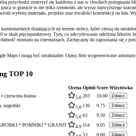
tórą przychodzi zmierzyć się każdemu z nas w chwilach pożegnania bl
h praca w granicie to nie tylko rzemiosło, ale wyraz najwyższego sza
westii wyboru materiału, projektu oraz trwałości konstrukcji na lat
amieniarskich działających na terenie stolicy, które cieszą się nies
5.0 w skali pięciopunktowej. Tym, co zdecydowanie odróżnia liderów b
o solidność montażu na cmentarzach. Zachęcamy do zapoznania się z p
ogle Maps i mogą być nieaktualne. Opisy firm wygenerowane automatyc
ing TOP 10
Ocena
Opinii
Score
Wizytówka
 • czerwona brama
203
10.00
Zobacz
5.0
a, nagrobki
136
9.75
Zobacz
5.0
63
9.50
Zobacz
5.0
* NAGROBKI * POMNIKI * GRANIT
114
9.05
Zobacz
4.9
53
8.80
Zobacz