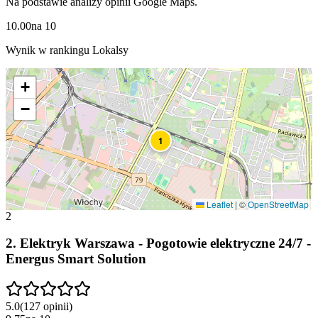
Na podstawie analizy opinii Google Maps.
10.00
na
10
Wynik w rankingu Lokalsy
+
−
1
Leaflet
|
©
OpenStreetMap
2
2
.
Elektryk Warszawa - Pogotowie elektryczne 24/7 -
Energus Smart Solution
5.0
(
127
opinii
)