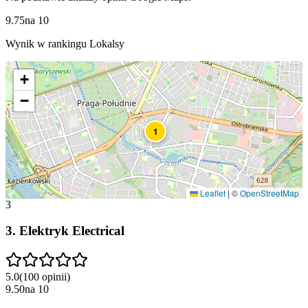
9.75
na
10
Wynik w rankingu Lokalsy
+
−
1
Leaflet
|
©
OpenStreetMap
3
3
.
Elektryk Electrical
5.0
(
100
opinii
)
9.50
na
10