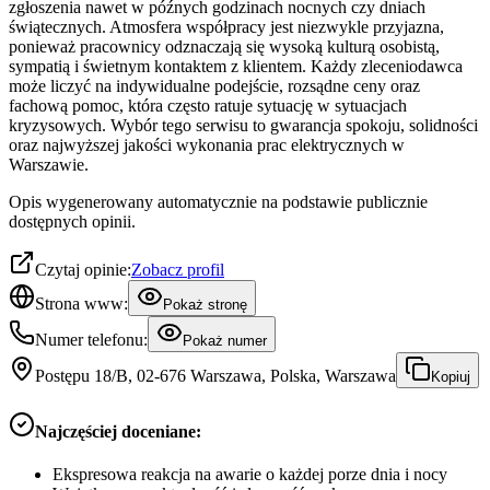
zgłoszenia nawet w późnych godzinach nocnych czy dniach
świątecznych. Atmosfera współpracy jest niezwykle przyjazna,
ponieważ pracownicy odznaczają się wysoką kulturą osobistą,
sympatią i świetnym kontaktem z klientem. Każdy zleceniodawca
może liczyć na indywidualne podejście, rozsądne ceny oraz
fachową pomoc, która często ratuje sytuację w sytuacjach
kryzysowych. Wybór tego serwisu to gwarancja spokoju, solidności
oraz najwyższej jakości wykonania prac elektrycznych w
Warszawie.
Opis wygenerowany automatycznie na podstawie publicznie
dostępnych opinii.
Czytaj opinie:
Zobacz profil
Strona www:
Pokaż stronę
Numer telefonu:
Pokaż numer
Postępu 18/B, 02-676 Warszawa, Polska, Warszawa
Kopiuj
Najczęściej doceniane:
Ekspresowa reakcja na awarie o każdej porze dnia i nocy