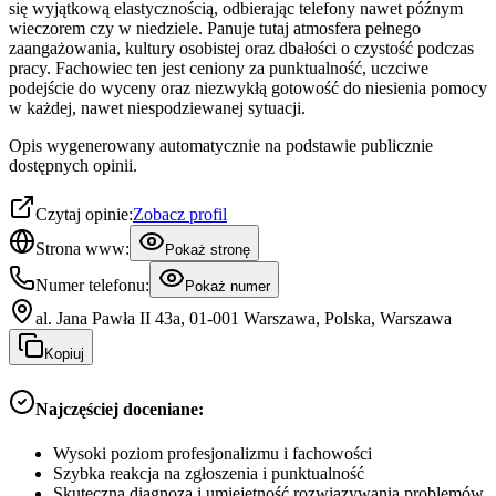
się wyjątkową elastycznością, odbierając telefony nawet późnym
wieczorem czy w niedziele. Panuje tutaj atmosfera pełnego
zaangażowania, kultury osobistej oraz dbałości o czystość podczas
pracy. Fachowiec ten jest ceniony za punktualność, uczciwe
podejście do wyceny oraz niezwykłą gotowość do niesienia pomocy
w każdej, nawet niespodziewanej sytuacji.
Opis wygenerowany automatycznie na podstawie publicznie
dostępnych opinii.
Czytaj opinie:
Zobacz profil
Strona www:
Pokaż stronę
Numer telefonu:
Pokaż numer
al. Jana Pawła II 43a, 01-001 Warszawa, Polska, Warszawa
Kopiuj
Najczęściej doceniane:
Wysoki poziom profesjonalizmu i fachowości
Szybka reakcja na zgłoszenia i punktualność
Skuteczna diagnoza i umiejętność rozwiązywania problemów