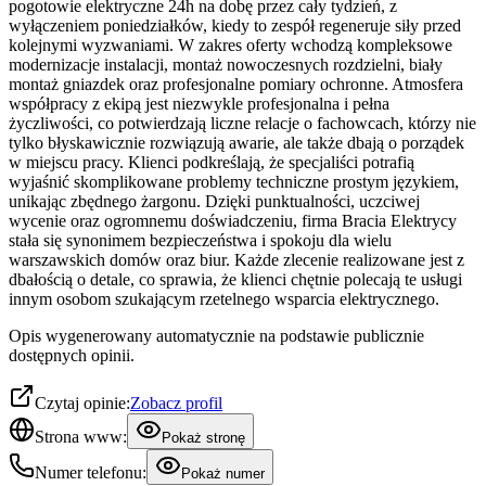
pogotowie elektryczne 24h na dobę przez cały tydzień, z
wyłączeniem poniedziałków, kiedy to zespół regeneruje siły przed
kolejnymi wyzwaniami. W zakres oferty wchodzą kompleksowe
modernizacje instalacji, montaż nowoczesnych rozdzielni, biały
montaż gniazdek oraz profesjonalne pomiary ochronne. Atmosfera
współpracy z ekipą jest niezwykle profesjonalna i pełna
życzliwości, co potwierdzają liczne relacje o fachowcach, którzy nie
tylko błyskawicznie rozwiązują awarie, ale także dbają o porządek
w miejscu pracy. Klienci podkreślają, że specjaliści potrafią
wyjaśnić skomplikowane problemy techniczne prostym językiem,
unikając zbędnego żargonu. Dzięki punktualności, uczciwej
wycenie oraz ogromnemu doświadczeniu, firma Bracia Elektrycy
stała się synonimem bezpieczeństwa i spokoju dla wielu
warszawskich domów oraz biur. Każde zlecenie realizowane jest z
dbałością o detale, co sprawia, że klienci chętnie polecają te usługi
innym osobom szukającym rzetelnego wsparcia elektrycznego.
Opis wygenerowany automatycznie na podstawie publicznie
dostępnych opinii.
Czytaj opinie:
Zobacz profil
Strona www:
Pokaż stronę
Numer telefonu:
Pokaż numer