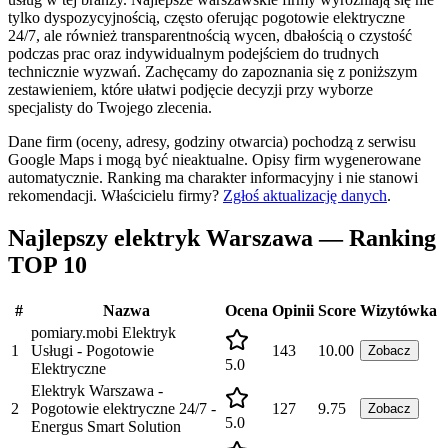
tylko dyspozycyjnością, często oferując pogotowie elektryczne
24/7, ale również transparentnością wycen, dbałością o czystość
podczas prac oraz indywidualnym podejściem do trudnych
technicznie wyzwań. Zachęcamy do zapoznania się z poniższym
zestawieniem, które ułatwi podjęcie decyzji przy wyborze
specjalisty do Twojego zlecenia.
Dane firm (oceny, adresy, godziny otwarcia) pochodzą z serwisu
Google Maps i mogą być nieaktualne. Opisy firm wygenerowane
automatycznie. Ranking ma charakter informacyjny i nie stanowi
rekomendacji.
Właścicielu firmy?
Zgłoś aktualizację danych
.
Najlepszy elektryk Warszawa — Ranking
TOP 10
#
Nazwa
Ocena
Opinii
Score
Wizytówka
pomiary.mobi Elektryk
1
Usługi - Pogotowie
143
10.00
Zobacz
5.0
Elektryczne
Elektryk Warszawa -
2
Pogotowie elektryczne 24/7 -
127
9.75
Zobacz
5.0
Energus Smart Solution