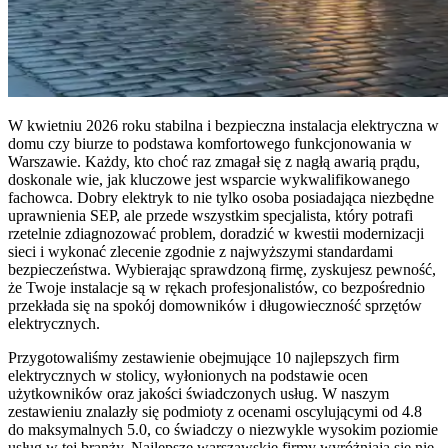
W kwietniu 2026 roku stabilna i bezpieczna instalacja elektryczna w
domu czy biurze to podstawa komfortowego funkcjonowania w
Warszawie. Każdy, kto choć raz zmagał się z nagłą awarią prądu,
doskonale wie, jak kluczowe jest wsparcie wykwalifikowanego
fachowca. Dobry elektryk to nie tylko osoba posiadająca niezbędne
uprawnienia SEP, ale przede wszystkim specjalista, który potrafi
rzetelnie zdiagnozować problem, doradzić w kwestii modernizacji
sieci i wykonać zlecenie zgodnie z najwyższymi standardami
bezpieczeństwa. Wybierając sprawdzoną firmę, zyskujesz pewność,
że Twoje instalacje są w rękach profesjonalistów, co bezpośrednio
przekłada się na spokój domowników i długowieczność sprzętów
elektrycznych.
Przygotowaliśmy zestawienie obejmujące 10 najlepszych firm
elektrycznych w stolicy, wyłonionych na podstawie ocen
użytkowników oraz jakości świadczonych usług. W naszym
zestawieniu znalazły się podmioty z ocenami oscylującymi od 4.8
do maksymalnych 5.0, co świadczy o niezwykle wysokim poziomie
usług w tej branży. Najlepsze warszawskie firmy wyróżniają się nie