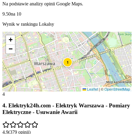
Na podstawie analizy opinii Google Maps.
9.50
na
10
Wynik w rankingu Lokalsy
+
−
1
Leaflet
|
©
OpenStreetMap
4
4
.
Elektryk24h.com - Elektryk Warszawa - Pomiary
Elektryczne - Usuwanie Awarii
4.9
(
379
opinii
)