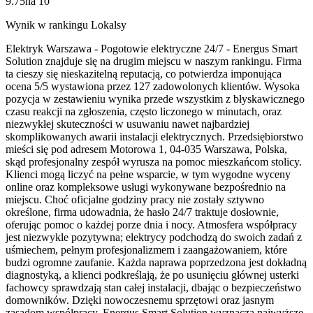
9.75
na
10
Wynik w rankingu Lokalsy
Elektryk Warszawa - Pogotowie elektryczne 24/7 - Energus Smart
Solution znajduje się na drugim miejscu w naszym rankingu. Firma
ta cieszy się nieskazitelną reputacją, co potwierdza imponująca
ocena 5/5 wystawiona przez 127 zadowolonych klientów. Wysoka
pozycja w zestawieniu wynika przede wszystkim z błyskawicznego
czasu reakcji na zgłoszenia, często liczonego w minutach, oraz
niezwykłej skuteczności w usuwaniu nawet najbardziej
skomplikowanych awarii instalacji elektrycznych. Przedsiębiorstwo
mieści się pod adresem Motorowa 1, 04-035 Warszawa, Polska,
skąd profesjonalny zespół wyrusza na pomoc mieszkańcom stolicy.
Klienci mogą liczyć na pełne wsparcie, w tym wygodne wyceny
online oraz kompleksowe usługi wykonywane bezpośrednio na
miejscu. Choć oficjalne godziny pracy nie zostały sztywno
określone, firma udowadnia, że hasło 24/7 traktuje dosłownie,
oferując pomoc o każdej porze dnia i nocy. Atmosfera współpracy
jest niezwykle pozytywna; elektrycy podchodzą do swoich zadań z
uśmiechem, pełnym profesjonalizmem i zaangażowaniem, które
budzi ogromne zaufanie. Każda naprawa poprzedzona jest dokładną
diagnostyką, a klienci podkreślają, że po usunięciu głównej usterki
fachowcy sprawdzają stan całej instalacji, dbając o bezpieczeństwo
domowników. Dzięki nowoczesnemu sprzętowi oraz jasnym
zasadom współpracy, Energus Smart Solution wyznacza najwyższe