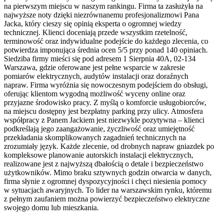
na pierwszym miejscu w naszym rankingu. Firma ta zasłużyła na
najwyższe noty dzięki niezrównanemu profesjonalizmowi Pana
Jacka, który cieszy się opinią eksperta o ogromnej wiedzy
technicznej. Klienci doceniają przede wszystkim rzetelność,
terminowość oraz indywidualne podejście do każdego zlecenia, co
potwierdza imponująca średnia ocen 5/5 przy ponad 140 opiniach.
Siedziba firmy mieści się pod adresem 1 Sierpnia 40A, 02-134
Warszawa, gdzie oferowane jest pełne wsparcie w zakresie
pomiarów elektrycznych, audytów instalacji oraz doraźnych
napraw. Firma wyróżnia się nowoczesnym podejściem do obsługi,
oferując klientom wygodną możliwość wyceny online oraz
przyjazne środowisko pracy. Z myślą o komforcie usługobiorców,
na miejscu dostępny jest bezpłatny parking przy ulicy. Atmosfera
współpracy z Panem Jackiem jest niezwykle pozytywna – klienci
podkreślają jego zaangażowanie, życzliwość oraz umiejętność
przekładania skomplikowanych zagadnień technicznych na
zrozumiały język. Każde zlecenie, od drobnych napraw gniazdek po
kompleksowe planowanie autorskich instalacji elektrycznych,
realizowane jest z najwyższą dbałością o detale i bezpieczeństwo
użytkowników. Mimo braku sztywnych godzin otwarcia w danych,
firma słynie z ogromnej dyspozycyjności i chęci niesienia pomocy
w sytuacjach awaryjnych. To lider na warszawskim rynku, któremu
z pełnym zaufaniem można powierzyć bezpieczeństwo elektryczne
swojego domu lub mieszkania.