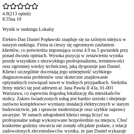
4.9
(
213
opinii
)
8.55
na
10
Wynik w rankingu Lokalsy
Elektro-Dan Daniel Popławski znajduje się na szóstym miejscu w
naszym rankingu. Firma ta cieszy się ogromnym zaufaniem
klientów, co potwierdza imponująca ocena 4.9 na 5 gwiazdek przy
ponad dwustu opiniach. Wysoka pozycja w zestawieniu wynika
przede wszystkim z niezwykłego profesjonalizmu, terminowości
oraz ogromnej wiedzy technicznej, jaką dysponuje pan Daniel.
Klienci szczególnie doceniają jego umiejętność szybkiego
diagnozowania problemów oraz skuteczne znajdowanie
optymalnych rozwiązań nawet w trudnych przypadkach. Siedziba
firmy mieści się pod adresem al. Jana Pawła II 43a, 01-001
Warszawa, co zapewnia dogodną lokalizację dla mieszkańców
stolicy. Zakres świadczonych usług jest bardzo szeroki i obejmuje
zarówno kompleksowe wymiany instalacji elektrycznych w starym
budownictwie, jak i sprawne modernizacje oraz szybkie naprawy
awaryjne. W ramach udogodnień klienci mogą liczyć na
profesjonalne usługi wykonywane bezpośrednio na miejscu. Choć
konkretne godziny otwarcia nie zostały oficjalnie podane, z relacji
zadowolonych zleceniodawców wynika, że pan Daniel wykazuje