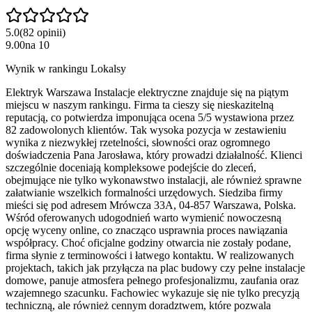
5.0
(
82
opinii
)
9.00
na
10
Wynik w rankingu Lokalsy
Elektryk Warszawa Instalacje elektryczne znajduje się na piątym
miejscu w naszym rankingu. Firma ta cieszy się nieskazitelną
reputacją, co potwierdza imponująca ocena 5/5 wystawiona przez
82 zadowolonych klientów. Tak wysoka pozycja w zestawieniu
wynika z niezwykłej rzetelności, słowności oraz ogromnego
doświadczenia Pana Jarosława, który prowadzi działalność. Klienci
szczególnie doceniają kompleksowe podejście do zleceń,
obejmujące nie tylko wykonawstwo instalacji, ale również sprawne
załatwianie wszelkich formalności urzędowych. Siedziba firmy
mieści się pod adresem Mrówcza 33A, 04-857 Warszawa, Polska.
Wśród oferowanych udogodnień warto wymienić nowoczesną
opcję wyceny online, co znacząco usprawnia proces nawiązania
współpracy. Choć oficjalne godziny otwarcia nie zostały podane,
firma słynie z terminowości i łatwego kontaktu. W realizowanych
projektach, takich jak przyłącza na plac budowy czy pełne instalacje
domowe, panuje atmosfera pełnego profesjonalizmu, zaufania oraz
wzajemnego szacunku. Fachowiec wykazuje się nie tylko precyzją
techniczną, ale również cennym doradztwem, które pozwala