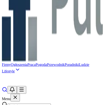
Firmy
Ogłoszenia
Praca
Pogoda
Przewodnik
Poradniki
Ludzie
Lifestyle
Menu