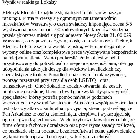
Wynik w rankingu Lokalsy
Elektryk Electrical znajduje się na trzecim miejscu w naszym
rankingu. Firma ta cieszy się ogromnym zaufaniem wśród
mieszkańców Warszawy, o czym świadczy imponująca ocena 5/5
wystawiona przez ponad 100 zadowolonych klientów. Siedziba
przedsiębiorstwa mieści się pod adresem Nowy Świat 21, 00-029
Warszawa, co zapewnia dogodny dostęp dla wielu osób. Elektryk
Electrical oferuje szeroki wachlarz usług, w tym profesjonalne
wyceny online oraz kompleksowe prace wykonywane bezpośrednio
na miejscu u klienta. Warto podkreślić, że lokal jest w pełni
przystosowany do potrzeb osób z niepełnosprawnościami, oferując
udogodnienia takie jak dostęp dla wózków inwalidzkich czy
specjalistyczne toalety. Ponadto firma stawia na inkluzywność,
tworząc przestrzeń przyjazną dla osób LGBTQ+ oraz
transpłciowych. Choć dokładne godziny otwarcia nie zostały
publicznie określone, klienci chwalą niezwykłą dyspozycyjność
specjalistów, którzy potrafią pomóc nawet w godzinach
wieczornych czy w dni świąteczne. Atmosfera współpracy oceniana
jest jako wyjątkowo kulturalna i przyjazna; klienci podkreślają, że
Pan Arkadiusz to osoba uśmiechnięta, cierpliwa i wykazująca się
ogromną wiedzą techniczną. Wielu użytkowników docenia fakt, że
firma oferuje fachowe doradztwo oraz przejrzyste zasady rozliczeń,
co przekłada się na poczucie bezpieczeństwa i pełne zadowolenie z
wykonanych napraw. To miejsce, w którym rzetelność i