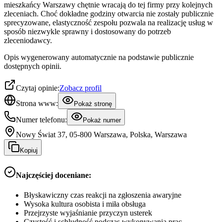
mieszkańcy Warszawy chętnie wracają do tej firmy przy kolejnych
zleceniach. Choć dokładne godziny otwarcia nie zostały publicznie
sprecyzowane, elastyczność zespołu pozwala na realizację usług w
sposób niezwykle sprawny i dostosowany do potrzeb
zleceniodawcy.
Opis wygenerowany automatycznie na podstawie publicznie
dostępnych opinii.
Czytaj opinie:
Zobacz profil
Strona www:
Pokaż stronę
Numer telefonu:
Pokaż numer
Nowy Świat 37, 05-800 Warszawa, Polska, Warszawa
Kopiuj
Najczęściej doceniane:
Błyskawiczny czas reakcji na zgłoszenia awaryjne
Wysoka kultura osobista i miła obsługa
Przejrzyste wyjaśnianie przyczyn usterek
Czystość i schludność podczas wykonywania prac