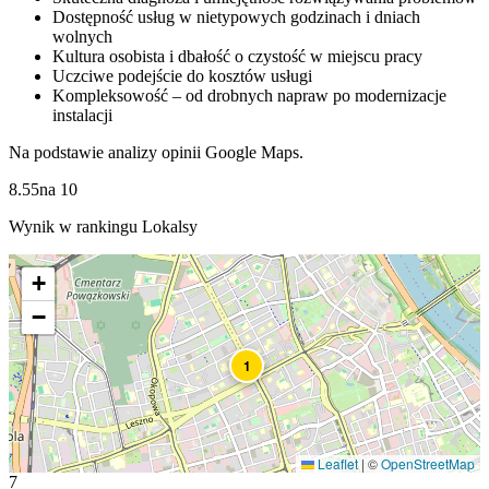
Dostępność usług w nietypowych godzinach i dniach
wolnych
Kultura osobista i dbałość o czystość w miejscu pracy
Uczciwe podejście do kosztów usługi
Kompleksowość – od drobnych napraw po modernizacje
instalacji
Na podstawie analizy opinii Google Maps.
8.55
na
10
Wynik w rankingu Lokalsy
+
−
1
Leaflet
|
©
OpenStreetMap
7