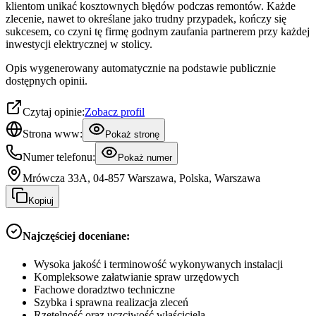
klientom unikać kosztownych błędów podczas remontów. Każde
zlecenie, nawet to określane jako trudny przypadek, kończy się
sukcesem, co czyni tę firmę godnym zaufania partnerem przy każdej
inwestycji elektrycznej w stolicy.
Opis wygenerowany automatycznie na podstawie publicznie
dostępnych opinii.
Czytaj opinie:
Zobacz profil
Strona www:
Pokaż stronę
Numer telefonu:
Pokaż numer
Mrówcza 33A, 04-857 Warszawa, Polska, Warszawa
Kopiuj
Najczęściej doceniane:
Wysoka jakość i terminowość wykonywanych instalacji
Kompleksowe załatwianie spraw urzędowych
Fachowe doradztwo techniczne
Szybka i sprawna realizacja zleceń
Rzetelność oraz uczciwość właściciela