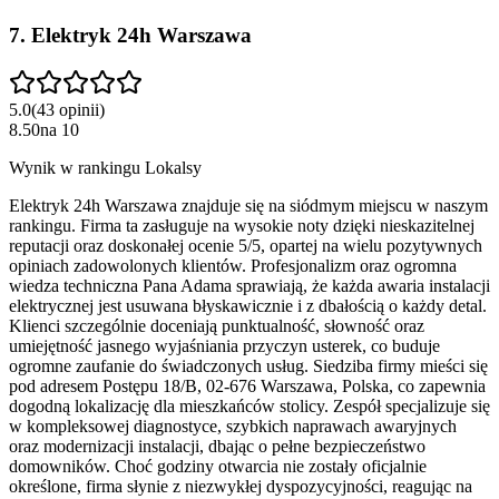
7
.
Elektryk 24h Warszawa
5.0
(
43
opinii
)
8.50
na
10
Wynik w rankingu Lokalsy
Elektryk 24h Warszawa znajduje się na siódmym miejscu w naszym
rankingu. Firma ta zasługuje na wysokie noty dzięki nieskazitelnej
reputacji oraz doskonałej ocenie 5/5, opartej na wielu pozytywnych
opiniach zadowolonych klientów. Profesjonalizm oraz ogromna
wiedza techniczna Pana Adama sprawiają, że każda awaria instalacji
elektrycznej jest usuwana błyskawicznie i z dbałością o każdy detal.
Klienci szczególnie doceniają punktualność, słowność oraz
umiejętność jasnego wyjaśniania przyczyn usterek, co buduje
ogromne zaufanie do świadczonych usług. Siedziba firmy mieści się
pod adresem Postępu 18/B, 02-676 Warszawa, Polska, co zapewnia
dogodną lokalizację dla mieszkańców stolicy. Zespół specjalizuje się
w kompleksowej diagnostyce, szybkich naprawach awaryjnych
oraz modernizacji instalacji, dbając o pełne bezpieczeństwo
domowników. Choć godziny otwarcia nie zostały oficjalnie
określone, firma słynie z niezwykłej dyspozycyjności, reagując na