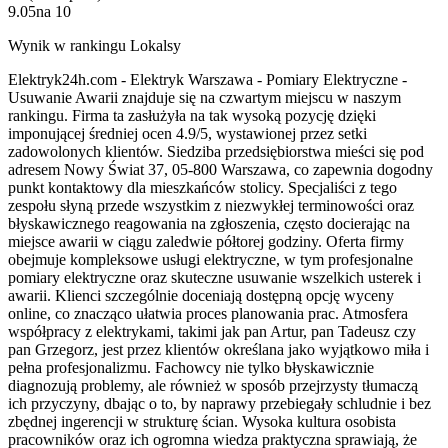
9.05
na
10
Wynik w rankingu Lokalsy
Elektryk24h.com - Elektryk Warszawa - Pomiary Elektryczne -
Usuwanie Awarii znajduje się na czwartym miejscu w naszym
rankingu. Firma ta zasłużyła na tak wysoką pozycję dzięki
imponującej średniej ocen 4.9/5, wystawionej przez setki
zadowolonych klientów. Siedziba przedsiębiorstwa mieści się pod
adresem Nowy Świat 37, 05-800 Warszawa, co zapewnia dogodny
punkt kontaktowy dla mieszkańców stolicy. Specjaliści z tego
zespołu słyną przede wszystkim z niezwykłej terminowości oraz
błyskawicznego reagowania na zgłoszenia, często docierając na
miejsce awarii w ciągu zaledwie półtorej godziny. Oferta firmy
obejmuje kompleksowe usługi elektryczne, w tym profesjonalne
pomiary elektryczne oraz skuteczne usuwanie wszelkich usterek i
awarii. Klienci szczególnie doceniają dostępną opcję wyceny
online, co znacząco ułatwia proces planowania prac. Atmosfera
współpracy z elektrykami, takimi jak pan Artur, pan Tadeusz czy
pan Grzegorz, jest przez klientów określana jako wyjątkowo miła i
pełna profesjonalizmu. Fachowcy nie tylko błyskawicznie
diagnozują problemy, ale również w sposób przejrzysty tłumaczą
ich przyczyny, dbając o to, by naprawy przebiegały schludnie i bez
zbędnej ingerencji w strukturę ścian. Wysoka kultura osobista
pracowników oraz ich ogromna wiedza praktyczna sprawiają, że