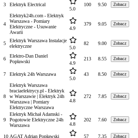
3
Elektryk Electrical
100
9.50
Zobacz
5.0
Elektryk24h.com - Elektryk
Warszawa - Pomiary
4
379
9.05
Zobacz
Elektryczne - Usuwanie
4.9
Awarii
Elektryk Warszawa Instalacje
5
82
9.00
Zobacz
elektryczne
5.0
Elektro-Dan Daniel
6
213
8.55
Zobacz
Popławski
4.9
7
Elektryk 24h Warszawa
43
8.50
Zobacz
5.0
Elektryk Warszawa
braciaelektrycy.pl - Elektryk
8
w Warszawie | Elektryk 24h
272
7.85
Zobacz
4.8
Warszawa | Pomiary
Elektryczne Warszawa
Elektryk Michał Adamski -
9
Pogotowie Elektryczne 24h
202
7.60
Zobacz
4.8
Warszawa
10
AGAT Adrian Popławski
57
7.35
Zobacz