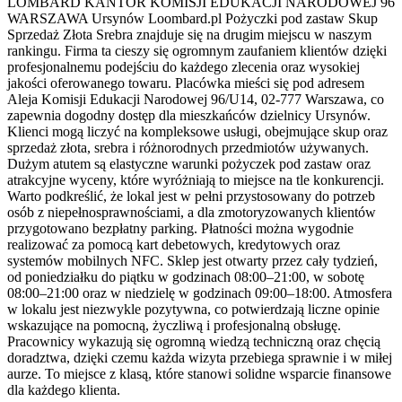
LOMBARD KANTOR KOMISJI EDUKACJI NARODOWEJ 96
WARSZAWA Ursynów Loombard.pl Pożyczki pod zastaw Skup
Sprzedaż Złota Srebra znajduje się na drugim miejscu w naszym
rankingu. Firma ta cieszy się ogromnym zaufaniem klientów dzięki
profesjonalnemu podejściu do każdego zlecenia oraz wysokiej
jakości oferowanego towaru. Placówka mieści się pod adresem
Aleja Komisji Edukacji Narodowej 96/U14, 02-777 Warszawa, co
zapewnia dogodny dostęp dla mieszkańców dzielnicy Ursynów.
Klienci mogą liczyć na kompleksowe usługi, obejmujące skup oraz
sprzedaż złota, srebra i różnorodnych przedmiotów używanych.
Dużym atutem są elastyczne warunki pożyczek pod zastaw oraz
atrakcyjne wyceny, które wyróżniają to miejsce na tle konkurencji.
Warto podkreślić, że lokal jest w pełni przystosowany do potrzeb
osób z niepełnosprawnościami, a dla zmotoryzowanych klientów
przygotowano bezpłatny parking. Płatności można wygodnie
realizować za pomocą kart debetowych, kredytowych oraz
systemów mobilnych NFC. Sklep jest otwarty przez cały tydzień,
od poniedziałku do piątku w godzinach 08:00–21:00, w sobotę
08:00–21:00 oraz w niedzielę w godzinach 09:00–18:00. Atmosfera
w lokalu jest niezwykle pozytywna, co potwierdzają liczne opinie
wskazujące na pomocną, życzliwą i profesjonalną obsługę.
Pracownicy wykazują się ogromną wiedzą techniczną oraz chęcią
doradztwa, dzięki czemu każda wizyta przebiega sprawnie i w miłej
aurze. To miejsce z klasą, które stanowi solidne wsparcie finansowe
dla każdego klienta.