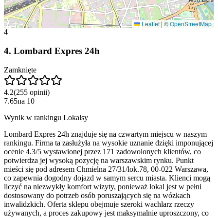
Leaflet
|
©
OpenStreetMap
4
4
.
Lombard Expres 24h
Zamknięte
4.2
(
255
opinii
)
7.65
na
10
Wynik w rankingu Lokalsy
Lombard Expres 24h znajduje się na czwartym miejscu w naszym
rankingu. Firma ta zasłużyła na wysokie uznanie dzięki imponującej
ocenie 4.3/5 wystawionej przez 171 zadowolonych klientów, co
potwierdza jej wysoką pozycję na warszawskim rynku. Punkt
mieści się pod adresem Chmielna 27/31/lok.78, 00-022 Warszawa,
co zapewnia dogodny dojazd w samym sercu miasta. Klienci mogą
liczyć na niezwykły komfort wizyty, ponieważ lokal jest w pełni
dostosowany do potrzeb osób poruszających się na wózkach
inwalidzkich. Oferta sklepu obejmuje szeroki wachlarz rzeczy
używanych, a proces zakupowy jest maksymalnie uproszczony, co