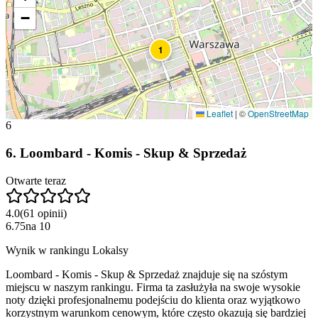
−
1
Leaflet
|
©
OpenStreetMap
6
6
.
Loombard - Komis - Skup & Sprzedaż
Otwarte teraz
4.0
(
61
opinii
)
6.75
na
10
Wynik w rankingu Lokalsy
Loombard - Komis - Skup & Sprzedaż znajduje się na szóstym
miejscu w naszym rankingu. Firma ta zasłużyła na swoje wysokie
noty dzięki profesjonalnemu podejściu do klienta oraz wyjątkowo
korzystnym warunkom cenowym, które często okazują się bardziej