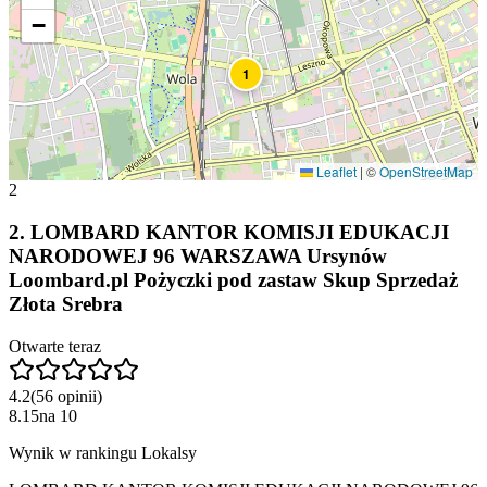
−
1
Leaflet
|
©
OpenStreetMap
2
2
.
LOMBARD KANTOR KOMISJI EDUKACJI
NARODOWEJ 96 WARSZAWA Ursynów
Loombard.pl Pożyczki pod zastaw Skup Sprzedaż
Złota Srebra
Otwarte teraz
4.2
(
56
opinii
)
8.15
na
10
Wynik w rankingu Lokalsy