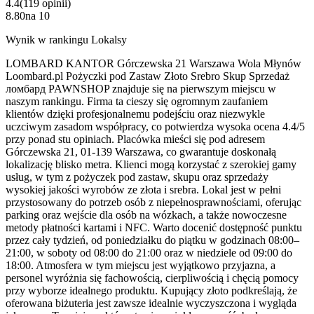
4.4
(
119
opinii
)
8.80
na
10
Wynik w rankingu Lokalsy
LOMBARD KANTOR Górczewska 21 Warszawa Wola Młynów
Loombard.pl Pożyczki pod Zastaw Złoto Srebro Skup Sprzedaż
ломбард PAWNSHOP znajduje się na pierwszym miejscu w
naszym rankingu. Firma ta cieszy się ogromnym zaufaniem
klientów dzięki profesjonalnemu podejściu oraz niezwykle
uczciwym zasadom współpracy, co potwierdza wysoka ocena 4.4/5
przy ponad stu opiniach. Placówka mieści się pod adresem
Górczewska 21, 01-139 Warszawa, co gwarantuje doskonałą
lokalizację blisko metra. Klienci mogą korzystać z szerokiej gamy
usług, w tym z pożyczek pod zastaw, skupu oraz sprzedaży
wysokiej jakości wyrobów ze złota i srebra. Lokal jest w pełni
przystosowany do potrzeb osób z niepełnosprawnościami, oferując
parking oraz wejście dla osób na wózkach, a także nowoczesne
metody płatności kartami i NFC. Warto docenić dostępność punktu
przez cały tydzień, od poniedziałku do piątku w godzinach 08:00–
21:00, w soboty od 08:00 do 21:00 oraz w niedziele od 09:00 do
18:00. Atmosfera w tym miejscu jest wyjątkowo przyjazna, a
personel wyróżnia się fachowością, cierpliwością i chęcią pomocy
przy wyborze idealnego produktu. Kupujący złoto podkreślają, że
oferowana biżuteria jest zawsze idealnie wyczyszczona i wygląda