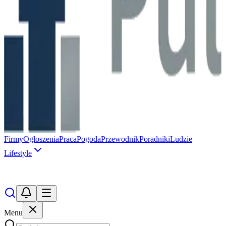
Firmy
Ogłoszenia
Praca
Pogoda
Przewodnik
Poradniki
Ludzie
Lifestyle
Menu