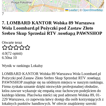
Leaflet
|
©
OpenStreetMap
7
7
.
LOMBARD KANTOR Wolska 89 Warszawa
Wola Loombard.pl Pożyczki pod Zastaw Złoto
Srebro Skup Sprzedaż RTV ломбард PAWNSHOP
Otwarte teraz
4.0
(
72
opinii
)
6.50
na
10
Wynik w rankingu Lokalsy
LOMBARD KANTOR Wolska 89 Warszawa Wola Loombard.pl
Pożyczki pod Zastaw Złoto Srebro Skup Sprzedaż RTV ломбард
PAWNSHOP znajduje się na siódmym miejscu w naszym rankingu.
Firma zyskała uznanie dzięki niezwykle profesjonalnej obsłudze,
która zawsze wykazuje się empatią oraz fachowym podejściem do
każdego klienta. Placówka mieści się pod adresem Wolska 89, 01-
229 Warszawa, co zapewnia łatwy dostęp dla osób korzystających z
lokalnych punktów handlowych. W ofercie znajdziemy szeroki