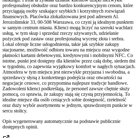
profesjonalnej obsłudze oraz bardzo konkurencyjnym cenom, które
przyciągają osoby szukające szybkich i korzystnych rozwiązań
finansowych. Placówka zlokalizowana jest pod adresem Al.
Jerozolimskie 33, 00-508 Warszawa, co czyni ją idealnym punktem
w samym centrum miasta. Klienci mogą liczyć na szeroki wachlarz
usług, w tym skup i sprzedaż rzeczy używanych, udzielanie
pożyczek pod zastaw oraz profesjonalną wycenę złota i srebra.
Lokal oferuje liczne udogodnienia, takie jak szybkie zakupy
stacjonarne, możliwość odbioru towaru na miejscu oraz wygodne
płatności kartami debetowymi, kredytowymi i mobilnymi NFC. Co
istotne, punkt jest dostępny dla klientów przez całą dobę, siedem dni
w tygodniu, co zapewnia wyjątkowy komfort w nagłych sytuacjach.
Atmosfera w tym miejscu jest niezwykle przyjazna i swobodna, a
sprzedawcy słyną z konkretnego podejścia oraz otwartości na
negocjacje cenowe, co przypomina najlepsze tradycje handlowe.
Zadowoleni klienci podkreślają, że personel zawsze chętnie służy
pomocą, co sprawia, że zakupy stają się czystą przyjemnością. To
idealne miejsce dla osób ceniących sobie dostępność, rzetelność
oraz duży wybór asortymentu w jednym, sprawdzonym punkcie w
sercu stolicy.
Opis wygenerowany automatycznie na podstawie publicznie
dostępnych opinii.