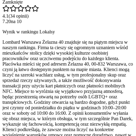
Zamknięte
4.1
(
34
opinii
)
7.20
na
10
Wynik w rankingu Lokalsy
Lombard Warszawa Żelazna 40 znajduje się na piątym miejscu w
naszym rankingu. Firma ta cieszy się ogromnym uznaniem wśród
mieszkańców stolicy dzięki wysokiej kulturze osobistej
pracowników oraz uczciwemu podejściu do każdego klienta.
Placówka mieści się pod adresem Żelazna 40, 00-832 Warszawa, co
czyni ją łatwo dostępnym punktem na mapie miasta. Klienci mogą
liczyć na szeroki wachlarz usług, w tym profesjonalny skup oraz
sprzedaż rzeczy używanych, a także możliwość dokonywania
transakcji przy użyciu kart płatniczych oraz płatności mobilnych
NFC. Miejsce to wyróżnia się wyjątkowo przyjazną atmosferą,
będąc przestrzenią otwartą na potrzeby osób LGBTQ+ oraz
transpłciowych. Godziny otwarcia są bardzo dogodne, gdyż punkt
jest czynny od poniedziałku do piątku w godzinach 10:00–20:00
oraz w soboty od 10:00 do 16:00. Z opinii konsumentów wyłania
się obraz miejsca, w którym obsługa, w tym szczególnie Pan Darek,
wykazuje się fachowością, kompetencją oraz niezwykłą empatią.
Klienci podkreślają, że zawsze można liczyć na konkretne
wyjaśnienie warunków umowy oraz pomocne doradztwo, nawet w