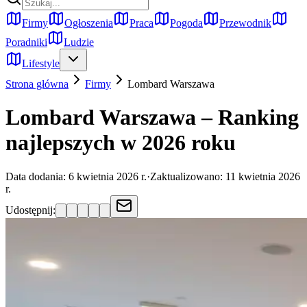
Firmy
Ogłoszenia
Praca
Pogoda
Przewodnik
Poradniki
Ludzie
Lifestyle
Strona główna
Firmy
Lombard
Warszawa
Lombard Warszawa – Ranking
najlepszych w 2026 roku
Data dodania:
6 kwietnia 2026 r.
·
Zaktualizowano:
11 kwietnia 2026
r.
Udostępnij: