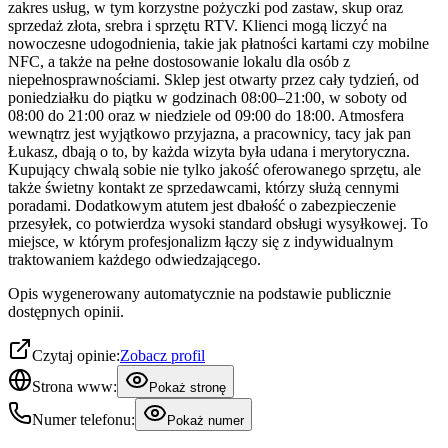
zakres usług, w tym korzystne pożyczki pod zastaw, skup oraz
sprzedaż złota, srebra i sprzętu RTV. Klienci mogą liczyć na
nowoczesne udogodnienia, takie jak płatności kartami czy mobilne
NFC, a także na pełne dostosowanie lokalu dla osób z
niepełnosprawnościami. Sklep jest otwarty przez cały tydzień, od
poniedziałku do piątku w godzinach 08:00–21:00, w soboty od
08:00 do 21:00 oraz w niedziele od 09:00 do 18:00. Atmosfera
wewnątrz jest wyjątkowo przyjazna, a pracownicy, tacy jak pan
Łukasz, dbają o to, by każda wizyta była udana i merytoryczna.
Kupujący chwalą sobie nie tylko jakość oferowanego sprzętu, ale
także świetny kontakt ze sprzedawcami, którzy służą cennymi
poradami. Dodatkowym atutem jest dbałość o zabezpieczenie
przesyłek, co potwierdza wysoki standard obsługi wysyłkowej. To
miejsce, w którym profesjonalizm łączy się z indywidualnym
traktowaniem każdego odwiedzającego.
Opis wygenerowany automatycznie na podstawie publicznie
dostępnych opinii.
Czytaj opinie:
Zobacz profil
Strona www:
Pokaż stronę
Numer telefonu:
Pokaż numer