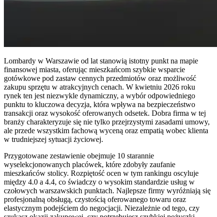
Lombardy w Warszawie od lat stanowią istotny punkt na mapie
finansowej miasta, oferując mieszkańcom szybkie wsparcie
gotówkowe pod zastaw cennych przedmiotów oraz możliwość
zakupu sprzętu w atrakcyjnych cenach. W kwietniu 2026 roku
rynek ten jest niezwykle dynamiczny, a wybór odpowiedniego
punktu to kluczowa decyzja, która wpływa na bezpieczeństwo
transakcji oraz wysokość oferowanych odsetek. Dobra firma w tej
branży charakteryzuje się nie tylko przejrzystymi zasadami umowy,
ale przede wszystkim fachową wyceną oraz empatią wobec klienta
w trudniejszej sytuacji życiowej.
Przygotowane zestawienie obejmuje 10 starannie
wyselekcjonowanych placówek, które zdobyły zaufanie
mieszkańców stolicy. Rozpiętość ocen w tym rankingu oscyluje
między 4.0 a 4.4, co świadczy o wysokim standardzie usług w
czołowych warszawskich punktach. Najlepsze firmy wyróżniają się
profesjonalną obsługą, czystością oferowanego towaru oraz
elastycznym podejściem do negocjacji. Niezależnie od tego, czy
szukasz okazji zakupowej, czy potrzebujesz szybkiej pożyczki,