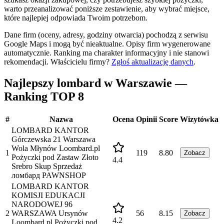
warto przeanalizować poniższe zestawienie, aby wybrać miejsce,
które najlepiej odpowiada Twoim potrzebom.
Dane firm (oceny, adresy, godziny otwarcia) pochodzą z serwisu
Google Maps i mogą być nieaktualne. Opisy firm wygenerowane
automatycznie. Ranking ma charakter informacyjny i nie stanowi
rekomendacji.
Właścicielu firmy?
Zgłoś aktualizację danych
.
Najlepszy lombard w Warszawie —
Ranking TOP 8
#
Nazwa
Ocena
Opinii
Score
Wizytówka
LOMBARD KANTOR
Górczewska 21 Warszawa
Wola Młynów Loombard.pl
1
119
8.80
Zobacz
Pożyczki pod Zastaw Złoto
4.4
Srebro Skup Sprzedaż
ломбард PAWNSHOP
LOMBARD KANTOR
KOMISJI EDUKACJI
NARODOWEJ 96
2
WARSZAWA Ursynów
56
8.15
Zobacz
4.2
Loombard.pl Pożyczki pod