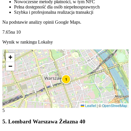
Nowoczesne metody płatności, w tym NFC
Pełna dostępność dla osób niepełnosprawnych
Szybka i profesjonalna realizacja transakcji
Na podstawie analizy opinii Google Maps.
7.65
na
10
Wynik w rankingu Lokalsy
+
−
1
Leaflet
|
©
OpenStreetMap
5
5
.
Lombard Warszawa Żelazna 40