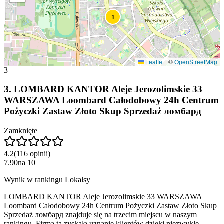
1
Leaflet
|
©
OpenStreetMap
3
3
.
LOMBARD KANTOR Aleje Jerozolimskie 33
WARSZAWA Loombard Całodobowy 24h Centrum
Pożyczki Zastaw Złoto Skup Sprzedaż ломбард
Zamknięte
4.2
(
116
opinii
)
7.90
na
10
Wynik w rankingu Lokalsy
LOMBARD KANTOR Aleje Jerozolimskie 33 WARSZAWA
Loombard Całodobowy 24h Centrum Pożyczki Zastaw Złoto Skup
Sprzedaż ломбард znajduje się na trzecim miejscu w naszym
rankingu. Firma ta zyskała uznanie klientów dzięki niezwykle