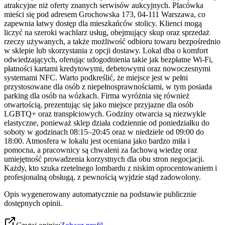
atrakcyjne niż oferty znanych serwisów aukcyjnych. Placówka
mieści się pod adresem Grochowska 173, 04-111 Warszawa, co
zapewnia łatwy dostęp dla mieszkańców stolicy. Klienci mogą
liczyć na szeroki wachlarz usług, obejmujący skup oraz sprzedaż
rzeczy używanych, a także możliwość odbioru towaru bezpośrednio
w sklepie lub skorzystania z opcji dostawy. Lokal dba o komfort
odwiedzających, oferując udogodnienia takie jak bezpłatne Wi-Fi,
płatności kartami kredytowymi, debetowymi oraz nowoczesnymi
systemami NFC. Warto podkreślić, że miejsce jest w pełni
przystosowane dla osób z niepełnosprawnościami, w tym posiada
parking dla osób na wózkach. Firma wyróżnia się również
otwartością, prezentując się jako miejsce przyjazne dla osób
LGBTQ+ oraz transpłciowych. Godziny otwarcia są niezwykle
elastyczne, ponieważ sklep działa codziennie od poniedziałku do
soboty w godzinach 08:15–20:45 oraz w niedziele od 09:00 do
18:00. Atmosfera w lokalu jest oceniana jako bardzo miła i
pomocna, a pracownicy są chwaleni za fachową wiedzę oraz
umiejętność prowadzenia korzystnych dla obu stron negocjacji.
Każdy, kto szuka rzetelnego lombardu z niskim oprocentowaniem i
profesjonalną obsługą, z pewnością wyjdzie stąd zadowolony.
Opis wygenerowany automatycznie na podstawie publicznie
dostępnych opinii.