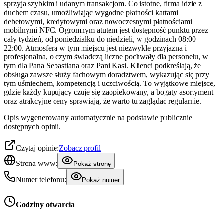
sprzyja szybkim i udanym transakcjom. Co istotne, firma idzie z
duchem czasu, umożliwiając wygodne płatności kartami
debetowymi, kredytowymi oraz nowoczesnymi płatnościami
mobilnymi NFC. Ogromnym atutem jest dostępność punktu przez
cały tydzień, od poniedziałku do niedzieli, w godzinach 08:00–
22:00. Atmosfera w tym miejscu jest niezwykle przyjazna i
profesjonalna, o czym świadczą liczne pochwały dla personelu, w
tym dla Pana Sebastiana oraz Pani Kasi. Klienci podkreślają, że
obsługa zawsze służy fachowym doradztwem, wykazując się przy
tym uśmiechem, kompetencją i uczciwością. To wyjątkowe miejsce,
gdzie każdy kupujący czuje się zaopiekowany, a bogaty asortyment
oraz atrakcyjne ceny sprawiają, że warto tu zaglądać regularnie.
Opis wygenerowany automatycznie na podstawie publicznie
dostępnych opinii.
Czytaj opinie:
Zobacz profil
Strona www:
Pokaż stronę
Numer telefonu:
Pokaż numer
Godziny otwarcia