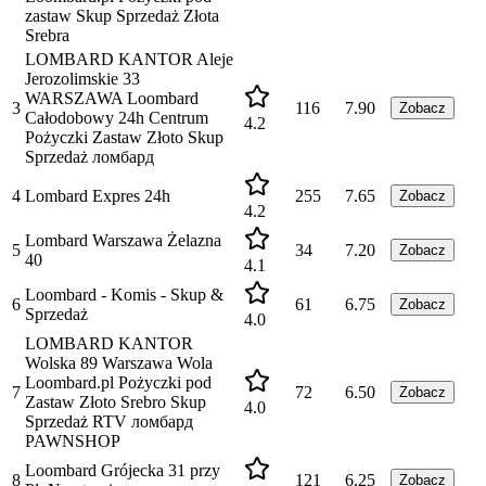
zastaw Skup Sprzedaż Złota
Srebra
LOMBARD KANTOR Aleje
Jerozolimskie 33
WARSZAWA Loombard
3
116
7.90
Zobacz
Całodobowy 24h Centrum
4.2
Pożyczki Zastaw Złoto Skup
Sprzedaż ломбард
4
Lombard Expres 24h
255
7.65
Zobacz
4.2
Lombard Warszawa Żelazna
5
34
7.20
Zobacz
40
4.1
Loombard - Komis - Skup &
6
61
6.75
Zobacz
Sprzedaż
4.0
LOMBARD KANTOR
Wolska 89 Warszawa Wola
Loombard.pl Pożyczki pod
7
72
6.50
Zobacz
Zastaw Złoto Srebro Skup
4.0
Sprzedaż RTV ломбард
PAWNSHOP
Loombard Grójecka 31 przy
8
121
6.25
Zobacz