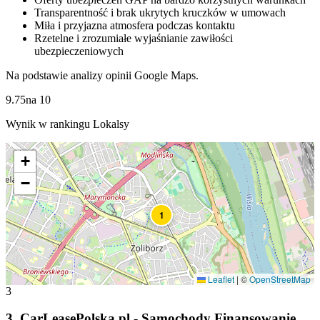
Transparentność i brak ukrytych kruczków w umowach
Miła i przyjazna atmosfera podczas kontaktu
Rzetelne i zrozumiałe wyjaśnianie zawiłości
ubezpieczeniowych
Na podstawie analizy opinii Google Maps.
9.75
na
10
Wynik w rankingu Lokalsy
+
−
1
Leaflet
|
©
OpenStreetMap
3
3
.
CarLeasePolska.pl - Samochody Finansowanie