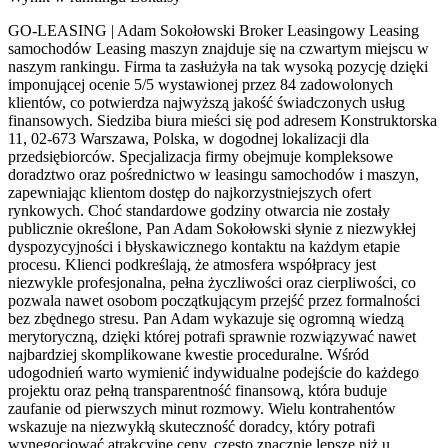
GO-LEASING | Adam Sokołowski Broker Leasingowy Leasing
samochodów Leasing maszyn znajduje się na czwartym miejscu w
naszym rankingu. Firma ta zasłużyła na tak wysoką pozycję dzięki
imponującej ocenie 5/5 wystawionej przez 84 zadowolonych
klientów, co potwierdza najwyższą jakość świadczonych usług
finansowych. Siedziba biura mieści się pod adresem Konstruktorska
11, 02-673 Warszawa, Polska, w dogodnej lokalizacji dla
przedsiębiorców. Specjalizacja firmy obejmuje kompleksowe
doradztwo oraz pośrednictwo w leasingu samochodów i maszyn,
zapewniając klientom dostęp do najkorzystniejszych ofert
rynkowych. Choć standardowe godziny otwarcia nie zostały
publicznie określone, Pan Adam Sokołowski słynie z niezwykłej
dyspozycyjności i błyskawicznego kontaktu na każdym etapie
procesu. Klienci podkreślają, że atmosfera współpracy jest
niezwykle profesjonalna, pełna życzliwości oraz cierpliwości, co
pozwala nawet osobom początkującym przejść przez formalności
bez zbędnego stresu. Pan Adam wykazuje się ogromną wiedzą
merytoryczną, dzięki której potrafi sprawnie rozwiązywać nawet
najbardziej skomplikowane kwestie proceduralne. Wśród
udogodnień warto wymienić indywidualne podejście do każdego
projektu oraz pełną transparentność finansową, która buduje
zaufanie od pierwszych minut rozmowy. Wielu kontrahentów
wskazuje na niezwykłą skuteczność doradcy, który potrafi
wynegocjować atrakcyjne ceny, często znacznie lepsze niż u