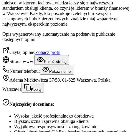
miejsce, w którym fachowa wiedza łączy się z najwyższym
standardem obsługi klienta, co czyni je liderem w branży finansowej
w Warszawie. Każdy, kto poszukuje rzetelnych rozwiązań
leasingowych i ubezpieczeniowych, znajdzie tutaj wsparcie na
najwyższym, eksperckim poziomie.
Opis wygenerowany automatycznie na podstawie publicznie
dostępnych opinii.
Czytaj opinie:
Zobacz profil
Strona www:
Pokaż stronę
Numer telefonu:
Pokaż numer
Adama Mickiewicza 37/58, 01-625 Warszawa, Polska,
Warszawa
Kopiuj
Najczęściej doceniane:
Wysoka jakość profesjonalnego doradztwa
Błyskawiczna i sprawna obsługa klienta
Wyjątkowa responsywność i zaangażowanie
Oferty ubezpieczeń GAP na bardzo korzystnych warunkach