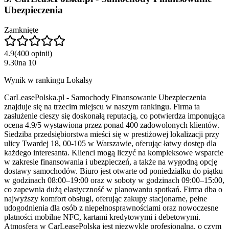
Ubezpieczenia
Zamknięte
4.9
(
400
opinii
)
9.30
na
10
Wynik w rankingu Lokalsy
CarLeasePolska.pl - Samochody Finansowanie Ubezpieczenia
znajduje się na trzecim miejscu w naszym rankingu. Firma ta
zasłużenie cieszy się doskonałą reputacją, co potwierdza imponująca
ocena 4.9/5 wystawiona przez ponad 400 zadowolonych klientów.
Siedziba przedsiębiorstwa mieści się w prestiżowej lokalizacji przy
ulicy Twardej 18, 00-105 w Warszawie, oferując łatwy dostęp dla
każdego interesanta. Klienci mogą liczyć na kompleksowe wsparcie
w zakresie finansowania i ubezpieczeń, a także na wygodną opcję
dostawy samochodów. Biuro jest otwarte od poniedziałku do piątku
w godzinach 08:00–19:00 oraz w soboty w godzinach 09:00–15:00,
co zapewnia dużą elastyczność w planowaniu spotkań. Firma dba o
najwyższy komfort obsługi, oferując zakupy stacjonarne, pełne
udogodnienia dla osób z niepełnosprawnościami oraz nowoczesne
płatności mobilne NFC, kartami kredytowymi i debetowymi.
Atmosfera w CarLeasePolska jest niezwykle profesjonalna, o czym