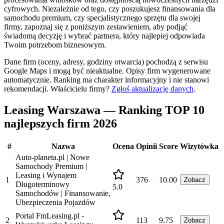
cyfrowych. Niezależnie od tego, czy poszukujesz finansowania dla
samochodu premium, czy specjalistycznego sprzętu dla swojej
firmy, zapoznaj się z poniższym zestawieniem, aby podjąć
świadomą decyzję i wybrać partnera, który najlepiej odpowiada
Twoim potrzebom biznesowym.
Dane firm (oceny, adresy, godziny otwarcia) pochodzą z serwisu
Google Maps i mogą być nieaktualne. Opisy firm wygenerowane
automatycznie. Ranking ma charakter informacyjny i nie stanowi
rekomendacji.
Właścicielu firmy?
Zgłoś aktualizację danych
.
Leasing Warszawa — Ranking TOP 10
najlepszych firm 2026
#
Nazwa
Ocena
Opinii
Score
Wizytówka
Auto-planeta.pl | Nowe
Samochody Premium |
Leasing i Wynajem
1
376
10.00
Zobacz
Długoterminowy
5.0
Samochodów | Finansowanie,
Ubezpieczenia Pojazdów
Portal FmLeasing.pl -
2
113
9.75
Zobacz