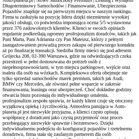
Auto-planeta.pl | Nowe Samochody Premium | Leasing i Wynajem
Długoterminowy Samochodów | Finansowanie, Ubezpieczenia
Pojazdów znajduje się na pierwszym miejscu w naszym rankingu.
Firma ta zasłużyła na pozycję lidera dzięki niezmiennie wysokiej
jakości obsługi, co potwierdza imponująca ocena 5/5 wystawiona
przez 376 zadowolonych klientów. Klienci w swoich opiniach
regularnie podkreślają ogromny profesjonalizm doradców, takich jak
Pani Marta, Pani Adrianna czy Pan Mateusz, którzy z pełnym
zaangażowaniem prowadzą proces zakupu od pierwszego kontaktu
aż po finalizację transakcji. Siedziba firmy mieści się pod adresem
Grójecka 208, 02-390 Warszawa, gdzie na odwiedzających czeka
przestrzeń w pełni dostosowana do potrzeb osób z
niepełnosprawnościami, w tym miejsca parkingowe, wejście oraz
toaleta dla osób na wózkach. Kompleksowa oferta obejmuje nie
tylko sprzedaż samochodów marek premium, takich jak Audi,
BMW czy Mercedes, ale również pełne wsparcie w zakresie
finansowania, leasingu oraz ubezpieczeń. Choć dokładne godziny
otwarcia biura pozostają do indywidualnego ustalenia,
profesjonalizm zespołu sprawia, że każdy klient czuje się otoczony
wyjątkową opieką i życzliwością. Atmosfera panująca w Auto-
planeta.pl jest niezwykle przyjazna, a klienci często opisują
współpracę z doradcami jako czystą przyjemność oraz proces
przebiegający niezwykle sprawnie i bezstresowo. Dzięki
indywidualnemu podejściu do konfiguracji pojazdów i rzetelnemu
doradztwu, firma stała się zaufanym partnerem dla osób