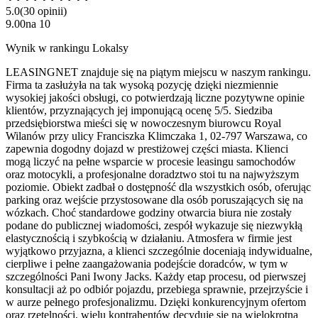
5.0
(
30
opinii
)
9.00
na
10
Wynik w rankingu Lokalsy
LEASINGNET znajduje się na piątym miejscu w naszym rankingu.
Firma ta zasłużyła na tak wysoką pozycję dzięki niezmiennie
wysokiej jakości obsługi, co potwierdzają liczne pozytywne opinie
klientów, przyznających jej imponującą ocenę 5/5. Siedziba
przedsiębiorstwa mieści się w nowoczesnym biurowcu Royal
Wilanów przy ulicy Franciszka Klimczaka 1, 02-797 Warszawa, co
zapewnia dogodny dojazd w prestiżowej części miasta. Klienci
mogą liczyć na pełne wsparcie w procesie leasingu samochodów
oraz motocykli, a profesjonalne doradztwo stoi tu na najwyższym
poziomie. Obiekt zadbał o dostępność dla wszystkich osób, oferując
parking oraz wejście przystosowane dla osób poruszających się na
wózkach. Choć standardowe godziny otwarcia biura nie zostały
podane do publicznej wiadomości, zespół wykazuje się niezwykłą
elastycznością i szybkością w działaniu. Atmosfera w firmie jest
wyjątkowo przyjazna, a klienci szczególnie doceniają indywidualne,
cierpliwe i pełne zaangażowania podejście doradców, w tym w
szczególności Pani Iwony Jacks. Każdy etap procesu, od pierwszej
konsultacji aż po odbiór pojazdu, przebiega sprawnie, przejrzyście i
w aurze pełnego profesjonalizmu. Dzięki konkurencyjnym ofertom
oraz rzetelności, wielu kontrahentów decyduje się na wielokrotną