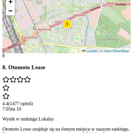
+
−
1
Leaflet
|
©
OpenStreetMap
8
8
.
Otomoto Lease
4.4
(
1477
opinii
)
7.05
na
10
Wynik w rankingu Lokalsy
Otomoto Lease znajduje się na ósmym miejscu w naszym rankingu.