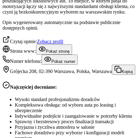
poszukujących luksusowych aut. To miejsce, w którym pasja do
motoryzacji łączy się z najwyższymi standardami obsługi klienta, co
czyni ją bezkonkurencyjnym wyborem na warszawskim rynku.
Opis wygenerowany automatycznie na podstawie publicznie
dostępnych opinii.
Czytaj opinie:
Zobacz profil
Strona www:
Pokaż stronę
Numer telefonu:
Pokaż numer
Grójecka 208, 02-390 Warszawa, Polska, Warszawa
Kopiuj
Najczęściej doceniane:
Wysoki standard profesjonalizmu doradców
Kompleksowa obsługa: od wyboru auta po leasing i
ubezpieczenie
Indywidualne podejście i zaangażowanie w potrzeby klienta
Sprawny i bezstresowy proces finalizacji transakcji
Przyjazna i życzliwa atmosfera w salonie
Fachowe doradztwo przy wyborze i konfiguracji modeli