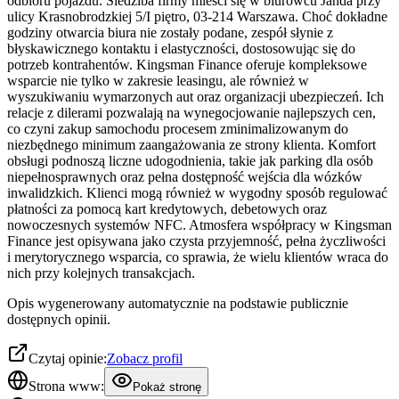
odbioru pojazdu. Siedziba firmy mieści się w biurowcu Janda przy
ulicy Krasnobrodzkiej 5/I piętro, 03-214 Warszawa. Choć dokładne
godziny otwarcia biura nie zostały podane, zespół słynie z
błyskawicznego kontaktu i elastyczności, dostosowując się do
potrzeb kontrahentów. Kingsman Finance oferuje kompleksowe
wsparcie nie tylko w zakresie leasingu, ale również w
wyszukiwaniu wymarzonych aut oraz organizacji ubezpieczeń. Ich
relacje z dilerami pozwalają na wynegocjowanie najlepszych cen,
co czyni zakup samochodu procesem zminimalizowanym do
niezbędnego minimum zaangażowania ze strony klienta. Komfort
obsługi podnoszą liczne udogodnienia, takie jak parking dla osób
niepełnosprawnych oraz pełna dostępność wejścia dla wózków
inwalidzkich. Klienci mogą również w wygodny sposób regulować
płatności za pomocą kart kredytowych, debetowych oraz
nowoczesnych systemów NFC. Atmosfera współpracy w Kingsman
Finance jest opisywana jako czysta przyjemność, pełna życzliwości
i merytorycznego wsparcia, co sprawia, że wielu klientów wraca do
nich przy kolejnych transakcjach.
Opis wygenerowany automatycznie na podstawie publicznie
dostępnych opinii.
Czytaj opinie:
Zobacz profil
Strona www:
Pokaż stronę