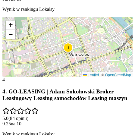
Wynik w rankingu Lokalsy
+
−
1
Leaflet
|
©
OpenStreetMap
4
4
.
GO-LEASING | Adam Sokołowski Broker
Leasingowy Leasing samochodów Leasing maszyn
5.0
(
84
opinii
)
9.25
na
10
Wynik w rankingu Lokalsy