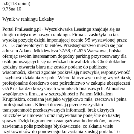
5.0
(
113
opinii
)
9.75
na
10
Wynik w rankingu Lokalsy
Portal FmLeasing.pl - Wyszukiwarka Leasingu znajduje się na
drugim miejscu w naszym rankingu. Firma ta zasłużyła na tak
wysoką pozycję dzięki imponującej ocenie 5/5 wystawionej przez
aż 113 zadowolonych klientów. Przedsiębiorstwo mieści się pod
adresem Adama Mickiewicza 37/58, 01-625 Warszawa, Polska,
oferując swoim interesantom dogodny parking przystosowany dla
osób poruszających się na wózkach inwalidzkich. Choć dokładne
godziny otwarcia biura nie zostały podane do publicznej
wiadomości, klienci zgodnie podkreślają niezwykłą responsywność
i szybkość działania zespołu. Wśród kluczowych usług wyróżnia się
profesjonalne doradztwo oraz pośrednictwo w zakupie ubezpieczeń
GAP na bardzo korzystnych warunkach finansowych. Atmosfera
współpracy z firmą, a w szczególności z Panem Michałem
Krupińskim, oceniana jest jako wyjątkowo miła, rzeczowa i pełna
profesjonalizmu. Klienci doceniają przede wszystkim
transparentność przekazywanych informacji, brak ukrytych
kruczków w umowach oraz indywidualne podejście do każdej
sprawy. Dzięki ogromnemu zaangażowaniu doradców, proces
zawierania polis przebiega błyskawicznie, co skłania wielu
użytkowników do ponownego korzystania z usług portalu. To