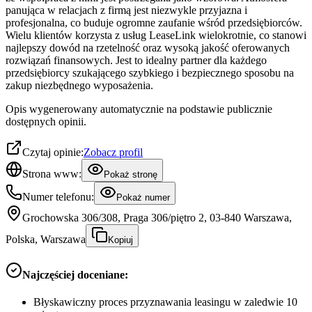
panująca w relacjach z firmą jest niezwykle przyjazna i
profesjonalna, co buduje ogromne zaufanie wśród przedsiębiorców.
Wielu klientów korzysta z usług LeaseLink wielokrotnie, co stanowi
najlepszy dowód na rzetelność oraz wysoką jakość oferowanych
rozwiązań finansowych. Jest to idealny partner dla każdego
przedsiębiorcy szukającego szybkiego i bezpiecznego sposobu na
zakup niezbędnego wyposażenia.
Opis wygenerowany automatycznie na podstawie publicznie
dostępnych opinii.
Czytaj opinie:
Zobacz profil
Strona www:
Pokaż stronę
Numer telefonu:
Pokaż numer
Grochowska 306/308, Praga 306/piętro 2, 03-840 Warszawa,
Polska, Warszawa
Kopiuj
Najczęściej doceniane:
Błyskawiczny proces przyznawania leasingu w zaledwie 10