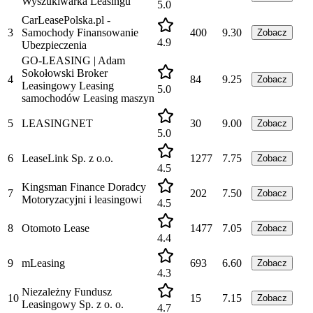
Wyszukiwarka Leasingu
5.0
CarLeasePolska.pl -
3
Samochody Finansowanie
400
9.30
Zobacz
4.9
Ubezpieczenia
GO-LEASING | Adam
Sokołowski Broker
4
84
9.25
Zobacz
Leasingowy Leasing
5.0
samochodów Leasing maszyn
5
LEASINGNET
30
9.00
Zobacz
5.0
6
LeaseLink Sp. z o.o.
1277
7.75
Zobacz
4.5
Kingsman Finance Doradcy
7
202
7.50
Zobacz
Motoryzacyjni i leasingowi
4.5
8
Otomoto Lease
1477
7.05
Zobacz
4.4
9
mLeasing
693
6.60
Zobacz
4.3
Niezależny Fundusz
10
15
7.15
Zobacz
Leasingowy Sp. z o. o.
4.7