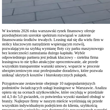
W kwietniu 2026 roku warszawski rynek finansowy oferuje
przedsiębiorcom szerokie spektrum rozwiązań w zakresie
finansowania środków trwałych. Leasing stał się dla wielu firm w
stolicy kluczowym narzędziem wspierającym rozwój,
pozwalającym na szybką wymianę floty czy parku maszynowego
bez konieczności zamrażania dużego kapitału. Wybór
odpowiedniego partnera jest jednak kluczowy – rzetelna firma
leasingowa to nie tylko atrakcyjne oprocentowanie, ale przede
wszystkim transparentne warunki umowy, wsparcie w procesie
ubezpieczeniowym oraz profesjonalne doradztwo, które pozwala
uniknąć ukrytych kosztów i biurokratycznych pułapek.
Przygotowane zestawienie obejmuje 10 najpopularniejszych
podmiotów świadczących usługi leasingowe w Warszawie. Analiza
opiera się na ocenach użytkowników, które oscylują w przedziale
od 4,3 do 5,0 gwiazdek, co potwierdza wysoki standard obsługi w
branży. Najlepsze firmy w naszym mieście wyróżniają się przede
wszystkim indywidualnym podejściem do klienta, szybkością
procesowania wniosków oraz dostępnością nowoczesnych narzędzi