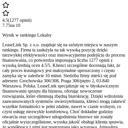
4.5
(
1277
opinii
)
7.75
na
10
Wynik w rankingu Lokalsy
LeaseLink Sp. z o.o. znajduje się na szóstym miejscu w naszym
rankingu. Firma ta zasłużyła na tak wysoką pozycję dzięki
niezwykłej efektywności oraz innowacyjnemu podejściu do procesu
finansowania, co potwierdza imponująca liczba 1277 opinii z
wysoką średnią ocen 4.5/5. Klienci szczególnie doceniają fakt, że
cały proces leasingowy jest maksymalnie uproszczony i często
zamyka się w zaledwie 10 minut. Siedziba firmy mieści się pod
adresem: Grochowska 306/308, Praga 306/piętro 2, 03-840
Warszawa, Polska. LeaseLink specjalizuje się w błyskawicznym
finansowaniu sprzętu dla biznesu, oferując nowoczesne
rozwiązania, które eliminują zbędną biurokrację. Dzięki wdrożeniu
zaawansowanych systemów uwierzytelniania, klienci mogą załatwić
wszelkie formalności w pełni zdalnie, nawet w czasie wolnym, co
czyni usługę niezwykle komfortową. Choć dokładne godziny
otwarcia oraz szczegółowe udogodnienia biurowe nie zostały
oficjalnie wyszczególnione, wysoka jakość obsługi klienta sprawia,
że współpraca z nimi jest postrzegana jako wzorowa. Atmosfera