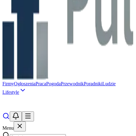
Firmy
Ogłoszenia
Praca
Pogoda
Przewodnik
Poradniki
Ludzie
Lifestyle
Menu