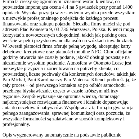
Firma ta cieszy się ogromnym uznaniem wśród klientów, co
potwierdza imponująca ocena 4.4 na 5 gwiazdek przy ponad 1400
opiniach. Wysoka pozycja w zestawieniu wynika przede wszystkim
z niezwykle profesjonalnego podejścia do każdego procesu
finansowania oraz zakupu pojazdu. Siedziba firmy mieści się pod
adresem Plac Konesera 9, 03-736 Warszawa, Polska. Klienci mogą
korzystać z nowoczesnych udogodnień, takich jak parking oraz
wejście w pełni przystosowane dla osób na wózkach inwalidzkich.
W kwestii płatności firma oferuje pełną wygodę, akceptując karty
debetowe, kredytowe oraz płatności mobilne NFC. Choć oficjalne
godziny otwarcia nie zostały podane, jakość obsługi pozostaje na
niezmiennie wysokim poziomie. Atmosfera w Otomoto Lease jest
niezwykle przyjazna i zorientowana na potrzeby klienta, co
potwierdzają liczne pochwały dla konkretnych doradców, takich jak
Pan Michał, Pani Karolina czy Pan Mateusz. Klienci podkreślają, że
cały proces – od pierwszego kontaktu aż po odbiór samochodu –
przebiega błyskawicznie, często w czasie krótszym niż trzy
tygodnie. Zespół wykazuje się ogromną wiedzą, doradzając
najkorzystniejsze rozwiązania finansowe i idealnie dopasowując
auta do oczekiwań nabywców. Współpraca z tą firmą to gwarancja
pełnego zaangażowania, sprawnej komunikacji oraz poczucia, że
wszystkie formalności są załatwiane w sposób kompleksowy i
profesjonalny.
Opis wygenerowany automatycznie na podstawie publicznie