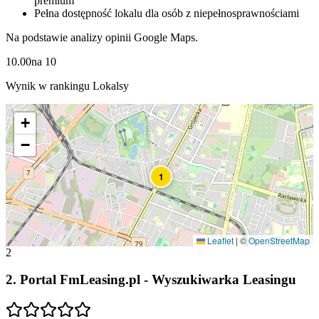
premium
Pełna dostępność lokalu dla osób z niepełnosprawnościami
Na podstawie analizy opinii Google Maps.
10.00
na
10
Wynik w rankingu Lokalsy
+
−
1
Leaflet
|
©
OpenStreetMap
2
2
.
Portal FmLeasing.pl - Wyszukiwarka Leasingu