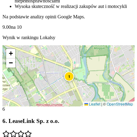
niepełnosprawnościami
Wysoka skuteczność w realizacji zakupów aut i motocykli
Na podstawie analizy opinii Google Maps.
9.00
na
10
Wynik w rankingu Lokalsy
+
−
1
Leaflet
|
©
OpenStreetMap
6
6
.
LeaseLink Sp. z o.o.