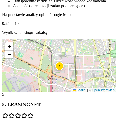
Transparentność działań i uczciwość wobec kontrahenta
Zdolność do realizacji zadań pod presją czasu
Na podstawie analizy opinii Google Maps.
9.25
na
10
Wynik w rankingu Lokalsy
+
−
1
Leaflet
|
©
OpenStreetMap
5
5
.
LEASINGNET