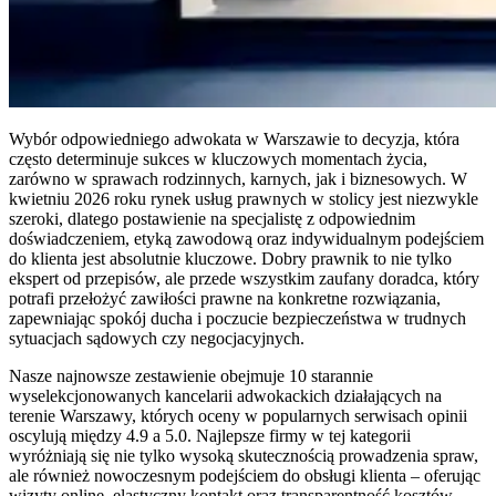
Wybór odpowiedniego adwokata w Warszawie to decyzja, która
często determinuje sukces w kluczowych momentach życia,
zarówno w sprawach rodzinnych, karnych, jak i biznesowych. W
kwietniu 2026 roku rynek usług prawnych w stolicy jest niezwykle
szeroki, dlatego postawienie na specjalistę z odpowiednim
doświadczeniem, etyką zawodową oraz indywidualnym podejściem
do klienta jest absolutnie kluczowe. Dobry prawnik to nie tylko
ekspert od przepisów, ale przede wszystkim zaufany doradca, który
potrafi przełożyć zawiłości prawne na konkretne rozwiązania,
zapewniając spokój ducha i poczucie bezpieczeństwa w trudnych
sytuacjach sądowych czy negocjacyjnych.
Nasze najnowsze zestawienie obejmuje 10 starannie
wyselekcjonowanych kancelarii adwokackich działających na
terenie Warszawy, których oceny w popularnych serwisach opinii
oscylują między 4.9 a 5.0. Najlepsze firmy w tej kategorii
wyróżniają się nie tylko wysoką skutecznością prowadzenia spraw,
ale również nowoczesnym podejściem do obsługi klienta – oferując
wizyty online, elastyczny kontakt oraz transparentność kosztów.