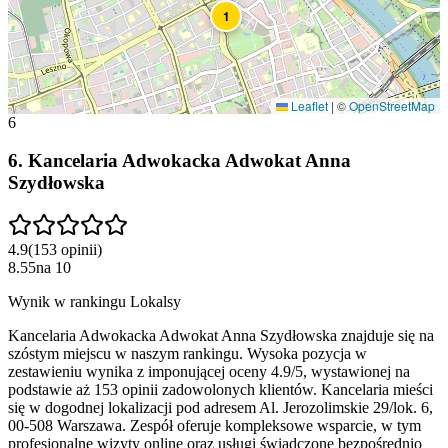
1
Leaflet
|
©
OpenStreetMap
6
6
.
Kancelaria Adwokacka Adwokat Anna
Szydłowska
4.9
(
153
opinii
)
8.55
na
10
Wynik w rankingu Lokalsy
Kancelaria Adwokacka Adwokat Anna Szydłowska znajduje się na
szóstym miejscu w naszym rankingu. Wysoka pozycja w
zestawieniu wynika z imponującej oceny 4.9/5, wystawionej na
podstawie aż 153 opinii zadowolonych klientów. Kancelaria mieści
się w dogodnej lokalizacji pod adresem Al. Jerozolimskie 29/lok. 6,
00-508 Warszawa. Zespół oferuje kompleksowe wsparcie, w tym
profesjonalne wizyty online oraz usługi świadczone bezpośrednio