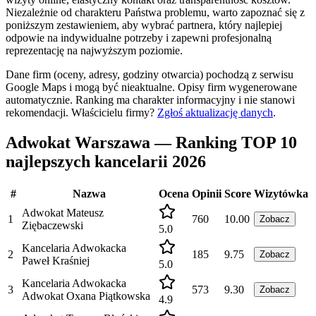
Niezależnie od charakteru Państwa problemu, warto zapoznać się z
poniższym zestawieniem, aby wybrać partnera, który najlepiej
odpowie na indywidualne potrzeby i zapewni profesjonalną
reprezentację na najwyższym poziomie.
Dane firm (oceny, adresy, godziny otwarcia) pochodzą z serwisu
Google Maps i mogą być nieaktualne. Opisy firm wygenerowane
automatycznie. Ranking ma charakter informacyjny i nie stanowi
rekomendacji.
Właścicielu firmy?
Zgłoś aktualizację danych
.
Adwokat Warszawa — Ranking TOP 10
najlepszych kancelarii 2026
#
Nazwa
Ocena
Opinii
Score
Wizytówka
Adwokat Mateusz
1
760
10.00
Zobacz
Ziębaczewski
5.0
Kancelaria Adwokacka
2
185
9.75
Zobacz
Paweł Kraśniej
5.0
Kancelaria Adwokacka
3
573
9.30
Zobacz
Adwokat Oxana Piątkowska
4.9