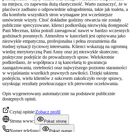
na miejscu, co zapewnia dużą elastyczność. Warto zaznaczyć, że w
placówce zadbano o odpowiednie udogodnienia, takie jak toaleta, a
dla komfortu wszystkich stron wymagane jest wcześniejsze
umówienie wizyty. Choć dokładne godziny otwarcia nie zostały
publicznie sprecyzowane, klienci podkreślają niezwykłą dostępność
Pani Mecenas, która potrafi zareagować nawet w bardzo wczesnych
godzinach porannych. Atmosfera w kancelarii jest opisywana jako
niezwykle empatyczna, profesjonalna i pełna zrozumienia dla
trudnej sytuacji życiowej interesanta. Klienci wskazują na ogromną
wiedzę merytoryczną Pani Anny oraz jej niezwykle skuteczne,
praktyczne podejście do prowadzonych spraw. Wielokrotnie
podkreślano, że współpraca z tą kancelarią to gwarancja
zaangażowania, rzetelności oraz najwyższego poziomu staranności
w wyjaśnianiu wszelkich prawnych zawiłości. Dzięki takiemu
podejściu, wielu klientów z sukcesem zakończyło swoje sprawy,
uzyskując rezultaty przekraczające ich pierwotne oczekiwania.
Opis wygenerowany automatycznie na podstawie publicznie
dostępnych opinii.
Czytaj opinie:
Zobacz profil
Strona www:
Pokaż stronę
Numer telefonu:
Pokaż numer