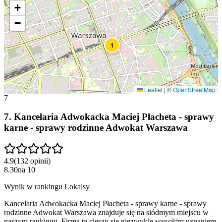
+
−
1
Leaflet
|
©
OpenStreetMap
7
7
.
Kancelaria Adwokacka Maciej Płacheta - sprawy
karne - sprawy rodzinne Adwokat Warszawa
4.9
(
132
opinii
)
8.30
na
10
Wynik w rankingu Lokalsy
Kancelaria Adwokacka Maciej Płacheta - sprawy karne - sprawy
rodzinne Adwokat Warszawa znajduje się na siódmym miejscu w
naszym rankingu. Firma ta cieszy się niezwykle wysokim uznaniem