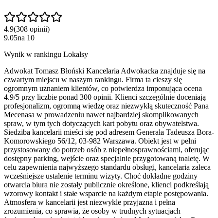
4.9
(
308
opinii
)
9.05
na
10
Wynik w rankingu Lokalsy
Adwokat Tomasz Błoński Kancelaria Adwokacka znajduje się na
czwartym miejscu w naszym rankingu. Firma ta cieszy się
ogromnym uznaniem klientów, co potwierdza imponująca ocena
4.9/5 przy liczbie ponad 300 opinii. Klienci szczególnie doceniają
profesjonalizm, ogromną wiedzę oraz niezwykłą skuteczność Pana
Mecenasa w prowadzeniu nawet najbardziej skomplikowanych
spraw, w tym tych dotyczących kart pobytu oraz obywatelstwa.
Siedziba kancelarii mieści się pod adresem Generała Tadeusza Bora-
Komorowskiego 56/12, 03-982 Warszawa. Obiekt jest w pełni
przystosowany do potrzeb osób z niepełnosprawnościami, oferując
dostępny parking, wejście oraz specjalnie przygotowaną toaletę. W
celu zapewnienia najwyższego standardu obsługi, kancelaria zaleca
wcześniejsze ustalenie terminu wizyty. Choć dokładne godziny
otwarcia biura nie zostały publicznie określone, klienci podkreślają
wzorowy kontakt i stałe wsparcie na każdym etapie postępowania.
Atmosfera w kancelarii jest niezwykle przyjazna i pełna
zrozumienia, co sprawia, że osoby w trudnych sytuacjach