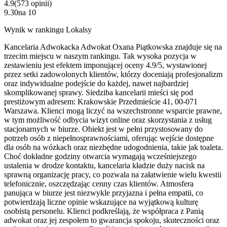
4.9
(
573
opinii
)
9.30
na
10
Wynik w rankingu Lokalsy
Kancelaria Adwokacka Adwokat Oxana Piątkowska znajduje się na
trzecim miejscu w naszym rankingu. Tak wysoka pozycja w
zestawieniu jest efektem imponującej oceny 4.9/5, wystawionej
przez setki zadowolonych klientów, którzy doceniają profesjonalizm
oraz indywidualne podejście do każdej, nawet najbardziej
skomplikowanej sprawy. Siedziba kancelarii mieści się pod
prestiżowym adresem: Krakowskie Przedmieście 41, 00-071
Warszawa. Klienci mogą liczyć na wszechstronne wsparcie prawne,
w tym możliwość odbycia wizyt online oraz skorzystania z usług
stacjonarnych w biurze. Obiekt jest w pełni przystosowany do
potrzeb osób z niepełnosprawnościami, oferując wejście dostępne
dla osób na wózkach oraz niezbędne udogodnienia, takie jak toaleta.
Choć dokładne godziny otwarcia wymagają wcześniejszego
ustalenia w drodze kontaktu, kancelaria kładzie duży nacisk na
sprawną organizację pracy, co pozwala na załatwienie wielu kwestii
telefonicznie, oszczędzając cenny czas klientów. Atmosfera
panująca w biurze jest niezwykle przyjazna i pełna empatii, co
potwierdzają liczne opinie wskazujące na wyjątkową kulturę
osobistą personelu. Klienci podkreślają, że współpraca z Panią
adwokat oraz jej zespołem to gwarancja spokoju, skuteczności oraz