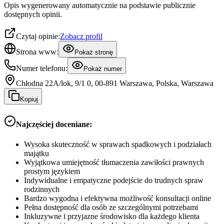
Opis wygenerowany automatycznie na podstawie publicznie
dostępnych opinii.
Czytaj opinie:
Zobacz profil
Strona www:
Pokaż stronę
Numer telefonu:
Pokaż numer
C​h​ł​o​d​n​a​ ​2​2​A​/​l​o​k, 9​/​1 0, 00-891 Warszawa, Polska, Warszawa
Kopiuj
Najczęściej doceniane:
Wysoka skuteczność w sprawach spadkowych i podziałach
majątku
Wyjątkowa umiejętność tłumaczenia zawiłości prawnych
prostym językiem
Indywidualne i empatyczne podejście do trudnych spraw
rodzinnych
Bardzo wygodna i efektywna możliwość konsultacji online
Pełna dostępność dla osób ze szczególnymi potrzebami
Inkluzywne i przyjazne środowisko dla każdego klienta