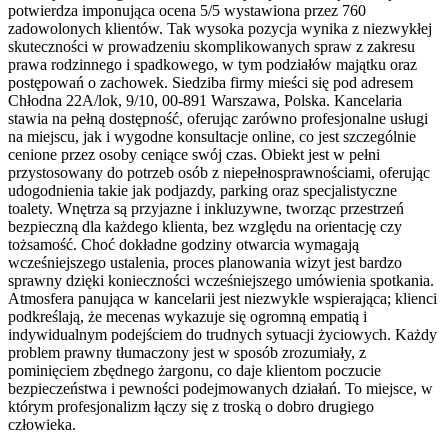
potwierdza imponująca ocena 5/5 wystawiona przez 760
zadowolonych klientów. Tak wysoka pozycja wynika z niezwykłej
skuteczności w prowadzeniu skomplikowanych spraw z zakresu
prawa rodzinnego i spadkowego, w tym podziałów majątku oraz
postępowań o zachowek. Siedziba firmy mieści się pod adresem
Chłodna 22A/lok, 9/10, 00-891 Warszawa, Polska. Kancelaria
stawia na pełną dostępność, oferując zarówno profesjonalne usługi
na miejscu, jak i wygodne konsultacje online, co jest szczególnie
cenione przez osoby ceniące swój czas. Obiekt jest w pełni
przystosowany do potrzeb osób z niepełnosprawnościami, oferując
udogodnienia takie jak podjazdy, parking oraz specjalistyczne
toalety. Wnętrza są przyjazne i inkluzywne, tworząc przestrzeń
bezpieczną dla każdego klienta, bez względu na orientację czy
tożsamość. Choć dokładne godziny otwarcia wymagają
wcześniejszego ustalenia, proces planowania wizyt jest bardzo
sprawny dzięki konieczności wcześniejszego umówienia spotkania.
Atmosfera panująca w kancelarii jest niezwykle wspierająca; klienci
podkreślają, że mecenas wykazuje się ogromną empatią i
indywidualnym podejściem do trudnych sytuacji życiowych. Każdy
problem prawny tłumaczony jest w sposób zrozumiały, z
pominięciem zbędnego żargonu, co daje klientom poczucie
bezpieczeństwa i pewności podejmowanych działań. To miejsce, w
którym profesjonalizm łączy się z troską o dobro drugiego
człowieka.