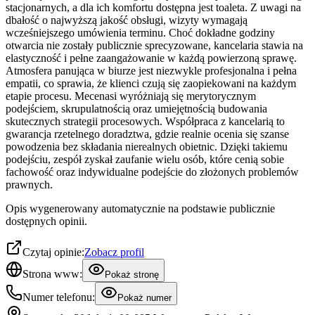
stacjonarnych, a dla ich komfortu dostępna jest toaleta. Z uwagi na
dbałość o najwyższą jakość obsługi, wizyty wymagają
wcześniejszego umówienia terminu. Choć dokładne godziny
otwarcia nie zostały publicznie sprecyzowane, kancelaria stawia na
elastyczność i pełne zaangażowanie w każdą powierzoną sprawę.
Atmosfera panująca w biurze jest niezwykle profesjonalna i pełna
empatii, co sprawia, że klienci czują się zaopiekowani na każdym
etapie procesu. Mecenasi wyróżniają się merytorycznym
podejściem, skrupulatnością oraz umiejętnością budowania
skutecznych strategii procesowych. Współpraca z kancelarią to
gwarancja rzetelnego doradztwa, gdzie realnie ocenia się szanse
powodzenia bez składania nierealnych obietnic. Dzięki takiemu
podejściu, zespół zyskał zaufanie wielu osób, które cenią sobie
fachowość oraz indywidualne podejście do złożonych problemów
prawnych.
Opis wygenerowany automatycznie na podstawie publicznie
dostępnych opinii.
Czytaj opinie:
Zobacz profil
Strona www:
Pokaż stronę
Numer telefonu:
Pokaż numer