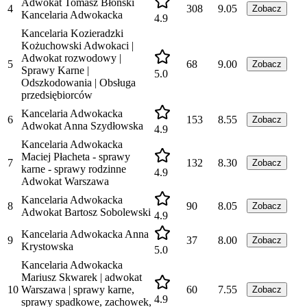
Adwokat Tomasz Błoński
4
308
9.05
Zobacz
Kancelaria Adwokacka
4.9
Kancelaria Kozieradzki
Kożuchowski Adwokaci |
Adwokat rozwodowy |
5
68
9.00
Zobacz
Sprawy Karne |
5.0
Odszkodowania | Obsługa
przedsiębiorców
Kancelaria Adwokacka
6
153
8.55
Zobacz
Adwokat Anna Szydłowska
4.9
Kancelaria Adwokacka
Maciej Płacheta - sprawy
7
132
8.30
Zobacz
karne - sprawy rodzinne
4.9
Adwokat Warszawa
Kancelaria Adwokacka
8
90
8.05
Zobacz
Adwokat Bartosz Sobolewski
4.9
Kancelaria Adwokacka Anna
9
37
8.00
Zobacz
Krystowska
5.0
Kancelaria Adwokacka
Mariusz Skwarek | adwokat
10
Warszawa | sprawy karne,
60
7.55
Zobacz
4.9
sprawy spadkowe, zachowek,