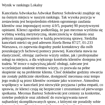
Wynik w rankingu Lokalsy
Kancelaria Adwokacka Adwokat Bartosz Sobolewski znajduje się
na ósmym miejscu w naszym rankingu. Tak wysoka pozycja w
zestawieniu jest bezpośrednim efektem ogromnego zaufania
klientów oraz imponującej oceny 4.9/5, popartej 90 pozytywnymi
opiniami. Klienci zgodnie podkreślają, że pan mecenas wyróżnia się
wybitną wiedzą merytoryczną, skutecznością w działaniu oraz
pełnym zaangażowaniem w każdą powierzoną sprawę. Siedziba
kancelarii mieści się pod adresem Józefa Bema 87/27, 01-233
Warszawa, co zapewnia dogodny punkt kontaktowy dla osób
poszukujących fachowej pomocy prawnej. Kancelaria stawia na
elastyczność, oferując zarówno wizyty online, jak i profesjonalne
usługi na miejscu, a dla większego komfortu klientów dostępna jest
toaleta. W trosce o najwyższą jakość obsługi, zalecane jest
wcześniejsze ustalenie terminu wizyty, co pozwala na pełne
skupienie się na problemie klienta. Choć dokładne godziny otwarcia
nie zostały publicznie określone, dostępność mecenasa oraz tempo
jego reakcji są przez klientów oceniane jako wzorowe. Atmosfera
współpracy w kancelarii jest niezwykle przyjazna i pełna empatii, co
sprawia, że klienci czują się bezpiecznie i zrozumiani od pierwszego
spotkania. Mecenas Bartosz Sobolewski jest ceniony za konkretne,
rzetelne podejście oraz zdolność do rozwiązywania nawet
najbardziej skomplikowanych spraw, z którymi nie poradziły sobie