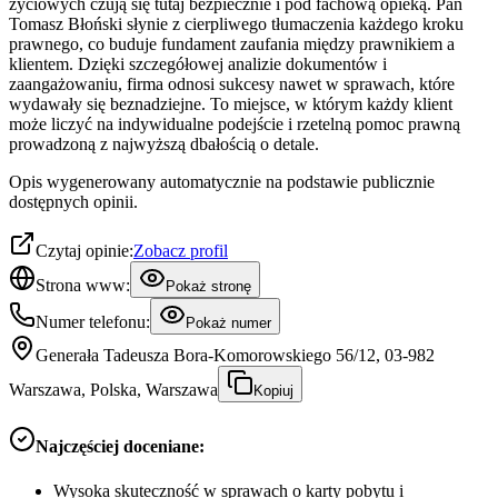
życiowych czują się tutaj bezpiecznie i pod fachową opieką. Pan
Tomasz Błoński słynie z cierpliwego tłumaczenia każdego kroku
prawnego, co buduje fundament zaufania między prawnikiem a
klientem. Dzięki szczegółowej analizie dokumentów i
zaangażowaniu, firma odnosi sukcesy nawet w sprawach, które
wydawały się beznadziejne. To miejsce, w którym każdy klient
może liczyć na indywidualne podejście i rzetelną pomoc prawną
prowadzoną z najwyższą dbałością o detale.
Opis wygenerowany automatycznie na podstawie publicznie
dostępnych opinii.
Czytaj opinie:
Zobacz profil
Strona www:
Pokaż stronę
Numer telefonu:
Pokaż numer
Generała Tadeusza Bora-Komorowskiego 56/12, 03-982
Warszawa, Polska, Warszawa
Kopiuj
Najczęściej doceniane:
Wysoka skuteczność w sprawach o karty pobytu i