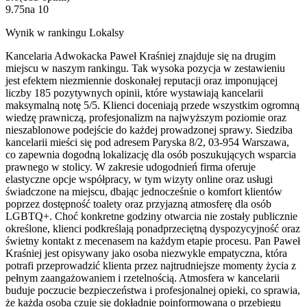
9.75
na
10
Wynik w rankingu Lokalsy
Kancelaria Adwokacka Paweł Kraśniej znajduje się na drugim
miejscu w naszym rankingu. Tak wysoka pozycja w zestawieniu
jest efektem niezmiennie doskonałej reputacji oraz imponującej
liczby 185 pozytywnych opinii, które wystawiają kancelarii
maksymalną notę 5/5. Klienci doceniają przede wszystkim ogromną
wiedzę prawniczą, profesjonalizm na najwyższym poziomie oraz
nieszablonowe podejście do każdej prowadzonej sprawy. Siedziba
kancelarii mieści się pod adresem Paryska 8/2, 03-954 Warszawa,
co zapewnia dogodną lokalizację dla osób poszukujących wsparcia
prawnego w stolicy. W zakresie udogodnień firma oferuje
elastyczne opcje współpracy, w tym wizyty online oraz usługi
świadczone na miejscu, dbając jednocześnie o komfort klientów
poprzez dostępność toalety oraz przyjazną atmosferę dla osób
LGBTQ+. Choć konkretne godziny otwarcia nie zostały publicznie
określone, klienci podkreślają ponadprzeciętną dyspozycyjność oraz
świetny kontakt z mecenasem na każdym etapie procesu. Pan Paweł
Kraśniej jest opisywany jako osoba niezwykle empatyczna, która
potrafi przeprowadzić klienta przez najtrudniejsze momenty życia z
pełnym zaangażowaniem i rzetelnością. Atmosfera w kancelarii
buduje poczucie bezpieczeństwa i profesjonalnej opieki, co sprawia,
że każda osoba czuje się dokładnie poinformowana o przebiegu