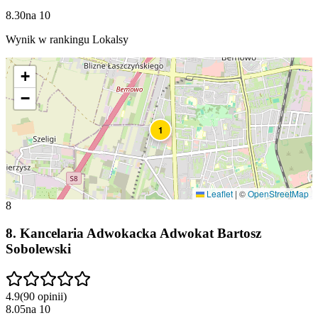
8.30
na
10
Wynik w rankingu Lokalsy
+
−
1
Leaflet
|
©
OpenStreetMap
8
8
.
Kancelaria Adwokacka Adwokat Bartosz
Sobolewski
4.9
(
90
opinii
)
8.05
na
10