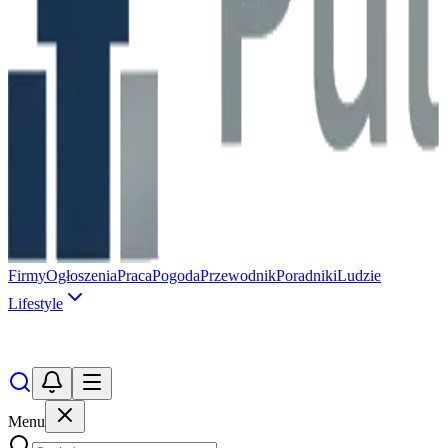
Firmy
Ogłoszenia
Praca
Pogoda
Przewodnik
Poradniki
Ludzie
Lifestyle
Menu