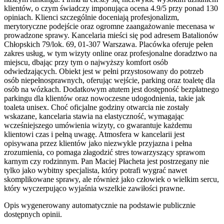
klientów, o czym świadczy imponująca ocena 4.9/5 przy ponad 130
opiniach. Klienci szczególnie doceniają profesjonalizm,
merytoryczne podejście oraz ogromne zaangażowanie mecenasa w
prowadzone sprawy. Kancelaria mieści się pod adresem Batalionów
Chłopskich 79/lok. 69, 01-307 Warszawa. Placówka oferuje pełen
zakres usług, w tym wizyty online oraz profesjonalne doradztwo na
miejscu, dbając przy tym o najwyższy komfort osób
odwiedzających. Obiekt jest w pełni przystosowany do potrzeb
osób niepełnosprawnych, oferując wejście, parking oraz toaletę dla
osób na wózkach. Dodatkowym atutem jest dostępność bezpłatnego
parkingu dla klientów oraz nowoczesne udogodnienia, takie jak
toaleta unisex. Choć oficjalne godziny otwarcia nie zostały
wskazane, kancelaria stawia na elastyczność, wymagając
wcześniejszego umówienia wizyty, co gwarantuje każdemu
klientowi czas i pełną uwagę. Atmosfera w kancelarii jest
opisywana przez klientów jako niezwykle przyjazna i pełna
zrozumienia, co pomaga złagodzić stres towarzyszący sprawom
karnym czy rodzinnym. Pan Maciej Płacheta jest postrzegany nie
tylko jako wybitny specjalista, który potrafi wygrać nawet
skomplikowane sprawy, ale również jako człowiek o wielkim sercu,
który wyczerpująco wyjaśnia wszelkie zawiłości prawne.
Opis wygenerowany automatycznie na podstawie publicznie
dostępnych opinii.