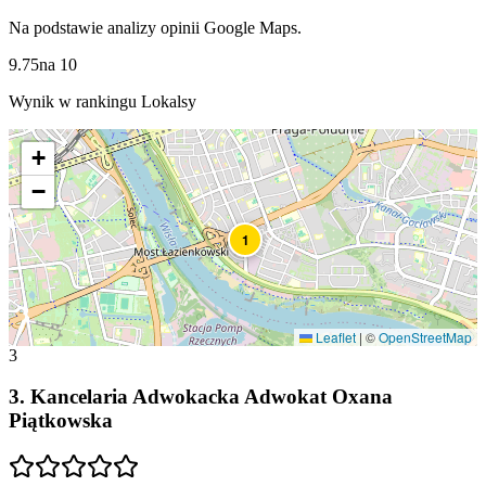
Na podstawie analizy opinii Google Maps.
9.75
na
10
Wynik w rankingu Lokalsy
+
−
1
Leaflet
|
©
OpenStreetMap
3
3
.
Kancelaria Adwokacka Adwokat Oxana
Piątkowska