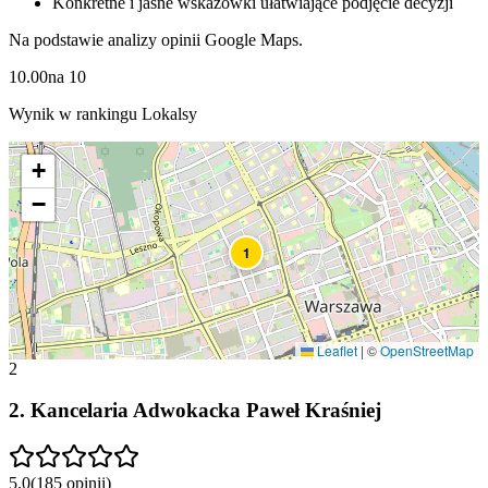
Konkretne i jasne wskazówki ułatwiające podjęcie decyzji
Na podstawie analizy opinii Google Maps.
10.00
na
10
Wynik w rankingu Lokalsy
+
−
1
Leaflet
|
©
OpenStreetMap
2
2
.
Kancelaria Adwokacka Paweł Kraśniej
5.0
(
185
opinii
)