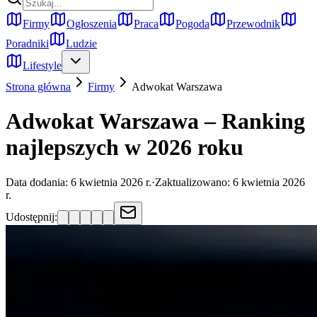
Firmy
Ogłoszenia
Praca
Pogoda
Przewodnik
Poradniki
Ludzie
Lifestyle
Strona główna
Firmy
Adwokat
Warszawa
Adwokat Warszawa – Ranking
najlepszych w 2026 roku
Data dodania:
6 kwietnia 2026 r.
·
Zaktualizowano:
6 kwietnia 2026
r.
Udostępnij: