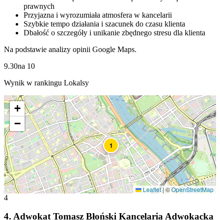
prawnych
Przyjazna i wyrozumiała atmosfera w kancelarii
Szybkie tempo działania i szacunek do czasu klienta
Dbałość o szczegóły i unikanie zbędnego stresu dla klienta
Na podstawie analizy opinii Google Maps.
9.30
na
10
Wynik w rankingu Lokalsy
+
−
1
Leaflet
|
©
OpenStreetMap
4
4
.
Adwokat Tomasz Błoński Kancelaria Adwokacka