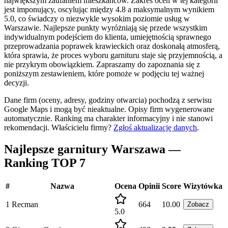
największym zaufaniem mieszkańców. Zakres ocen w tej kategorii
jest imponujący, oscylując między 4.8 a maksymalnym wynikiem
5.0, co świadczy o niezwykle wysokim poziomie usług w
Warszawie. Najlepsze punkty wyróżniają się przede wszystkim
indywidualnym podejściem do klienta, umiejętnością sprawnego
przeprowadzania poprawek krawieckich oraz doskonałą atmosferą,
która sprawia, że proces wyboru garnituru staje się przyjemnością, a
nie przykrym obowiązkiem. Zapraszamy do zapoznania się z
poniższym zestawieniem, które pomoże w podjęciu tej ważnej
decyzji.
Dane firm (oceny, adresy, godziny otwarcia) pochodzą z serwisu
Google Maps i mogą być nieaktualne. Opisy firm wygenerowane
automatycznie. Ranking ma charakter informacyjny i nie stanowi
rekomendacji.
Właścicielu firmy?
Zgłoś aktualizację danych
.
Najlepsze garnitury Warszawa —
Ranking TOP 7
#
Nazwa
Ocena
Opinii
Score
Wizytówka
1
Recman
664
10.00
Zobacz
5.0