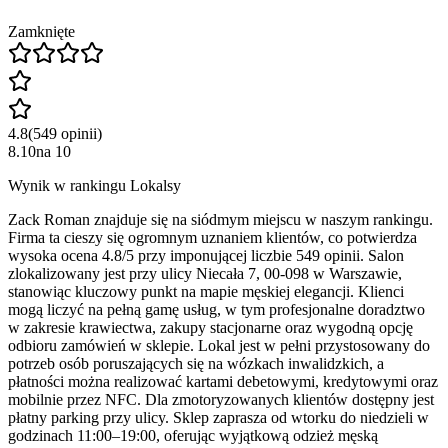
Zamknięte
4.8
(
549
opinii
)
8.10
na
10
Wynik w rankingu Lokalsy
Zack Roman znajduje się na siódmym miejscu w naszym rankingu.
Firma ta cieszy się ogromnym uznaniem klientów, co potwierdza
wysoka ocena 4.8/5 przy imponującej liczbie 549 opinii. Salon
zlokalizowany jest przy ulicy Niecała 7, 00-098 w Warszawie,
stanowiąc kluczowy punkt na mapie męskiej elegancji. Klienci
mogą liczyć na pełną gamę usług, w tym profesjonalne doradztwo
w zakresie krawiectwa, zakupy stacjonarne oraz wygodną opcję
odbioru zamówień w sklepie. Lokal jest w pełni przystosowany do
potrzeb osób poruszających się na wózkach inwalidzkich, a
płatności można realizować kartami debetowymi, kredytowymi oraz
mobilnie przez NFC. Dla zmotoryzowanych klientów dostępny jest
płatny parking przy ulicy. Sklep zaprasza od wtorku do niedzieli w
godzinach 11:00–19:00, oferując wyjątkową odzież męską