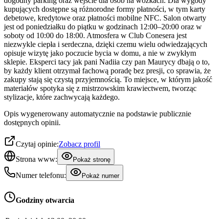
dogodny parking oraz wejście dla osób na wózkach. Dla wygody
kupujących dostępne są różnorodne formy płatności, w tym karty
debetowe, kredytowe oraz płatności mobilne NFC. Salon otwarty
jest od poniedziałku do piątku w godzinach 12:00–20:00 oraz w
soboty od 10:00 do 18:00. Atmosfera w Club Conesera jest
niezwykle ciepła i serdeczna, dzięki czemu wielu odwiedzających
opisuje wizytę jako poczucie bycia w domu, a nie w zwykłym
sklepie. Eksperci tacy jak pani Nadiia czy pan Maurycy dbają o to,
by każdy klient otrzymał fachową poradę bez presji, co sprawia, że
zakupy stają się czystą przyjemnością. To miejsce, w którym jakość
materiałów spotyka się z mistrzowskim krawiectwem, tworząc
stylizacje, które zachwycają każdego.
Opis wygenerowany automatycznie na podstawie publicznie
dostępnych opinii.
Czytaj opinie:
Zobacz profil
Strona www:
Pokaż stronę
Numer telefonu:
Pokaż numer
Godziny otwarcia