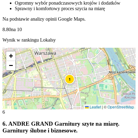
Ogromny wybór ponadczasowych krojów i dodatków
Sprawny i komfortowy proces szycia na miarę
Na podstawie analizy opinii Google Maps.
8.80
na
10
Wynik w rankingu Lokalsy
+
−
1
Leaflet
|
©
OpenStreetMap
6
6
.
ANDRE GRAND Garnitury szyte na miarę.
Garnitury ślubne i biznesowe.