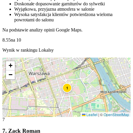
Doskonałe dopasowanie garniturów do sylwetki
Wyjątkowa, przyjazna atmosfera w salonie
Wysoka satysfakcja klientów potwierdzona wieloma
powrotami do salonu
Na podstawie analizy opinii Google Maps.
8.55
na
10
Wynik w rankingu Lokalsy
+
−
1
Leaflet
|
©
OpenStreetMap
7
7
.
Zack Roman