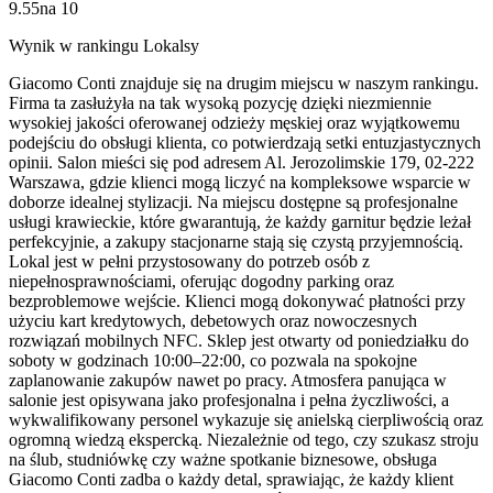
9.55
na
10
Wynik w rankingu Lokalsy
Giacomo Conti znajduje się na drugim miejscu w naszym rankingu.
Firma ta zasłużyła na tak wysoką pozycję dzięki niezmiennie
wysokiej jakości oferowanej odzieży męskiej oraz wyjątkowemu
podejściu do obsługi klienta, co potwierdzają setki entuzjastycznych
opinii. Salon mieści się pod adresem Al. Jerozolimskie 179, 02-222
Warszawa, gdzie klienci mogą liczyć na kompleksowe wsparcie w
doborze idealnej stylizacji. Na miejscu dostępne są profesjonalne
usługi krawieckie, które gwarantują, że każdy garnitur będzie leżał
perfekcyjnie, a zakupy stacjonarne stają się czystą przyjemnością.
Lokal jest w pełni przystosowany do potrzeb osób z
niepełnosprawnościami, oferując dogodny parking oraz
bezproblemowe wejście. Klienci mogą dokonywać płatności przy
użyciu kart kredytowych, debetowych oraz nowoczesnych
rozwiązań mobilnych NFC. Sklep jest otwarty od poniedziałku do
soboty w godzinach 10:00–22:00, co pozwala na spokojne
zaplanowanie zakupów nawet po pracy. Atmosfera panująca w
salonie jest opisywana jako profesjonalna i pełna życzliwości, a
wykwalifikowany personel wykazuje się anielską cierpliwością oraz
ogromną wiedzą ekspercką. Niezależnie od tego, czy szukasz stroju
na ślub, studniówkę czy ważne spotkanie biznesowe, obsługa
Giacomo Conti zadba o każdy detal, sprawiając, że każdy klient