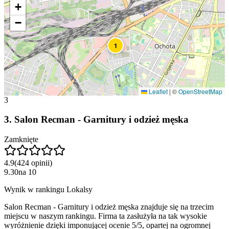
+
−
1
Leaflet
|
©
OpenStreetMap
3
3
.
Salon Recman - Garnitury i odzież męska
Zamknięte
4.9
(
424
opinii
)
9.30
na
10
Wynik w rankingu Lokalsy
Salon Recman - Garnitury i odzież męska znajduje się na trzecim
miejscu w naszym rankingu. Firma ta zasłużyła na tak wysokie
wyróżnienie dzięki imponującej ocenie 5/5, opartej na ogromnej