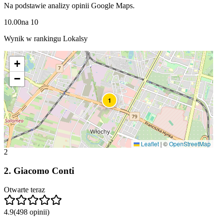
Na podstawie analizy opinii Google Maps.
10.00
na
10
Wynik w rankingu Lokalsy
+
−
1
Leaflet
|
©
OpenStreetMap
2
2
.
Giacomo Conti
Otwarte teraz
4.9
(
498
opinii
)