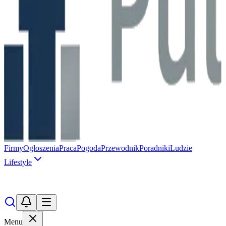
Firmy
Ogłoszenia
Praca
Pogoda
Przewodnik
Poradniki
Ludzie
Lifestyle
Menu