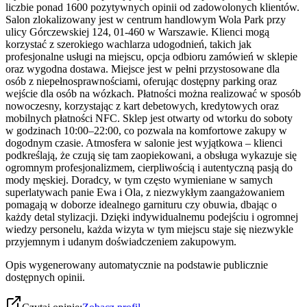
liczbie ponad 1600 pozytywnych opinii od zadowolonych klientów.
Salon zlokalizowany jest w centrum handlowym Wola Park przy
ulicy Górczewskiej 124, 01-460 w Warszawie. Klienci mogą
korzystać z szerokiego wachlarza udogodnień, takich jak
profesjonalne usługi na miejscu, opcja odbioru zamówień w sklepie
oraz wygodna dostawa. Miejsce jest w pełni przystosowane dla
osób z niepełnosprawnościami, oferując dostępny parking oraz
wejście dla osób na wózkach. Płatności można realizować w sposób
nowoczesny, korzystając z kart debetowych, kredytowych oraz
mobilnych płatności NFC. Sklep jest otwarty od wtorku do soboty
w godzinach 10:00–22:00, co pozwala na komfortowe zakupy w
dogodnym czasie. Atmosfera w salonie jest wyjątkowa – klienci
podkreślają, że czują się tam zaopiekowani, a obsługa wykazuje się
ogromnym profesjonalizmem, cierpliwością i autentyczną pasją do
mody męskiej. Doradcy, w tym często wymieniane w samych
superlatywach panie Ewa i Ola, z niezwykłym zaangażowaniem
pomagają w doborze idealnego garnituru czy obuwia, dbając o
każdy detal stylizacji. Dzięki indywidualnemu podejściu i ogromnej
wiedzy personelu, każda wizyta w tym miejscu staje się niezwykle
przyjemnym i udanym doświadczeniem zakupowym.
Opis wygenerowany automatycznie na podstawie publicznie
dostępnych opinii.