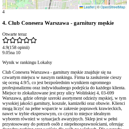
Leaflet
|
©
OpenStreetMap
4
4
.
Club Conesera Warszawa - garnitury męskie
Otwarte teraz
4.9
(
158
opinii
)
9.05
na
10
Wynik w rankingu Lokalsy
Club Conesera Warszawa - garnitury męskie znajduje się na
czwartym miejscu w naszym rankingu. Firma ta zasłużenie cieszy
się oceną 4.9/5, co jest bezpośrednim wynikiem ogromnego
profesjonalizmu oraz indywidualnego podejścia do każdego klienta.
Miejsce to zlokalizowane jest przy ulicy Wolińskiej 4, 03-699
Warszawa, gdzie oferuje szeroki asortyment odzieży męskiej, w tym
wysokiej jakości garnitury, koszule, kamizelki oraz obuwie. Klienci
mogą liczyć na pełne wsparcie w zakresie poprawek krawieckich,
nawet w trybie ekspresowym, co czyni to miejsce idealnym
wyborem również w sytuacjach awaryjnych. Sklep jest w pełni
przystosowany do potrzeb osób z niepełnosprawnościami, oferując