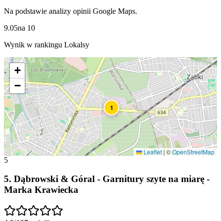
Na podstawie analizy opinii Google Maps.
9.05
na
10
Wynik w rankingu Lokalsy
+
−
1
Leaflet
|
©
OpenStreetMap
5
5
.
Dąbrowski & Góral - Garnitury szyte na miarę -
Marka Krawiecka