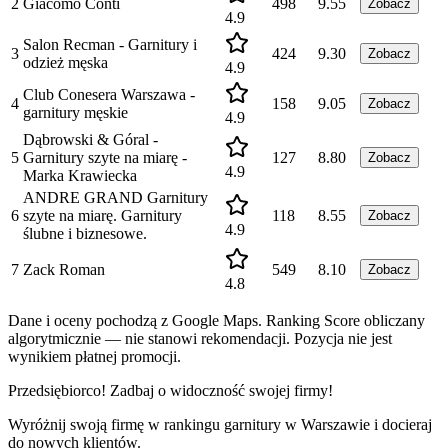
2
Giacomo Conti
498
9.55
Zobacz
4.9
Salon Recman - Garnitury i
3
424
9.30
Zobacz
odzież męska
4.9
Club Conesera Warszawa -
4
158
9.05
Zobacz
garnitury męskie
4.9
Dąbrowski & Góral -
5
Garnitury szyte na miarę -
127
8.80
Zobacz
4.9
Marka Krawiecka
ANDRE GRAND Garnitury
6
szyte na miarę. Garnitury
118
8.55
Zobacz
4.9
ślubne i biznesowe.
7
Zack Roman
549
8.10
Zobacz
4.8
Dane i oceny pochodzą z Google Maps. Ranking Score obliczany
algorytmicznie — nie stanowi rekomendacji. Pozycja nie jest
wynikiem płatnej promocji.
Przedsiębiorco! Zadbaj o widoczność swojej firmy!
Wyróżnij swoją firmę w rankingu
garnitury
w
Warszawie
i docieraj
do nowych klientów.