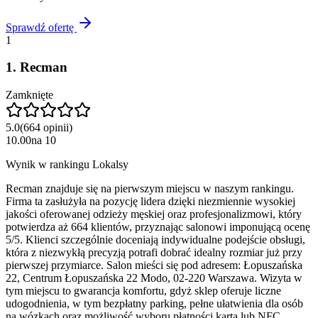
Sprawdź ofertę
1
1
.
Recman
Zamknięte
5.0
(
664
opinii
)
10.00
na
10
Wynik w rankingu Lokalsy
Recman znajduje się na pierwszym miejscu w naszym rankingu.
Firma ta zasłużyła na pozycję lidera dzięki niezmiennie wysokiej
jakości oferowanej odzieży męskiej oraz profesjonalizmowi, który
potwierdza aż 664 klientów, przyznając salonowi imponującą ocenę
5/5. Klienci szczególnie doceniają indywidualne podejście obsługi,
która z niezwykłą precyzją potrafi dobrać idealny rozmiar już przy
pierwszej przymiarce. Salon mieści się pod adresem: Łopuszańska
22, Centrum Łopuszańska 22 Modo, 02-220 Warszawa. Wizyta w
tym miejscu to gwarancja komfortu, gdyż sklep oferuje liczne
udogodnienia, w tym bezpłatny parking, pełne ułatwienia dla osób
na wózkach oraz możliwość wyboru płatności kartą lub NFC.