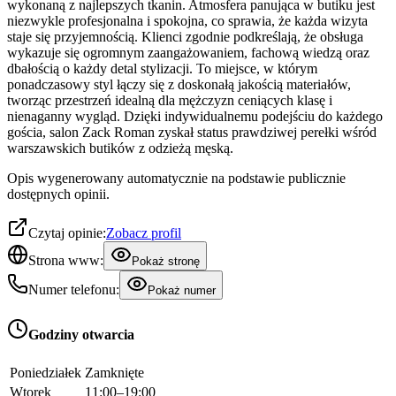
wykonaną z najlepszych tkanin. Atmosfera panująca w butiku jest
niezwykle profesjonalna i spokojna, co sprawia, że każda wizyta
staje się przyjemnością. Klienci zgodnie podkreślają, że obsługa
wykazuje się ogromnym zaangażowaniem, fachową wiedzą oraz
dbałością o każdy detal stylizacji. To miejsce, w którym
ponadczasowy styl łączy się z doskonałą jakością materiałów,
tworząc przestrzeń idealną dla mężczyzn ceniących klasę i
nienaganny wygląd. Dzięki indywidualnemu podejściu do każdego
gościa, salon Zack Roman zyskał status prawdziwej perełki wśród
warszawskich butików z odzieżą męską.
Opis wygenerowany automatycznie na podstawie publicznie
dostępnych opinii.
Czytaj opinie:
Zobacz profil
Strona www:
Pokaż stronę
Numer telefonu:
Pokaż numer
Godziny otwarcia
Poniedziałek
Zamknięte
Wtorek
11:00–19:00