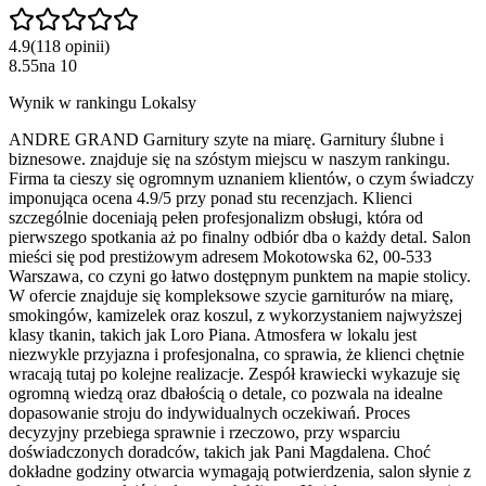
4.9
(
118
opinii
)
8.55
na
10
Wynik w rankingu Lokalsy
ANDRE GRAND Garnitury szyte na miarę. Garnitury ślubne i
biznesowe. znajduje się na szóstym miejscu w naszym rankingu.
Firma ta cieszy się ogromnym uznaniem klientów, o czym świadczy
imponująca ocena 4.9/5 przy ponad stu recenzjach. Klienci
szczególnie doceniają pełen profesjonalizm obsługi, która od
pierwszego spotkania aż po finalny odbiór dba o każdy detal. Salon
mieści się pod prestiżowym adresem Mokotowska 62, 00-533
Warszawa, co czyni go łatwo dostępnym punktem na mapie stolicy.
W ofercie znajduje się kompleksowe szycie garniturów na miarę,
smokingów, kamizelek oraz koszul, z wykorzystaniem najwyższej
klasy tkanin, takich jak Loro Piana. Atmosfera w lokalu jest
niezwykle przyjazna i profesjonalna, co sprawia, że klienci chętnie
wracają tutaj po kolejne realizacje. Zespół krawiecki wykazuje się
ogromną wiedzą oraz dbałością o detale, co pozwala na idealne
dopasowanie stroju do indywidualnych oczekiwań. Proces
decyzyjny przebiega sprawnie i rzeczowo, przy wsparciu
doświadczonych doradców, takich jak Pani Magdalena. Choć
dokładne godziny otwarcia wymagają potwierdzenia, salon słynie z