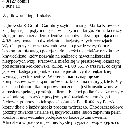
4.9
(
127
opinii
)
8.80
na
10
Wynik w rankingu Lokalsy
Dąbrowski & Góral - Garnitury szyte na miarę - Marka Krawiecka
znajduje się na piątym miejscu w naszym rankingu. Firma ta cieszy
się ogromnym uznaniem klientów, co potwierdza imponująca ocena
4.9/5 przy ponad stu dwudziestu entuzjastycznych recenzjach.
Wysoka pozycja w zestawieniu wynika przede wszystkim z
bezkompromisowego podejścia do jakości materiałów oraz kunsztu
krawieckiego, który pozwala na realizację nawet najbardziej
nietypowych wizji. Pracownia mieści się w prestiżowej lokalizacji
pod adresem Mokotowska 45/lok. VI, 00-551 Warszawa, co czyni
ją łatwo dostępnym punktem na mapie stolicy dla najbardziej
wymagających klientów. W ofercie marki znajduje się
kompleksowe szycie garniturów oraz koszul na miarę, gdzie każdy
detal – od doboru tkanin po wykończenia – jest konsultowany w
atmosferze pełnego profesjonalizmu. Klienci podkreślają, że wizyty
w salonie są niezwykle przyjemnym doświadczeniem dzięki
fachowej pomocy takich specjalistów jak Pan Rafał czy Patryk,
którzy dbają o każdy aspekt procesu twórczego. Choć szczegółowe
godziny otwarcia ustalane są indywidualnie, salon zapewnia pełen
komfort i indywidualne podejście do każdego zamówienia.
Atmosfera w pracowni jest niezwykle przyjazna i wspierająca, co