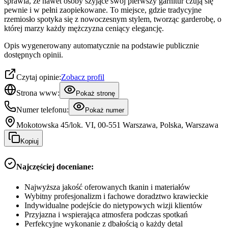
sprawia, że nawet osoby szyjące swój pierwszy garnitur czują się
pewnie i w pełni zaopiekowane. To miejsce, gdzie tradycyjne
rzemiosło spotyka się z nowoczesnym stylem, tworząc garderobę, o
której marzy każdy mężczyzna ceniący elegancję.
Opis wygenerowany automatycznie na podstawie publicznie
dostępnych opinii.
Czytaj opinie:
Zobacz profil
Strona www:
Pokaż stronę
Numer telefonu:
Pokaż numer
Mokotowska 45/lok. VI, 00-551 Warszawa, Polska, Warszawa
Kopiuj
Najczęściej doceniane:
Najwyższa jakość oferowanych tkanin i materiałów
Wybitny profesjonalizm i fachowe doradztwo krawieckie
Indywidualne podejście do nietypowych wizji klientów
Przyjazna i wspierająca atmosfera podczas spotkań
Perfekcyjne wykonanie z dbałością o każdy detal