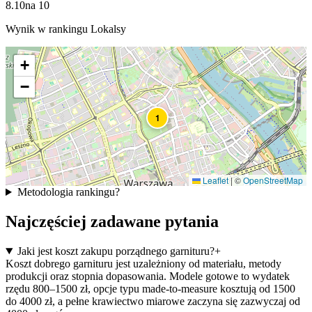
8.10
na
10
Wynik w rankingu Lokalsy
+
−
1
Leaflet
|
©
OpenStreetMap
Metodologia rankingu
?
Najczęściej zadawane pytania
Jaki jest koszt zakupu porządnego garnituru?
+
Koszt dobrego garnituru jest uzależniony od materiału, metody
produkcji oraz stopnia dopasowania. Modele gotowe to wydatek
rzędu 800–1500 zł, opcje typu made-to-measure kosztują od 1500
do 4000 zł, a pełne krawiectwo miarowe zaczyna się zazwyczaj od