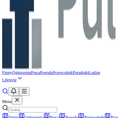
Firmy
Ogłoszenia
Praca
Pogoda
Przewodnik
Poradniki
Ludzie
Lifestyle
Menu
Firmy
Ogłoszenia
Praca
Pogoda
Przewodnik
Pora