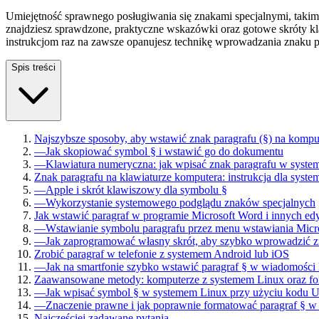
Umiejętność sprawnego posługiwania się znakami specjalnymi, takimi 
znajdziesz sprawdzone, praktyczne wskazówki oraz gotowe skróty k
instrukcjom raz na zawsze opanujesz technikę wprowadzania znaku p
Spis treści
Najszybsze sposoby, aby wstawić znak paragrafu (§) na komput
—
Jak skopiować symbol § i wstawić go do dokumentu
—
Klawiatura numeryczna: jak wpisać znak paragrafu w syst
Znak paragrafu na klawiaturze komputera: instrukcja dla sys
—
Apple i skrót klawiszowy dla symbolu §
—
Wykorzystanie systemowego podglądu znaków specjalnych
Jak wstawić paragraf w programie Microsoft Word i innych edy
—
Wstawianie symbolu paragrafu przez menu wstawiania Micr
—
Jak zaprogramować własny skrót, aby szybko wprowadzić z
Zrobić paragraf w telefonie z systemem Android lub iOS
—
Jak na smartfonie szybko wstawić paragraf § w wiadomości 
Zaawansowane metody: komputerze z systemem Linux oraz f
—
Jak wpisać symbol § w systemem Linux przy użyciu kodu 
—
Znaczenie prawne i jak poprawnie formatować paragraf § w
Najczęściej zadawane pytania