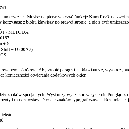
dows
y numerycznej. Musisz najpierw włączyć funkcję
Num Lock
na swoim 
 korzystasz z bloku klawiszy po prawej stronie, a nie z cyfr umieszczo
ÓT / METODA
 0167
n + 6
+ Shift + U (00A7)
acOS
anemu skrótowi. Aby zrobić paragraf na klawiaturze, wystarczy wcisn
ez konieczności otwierania dodatkowych okien.
palety znaków specjalnych. Wystarczy wyszukać w systemie Podgląd z
umenty i musisz wstawiać wiele znaków typograficznych. Rozumiejąc,
 tekstu
rd