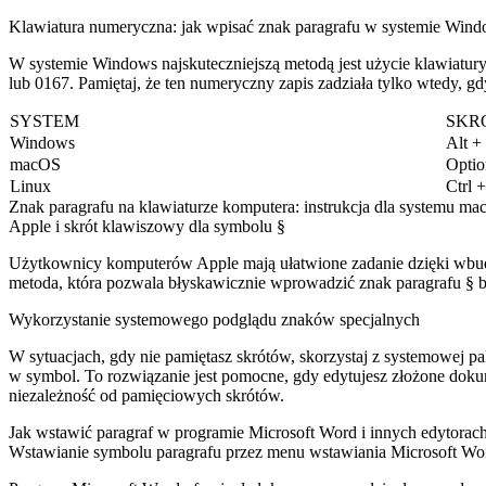
Klawiatura numeryczna: jak wpisać znak paragrafu w systemie Win
W systemie Windows najskuteczniejszą metodą jest użycie klawiatur
lub 0167. Pamiętaj, że ten numeryczny zapis zadziała tylko wtedy, gdy
SYSTEM
SKR
Windows
Alt +
macOS
Optio
Linux
Ctrl 
Znak paragrafu na klawiaturze komputera: instrukcja dla systemu m
Apple i skrót klawiszowy dla symbolu §
Użytkownicy komputerów Apple mają ułatwione zadanie dzięki wbudow
metoda, która pozwala błyskawicznie wprowadzić znak paragrafu § b
Wykorzystanie systemowego podglądu znaków specjalnych
W sytuacjach, gdy nie pamiętasz skrótów, skorzystaj z systemowej 
w symbol. To rozwiązanie jest pomocne, gdy edytujesz złożone dok
niezależność od pamięciowych skrótów.
Jak wstawić paragraf w programie Microsoft Word i innych edytorach
Wstawianie symbolu paragrafu przez menu wstawiania Microsoft Wo