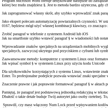
Program Microsoft Word oferuje dedykowane narzędzie do zarządzani
której bez trudu znajdziesz §. Jest to metoda bardzo użyteczna, gdy 
Jak zaprogramować własny skrót, aby szybko wprowadzić znak para
Jako ekspert polecam automatyzację powtarzalnych czynności. W us
0167, będziesz mógł użyć własnej kombinacji klawiszy, co znacząc
Zrobić paragraf w telefonie z systemem Android lub iOS
Jak na smartfonie szybko wstawić paragraf § w wiadomości lub notat
Wprowadzanie znaków specjalnych na urządzeniach mobilnych wygląda
specjalnych, zazwyczaj ukrytego pod przyciskiem z cyframi lub symb
Zaawansowane metody: komputerze z systemem Linux oraz format
Jak wpisać symbol § w systemem Linux przy użyciu kodu Unicode
Dla użytkowników korzystających z systemu Linux, wstawienie znaku
Enter. To profesjonalne podejście pozwala wstawiać znaki specjalne 
Znaczenie prawne i jak poprawnie formatować paragraf § w aktach 
Pamiętaj, że paragraf jest podstawową jednostką redakcyjną w teks
Dbałość o takie detale buduje Twój autorytet jako osoby rzetelnej. To
Sprawdź, czy masz włączony Num Lock przed wpisywaniem kodó