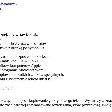
lawiaturze?
?
znej, aby wstawić znak.
6.
śli nie chcesz używać skrótów.
abską z kropką po symbolu §.
znaku § bezpośrednio z tekstu.
isania kodu 0167 lub 21.
wników komputerów Apple.
 programie Microsoft Word.
piowania rzadkich znaków specjalnych.
niu z systemem Android lub iOS.
 laptopie
 rozwiązaniem jest skopiowanie go z gotowego tekstu. Wystarczy zazna
to znać bardziej zaawansowane rozwiązania, które przyspieszą Twoją