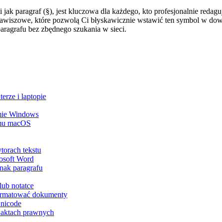
jak paragraf (§), jest kluczowa dla każdego, kto profesjonalnie redag
lawiszowe, które pozwolą Ci błyskawicznie wstawić ten symbol w dow
aragrafu bez zbędnego szukania w sieci.
erze i laptopie
emie Windows
temu macOS
torach tekstu
osoft Word
nak paragrafu
lub notatce
ormatować dokumenty
Unicode
 aktach prawnych