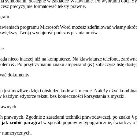
a symbolami, dostępne w zakładce Wstawianie. Po wybraniu opcji Symb
chcesz precyzyjnie formatować teksty prawne.
grafu
tawieniach programu Microsoft Word możesz zdefiniować własny skrót
o zwiększy Twoją wydajność podczas pisania umów.
ce
 nieco inaczej niż na komputerze. Na klawiaturze telefonu, zarówno
olem &. Po przytrzymaniu znaku ampersand (&) zobaczysz listę dostępn
ować dokumenty
 jest możliwe dzięki obsłudze kodów Unicode. Należy użyć kombinacji
w każdym edytorze tekstu bez konieczności korzystania z myszki.
prawnych
tach prawnych. Zgodnie z zasadami techniki prawodawczej, po znaku § 
,
jak zrobić paragraf
w sposób poprawny typograficznie, świadczy o T
w numerycznych.