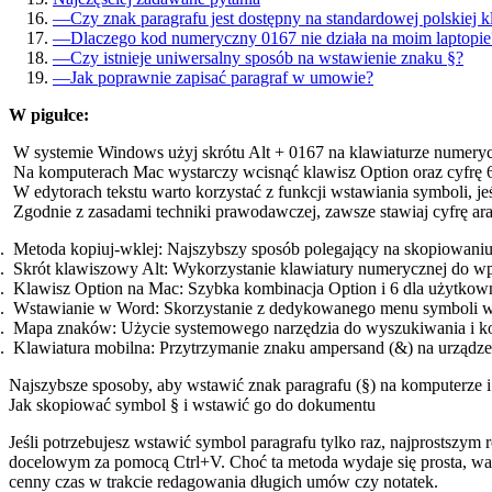
—
Czy znak paragrafu jest dostępny na standardowej polskiej k
—
Dlaczego kod numeryczny 0167 nie działa na moim laptopie
—
Czy istnieje uniwersalny sposób na wstawienie znaku §?
—
Jak poprawnie zapisać paragraf w umowie?
W pigułce:
W systemie Windows użyj skrótu Alt + 0167 na klawiaturze numeryc
Na komputerach Mac wystarczy wcisnąć klawisz Option oraz cyfrę 
W edytorach tekstu warto korzystać z funkcji wstawiania symboli, je
Zgodnie z zasadami techniki prawodawczej, zawsze stawiaj cyfrę ar
Metoda kopiuj-wklej: Najszybszy sposób polegający na skopiowaniu 
Skrót klawiszowy Alt: Wykorzystanie klawiatury numerycznej do wp
Klawisz Option na Mac: Szybka kombinacja Option i 6 dla użytko
Wstawianie w Word: Skorzystanie z dedykowanego menu symboli w
Mapa znaków: Użycie systemowego narzędzia do wyszukiwania i ko
Klawiatura mobilna: Przytrzymanie znaku ampersand (&) na urządze
Najszybsze sposoby, aby wstawić znak paragrafu (§) na komputerze i
Jak skopiować symbol § i wstawić go do dokumentu
Jeśli potrzebujesz wstawić symbol paragrafu tylko raz, najprostszym
docelowym za pomocą Ctrl+V. Choć ta metoda wydaje się prosta, war
cenny czas w trakcie redagowania długich umów czy notatek.