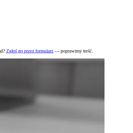
ąd?
Zgłoś go przez formularz
— poprawimy treść.