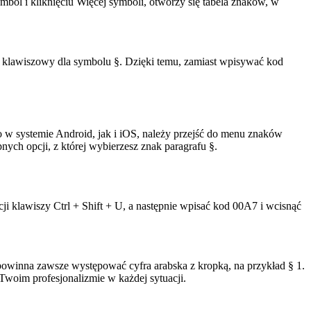
ol i kliknięciu Więcej symboli, otworzy się tabela znaków, w
 klawiszowy dla symbolu §. Dzięki temu, zamiast wpisywać kod
 w systemie Android, jak i iOS, należy przejść do menu znaków
ych opcji, z której wybierzesz znak paragrafu §.
 klawiszy Ctrl + Shift + U, a następnie wpisać kod 00A7 i wcisnąć
powinna zawsze występować cyfra arabska z kropką, na przykład § 1.
woim profesjonalizmie w każdej sytuacji.