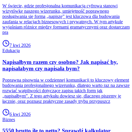
W świecie, gdzie profesjonalna komunikacja cyfrowa stanowi
wizytówkę naszego wizerunku, umiejętność poprawnego
posługiwania się formą „napiszę” jest kluczowa dla budowania
zaufania w relacjach biznesowych i prywatnych. W tym artykule
wyjaśniam różnice między formami gramatycznymi oraz dostarczam
pra
7 kwi 2026
Edukacja
Napisałbym razem czy osobno? Jak napisać by,
napisałabym czy napisała bym?
Poprawna pisownia w codziennej komunikacji to kluczowy element
budowania profesjonalnego wizerunku, dlatego warto raz na zawsze
rozwiać wątpliwości dotyczące zapisu takich form jak
„napisałbym”. Z tego artykułu dowiesz się, dlaczego piszemy je
łącznie, oraz poznasz praktyczne zasady trybu przypuszcz
6 kwi 2026
Biznes
5550 brutto ile to netto? Sprawdź kalkulator