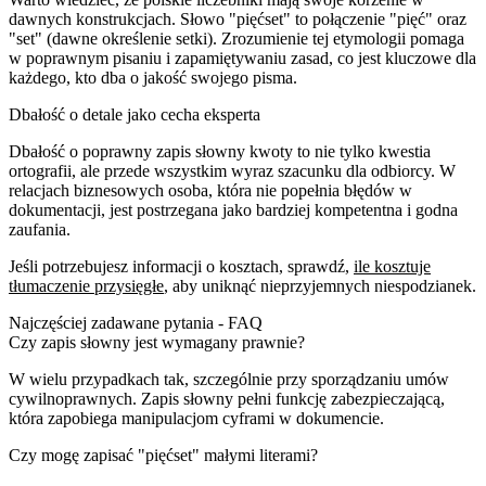
dawnych konstrukcjach. Słowo "pięćset" to połączenie "pięć" oraz
"set" (dawne określenie setki). Zrozumienie tej etymologii pomaga
w poprawnym pisaniu i zapamiętywaniu zasad, co jest kluczowe dla
każdego, kto dba o jakość swojego pisma.
Dbałość o detale jako cecha eksperta
Dbałość o poprawny zapis słowny kwoty to nie tylko kwestia
ortografii, ale przede wszystkim wyraz szacunku dla odbiorcy. W
relacjach biznesowych osoba, która nie popełnia błędów w
dokumentacji, jest postrzegana jako bardziej kompetentna i godna
zaufania.
Jeśli potrzebujesz informacji o kosztach, sprawdź,
ile kosztuje
tłumaczenie przysięgłe
, aby uniknąć nieprzyjemnych niespodzianek.
Najczęściej zadawane pytania - FAQ
Czy zapis słowny jest wymagany prawnie?
W wielu przypadkach tak, szczególnie przy sporządzaniu umów
cywilnoprawnych. Zapis słowny pełni funkcję zabezpieczającą,
która zapobiega manipulacjom cyframi w dokumencie.
Czy mogę zapisać "pięćset" małymi literami?