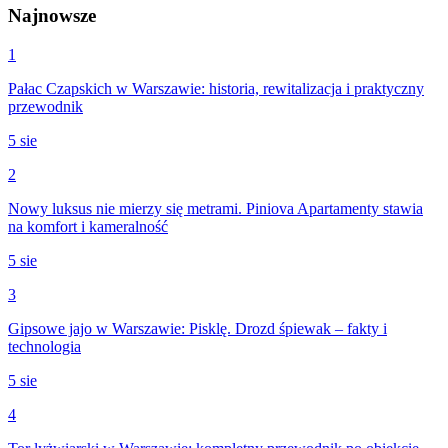
Najnowsze
1
Pałac Czapskich w Warszawie: historia, rewitalizacja i praktyczny
przewodnik
5 sie
2
Nowy luksus nie mierzy się metrami. Piniova Apartamenty stawia
na komfort i kameralność
5 sie
3
Gipsowe jajo w Warszawie: Pisklę. Drozd śpiewak – fakty i
technologia
5 sie
4