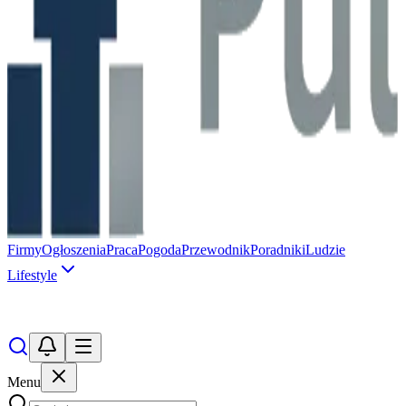
Firmy
Ogłoszenia
Praca
Pogoda
Przewodnik
Poradniki
Ludzie
Lifestyle
Menu