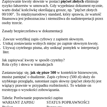
Zapisywanie kwoty słownie w postaci
pięćset złotych
eliminuje
ryzyko fałszerstw w umowach. Gdy wypełniasz dokument ręcznie,
warto dodać końcówkę określającą grosze, np. "pięćset złotych
00/100". To międzynarodowy standard, który sprawia, że wartość
finansowa jest jednoznaczna i niemożliwa do nadinterpretacji przez
osoby trzecie.
Zasady bezpieczeństwa w dokumentacji
Zawsze weryfikuj zapis cyfrowy z zapisem słownym.
Unikaj zostawiania wolnych miejsc po zapisie słownym kwoty.
Używaj czytelnego pisma, aby uniknąć pomyłek w interpretacji
liter.
Jak zapisywać kwoty w sposób czytelny?
Rola cyfry i słowa w transakcjach
Zastanawiając się,
jak się pisze 500
w kontekście biznesowym,
musisz pamiętać o dualizmie. Zapis cyfrowy (500 zł) służy do
szybkiego przeglądu, natomiast zapis słowny (pięćset złotych) jest
wiążący prawnie w przypadku rozbieżności. To właśnie on
rozstrzyga o wysokości zobowiązania.
Tabela: Porównanie poprawności zapisu
WARIANT ZAPISU
STATUS POPRAWNOŚCI