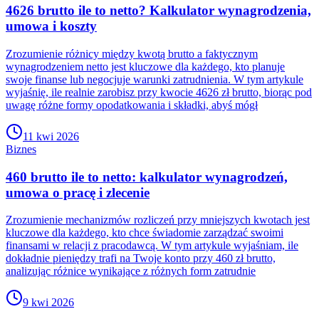
4626 brutto ile to netto? Kalkulator wynagrodzenia,
umowa i koszty
Zrozumienie różnicy między kwotą brutto a faktycznym
wynagrodzeniem netto jest kluczowe dla każdego, kto planuje
swoje finanse lub negocjuje warunki zatrudnienia. W tym artykule
wyjaśnię, ile realnie zarobisz przy kwocie 4626 zł brutto, biorąc pod
uwagę różne formy opodatkowania i składki, abyś mógł
11 kwi 2026
Biznes
460 brutto ile to netto: kalkulator wynagrodzeń,
umowa o pracę i zlecenie
Zrozumienie mechanizmów rozliczeń przy mniejszych kwotach jest
kluczowe dla każdego, kto chce świadomie zarządzać swoimi
finansami w relacji z pracodawcą. W tym artykule wyjaśniam, ile
dokładnie pieniędzy trafi na Twoje konto przy 460 zł brutto,
analizując różnice wynikające z różnych form zatrudnie
9 kwi 2026