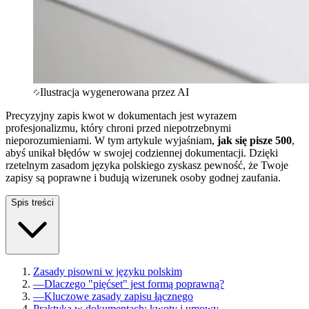
Ilustracja wygenerowana przez AI
Precyzyjny zapis kwot w dokumentach jest wyrazem
profesjonalizmu, który chroni przed niepotrzebnymi
nieporozumieniami. W tym artykule wyjaśniam,
jak się pisze 500
,
abyś unikał błędów w swojej codziennej dokumentacji. Dzięki
rzetelnym zasadom języka polskiego zyskasz pewność, że Twoje
zapisy są poprawne i budują wizerunek osoby godnej zaufania.
Spis treści
Zasady pisowni w języku polskim
—
Dlaczego "pięćset" jest formą poprawną?
—
Kluczowe zasady zapisu łącznego
Praktyka w dokumentach: kwoty i umowy