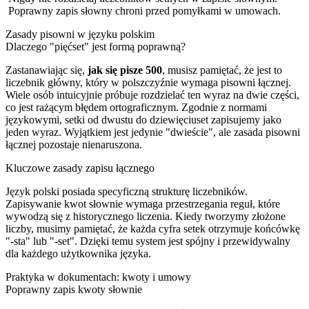
Poprawny zapis słowny chroni przed pomyłkami w umowach.
Zasady pisowni w języku polskim
Dlaczego "pięćset" jest formą poprawną?
Zastanawiając się,
jak się pisze 500
, musisz pamiętać, że jest to
liczebnik główny, który w polszczyźnie wymaga pisowni łącznej.
Wiele osób intuicyjnie próbuje rozdzielać ten wyraz na dwie części,
co jest rażącym błędem ortograficznym. Zgodnie z normami
językowymi, setki od dwustu do dziewięciuset zapisujemy jako
jeden wyraz. Wyjątkiem jest jedynie "dwieście", ale zasada pisowni
łącznej pozostaje nienaruszona.
Kluczowe zasady zapisu łącznego
Język polski posiada specyficzną strukturę liczebników.
Zapisywanie kwot słownie wymaga przestrzegania reguł, które
wywodzą się z historycznego liczenia. Kiedy tworzymy złożone
liczby, musimy pamiętać, że każda cyfra setek otrzymuje końcówkę
"-sta" lub "-set". Dzięki temu system jest spójny i przewidywalny
dla każdego użytkownika języka.
Praktyka w dokumentach: kwoty i umowy
Poprawny zapis kwoty słownie