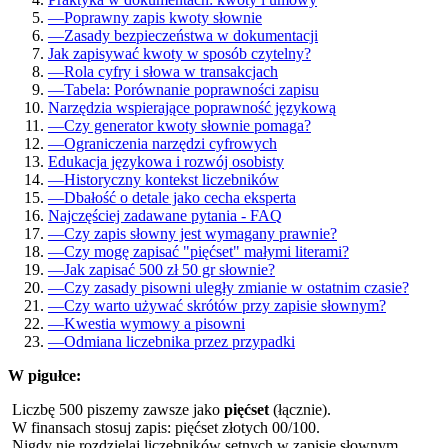
—
Poprawny zapis kwoty słownie
—
Zasady bezpieczeństwa w dokumentacji
Jak zapisywać kwoty w sposób czytelny?
—
Rola cyfry i słowa w transakcjach
—
Tabela: Porównanie poprawności zapisu
Narzędzia wspierające poprawność językową
—
Czy generator kwoty słownie pomaga?
—
Ograniczenia narzędzi cyfrowych
Edukacja językowa i rozwój osobisty
—
Historyczny kontekst liczebników
—
Dbałość o detale jako cecha eksperta
Najczęściej zadawane pytania - FAQ
—
Czy zapis słowny jest wymagany prawnie?
—
Czy mogę zapisać "pięćset" małymi literami?
—
Jak zapisać 500 zł 50 gr słownie?
—
Czy zasady pisowni uległy zmianie w ostatnim czasie?
—
Czy warto używać skrótów przy zapisie słownym?
—
Kwestia wymowy a pisowni
—
Odmiana liczebnika przez przypadki
W pigułce:
Liczbę 500 piszemy zawsze jako
pięćset
(łącznie).
W finansach stosuj zapis: pięćset złotych 00/100.
Nigdy nie rozdzielaj liczebników setnych w zapisie słownym.