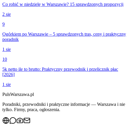
Co robić w niedzielę w Warszawie? 15 sprawdzonych propozycji
2 sie
9
Ogórkiem po Warszawie – 5 sprawdzonych tras, ceny i praktyczny
poradnik
1 sie
10
5k netto ile to brutto: Praktyczny przewodnik i przelicznik płac
[2026]
1 sie
PulsWarszawa.pl
Poradniki, przewodniki i praktyczne informacje — Warszawa i nie
tylko. Firmy, praca, ogłoszenia.