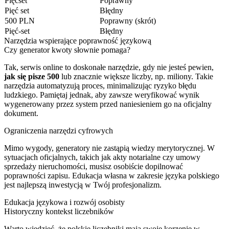
Pięćset
Poprawny
Pięć set
Błędny
500 PLN
Poprawny (skrót)
Pięć-set
Błędny
Narzędzia wspierające poprawność językową
Czy generator kwoty słownie pomaga?
Tak, serwis online to doskonałe narzędzie, gdy nie jesteś pewien,
jak się pisze 500
lub znacznie większe liczby, np. miliony. Takie
narzędzia automatyzują proces, minimalizując ryzyko błędu
ludzkiego. Pamiętaj jednak, aby zawsze weryfikować wynik
wygenerowany przez system przed naniesieniem go na oficjalny
dokument.
Ograniczenia narzędzi cyfrowych
Mimo wygody, generatory nie zastąpią wiedzy merytorycznej. W
sytuacjach oficjalnych, takich jak akty notarialne czy umowy
sprzedaży nieruchomości, musisz osobiście dopilnować
poprawności zapisu. Edukacja własna w zakresie języka polskiego
jest najlepszą inwestycją w Twój profesjonalizm.
Edukacja językowa i rozwój osobisty
Historyczny kontekst liczebników
Warto wiedzieć, że polskie liczebniki mają swoje korzenie w