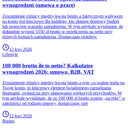
wynagrodzeń (umowa o pracę)
Zrozumienie różnicy między kwotą brutto a faktycznym wpływem
na konto jest kluczowe dla każdego, kto planuje domowy budżet
lub negocjuje warunki zatrudnienia. W tym artykule wyjaśniam, ile
dokładnie wynosi 5550 zł brutto w przeliczeniu na netto przy
różnych formach zatrudnienia. Dostarczam rzetelnyc
12 kwi 2026
Lifestyle
100 000 brutto ile to netto? Kalkulator
wynagrodzeń 2026: umowa, B2B, VAT
Zrozumienie różnicy między kwotą brutto a tym, co realnie trafia na
Twoje konto, to kluczowy element świadomego zarządzania
finansami, zwłaszcza przy planowaniu większych przychodów. W
tym artykule wyjaśniam, ile ze 100 000 zł brutto zostaje „na rękę” w
zależności od rodzaju umowy, dostarczając rzet
12 kwi 2026
Biznes