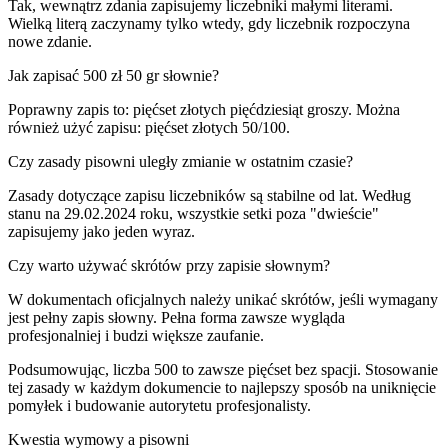
Tak, wewnątrz zdania zapisujemy liczebniki małymi literami.
Wielką literą zaczynamy tylko wtedy, gdy liczebnik rozpoczyna
nowe zdanie.
Jak zapisać 500 zł 50 gr słownie?
Poprawny zapis to: pięćset złotych pięćdziesiąt groszy. Można
również użyć zapisu: pięćset złotych 50/100.
Czy zasady pisowni uległy zmianie w ostatnim czasie?
Zasady dotyczące zapisu liczebników są stabilne od lat. Według
stanu na 29.02.2024 roku, wszystkie setki poza "dwieście"
zapisujemy jako jeden wyraz.
Czy warto używać skrótów przy zapisie słownym?
W dokumentach oficjalnych należy unikać skrótów, jeśli wymagany
jest pełny zapis słowny. Pełna forma zawsze wygląda
profesjonalniej i budzi większe zaufanie.
Podsumowując, liczba 500 to zawsze pięćset bez spacji. Stosowanie
tej zasady w każdym dokumencie to najlepszy sposób na uniknięcie
pomyłek i budowanie autorytetu profesjonalisty.
Kwestia wymowy a pisowni