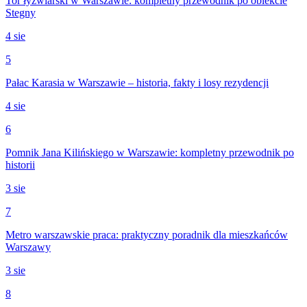
Tor łyżwiarski w Warszawie: kompletny przewodnik po obiekcie
Stegny
4 sie
5
Pałac Karasia w Warszawie – historia, fakty i losy rezydencji
4 sie
6
Pomnik Jana Kilińskiego w Warszawie: kompletny przewodnik po
historii
3 sie
7
Metro warszawskie praca: praktyczny poradnik dla mieszkańców
Warszawy
3 sie
8