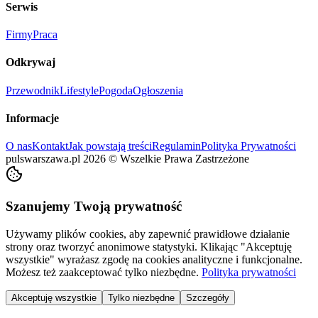
Serwis
Firmy
Praca
Odkrywaj
Przewodnik
Lifestyle
Pogoda
Ogłoszenia
Informacje
O nas
Kontakt
Jak powstają treści
Regulamin
Polityka Prywatności
pulswarszawa.pl
2026
©
Wszelkie Prawa Zastrzeżone
Szanujemy Twoją prywatność
Używamy plików cookies, aby zapewnić prawidłowe działanie
strony oraz tworzyć anonimowe statystyki. Klikając "Akceptuję
wszystkie" wyrażasz zgodę na cookies analityczne i funkcjonalne.
Możesz też zaakceptować tylko niezbędne.
Polityka prywatności
Akceptuję wszystkie
Tylko niezbędne
Szczegóły