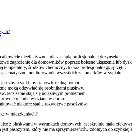
wych?
?
kowicie nieefektywne i nie zastąpią profesjonalnej dezynsekcji.
owe zagrożenie dla domowników poprzez bolesne ukąszenia lub dysk
iej temperatury, środków chemicznych oraz profesjonalnego sprzętu.
z systematyczne monitorowanie wszystkich zakamarków w sypialni.
jest zbyt rzadki, by stanowić realną pomoc.
ycznie mogą odżywiać się osobnikami pluskwy.
ew, lecz same stają się uciążliwym problemem.
są równie niemile widziane w domu.
minować niektóre stadia rozwojowe pasożytów.
agę w mieszkaniach?
walce z pluskwami w warunkach domowych jest skrajnie mało efektyw
t pasożytem, który nie ma sprzymierzeńców zdolnych do szybkiej elimi