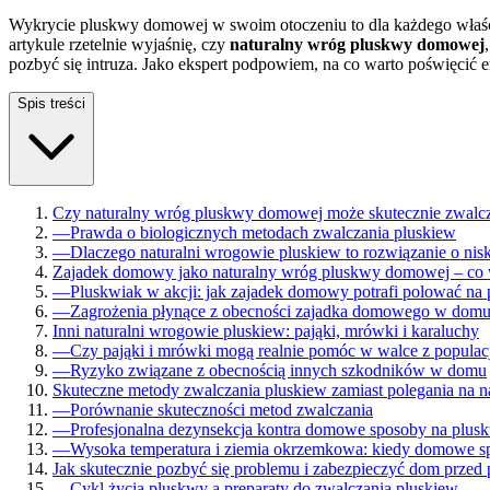
Wykrycie pluskwy domowej w swoim otoczeniu to dla każdego właści
artykule rzetelnie wyjaśnię, czy
naturalny wróg pluskwy domowej
pozbyć się intruza. Jako ekspert podpowiem, na co warto poświęcić e
Spis treści
Czy naturalny wróg pluskwy domowej może skutecznie zwalcz
—
Prawda o biologicznych metodach zwalczania pluskiew
—
Dlaczego naturalni wrogowie pluskiew to rozwiązanie o nisk
Zajadek domowy jako naturalny wróg pluskwy domowej – co 
—
Pluskwiak w akcji: jak zajadek domowy potrafi polować na
—
Zagrożenia płynące z obecności zajadka domowego w dom
Inni naturalni wrogowie pluskiew: pająki, mrówki i karaluchy
—
Czy pająki i mrówki mogą realnie pomóc w walce z populac
—
Ryzyko związane z obecnością innych szkodników w domu
Skuteczne metody zwalczania pluskiew zamiast polegania na n
—
Porównanie skuteczności metod zwalczania
—
Profesjonalna dezynsekcja kontra domowe sposoby na plus
—
Wysoka temperatura i ziemia okrzemkowa: kiedy domowe s
Jak skutecznie pozbyć się problemu i zabezpieczyć dom przed
—
Cykl życia pluskwy a preparaty do zwalczania pluskiew