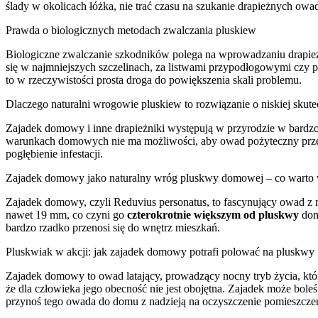
ślady w okolicach łóżka, nie trać czasu na szukanie drapieżnych owad
Prawda o biologicznych metodach zwalczania pluskiew
Biologiczne zwalczanie szkodników polega na wprowadzaniu drapież
się w najmniejszych szczelinach, za listwami przypodłogowymi czy p
to w rzeczywistości prosta droga do powiększenia skali problemu.
Dlaczego naturalni wrogowie pluskiew to rozwiązanie o niskiej skute
Zajadek domowy i inne drapieżniki występują w przyrodzie w bardzo 
warunkach domowych nie ma możliwości, aby owad pożyteczny przetrwa
pogłębienie infestacji.
Zajadek domowy jako naturalny wróg pluskwy domowej – co warto 
Zajadek domowy, czyli Reduvius personatus, to fascynujący owad z ro
nawet 19 mm, co czyni go
czterokrotnie większym od pluskwy
domo
bardzo rzadko przenosi się do wnętrz mieszkań.
Pluskwiak w akcji: jak zajadek domowy potrafi polować na pluskwy
Zajadek domowy to owad latający, prowadzący nocny tryb życia, któr
że dla człowieka jego obecność nie jest obojętna. Zajadek może bole
przynoś tego owada do domu z nadzieją na oczyszczenie pomieszcze