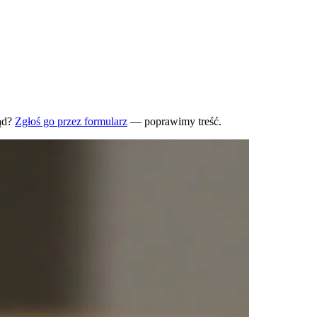
ąd?
Zgłoś go przez formularz
— poprawimy treść.