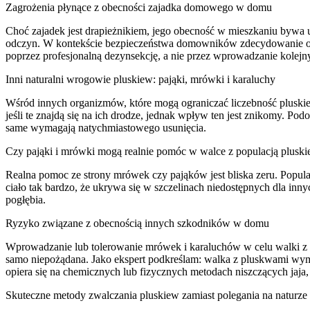
Zagrożenia płynące z obecności zajadka domowego w domu
Choć zajadek jest drapieżnikiem, jego obecność w mieszkaniu bywa 
odczyn. W kontekście bezpieczeństwa domowników zdecydowanie odr
poprzez profesjonalną dezynsekcję, a nie przez wprowadzanie kolejny
Inni naturalni wrogowie pluskiew: pająki, mrówki i karaluchy
Wśród innych organizmów, które mogą ograniczać liczebność pluskie
jeśli te znajdą się na ich drodze, jednak wpływ ten jest znikomy. P
same wymagają natychmiastowego usunięcia.
Czy pająki i mrówki mogą realnie pomóc w walce z populacją plusk
Realna pomoc ze strony mrówek czy pająków jest bliska zeru. Popula
ciało tak bardzo, że ukrywa się w szczelinach niedostępnych dla inny
pogłębia.
Ryzyko związane z obecnością innych szkodników w domu
Wprowadzanie lub tolerowanie mrówek i karaluchów w celu walki z p
samo niepożądana. Jako ekspert podkreślam: walka z pluskwami wyma
opiera się na chemicznych lub fizycznych metodach niszczących jaja, 
Skuteczne metody zwalczania pluskiew zamiast polegania na naturze