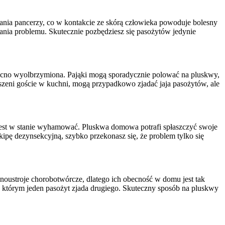
ania pancerzy, co w kontakcie ze skórą człowieka powoduje bolesny
ia problemu. Skutecznie pozbędziesz się pasożytów jedynie
 mocno wyolbrzymiona. Pająki mogą sporadycznie polować na pluskwy,
oszeni goście w kuchni, mogą przypadkowo zjadać jaja pasożytów, ale
e jest w stanie wyhamować. Pluskwa domowa potrafi spłaszczyć swoje
kipę dezynsekcyjną, szybko przekonasz się, że problem tylko się
oustroje chorobotwórcze, dlatego ich obecność w domu jest tak
 którym jeden pasożyt zjada drugiego. Skuteczny sposób na pluskwy