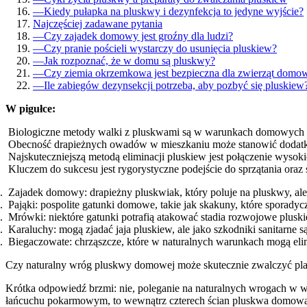
—
Kiedy pułapka na pluskwy i dezynfekcja to jedyne wyjście?
Najczęściej zadawane pytania
—
Czy zajadek domowy jest groźny dla ludzi?
—
Czy pranie pościeli wystarczy do usunięcia pluskiew?
—
Jak rozpoznać, że w domu są pluskwy?
—
Czy ziemia okrzemkowa jest bezpieczna dla zwierząt domo
—
Ile zabiegów dezynsekcji potrzeba, aby pozbyć się pluskiew
W pigułce:
Biologiczne metody walki z pluskwami są w warunkach domowych cał
Obecność drapieżnych owadów w mieszkaniu może stanowić dodatk
Najskuteczniejszą metodą eliminacji pluskiew jest połączenie wysok
Kluczem do sukcesu jest rygorystyczne podejście do sprzątania ora
Zajadek domowy: drapieżny pluskwiak, który poluje na pluskwy, ale 
Pająki: pospolite gatunki domowe, takie jak skakuny, które sporad
Mrówki: niektóre gatunki potrafią atakować stadia rozwojowe pluski
Karaluchy: mogą zjadać jaja pluskiew, ale jako szkodniki sanitarne 
Biegaczowate: chrząszcze, które w naturalnych warunkach mogą eli
Czy naturalny wróg pluskwy domowej może skutecznie zwalczyć pl
Krótka odpowiedź brzmi: nie, poleganie na naturalnych wrogach w 
łańcuchu pokarmowym, to wewnątrz czterech ścian pluskwa domowa jes