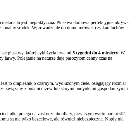
 metoda ta jest niepraktyczna. Pluskwa domowa perfekcyjnie ukrywa
profesjonalny środek. Wprowadzenie do domu mrówek czy karaluchów
się pluskwy, której cykl życia trwa od
5 tygodni do 4 miesięcy
. W
y larwy. Poleganie na naturze daje pasożytom cenny czas na
Jest to drapieżnik o czarnym, wydłużonym ciele, osiągający rozmiar
urze związany z pniami drzew lub starymi budynkami gospodarczymi i
technika polega na zaskoczeniu ofiary, przy czym warto podkreślić,
 domu są nie tylko bezcelowe, ale również niebezpieczne. Nigdy nie