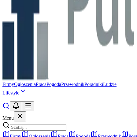
Firmy
Ogłoszenia
Praca
Pogoda
Przewodnik
Poradniki
Ludzie
Lifestyle
Menu
Firmy
Ogłoszenia
Praca
Pogoda
Przewodnik
Pora