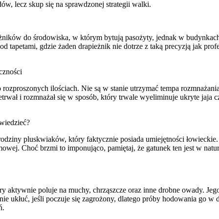
ów, lecz skup się na sprawdzonej strategii walki.
ników do środowiska, w którym bytują pasożyty, jednak w budynkach
od tapetami, gdzie żaden drapieżnik nie dotrze z taką precyzją jak 
czności
rozproszonych ilościach. Nie są w stanie utrzymać tempa rozmnażania 
ł i rozmnażał się w sposób, który trwale wyeliminuje ukryte jaja cz
wiedzieć?
dziny pluskwiaków, który faktycznie posiada umiejętności łowieckie. 
wej. Choć brzmi to imponująco, pamiętaj, że gatunek ten jest w nat
y aktywnie poluje na muchy, chrząszcze oraz inne drobne owady. Jego 
śnie ukłuć, jeśli poczuje się zagrożony, dlatego próby hodowania go w
ń.