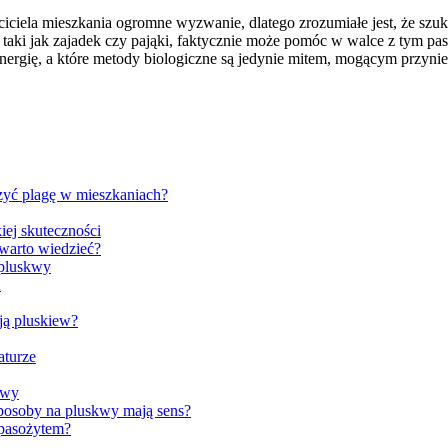
ciela mieszkania ogromne wyzwanie, dlatego zrozumiałe jest, że szu
, taki jak zajadek czy pająki, faktycznie może pomóc w walce z tym pa
nergię, a które metody biologiczne są jedynie mitem, mogącym przynie
yć plagę w mieszkaniach?
iej skuteczności
warto wiedzieć?
 pluskwy
u
ją pluskiew?
aturze
kwy
posoby na pluskwy mają sens?
 pasożytem?