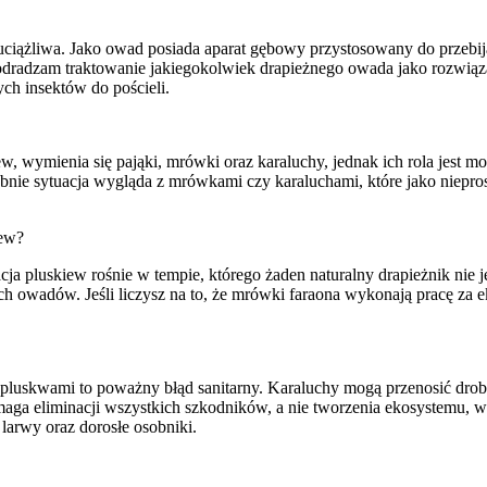
uciążliwa. Jako owad posiada aparat gębowy przystosowany do przebij
adzam traktowanie jakiegokolwiek drapieżnego owada jako rozwiązan
ch insektów do pościeli.
w, wymienia się pająki, mrówki oraz karaluchy, jednak ich rola jest
odobnie sytuacja wygląda z mrówkami czy karaluchami, które jako niepr
iew?
cja pluskiew rośnie w tempie, którego żaden naturalny drapieżnik ni
ch owadów. Jeśli liczysz na to, że mrówki faraona wykonają pracę za e
luskwami to poważny błąd sanitarny. Karaluchy mogą przenosić drobn
ga eliminacji wszystkich szkodników, a nie tworzenia ekosystemu, w
larwy oraz dorosłe osobniki.