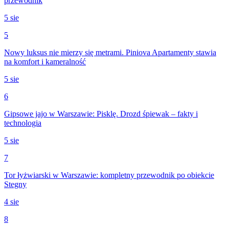
przewodnik
5 sie
5
Nowy luksus nie mierzy się metrami. Piniova Apartamenty stawia
na komfort i kameralność
5 sie
6
Gipsowe jajo w Warszawie: Pisklę. Drozd śpiewak – fakty i
technologia
5 sie
7
Tor łyżwiarski w Warszawie: kompletny przewodnik po obiekcie
Stegny
4 sie
8