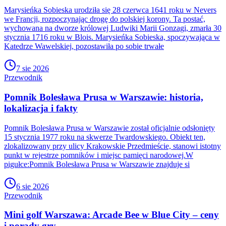
Marysieńka Sobieska urodziła się 28 czerwca 1641 roku w Nevers
we Francji, rozpoczynając drogę do polskiej korony. Ta postać,
wychowana na dworze królowej Ludwiki Marii Gonzagi, zmarła 30
stycznia 1716 roku w Blois. Marysieńka Sobieska, spoczywająca w
Katedrze Wawelskiej, pozostawiła po sobie trwałe
7 sie 2026
Przewodnik
Pomnik Bolesława Prusa w Warszawie: historia,
lokalizacja i fakty
Pomnik Bolesława Prusa w Warszawie został oficjalnie odsłonięty
15 stycznia 1977 roku na skwerze Twardowskiego. Obiekt ten,
zlokalizowany przy ulicy Krakowskie Przedmieście, stanowi istotny
punkt w rejestrze pomników i miejsc pamięci narodowej.W
pigułce:Pomnik Bolesława Prusa w Warszawie znajduje si
6 sie 2026
Przewodnik
Mini golf Warszawa: Arcade Bee w Blue City – ceny
i porady gry