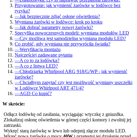
Przygotowanie: jak wymienić żarówkę w lodówce bez
ryzyka?
—
Jak bezpiecznie zdjąć osłonę oświetlenia?
Wymiana żarówki w lodówce: krok po kroku
—
Jak dobrać parametry nowej żarówki?
Specyfika nowoczesnych modeli: wymiana modułów LED
—
Czy możliwa jest samodzielna wymiana modułu LED?
Co zrobić, gdy wymiana nie przywróciła światła?
—
Weryfikacja montażu
Najczęściej zadawane pytania
—
A co to za lodówka?
—
A co z listwą LED?
—
Chłodziarka Whirlpool ARG 918/G/WP - jak wymienić
żarówkę?
—
Chciałbym zapytać czy jest możliwość wymiany uszczelki
w Lodówce Whirlpool ART 471/4?
—
AGD Co kupić?
W skrócie:
Odłącz lodówkę od zasilania, wyciągając wtyczkę z gniazdka.
Zlokalizuj osłonę oświetlenia w górnej części komory i zwolnij jej
zatrzaski.
Wykręć starą żarówkę w lewo lub odepnij złącze modułu LED.
Wkręć nową żarówkę o mocy
40W
i przetestuj jej działanie przed