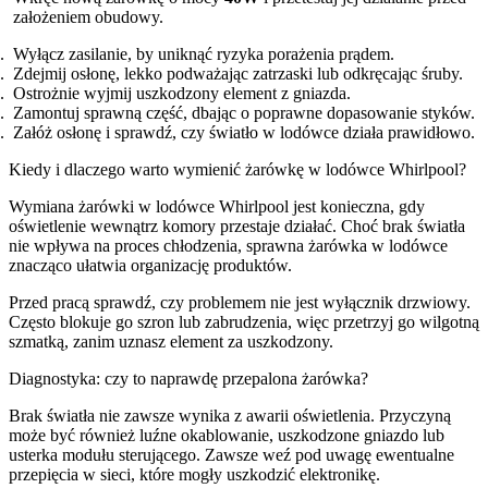
założeniem obudowy.
Wyłącz zasilanie, by uniknąć ryzyka porażenia prądem.
Zdejmij osłonę, lekko podważając zatrzaski lub odkręcając śruby.
Ostrożnie wyjmij uszkodzony element z gniazda.
Zamontuj sprawną część, dbając o poprawne dopasowanie styków.
Załóż osłonę i sprawdź, czy światło w lodówce działa prawidłowo.
Kiedy i dlaczego warto wymienić żarówkę w lodówce Whirlpool?
Wymiana żarówki w lodówce Whirlpool jest konieczna, gdy
oświetlenie wewnątrz komory przestaje działać. Choć brak światła
nie wpływa na proces chłodzenia, sprawna żarówka w lodówce
znacząco ułatwia organizację produktów.
Przed pracą sprawdź, czy problemem nie jest wyłącznik drzwiowy.
Często blokuje go szron lub zabrudzenia, więc przetrzyj go wilgotną
szmatką, zanim uznasz element za uszkodzony.
Diagnostyka: czy to naprawdę przepalona żarówka?
Brak światła nie zawsze wynika z awarii oświetlenia. Przyczyną
może być również luźne okablowanie, uszkodzone gniazdo lub
usterka modułu sterującego. Zawsze weź pod uwagę ewentualne
przepięcia w sieci, które mogły uszkodzić elektronikę.