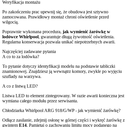
Weryfikacja montażu
Po zakończeniu prac upewnij się, że obudowa jest sztywno
zamocowana. Prawidłowy montaż chroni oświetlenie przed
wilgocią.
Poprawnie wykonana procedura,
jak wymienić żarówkę w
lodówce Whirlpool
, gwarantuje długą żywotność oświetlenia.
Regularna konserwacja pozwala unikać niepotrzebnych awarii.
Najczęściej zadawane pytania
A co to za lodówka?
To pytanie dotyczy identyfikacji modelu na podstawie tabliczki
znamionowej. Znajdziesz ją wewnątrz komory, zwykle po wyjęciu
szuflady na warzywa.
A co z listwą LED?
Listwa LED to element zintegrowany. W razie awarii konieczna jest
wymiana całego modułu przez serwisanta.
Chłodziarka Whirlpool ARG 918/G/WP - jak wymienić żarówkę?
Odłącz zasilanie, zdejmij osłonę w górnej części i wykręć żarówkę z
gwintem
E14
. Pamiętaj o zachowaniu limitu mocy podanego na