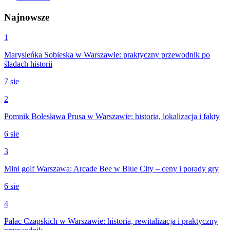
Najnowsze
1
Marysieńka Sobieska w Warszawie: praktyczny przewodnik po
śladach historii
7 sie
2
Pomnik Bolesława Prusa w Warszawie: historia, lokalizacja i fakty
6 sie
3
Mini golf Warszawa: Arcade Bee w Blue City – ceny i porady gry
6 sie
4
Pałac Czapskich w Warszawie: historia, rewitalizacja i praktyczny