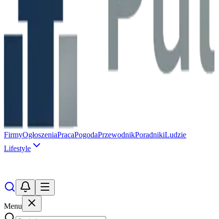
Firmy
Ogłoszenia
Praca
Pogoda
Przewodnik
Poradniki
Ludzie
Lifestyle
Menu