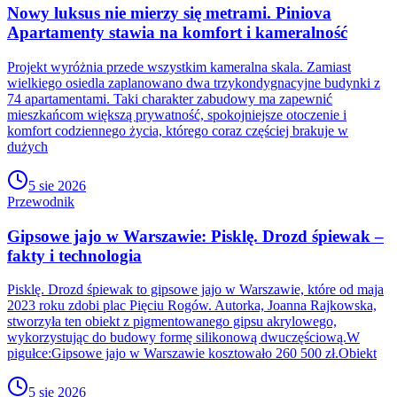
Nowy luksus nie mierzy się metrami. Piniova
Apartamenty stawia na komfort i kameralność
Projekt wyróżnia przede wszystkim kameralna skala. Zamiast
wielkiego osiedla zaplanowano dwa trzykondygnacyjne budynki z
74 apartamentami. Taki charakter zabudowy ma zapewnić
mieszkańcom większą prywatność, spokojniejsze otoczenie i
komfort codziennego życia, którego coraz częściej brakuje w
dużych
5 sie 2026
Przewodnik
Gipsowe jajo w Warszawie: Pisklę. Drozd śpiewak –
fakty i technologia
Pisklę. Drozd śpiewak to gipsowe jajo w Warszawie, które od maja
2023 roku zdobi plac Pięciu Rogów. Autorka, Joanna Rajkowska,
stworzyła ten obiekt z pigmentowanego gipsu akrylowego,
wykorzystując do budowy formę silikonową dwuczęściową.W
pigułce:Gipsowe jajo w Warszawie kosztowało 260 500 zł.Obiekt
5 sie 2026