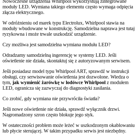
Nowoczesne urządzenia Whirlpool wykorzystują zintegrowane
moduły LED. Wymiana takiego elementu często wymaga odpięcia
złącza elektrycznego.
W odróżnieniu od marek typu Electrolux, Whirlpool stawia na
moduły wbudowane w konstrukcję. Samodzielna naprawa jest tutaj
ryzykowna i może trwale uszkodzić urządzenie.
Czy możliwa jest samodzielna wymiana modułu LED?
Odradzamy samodzielną ingerencję w systemy LED. Jeśli
oświetlenie nie działa, skontaktuj się z autoryzowanym serwisem.
Jeśli posiadasz model typu Whirlpool ART, sprawdź w instrukcji
obsługi, czy serwisowanie oświetlenia jest dozwolone. Wiedza o
tym,
jak wymienić żarówkę w lodówce Whirlpool
z modułem
LED, ogranicza się zazwyczaj do diagnostyki zasilania.
Co zrobić, gdy wymiana nie przywróciła światła?
Jeśli nowe oświetlenie nie działa, sprawdź wyłącznik drzwi.
Nagromadzony szron często blokuje jego styk.
W ostateczności problem może leżeć w uszkodzonym okablowaniu
lub płycie sterującej. W takim przypadku serwis jest niezbędny.