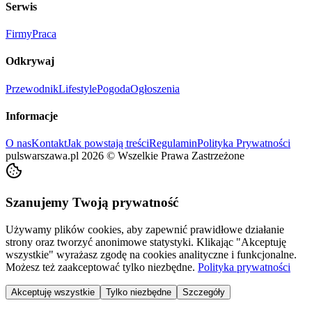
Serwis
Firmy
Praca
Odkrywaj
Przewodnik
Lifestyle
Pogoda
Ogłoszenia
Informacje
O nas
Kontakt
Jak powstają treści
Regulamin
Polityka Prywatności
pulswarszawa.pl
2026
©
Wszelkie Prawa Zastrzeżone
Szanujemy Twoją prywatność
Używamy plików cookies, aby zapewnić prawidłowe działanie
strony oraz tworzyć anonimowe statystyki. Klikając "Akceptuję
wszystkie" wyrażasz zgodę na cookies analityczne i funkcjonalne.
Możesz też zaakceptować tylko niezbędne.
Polityka prywatności
Akceptuję wszystkie
Tylko niezbędne
Szczegóły