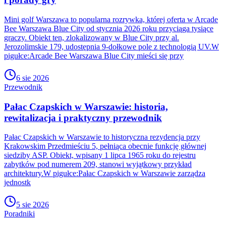
Mini golf Warszawa to popularna rozrywka, której oferta w Arcade
Bee Warszawa Blue City od stycznia 2026 roku przyciąga tysiące
graczy. Obiekt ten, zlokalizowany w Blue City przy al.
Jerozolimskie 179, udostępnia 9-dołkowe pole z technologią UV.W
pigułce:Arcade Bee Warszawa Blue City mieści się przy
6 sie 2026
Przewodnik
Pałac Czapskich w Warszawie: historia,
rewitalizacja i praktyczny przewodnik
Pałac Czapskich w Warszawie to historyczna rezydencja przy
Krakowskim Przedmieściu 5, pełniąca obecnie funkcję głównej
siedziby ASP. Obiekt, wpisany 1 lipca 1965 roku do rejestru
zabytków pod numerem 209, stanowi wyjątkowy przykład
architektury.W pigułce:Pałac Czapskich w Warszawie zarządza
jednostk
5 sie 2026
Poradniki