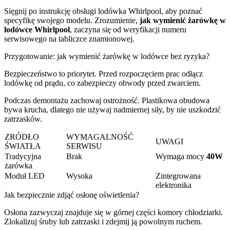
Sięgnij po instrukcję obsługi lodówka Whirlpool, aby poznać
specyfikę swojego modelu. Zrozumienie,
jak wymienić żarówkę w
lodówce Whirlpool
, zaczyna się od weryfikacji numeru
serwisowego na tabliczce znamionowej.
Przygotowanie: jak wymienić żarówkę w lodówce bez ryzyka?
Bezpieczeństwo to priorytet. Przed rozpoczęciem prac odłącz
lodówkę od prądu, co zabezpieczy obwody przed zwarciem.
Podczas demontażu zachowaj ostrożność. Plastikowa obudowa
bywa krucha, dlatego nie używaj nadmiernej siły, by nie uszkodzić
zatrzasków.
ŹRÓDŁO
WYMAGALNOŚĆ
UWAGI
ŚWIATŁA
SERWISU
Tradycyjna
Brak
Wymaga mocy
40W
żarówka
Moduł LED
Wysoka
Zintegrowana
elektronika
Jak bezpiecznie zdjąć osłonę oświetlenia?
Osłona zazwyczaj znajduje się w górnej części komory chłodziarki.
Zlokalizuj śruby lub zatrzaski i zdejmij ją powolnym ruchem.