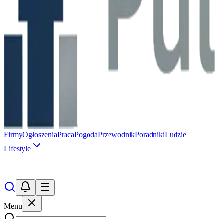
Firmy
Ogłoszenia
Praca
Pogoda
Przewodnik
Poradniki
Ludzie
Lifestyle
Menu