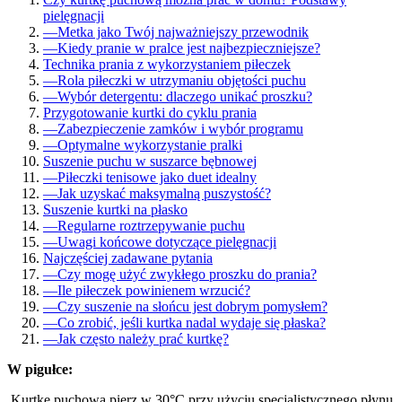
pielęgnacji
—
Metka jako Twój najważniejszy przewodnik
—
Kiedy pranie w pralce jest najbezpieczniejsze?
Technika prania z wykorzystaniem piłeczek
—
Rola piłeczki w utrzymaniu objętości puchu
—
Wybór detergentu: dlaczego unikać proszku?
Przygotowanie kurtki do cyklu prania
—
Zabezpieczenie zamków i wybór programu
—
Optymalne wykorzystanie pralki
Suszenie puchu w suszarce bębnowej
—
Piłeczki tenisowe jako duet idealny
—
Jak uzyskać maksymalną puszystość?
Suszenie kurtki na płasko
—
Regularne roztrzepywanie puchu
—
Uwagi końcowe dotyczące pielęgnacji
Najczęściej zadawane pytania
—
Czy mogę użyć zwykłego proszku do prania?
—
Ile piłeczek powinienem wrzucić?
—
Czy suszenie na słońcu jest dobrym pomysłem?
—
Co zrobić, jeśli kurtka nadal wydaje się płaska?
—
Jak często należy prać kurtkę?
W pigułce:
Kurtkę puchową pierz w 30°C przy użyciu specjalistycznego płynu