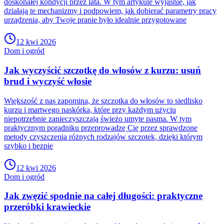
doskonałej kondycji przez lata. W tym artykule wyjaśnię, jak
działają te mechanizmy i podpowiem, jak dobierać parametry pracy
urządzenia, aby Twoje pranie było idealnie przygotowane
12 kwi 2026
Dom i ogród
Jak wyczyścić szczotkę do włosów z kurzu: usuń
brud i wyczyść włosie
Większość z nas zapomina, że szczotka do włosów to siedlisko
kurzu i martwego naskórka, które przy każdym użyciu
niepotrzebnie zanieczyszczają świeżo umyte pasma. W tym
praktycznym poradniku przeprowadzę Cię przez sprawdzone
metody czyszczenia różnych rodzajów szczotek, dzięki którym
szybko i bezpie
12 kwi 2026
Dom i ogród
Jak zwęzić spodnie na całej długości: praktyczne
przeróbki krawieckie