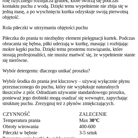
rolę fizycznego rozbijacza grudek, które tworzą się podczas
kontaktu puchu z wodą. Dzięki temu wypełnienie nie zbija się w
jedną masę, a po wyschnięciu kurtka odzyskuje swoją pierwotną
objętość.
Rola piłeczki w utrzymaniu objętości puchu
Piłeczka do prania to niezbędny element pielęgnacji kurtek. Podczas
obracania się bębna, piłki uderzają w kurtkę, masując i rozbijając
mokre kępki puchu. Dzięki temu prostemu rozwiązaniu, które
stosują profesjonaliści, nie musisz martwić się, że wypełnienie stanie
się nierówne.
Wybór detergentu: dlaczego unikać proszku?
Wybór środka do prania jest kluczowy – używaj wyłącznie płynu
przeznaczonego do puchu, który nie wypłukuje naturalnych
tłuszczów z piór. Odradzam używanie standardowego proszku,
ponieważ jego drobinki mogą osadzać się wewnątrz, zapychając
strukturę puchu. Zrezygnuj też z płynów zmiękczających.
CZYNNOŚĆ
ZALECENIE
Temperatura prania
Max
30°C
Obroty wirowania
400-600
Piłeczki w bębnie
3-5 sztuk