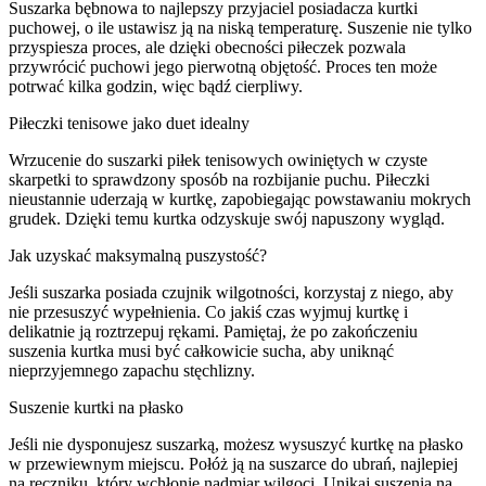
Suszarka bębnowa to najlepszy przyjaciel posiadacza kurtki
puchowej, o ile ustawisz ją na niską temperaturę. Suszenie nie tylko
przyspiesza proces, ale dzięki obecności piłeczek pozwala
przywrócić puchowi jego pierwotną objętość. Proces ten może
potrwać kilka godzin, więc bądź cierpliwy.
Piłeczki tenisowe jako duet idealny
Wrzucenie do suszarki piłek tenisowych owiniętych w czyste
skarpetki to sprawdzony sposób na rozbijanie puchu. Piłeczki
nieustannie uderzają w kurtkę, zapobiegając powstawaniu mokrych
grudek. Dzięki temu kurtka odzyskuje swój napuszony wygląd.
Jak uzyskać maksymalną puszystość?
Jeśli suszarka posiada czujnik wilgotności, korzystaj z niego, aby
nie przesuszyć wypełnienia. Co jakiś czas wyjmuj kurtkę i
delikatnie ją roztrzepuj rękami. Pamiętaj, że po zakończeniu
suszenia kurtka musi być całkowicie sucha, aby uniknąć
nieprzyjemnego zapachu stęchlizny.
Suszenie kurtki na płasko
Jeśli nie dysponujesz suszarką, możesz wysuszyć kurtkę na płasko
w przewiewnym miejscu. Połóż ją na suszarce do ubrań, najlepiej
na ręczniku, który wchłonie nadmiar wilgoci. Unikaj suszenia na