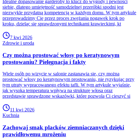
Idealne dopasowanie garderoby to klucz do wygody i pewności
siebie, dlatego umiejętność samodzielnej przeróbki spodni jest
niezwykle przydatną kompetencją w każdym domu. W tym artykule
przeprowadzimy Cię przez proces zwężania nogawek krok po
kroku, dzieląc się sprawdzonymi technikami krawieckimi, kt
7 kwi 2026
Zdrowie i uroda
Czy można prostować włosy po keratynowym
prostowaniu? Pielęgnacja i fakty
Wiele osób po wizycie w salonie zastanawia się, czy można
prostować włosy po keratynowym prostowaniu, nie ryzykując przy
tym utraty wypracowanego efektu tafli. W tym artykule wyjaśnię,
jak wysoka temperatura wpływa na strukturę włosa oraz
przedstawię sprawdzone wskazówki, które pozwolą Ci cieszyć si
11 kwi 2026
Kuchnia
Zachowaj smak placków ziemniaczanych dzięki
prawidłowemu mrożeniu