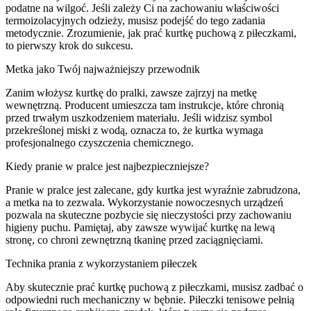
podatne na wilgoć. Jeśli zależy Ci na zachowaniu właściwości
termoizolacyjnych odzieży, musisz podejść do tego zadania
metodycznie. Zrozumienie, jak prać kurtkę puchową z piłeczkami,
to pierwszy krok do sukcesu.
Metka jako Twój najważniejszy przewodnik
Zanim włożysz kurtkę do pralki, zawsze zajrzyj na metkę
wewnętrzną. Producent umieszcza tam instrukcje, które chronią
przed trwałym uszkodzeniem materiału. Jeśli widzisz symbol
przekreślonej miski z wodą, oznacza to, że kurtka wymaga
profesjonalnego czyszczenia chemicznego.
Kiedy pranie w pralce jest najbezpieczniejsze?
Pranie w pralce jest zalecane, gdy kurtka jest wyraźnie zabrudzona,
a metka na to zezwala. Wykorzystanie nowoczesnych urządzeń
pozwala na skuteczne pozbycie się nieczystości przy zachowaniu
higieny puchu. Pamiętaj, aby zawsze wywijać kurtkę na lewą
stronę, co chroni zewnętrzną tkaninę przed zaciągnięciami.
Technika prania z wykorzystaniem piłeczek
Aby skutecznie prać kurtkę puchową z piłeczkami, musisz zadbać o
odpowiedni ruch mechaniczny w bębnie. Piłeczki tenisowe pełnią