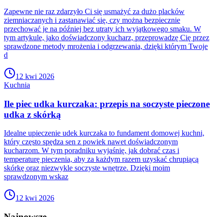
Zapewne nie raz zdarzyło Ci się usmażyć za dużo placków
ziemniaczanych i zastanawiać się, czy można bezpiecznie
przechować je na później bez utraty ich wyjątkowego smaku. W
tym artykule, jako doświadczony kucharz, przeprowadzę Cię przez
sprawdzone metody mrożenia i odgrzewania, dzięki którym Twoje
d
12 kwi 2026
Kuchnia
Ile piec udka kurczaka: przepis na soczyste pieczone
udka z skórką
Idealne upieczenie udek kurczaka to fundament domowej kuchni,
który często spędza sen z powiek nawet doświadczonym
kucharzom. W tym poradniku wyjaśnię, jak dobrać czas i
temperaturę pieczenia, aby za każdym razem uzyskać chrupiącą
skórkę oraz niezwykle soczyste wnętrze. Dzięki moim
sprawdzonym wskaz
12 kwi 2026
Najnowsze