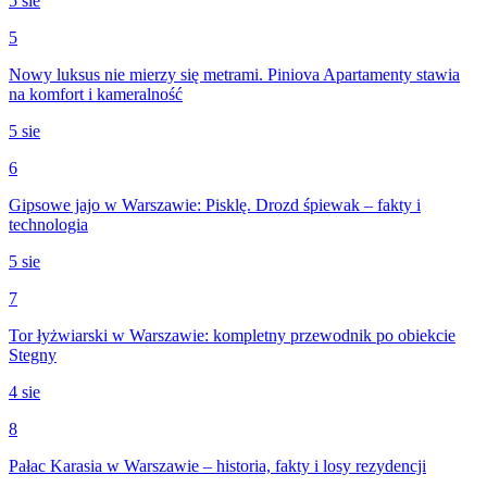
5 sie
5
Nowy luksus nie mierzy się metrami. Piniova Apartamenty stawia
na komfort i kameralność
5 sie
6
Gipsowe jajo w Warszawie: Pisklę. Drozd śpiewak – fakty i
technologia
5 sie
7
Tor łyżwiarski w Warszawie: kompletny przewodnik po obiekcie
Stegny
4 sie
8
Pałac Karasia w Warszawie – historia, fakty i losy rezydencji