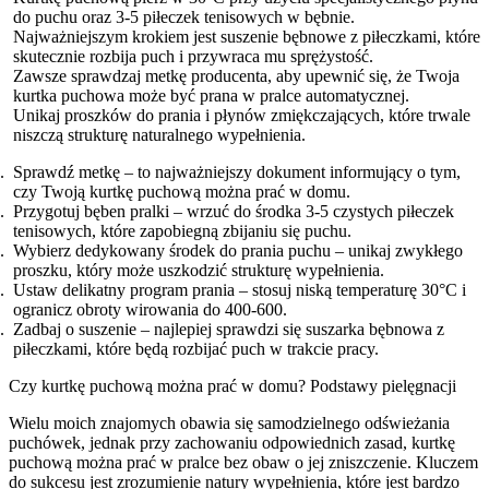
do puchu oraz 3-5 piłeczek tenisowych w bębnie.
Najważniejszym krokiem jest suszenie bębnowe z piłeczkami, które
skutecznie rozbija puch i przywraca mu sprężystość.
Zawsze sprawdzaj metkę producenta, aby upewnić się, że Twoja
kurtka puchowa może być prana w pralce automatycznej.
Unikaj proszków do prania i płynów zmiękczających, które trwale
niszczą strukturę naturalnego wypełnienia.
Sprawdź metkę – to najważniejszy dokument informujący o tym,
czy Twoją kurtkę puchową można prać w domu.
Przygotuj bęben pralki – wrzuć do środka 3-5 czystych piłeczek
tenisowych, które zapobiegną zbijaniu się puchu.
Wybierz dedykowany środek do prania puchu – unikaj zwykłego
proszku, który może uszkodzić strukturę wypełnienia.
Ustaw delikatny program prania – stosuj niską temperaturę 30°C i
ogranicz obroty wirowania do 400-600.
Zadbaj o suszenie – najlepiej sprawdzi się suszarka bębnowa z
piłeczkami, które będą rozbijać puch w trakcie pracy.
Czy kurtkę puchową można prać w domu? Podstawy pielęgnacji
Wielu moich znajomych obawia się samodzielnego odświeżania
puchówek, jednak przy zachowaniu odpowiednich zasad, kurtkę
puchową można prać w pralce bez obaw o jej zniszczenie. Kluczem
do sukcesu jest zrozumienie natury wypełnienia, które jest bardzo