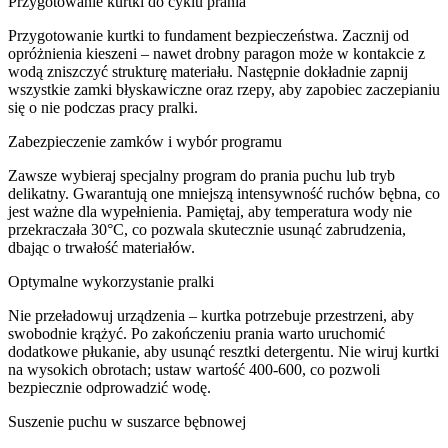
Przygotowanie kurtki do cyklu prania
Przygotowanie kurtki to fundament bezpieczeństwa. Zacznij od
opróżnienia kieszeni – nawet drobny paragon może w kontakcie z
wodą zniszczyć strukturę materiału. Następnie dokładnie zapnij
wszystkie zamki błyskawiczne oraz rzepy, aby zapobiec zaczepianiu
się o nie podczas pracy pralki.
Zabezpieczenie zamków i wybór programu
Zawsze wybieraj specjalny program do prania puchu lub tryb
delikatny. Gwarantują one mniejszą intensywność ruchów bębna, co
jest ważne dla wypełnienia. Pamiętaj, aby temperatura wody nie
przekraczała 30°C, co pozwala skutecznie usunąć zabrudzenia,
dbając o trwałość materiałów.
Optymalne wykorzystanie pralki
Nie przeładowuj urządzenia – kurtka potrzebuje przestrzeni, aby
swobodnie krążyć. Po zakończeniu prania warto uruchomić
dodatkowe płukanie, aby usunąć resztki detergentu. Nie wiruj kurtki
na wysokich obrotach; ustaw wartość 400-600, co pozwoli
bezpiecznie odprowadzić wodę.
Suszenie puchu w suszarce bębnowej