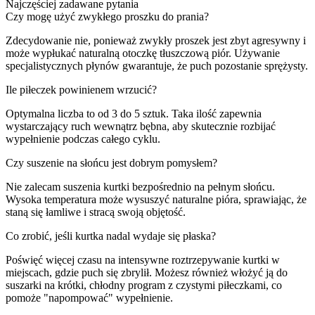
Najczęściej zadawane pytania
Czy mogę użyć zwykłego proszku do prania?
Zdecydowanie nie, ponieważ zwykły proszek jest zbyt agresywny i
może wypłukać naturalną otoczkę tłuszczową piór. Używanie
specjalistycznych płynów gwarantuje, że puch pozostanie sprężysty.
Ile piłeczek powinienem wrzucić?
Optymalna liczba to od 3 do 5 sztuk. Taka ilość zapewnia
wystarczający ruch wewnątrz bębna, aby skutecznie rozbijać
wypełnienie podczas całego cyklu.
Czy suszenie na słońcu jest dobrym pomysłem?
Nie zalecam suszenia kurtki bezpośrednio na pełnym słońcu.
Wysoka temperatura może wysuszyć naturalne pióra, sprawiając, że
staną się łamliwe i stracą swoją objętość.
Co zrobić, jeśli kurtka nadal wydaje się płaska?
Poświęć więcej czasu na intensywne roztrzepywanie kurtki w
miejscach, gdzie puch się zbrylił. Możesz również włożyć ją do
suszarki na krótki, chłodny program z czystymi piłeczkami, co
pomoże "napompować" wypełnienie.