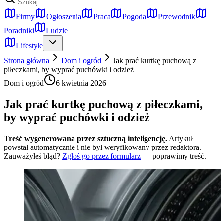
Firmy
Ogłoszenia
Praca
Pogoda
Przewodnik
Poradniki
Ludzie
Lifestyle
Strona główna
Dom i ogród
Jak prać kurtkę puchową z
piłeczkami, by wyprać puchówki i odzież
Dom i ogród
6 kwietnia 2026
Jak prać kurtkę puchową z piłeczkami,
by wyprać puchówki i odzież
Treść wygenerowana przez sztuczną inteligencję.
Artykuł
powstał automatycznie i nie był weryfikowany przez redaktora.
Zauważyłeś błąd?
Zgłoś go przez formularz
— poprawimy treść.