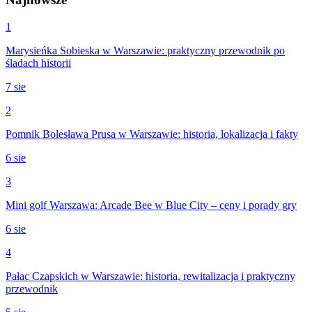
1
Marysieńka Sobieska w Warszawie: praktyczny przewodnik po
śladach historii
7 sie
2
Pomnik Bolesława Prusa w Warszawie: historia, lokalizacja i fakty
6 sie
3
Mini golf Warszawa: Arcade Bee w Blue City – ceny i porady gry
6 sie
4
Pałac Czapskich w Warszawie: historia, rewitalizacja i praktyczny
przewodnik