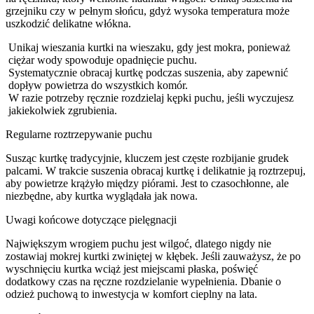
grzejniku czy w pełnym słońcu, gdyż wysoka temperatura może
uszkodzić delikatne włókna.
Unikaj wieszania kurtki na wieszaku, gdy jest mokra, ponieważ
ciężar wody spowoduje opadnięcie puchu.
Systematycznie obracaj kurtkę podczas suszenia, aby zapewnić
dopływ powietrza do wszystkich komór.
W razie potrzeby ręcznie rozdzielaj kępki puchu, jeśli wyczujesz
jakiekolwiek zgrubienia.
Regularne roztrzepywanie puchu
Susząc kurtkę tradycyjnie, kluczem jest częste rozbijanie grudek
palcami. W trakcie suszenia obracaj kurtkę i delikatnie ją roztrzepuj,
aby powietrze krążyło między piórami. Jest to czasochłonne, ale
niezbędne, aby kurtka wyglądała jak nowa.
Uwagi końcowe dotyczące pielęgnacji
Największym wrogiem puchu jest wilgoć, dlatego nigdy nie
zostawiaj mokrej kurtki zwiniętej w kłębek. Jeśli zauważysz, że po
wyschnięciu kurtka wciąż jest miejscami płaska, poświęć
dodatkowy czas na ręczne rozdzielanie wypełnienia. Dbanie o
odzież puchową to inwestycja w komfort cieplny na lata.