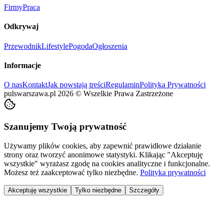
Firmy
Praca
Odkrywaj
Przewodnik
Lifestyle
Pogoda
Ogłoszenia
Informacje
O nas
Kontakt
Jak powstają treści
Regulamin
Polityka Prywatności
pulswarszawa.pl
2026
©
Wszelkie Prawa Zastrzeżone
Szanujemy Twoją prywatność
Używamy plików cookies, aby zapewnić prawidłowe działanie
strony oraz tworzyć anonimowe statystyki. Klikając "Akceptuję
wszystkie" wyrażasz zgodę na cookies analityczne i funkcjonalne.
Możesz też zaakceptować tylko niezbędne.
Polityka prywatności
Akceptuję wszystkie
Tylko niezbędne
Szczegóły