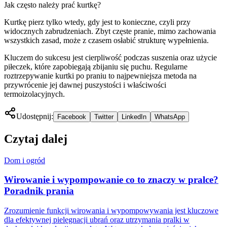
Jak często należy prać kurtkę?
Kurtkę pierz tylko wtedy, gdy jest to konieczne, czyli przy
widocznych zabrudzeniach. Zbyt częste pranie, mimo zachowania
wszystkich zasad, może z czasem osłabić strukturę wypełnienia.
Kluczem do sukcesu jest cierpliwość podczas suszenia oraz użycie
piłeczek, które zapobiegają zbijaniu się puchu. Regularne
roztrzepywanie kurtki po praniu to najpewniejsza metoda na
przywrócenie jej dawnej puszystości i właściwości
termoizolacyjnych.
Udostępnij:
Facebook
Twitter
LinkedIn
WhatsApp
Czytaj dalej
Dom i ogród
Wirowanie i wypompowanie co to znaczy w pralce?
Poradnik prania
Zrozumienie funkcji wirowania i wypompowywania jest kluczowe
dla efektywnej pielęgnacji ubrań oraz utrzymania pralki w