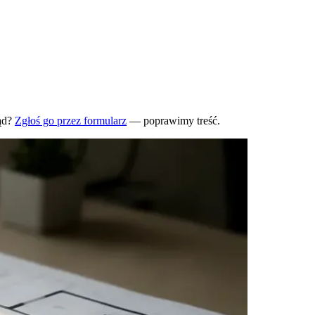
ąd?
Zgłoś go przez formularz
— poprawimy treść.