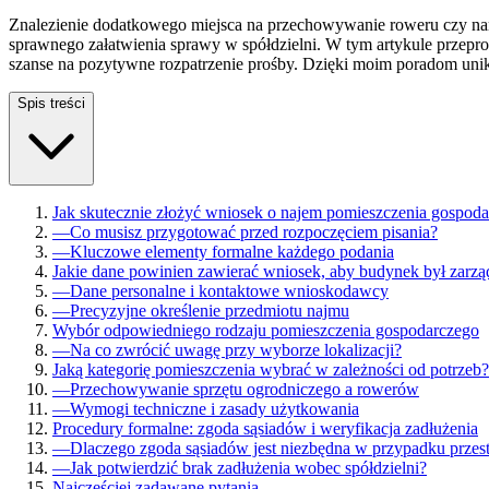
Znalezienie dodatkowego miejsca na przechowywanie roweru czy na
sprawnego załatwienia sprawy w spółdzielni. W tym artykule przepr
szanse na pozytywne rozpatrzenie prośby. Dzięki moim poradom unik
Spis treści
Jak skutecznie złożyć wniosek o najem pomieszczenia gospod
—
Co musisz przygotować przed rozpoczęciem pisania?
—
Kluczowe elementy formalne każdego podania
Jakie dane powinien zawierać wniosek, aby budynek był zarzą
—
Dane personalne i kontaktowe wnioskodawcy
—
Precyzyjne określenie przedmiotu najmu
Wybór odpowiedniego rodzaju pomieszczenia gospodarczego
—
Na co zwrócić uwagę przy wyborze lokalizacji?
Jaką kategorię pomieszczenia wybrać w zależności od potrzeb?
—
Przechowywanie sprzętu ogrodniczego a rowerów
—
Wymogi techniczne i zasady użytkowania
Procedury formalne: zgoda sąsiadów i weryfikacja zadłużenia
—
Dlaczego zgoda sąsiadów jest niezbędna w przypadku przes
—
Jak potwierdzić brak zadłużenia wobec spółdzielni?
Najczęściej zadawane pytania