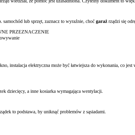
 zarząd wiedział, że pomoc jest uzasadniona. Czytelny dokument to wię
. samochód lub sprzęt, zaznacz to wyraźnie, choć
garaż
rządzi się od
NE PRZEZNACZENIE
howywanie
kno, instalacja elektryczna może być łatwiejsza do wykonania, co jest
ek dziecięcy, a inne kosiarka wymagająca wentylacji.
ządek to podstawa, by uniknąć problemów z sąsiadami.