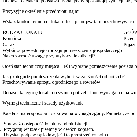
Dbałość o detale to podstawa. Podaj pełny opis swojej sytuacji, aby
Precyzyjne określenie przedmiotu najmu
Wskaż konkretny numer lokalu. Jeśli planujesz tam przechowywać np
RODZAJ LOKALU
GŁÓW
Komórka
Przec
Garaż
Pojazd
Wybór odpowiedniego rodzaju pomieszczenia gospodarczego
Na co zwrócić uwagę przy wyborze lokalizacji?
Oceń stan techniczny miejsca. Jeśli wybrane pomieszczenie posiada o
Jaką kategorię pomieszczenia wybrać w zależności od potrzeb?
Przechowywanie sprzętu ogrodniczego a rowerów
Dopasuj kategorię lokalu do swoich potrzeb. Inne wymagania ma wóz
Wymogi techniczne i zasady użytkowania
Każda zmiana sposobu użytkowania wymaga zgody. Pamiętaj, że por
Sprawdź dostępność lokalu w administracji.
Przygotuj wniosek pisemny w dwóch kopiach.
Uzyskaj podpisy sąsiadów, jeśli to przestrzeń wspólna.