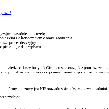
zynszu?
yzyjne uzasadnienie potrzeby.
ółdzielni z oświadczeniem o braku zadłużenia.
iesza proces decyzyjny.
ć pieczątkę z datą wpływu.
o?
nie wiedzieć, który budynek Cię interesuje oraz jakie pomieszczenie 
dza o tym, jak napisać wniosek o pomieszczenie gospodarcze, to pierw
adku firmy kluczowy jest NIP oraz adres siedziby, co pozwala admini
przejrzyście?