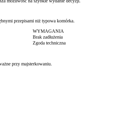
ksza możliwość na szybkie wydanie decyzji.
rębnymi przepisami niż typowa komórka.
WYMAGANIA
Brak zadłużenia
Zgoda techniczna
 ważne przy majsterkowaniu.