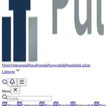
Firmy
Ogłoszenia
Praca
Pogoda
Przewodnik
Poradniki
Ludzie
Lifestyle
Menu
Firmy
Ogłoszenia
Praca
Pogoda
Przewodnik
Pora