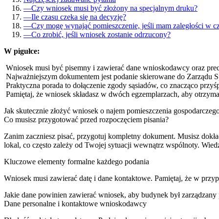
—
Czy wniosek musi być złożony na specjalnym druku?
—
Ile czasu czeka się na decyzję?
—
Czy mogę wynająć pomieszczenie, jeśli mam zaległości w c
—
Co zrobić, jeśli wniosek zostanie odrzucony?
W pigułce:
Wniosek musi być pisemny i zawierać dane wnioskodawcy oraz prec
Najważniejszym dokumentem jest podanie skierowane do Zarządu Sp
Praktyczna porada to dołączenie zgody sąsiadów, co znacząco przyśp
Pamiętaj, że wniosek składasz w dwóch egzemplarzach, aby otrzyma
Jak skutecznie złożyć wniosek o najem pomieszczenia gospodarczeg
Co musisz przygotować przed rozpoczęciem pisania?
Zanim zaczniesz pisać, przygotuj kompletny dokument. Musisz dokład
lokal, co często zależy od Twojej sytuacji wewnątrz wspólnoty. Wie
Kluczowe elementy formalne każdego podania
Wniosek musi zawierać datę i dane kontaktowe. Pamiętaj, że w przyp
Jakie dane powinien zawierać wniosek, aby budynek był zarządzany 
Dane personalne i kontaktowe wnioskodawcy