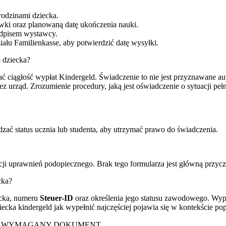
urodzinami dziecka.
wki oraz planowaną datę ukończenia nauki.
podpisem wystawcy.
łu Familienkasse, aby potwierdzić datę wysyłki.
o dziecka?
ć ciągłość wypłat Kindergeld. Świadczenie to nie jest przyznawane au
 urząd. Zrozumienie procedury, jaką jest oświadczenie o sytuacji peł
zać status ucznia lub studenta, aby utrzymać prawo do świadczenia.
acji uprawnień podopiecznego. Brak tego formularza jest główną przy
cka?
cka, numeru
Steuer-ID
oraz określenia jego statusu zawodowego. Wyp
iecka kindergeld jak wypełnić najczęściej pojawia się w kontekście p
WYMAGANY DOKUMENT