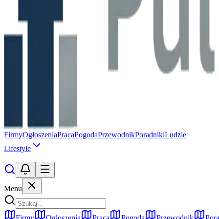
Firmy
Ogłoszenia
Praca
Pogoda
Przewodnik
Poradniki
Ludzie
Lifestyle
Menu
Firmy
Ogłoszenia
Praca
Pogoda
Przewodnik
Pora