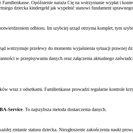
 z Familienkasse. Opóźnienie naraża Cię na wstrzymanie wypłat i ko
letniego dziecka kindergeld jak wypełnić stanowi fundament sprawneg
 potwierdzeniem odbioru. Im szybciej urząd otrzyma komplet, tym szy
rząd wstrzymuje przelewy do momentu wyjaśnienia sytuacji prawnej dz
ności w przepisywaniu danych oraz załączenia aktualnego zaświadcze
ów wraz z odsetkami. Familienkasse prowadzi regularne kontrole krz
BA-Service
. To najszybsza metoda dostarczenia danych.
żdej zmianie statusu dziecka. Niezgłoszenie zakończenia nauki prow