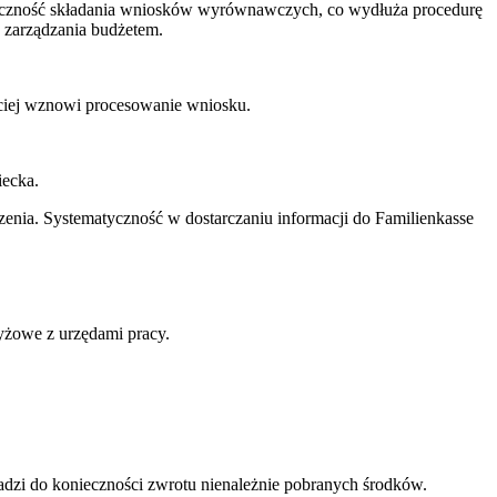
nieczność składania wniosków wyrównawczych, co wydłuża procedurę
o zarządzania budżetem.
bciej wznowi procesowanie wniosku.
iecka.
nia. Systematyczność w dostarczaniu informacji do Familienkasse
yżowe z urzędami pracy.
adzi do konieczności zwrotu nienależnie pobranych środków.