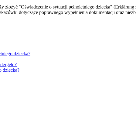
y złożyć "Oświadczenie o sytuacji pełnoletniego dziecka" (Erklärung
 wskazówki dotyczące poprawnego wypełnienia dokumentacji oraz niez
etniego dziecka?
ndergeld?
o dziecka?