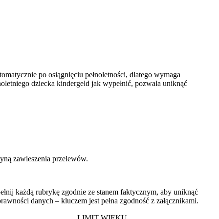
tomatycznie po osiągnięciu pełnoletności, dlatego wymaga
noletniego dziecka kindergeld jak wypełnić, pozwala uniknąć
czyną zawieszenia przelewów.
ełnij każdą rubrykę zgodnie ze stanem faktycznym, aby uniknąć
oprawności danych – kluczem jest pełna zgodność z załącznikami.
LIMIT WIEKU