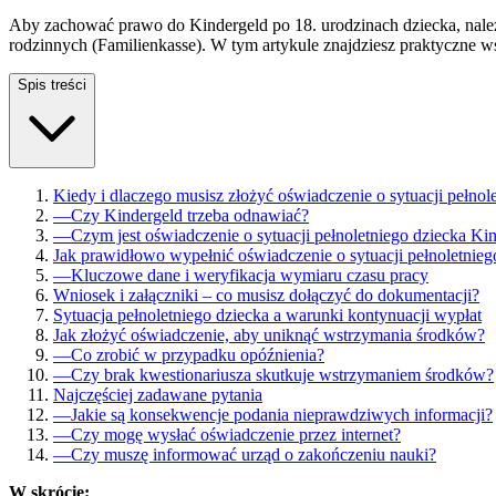
Aby zachować prawo do Kindergeld po 18. urodzinach dziecka, należ
rodzinnych (Familienkasse). W tym artykule znajdziesz praktyczne
Spis treści
Kiedy i dlaczego musisz złożyć oświadczenie o sytuacji pełnol
—
Czy Kindergeld trzeba odnawiać?
—
Czym jest oświadczenie o sytuacji pełnoletniego dziecka Ki
Jak prawidłowo wypełnić oświadczenie o sytuacji pełnoletnieg
—
Kluczowe dane i weryfikacja wymiaru czasu pracy
Wniosek i załączniki – co musisz dołączyć do dokumentacji?
Sytuacja pełnoletniego dziecka a warunki kontynuacji wypłat
Jak złożyć oświadczenie, aby uniknąć wstrzymania środków?
—
Co zrobić w przypadku opóźnienia?
—
Czy brak kwestionariusza skutkuje wstrzymaniem środków?
Najczęściej zadawane pytania
—
Jakie są konsekwencje podania nieprawdziwych informacji?
—
Czy mogę wysłać oświadczenie przez internet?
—
Czy muszę informować urząd o zakończeniu nauki?
W skrócie: