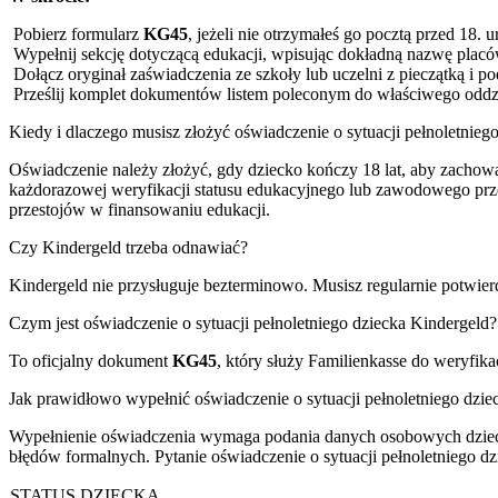
Pobierz formularz
KG45
, jeżeli nie otrzymałeś go pocztą przed 18. 
Wypełnij sekcję dotyczącą edukacji, wpisując dokładną nazwę placó
Dołącz oryginał zaświadczenia ze szkoły lub uczelni z pieczątką i 
Prześlij komplet dokumentów listem poleconym do właściwego oddzia
Kiedy i dlaczego musisz złożyć oświadczenie o sytuacji pełnoletnieg
Oświadczenie należy złożyć, gdy dziecko kończy 18 lat, aby zachowa
każdorazowej weryfikacji statusu edukacyjnego lub zawodowego przez
przestojów w finansowaniu edukacji.
Czy Kindergeld trzeba odnawiać?
Kindergeld nie przysługuje bezterminowo. Musisz regularnie potwierd
Czym jest oświadczenie o sytuacji pełnoletniego dziecka Kindergeld?
To oficjalny dokument
KG45
, który służy Familienkasse do weryfik
Jak prawidłowo wypełnić oświadczenie o sytuacji pełnoletniego dzie
Wypełnienie oświadczenia wymaga podania danych osobowych dzie
błędów formalnych. Pytanie oświadczenie o sytuacji pełnoletniego dz
STATUS DZIECKA