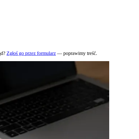
ąd?
Zgłoś go przez formularz
— poprawimy treść.