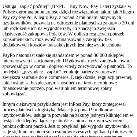
Usługa „zapłać później” (BNPL – Buy Now, Pay Later) zyskała w
Polsce ogromną popularność dzięki rozwiązaniom takim jak Allegro
Pay czy PayPo. Allegro Pay, z ponad 2 milionami aktywnych
użytkowników, pozwala na odroczenie płatności za zakupy o 30 dni
lub rozłożenie ich na wygodne raty, co znacząco zwiększa
elastyczność zakupową Polaków. W obliczu rosnących potrzeb
konsumenckich, możliwość sfinansowania zakupów bez
dodatkowych kosztów transakcyjnych jest niezwykle ceniona.
PayPo natomiast stało się standardem w ponad 30 000 sklepów
internetowych i stacjonarnych. Użytkownik może zamówić towar,
sprawdzić go w domu i dopiero wtedy zdecydować o płatności. To
podejście „przymierz i zapłać” redukuje bariery zakupowe i
zwiększa zaufanie do e-commerce. Dzięki ścisłej regulacji prawnej,
takie usługi są bezpiecznym sposobem na krótkoterminowe
finansowanie potrzeb, pod warunkiem terminowej spłaty
zobowiązań.
Innym ciekawym przykładem jest InPost Pay, który zintegrował
proces płatności z logistyką. Mając już ponad 9 milionów
użytkowników, usługa ta pozwala na zakupy jednym kliknięciem w
tysiącach sklepów, łącząc płatność z automatycznym wyborem
punktu odbioru paczki. Jest to przykład, jak wygoda użytkownika
staje się fundamentem sukcesu nowoczesnych aplikacji płatniczych,