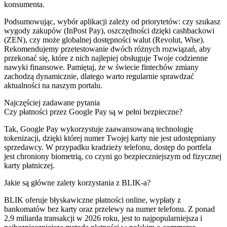
konsumenta.
Podsumowując, wybór aplikacji zależy od priorytetów: czy szukasz
wygody zakupów (InPost Pay), oszczędności dzięki cashbackowi
(ZEN), czy może globalnej dostępności walut (Revolut, Wise).
Rekomendujemy przetestowanie dwóch różnych rozwiązań, aby
przekonać się, które z nich najlepiej obsługuje Twoje codzienne
nawyki finansowe. Pamiętaj, że w świecie fintechów zmiany
zachodzą dynamicznie, dlatego warto regularnie sprawdzać
aktualności na naszym portalu.
Najczęściej zadawane pytania
Czy płatności przez Google Pay są w pełni bezpieczne?
Tak, Google Pay wykorzystuje zaawansowaną technologię
tokenizacji, dzięki której numer Twojej karty nie jest udostępniany
sprzedawcy. W przypadku kradzieży telefonu, dostęp do portfela
jest chroniony biometrią, co czyni go bezpieczniejszym od fizycznej
karty płatniczej.
Jakie są główne zalety korzystania z BLIK-a?
BLIK oferuje błyskawiczne płatności online, wypłaty z
bankomatów bez karty oraz przelewy na numer telefonu. Z ponad
2,9 miliarda transakcji w 2026 roku, jest to najpopularniejsza i