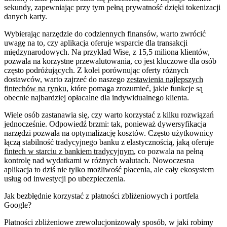
sekundy, zapewniając przy tym pełną prywatność dzięki tokenizacji
danych karty.
Wybierając narzędzie do codziennych finansów, warto zwrócić
uwagę na to, czy aplikacja oferuje wsparcie dla transakcji
międzynarodowych. Na przykład Wise, z 15,5 miliona klientów,
pozwala na korzystne przewalutowania, co jest kluczowe dla osób
często podróżujących. Z kolei porównując oferty różnych
dostawców, warto zajrzeć do naszego
zestawienia najlepszych
fintechów na rynku
, które pomaga zrozumieć, jakie funkcje są
obecnie najbardziej opłacalne dla indywidualnego klienta.
Wiele osób zastanawia się, czy warto korzystać z kilku rozwiązań
jednocześnie. Odpowiedź brzmi: tak, ponieważ dywersyfikacja
narzędzi pozwala na optymalizację kosztów. Często użytkownicy
łączą stabilność tradycyjnego banku z elastycznością, jaką oferuje
fintech w starciu z bankiem tradycyjnym
, co pozwala na pełną
kontrolę nad wydatkami w różnych walutach. Nowoczesna
aplikacja to dziś nie tylko możliwość płacenia, ale cały ekosystem
usług od inwestycji po ubezpieczenia.
Jak bezbłędnie korzystać z płatności zbliżeniowych i portfela
Google?
Płatności zbliżeniowe zrewolucjonizowały sposób, w jaki robimy