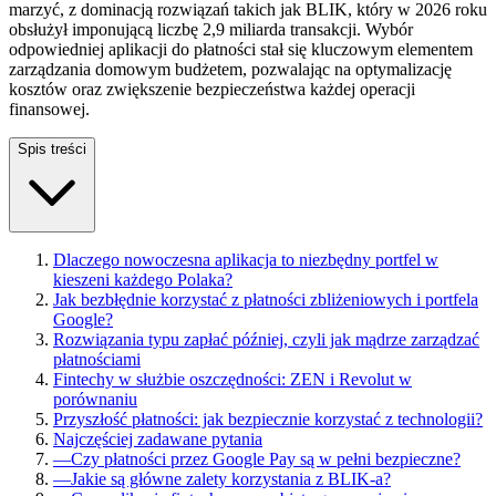
marzyć, z dominacją rozwiązań takich jak BLIK, który w 2026 roku
obsłużył imponującą liczbę 2,9 miliarda transakcji. Wybór
odpowiedniej aplikacji do płatności stał się kluczowym elementem
zarządzania domowym budżetem, pozwalając na optymalizację
kosztów oraz zwiększenie bezpieczeństwa każdej operacji
finansowej.
Spis treści
Dlaczego nowoczesna aplikacja to niezbędny portfel w
kieszeni każdego Polaka?
Jak bezbłędnie korzystać z płatności zbliżeniowych i portfela
Google?
Rozwiązania typu zapłać później, czyli jak mądrze zarządzać
płatnościami
Fintechy w służbie oszczędności: ZEN i Revolut w
porównaniu
Przyszłość płatności: jak bezpiecznie korzystać z technologii?
Najczęściej zadawane pytania
—
Czy płatności przez Google Pay są w pełni bezpieczne?
—
Jakie są główne zalety korzystania z BLIK-a?