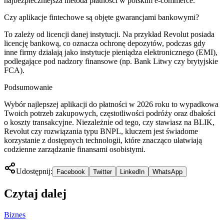
najbezpieczniejsza metoda płatności w polskim e-commerce.
Czy aplikacje fintechowe są objęte gwarancjami bankowymi?
To zależy od licencji danej instytucji. Na przykład Revolut posiada
licencję bankową, co oznacza ochronę depozytów, podczas gdy
inne firmy działają jako instytucje pieniądza elektronicznego (EMI),
podlegające pod nadzory finansowe (np. Bank Litwy czy brytyjskie
FCA).
Podsumowanie
Wybór najlepszej aplikacji do płatności w 2026 roku to wypadkowa
Twoich potrzeb zakupowych, częstotliwości podróży oraz dbałości
o koszty transakcyjne. Niezależnie od tego, czy stawiasz na BLIK,
Revolut czy rozwiązania typu BNPL, kluczem jest świadome
korzystanie z dostępnych technologii, które znacząco ułatwiają
codzienne zarządzanie finansami osobistymi.
Udostępnij:
Facebook
Twitter
LinkedIn
WhatsApp
Czytaj dalej
Biznes