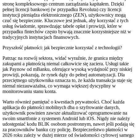
stronę kompleksowego centrum zarządzania kapitałem. Dzięki
pełnej licencji bankowej (w przypadku Revoluta) czy licencji
instytucji pieniądza elektronicznego (ZEN), użytkownicy mogą
czuć się bezpiecznie. Kluczowe jest jednak, aby korzystać z tych
usług świadomie, sprawdzając tabele opłat i prowizji, które w
przypadku fintechów często bywają znacznie korzystniejsze niż w
tradycyjnych instytucjach finansowych.
Przyszłość płatności: jak bezpiecznie korzystać z technologii?
Patrząc na rozwój sektora, widać wyraźnie, że granica między
zakupami a płatnością niemal całkowicie się zaciera. Usługi takie
jak Paynow od mBanku, oferujące wysoką wydajność przy niskiej
prowizji, pokazują, że rynek dąży do pełnej automatyzacji. Dla
przeciętnego użytkownika oznacza to, że każda transakcja staje się
niemal niezauważalna, co wymaga większej dyscypliny w
monitorowaniu stanu konta.
Warto również pamiętać o kwestiach prywatności. Choć każda
aplikacja do płatności mobilnych dba o szyfrowanie danych,
użytkownik powinien zawsze aktualizować oprogramowanie na
swoim smartfonie z systemem Android lub iOS. Nigdy nie należy
udostępniać kodu BLIK osobom postronnym, nawet jeśli podają się
za pracowników banku czy policję. Bezpieczeństwo płatności w
2026 roku zależy w dużej mierze od świadomości cyfrowej samego