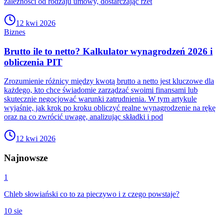
zależności od rodzaju umowy, dostarczając rzet
12 kwi 2026
Biznes
Brutto ile to netto? Kalkulator wynagrodzeń 2026 i
obliczenia PIT
Zrozumienie różnicy między kwotą brutto a netto jest kluczowe dla
każdego, kto chce świadomie zarządzać swoimi finansami lub
skutecznie negocjować warunki zatrudnienia. W tym artykule
wyjaśnię, jak krok po kroku obliczyć realne wynagrodzenie na rękę
oraz na co zwrócić uwagę, analizując składki i pod
12 kwi 2026
Najnowsze
1
Chleb słowiański co to za pieczywo i z czego powstaje?
10 sie