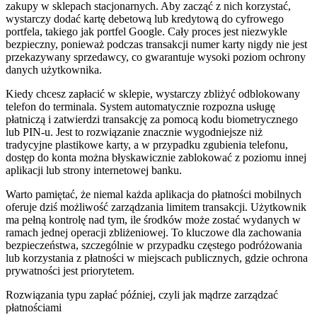
zakupy w sklepach stacjonarnych. Aby zacząć z nich korzystać,
wystarczy dodać kartę debetową lub kredytową do cyfrowego
portfela, takiego jak portfel Google. Cały proces jest niezwykle
bezpieczny, ponieważ podczas transakcji numer karty nigdy nie jest
przekazywany sprzedawcy, co gwarantuje wysoki poziom ochrony
danych użytkownika.
Kiedy chcesz zapłacić w sklepie, wystarczy zbliżyć odblokowany
telefon do terminala. System automatycznie rozpozna usługę
płatniczą i zatwierdzi transakcję za pomocą kodu biometrycznego
lub PIN-u. Jest to rozwiązanie znacznie wygodniejsze niż
tradycyjne plastikowe karty, a w przypadku zgubienia telefonu,
dostęp do konta można błyskawicznie zablokować z poziomu innej
aplikacji lub strony internetowej banku.
Warto pamiętać, że niemal każda aplikacja do płatności mobilnych
oferuje dziś możliwość zarządzania limitem transakcji. Użytkownik
ma pełną kontrolę nad tym, ile środków może zostać wydanych w
ramach jednej operacji zbliżeniowej. To kluczowe dla zachowania
bezpieczeństwa, szczególnie w przypadku częstego podróżowania
lub korzystania z płatności w miejscach publicznych, gdzie ochrona
prywatności jest priorytetem.
Rozwiązania typu zapłać później, czyli jak mądrze zarządzać
płatnościami