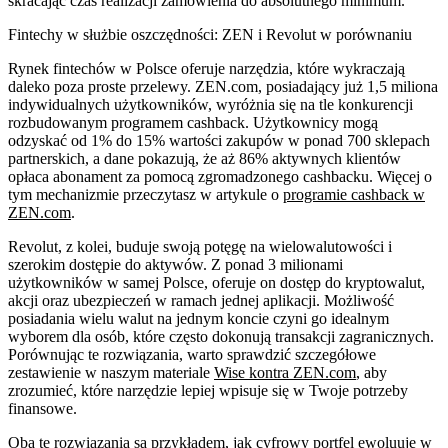
skracając czas realizacji zamówienia do absolutnego minimum.
Fintechy w służbie oszczędności: ZEN i Revolut w porównaniu
Rynek fintechów w Polsce oferuje narzędzia, które wykraczają
daleko poza proste przelewy. ZEN.com, posiadający już 1,5 miliona
indywidualnych użytkowników, wyróżnia się na tle konkurencji
rozbudowanym programem cashback. Użytkownicy mogą
odzyskać od 1% do 15% wartości zakupów w ponad 700 sklepach
partnerskich, a dane pokazują, że aż 86% aktywnych klientów
opłaca abonament za pomocą zgromadzonego cashbacku. Więcej o
tym mechanizmie przeczytasz w artykule o
programie cashback w
ZEN.com
.
Revolut, z kolei, buduje swoją potęgę na wielowalutowości i
szerokim dostępie do aktywów. Z ponad 3 milionami
użytkowników w samej Polsce, oferuje on dostęp do kryptowalut,
akcji oraz ubezpieczeń w ramach jednej aplikacji. Możliwość
posiadania wielu walut na jednym koncie czyni go idealnym
wyborem dla osób, które często dokonują transakcji zagranicznych.
Porównując te rozwiązania, warto sprawdzić szczegółowe
zestawienie w naszym materiale
Wise kontra ZEN.com
, aby
zrozumieć, które narzędzie lepiej wpisuje się w Twoje potrzeby
finansowe.
Oba te rozwiązania są przykładem, jak cyfrowy portfel ewoluuje w