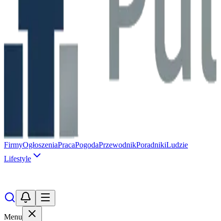
Firmy
Ogłoszenia
Praca
Pogoda
Przewodnik
Poradniki
Ludzie
Lifestyle
Menu