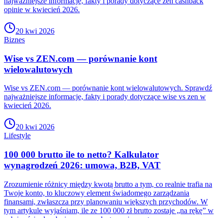
najważniejsze informacje, fakty i porady dotyczące zen cashback
opinie w kwiecień 2026.
20 kwi 2026
Biznes
Wise vs ZEN.com — porównanie kont
wielowalutowych
Wise vs ZEN.com — porównanie kont wielowalutowych. Sprawdź
najważniejsze informacje, fakty i porady dotyczące wise vs zen w
kwiecień 2026.
20 kwi 2026
Lifestyle
100 000 brutto ile to netto? Kalkulator
wynagrodzeń 2026: umowa, B2B, VAT
Zrozumienie różnicy między kwotą brutto a tym, co realnie trafia na
Twoje konto, to kluczowy element świadomego zarządzania
finansami, zwłaszcza przy planowaniu większych przychodów. W
tym artykule wyjaśniam, ile ze 100 000 zł brutto zostaje „na rękę” w