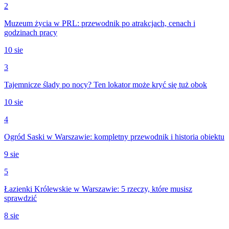
2
Muzeum życia w PRL: przewodnik po atrakcjach, cenach i
godzinach pracy
10 sie
3
Tajemnicze ślady po nocy? Ten lokator może kryć się tuż obok
10 sie
4
Ogród Saski w Warszawie: kompletny przewodnik i historia obiektu
9 sie
5
Łazienki Królewskie w Warszawie: 5 rzeczy, które musisz
sprawdzić
8 sie