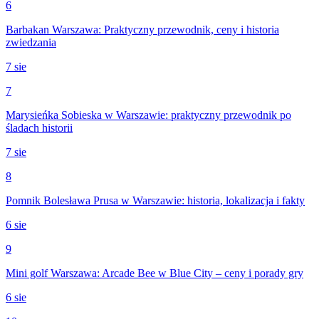
6
Barbakan Warszawa: Praktyczny przewodnik, ceny i historia
zwiedzania
7 sie
7
Marysieńka Sobieska w Warszawie: praktyczny przewodnik po
śladach historii
7 sie
8
Pomnik Bolesława Prusa w Warszawie: historia, lokalizacja i fakty
6 sie
9
Mini golf Warszawa: Arcade Bee w Blue City – ceny i porady gry
6 sie