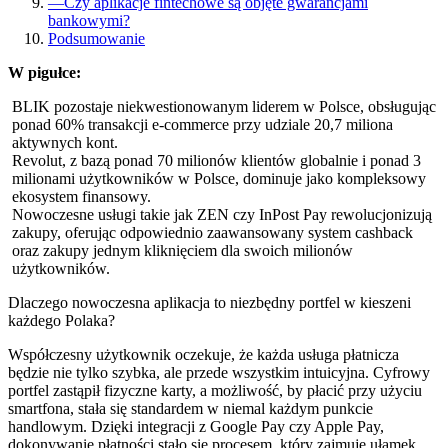
—
Czy aplikacje fintechowe są objęte gwarancjami
bankowymi?
Podsumowanie
W pigułce:
BLIK pozostaje niekwestionowanym liderem w Polsce, obsługując
ponad 60% transakcji e-commerce przy udziale 20,7 miliona
aktywnych kont.
Revolut, z bazą ponad 70 milionów klientów globalnie i ponad 3
milionami użytkowników w Polsce, dominuje jako kompleksowy
ekosystem finansowy.
Nowoczesne usługi takie jak ZEN czy InPost Pay rewolucjonizują
zakupy, oferując odpowiednio zaawansowany system cashback
oraz zakupy jednym kliknięciem dla swoich milionów
użytkowników.
Dlaczego nowoczesna aplikacja to niezbędny portfel w kieszeni
każdego Polaka?
Współczesny użytkownik oczekuje, że każda usługa płatnicza
będzie nie tylko szybka, ale przede wszystkim intuicyjna. Cyfrowy
portfel zastąpił fizyczne karty, a możliwość, by płacić przy użyciu
smartfona, stała się standardem w niemal każdym punkcie
handlowym. Dzięki integracji z Google Pay czy Apple Pay,
dokonywanie płatności stało się procesem, który zajmuje ułamek