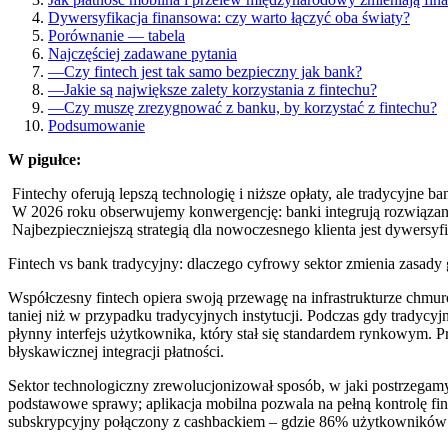
Dywersyfikacja finansowa: czy warto łączyć oba światy?
Porównanie — tabela
Najczęściej zadawane pytania
—
Czy fintech jest tak samo bezpieczny jak bank?
—
Jakie są największe zalety korzystania z fintechu?
—
Czy muszę zrezygnować z banku, by korzystać z fintechu?
Podsumowanie
W pigułce:
Fintechy oferują lepszą technologię i niższe opłaty, ale tradycyjne
W 2026 roku obserwujemy konwergencję: banki integrują rozwiązania
Najbezpieczniejszą strategią dla nowoczesnego klienta jest dywersyf
Fintech vs bank tradycyjny: dlaczego cyfrowy sektor zmienia zasady 
Współczesny fintech opiera swoją przewagę na infrastrukturze chmur
taniej niż w przypadku tradycyjnych instytucji. Podczas gdy tradycyj
płynny interfejs użytkownika, który stał się standardem rynkowym.
błyskawicznej integracji płatności.
Sektor technologiczny zrewolucjonizował sposób, w jaki postrzegamy 
podstawowe sprawy; aplikacja mobilna pozwala na pełną kontrolę fi
subskrypcyjny połączony z cashbackiem – gdzie 86% użytkowników po