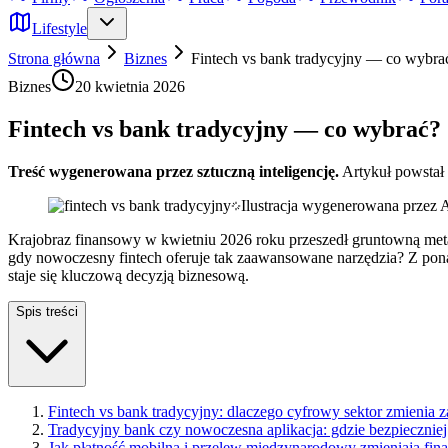
Lifestyle
Strona główna
Biznes
Fintech vs bank tradycyjny — co wybra
Biznes
20 kwietnia 2026
Fintech vs bank tradycyjny — co wybrać?
Treść wygenerowana przez sztuczną inteligencję.
Artykuł powstał
Ilustracja wygenerowana przez 
Krajobraz finansowy w kwietniu 2026 roku przeszedł gruntowną metam
gdy nowoczesny fintech oferuje tak zaawansowane narzędzia? Z po
staje się kluczową decyzją biznesową.
Spis treści
Fintech vs bank tradycyjny: dlaczego cyfrowy sektor zmienia 
Tradycyjny bank czy nowoczesna aplikacja: gdzie bezpieczniej
Jak płatność mobilna i przelew międzynarodowy zmieniają fin