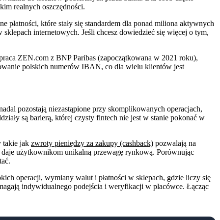
tkim realnych oszczędności.
 płatności, które stały się standardem dla ponad miliona aktywnych
sklepach internetowych. Jeśli chcesz dowiedzieć się więcej o tym,
spółpraca ZEN.com z BNP Paribas (zapoczątkowana w 2021 roku),
rowanie polskich numerów IBAN, co dla wielu klientów jest
 nadal pozostają niezastąpione przy skomplikowanych operacjach,
ły są barierą, której czysty fintech nie jest w stanie pokonać w
 takie jak
zwroty pieniędzy za zakupy (cashback)
pozwalają na
t daje użytkownikom unikalną przewagę rynkową. Porównując
tać.
kich operacji, wymiany walut i płatności w sklepach, gdzie liczy się
magają indywidualnego podejścia i weryfikacji w placówce. Łącząc