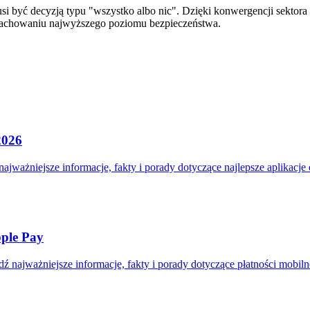
yć decyzją typu "wszystko albo nic". Dzięki konwergencji sektora fin
zachowaniu najwyższego poziomu bezpieczeństwa.
2026
ajważniejsze informacje, fakty i porady dotyczące najlepsze aplikacje
pple Pay
 najważniejsze informacje, fakty i porady dotyczące płatności mobil