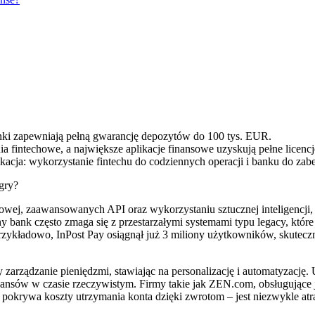
 banki zapewniają pełną gwarancję depozytów do 100 tys. EUR.
 fintechowe, a największe aplikacje finansowe uzyskują pełne licenc
ikacja: wykorzystanie fintechu do codziennych operacji i banku do zabe
gry?
owej, zaawansowanych API oraz wykorzystaniu sztucznej inteligencji, 
ny bank często zmaga się z przestarzałymi systemami typu legacy, któr
 Przykładowo, InPost Pay osiągnął już 3 miliony użytkowników, skute
zarządzanie pieniędzmi, stawiając na personalizację i automatyzację.
nansów w czasie rzeczywistym. Firmy takie jak ZEN.com, obsługujące 
krywa koszty utrzymania konta dzięki zwrotom – jest niezwykle atra