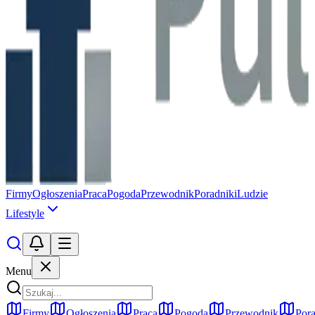
Firmy
Ogłoszenia
Praca
Pogoda
Przewodnik
Poradniki
Ludzie
Lifestyle
Menu
Firmy
Ogłoszenia
Praca
Pogoda
Przewodnik
Pora