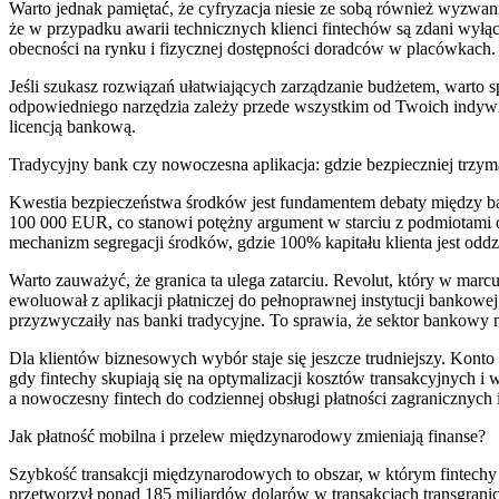
Warto jednak pamiętać, że cyfryzacja niesie ze sobą również wyzwani
że w przypadku awarii technicznych klienci fintechów są zdani wyłąc
obecności na rynku i fizycznej dostępności doradców w placówkach.
Jeśli szukasz rozwiązań ułatwiających zarządzanie budżetem, warto 
odpowiedniego narzędzia zależy przede wszystkim od Twoich indywid
licencją bankową.
Tradycyjny bank czy nowoczesna aplikacja: gdzie bezpieczniej trzym
Kwestia bezpieczeństwa środków jest fundamentem debaty między ban
100 000 EUR, co stanowi potężny argument w starciu z podmiotami o m
mechanizm segregacji środków, gdzie 100% kapitału klienta jest odd
Warto zauważyć, że granica ta ulega zatarciu. Revolut, który w ma
ewoluował z aplikacji płatniczej do pełnoprawnej instytucji bankowe
przyzwyczaiły nas banki tradycyjne. To sprawia, że sektor bankowy 
Dla klientów biznesowych wybór staje się jeszcze trudniejszy. Konto
gdy fintechy skupiają się na optymalizacji kosztów transakcyjnych i
a nowoczesny fintech do codziennej obsługi płatności zagranicznych i
Jak płatność mobilna i przelew międzynarodowy zmieniają finanse?
Szybkość transakcji międzynarodowych to obszar, w którym fintech
przetworzył ponad 185 miliardów dolarów w transakcjach transgrani