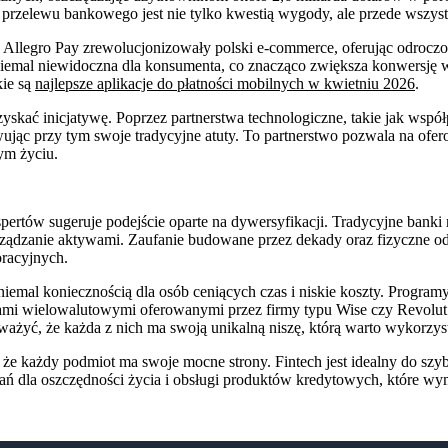
o przelewu bankowego jest nie tylko kwestią wygody, ale przede wszys
Allegro Pay zrewolucjonizowały polski e-commerce, oferując odroczone
niemal niewidoczna dla konsumenta, co znacząco zwiększa konwersję w 
kie są
najlepsze aplikacje do płatności mobilnych w kwietniu 2026
.
dzyskać inicjatywę. Poprzez partnerstwa technologiczne, takie jak w
wując przy tym swoje tradycyjne atuty. To partnerstwo pozwala na ofe
ym życiu.
pertów sugeruje podejście oparte na dywersyfikacji. Tradycyjne banki
ądzanie aktywami. Zaufanie budowane przez dekady oraz fizyczne oddzia
oracyjnych.
 niemal koniecznością dla osób ceniących czas i niskie koszty. Programy
ami wielowalutowymi oferowanymi przez firmy typu Wise czy Revolu
ważyć, że każda z nich ma swoją unikalną niszę, którą warto wykorzys
, że każdy podmiot ma swoje mocne strony. Fintech jest idealny do szyb
ań dla oszczędności życia i obsługi produktów kredytowych, które wy