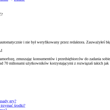
ć?
 automatycznie i nie był weryfikowany przez redaktora. Zauważyłeś bł
AI
orfozę, zmuszając konsumentów i przedsiębiorców do zadania sobie py
nad 70 milionami użytkowników korzystającymi z rozwiązań takich j
zasady gry?
 trzymać środki?
anse?