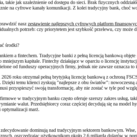
a, takie jak uzależnienie od dostępu do sieci. Brak fizycznych oddzi
znie na cyfrowe kanały komunikacji. Z kolei tradycyjny bank, choć wo
sprawdzić nasz
zestawienie najlepszych cyfrowych platform finansowy
ualnych potrzeb: czy priorytetem jest szybkość przelewu, czy może 
ać środki?
kiem a fintechem. Tradycyjne banki z pełną licencją bankową objęte
niejszym kapitale. Fintechy działające w oparciu o licencję instytucj
zielone od funduszy operacyjnych firmy, jednak nie zawsze oznacza t
rcu 2026 roku otrzymał pełną brytyjską licencję bankową z ochroną FS
j. Dzięki temu klienci zyskują "najlepsze z obu światów": nowoczesną 
musi przyspieszyć swoją transformację, aby nie zostać w tyle pod wz
 firmowe w tradycyjnym banku często oferuje szerszy zakres usług, tak
 wymianie walut. Przedsiębiorcy coraz częściej decydują się na model h
 optymalizacji marż.
y zdecydowanie dominują nad tradycyjnym sektorem bankowym. Wise, 
cznych, oszczędzając użytkownikom około 2,6 miliarda dolarów w por