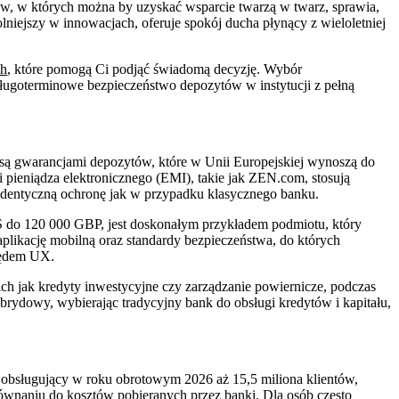
ałów, w których można by uzyskać wsparcie twarzą w twarz, sprawia,
lniejszy w innowacjach, oferuje spokój ducha płynący z wieloletniej
ch
, które pomogą Ci podjąć świadomą decyzję. Wybór
długoterminowe bezpieczeństwo depozytów w instytucji z pełną
 są gwarancjami depozytów, które w Unii Europejskiej wynoszą do
i pieniądza elektronicznego (EMI), takie jak ZEN.com, stosują
o identyczną ochronę jak w przypadku klasycznego banku.
CS do 120 000 GBP, jest doskonałym przykładem podmiotu, który
aplikację mobilną oraz standardy bezpieczeństwa, do których
ględem UX.
ich jak kredyty inwestycyjne czy zarządzanie powiernicze, podczas
ybrydowy, wybierając tradycyjny bank do obsługi kredytów i kapitału,
obsługujący w roku obrotowym 2026 aż 15,5 miliona klientów,
ównaniu do kosztów pobieranych przez banki. Dla osób często