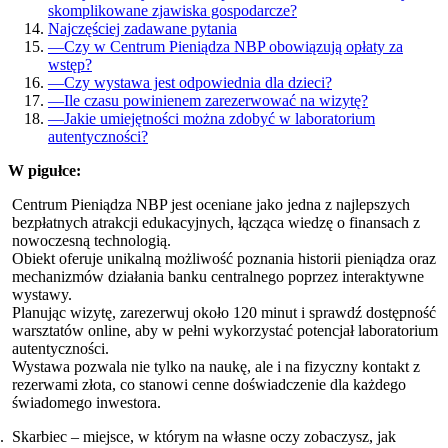
skomplikowane zjawiska gospodarcze?
Najczęściej zadawane pytania
—
Czy w Centrum Pieniądza NBP obowiązują opłaty za
wstęp?
—
Czy wystawa jest odpowiednia dla dzieci?
—
Ile czasu powinienem zarezerwować na wizytę?
—
Jakie umiejętności można zdobyć w laboratorium
autentyczności?
W pigułce:
Centrum Pieniądza NBP jest oceniane jako jedna z najlepszych
bezpłatnych atrakcji edukacyjnych, łącząca wiedzę o finansach z
nowoczesną technologią.
Obiekt oferuje unikalną możliwość poznania historii pieniądza oraz
mechanizmów działania banku centralnego poprzez interaktywne
wystawy.
Planując wizytę, zarezerwuj około 120 minut i sprawdź dostępność
warsztatów online, aby w pełni wykorzystać potencjał laboratorium
autentyczności.
Wystawa pozwala nie tylko na naukę, ale i na fizyczny kontakt z
rezerwami złota, co stanowi cenne doświadczenie dla każdego
świadomego inwestora.
Skarbiec – miejsce, w którym na własne oczy zobaczysz, jak