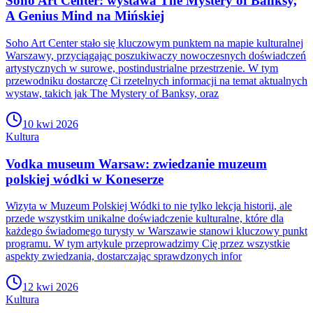
Soho Art Center: wystawa The Mystery of Banksy,
A Genius Mind na Mińskiej
Soho Art Center stało się kluczowym punktem na mapie kulturalnej
Warszawy, przyciągając poszukiwaczy nowoczesnych doświadczeń
artystycznych w surowe, postindustrialne przestrzenie. W tym
przewodniku dostarczę Ci rzetelnych informacji na temat aktualnych
wystaw, takich jak The Mystery of Banksy, oraz
10 kwi 2026
Kultura
Vodka museum Warsaw: zwiedzanie muzeum
polskiej wódki w Koneserze
Wizyta w Muzeum Polskiej Wódki to nie tylko lekcja historii, ale
przede wszystkim unikalne doświadczenie kulturalne, które dla
każdego świadomego turysty w Warszawie stanowi kluczowy punkt
programu. W tym artykule przeprowadzimy Cię przez wszystkie
aspekty zwiedzania, dostarczając sprawdzonych infor
12 kwi 2026
Kultura