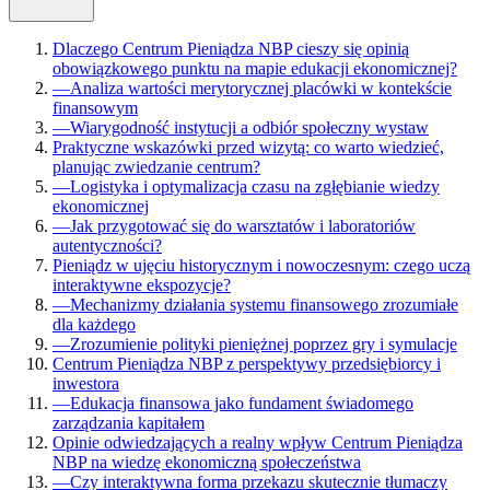
Dlaczego Centrum Pieniądza NBP cieszy się opinią
obowiązkowego punktu na mapie edukacji ekonomicznej?
—
Analiza wartości merytorycznej placówki w kontekście
finansowym
—
Wiarygodność instytucji a odbiór społeczny wystaw
Praktyczne wskazówki przed wizytą: co warto wiedzieć,
planując zwiedzanie centrum?
—
Logistyka i optymalizacja czasu na zgłębianie wiedzy
ekonomicznej
—
Jak przygotować się do warsztatów i laboratoriów
autentyczności?
Pieniądz w ujęciu historycznym i nowoczesnym: czego uczą
interaktywne ekspozycje?
—
Mechanizmy działania systemu finansowego zrozumiałe
dla każdego
—
Zrozumienie polityki pieniężnej poprzez gry i symulacje
Centrum Pieniądza NBP z perspektywy przedsiębiorcy i
inwestora
—
Edukacja finansowa jako fundament świadomego
zarządzania kapitałem
Opinie odwiedzających a realny wpływ Centrum Pieniądza
NBP na wiedzę ekonomiczną społeczeństwa
—
Czy interaktywna forma przekazu skutecznie tłumaczy