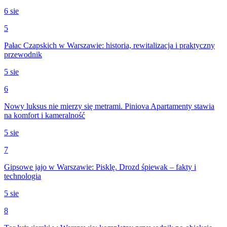
6 sie
5
Pałac Czapskich w Warszawie: historia, rewitalizacja i praktyczny
przewodnik
5 sie
6
Nowy luksus nie mierzy się metrami. Piniova Apartamenty stawia
na komfort i kameralność
5 sie
7
Gipsowe jajo w Warszawie: Pisklę. Drozd śpiewak – fakty i
technologia
5 sie
8