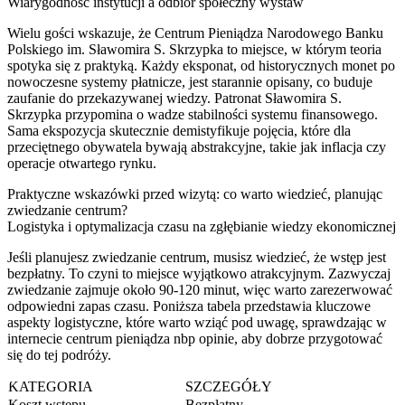
Wiarygodność instytucji a odbiór społeczny wystaw
Wielu gości wskazuje, że Centrum Pieniądza Narodowego Banku
Polskiego im. Sławomira S. Skrzypka to miejsce, w którym teoria
spotyka się z praktyką. Każdy eksponat, od historycznych monet po
nowoczesne systemy płatnicze, jest starannie opisany, co buduje
zaufanie do przekazywanej wiedzy. Patronat Sławomira S.
Skrzypka przypomina o wadze stabilności systemu finansowego.
Sama ekspozycja skutecznie demistyfikuje pojęcia, które dla
przeciętnego obywatela bywają abstrakcyjne, takie jak inflacja czy
operacje otwartego rynku.
Praktyczne wskazówki przed wizytą: co warto wiedzieć, planując
zwiedzanie centrum?
Logistyka i optymalizacja czasu na zgłębianie wiedzy ekonomicznej
Jeśli planujesz zwiedzanie centrum, musisz wiedzieć, że wstęp jest
bezpłatny. To czyni to miejsce wyjątkowo atrakcyjnym. Zazwyczaj
zwiedzanie zajmuje około 90-120 minut, więc warto zarezerwować
odpowiedni zapas czasu. Poniższa tabela przedstawia kluczowe
aspekty logistyczne, które warto wziąć pod uwagę, sprawdzając w
internecie centrum pieniądza nbp opinie, aby dobrze przygotować
się do tej podróży.
KATEGORIA
SZCZEGÓŁY
Koszt wstępu
Bezpłatny