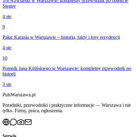
Tor łyżwiarski w Warszawie: kompletny przewodnik po obiekcie
Stegny
4 sie
9
Pałac Karasia w Warszawie – historia, fakty i losy rezydencji
4 sie
10
Pomnik Jana Kilińskiego w Warszawie: kompletny przewodnik po
historii
3 sie
PulsWarszawa.pl
Poradniki, przewodniki i praktyczne informacje — Warszawa i nie
tylko. Firmy, praca, ogłoszenia.
Serwis