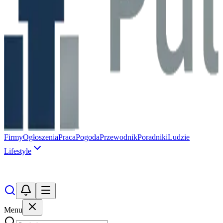
Firmy
Ogłoszenia
Praca
Pogoda
Przewodnik
Poradniki
Ludzie
Lifestyle
Menu