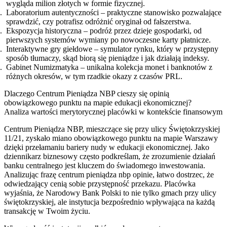
wygląda milion złotych w formie fizycznej.
Laboratorium autentyczności – praktyczne stanowisko pozwalające
sprawdzić, czy potrafisz odróżnić oryginał od fałszerstwa.
Ekspozycja historyczna – podróż przez dzieje gospodarki, od
pierwszych systemów wymiany po nowoczesne karty płatnicze.
Interaktywne gry giełdowe – symulator rynku, który w przystępny
sposób tłumaczy, skąd biorą się pieniądze i jak działają indeksy.
Gabinet Numizmatyka – unikalna kolekcja monet i banknotów z
różnych okresów, w tym rzadkie okazy z czasów PRL.
Dlaczego Centrum Pieniądza NBP cieszy się opinią
obowiązkowego punktu na mapie edukacji ekonomicznej?
Analiza wartości merytorycznej placówki w kontekście finansowym
Centrum Pieniądza NBP, mieszczące się przy ulicy Świętokrzyskiej
11/21, zyskało miano obowiązkowego punktu na mapie Warszawy
dzięki przełamaniu bariery nudy w edukacji ekonomicznej. Jako
dziennikarz biznesowy często podkreślam, że zrozumienie działań
banku centralnego jest kluczem do świadomego inwestowania.
Analizując frazę centrum pieniądza nbp opinie, łatwo dostrzec, że
odwiedzający cenią sobie przystępność przekazu. Placówka
wyjaśnia, że Narodowy Bank Polski to nie tylko gmach przy ulicy
świętokrzyskiej, ale instytucja bezpośrednio wpływająca na każdą
transakcję w Twoim życiu.