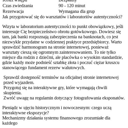
Czas zwiedzania
90 - 120 minut
Rezerwacja
Wymagana dla grup
Jak przygotować się do warsztatów i laboratoriów autentyczności?
Wizyta w laboratorium autentyczności to punkt obowiązkowy, jeśli
interesuje Cię bezpieczeństwo obrotu gotówkowego. Dowiesz się
tam, jak banki rozpoznają zabezpieczenia na banknotach, co jest
niezwykle przydatne w codziennej praktyce przedsiębiorcy. Warto
sprawdzić harmonogram na stronie internetowej, ponieważ
warsztaty cieszą się ogromnym zainteresowaniem. To nie tylko
miejsce dla rodzin z dziećmi, ale placówka o wysokim standardzie,
gdzie każdy może podnieść sztabkę złota i poczuć ciężar kruszcu
stanowiącego fundament rezerw walutowych.
Sprawdź dostępność terminów na oficjalnej stronie internetowej
przed wyjazdem.
Przygotuj się na interaktywne gry, które wymagają chwili
skupienia.
Zwróć uwagę na regulamin dotyczący fotografowania eksponatów.
Pieniądz w ujęciu historycznym i nowoczesnym: czego uczą
interaktywne ekspozycje?
Mechanizmy działania systemu finansowego zrozumiałe dla
każdego