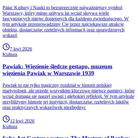
Pałac Kultury i Nauki to bezsprzecznie najważniejszy symbol
Warszawy, który mimo upływu lat wciąż skrywa wiele
fascynujących miejsc dostępnych dla każdego zwiedzającego. W
tym artykule przeprowadzimy Cię przez najciekawsze atrakcje
obiektu, dostarczając rzetelnych informacji oraz sprawdzonych
wskazó
7 kwi 2026
Kultura
Pawiak: Więzienie śledcze gestapo, muzeum
więzienia Pawiak w Warszawie 1939
Pawiak to nie tylko tragiczny rozdział w historii polskiej
martyrologii, ale przede wszystkim kluczowe miejsce pamięci, które
wciąż domaga się naszej uwagi i głębokiej refleksji. W tym artykule
przybliżymy historię tej instytucji, dostarczając rzetelnych faktów
oraz praktycznych wskazówek niezbędnyc
12 kwi 2026
Kultura