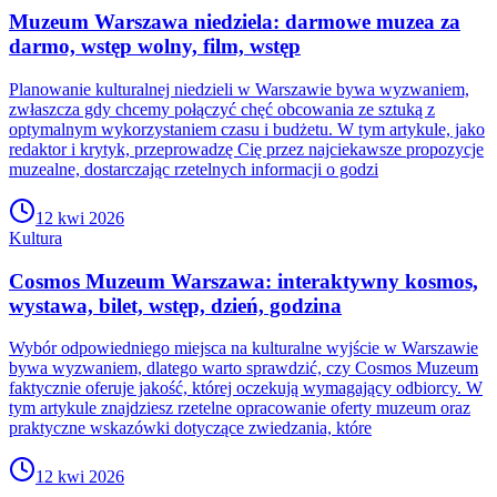
Muzeum Warszawa niedziela: darmowe muzea za
darmo, wstęp wolny, film, wstęp
Planowanie kulturalnej niedzieli w Warszawie bywa wyzwaniem,
zwłaszcza gdy chcemy połączyć chęć obcowania ze sztuką z
optymalnym wykorzystaniem czasu i budżetu. W tym artykule, jako
redaktor i krytyk, przeprowadzę Cię przez najciekawsze propozycje
muzealne, dostarczając rzetelnych informacji o godzi
12 kwi 2026
Kultura
Cosmos Muzeum Warszawa: interaktywny kosmos,
wystawa, bilet, wstęp, dzień, godzina
Wybór odpowiedniego miejsca na kulturalne wyjście w Warszawie
bywa wyzwaniem, dlatego warto sprawdzić, czy Cosmos Muzeum
faktycznie oferuje jakość, której oczekują wymagający odbiorcy. W
tym artykule znajdziesz rzetelne opracowanie oferty muzeum oraz
praktyczne wskazówki dotyczące zwiedzania, które
12 kwi 2026