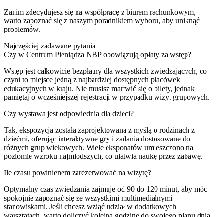
Zanim zdecydujesz się na współpracę z biurem rachunkowym,
warto zapoznać się z
naszym poradnikiem wyboru
, aby uniknąć
problemów.
Najczęściej zadawane pytania
Czy w Centrum Pieniądza NBP obowiązują opłaty za wstęp?
Wstęp jest całkowicie bezpłatny dla wszystkich zwiedzających, co
czyni to miejsce jedną z najbardziej dostępnych placówek
edukacyjnych w kraju. Nie musisz martwić się o bilety, jednak
pamiętaj o wcześniejszej rejestracji w przypadku wizyt grupowych.
Czy wystawa jest odpowiednia dla dzieci?
Tak, ekspozycja została zaprojektowana z myślą o rodzinach z
dziećmi, oferując interaktywne gry i zadania dostosowane do
różnych grup wiekowych. Wiele eksponatów umieszczono na
poziomie wzroku najmłodszych, co ułatwia naukę przez zabawę.
Ile czasu powinienem zarezerwować na wizytę?
Optymalny czas zwiedzania zajmuje od 90 do 120 minut, aby móc
spokojnie zapoznać się ze wszystkimi multimedialnymi
stanowiskami. Jeśli chcesz wziąć udział w dodatkowych
warsztatach, warto doliczyć kolejną godzinę do swojego planu dnia.