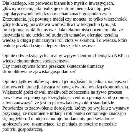
Dla każdego, kto prowadzi biznes lub myśli o inwestycjach,
głównym celem, jaki realizuje centrum pieniądza nbp, jest
popularyzowanie wiedzy o mechanizmach gospodarczych.
Zrozumienie, jak powstaje medal czy moneta, to tylko wierzchołek
góry lodowej; prawdziwa wartość tkwi w lekcjach o tym, jak
funkcjonują rynki finansowe. Jako ekonomista doceniam fakt, że
instytucja ta nie ucieka od trudnych tematów, oferując rzetelną
wiedzę o długu publicznym i roli złota w skarbcu. To wiedza, która
realnie przekłada się na lepsze decyzje biznesowe.
Opinie odwiedzających a realny wpływ Centrum Pieniądza NBP na
wiedzę ekonomiczną społeczeństwa
Czy interaktywna forma przekazu skutecznie tłumaczy
skomplikowane zjawiska gospodarcze?
Opinie użytkowników są niemal jednogłośne: to jedna z najlepszych
darmowych atrakcji, łącząca zabawę z twardą wiedzą ekonomiczną.
Większość gości chwali możliwość zobaczenia na żywo procesu
powstawania pieniędzy. Przeglądając centrum pieniądza nbp opinie,
łatwo zauważyć, że jest to placówka o wysokim standardzie.
Potwierdza to zadowolenie dorosłych, którzy po wyjściu z wystawy
przyznają, że rozumienie inflacji i roli banku centralnego znacząco
się pogłębiło. To miejsce buduje fundamenty pod świadome
społeczeństwo, rozumiejące, że pieniądz to potężne narzędzie
polityki gospodarczej.