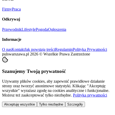
Firmy
Praca
Odkrywaj
Przewodnik
Lifestyle
Pogoda
Ogłoszenia
Informacje
O nas
Kontakt
Jak powstają treści
Regulamin
Polityka Prywatności
pulswarszawa.pl
2026
©
Wszelkie Prawa Zastrzeżone
Szanujemy Twoją prywatność
Używamy plików cookies, aby zapewnić prawidłowe działanie
strony oraz tworzyć anonimowe statystyki. Klikając "Akceptuję
wszystkie" wyrażasz zgodę na cookies analityczne i funkcjonalne.
Możesz też zaakceptować tylko niezbędne.
Polityka prywatności
Akceptuję wszystkie
Tylko niezbędne
Szczegóły