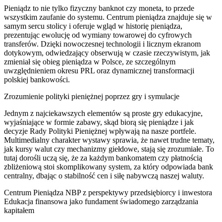
Pieniądz to nie tylko fizyczny banknot czy moneta, to przede
wszystkim zaufanie do systemu. Centrum pieniądza znajduje się w
samym sercu stolicy i oferuje wgląd w historię pieniądza,
prezentując ewolucję od wymiany towarowej do cyfrowych
transferów. Dzięki nowoczesnej technologii i licznym ekranom
dotykowym, odwiedzający obserwują w czasie rzeczywistym, jak
zmieniał się obieg pieniądza w Polsce, ze szczególnym
uwzględnieniem okresu PRL oraz dynamicznej transformacji
polskiej bankowości.
Zrozumienie polityki pieniężnej poprzez gry i symulacje
Jednym z najciekawszych elementów są proste gry edukacyjne,
wyjaśniające w formie zabawy, skąd biorą się pieniądze i jak
decyzje Rady Polityki Pieniężnej wpływają na nasze portfele.
Multimedialny charakter wystawy sprawia, że nawet trudne tematy,
jak kursy walut czy mechanizmy giełdowe, stają się zrozumiałe. To
tutaj dorośli uczą się, że za każdym bankomatem czy płatnością
zbliżeniową stoi skomplikowany system, za który odpowiada bank
centralny, dbając o stabilność cen i siłę nabywczą naszej waluty.
Centrum Pieniądza NBP z perspektywy przedsiębiorcy i inwestora
Edukacja finansowa jako fundament świadomego zarządzania
kapitałem