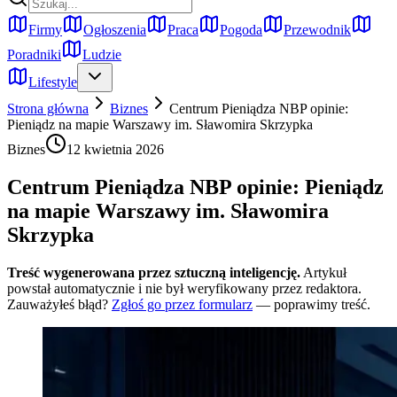
Firmy
Ogłoszenia
Praca
Pogoda
Przewodnik
Poradniki
Ludzie
Lifestyle
Strona główna
Biznes
Centrum Pieniądza NBP opinie:
Pieniądz na mapie Warszawy im. Sławomira Skrzypka
Biznes
12 kwietnia 2026
Centrum Pieniądza NBP opinie: Pieniądz
na mapie Warszawy im. Sławomira
Skrzypka
Treść wygenerowana przez sztuczną inteligencję.
Artykuł
powstał automatycznie i nie był weryfikowany przez redaktora.
Zauważyłeś błąd?
Zgłoś go przez formularz
— poprawimy treść.