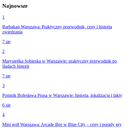
Najnowsze
1
Barbakan Warszawa: Praktyczny przewodnik, ceny i historia
zwiedzania
7 sie
2
Marysieńka Sobieska w Warszawie: praktyczny przewodnik po
śladach historii
7 sie
3
Pomnik Bolesława Prusa w Warszawie: historia, lokalizacja i fakty
6 sie
4
Mini golf Warszawa: Arcade Bee w Blue City – ceny i porady gry