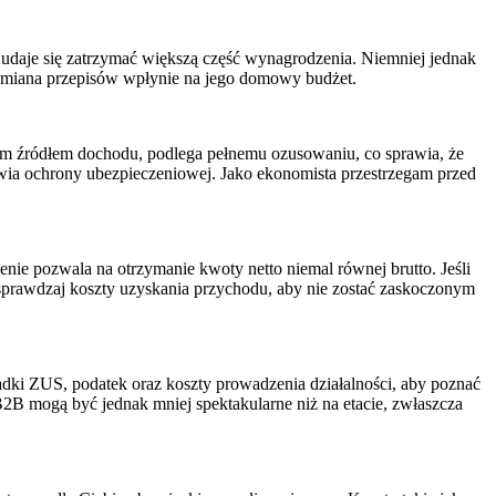
 udaje się zatrzymać większą część wynagrodzenia. Niemniej jednak
k zmiana przepisów wpłynie na jego domowy budżet.
ym źródłem dochodu, podlega pełnemu ozusowaniu, co sprawia, że
bawia ochrony ubezpieczeniowej. Jako ekonomista przestrzegam przed
nie pozwala na otrzymanie kwoty netto niemal równej brutto. Jeśli
sprawdzaj koszty uzyskania przychodu, aby nie zostać zaskoczonym
ładki ZUS, podatek oraz koszty prowadzenia działalności, aby poznać
B2B mogą być jednak mniej spektakularne niż na etacie, zwłaszcza