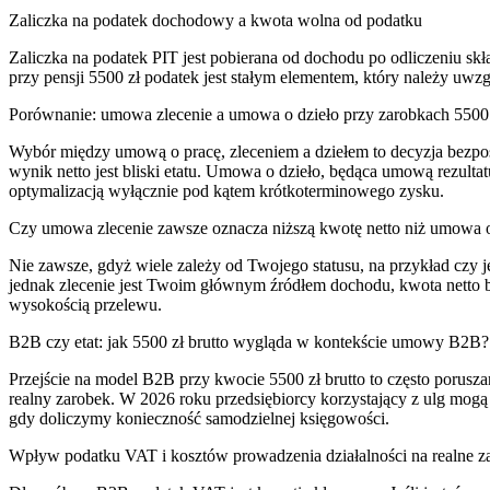
Zaliczka na podatek dochodowy a kwota wolna od podatku
Zaliczka na podatek PIT jest pobierana od dochodu po odliczeniu sk
przy pensji 5500 zł podatek jest stałym elementem, który należy uw
Porównanie: umowa zlecenie a umowa o dzieło przy zarobkach 5500
Wybór między umową o pracę, zleceniem a dziełem to decyzja bezpo
wynik netto jest bliski etatu. Umowa o dzieło, będąca umową rezulta
optymalizacją wyłącznie pod kątem krótkoterminowego zysku.
Czy umowa zlecenie zawsze oznacza niższą kwotę netto niż umowa 
Nie zawsze, gdyż wiele zależy od Twojego statusu, na przykład czy j
jednak zlecenie jest Twoim głównym źródłem dochodu, kwota netto 
wysokością przelewu.
B2B czy etat: jak 5500 zł brutto wygląda w kontekście umowy B2B?
Przejście na model B2B przy kwocie 5500 zł brutto to często porusza
realny zarobek. W 2026 roku przedsiębiorcy korzystający z ulg mogą 
gdy doliczymy konieczność samodzielnej księgowości.
Wpływ podatku VAT i kosztów prowadzenia działalności na realne 