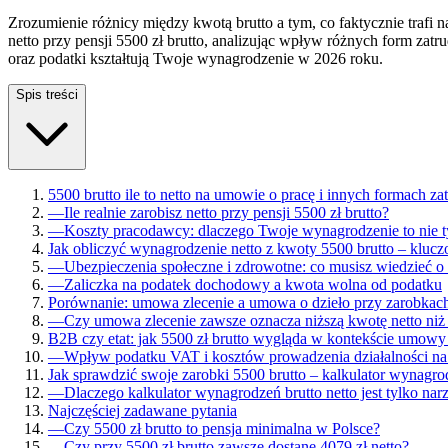
Zrozumienie różnicy między kwotą brutto a tym, co faktycznie trafi 
netto przy pensji 5500 zł brutto, analizując wpływ różnych form za
oraz podatki kształtują Twoje wynagrodzenie w 2026 roku.
Spis treści
5500 brutto ile to netto na umowie o pracę i innych formach za
—
Ile realnie zarobisz netto przy pensji 5500 zł brutto?
—
Koszty pracodawcy: dlaczego Twoje wynagrodzenie to nie t
Jak obliczyć wynagrodzenie netto z kwoty 5500 brutto – klucz
—
Ubezpieczenia społeczne i zdrowotne: co musisz wiedzieć o
—
Zaliczka na podatek dochodowy a kwota wolna od podatku
Porównanie: umowa zlecenie a umowa o dzieło przy zarobkach
—
Czy umowa zlecenie zawsze oznacza niższą kwotę netto ni
B2B czy etat: jak 5500 zł brutto wygląda w kontekście umow
—
Wpływ podatku VAT i kosztów prowadzenia działalności na
Jak sprawdzić swoje zarobki 5500 brutto – kalkulator wynagr
—
Dlaczego kalkulator wynagrodzeń brutto netto jest tylko n
Najczęściej zadawane pytania
—
Czy 5500 zł brutto to pensja minimalna w Polsce?
—
Czy przy 5500 zł brutto zawsze dostanę 4079 zł netto?