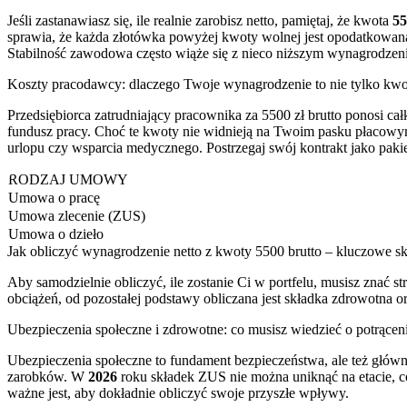
Jeśli zastanawiasz się, ile realnie zarobisz netto, pamiętaj, że kwota
55
sprawia, że każda złotówka powyżej kwoty wolnej jest opodatkowana 
Stabilność zawodowa często wiąże się z nieco niższym wynagrodzeniem
Koszty pracodawcy: dlaczego Twoje wynagrodzenie to nie tylko kwo
Przedsiębiorca zatrudniający pracownika za 5500 zł brutto ponosi ca
fundusz pracy. Choć te kwoty nie widnieją na Twoim pasku płacowy
urlopu czy wsparcia medycznego. Postrzegaj swój kontrakt jako paki
RODZAJ UMOWY
Umowa o pracę
Umowa zlecenie (ZUS)
Umowa o dzieło
Jak obliczyć wynagrodzenie netto z kwoty 5500 brutto – kluczowe sk
Aby samodzielnie obliczyć, ile zostanie Ci w portfelu, musisz znać 
obciążeń, od pozostałej podstawy obliczana jest składka zdrowotna or
Ubezpieczenia społeczne i zdrowotne: co musisz wiedzieć o potrącen
Ubezpieczenia społeczne to fundament bezpieczeństwa, ale też główn
zarobków. W
2026
roku składek ZUS nie można uniknąć na etacie, co
ważne jest, aby dokładnie obliczyć swoje przyszłe wpływy.