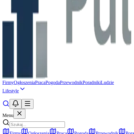
Firmy
Ogłoszenia
Praca
Pogoda
Przewodnik
Poradniki
Ludzie
Lifestyle
Menu
Firmy
Ogłoszenia
Praca
Pogoda
Przewodnik
Pora