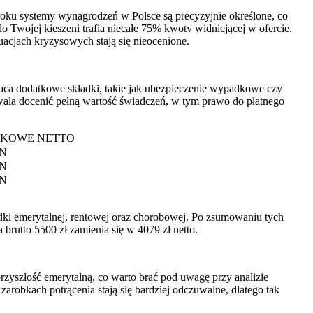
oku systemy wynagrodzeń w Polsce są precyzyjnie określone, co
 Twojej kieszeni trafia niecałe 75% kwoty widniejącej w ofercie.
uacjach kryzysowych stają się nieocenione.
płaca dodatkowe składki, takie jak ubezpieczenie wypadkowe czy
ala docenić pełną wartość świadczeń, w tym prawo do płatnego
KOWE NETTO
LN
LN
LN
ładki emerytalnej, rentowej oraz chorobowej. Po zsumowaniu tych
 brutto 5500 zł zamienia się w 4079 zł netto.
zyszłość emerytalną, co warto brać pod uwagę przy analizie
arobkach potrącenia stają się bardziej odczuwalne, dlatego tak