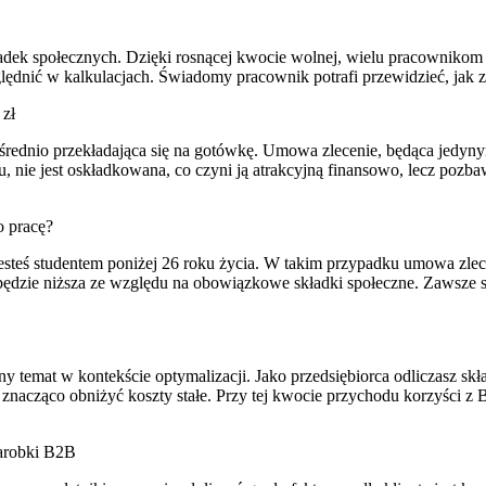
ładek społecznych. Dzięki rosnącej kwocie wolnej, wielu pracownikom
zględnić w kalkulacjach. Świadomy pracownik potrafi przewidzieć, ja
 zł
średnio przekładająca się na gotówkę. Umowa zlecenie, będąca jedyn
tu, nie jest oskładkowana, co czyni ją atrakcyjną finansowo, lecz poz
o pracę?
esteś studentem poniżej 26 roku życia. W takim przypadku umowa zlece
będzie niższa ze względu na obowiązkowe składki społeczne. Zawsze 
ny temat w kontekście optymalizacji. Jako przedsiębiorca odliczasz sk
znacząco obniżyć koszty stałe. Przy tej kwocie przychodu korzyści z 
zarobki B2B