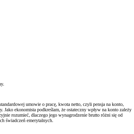
ny.
standardowej umowie o pracę, kwota netto, czyli pensja na konto,
owy. Jako ekonomista podkreślam, że ostateczny wpływ na konto zależy
jnie rozumieć, dlaczego jego wynagrodzenie brutto różni się od
ych świadczeń emerytalnych.