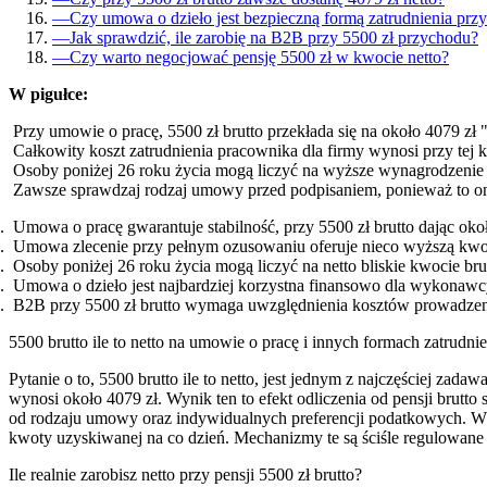
—
Czy umowa o dzieło jest bezpieczną formą zatrudnienia przy
—
Jak sprawdzić, ile zarobię na B2B przy 5500 zł przychodu?
—
Czy warto negocjować pensję 5500 zł w kwocie netto?
W pigułce:
Przy umowie o pracę, 5500 zł brutto przekłada się na około 4079 zł 
Całkowity koszt zatrudnienia pracownika dla firmy wynosi przy tej 
Osoby poniżej 26 roku życia mogą liczyć na wyższe wynagrodzenie 
Zawsze sprawdzaj rodzaj umowy przed podpisaniem, ponieważ to ona 
Umowa o pracę gwarantuje stabilność, przy 5500 zł brutto dając okoł
Umowa zlecenie przy pełnym ozusowaniu oferuje nieco wyższą kwotę
Osoby poniżej 26 roku życia mogą liczyć na netto bliskie kwocie brut
Umowa o dzieło jest najbardziej korzystna finansowo dla wykonawcy,
B2B przy 5500 zł brutto wymaga uwzględnienia kosztów prowadzenia
5500 brutto ile to netto na umowie o pracę i innych formach zatrudni
Pytanie o to, 5500 brutto ile to netto, jest jednym z najczęściej z
wynosi około 4079 zł. Wynik ten to efekt odliczenia od pensji brutt
od rodzaju umowy oraz indywidualnych preferencji podatkowych. W do
kwoty uzyskiwanej na co dzień. Mechanizmy te są ściśle regulowane
Ile realnie zarobisz netto przy pensji 5500 zł brutto?