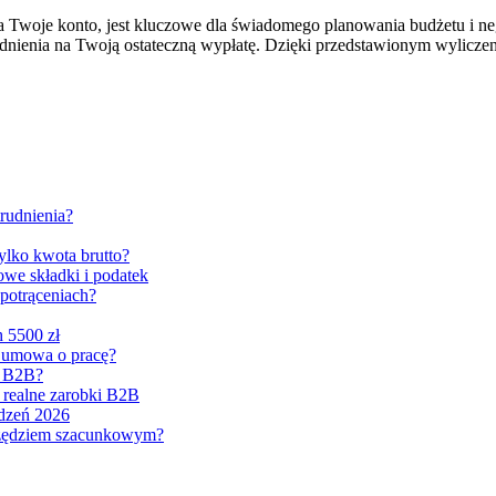
na Twoje konto, jest kluczowe dla świadomego planowania budżetu i neg
trudnienia na Twoją ostateczną wypłatę. Dzięki przedstawionym wylic
trudnienia?
ylko kwota brutto?
owe składki i podatek
 potrąceniach?
 5500 zł
ż umowa o pracę?
y B2B?
 realne zarobki B2B
odzeń 2026
arzędziem szacunkowym?