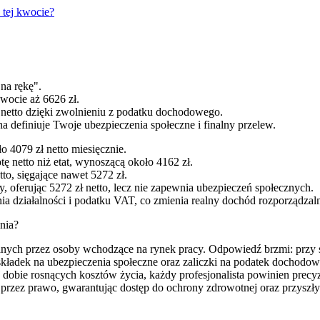
 tej kwocie?
"na rękę".
kwocie aż 6626 zł.
netto dzięki zwolnieniu z podatku dochodowego.
definiuje Twoje ubezpieczenia społeczne i finalny przelew.
o 4079 zł netto miesięcznie.
 netto niż etat, wynoszącą około 4162 zł.
to, sięgające nawet 5272 zł.
 oferując 5272 zł netto, lecz nie zapewnia ubezpieczeń społecznych.
 działalności i podatku VAT, co zmienia realny dochód rozporządzal
enia?
adawanych przez osoby wchodzące na rynek pracy. Odpowiedź brzmi: przy 
o składek na ubezpieczenia społeczne oraz zaliczki na podatek dochod
bie rosnących kosztów życia, każdy profesjonalista powinien precyzy
 przez prawo, gwarantując dostęp do ochrony zdrowotnej oraz przyszł