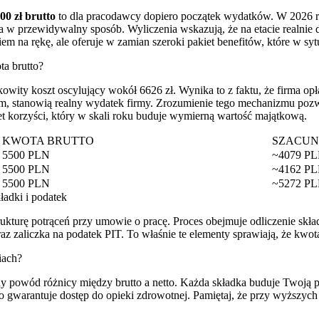
00 zł brutto
to dla pracodawcy dopiero początek wydatków. W 2026 r
w przewidywalny sposób. Wyliczenia wskazują, że na etacie realnie do
 na rękę, ale oferuje w zamian szeroki pakiet benefitów, które w syt
ta brutto?
łkowity koszt oscylujący wokół 6626 zł. Wynika to z faktu, że firma o
m, stanowią realny wydatek firmy. Zrozumienie tego mechanizmu pozw
et korzyści, który w skali roku buduje wymierną wartość majątkową.
KWOTA BRUTTO
SZACUN
5500 PLN
~4079 P
5500 PLN
~4162 P
5500 PLN
~5272 P
ładki i podatek
strukturę potrąceń przy umowie o pracę. Proces obejmuje odliczenie sk
az zaliczka na podatek PIT. To właśnie te elementy sprawiają, że kwota
iach?
y powód różnicy między brutto a netto. Każda składka buduje Twoją pr
 gwarantuje dostęp do opieki zdrowotnej. Pamiętaj, że przy wyższych z