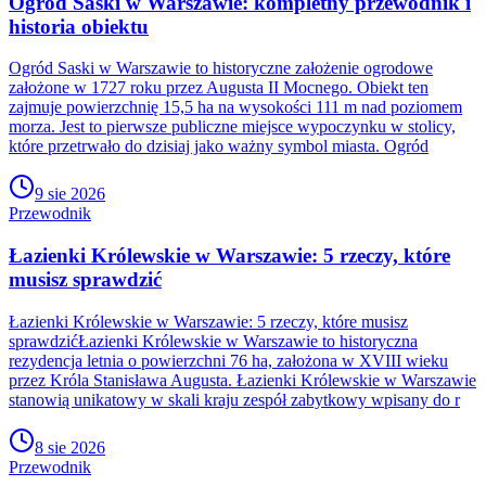
Ogród Saski w Warszawie: kompletny przewodnik i
historia obiektu
Ogród Saski w Warszawie to historyczne założenie ogrodowe
założone w 1727 roku przez Augusta II Mocnego. Obiekt ten
zajmuje powierzchnię 15,5 ha na wysokości 111 m nad poziomem
morza. Jest to pierwsze publiczne miejsce wypoczynku w stolicy,
które przetrwało do dzisiaj jako ważny symbol miasta. Ogród
9 sie 2026
Przewodnik
Łazienki Królewskie w Warszawie: 5 rzeczy, które
musisz sprawdzić
Łazienki Królewskie w Warszawie: 5 rzeczy, które musisz
sprawdzićŁazienki Królewskie w Warszawie to historyczna
rezydencja letnia o powierzchni 76 ha, założona w XVIII wieku
przez Króla Stanisława Augusta. Łazienki Królewskie w Warszawie
stanowią unikatowy w skali kraju zespół zabytkowy wpisany do r
8 sie 2026
Przewodnik