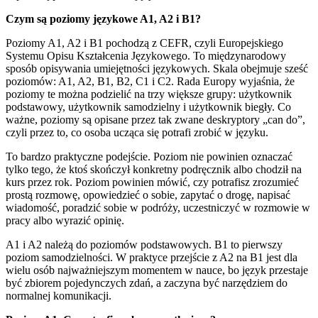
Czym są poziomy językowe A1, A2 i B1?
Poziomy A1, A2 i B1 pochodzą z CEFR, czyli Europejskiego
Systemu Opisu Kształcenia Językowego. To międzynarodowy
sposób opisywania umiejętności językowych. Skala obejmuje sześć
poziomów: A1, A2, B1, B2, C1 i C2. Rada Europy wyjaśnia, że
poziomy te można podzielić na trzy większe grupy: użytkownik
podstawowy, użytkownik samodzielny i użytkownik biegły. Co
ważne, poziomy są opisane przez tak zwane deskryptory „can do”,
czyli przez to, co osoba ucząca się potrafi zrobić w języku.
To bardzo praktyczne podejście. Poziom nie powinien oznaczać
tylko tego, że ktoś skończył konkretny podręcznik albo chodził na
kurs przez rok. Poziom powinien mówić, czy potrafisz zrozumieć
prostą rozmowę, opowiedzieć o sobie, zapytać o drogę, napisać
wiadomość, poradzić sobie w podróży, uczestniczyć w rozmowie w
pracy albo wyrazić opinię.
A1 i A2 należą do poziomów podstawowych. B1 to pierwszy
poziom samodzielności. W praktyce przejście z A2 na B1 jest dla
wielu osób najważniejszym momentem w nauce, bo język przestaje
być zbiorem pojedynczych zdań, a zaczyna być narzędziem do
normalnej komunikacji.