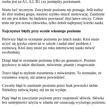
osoba jest na A1, A2, B1 czy pomiędzy poziomami.
Warto być szczerym. Zawyżenie poziomu nie pomaga. Jeśli trafisz
do zbyt trudnej grupy, możesz szybko stracić motywację. Zaniżenie
też nie jest dobre, bo będziesz powtarzać zbyt łatwe rzeczy. Celem
testu nie jest ocena człowieka, tylko dobór najlepszej ścieżki nauki.
Najczęstsze błędy przy ocenie własnego poziomu
Pierwszy błąd to ocenianie poziomu po latach nauki. Ktoś może
uczyć się języka osiem lat w szkole i nadal mieć problem z
rozmową. Ktoś inny może po roku intensywnej nauki mówić
swobodniej.
Drugi błąd to ocenianie poziomu tylko po gramatyce. Poziom
językowy to także słuchanie, mówienie, pisanie i reagowanie.
Trzeci błąd to mylenie rozumienia z mówieniem. To normalne, że
rozumiesz więcej, niż umiesz powiedzieć.
Czwarty błąd to zaniżanie poziomu przez brak pewności siebie.
Niektórzy mówią lepiej, niż im się wydaje.
Piąty błąd to zawyżanie poziomu przez znajomość słówek. Słówka
bez umiejętności użycia w zdaniu nie oznaczają wyższego poziomu.