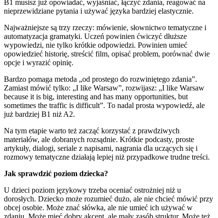
B1 musisz już opowiadać, wyjaśniać, łączyć zdania, reagować na
nieprzewidziane pytania i używać języka bardziej elastycznie.
Najważniejsze są trzy rzeczy: mówienie, słownictwo tematyczne i
automatyzacja gramatyki. Uczeń powinien ćwiczyć dłuższe
wypowiedzi, nie tylko krótkie odpowiedzi. Powinien umieć
opowiedzieć historię, streścić film, opisać problem, porównać dwie
opcje i wyrazić opinię.
Bardzo pomaga metoda „od prostego do rozwiniętego zdania”.
Zamiast mówić tylko: „I like Warsaw”, rozwijasz: „I like Warsaw
because it is big, interesting and has many opportunities, but
sometimes the traffic is difficult”. To nadal prosta wypowiedź, ale
już bardziej B1 niż A2.
Na tym etapie warto też zacząć korzystać z prawdziwych
materiałów, ale dobranych rozsądnie. Krótkie podcasty, proste
artykuły, dialogi, seriale z napisami, nagrania dla uczących się i
rozmowy tematyczne działają lepiej niż przypadkowe trudne treści.
Jak sprawdzić poziom dziecka?
U dzieci poziom językowy trzeba oceniać ostrożniej niż u
dorosłych. Dziecko może rozumieć dużo, ale nie chcieć mówić przy
obcej osobie. Może znać słówka, ale nie umieć ich używać w
zdaniu. Może mieć dobry akcent, ale mały zasób struktur. Może też