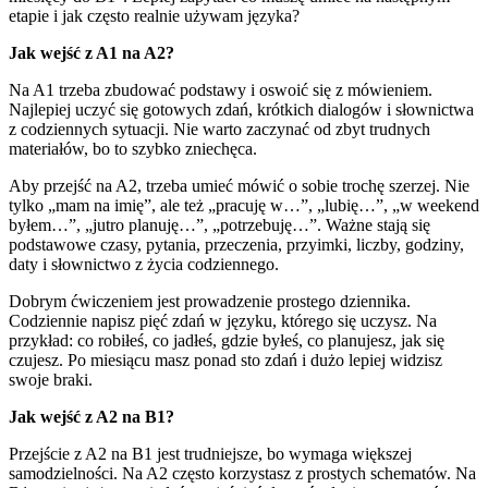
etapie i jak często realnie używam języka?
Jak wejść z A1 na A2?
Na A1 trzeba zbudować podstawy i oswoić się z mówieniem.
Najlepiej uczyć się gotowych zdań, krótkich dialogów i słownictwa
z codziennych sytuacji. Nie warto zaczynać od zbyt trudnych
materiałów, bo to szybko zniechęca.
Aby przejść na A2, trzeba umieć mówić o sobie trochę szerzej. Nie
tylko „mam na imię”, ale też „pracuję w…”, „lubię…”, „w weekend
byłem…”, „jutro planuję…”, „potrzebuję…”. Ważne stają się
podstawowe czasy, pytania, przeczenia, przyimki, liczby, godziny,
daty i słownictwo z życia codziennego.
Dobrym ćwiczeniem jest prowadzenie prostego dziennika.
Codziennie napisz pięć zdań w języku, którego się uczysz. Na
przykład: co robiłeś, co jadłeś, gdzie byłeś, co planujesz, jak się
czujesz. Po miesiącu masz ponad sto zdań i dużo lepiej widzisz
swoje braki.
Jak wejść z A2 na B1?
Przejście z A2 na B1 jest trudniejsze, bo wymaga większej
samodzielności. Na A2 często korzystasz z prostych schematów. Na