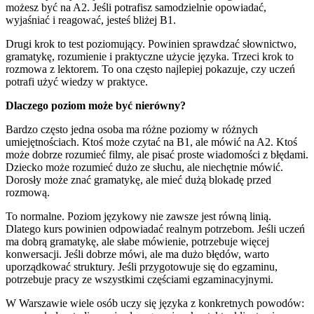
możesz być na A2. Jeśli potrafisz samodzielnie opowiadać,
wyjaśniać i reagować, jesteś bliżej B1.
Drugi krok to test poziomujący. Powinien sprawdzać słownictwo,
gramatykę, rozumienie i praktyczne użycie języka. Trzeci krok to
rozmowa z lektorem. To ona często najlepiej pokazuje, czy uczeń
potrafi użyć wiedzy w praktyce.
Dlaczego poziom może być nierówny?
Bardzo często jedna osoba ma różne poziomy w różnych
umiejętnościach. Ktoś może czytać na B1, ale mówić na A2. Ktoś
może dobrze rozumieć filmy, ale pisać proste wiadomości z błędami.
Dziecko może rozumieć dużo ze słuchu, ale niechętnie mówić.
Dorosły może znać gramatykę, ale mieć dużą blokadę przed
rozmową.
To normalne. Poziom językowy nie zawsze jest równą linią.
Dlatego kurs powinien odpowiadać realnym potrzebom. Jeśli uczeń
ma dobrą gramatykę, ale słabe mówienie, potrzebuje więcej
konwersacji. Jeśli dobrze mówi, ale ma dużo błędów, warto
uporządkować struktury. Jeśli przygotowuje się do egzaminu,
potrzebuje pracy ze wszystkimi częściami egzaminacyjnymi.
W Warszawie wiele osób uczy się języka z konkretnych powodów: