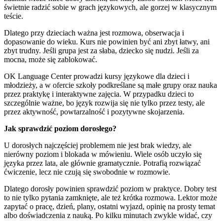
świetnie radzić sobie w grach językowych, ale gorzej w klasycznym
teście.
Dlatego przy dzieciach ważna jest rozmowa, obserwacja i
dopasowanie do wieku. Kurs nie powinien być ani zbyt łatwy, ani
zbyt trudny. Jeśli grupa jest za słaba, dziecko się nudzi. Jeśli za
mocna, może się zablokować.
OK Language Center prowadzi kursy językowe dla dzieci i
młodzieży, a w ofercie szkoły podkreślane są małe grupy oraz nauka
przez praktykę i interaktywne zajęcia. W przypadku dzieci to
szczególnie ważne, bo język rozwija się nie tylko przez testy, ale
przez aktywność, powtarzalność i pozytywne skojarzenia.
Jak sprawdzić poziom dorosłego?
U dorosłych najczęściej problemem nie jest brak wiedzy, ale
nierówny poziom i blokada w mówieniu. Wiele osób uczyło się
języka przez lata, ale głównie gramatycznie. Potrafią rozwiązać
ćwiczenie, lecz nie czują się swobodnie w rozmowie.
Dlatego dorosły powinien sprawdzić poziom w praktyce. Dobry test
to nie tylko pytania zamknięte, ale też krótka rozmowa. Lektor może
zapytać o pracę, dzień, plany, ostatni wyjazd, opinię na prosty temat
albo doświadczenia z nauką. Po kilku minutach zwykle widać, czy