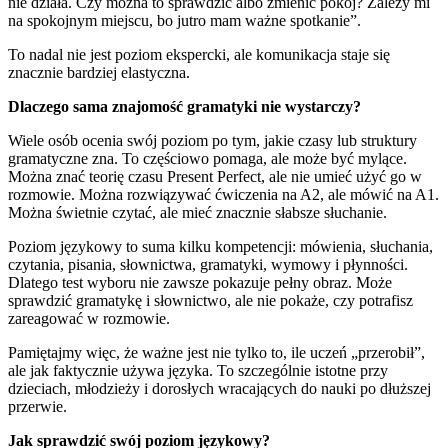
nie działa. Czy można to sprawdzić albo zmienić pokój? Zależy mi
na spokojnym miejscu, bo jutro mam ważne spotkanie”.
To nadal nie jest poziom ekspercki, ale komunikacja staje się
znacznie bardziej elastyczna.
Dlaczego sama znajomość gramatyki nie wystarczy?
Wiele osób ocenia swój poziom po tym, jakie czasy lub struktury
gramatyczne zna. To częściowo pomaga, ale może być mylące.
Można znać teorię czasu Present Perfect, ale nie umieć użyć go w
rozmowie. Można rozwiązywać ćwiczenia na A2, ale mówić na A1.
Można świetnie czytać, ale mieć znacznie słabsze słuchanie.
Poziom językowy to suma kilku kompetencji: mówienia, słuchania,
czytania, pisania, słownictwa, gramatyki, wymowy i płynności.
Dlatego test wyboru nie zawsze pokazuje pełny obraz. Może
sprawdzić gramatykę i słownictwo, ale nie pokaże, czy potrafisz
zareagować w rozmowie.
Pamiętajmy więc, że ważne jest nie tylko to, ile uczeń „przerobił”,
ale jak faktycznie używa języka. To szczególnie istotne przy
dzieciach, młodzieży i dorosłych wracających do nauki po dłuższej
przerwie.
Jak sprawdzić swój poziom językowy?