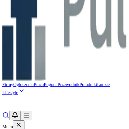
Firmy
Ogłoszenia
Praca
Pogoda
Przewodnik
Poradniki
Ludzie
Lifestyle
Menu