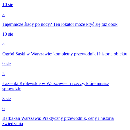
10 sie
3
Tajemnicze ślady po nocy? Ten lokator może kryć się tuż obok
10 sie
4
Ogród Saski w Warszawie: kompletny przewodnik i historia obiektu
9 sie
5
Łazienki Królewskie w Warszawie: 5 rzeczy, które musisz
sprawdzić
8 sie
6
Barbakan Warszawa: Praktyczny przewodnik, ceny i historia
zwiedzania