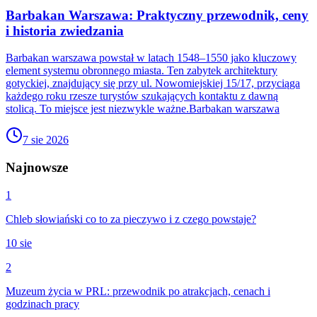
Barbakan Warszawa: Praktyczny przewodnik, ceny
i historia zwiedzania
Barbakan warszawa powstał w latach 1548–1550 jako kluczowy
element systemu obronnego miasta. Ten zabytek architektury
gotyckiej, znajdujący się przy ul. Nowomiejskiej 15/17, przyciąga
każdego roku rzesze turystów szukających kontaktu z dawną
stolicą. To miejsce jest niezwykle ważne.Barbakan warszawa
7 sie 2026
Najnowsze
1
Chleb słowiański co to za pieczywo i z czego powstaje?
10 sie
2
Muzeum życia w PRL: przewodnik po atrakcjach, cenach i
godzinach pracy