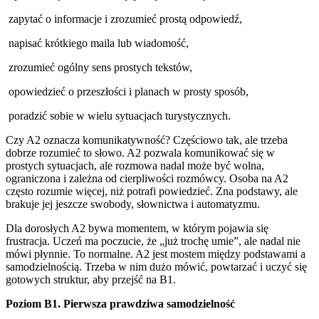
zapytać o informacje i zrozumieć prostą odpowiedź,
napisać krótkiego maila lub wiadomość,
zrozumieć ogólny sens prostych tekstów,
opowiedzieć o przeszłości i planach w prosty sposób,
poradzić sobie w wielu sytuacjach turystycznych.
Czy A2 oznacza komunikatywność? Częściowo tak, ale trzeba
dobrze rozumieć to słowo. A2 pozwala komunikować się w
prostych sytuacjach, ale rozmowa nadal może być wolna,
ograniczona i zależna od cierpliwości rozmówcy. Osoba na A2
często rozumie więcej, niż potrafi powiedzieć. Zna podstawy, ale
brakuje jej jeszcze swobody, słownictwa i automatyzmu.
Dla dorosłych A2 bywa momentem, w którym pojawia się
frustracja. Uczeń ma poczucie, że „już trochę umie”, ale nadal nie
mówi płynnie. To normalne. A2 jest mostem między podstawami a
samodzielnością. Trzeba w nim dużo mówić, powtarzać i uczyć się
gotowych struktur, aby przejść na B1.
Poziom B1. Pierwsza prawdziwa samodzielność