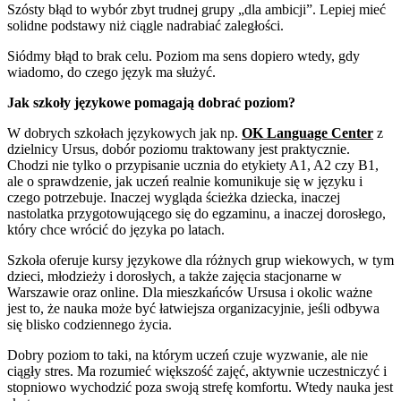
Szósty błąd to wybór zbyt trudnej grupy „dla ambicji”. Lepiej mieć
solidne podstawy niż ciągle nadrabiać zaległości.
Siódmy błąd to brak celu. Poziom ma sens dopiero wtedy, gdy
wiadomo, do czego język ma służyć.
Jak szkoły językowe pomagają dobrać poziom?
W dobrych szkołach językowych jak np.
OK Language Center
z
dzielnicy Ursus, dobór poziomu traktowany jest praktycznie.
Chodzi nie tylko o przypisanie ucznia do etykiety A1, A2 czy B1,
ale o sprawdzenie, jak uczeń realnie komunikuje się w języku i
czego potrzebuje. Inaczej wygląda ścieżka dziecka, inaczej
nastolatka przygotowującego się do egzaminu, a inaczej dorosłego,
który chce wrócić do języka po latach.
Szkoła oferuje kursy językowe dla różnych grup wiekowych, w tym
dzieci, młodzieży i dorosłych, a także zajęcia stacjonarne w
Warszawie oraz online. Dla mieszkańców Ursusa i okolic ważne
jest to, że nauka może być łatwiejsza organizacyjnie, jeśli odbywa
się blisko codziennego życia.
Dobry poziom to taki, na którym uczeń czuje wyzwanie, ale nie
ciągły stres. Ma rozumieć większość zajęć, aktywnie uczestniczyć i
stopniowo wychodzić poza swoją strefę komfortu. Wtedy nauka jest