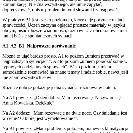
komunikację. Nie zna wszystkiego, ale umie zapytać,
doprecyzować, opisać problem innymi słowami i zareagować.
W praktyce B1 jest często poziomem, który daje poczucie realnej
sprawczości. Uczeń zaczyna oglądać prostsze materiały w języku
obcym, pisać dłuższe wiadomości, rozmawiać z obcokrajowcami i
mniej bać się spontanicznych sytuacji.
A1, A2, B1. Najprostsze porównanie
Można to ująć bardzo prosto. A1 to poziom „umiem przetrwać w
najprostszych sytuacjach”. A2 to poziom „umiem poradzić sobie w
typowych codziennych sprawach”. B1 to poziom „umiem
samodzielnie rozmawiać na znane tematy i radzić sobie, nawet jeśli
nie znam wszystkich słów”.
Różnicę dobrze pokazuje jedna sytuacja: rozmowa w hotelu.
Na A1 powiesz: „Dzień dobry. Mam rezerwację. Nazywam się
Anna Kowalska. Dziękuję”.
Na A2 dodasz: „Mam rezerwację na dwie noce. Czy śniadanie jest
w cenie? O której jest wymeldowanie?”.
Na B1 powiesz: „Mam problem z pokojem, ponieważ klimatyzacja