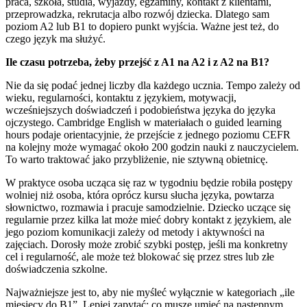
praca, szkoła, studia, wyjazdy, egzaminy, kontakt z klientami,
przeprowadzka, rekrutacja albo rozwój dziecka. Dlatego sam
poziom A2 lub B1 to dopiero punkt wyjścia. Ważne jest też, do
czego język ma służyć.
Ile czasu potrzeba, żeby przejść z A1 na A2 i z A2 na B1?
Nie da się podać jednej liczby dla każdego ucznia. Tempo zależy od
wieku, regularności, kontaktu z językiem, motywacji,
wcześniejszych doświadczeń i podobieństwa języka do języka
ojczystego. Cambridge English w materiałach o guided learning
hours podaje orientacyjnie, że przejście z jednego poziomu CEFR
na kolejny może wymagać około 200 godzin nauki z nauczycielem.
To warto traktować jako przybliżenie, nie sztywną obietnicę.
W praktyce osoba ucząca się raz w tygodniu będzie robiła postępy
wolniej niż osoba, która oprócz kursu słucha języka, powtarza
słownictwo, rozmawia i pracuje samodzielnie. Dziecko uczące się
regularnie przez kilka lat może mieć dobry kontakt z językiem, ale
jego poziom komunikacji zależy od metody i aktywności na
zajęciach. Dorosły może zrobić szybki postęp, jeśli ma konkretny
cel i regularność, ale może też blokować się przez stres lub złe
doświadczenia szkolne.
Najważniejsze jest to, aby nie myśleć wyłącznie w kategoriach „ile
miesięcy do B1”. Lepiej zapytać: co muszę umieć na następnym