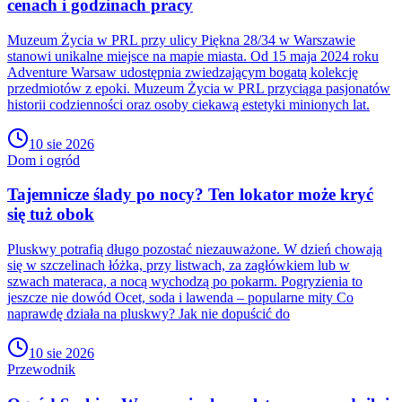
cenach i godzinach pracy
Muzeum Życia w PRL przy ulicy Piękna 28/34 w Warszawie
stanowi unikalne miejsce na mapie miasta. Od 15 maja 2024 roku
Adventure Warsaw udostępnia zwiedzającym bogatą kolekcję
przedmiotów z epoki. Muzeum Życia w PRL przyciąga pasjonatów
historii codzienności oraz osoby ciekawą estetyki minionych lat.
10 sie 2026
Dom i ogród
Tajemnicze ślady po nocy? Ten lokator może kryć
się tuż obok
Pluskwy potrafią długo pozostać niezauważone. W dzień chowają
się w szczelinach łóżka, przy listwach, za zagłówkiem lub w
szwach materaca, a nocą wychodzą po pokarm. Pogryzienia to
jeszcze nie dowód Ocet, soda i lawenda – popularne mity Co
naprawdę działa na pluskwy? Jak nie dopuścić do
10 sie 2026
Przewodnik