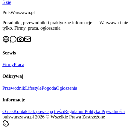
5 sie
PulsWarszawa.pl
Poradniki, przewodniki i praktyczne informacje — Warszawa i nie
tylko. Firmy, praca, ogłoszenia.
Serwis
Firmy
Praca
Odkrywaj
Przewodnik
Lifestyle
Pogoda
Ogłoszenia
Informacje
O nas
Kontakt
Jak powstają treści
Regulamin
Polityka Prywatności
pulswarszawa.pl
2026
©
Wszelkie Prawa Zastrzeżone