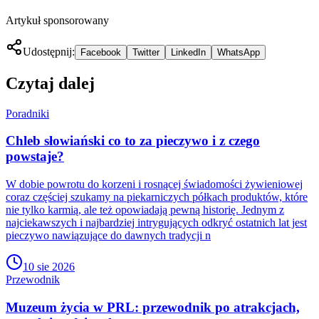
Artykuł sponsorowany
Udostępnij:
Facebook
Twitter
LinkedIn
WhatsApp
Czytaj dalej
Poradniki
Chleb słowiański co to za pieczywo i z czego
powstaje?
W dobie powrotu do korzeni i rosnącej świadomości żywieniowej
coraz częściej szukamy na piekarniczych półkach produktów, które
nie tylko karmią, ale też opowiadają pewną historię. Jednym z
najciekawszych i najbardziej intrygujących odkryć ostatnich lat jest
pieczywo nawiązujące do dawnych tradycji n
10 sie 2026
Przewodnik
Muzeum życia w PRL: przewodnik po atrakcjach,