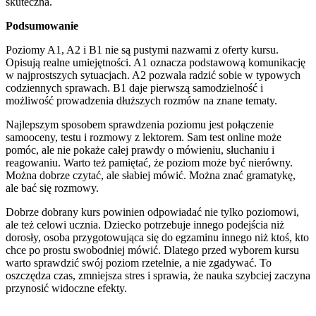
skuteczna.
Podsumowanie
Poziomy A1, A2 i B1 nie są pustymi nazwami z oferty kursu.
Opisują realne umiejętności. A1 oznacza podstawową komunikację
w najprostszych sytuacjach. A2 pozwala radzić sobie w typowych
codziennych sprawach. B1 daje pierwszą samodzielność i
możliwość prowadzenia dłuższych rozmów na znane tematy.
Najlepszym sposobem sprawdzenia poziomu jest połączenie
samooceny, testu i rozmowy z lektorem. Sam test online może
pomóc, ale nie pokaże całej prawdy o mówieniu, słuchaniu i
reagowaniu. Warto też pamiętać, że poziom może być nierówny.
Można dobrze czytać, ale słabiej mówić. Można znać gramatykę,
ale bać się rozmowy.
Dobrze dobrany kurs powinien odpowiadać nie tylko poziomowi,
ale też celowi ucznia. Dziecko potrzebuje innego podejścia niż
dorosły, osoba przygotowująca się do egzaminu innego niż ktoś, kto
chce po prostu swobodniej mówić. Dlatego przed wyborem kursu
warto sprawdzić swój poziom rzetelnie, a nie zgadywać. To
oszczędza czas, zmniejsza stres i sprawia, że nauka szybciej zaczyna
przynosić widoczne efekty.