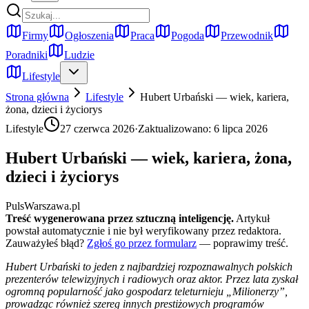
Firmy
Ogłoszenia
Praca
Pogoda
Przewodnik
Poradniki
Ludzie
Lifestyle
Strona główna
Lifestyle
Hubert Urbański — wiek, kariera,
żona, dzieci i życiorys
Lifestyle
27 czerwca 2026
·
Zaktualizowano:
6 lipca 2026
Hubert Urbański — wiek, kariera, żona,
dzieci i życiorys
PulsWarszawa.pl
Treść wygenerowana przez sztuczną inteligencję.
Artykuł
powstał automatycznie i nie był weryfikowany przez redaktora.
Zauważyłeś błąd?
Zgłoś go przez formularz
— poprawimy treść.
Hubert Urbański to jeden z najbardziej rozpoznawalnych polskich
prezenterów telewizyjnych i radiowych oraz aktor. Przez lata zyskał
ogromną popularność jako gospodarz teleturnieju „Milionerzy”,
prowadząc również szereg innych prestiżowych programów