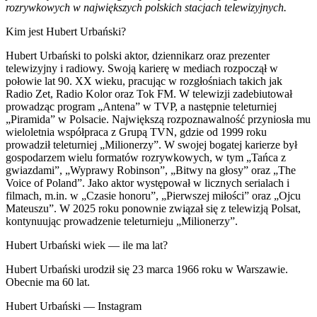
rozrywkowych w największych polskich stacjach telewizyjnych.
Kim jest Hubert Urbański?
Hubert Urbański to polski aktor, dziennikarz oraz prezenter
telewizyjny i radiowy. Swoją karierę w mediach rozpoczął w
połowie lat 90. XX wieku, pracując w rozgłośniach takich jak
Radio Zet, Radio Kolor oraz Tok FM. W telewizji zadebiutował
prowadząc program „Antena” w TVP, a następnie teleturniej
„Piramida” w Polsacie. Największą rozpoznawalność przyniosła mu
wieloletnia współpraca z Grupą TVN, gdzie od 1999 roku
prowadził teleturniej „Milionerzy”. W swojej bogatej karierze był
gospodarzem wielu formatów rozrywkowych, w tym „Tańca z
gwiazdami”, „Wyprawy Robinson”, „Bitwy na głosy” oraz „The
Voice of Poland”. Jako aktor występował w licznych serialach i
filmach, m.in. w „Czasie honoru”, „Pierwszej miłości” oraz „Ojcu
Mateuszu”. W 2025 roku ponownie związał się z telewizją Polsat,
kontynuując prowadzenie teleturnieju „Milionerzy”.
Hubert Urbański wiek — ile ma lat?
Hubert Urbański urodził się 23 marca 1966 roku w Warszawie.
Obecnie ma 60 lat.
Hubert Urbański — Instagram