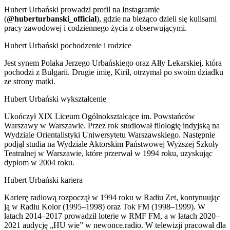
Hubert Urbański prowadzi profil na Instagramie
(
@huberturbanski_official
), gdzie na bieżąco dzieli się kulisami
pracy zawodowej i codziennego życia z obserwującymi.
Hubert Urbański pochodzenie i rodzice
Jest synem Polaka Jerzego Urbańskiego oraz Ałły Lekarskiej, która
pochodzi z Bułgarii. Drugie imię, Kirił, otrzymał po swoim dziadku
ze strony matki.
Hubert Urbański wykształcenie
Ukończył XIX Liceum Ogólnokształcące im. Powstańców
Warszawy w Warszawie. Przez rok studiował filologię indyjską na
Wydziale Orientalistyki Uniwersytetu Warszawskiego. Następnie
podjął studia na Wydziale Aktorskim Państwowej Wyższej Szkoły
Teatralnej w Warszawie, które przerwał w 1994 roku, uzyskując
dyplom w 2004 roku.
Hubert Urbański kariera
Karierę radiową rozpoczął w 1994 roku w Radiu Zet, kontynuując
ją w Radiu Kolor (1995–1998) oraz Tok FM (1998–1999). W
latach 2014–2017 prowadził loterie w RMF FM, a w latach 2020–
2021 audycję „HU wie” w newonce.radio. W telewizji pracował dla