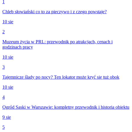
1
Chleb słowiański co to za pieczywo i z czego powstaje?
10 sie
2
Muzeum życia w PRL: przewodnik po atrakcjach, cenach i
godzinach pracy
10 sie
3
Tajemnicze ślady po nocy? Ten lokator może kryć się tuż obok
10 sie
4
Ogród Saski w Warszawie: kompletny przewodnik i historia obiektu
9 sie
5