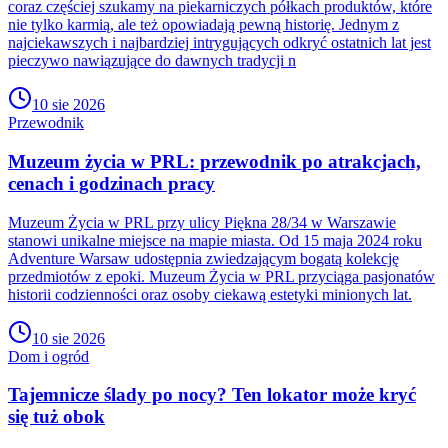
coraz częściej szukamy na piekarniczych półkach produktów, które
nie tylko karmią, ale też opowiadają pewną historię. Jednym z
najciekawszych i najbardziej intrygujących odkryć ostatnich lat jest
pieczywo nawiązujące do dawnych tradycji n
10 sie 2026
Przewodnik
Muzeum życia w PRL: przewodnik po atrakcjach,
cenach i godzinach pracy
Muzeum Życia w PRL przy ulicy Piękna 28/34 w Warszawie
stanowi unikalne miejsce na mapie miasta. Od 15 maja 2024 roku
Adventure Warsaw udostępnia zwiedzającym bogatą kolekcję
przedmiotów z epoki. Muzeum Życia w PRL przyciąga pasjonatów
historii codzienności oraz osoby ciekawą estetyki minionych lat.
10 sie 2026
Dom i ogród
Tajemnicze ślady po nocy? Ten lokator może kryć
się tuż obok