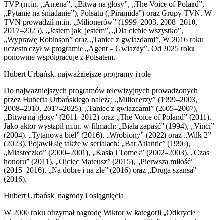
TVP (m.in. „Antena”, „Bitwa na głosy”, „The Voice of Poland”,
„Pytanie na śniadanie”), Polsatu („Piramida”) oraz Grupy TVN. W
TVN prowadził m.in. „Milionerów” (1999–2003, 2008–2010,
2017–2025), „Jestem jaki jestem”, „Dla ciebie wszystko”,
„Wyprawę Robinson” oraz „Taniec z gwiazdami”. W 2016 roku
uczestniczył w programie „Agent – Gwiazdy”. Od 2025 roku
ponownie współpracuje z Polsatem.
Hubert Urbański najważniejsze programy i role
Do najważniejszych programów telewizyjnych prowadzonych
przez Huberta Urbańskiego należą: „Milionerzy” (1999–2003,
2008–2010, 2017–2025), „Taniec z gwiazdami” (2005–2007),
„Bitwa na głosy” (2011–2012) oraz „The Voice of Poland” (2011).
Jako aktor wystąpił m.in. w filmach: „Biała zapaść” (1994), „Vinci”
(2004), „Tytanowa biel” (2016), „Wrobiony” (2022) oraz „Wilk 2”
(2023). Pojawił się także w serialach: „Bar Atlantic” (1996),
„Miasteczko” (2000–2001), „Kasia i Tomek” (2002–2003), „Czas
honoru” (2011), „Ojciec Mateusz” (2015), „Pierwsza miłość”
(2015–2016), „Na dobre i na złe” (2016) oraz „Druga szansa”
(2016).
Hubert Urbański nagrody i osiągnięcia
W 2000 roku otrzymał nagrodę Wiktor w kategorii „Odkrycie