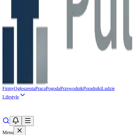
Firmy
Ogłoszenia
Praca
Pogoda
Przewodnik
Poradniki
Ludzie
Lifestyle
Menu