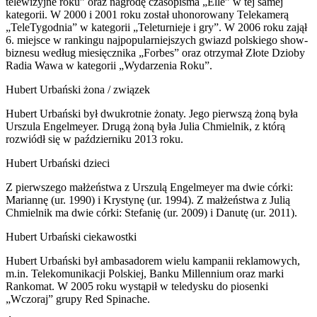
telewizyjne roku” oraz nagrodę czasopisma „Elle” w tej samej
kategorii. W 2000 i 2001 roku został uhonorowany Telekamerą
„TeleTygodnia” w kategorii „Teleturnieje i gry”. W 2006 roku zajął
6. miejsce w rankingu najpopularniejszych gwiazd polskiego show-
biznesu według miesięcznika „Forbes” oraz otrzymał Złote Dzioby
Radia Wawa w kategorii „Wydarzenia Roku”.
Hubert Urbański żona / związek
Hubert Urbański był dwukrotnie żonaty. Jego pierwszą żoną była
Urszula Engelmeyer. Drugą żoną była Julia Chmielnik, z którą
rozwiódł się w październiku 2013 roku.
Hubert Urbański dzieci
Z pierwszego małżeństwa z Urszulą Engelmeyer ma dwie córki:
Mariannę (ur. 1990) i Krystynę (ur. 1994). Z małżeństwa z Julią
Chmielnik ma dwie córki: Stefanię (ur. 2009) i Danutę (ur. 2011).
Hubert Urbański ciekawostki
Hubert Urbański był ambasadorem wielu kampanii reklamowych,
m.in. Telekomunikacji Polskiej, Banku Millennium oraz marki
Rankomat. W 2005 roku wystąpił w teledysku do piosenki
„Wczoraj” grupy Red Spinache.