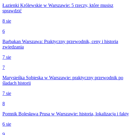
Łazienki Królewskie w Warszawie: 5 rzeczy, które musisz
sprawdzić
8 sie
6
Barbakan Warszawa: Praktyczny przewodnik, ceny i historia
zwiedzania
7 sie
7
Marysieńka Sobieska w Warszawie: praktyczny przewodnik po
śladach historii
7 sie
8
Pomnik Bolesława Prusa w Warszawie: historia, lokalizacja i fakty
6 sie
9