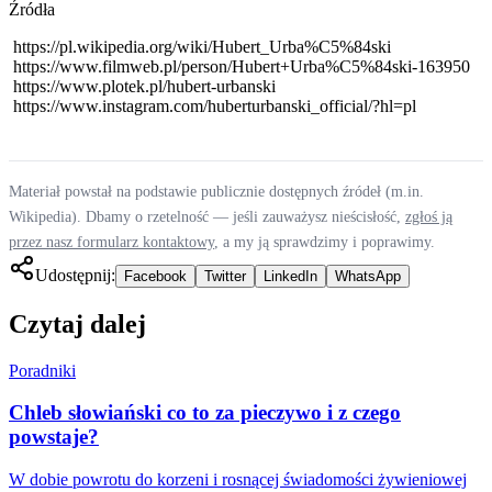
Źródła
https://pl.wikipedia.org/wiki/Hubert_Urba%C5%84ski
https://www.filmweb.pl/person/Hubert+Urba%C5%84ski-163950
https://www.plotek.pl/hubert-urbanski
https://www.instagram.com/huberturbanski_official/?hl=pl
Materiał powstał na podstawie publicznie dostępnych źródeł (m.in.
Wikipedia). Dbamy o rzetelność — jeśli zauważysz nieścisłość,
zgłoś ją
przez nasz formularz kontaktowy
, a my ją sprawdzimy i poprawimy.
Udostępnij:
Facebook
Twitter
LinkedIn
WhatsApp
Czytaj dalej
Poradniki
Chleb słowiański co to za pieczywo i z czego
powstaje?
W dobie powrotu do korzeni i rosnącej świadomości żywieniowej