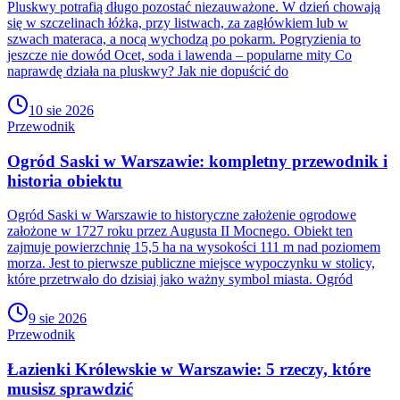
Pluskwy potrafią długo pozostać niezauważone. W dzień chowają
się w szczelinach łóżka, przy listwach, za zagłówkiem lub w
szwach materaca, a nocą wychodzą po pokarm. Pogryzienia to
jeszcze nie dowód Ocet, soda i lawenda – popularne mity Co
naprawdę działa na pluskwy? Jak nie dopuścić do
10 sie 2026
Przewodnik
Ogród Saski w Warszawie: kompletny przewodnik i
historia obiektu
Ogród Saski w Warszawie to historyczne założenie ogrodowe
założone w 1727 roku przez Augusta II Mocnego. Obiekt ten
zajmuje powierzchnię 15,5 ha na wysokości 111 m nad poziomem
morza. Jest to pierwsze publiczne miejsce wypoczynku w stolicy,
które przetrwało do dzisiaj jako ważny symbol miasta. Ogród
9 sie 2026
Przewodnik
Łazienki Królewskie w Warszawie: 5 rzeczy, które
musisz sprawdzić