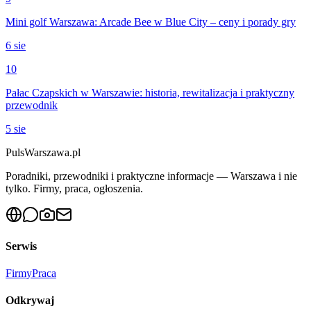
Mini golf Warszawa: Arcade Bee w Blue City – ceny i porady gry
6 sie
10
Pałac Czapskich w Warszawie: historia, rewitalizacja i praktyczny
przewodnik
5 sie
PulsWarszawa.pl
Poradniki, przewodniki i praktyczne informacje — Warszawa i nie
tylko. Firmy, praca, ogłoszenia.
Serwis
Firmy
Praca
Odkrywaj