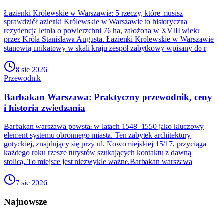
Łazienki Królewskie w Warszawie: 5 rzeczy, które musisz
sprawdzićŁazienki Królewskie w Warszawie to historyczna
rezydencja letnia o powierzchni 76 ha, założona w XVIII wieku
przez Króla Stanisława Augusta. Łazienki Królewskie w Warszawie
stanowią unikatowy w skali kraju zespół zabytkowy wpisany do r
8 sie 2026
Przewodnik
Barbakan Warszawa: Praktyczny przewodnik, ceny
i historia zwiedzania
Barbakan warszawa powstał w latach 1548–1550 jako kluczowy
element systemu obronnego miasta. Ten zabytek architektury
gotyckiej, znajdujący się przy ul. Nowomiejskiej 15/17, przyciąga
każdego roku rzesze turystów szukających kontaktu z dawną
stolicą. To miejsce jest niezwykle ważne.Barbakan warszawa
7 sie 2026
Najnowsze