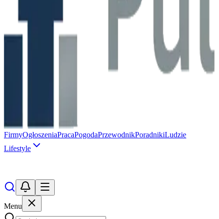
Firmy
Ogłoszenia
Praca
Pogoda
Przewodnik
Poradniki
Ludzie
Lifestyle
Menu