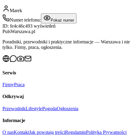
Marek
Numer telefonu:
Pokaż numer
ID:
fe4c46c4
93
wyświetleń
PulsWarszawa.pl
Poradniki, przewodniki i praktyczne informacje — Warszawa i nie
tylko. Firmy, praca, ogłoszenia.
Serwis
Firmy
Praca
Odkrywaj
Przewodnik
Lifestyle
Pogoda
Ogłoszenia
Informacje
O nas
Kontakt
Jak powstają treści
Regulamin
Polityka Prywatności