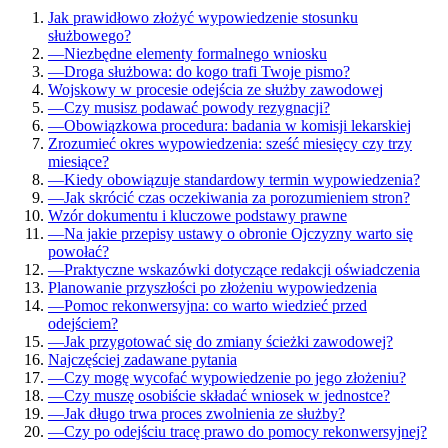
Jak prawidłowo złożyć wypowiedzenie stosunku
służbowego?
—
Niezbędne elementy formalnego wniosku
—
Droga służbowa: do kogo trafi Twoje pismo?
Wojskowy w procesie odejścia ze służby zawodowej
—
Czy musisz podawać powody rezygnacji?
—
Obowiązkowa procedura: badania w komisji lekarskiej
Zrozumieć okres wypowiedzenia: sześć miesięcy czy trzy
miesiące?
—
Kiedy obowiązuje standardowy termin wypowiedzenia?
—
Jak skrócić czas oczekiwania za porozumieniem stron?
Wzór dokumentu i kluczowe podstawy prawne
—
Na jakie przepisy ustawy o obronie Ojczyzny warto się
powołać?
—
Praktyczne wskazówki dotyczące redakcji oświadczenia
Planowanie przyszłości po złożeniu wypowiedzenia
—
Pomoc rekonwersyjna: co warto wiedzieć przed
odejściem?
—
Jak przygotować się do zmiany ścieżki zawodowej?
Najczęściej zadawane pytania
—
Czy mogę wycofać wypowiedzenie po jego złożeniu?
—
Czy muszę osobiście składać wniosek w jednostce?
—
Jak długo trwa proces zwolnienia ze służby?
—
Czy po odejściu tracę prawo do pomocy rekonwersyjnej?