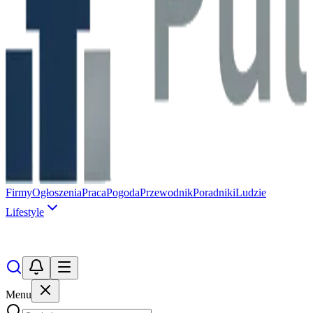
Firmy
Ogłoszenia
Praca
Pogoda
Przewodnik
Poradniki
Ludzie
Lifestyle
Menu