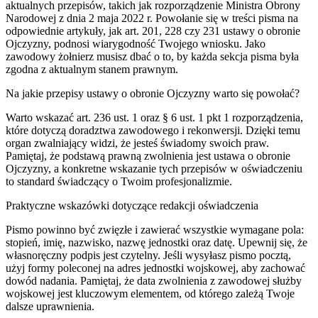
aktualnych przepisów, takich jak rozporządzenie Ministra Obrony
Narodowej z dnia 2 maja 2022 r. Powołanie się w treści pisma na
odpowiednie artykuły, jak art. 201, 228 czy 231 ustawy o obronie
Ojczyzny, podnosi wiarygodność Twojego wniosku. Jako
zawodowy żołnierz musisz dbać o to, by każda sekcja pisma była
zgodna z aktualnym stanem prawnym.
Na jakie przepisy ustawy o obronie Ojczyzny warto się powołać?
Warto wskazać art. 236 ust. 1 oraz § 6 ust. 1 pkt 1 rozporządzenia,
które dotyczą doradztwa zawodowego i rekonwersji. Dzięki temu
organ zwalniający widzi, że jesteś świadomy swoich praw.
Pamiętaj, że podstawą prawną zwolnienia jest ustawa o obronie
Ojczyzny, a konkretne wskazanie tych przepisów w oświadczeniu
to standard świadczący o Twoim profesjonalizmie.
Praktyczne wskazówki dotyczące redakcji oświadczenia
Pismo powinno być zwięzłe i zawierać wszystkie wymagane pola:
stopień, imię, nazwisko, nazwę jednostki oraz datę. Upewnij się, że
własnoręczny podpis jest czytelny. Jeśli wysyłasz pismo pocztą,
użyj formy poleconej na adres jednostki wojskowej, aby zachować
dowód nadania. Pamiętaj, że data zwolnienia z zawodowej służby
wojskowej jest kluczowym elementem, od którego zależą Twoje
dalsze uprawnienia.