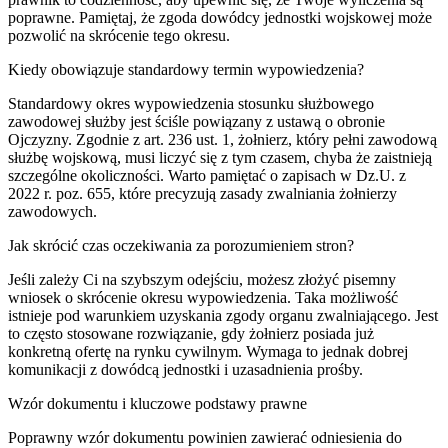
poprawne. Pamiętaj, że zgoda dowódcy jednostki wojskowej może
pozwolić na skrócenie tego okresu.
Kiedy obowiązuje standardowy termin wypowiedzenia?
Standardowy okres wypowiedzenia stosunku służbowego
zawodowej służby jest ściśle powiązany z ustawą o obronie
Ojczyzny. Zgodnie z art. 236 ust. 1, żołnierz, który pełni zawodową
służbę wojskową, musi liczyć się z tym czasem, chyba że zaistnieją
szczególne okoliczności. Warto pamiętać o zapisach w Dz.U. z
2022 r. poz. 655, które precyzują zasady zwalniania żołnierzy
zawodowych.
Jak skrócić czas oczekiwania za porozumieniem stron?
Jeśli zależy Ci na szybszym odejściu, możesz złożyć pisemny
wniosek o skrócenie okresu wypowiedzenia. Taka możliwość
istnieje pod warunkiem uzyskania zgody organu zwalniającego. Jest
to często stosowane rozwiązanie, gdy żołnierz posiada już
konkretną ofertę na rynku cywilnym. Wymaga to jednak dobrej
komunikacji z dowódcą jednostki i uzasadnienia prośby.
Wzór dokumentu i kluczowe podstawy prawne
Poprawny wzór dokumentu powinien zawierać odniesienia do