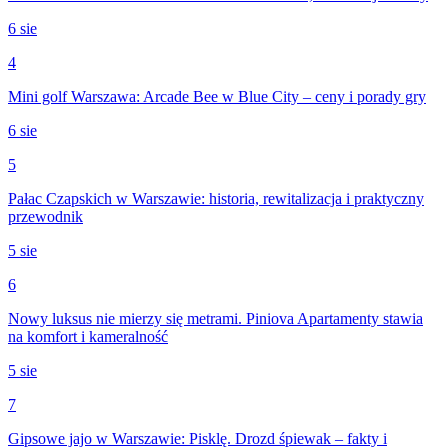
6 sie
4
Mini golf Warszawa: Arcade Bee w Blue City – ceny i porady gry
6 sie
5
Pałac Czapskich w Warszawie: historia, rewitalizacja i praktyczny
przewodnik
5 sie
6
Nowy luksus nie mierzy się metrami. Piniova Apartamenty stawia
na komfort i kameralność
5 sie
7
Gipsowe jajo w Warszawie: Pisklę. Drozd śpiewak – fakty i