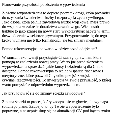
Planowanie przyszłości po złożeniu wypowiedzenia
Złożenie wypowiedzenia to dopiero początek drogi, która prowadzi
do uzyskania świadectwa służby i rozpoczęcia życia cywilnego.
Jako osoba, która pełniła zawodową służbę wojskową, masz prawo
do wsparcia w zakresie doradztwa zawodowego. Wiele osób
traktuje to jako szansę na nowy start, wykorzystując nabyte w armii
doświadczenie w sektorze prywatnym. Przygotowanie się do tego
kroku wymaga nie tylko formalności, ale też zmiany mentalnej.
Pomoc rekonwersyjna: co warto wiedzieć przed odejściem?
W ramach rekonwersji przysługuje Ci szereg uprawnień, które
pomogą w znalezieniu nowej pracy. Warto już przed złożeniem
wypowiedzenia sprawdzić, jakie kursy i szkolenia są dla Ciebie
dostępne. Pomoc rekonwersyjna to realne wsparcie finansowe i
merytoryczne, które pozwoli Ci gładko przejść z wojska do
cywilnej rzeczywistości. To inwestycja w Twoją przyszłość, o której
warto pomyśleć z odpowiednim wyprzedzeniem.
Jak przygotować się do zmiany ścieżki zawodowej?
Zmiana ścieżki to proces, który zaczyna się w głowie, ale wymaga
solidnego planu. Zadbaj o to, by Twoje wypowiedzenie było
poprawne, a następnie skup się na aktualizacji CV pod kątem rynku