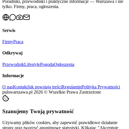
Poradniki, przewodniki i praktyczne informacje — Warszawa i nie
tylko. Firmy, praca, ogłoszenia.
Serwis
Firmy
Praca
Odkrywaj
Przewodnik
Lifestyle
Pogoda
Ogłoszenia
Informacje
O nas
Kontakt
Jak powstają treści
Regulamin
Polityka Prywatności
pulswarszawa.pl
2026
©
Wszelkie Prawa Zastrzeżone
Szanujemy Twoją prywatność
Używamy plików cookies, aby zapewnić prawidłowe działanie
strony oraz tworzyć anonimowe statystyki. Klikając "Akceptuję