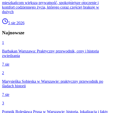
mieszkańcom większą prywatność, spokojniejsze otoczenie i
komfort codziennego życia, którego coraz częściej brakuje w
dużych
5 sie 2026
Najnowsze
1
Barbakan Warszawa: Praktyczny przewodnik, ceny i historia
zwiedzania
7 sie
2
Marysieńka Sobieska w Warszawie: praktyczny przewodnik po
śladach historii
7 sie
3
Pomnik Bolesława Prusa w Warszawie: historia, lokalizacja i fakty