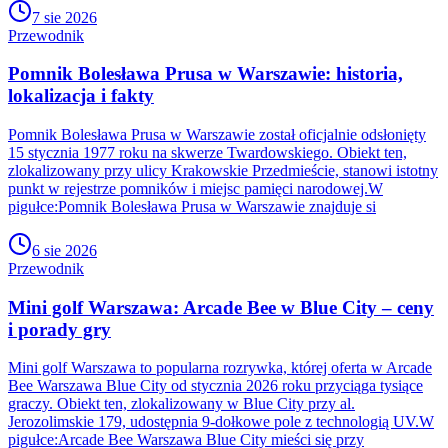
7 sie 2026
Przewodnik
Pomnik Bolesława Prusa w Warszawie: historia,
lokalizacja i fakty
Pomnik Bolesława Prusa w Warszawie został oficjalnie odsłonięty
15 stycznia 1977 roku na skwerze Twardowskiego. Obiekt ten,
zlokalizowany przy ulicy Krakowskie Przedmieście, stanowi istotny
punkt w rejestrze pomników i miejsc pamięci narodowej.W
pigułce:Pomnik Bolesława Prusa w Warszawie znajduje si
6 sie 2026
Przewodnik
Mini golf Warszawa: Arcade Bee w Blue City – ceny
i porady gry
Mini golf Warszawa to popularna rozrywka, której oferta w Arcade
Bee Warszawa Blue City od stycznia 2026 roku przyciąga tysiące
graczy. Obiekt ten, zlokalizowany w Blue City przy al.
Jerozolimskie 179, udostępnia 9-dołkowe pole z technologią UV.W
pigułce:Arcade Bee Warszawa Blue City mieści się przy