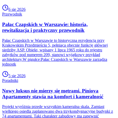
6 sie 2026
Przewodnik
Pałac Czapskich w Warszawie: historia,
rewitalizacja i praktyczny przewodnik
Pałac Czapskich w Warszawie to historyczna rezydencja przy
Krakowskim Przedmieściu 5, pełniąca obecnie funkcję głównej
siedziby ASP. Obiekt, wpisany 1 lipca 1965 roku do rejestru
zabytków pod numerem 209, stanowi wyjątkowy przykład
architektury.W pigułce:Pałac Czapskich w Warszawie zarządza
jednostk
5 sie 2026
Poradniki
Nowy luksus nie mierzy się metrami. Piniova
Apartamenty stawia na komfort i kameralność
Projekt wyróżnia przede wszystkim kameralna skala. Zamiast
wielkiego osiedla zaplanowano dwa trzykondygnacyjne budynki z
74 apartamentami. Taki charakter zabudowy ma zapewnić