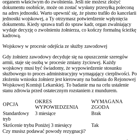
organem właściwym do zwolnienia. Jeśli nie możesz złożyć
dokumentu osobiście, może on zostać wysłany przesyłką poleconą
na adres jednostki. Warto upewnić się, że pismo trafiło do kancelarii
jednostki wojskowej, a Ty otrzymasz potwierdzenie wpłynięcia
dokumentu. Kiedy sprawa trafi do spraw kadr, organ zwalniający
wydaje decyzję o zwolnieniu żołnierza, co kończy formalną ścieżkę
kadrową.
Wojskowy w procesie odejścia ze służby zawodowej
Gdy żołnierz zawodowy decyduje się na opuszczenie szeregów
armii, staje się osobą w procesie zmiany życiowej. Każdy
wojskowy musi być świadomy, że wypowiedzenie stosunku
służbowego to proces administracyjny wymagający cierpliwości. Po
złożeniu wniosku żołnierz jest kierowany na badania do Rejonowej
Wojskowej Komisji Lekarskiej. To badanie ma na celu ustalenie
stanu zdrowia przed ostatecznym rozstaniem z mundurem.
OKRES
WYMAGANA
OPCJA
WYPOWIEDZENIA
ZGODA
Standardowy
3 miesiące
Brak
tryb
Skrócenie trybu
Poniżej 3 miesięcy
Tak
Czy musisz podawać powody rezygnacji?