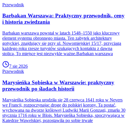
Przewodnik
Barbakan Warszawa: Praktyczny przewodnik, ceny
i historia zwiedzania
Barbakan warszawa powstał w latach 1548–1550 jako kluczowy
element systemu obronnego miasta. Ten zabytek architektury
gotyckiej, znajdujący się przy ul. Nowomiejskiej 15/17, przyciąga
każdego roku rzesze turystów szukających kontaktu z dawną
stolicą. To miejsce jest niezwykle ważne.Barbakan warszawa
7 sie 2026
Przewodnik
Marysieńka Sobieska w Warszawie: praktyczny
przewodnik po śladach historii
Marysieńka Sobieska urodziła się 28 czerwca 1641 roku w Nevers
we Francji, rozpoczynając drogę do polskiej korony. Ta postać,
wychowana na dworze królowej Ludwiki Marii Gonzagi, zmarła 30
stycznia 1716 roku w Blois. Marysieńka Sobieska, spoczywająca w
Katedrze Wawelskiej, pozostawiła po sobie trwałe