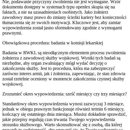
Nie, podawanie przyczyny zwolnienia nie jest wymagane. Wzór
dokumentu dostępny w systemach typu openlex skupia się na
faktach, a nie na uzasadnieniach osobistych. Jako żołnierz
zawodowy masz prawo do zmiany ścieżki kariery bez konieczności
tłumaczenia się ze swoich motywacji. Kluczowe jest, aby zamiar
wypowiedzenia został jasno sformułowany zgodnie z wymogami
prawnymi.
Obowiązkowa procedura: badania w komisji lekarskiej
Badania w RWKL są nieodłącznym elementem procesu zwolnienia
żołnierza z zawodowej służby wojskowej. Wyniki tych badań są
niezbędne, aby organ zwalniający mógł wydać decyzję o
zakończeniu służby. Jest to procedura, która ma zabezpieczyć
zarówno interes armii, jak i żołnierza, zapewniając, że stan zdrowia
został rzetelnie oceniony w momencie zakończenia czynnej służby
wojskowej.
Zrozumieć okres wypowiedzenia: sześć miesięcy czy trzy miesiące?
Standardowy okres wypowiedzenia wynosi zazwyczaj 3 miesiące,
jednak w obiegu prawnym funkcjonuje również termin 6 miesięcy,
kończący się ostatniego dnia miesiąca. Musisz dokładnie sprawdzić,
jakie przepisy regulują czas trwania Twojego wypowiedzenia
stosunku służbowego. Warto skonsultować się z osobą, dla której
prawnik to codzienność, aby upewnić się, że Twoje wyliczenia są