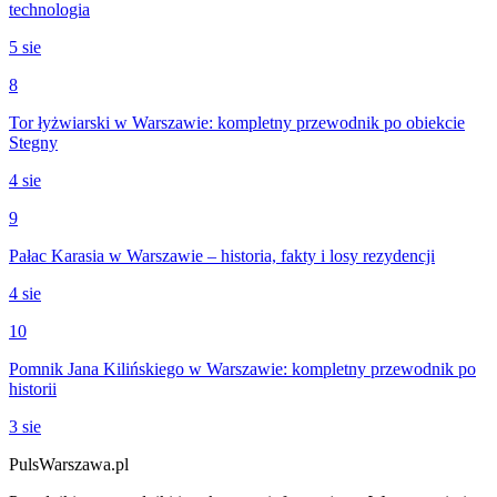
technologia
5 sie
8
Tor łyżwiarski w Warszawie: kompletny przewodnik po obiekcie
Stegny
4 sie
9
Pałac Karasia w Warszawie – historia, fakty i losy rezydencji
4 sie
10
Pomnik Jana Kilińskiego w Warszawie: kompletny przewodnik po
historii
3 sie
PulsWarszawa.pl