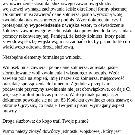
wypowiedzenie stosunku służbowego zawodowej służby
wojskowej wymaga zachowania ściśle określonej formy pisemnej.
Dokument musi zawierać dane żołnierza, jasno wyrażoną wolę
zwolnienia oraz własnoręczny podpis. Wzór dokumentu, czyli
profesjonalny
wypowiedzenie z wojska wzór
, to oświadczenie
żołnierza zawodowego w celu ustalenia uprawnień do korzystania z
pomocy rekonwersyjnej. Pamiętaj, że każdy żołnierz, który pełni
zawodową służbę wojskową, musi zadbać o to, by pismo trafiło do
właściwego adresata drogą służbową.
Niezbędne elementy formalnego wniosku
Wniosek musi zawierać pełne dane żołnierza, adresata, jasne
sformułowanie woli zwolnienia i własnoręczny podpis. Wzór
zawiera pola na stopień, imię i nazwisko żołnierza, miejscowość
oraz datę sporządzenia dokumentu. Zgodnie z przepisami,
podawanie przyczyny zwolnienia nie jest obowiązkowe, co daje Ci
większy komfort podczas procesu. Warto jednak pamiętać, że
dokument powołuje się na art. 83 Kodeksu cywilnego oraz ustawę o
obronie Ojczyzny, co nadaje Twojemu pismu wymagany aspekt
prawny.
Droga służbowa: do kogo trafi Twoje pismo?
Pismo należy złożyć dowódcy jednostki wojskowej, który jest