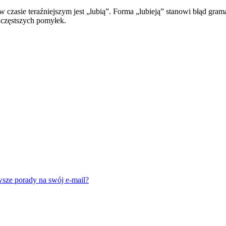
czasie teraźniejszym jest „lubią”. Forma „lubieją” stanowi błąd gram
jczęstszych pomyłek.
wsze porady na swój e-mail?