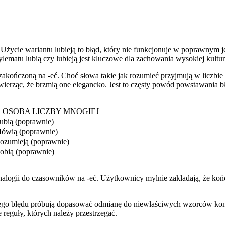
 Użycie wariantu lubieją to błąd, który nie funkcjonuje w poprawnym 
dylematu lubią czy lubieją jest kluczowe dla zachowania wysokiej kult
zakończoną na -eć. Choć słowa takie jak rozumieć przyjmują w liczbie 
ierząc, że brzmią one elegancko. Jest to częsty powód powstawania 
. OSOBA LICZBY MNOGIEJ
ubią (poprawnie)
ówią (poprawnie)
ozumieją (poprawnie)
obią (poprawnie)
analogii do czasowników na -eć. Użytkownicy mylnie zakładają, że koń
ego błędu próbują dopasować odmianę do niewłaściwych wzorców koniu
e reguły, których należy przestrzegać.