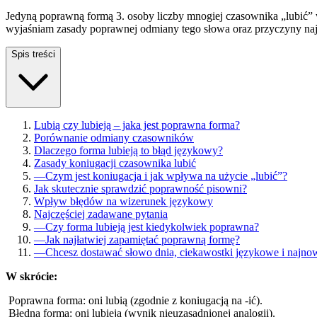
Jedyną poprawną formą 3. osoby liczby mnogiej czasownika „lubić” w 
wyjaśniam zasady poprawnej odmiany tego słowa oraz przyczyny na
Spis treści
Lubią czy lubieją – jaka jest poprawna forma?
Porównanie odmiany czasowników
Dlaczego forma lubieją to błąd językowy?
Zasady koniugacji czasownika lubić
—
Czym jest koniugacja i jak wpływa na użycie „lubić”?
Jak skutecznie sprawdzić poprawność pisowni?
Wpływ błędów na wizerunek językowy
Najczęściej zadawane pytania
—
Czy forma lubieją jest kiedykolwiek poprawna?
—
Jak najłatwiej zapamiętać poprawną formę?
—
Chcesz dostawać słowo dnia, ciekawostki językowe i najno
W skrócie:
Poprawna forma: oni lubią (zgodnie z koniugacją na -ić).
Błędna forma: oni lubieją (wynik nieuzasadnionej analogii).