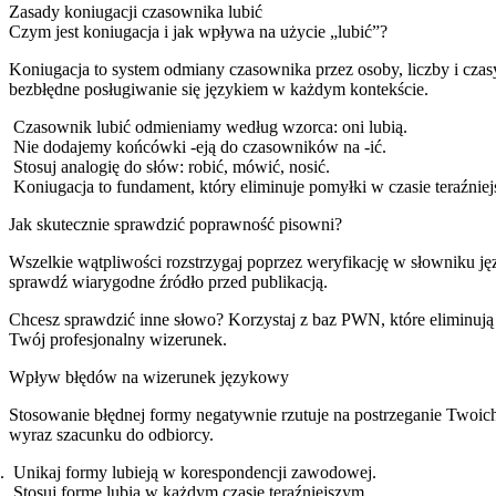
Zasady koniugacji czasownika lubić
Czym jest koniugacja i jak wpływa na użycie „lubić”?
Koniugacja to system odmiany czasownika przez osoby, liczby i czas
bezbłędne posługiwanie się językiem w każdym kontekście.
Czasownik lubić odmieniamy według wzorca: oni lubią.
Nie dodajemy końcówki -eją do czasowników na -ić.
Stosuj analogię do słów: robić, mówić, nosić.
Koniugacja to fundament, który eliminuje pomyłki w czasie teraźnie
Jak skutecznie sprawdzić poprawność pisowni?
Wszelkie wątpliwości rozstrzygaj poprzez weryfikację w słowniku ję
sprawdź wiarygodne źródło przed publikacją.
Chcesz sprawdzić inne słowo? Korzystaj z baz PWN, które eliminują
Twój profesjonalny wizerunek.
Wpływ błędów na wizerunek językowy
Stosowanie błędnej formy negatywnie rzutuje na postrzeganie Twoich
wyraz szacunku do odbiorcy.
Unikaj formy lubieją w korespondencji zawodowej.
Stosuj formę lubią w każdym czasie teraźniejszym.