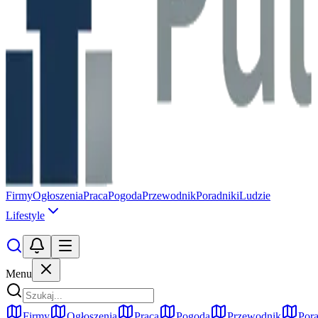
Firmy
Ogłoszenia
Praca
Pogoda
Przewodnik
Poradniki
Ludzie
Lifestyle
Menu
Firmy
Ogłoszenia
Praca
Pogoda
Przewodnik
Pora