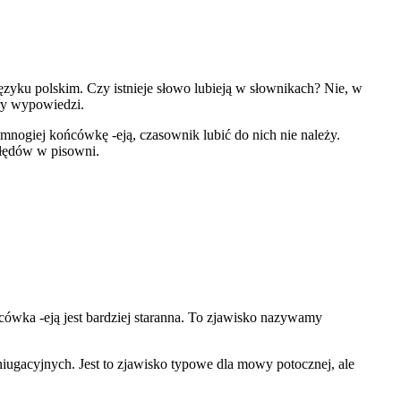
języku polskim. Czy istnieje słowo lubieją w słownikach? Nie, w
ury wypowiedzi.
mnogiej końcówkę -eją, czasownik lubić do nich nie należy.
błędów w pisowni.
cówka -eją jest bardziej staranna. To zjawisko nazywamy
gacyjnych. Jest to zjawisko typowe dla mowy potocznej, ale