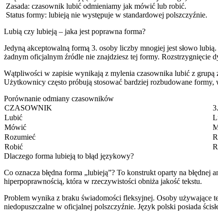
Zasada: czasownik lubić odmieniamy jak mówić lub robić.
Status formy: lubieją nie występuje w standardowej polszczyźnie.
Lubią czy lubieją – jaka jest poprawna forma?
Jedyną akceptowalną formą 3. osoby liczby mnogiej jest słowo lubią.
żadnym oficjalnym źródle nie znajdziesz tej formy. Rozstrzygnięcie 
Wątpliwości w zapisie wynikają z mylenia czasownika lubić z grupą 
Użytkownicy często próbują stosować bardziej rozbudowane formy, w
Porównanie odmiany czasowników
CZASOWNIK
3
Lubić
L
Mówić
M
Rozumieć
R
Robić
R
Dlaczego forma lubieją to błąd językowy?
Co oznacza błędna forma „lubieją”? To konstrukt oparty na błędnej 
hiperpoprawnością, która w rzeczywistości obniża jakość tekstu.
Problem wynika z braku świadomości fleksyjnej. Osoby używające t
niedopuszczalne w oficjalnej polszczyźnie. Język polski posiada ścisł