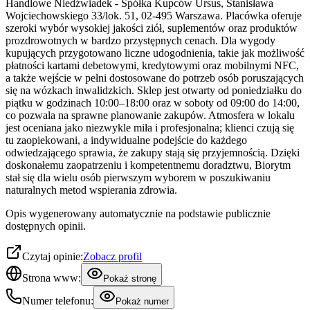
Handlowe Niedźwiadek - Spółka Kupców Ursus, Stanisława
Wojciechowskiego 33/lok. 51, 02-495 Warszawa. Placówka oferuje
szeroki wybór wysokiej jakości ziół, suplementów oraz produktów
prozdrowotnych w bardzo przystępnych cenach. Dla wygody
kupujących przygotowano liczne udogodnienia, takie jak możliwość
płatności kartami debetowymi, kredytowymi oraz mobilnymi NFC,
a także wejście w pełni dostosowane do potrzeb osób poruszających
się na wózkach inwalidzkich. Sklep jest otwarty od poniedziałku do
piątku w godzinach 10:00–18:00 oraz w soboty od 09:00 do 14:00,
co pozwala na sprawne planowanie zakupów. Atmosfera w lokalu
jest oceniana jako niezwykle miła i profesjonalna; klienci czują się
tu zaopiekowani, a indywidualne podejście do każdego
odwiedzającego sprawia, że zakupy stają się przyjemnością. Dzięki
doskonałemu zaopatrzeniu i kompetentnemu doradztwu, Biorytm
stał się dla wielu osób pierwszym wyborem w poszukiwaniu
naturalnych metod wspierania zdrowia.
Opis wygenerowany automatycznie na podstawie publicznie
dostępnych opinii.
Czytaj opinie:
Zobacz profil
Strona www:
Pokaż stronę
Numer telefonu:
Pokaż numer