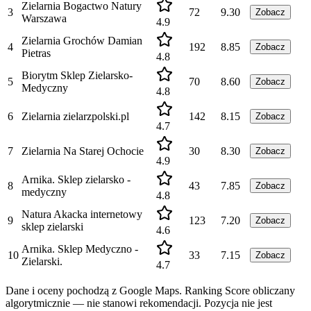
Zielarnia Bogactwo Natury
3
72
9.30
Zobacz
Warszawa
4.9
Zielarnia Grochów Damian
4
192
8.85
Zobacz
Pietras
4.8
Biorytm Sklep Zielarsko-
5
70
8.60
Zobacz
Medyczny
4.8
6
Zielarnia zielarzpolski.pl
142
8.15
Zobacz
4.7
7
Zielarnia Na Starej Ochocie
30
8.30
Zobacz
4.9
Arnika. Sklep zielarsko -
8
43
7.85
Zobacz
medyczny
4.8
Natura Akacka internetowy
9
123
7.20
Zobacz
sklep zielarski
4.6
Arnika. Sklep Medyczno -
10
33
7.15
Zobacz
Zielarski.
4.7
Dane i oceny pochodzą z Google Maps. Ranking Score obliczany
algorytmicznie — nie stanowi rekomendacji. Pozycja nie jest