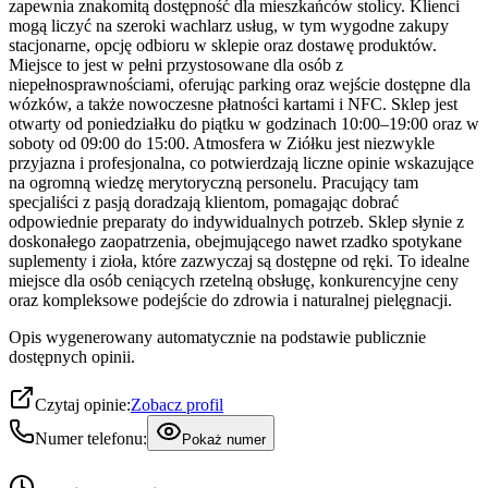
zapewnia znakomitą dostępność dla mieszkańców stolicy. Klienci
mogą liczyć na szeroki wachlarz usług, w tym wygodne zakupy
stacjonarne, opcję odbioru w sklepie oraz dostawę produktów.
Miejsce to jest w pełni przystosowane dla osób z
niepełnosprawnościami, oferując parking oraz wejście dostępne dla
wózków, a także nowoczesne płatności kartami i NFC. Sklep jest
otwarty od poniedziałku do piątku w godzinach 10:00–19:00 oraz w
soboty od 09:00 do 15:00. Atmosfera w Ziółku jest niezwykle
przyjazna i profesjonalna, co potwierdzają liczne opinie wskazujące
na ogromną wiedzę merytoryczną personelu. Pracujący tam
specjaliści z pasją doradzają klientom, pomagając dobrać
odpowiednie preparaty do indywidualnych potrzeb. Sklep słynie z
doskonałego zaopatrzenia, obejmującego nawet rzadko spotykane
suplementy i zioła, które zazwyczaj są dostępne od ręki. To idealne
miejsce dla osób ceniących rzetelną obsługę, konkurencyjne ceny
oraz kompleksowe podejście do zdrowia i naturalnej pielęgnacji.
Opis wygenerowany automatycznie na podstawie publicznie
dostępnych opinii.
Czytaj opinie:
Zobacz profil
Numer telefonu:
Pokaż numer