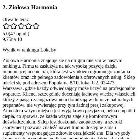
2
.
Ziołowa Harmonia
Otwarte teraz
5.0
(
47
opinii
)
9.75
na
10
Wynik w rankingu Lokalsy
Ziołowa Harmonia znajduje się na drugim miejscu w naszym
rankingu. Firma ta zasłużyła na tak wysoką pozycję dzięki
imponującej ocenie 5/5, która jest wynikiem ogromnego zaufania
klientów oraz ich pełnego zadowolenia z oferowanych usług. Sklep
mieści się pod adresem Popularna 8/10, lokal U2, 02-473
Warszawa, gdzie każdy odwiedzający może liczyć na profesjonalne
wsparcie. Klienci szczególnie doceniają fachową wiedzę właścicieli,
którzy z pasją i zaangażowaniem doradzają w doborze naturalnych
preparatów, nie wywierając przy tym żadnej presji zakupowej.
Atmosfera w tym miejscu jest wyjątkowo przyjazna, pełna empatii i
ciepła, co sprawia, że każda wizyta staje się komfortowym
doświadczeniem. Sklep jest doskonale zaopatrzony, a szeroki
asortyment pozwala znaleźć nawet trudno dostępne zioła i
suplementy wspomagające zdrowie oraz jakość snu. Dla wygody
kupujących przygotowano liczne udogodnienia, takie jak szybkie