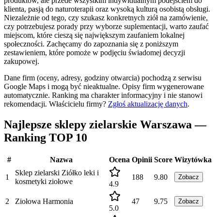
produktów, ale przede wszystkim indywidualnym podejściem do
klienta, pasją do naturoterapii oraz wysoką kulturą osobistą obsługi.
Niezależnie od tego, czy szukasz konkretnych ziół na zamówienie,
czy potrzebujesz porady przy wyborze suplementacji, warto zaufać
miejscom, które cieszą się największym zaufaniem lokalnej
społeczności. Zachęcamy do zapoznania się z poniższym
zestawieniem, które pomoże w podjęciu świadomej decyzji
zakupowej.
Dane firm (oceny, adresy, godziny otwarcia) pochodzą z serwisu
Google Maps i mogą być nieaktualne. Opisy firm wygenerowane
automatycznie. Ranking ma charakter informacyjny i nie stanowi
rekomendacji.
Właścicielu firmy?
Zgłoś aktualizację danych
.
Najlepsze sklepy zielarskie Warszawa —
Ranking TOP 10
#
Nazwa
Ocena
Opinii
Score
Wizytówka
Sklep zielarski Ziółko leki i
1
188
9.80
Zobacz
kosmetyki ziołowe
4.9
2
Ziołowa Harmonia
47
9.75
Zobacz
5.0