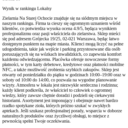
Wynik w rankingu Lokalsy
Zielarnia Na Starej Ochocie znajduje się na siódmym miejscu w
naszym rankingu. Firma ta cieszy się ogromnym uznaniem wśród
klientów, co potwierdza wysoka ocena 4.9/5, będąca wynikiem
profesjonalizmu oraz pasji właściciela do zielarstwa. Sklep mieści
się pod adresem Grójecka 19/25, 02-021 Warszawa, będąc łatwo
dostępnym punktem na mapie miasta. Klienci mogą liczyć na pełne
udogodnienia, takie jak wejście i parking przystosowane dla osób
poruszających się na wózkach inwalidzkich, co zapewnia komfort
każdemu odwiedzającemu. Placówka oferuje nowoczesne formy
płatności, w tym karty debetowe, kredytowe oraz płatności mobilne
NFC, a także możliwość zrobienia szybkich zakupów. Sklep jest
otwarty od poniedziałku do piątku w godzinach 10:00–19:00 oraz w
soboty od 10:00 do 14:00, co pozwala na wygodne planowanie
wizyty. Atmosfera w lokalu jest niezwykle serdeczna i rodzinna;
każdy klient podkreśla, że właściciel to człowiek o ogromnej
wiedzy, który zawsze chętnie doradzi i podzieli się ciekawymi
historiami. Asortyment jest imponujący i obejmuje nawet bardzo
rzadko spotykane zioła, których próżno szukać w zwykłych
aptekach. Jeśli szukasz profesjonalnej porady, wsparcia w doborze
naturalnych produktów oraz życzliwej obsługi, to miejsce z
pewnością spełni Twoje oczekiwania.