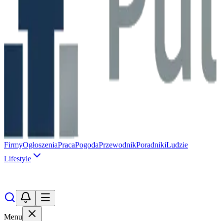
Firmy
Ogłoszenia
Praca
Pogoda
Przewodnik
Poradniki
Ludzie
Lifestyle
Menu