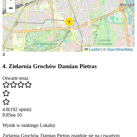
−
1
Leaflet
|
©
OpenStreetMap
4
4
.
Zielarnia Grochów Damian Pietras
Otwarte teraz
4.8
(
192
opinii
)
8.85
na
10
Wynik w rankingu Lokalsy
Zielarnia Grochów Damian Pietras znajduje się na czwartym