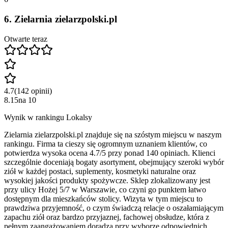
6
.
Zielarnia zielarzpolski.pl
Otwarte teraz
4.7
(
142
opinii
)
8.15
na
10
Wynik w rankingu Lokalsy
Zielarnia zielarzpolski.pl znajduje się na szóstym miejscu w naszym
rankingu. Firma ta cieszy się ogromnym uznaniem klientów, co
potwierdza wysoka ocena 4.7/5 przy ponad 140 opiniach. Klienci
szczególnie doceniają bogaty asortyment, obejmujący szeroki wybór
ziół w każdej postaci, suplementy, kosmetyki naturalne oraz
wysokiej jakości produkty spożywcze. Sklep zlokalizowany jest
przy ulicy Hożej 5/7 w Warszawie, co czyni go punktem łatwo
dostępnym dla mieszkańców stolicy. Wizyta w tym miejscu to
prawdziwa przyjemność, o czym świadczą relacje o oszałamiającym
zapachu ziół oraz bardzo przyjaznej, fachowej obsłudze, która z
pełnym zaangażowaniem doradza przy wyborze odpowiednich