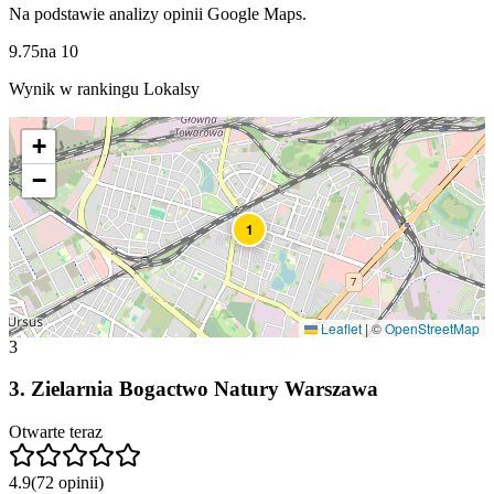
Na podstawie analizy opinii Google Maps.
9.75
na
10
Wynik w rankingu Lokalsy
+
−
1
Leaflet
|
©
OpenStreetMap
3
3
.
Zielarnia Bogactwo Natury Warszawa
Otwarte teraz
4.9
(
72
opinii
)