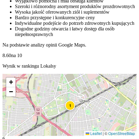
Wyjątkowo pomocna i miła obsługa klientów
Szeroki i różnorodny asortyment produktów prozdrowotnych
Wysoka jakość oferowanych ziół i suplementów
Bardzo przystępne i konkurencyjne ceny
Indywidualne podejście do potrzeb zdrowotnych kupujących
Dogodne godziny otwarcia i łatwy dostęp dla osób
niepełnosprawnych
Na podstawie analizy opinii Google Maps.
8.60
na
10
Wynik w rankingu Lokalsy
+
−
1
Leaflet
|
©
OpenStreetMap
6