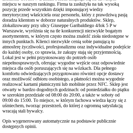
miejscu w naszym rankingu. Firma ta zasłużyła na tak wysoką
pozycję przede wszystkim dzięki imponującej wiedzy
merytorycznej właściciela oraz personelu, który z prawdziwą pasją
doradza klientom w doborze naturalnych produktów. Sklep,
zlokalizowany przy ulicy Giuseppe Garibaldiego 4/lok 5 P w
Warszawie, wyróżnia się na tle konkurencji niezwykle bogatym
asortymentem, w którym często można znaleźć zioła niedostępne w
innych punktach. Klienci niezwykle cenią sobie panującą tu
atmosferę życzliwości, profesjonalizmu oraz indywidualne podejście
do każdej osoby, co sprawia, że zakupy stają się przyjemnością.
Lokal jest w pełni przystosowany do potrzeb osób
niepełnosprawnych, oferując wygodne wejście oraz odpowiednie
miejsca dla osób poruszających się na wózkach. Dla pełnego
komfortu odwiedzających przygotowano również opcje dostawy
oraz możliwość odbioru osobistego, a płatności można wygodnie
realizować kartami płatniczymi lub mobilnie przez NFC. Sklep jest
otwarty w bardzo dogodnych godzinach: od poniedziałku do piątku
w szerokim przedziale od 08:00 do 20:00, a także w soboty od
09:00 do 15:00. To miejsce, w którym fachowa wiedza łączy się z
uśmiechem, tworząc przestrzeń, do której z ogromną satysfakcją
wracają stali bywalcy.
Opis wygenerowany automatycznie na podstawie publicznie
dostępnych opinii.