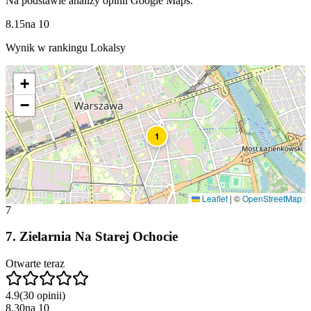
Na podstawie analizy opinii Google Maps.
8.15
na
10
Wynik w rankingu Lokalsy
+
−
1
Leaflet
|
©
OpenStreetMap
7
7
.
Zielarnia Na Starej Ochocie
Otwarte teraz
4.9
(
30
opinii
)
8.30
na
10