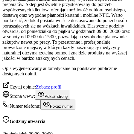
preparatów. Sklep jest świetnie przystosowany do potrzeb
współczesnych klientów, oferując możliwość odbioru osobistego,
dostawę oraz wygodne płatności kartami i mobilne NFC. Warto
podkreślić, że lokal posiada wejście dostosowane do potrzeb osób
poruszających się na wózkach inwalidzkich. Elastyczne godziny
otwarcia, od poniedziałku do piątku w godzinach 09:00–20:00 oraz
w soboty od 09:00 do 15:00, pozwalają na swobodne planowanie
zakupów nawet po pracy. To przestronne i profesjonalnie
prowadzone miejsce, w którym każdy poszukujący medycyny
naturalnej otrzyma rzetelną pomoc i znajdzie produkty najwyższej
jakości w bardzo atrakcyjnych cenach.
Opis wygenerowany automatycznie na podstawie publicznie
dostępnych opinii.
Czytaj opinie:
Zobacz profil
Strona www:
Pokaż stronę
Numer telefonu:
Pokaż numer
Godziny otwarcia
Poniedziałek
09:00–20:00