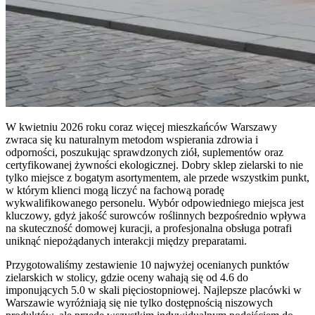
W kwietniu 2026 roku coraz więcej mieszkańców Warszawy
zwraca się ku naturalnym metodom wspierania zdrowia i
odporności, poszukując sprawdzonych ziół, suplementów oraz
certyfikowanej żywności ekologicznej. Dobry sklep zielarski to nie
tylko miejsce z bogatym asortymentem, ale przede wszystkim punkt,
w którym klienci mogą liczyć na fachową poradę
wykwalifikowanego personelu. Wybór odpowiedniego miejsca jest
kluczowy, gdyż jakość surowców roślinnych bezpośrednio wpływa
na skuteczność domowej kuracji, a profesjonalna obsługa potrafi
uniknąć niepożądanych interakcji między preparatami.
Przygotowaliśmy zestawienie 10 najwyżej ocenianych punktów
zielarskich w stolicy, gdzie oceny wahają się od 4.6 do
imponujących 5.0 w skali pięciostopniowej. Najlepsze placówki w
Warszawie wyróżniają się nie tylko dostępnością niszowych