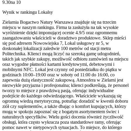
9.30
na
10
Wynik w rankingu Lokalsy
Zielarnia Bogactwo Natury Warszawa znajduje się na trzecim
miejscu w naszym rankingu. Firma ta zasłużyła na tak wysokie
wyróżnienie dzięki imponującej ocenie 4.9/5 oraz ogromnemu
zaangażowaniu właścicieli w doradztwo produktowe. Sklep mieści
się pod adresem Nowowiejska 7, Lokal usługowy nr 5, w
doskonałej lokalizacji zaledwie 100 metrów od stacji metra
Politechnika. Klienci mogą liczyć na szeroką gamę udogodnień,
takich jak szybkie zakupy, możliwość odbioru zamówień na miejscu
oraz wygodne płatności kartami kredytowymi, debetowymi i
mobilnymi NFC. Lokal jest czynny od poniedziałku do piątku w
godzinach 10:00–19:00 oraz w soboty od 11:00 do 16:00, co
zapewnia dużą elastyczność zakupową. Atmosfera w Zielarni jest
niezwykle przyjazna i profesjonalna; klienci podkreślają, że personel
tworzy to miejsce z prawdziwą pasją, oferując indywidualne
podejście do każdego odwiedzającego. Właściciele wykazują się
ogromną wiedzą merytoryczną, potrafiąc doradzić w kwestii doboru
ziół czy suplementów, a także dbając o komfort kupujących, którzy
mogą w spokoju zapoznać się z bogatym asortymentem świec i
naturalnych specyfików. Wielu gości docenia również życzliwość
obsługi, która często wykracza poza standardowe ramy, oferując
pomoc nawet w nietypowych sytuacjach. To miejsce, do którego