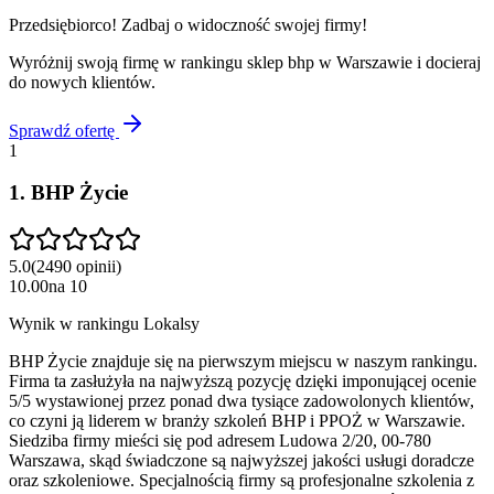
Przedsiębiorco! Zadbaj o widoczność swojej firmy!
Wyróżnij swoją firmę w rankingu
sklep bhp
w
Warszawie
i docieraj
do nowych klientów.
Sprawdź ofertę
1
1
.
BHP Życie
5.0
(
2490
opinii
)
10.00
na
10
Wynik w rankingu Lokalsy
BHP Życie znajduje się na pierwszym miejscu w naszym rankingu.
Firma ta zasłużyła na najwyższą pozycję dzięki imponującej ocenie
5/5 wystawionej przez ponad dwa tysiące zadowolonych klientów,
co czyni ją liderem w branży szkoleń BHP i PPOŻ w Warszawie.
Siedziba firmy mieści się pod adresem Ludowa 2/20, 00-780
Warszawa, skąd świadczone są najwyższej jakości usługi doradcze
oraz szkoleniowe. Specjalnością firmy są profesjonalne szkolenia z