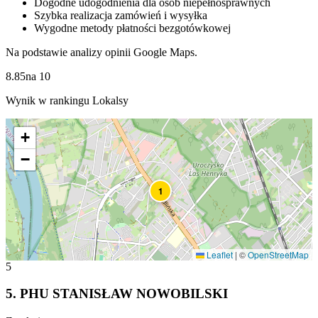
Dogodne udogodnienia dla osób niepełnosprawnych
Szybka realizacja zamówień i wysyłka
Wygodne metody płatności bezgotówkowej
Na podstawie analizy opinii Google Maps.
8.85
na
10
Wynik w rankingu Lokalsy
+
−
1
Leaflet
|
©
OpenStreetMap
5
5
.
PHU STANISŁAW NOWOBILSKI