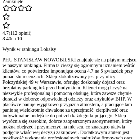
Zamknięte
4.7
(
112
opinii
)
8.40
na
10
Wynik w rankingu Lokalsy
PHU STANISŁAW NOWOBILSKI znajduje się na piątym miejscu
w naszym rankingu. Firma ta cieszy się ogromnym uznaniem wśród
klientów, co potwierdza imponująca ocena 4.7 na 5 gwiazdek przy
ponad stu recenzjach. Sklep zlokalizowany jest przy ulicy
Połczyńskiej 49 w Warszawie, oferując doskonały dojazd oraz
bezpłatny parking tuż przed budynkiem. Klienci mogą liczyć na
niezwykle profesjonalną i pomocną obsługę, która zawsze chętnie
doradzi w doborze odpowiedniej odzieży oraz artykułów BHP. W
placówce panuje wyjątkowo przyjazna atmosfera, a pracujące tam
panie są wielokrotnie chwalone za uprzejmość, cierpliwość oraz
indywidualne podejście do potrzeb każdego kupującego. Sklep
wyróżnia się szerokim, dobrze zaopatrzonym asortymentem, który
można obejrzeć i przymierzyć na miejscu, co znacząco ułatwia
podjęcie właściwej decyzji zakupowej. Dodatkowym atutem jest
możliwość wykonania profesjonalnych nadruków firmowych oraz