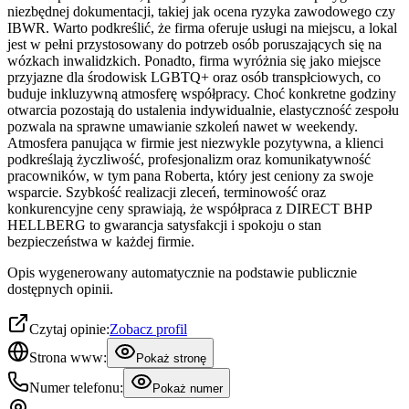
niezbędnej dokumentacji, takiej jak ocena ryzyka zawodowego czy
IBWR. Warto podkreślić, że firma oferuje usługi na miejscu, a lokal
jest w pełni przystosowany do potrzeb osób poruszających się na
wózkach inwalidzkich. Ponadto, firma wyróżnia się jako miejsce
przyjazne dla środowisk LGBTQ+ oraz osób transpłciowych, co
buduje inkluzywną atmosferę współpracy. Choć konkretne godziny
otwarcia pozostają do ustalenia indywidualnie, elastyczność zespołu
pozwala na sprawne umawianie szkoleń nawet w weekendy.
Atmosfera panująca w firmie jest niezwykle pozytywna, a klienci
podkreślają życzliwość, profesjonalizm oraz komunikatywność
pracowników, w tym pana Roberta, który jest ceniony za swoje
wsparcie. Szybkość realizacji zleceń, terminowość oraz
konkurencyjne ceny sprawiają, że współpraca z DIRECT BHP
HELLBERG to gwarancja satysfakcji i spokoju o stan
bezpieczeństwa w każdej firmie.
Opis wygenerowany automatycznie na podstawie publicznie
dostępnych opinii.
Czytaj opinie:
Zobacz profil
Strona www:
Pokaż stronę
Numer telefonu:
Pokaż numer