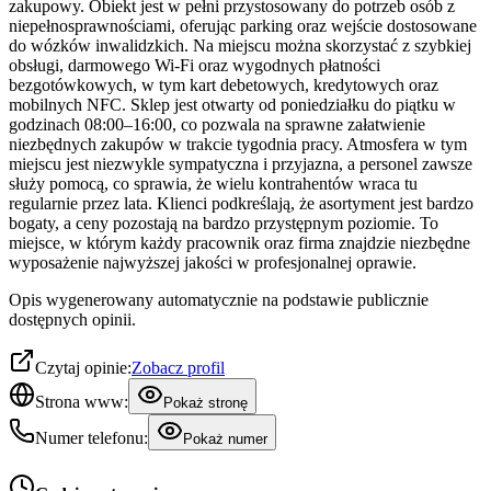
zakupowy. Obiekt jest w pełni przystosowany do potrzeb osób z
niepełnosprawnościami, oferując parking oraz wejście dostosowane
do wózków inwalidzkich. Na miejscu można skorzystać z szybkiej
obsługi, darmowego Wi-Fi oraz wygodnych płatności
bezgotówkowych, w tym kart debetowych, kredytowych oraz
mobilnych NFC. Sklep jest otwarty od poniedziałku do piątku w
godzinach 08:00–16:00, co pozwala na sprawne załatwienie
niezbędnych zakupów w trakcie tygodnia pracy. Atmosfera w tym
miejscu jest niezwykle sympatyczna i przyjazna, a personel zawsze
służy pomocą, co sprawia, że wielu kontrahentów wraca tu
regularnie przez lata. Klienci podkreślają, że asortyment jest bardzo
bogaty, a ceny pozostają na bardzo przystępnym poziomie. To
miejsce, w którym każdy pracownik oraz firma znajdzie niezbędne
wyposażenie najwyższej jakości w profesjonalnej oprawie.
Opis wygenerowany automatycznie na podstawie publicznie
dostępnych opinii.
Czytaj opinie:
Zobacz profil
Strona www:
Pokaż stronę
Numer telefonu:
Pokaż numer