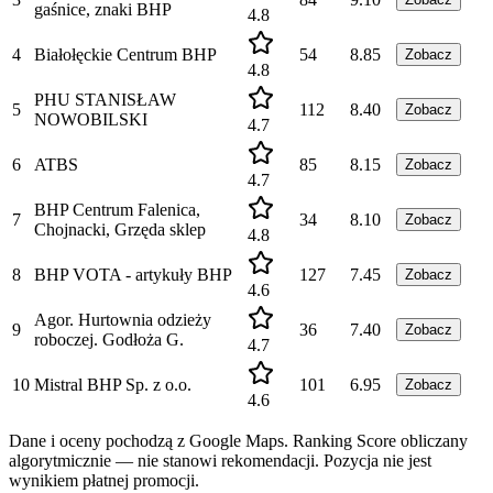
gaśnice, znaki BHP
4.8
4
Białołęckie Centrum BHP
54
8.85
Zobacz
4.8
PHU STANISŁAW
5
112
8.40
Zobacz
NOWOBILSKI
4.7
6
ATBS
85
8.15
Zobacz
4.7
BHP Centrum Falenica,
7
34
8.10
Zobacz
Chojnacki, Grzęda sklep
4.8
8
BHP VOTA - artykuły BHP
127
7.45
Zobacz
4.6
Agor. Hurtownia odzieży
9
36
7.40
Zobacz
roboczej. Godłoża G.
4.7
10
Mistral BHP Sp. z o.o.
101
6.95
Zobacz
4.6
Dane i oceny pochodzą z Google Maps. Ranking Score obliczany
algorytmicznie — nie stanowi rekomendacji. Pozycja nie jest
wynikiem płatnej promocji.