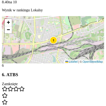
8.40
na
10
Wynik w rankingu Lokalsy
+
−
1
Leaflet
|
©
OpenStreetMap
6
6
.
ATBS
Zamknięte