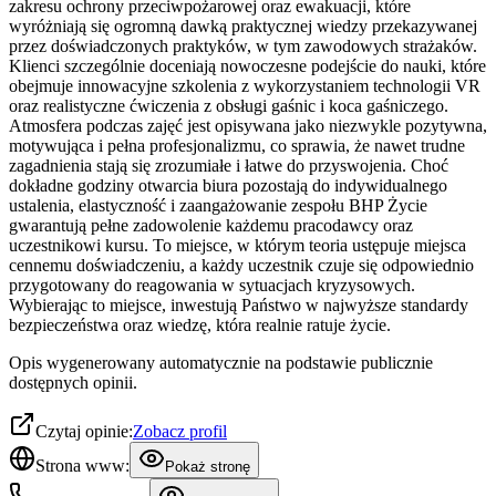
zakresu ochrony przeciwpożarowej oraz ewakuacji, które
wyróżniają się ogromną dawką praktycznej wiedzy przekazywanej
przez doświadczonych praktyków, w tym zawodowych strażaków.
Klienci szczególnie doceniają nowoczesne podejście do nauki, które
obejmuje innowacyjne szkolenia z wykorzystaniem technologii VR
oraz realistyczne ćwiczenia z obsługi gaśnic i koca gaśniczego.
Atmosfera podczas zajęć jest opisywana jako niezwykle pozytywna,
motywująca i pełna profesjonalizmu, co sprawia, że nawet trudne
zagadnienia stają się zrozumiałe i łatwe do przyswojenia. Choć
dokładne godziny otwarcia biura pozostają do indywidualnego
ustalenia, elastyczność i zaangażowanie zespołu BHP Życie
gwarantują pełne zadowolenie każdemu pracodawcy oraz
uczestnikowi kursu. To miejsce, w którym teoria ustępuje miejsca
cennemu doświadczeniu, a każdy uczestnik czuje się odpowiednio
przygotowany do reagowania w sytuacjach kryzysowych.
Wybierając to miejsce, inwestują Państwo w najwyższe standardy
bezpieczeństwa oraz wiedzę, która realnie ratuje życie.
Opis wygenerowany automatycznie na podstawie publicznie
dostępnych opinii.
Czytaj opinie:
Zobacz profil
Strona www:
Pokaż stronę