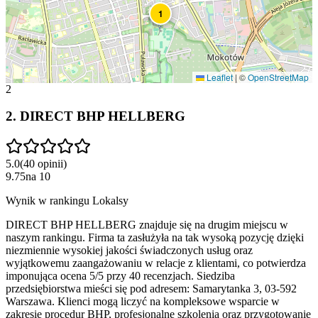
1
Leaflet
|
©
OpenStreetMap
2
2
.
DIRECT BHP HELLBERG
5.0
(
40
opinii
)
9.75
na
10
Wynik w rankingu Lokalsy
DIRECT BHP HELLBERG znajduje się na drugim miejscu w
naszym rankingu. Firma ta zasłużyła na tak wysoką pozycję dzięki
niezmiennie wysokiej jakości świadczonych usług oraz
wyjątkowemu zaangażowaniu w relacje z klientami, co potwierdza
imponująca ocena 5/5 przy 40 recenzjach. Siedziba
przedsiębiorstwa mieści się pod adresem: Samarytanka 3, 03-592
Warszawa. Klienci mogą liczyć na kompleksowe wsparcie w
zakresie procedur BHP, profesjonalne szkolenia oraz przygotowanie