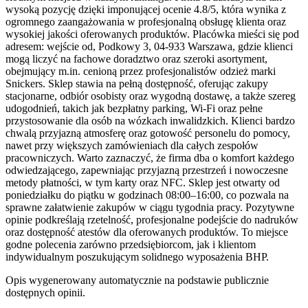
wysoką pozycję dzięki imponującej ocenie 4.8/5, która wynika z
ogromnego zaangażowania w profesjonalną obsługę klienta oraz
wysokiej jakości oferowanych produktów. Placówka mieści się pod
adresem: wejście od, Podkowy 3, 04-933 Warszawa, gdzie klienci
mogą liczyć na fachowe doradztwo oraz szeroki asortyment,
obejmujący m.in. cenioną przez profesjonalistów odzież marki
Snickers. Sklep stawia na pełną dostępność, oferując zakupy
stacjonarne, odbiór osobisty oraz wygodną dostawę, a także szereg
udogodnień, takich jak bezpłatny parking, Wi-Fi oraz pełne
przystosowanie dla osób na wózkach inwalidzkich. Klienci bardzo
chwalą przyjazną atmosferę oraz gotowość personelu do pomocy,
nawet przy większych zamówieniach dla całych zespołów
pracowniczych. Warto zaznaczyć, że firma dba o komfort każdego
odwiedzającego, zapewniając przyjazną przestrzeń i nowoczesne
metody płatności, w tym karty oraz NFC. Sklep jest otwarty od
poniedziałku do piątku w godzinach 08:00–16:00, co pozwala na
sprawne załatwienie zakupów w ciągu tygodnia pracy. Pozytywne
opinie podkreślają rzetelność, profesjonalne podejście do nadruków
oraz dostępność atestów dla oferowanych produktów. To miejsce
godne polecenia zarówno przedsiębiorcom, jak i klientom
indywidualnym poszukującym solidnego wyposażenia BHP.
Opis wygenerowany automatycznie na podstawie publicznie
dostępnych opinii.