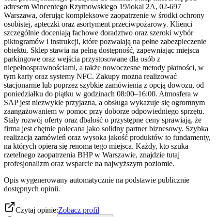
adresem Wincentego Rzymowskiego 19/lokal 2A, 02-697
Warszawa, oferując kompleksowe zaopatrzenie w środki ochrony
osobistej, apteczki oraz asortyment przeciwpożarowy. Klienci
szczególnie doceniają fachowe doradztwo oraz szeroki wybór
piktogramów i instrukcji, które pozwalają na pełne zabezpieczenie
obiektu. Sklep stawia na pełną dostępność, zapewniając miejsca
parkingowe oraz wejścia przystosowane dla osób z
niepełnosprawnościami, a także nowoczesne metody płatności, w
tym karty oraz systemy NFC. Zakupy można realizować
stacjonarnie lub poprzez szybkie zamówienia z opcją dowozu, od
poniedziałku do piątku w godzinach 08:00–16:00. Atmosfera w
SAP jest niezwykle przyjazna, a obsługa wykazuje się ogromnym
zaangażowaniem w pomoc przy doborze odpowiedniego sprzętu.
Stały rozwój oferty oraz dbałość o przystępne ceny sprawiają, że
firma jest chętnie polecana jako solidny partner biznesowy. Szybka
realizacja zamówień oraz wysoka jakość produktów to fundamenty,
na których opiera się renoma tego miejsca. Każdy, kto szuka
rzetelnego zaopatrzenia BHP w Warszawie, znajdzie tutaj
profesjonalizm oraz wsparcie na najwyższym poziomie.
Opis wygenerowany automatycznie na podstawie publicznie
dostępnych opinii.
Czytaj opinie:
Zobacz profil