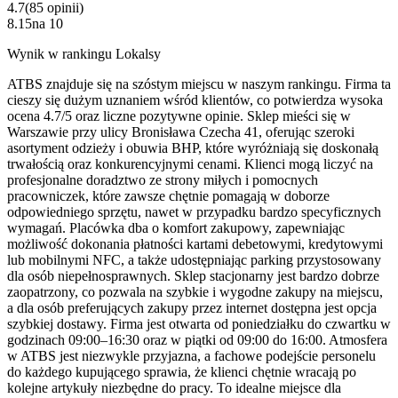
4.7
(
85
opinii
)
8.15
na
10
Wynik w rankingu Lokalsy
ATBS znajduje się na szóstym miejscu w naszym rankingu. Firma ta
cieszy się dużym uznaniem wśród klientów, co potwierdza wysoka
ocena 4.7/5 oraz liczne pozytywne opinie. Sklep mieści się w
Warszawie przy ulicy Bronisława Czecha 41, oferując szeroki
asortyment odzieży i obuwia BHP, które wyróżniają się doskonałą
trwałością oraz konkurencyjnymi cenami. Klienci mogą liczyć na
profesjonalne doradztwo ze strony miłych i pomocnych
pracowniczek, które zawsze chętnie pomagają w doborze
odpowiedniego sprzętu, nawet w przypadku bardzo specyficznych
wymagań. Placówka dba o komfort zakupowy, zapewniając
możliwość dokonania płatności kartami debetowymi, kredytowymi
lub mobilnymi NFC, a także udostępniając parking przystosowany
dla osób niepełnosprawnych. Sklep stacjonarny jest bardzo dobrze
zaopatrzony, co pozwala na szybkie i wygodne zakupy na miejscu,
a dla osób preferujących zakupy przez internet dostępna jest opcja
szybkiej dostawy. Firma jest otwarta od poniedziałku do czwartku w
godzinach 09:00–16:30 oraz w piątki od 09:00 do 16:00. Atmosfera
w ATBS jest niezwykle przyjazna, a fachowe podejście personelu
do każdego kupującego sprawia, że klienci chętnie wracają po
kolejne artykuły niezbędne do pracy. To idealne miejsce dla