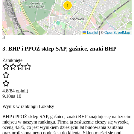
1
Leaflet
|
©
OpenStreetMap
3
3
.
BHP i PPOŻ sklep SAP, gaśnice, znaki BHP
Zamknięte
4.8
(
84
opinii
)
9.10
na
10
Wynik w rankingu Lokalsy
BHP i PPOŻ sklep SAP, gaśnice, znaki BHP znajduje się na trzecim
miejscu w naszym rankingu. Firma ta zasłużenie cieszy się wysoką
oceną 4.8/5, co jest wynikiem dziesięciu lat budowania zaufania
oraz profesjonalnego podejścia do klienta. Sklep mieści się pod