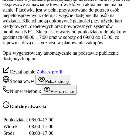
ekspresowe zamawianie towarów, których aktualnie nie ma na
stanie. Placówka jest w pełni przystosowana do potrzeb osób
niepełnosprawnych, oferując wejście dostępne dla osób na
wózkach. Klienci mogą dokonywać płatności przy użyciu kart
kredytowych, debetowych oraz nowoczesnych systemów
mobilnych NFC. Sklep jest otwarty od poniedziałku do piątku w
godzinach 08:00–17:00 oraz w soboty od 09:00 do 15:00, co
zapewnia dużą elastyczność w planowaniu zakupów.
Opis wygenerowany automatycznie na podstawie publicznie
dostępnych opinii.
Czytaj opinie:
Zobacz profil
Strona www:
Pokaż stronę
Numer telefonu:
Pokaż numer
Godziny otwarcia
Poniedziałek
08:00–17:00
Wtorek
08:00–17:00
Środa
08:00–17:00