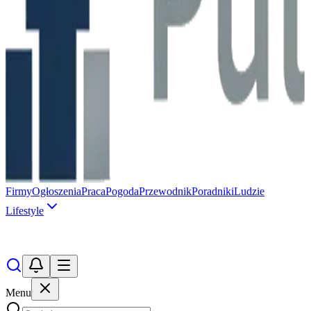
Firmy
Ogłoszenia
Praca
Pogoda
Przewodnik
Poradniki
Ludzie
Lifestyle
Menu