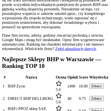
się nie tylko szerokim asortymentem i dostępnością produktów, ale
przede wszystkim indywidualnym podejściem do potrzeb BHP oraz
głęboką wiedzą ekspercką personelu. Niezależnie od tego, czy
poszukujesz wsparcia w zakresie szkoleń ppoż., czy kompletnego
wyposażenia dla zespołu technicznego, warto zapoznać się z
poniższym zestawieniem, aby dokonać świadomego wyboru i
postawić na sprawdzone rozwiązania.
Dane firm (oceny, adresy, godziny otwarcia) pochodzą z serwisu
Google Maps i mogą być nieaktualne. Opisy firm wygenerowane
automatycznie. Ranking ma charakter informacyjny i nie stanowi
rekomendacji.
Właścicielu firmy?
Zgłoś aktualizację danych
.
Najlepsze Sklepy BHP w Warszawie —
Ranking TOP 10
#
Nazwa
Ocena
Opinii
Score
Wizytówka
1
BHP Życie
2490
10.00
Zobacz
5.0
2
DIRECT BHP HELLBERG
40
9.75
Zobacz
5.0
BHP i PPOŻ sklep SAP,
3
84
9.10
Zobacz