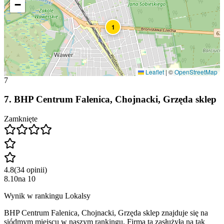
−
1
Leaflet
|
©
OpenStreetMap
7
7
.
BHP Centrum Falenica, Chojnacki, Grzęda sklep
Zamknięte
4.8
(
34
opinii
)
8.10
na
10
Wynik w rankingu Lokalsy
BHP Centrum Falenica, Chojnacki, Grzęda sklep znajduje się na
siódmym miejscu w naszym rankingu. Firma ta zasłużyła na tak