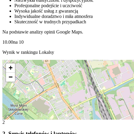
Niezwykła elastyczność i dyspozycyjność
Profesjonalne podejście i uczciwość
Wysoka jakość usług z gwarancją
Indywidualne doradztwo i miła atmosfera
Skuteczność w trudnych przypadkach
Na podstawie analizy opinii Google Maps.
10.00
na
10
Wynik w rankingu Lokalsy
+
−
2
2
.
Serwis telefonów i laptopów