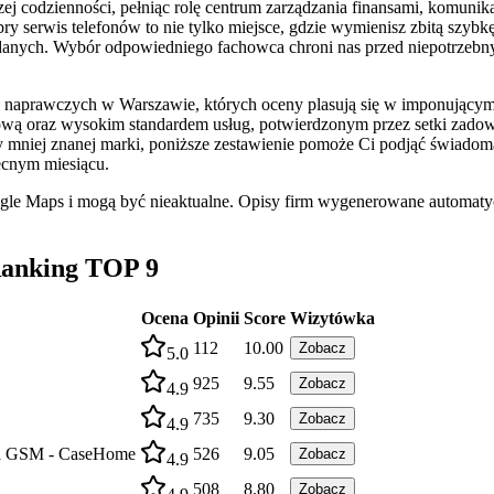
ej codzienności, pełniąc rolę centrum zarządzania finansami, komunik
serwis telefonów to nie tylko miejsce, gdzie wymienisz zbitą szybkę 
danych. Wybór odpowiedniego fachowca chroni nas przed niepotrzebnym
naprawczych w Warszawie, których oceny plasują się w imponującym p
enową oraz wysokim standardem usług, potwierdzonym przez setki zado
mniej znanej marki, poniższe zestawienie pomoże Ci podjąć świadomą
ecnym miesiącu.
ogle Maps i mogą być nieaktualne. Opisy firm wygenerowane automatyc
Ranking TOP 9
Ocena
Opinii
Score
Wizytówka
112
10.00
Zobacz
5.0
925
9.55
Zobacz
4.9
735
9.30
Zobacz
4.9
ria GSM - CaseHome
526
9.05
Zobacz
4.9
508
8.80
Zobacz