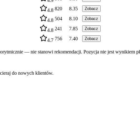
4.9
820
8.35
Zobacz
4.8
504
8.10
Zobacz
4.8
241
7.85
Zobacz
4.8
756
7.40
Zobacz
4.7
rytmicznie — nie stanowi rekomendacji. Pozycja nie jest wynikiem pł
cieraj do nowych klientów.