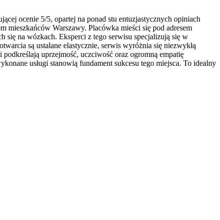
cej ocenie 5/5, opartej na ponad stu entuzjastycznych opiniach
aniem mieszkańców Warszawy. Placówka mieści się pod adresem
 się na wózkach. Eksperci z tego serwisu specjalizują się w
arcia są ustalane elastycznie, serwis wyróżnia się niezwykłą
ci podkreślają uprzejmość, uczciwość oraz ogromną empatię
wykonane usługi stanowią fundament sukcesu tego miejsca. To idealny