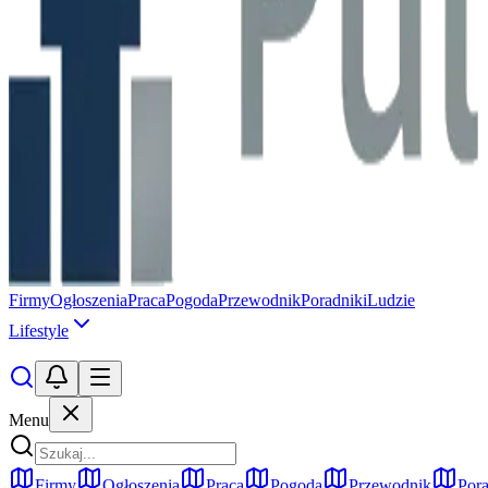
Firmy
Ogłoszenia
Praca
Pogoda
Przewodnik
Poradniki
Ludzie
Lifestyle
Menu
Firmy
Ogłoszenia
Praca
Pogoda
Przewodnik
Pora