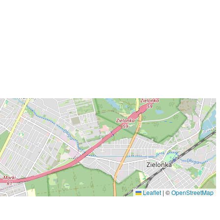
Leaflet
|
©
OpenStreetMap