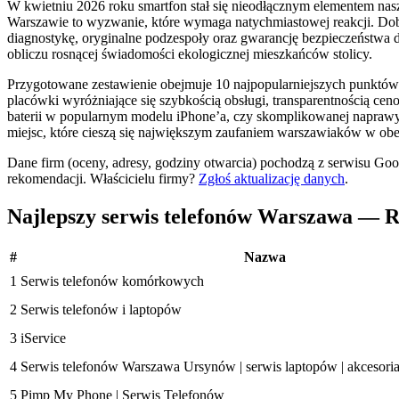
W kwietniu 2026 roku smartfon stał się nieodłącznym elementem nasz
Warszawie to wyzwanie, które wymaga natychmiastowej reakcji. Dobry 
diagnostykę, oryginalne podzespoły oraz gwarancję bezpieczeństwa 
obliczu rosnącej świadomości ekologicznej mieszkańców stolicy.
Przygotowane zestawienie obejmuje 10 najpopularniejszych punktów 
placówki wyróżniające się szybkością obsługi, transparentnością c
baterii w popularnym modelu iPhone’a, czy skomplikowanej naprawy 
miejsc, które cieszą się największym zaufaniem warszawiaków w ob
Dane firm (oceny, adresy, godziny otwarcia) pochodzą z serwisu Go
rekomendacji.
Właścicielu firmy?
Zgłoś aktualizację danych
.
Najlepszy serwis telefonów Warszawa — 
#
Nazwa
1
Serwis telefonów komórkowych
2
Serwis telefonów i laptopów
3
iService
4
Serwis telefonów Warszawa Ursynów | serwis laptopów | akceso
5
Pimp My Phone | Serwis Telefonów