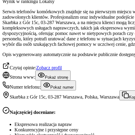
Wynik w rankingu Lokalsy
Serwis telefonów komórkowych znajduje się na pierwszym miejscu w n
zadowolonych klientów. Profesjonalizm oraz indywidualne podejście 
Skarbka z Gór 15c, 03-287 Warszawa, a na miejscu klienci mogą liczy
kompleksowych usługach naprawczych, takich jak ekspresowa wymiana
dyspozycyjnością, oferując pomoc nawet w nietypowych porach czy d
personelu, który potrafi uratować dane z telefonu w sytuacjach kry
wybór dla osób szukających fachowej pomocy w uczciwej cenie, gdzi
Opis wygenerowany automatycznie na podstawie publicznie dostępny
Czytaj opinie:
Zobacz profil
Strona www:
Pokaż stronę
Numer telefonu:
Pokaż numer
Skarbka z Gór 15c, 03-287 Warszawa, Polska, Warszawa
Kop
Najczęściej doceniane:
Ekspresowa realizacja napraw
Konkurencyjne i przystępne ceny