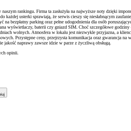
aszym rankingu. Firma ta zasłużyła na najwyższe noty dzięki imponują
do każdej usterki sprawiają, że serwis cieszy się niesłabnącym zauf
ć na bezpłatny parking oraz pełne udogodnienia dla osób poruszających
 wyświetlaczy, baterii czy gniazd SIM. Choć szczegółowe godziny otw
niach wolnych. Atmosfera w lokalu jest niezwykle przyjazna, a klien
zysowych. Przystępne ceny, przejrzysta komunikacja oraz gwarancja na 
e jakość naprawy zawsze idzie w parze z życzliwą obsługą.
ch opinii.
iuj