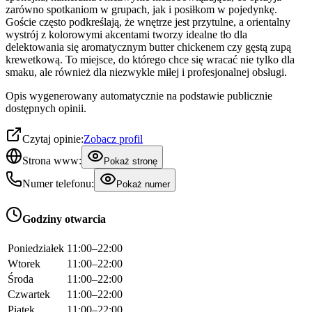
zarówno spotkaniom w grupach, jak i posiłkom w pojedynkę.
Goście często podkreślają, że wnętrze jest przytulne, a orientalny
wystrój z kolorowymi akcentami tworzy idealne tło dla
delektowania się aromatycznym butter chickenem czy gęstą zupą
krewetkową. To miejsce, do którego chce się wracać nie tylko dla
smaku, ale również dla niezwykle miłej i profesjonalnej obsługi.
Opis wygenerowany automatycznie na podstawie publicznie
dostępnych opinii.
Czytaj opinie:
Zobacz profil
Strona www:
Pokaż stronę
Numer telefonu:
Pokaż numer
Godziny otwarcia
Poniedziałek
11:00–22:00
Wtorek
11:00–22:00
Środa
11:00–22:00
Czwartek
11:00–22:00
Piątek
11:00–22:00