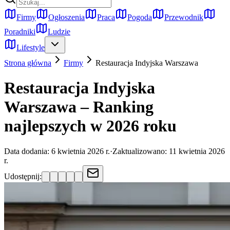
Firmy
Ogłoszenia
Praca
Pogoda
Przewodnik
Poradniki
Ludzie
Lifestyle
Strona główna
Firmy
Restauracja Indyjska
Warszawa
Restauracja Indyjska
Warszawa – Ranking
najlepszych w 2026 roku
Data dodania:
6 kwietnia 2026 r.
·
Zaktualizowano:
11 kwietnia 2026
r.
Udostępnij: