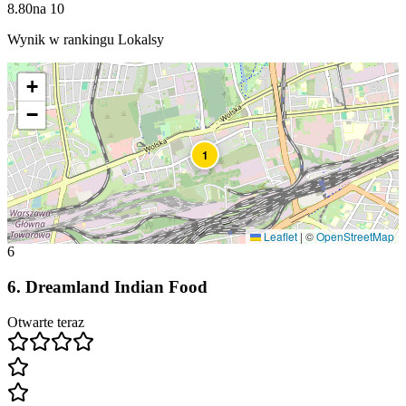
8.80
na
10
Wynik w rankingu Lokalsy
+
−
1
Leaflet
|
©
OpenStreetMap
6
6
.
Dreamland Indian Food
Otwarte teraz