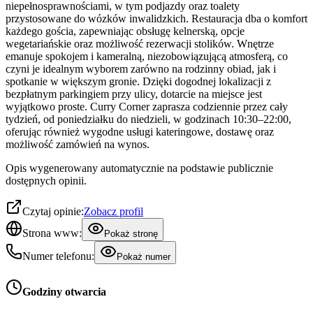
niepełnosprawnościami, w tym podjazdy oraz toalety
przystosowane do wózków inwalidzkich. Restauracja dba o komfort
każdego gościa, zapewniając obsługę kelnerską, opcje
wegetariańskie oraz możliwość rezerwacji stolików. Wnętrze
emanuje spokojem i kameralną, niezobowiązującą atmosferą, co
czyni je idealnym wyborem zarówno na rodzinny obiad, jak i
spotkanie w większym gronie. Dzięki dogodnej lokalizacji z
bezpłatnym parkingiem przy ulicy, dotarcie na miejsce jest
wyjątkowo proste. Curry Corner zaprasza codziennie przez cały
tydzień, od poniedziałku do niedzieli, w godzinach 10:30–22:00,
oferując również wygodne usługi kateringowe, dostawę oraz
możliwość zamówień na wynos.
Opis wygenerowany automatycznie na podstawie publicznie
dostępnych opinii.
Czytaj opinie:
Zobacz profil
Strona www:
Pokaż stronę
Numer telefonu:
Pokaż numer
Godziny otwarcia