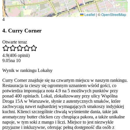
Leaflet
|
©
OpenStreetMap
4
4
.
Curry Corner
Otwarte teraz
4.9
(
406
opinii
)
9.05
na
10
Wynik w rankingu Lokalsy
Curry Corner znajduje się na czwartym miejscu w naszym rankingu.
Restauracja ta cieszy się ogromnym uznaniem wśród gości, co
potwierdza imponująca nota 4.9 na 5 możliwych punktów przy
ponad 400 opiniach. Lokal, zlokalizowany przy ulicy Wspólna
Droga 15A w Warszawie, słynie z autentycznych smaków, które
zachwycają nawet najbardziej wymagających smakoszy indyjskiej
kuchni. Klienci szczególnie chwalą wyśmienite dania, takie jak
aromatyczny butter chicken czy chrupiąca pakora, a także unikalne
napoje, w tym soki z mango i liczi. Miejsce to jest niezwykle
przyjazne i inkluzywne, oferując pełną dostępność dla osób z