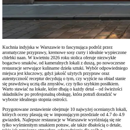
Kuchnia indyjska w Warszawie to fascynująca podróż przez
aromatyczne przyprawy, kremowe sosy curry i idealnie wypieczone
chlebki naan. W kwietniu 2026 roku stolica oferuje niezwykłe
bogactwo smaków, od kameralnych lokali z duszą, po nowoczesne
restauracje serwujące kulinarne dzieła sztuki. Wybór odpowiedniego
miejsca jest kluczowy, gdyż jakość użytych przypraw oraz
autentyczność receptur decydują o tym, czy wyjście na obiad stanie
się prawdziwą ucztą dla zmysłów, czy tylko szybkim posiłkiem.
Warto stawiać na lokale, które dbają o każdy detal – od świeżości
składników po profesjonalną obsługę, która potrafi doradzić w
wyborze idealnego stopnia ostrości.
Przygotowane zestawienie obejmuje 10 najwyżej ocenianych lokali,
których oceny plasują się w imponującym przedziale od 4.7 do 4.9
gwiazdek. Najlepsze restauracje w Warszawie wyróżniają się nie
tylko wyśmienitym smakiem potraw, ale także dbałością o detale,