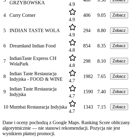
GRZYBOWSKA
4.9
4
Curry Corner
406
9.05
Zobacz
4.9
5
INDIAN TASTE WOLA
294
8.80
Zobacz
4.9
6
Dreamland Indian Food
854
8.35
Zobacz
4.8
IndianTaste Express CH
7
298
8.10
Zobacz
WolaPark
4.8
Indian Taste Restauracja
8
1982
7.65
Zobacz
Indyjska - FOOD & WINE
4.7
Indian Taste Restauracja
9
1590
7.40
Zobacz
Indyjska
4.7
10
Mumbai Restauracja Indyjska
1343
7.15
Zobacz
4.7
Dane i oceny pochodzą z Google Maps. Ranking Score obliczany
algorytmicznie — nie stanowi rekomendacji. Pozycja nie jest
wynikiem płatnej promocji.