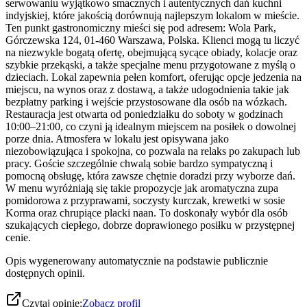
serwowaniu wyjątkowo smacznych i autentycznych dań kuchni
indyjskiej, które jakością dorównują najlepszym lokalom w mieście.
Ten punkt gastronomiczny mieści się pod adresem: Wola Park,
Górczewska 124, 01-460 Warszawa, Polska. Klienci mogą tu liczyć
na niezwykle bogatą ofertę, obejmującą sycące obiady, kolacje oraz
szybkie przekąski, a także specjalne menu przygotowane z myślą o
dzieciach. Lokal zapewnia pełen komfort, oferując opcje jedzenia na
miejscu, na wynos oraz z dostawą, a także udogodnienia takie jak
bezpłatny parking i wejście przystosowane dla osób na wózkach.
Restauracja jest otwarta od poniedziałku do soboty w godzinach
10:00–21:00, co czyni ją idealnym miejscem na posiłek o dowolnej
porze dnia. Atmosfera w lokalu jest opisywana jako
niezobowiązująca i spokojna, co pozwala na relaks po zakupach lub
pracy. Goście szczególnie chwalą sobie bardzo sympatyczną i
pomocną obsługę, która zawsze chętnie doradzi przy wyborze dań.
W menu wyróżniają się takie propozycje jak aromatyczna zupa
pomidorowa z przyprawami, soczysty kurczak, krewetki w sosie
Korma oraz chrupiące placki naan. To doskonały wybór dla osób
szukających ciepłego, dobrze doprawionego posiłku w przystępnej
cenie.
Opis wygenerowany automatycznie na podstawie publicznie
dostępnych opinii.
Czytaj opinie:
Zobacz profil