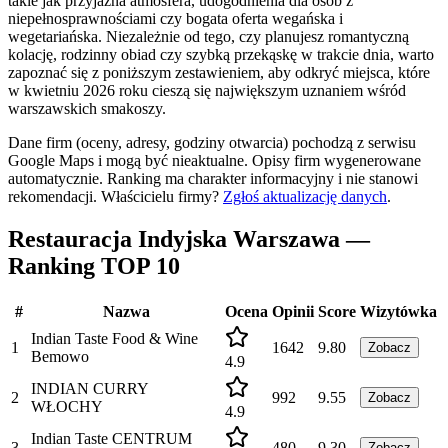
takie jak przyjazna atmosfera, udogodnienia dla osób z
niepełnosprawnościami czy bogata oferta wegańska i
wegetariańska. Niezależnie od tego, czy planujesz romantyczną
kolację, rodzinny obiad czy szybką przekąskę w trakcie dnia, warto
zapoznać się z poniższym zestawieniem, aby odkryć miejsca, które
w kwietniu 2026 roku cieszą się największym uznaniem wśród
warszawskich smakoszy.
Dane firm (oceny, adresy, godziny otwarcia) pochodzą z serwisu
Google Maps i mogą być nieaktualne. Opisy firm wygenerowane
automatycznie. Ranking ma charakter informacyjny i nie stanowi
rekomendacji.
Właścicielu firmy?
Zgłoś aktualizację danych
.
Restauracja Indyjska Warszawa —
Ranking TOP 10
#
Nazwa
Ocena
Opinii
Score
Wizytówka
Indian Taste Food & Wine
1
1642
9.80
Zobacz
Bemowo
4.9
INDIAN CURRY
2
992
9.55
Zobacz
WŁOCHY
4.9
Indian Taste CENTRUM
3
480
9.30
Zobacz