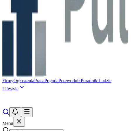
Firmy
Ogłoszenia
Praca
Pogoda
Przewodnik
Poradniki
Ludzie
Lifestyle
Menu