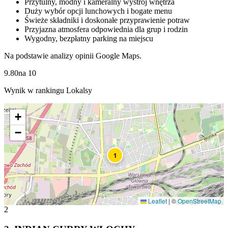
Przytulny, modny i kameralny wystrój wnętrza
Duży wybór opcji lunchowych i bogate menu
Świeże składniki i doskonałe przyprawienie potraw
Przyjazna atmosfera odpowiednia dla grup i rodzin
Wygodny, bezpłatny parking na miejscu
Na podstawie analizy opinii Google Maps.
9.80
na
10
Wynik w rankingu Lokalsy
+
−
1
Leaflet
|
©
OpenStreetMap
2