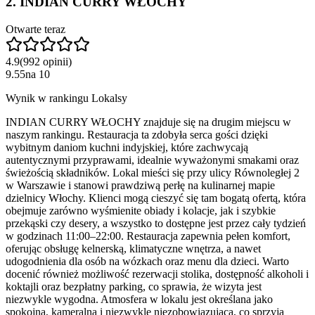
2
.
INDIAN CURRY WŁOCHY
Otwarte teraz
4.9
(
992
opinii
)
9.55
na
10
Wynik w rankingu Lokalsy
INDIAN CURRY WŁOCHY znajduje się na drugim miejscu w
naszym rankingu. Restauracja ta zdobyła serca gości dzięki
wybitnym daniom kuchni indyjskiej, które zachwycają
autentycznymi przyprawami, idealnie wyważonymi smakami oraz
świeżością składników. Lokal mieści się przy ulicy Równoległej 2
w Warszawie i stanowi prawdziwą perłę na kulinarnej mapie
dzielnicy Włochy. Klienci mogą cieszyć się tam bogatą ofertą, która
obejmuje zarówno wyśmienite obiady i kolacje, jak i szybkie
przekąski czy desery, a wszystko to dostępne jest przez cały tydzień
w godzinach 11:00–22:00. Restauracja zapewnia pełen komfort,
oferując obsługę kelnerską, klimatyczne wnętrza, a nawet
udogodnienia dla osób na wózkach oraz menu dla dzieci. Warto
docenić również możliwość rezerwacji stolika, dostępność alkoholi i
koktajli oraz bezpłatny parking, co sprawia, że wizyta jest
niezwykle wygodna. Atmosfera w lokalu jest określana jako
spokojna, kameralna i niezwykle niezobowiązująca, co sprzyja