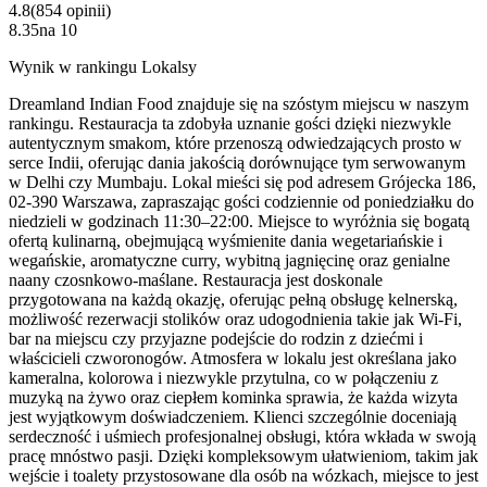
4.8
(
854
opinii
)
8.35
na
10
Wynik w rankingu Lokalsy
Dreamland Indian Food znajduje się na szóstym miejscu w naszym
rankingu. Restauracja ta zdobyła uznanie gości dzięki niezwykle
autentycznym smakom, które przenoszą odwiedzających prosto w
serce Indii, oferując dania jakością dorównujące tym serwowanym
w Delhi czy Mumbaju. Lokal mieści się pod adresem Grójecka 186,
02-390 Warszawa, zapraszając gości codziennie od poniedziałku do
niedzieli w godzinach 11:30–22:00. Miejsce to wyróżnia się bogatą
ofertą kulinarną, obejmującą wyśmienite dania wegetariańskie i
wegańskie, aromatyczne curry, wybitną jagnięcinę oraz genialne
naany czosnkowo-maślane. Restauracja jest doskonale
przygotowana na każdą okazję, oferując pełną obsługę kelnerską,
możliwość rezerwacji stolików oraz udogodnienia takie jak Wi-Fi,
bar na miejscu czy przyjazne podejście do rodzin z dziećmi i
właścicieli czworonogów. Atmosfera w lokalu jest określana jako
kameralna, kolorowa i niezwykle przytulna, co w połączeniu z
muzyką na żywo oraz ciepłem kominka sprawia, że każda wizyta
jest wyjątkowym doświadczeniem. Klienci szczególnie doceniają
serdeczność i uśmiech profesjonalnej obsługi, która wkłada w swoją
pracę mnóstwo pasji. Dzięki kompleksowym ułatwieniom, takim jak
wejście i toalety przystosowane dla osób na wózkach, miejsce to jest