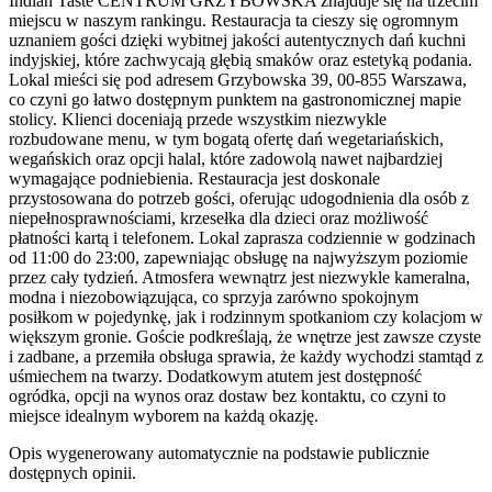
Indian Taste CENTRUM GRZYBOWSKA znajduje się na trzecim
miejscu w naszym rankingu. Restauracja ta cieszy się ogromnym
uznaniem gości dzięki wybitnej jakości autentycznych dań kuchni
indyjskiej, które zachwycają głębią smaków oraz estetyką podania.
Lokal mieści się pod adresem Grzybowska 39, 00-855 Warszawa,
co czyni go łatwo dostępnym punktem na gastronomicznej mapie
stolicy. Klienci doceniają przede wszystkim niezwykle
rozbudowane menu, w tym bogatą ofertę dań wegetariańskich,
wegańskich oraz opcji halal, które zadowolą nawet najbardziej
wymagające podniebienia. Restauracja jest doskonale
przystosowana do potrzeb gości, oferując udogodnienia dla osób z
niepełnosprawnościami, krzesełka dla dzieci oraz możliwość
płatności kartą i telefonem. Lokal zaprasza codziennie w godzinach
od 11:00 do 23:00, zapewniając obsługę na najwyższym poziomie
przez cały tydzień. Atmosfera wewnątrz jest niezwykle kameralna,
modna i niezobowiązująca, co sprzyja zarówno spokojnym
posiłkom w pojedynkę, jak i rodzinnym spotkaniom czy kolacjom w
większym gronie. Goście podkreślają, że wnętrze jest zawsze czyste
i zadbane, a przemiła obsługa sprawia, że każdy wychodzi stamtąd z
uśmiechem na twarzy. Dodatkowym atutem jest dostępność
ogródka, opcji na wynos oraz dostaw bez kontaktu, co czyni to
miejsce idealnym wyborem na każdą okazję.
Opis wygenerowany automatycznie na podstawie publicznie
dostępnych opinii.