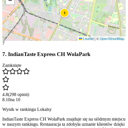
−
1
Leaflet
|
©
OpenStreetMap
7
7
.
IndianTaste Express CH WolaPark
Zamknięte
4.8
(
298
opinii
)
8.10
na
10
Wynik w rankingu Lokalsy
IndianTaste Express CH WolaPark znajduje się na siódmym miejscu
w naszym rankingu. Restauracja ta zdobyła uznanie klientów dzięki