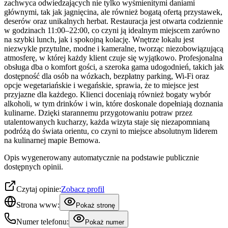
zachwyca odwiedzających nie tylko wyśmienitymi daniami
głównymi, tak jak jagnięcina, ale również bogatą ofertą przystawek,
deserów oraz unikalnych herbat. Restauracja jest otwarta codziennie
w godzinach 11:00–22:00, co czyni ją idealnym miejscem zarówno
na szybki lunch, jak i spokojną kolację. Wnętrze lokalu jest
niezwykle przytulne, modne i kameralne, tworząc niezobowiązującą
atmosferę, w której każdy klient czuje się wyjątkowo. Profesjonalna
obsługa dba o komfort gości, a szeroka gama udogodnień, takich jak
dostępność dla osób na wózkach, bezpłatny parking, Wi-Fi oraz
opcje wegetariańskie i wegańskie, sprawia, że to miejsce jest
przyjazne dla każdego. Klienci doceniają również bogaty wybór
alkoholi, w tym drinków i win, które doskonale dopełniają doznania
kulinarne. Dzięki starannemu przygotowaniu potraw przez
utalentowanych kucharzy, każda wizyta staje się niezapomnianą
podróżą do świata orientu, co czyni to miejsce absolutnym liderem
na kulinarnej mapie Bemowa.
Opis wygenerowany automatycznie na podstawie publicznie
dostępnych opinii.
Czytaj opinie:
Zobacz profil
Strona www:
Pokaż stronę
Numer telefonu:
Pokaż numer