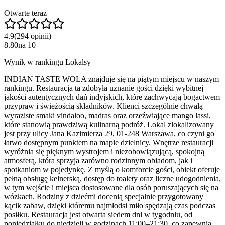
Otwarte teraz
4.9
(
294
opinii
)
8.80
na
10
Wynik w rankingu Lokalsy
INDIAN TASTE WOLA znajduje się na piątym miejscu w naszym
rankingu. Restauracja ta zdobyła uznanie gości dzięki wybitnej
jakości autentycznych dań indyjskich, które zachwycają bogactwem
przypraw i świeżością składników. Klienci szczególnie chwalą
wyraziste smaki vindaloo, madras oraz orzeźwiające mango lassi,
które stanowią prawdziwą kulinarną podróż. Lokal zlokalizowany
jest przy ulicy Jana Kazimierza 29, 01-248 Warszawa, co czyni go
łatwo dostępnym punktem na mapie dzielnicy. Wnętrze restauracji
wyróżnia się pięknym wystrojem i niezobowiązującą, spokojną
atmosferą, która sprzyja zarówno rodzinnym obiadom, jak i
spotkaniom w pojedynkę. Z myślą o komforcie gości, obiekt oferuje
pełną obsługę kelnerską, dostęp do toalety oraz liczne udogodnienia,
w tym wejście i miejsca dostosowane dla osób poruszających się na
wózkach. Rodziny z dziećmi docenią specjalnie przygotowany
kącik zabaw, dzięki któremu najmłodsi miło spędzają czas podczas
posiłku. Restauracja jest otwarta siedem dni w tygodniu, od
poniedziałku do niedzieli w godzinach 11:00–21:30, co zapewnia