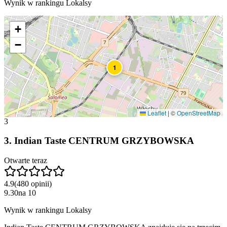
Wynik w rankingu Lokalsy
+
−
1
Leaflet
|
©
OpenStreetMap
3
3
.
Indian Taste CENTRUM GRZYBOWSKA
Otwarte teraz
4.9
(
480
opinii
)
9.30
na
10
Wynik w rankingu Lokalsy