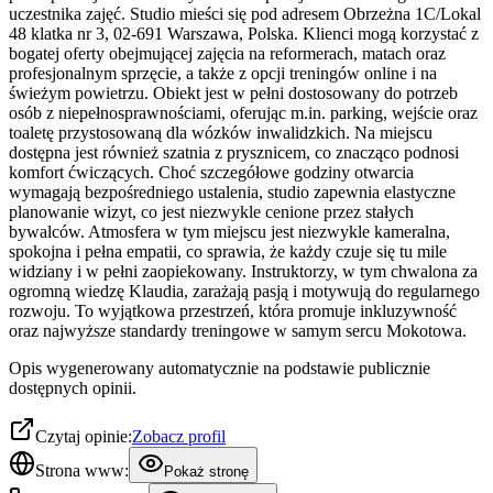
uczestnika zajęć. Studio mieści się pod adresem Obrzeżna 1C/Lokal
48 klatka nr 3, 02-691 Warszawa, Polska. Klienci mogą korzystać z
bogatej oferty obejmującej zajęcia na reformerach, matach oraz
profesjonalnym sprzęcie, a także z opcji treningów online i na
świeżym powietrzu. Obiekt jest w pełni dostosowany do potrzeb
osób z niepełnosprawnościami, oferując m.in. parking, wejście oraz
toaletę przystosowaną dla wózków inwalidzkich. Na miejscu
dostępna jest również szatnia z prysznicem, co znacząco podnosi
komfort ćwiczących. Choć szczegółowe godziny otwarcia
wymagają bezpośredniego ustalenia, studio zapewnia elastyczne
planowanie wizyt, co jest niezwykle cenione przez stałych
bywalców. Atmosfera w tym miejscu jest niezwykle kameralna,
spokojna i pełna empatii, co sprawia, że każdy czuje się tu mile
widziany i w pełni zaopiekowany. Instruktorzy, w tym chwalona za
ogromną wiedzę Klaudia, zarażają pasją i motywują do regularnego
rozwoju. To wyjątkowa przestrzeń, która promuje inkluzywność
oraz najwyższe standardy treningowe w samym sercu Mokotowa.
Opis wygenerowany automatycznie na podstawie publicznie
dostępnych opinii.
Czytaj opinie:
Zobacz profil
Strona www:
Pokaż stronę