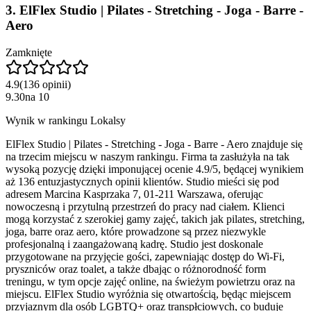
3
.
ElFlex Studio | Pilates - Stretching - Joga - Barre -
Aero
Zamknięte
4.9
(
136
opinii
)
9.30
na
10
Wynik w rankingu Lokalsy
ElFlex Studio | Pilates - Stretching - Joga - Barre - Aero znajduje się
na trzecim miejscu w naszym rankingu. Firma ta zasłużyła na tak
wysoką pozycję dzięki imponującej ocenie 4.9/5, będącej wynikiem
aż 136 entuzjastycznych opinii klientów. Studio mieści się pod
adresem Marcina Kasprzaka 7, 01-211 Warszawa, oferując
nowoczesną i przytulną przestrzeń do pracy nad ciałem. Klienci
mogą korzystać z szerokiej gamy zajęć, takich jak pilates, stretching,
joga, barre oraz aero, które prowadzone są przez niezwykle
profesjonalną i zaangażowaną kadrę. Studio jest doskonale
przygotowane na przyjęcie gości, zapewniając dostęp do Wi-Fi,
pryszniców oraz toalet, a także dbając o różnorodność form
treningu, w tym opcje zajęć online, na świeżym powietrzu oraz na
miejscu. ElFlex Studio wyróżnia się otwartością, będąc miejscem
przyjaznym dla osób LGBTQ+ oraz transpłciowych, co buduje