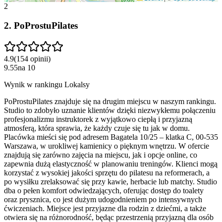
2
2
.
PoProstuPilates
4.9
(
154
opinii
)
9.55
na
10
Wynik w rankingu Lokalsy
PoProstuPilates znajduje się na drugim miejscu w naszym rankingu.
Studio to zdobyło uznanie klientów dzięki niezwykłemu połączeniu
profesjonalizmu instruktorek z wyjątkowo ciepłą i przyjazną
atmosferą, która sprawia, że każdy czuje się tu jak w domu.
Placówka mieści się pod adresem Bagatela 10/25 – klatka C, 00-535
Warszawa, w urokliwej kamienicy o pięknym wnętrzu. W ofercie
znajdują się zarówno zajęcia na miejscu, jak i opcje online, co
zapewnia dużą elastyczność w planowaniu treningów. Klienci mogą
korzystać z wysokiej jakości sprzętu do pilatesu na reformerach, a
po wysiłku zrelaksować się przy kawie, herbacie lub matchy. Studio
dba o pełen komfort odwiedzających, oferując dostęp do toalety
oraz prysznica, co jest dużym udogodnieniem po intensywnych
ćwiczeniach. Miejsce jest przyjazne dla rodzin z dziećmi, a także
otwiera się na różnorodność, będąc przestrzenią przyjazną dla osób