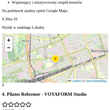
Wspierający i zmotywowany zespół trenerów
Na podstawie analizy opinii Google Maps.
9.30
na
10
Wynik w rankingu Lokalsy
+
−
1
Leaflet
|
©
OpenStreetMap
4
4
.
Pilates Reformer - VOYAFORM Studio