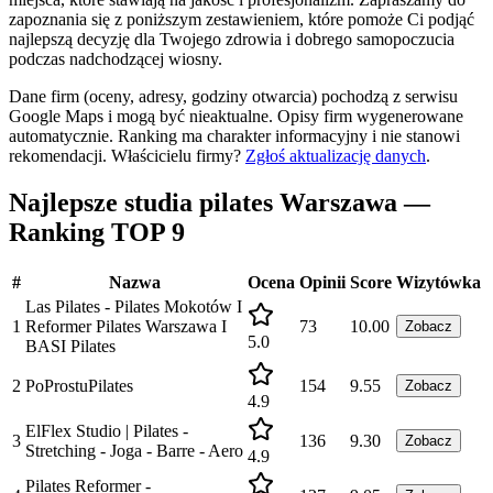
zapoznania się z poniższym zestawieniem, które pomoże Ci podjąć
najlepszą decyzję dla Twojego zdrowia i dobrego samopoczucia
podczas nadchodzącej wiosny.
Dane firm (oceny, adresy, godziny otwarcia) pochodzą z serwisu
Google Maps i mogą być nieaktualne. Opisy firm wygenerowane
automatycznie. Ranking ma charakter informacyjny i nie stanowi
rekomendacji.
Właścicielu firmy?
Zgłoś aktualizację danych
.
Najlepsze studia pilates Warszawa —
Ranking TOP 9
#
Nazwa
Ocena
Opinii
Score
Wizytówka
Las Pilates - Pilates Mokotów I
1
Reformer Pilates Warszawa I
73
10.00
Zobacz
5.0
BASI Pilates
2
PoProstuPilates
154
9.55
Zobacz
4.9
ElFlex Studio | Pilates -
3
136
9.30
Zobacz
Stretching - Joga - Barre - Aero
4.9
Pilates Reformer -