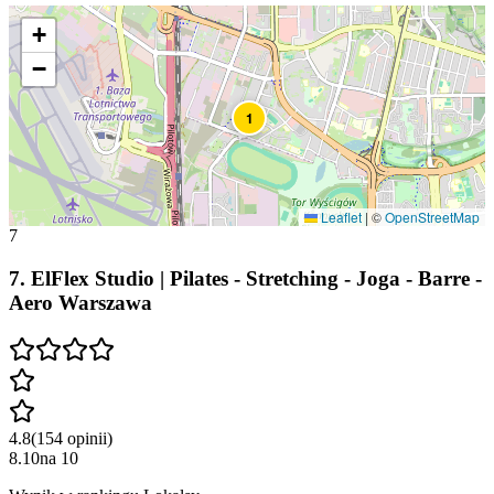
+
−
1
Leaflet
|
©
OpenStreetMap
7
7
.
ElFlex Studio | Pilates - Stretching - Joga - Barre -
Aero Warszawa
4.8
(
154
opinii
)
8.10
na
10