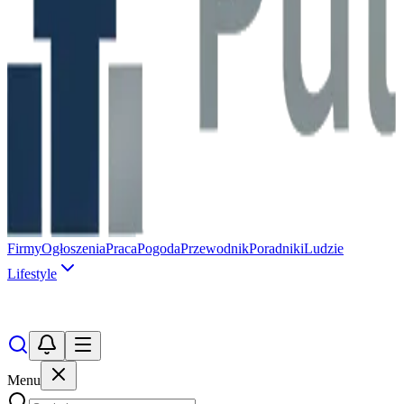
Firmy
Ogłoszenia
Praca
Pogoda
Przewodnik
Poradniki
Ludzie
Lifestyle
Menu