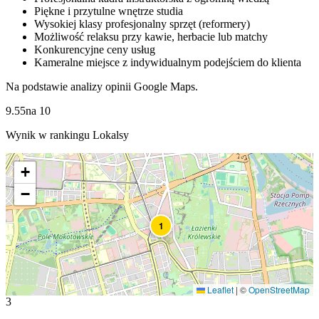
Piękne i przytulne wnętrze studia
Wysokiej klasy profesjonalny sprzęt (reformery)
Możliwość relaksu przy kawie, herbacie lub matchy
Konkurencyjne ceny usług
Kameralne miejsce z indywidualnym podejściem do klienta
Na podstawie analizy opinii Google Maps.
9.55
na
10
Wynik w rankingu Lokalsy
+
−
1
Leaflet
|
©
OpenStreetMap
3