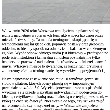
W kwietniu 2026 roku Warszawa tętni życiem, a pilates stał się
jedną z najchętniej wybieranych form aktywności fizycznej przez
mieszkańców stolicy. Ta metoda treningowa, skupiająca się na
wzmocnieniu mięśni głębokich, poprawie postawy oraz głębokim
oddechu, to idealny sposób na odnalezienie balansu w codziennym
zgiełku. Wybór odpowiedniego studia jest kluczowy – profesjonalne
podejście instruktora i kameralna atmosfera pozwalają nie tylko
bezpiecznie pracować nad ciałem, ale również w pełni zrelaksować
umysł. Właściwe miejsce to gwarancja, że każdy ruch przyniesie
zamierzony efekt, a trening stanie się wyczekiwaną przyjemnością.
Nasze najnowsze zestawienie obejmuje 10 wyróżniających się
studiów pilatesu, których oceny plasują się w imponującym
przedziale od 4.8 do 5.0. Wyselekcjonowane przez nas placówki
wyróżniają się przede wszystkim indywidualnym podejściem do
klienta, certyfikowaną kadrą oraz dbałością o estetykę przestrzeni, w
której aż chce się ćwiczyć. Niezależnie od tego, czy szukasz zajęć
na reformerach, czy klasycznej maty, w Warszawie znajdziesz
miejsca, które stawiają na jakość i profesjonalizm. Zapraszamy do