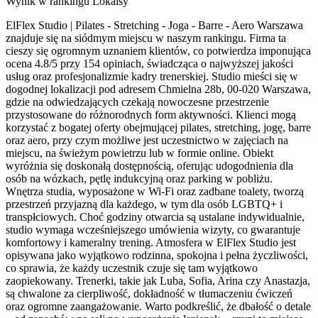
Wynik w rankingu Lokalsy
ElFlex Studio | Pilates - Stretching - Joga - Barre - Aero Warszawa
znajduje się na siódmym miejscu w naszym rankingu. Firma ta
cieszy się ogromnym uznaniem klientów, co potwierdza imponująca
ocena 4.8/5 przy 154 opiniach, świadcząca o najwyższej jakości
usług oraz profesjonalizmie kadry trenerskiej. Studio mieści się w
dogodnej lokalizacji pod adresem Chmielna 28b, 00-020 Warszawa,
gdzie na odwiedzających czekają nowoczesne przestrzenie
przystosowane do różnorodnych form aktywności. Klienci mogą
korzystać z bogatej oferty obejmującej pilates, stretching, jogę, barre
oraz aero, przy czym możliwe jest uczestnictwo w zajęciach na
miejscu, na świeżym powietrzu lub w formie online. Obiekt
wyróżnia się doskonałą dostępnością, oferując udogodnienia dla
osób na wózkach, pętlę indukcyjną oraz parking w pobliżu.
Wnętrza studia, wyposażone w Wi-Fi oraz zadbane toalety, tworzą
przestrzeń przyjazną dla każdego, w tym dla osób LGBTQ+ i
transpłciowych. Choć godziny otwarcia są ustalane indywidualnie,
studio wymaga wcześniejszego umówienia wizyty, co gwarantuje
komfortowy i kameralny trening. Atmosfera w ElFlex Studio jest
opisywana jako wyjątkowo rodzinna, spokojna i pełna życzliwości,
co sprawia, że każdy uczestnik czuje się tam wyjątkowo
zaopiekowany. Trenerki, takie jak Luba, Sofia, Arina czy Anastazja,
są chwalone za cierpliwość, dokładność w tłumaczeniu ćwiczeń
oraz ogromne zaangażowanie. Warto podkreślić, że dbałość o detale