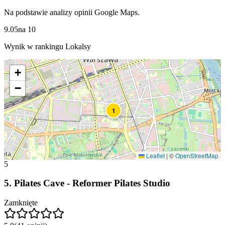
Na podstawie analizy opinii Google Maps.
9.05
na
10
Wynik w rankingu Lokalsy
+
−
1
Leaflet
|
©
OpenStreetMap
5
5
.
Pilates Cave - Reformer Pilates Studio
Zamknięte