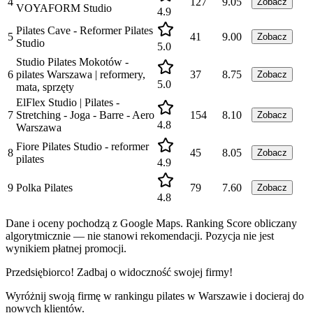
4
127
9.05
Zobacz
VOYAFORM Studio
4.9
Pilates Cave - Reformer Pilates
5
41
9.00
Zobacz
Studio
5.0
Studio Pilates Mokotów -
6
pilates Warszawa | reformery,
37
8.75
Zobacz
5.0
mata, sprzęty
ElFlex Studio | Pilates -
7
Stretching - Joga - Barre - Aero
154
8.10
Zobacz
4.8
Warszawa
Fiore Pilates Studio - reformer
8
45
8.05
Zobacz
pilates
4.9
9
Polka Pilates
79
7.60
Zobacz
4.8
Dane i oceny pochodzą z Google Maps. Ranking Score obliczany
algorytmicznie — nie stanowi rekomendacji. Pozycja nie jest
wynikiem płatnej promocji.
Przedsiębiorco! Zadbaj o widoczność swojej firmy!
Wyróżnij swoją firmę w rankingu
pilates
w
Warszawie
i docieraj do
nowych klientów.