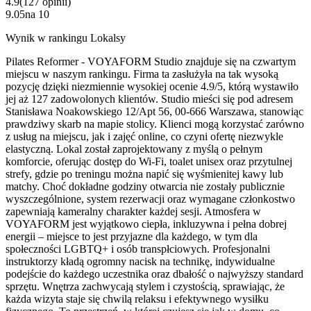
4.9
(
127
opinii
)
9.05
na
10
Wynik w rankingu Lokalsy
Pilates Reformer - VOYAFORM Studio znajduje się na czwartym
miejscu w naszym rankingu. Firma ta zasłużyła na tak wysoką
pozycję dzięki niezmiennie wysokiej ocenie 4.9/5, którą wystawiło
jej aż 127 zadowolonych klientów. Studio mieści się pod adresem
Stanisława Noakowskiego 12/Apt 56, 00-666 Warszawa, stanowiąc
prawdziwy skarb na mapie stolicy. Klienci mogą korzystać zarówno
z usług na miejscu, jak i zajęć online, co czyni ofertę niezwykle
elastyczną. Lokal został zaprojektowany z myślą o pełnym
komforcie, oferując dostęp do Wi-Fi, toalet unisex oraz przytulnej
strefy, gdzie po treningu można napić się wyśmienitej kawy lub
matchy. Choć dokładne godziny otwarcia nie zostały publicznie
wyszczególnione, system rezerwacji oraz wymagane członkostwo
zapewniają kameralny charakter każdej sesji. Atmosfera w
VOYAFORM jest wyjątkowo ciepła, inkluzywna i pełna dobrej
energii – miejsce to jest przyjazne dla każdego, w tym dla
społeczności LGBTQ+ i osób transpłciowych. Profesjonalni
instruktorzy kładą ogromny nacisk na technikę, indywidualne
podejście do każdego uczestnika oraz dbałość o najwyższy standard
sprzętu. Wnętrza zachwycają stylem i czystością, sprawiając, że
każda wizyta staje się chwilą relaksu i efektywnego wysiłku