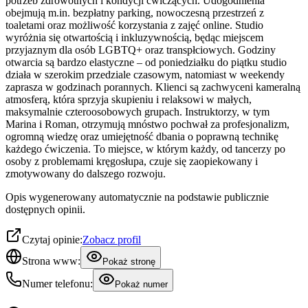
potrzeb zdrowotnych i kondycji ćwiczących. Udogodnienia
obejmują m.in. bezpłatny parking, nowoczesną przestrzeń z
toaletami oraz możliwość korzystania z zajęć online. Studio
wyróżnia się otwartością i inkluzywnością, będąc miejscem
przyjaznym dla osób LGBTQ+ oraz transpłciowych. Godziny
otwarcia są bardzo elastyczne – od poniedziałku do piątku studio
działa w szerokim przedziale czasowym, natomiast w weekendy
zaprasza w godzinach porannych. Klienci są zachwyceni kameralną
atmosferą, która sprzyja skupieniu i relaksowi w małych,
maksymalnie czteroosobowych grupach. Instruktorzy, w tym
Marina i Roman, otrzymują mnóstwo pochwał za profesjonalizm,
ogromną wiedzę oraz umiejętność dbania o poprawną technikę
każdego ćwiczenia. To miejsce, w którym każdy, od tancerzy po
osoby z problemami kręgosłupa, czuje się zaopiekowany i
zmotywowany do dalszego rozwoju.
Opis wygenerowany automatycznie na podstawie publicznie
dostępnych opinii.
Czytaj opinie:
Zobacz profil
Strona www:
Pokaż stronę
Numer telefonu:
Pokaż numer