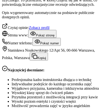
fizycznego. To przestrzeń, w której czujesz się jak w domu, co
potwierdzają liczne entuzjastyczne recenzje odwiedzających.
Opis wygenerowany automatycznie na podstawie publicznie
dostępnych opinii.
Czytaj opinie:
Zobacz profil
Strona www:
Pokaż stronę
Numer telefonu:
Pokaż numer
Stanisława Noakowskiego 12/Apt 56, 00-666 Warszawa,
Polska, Warszawa
Kopiuj
Najczęściej doceniane:
Profesjonalna kadra instruktorska dbająca o technikę
Indywidualne podejście do każdego uczestnika zajęć
Wyjątkowo przyjazna, kameralna i inkluzywna atmosfera
Wysokiej klasy sprzęt do ćwiczeń pilates
Przytulna przestrzeń z możliwością integracji przy kawie
Wysoki poziom estetyki i czystości wnętrz
Możliwość prowadzenia zajęć w języku angielskim