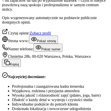
– od zapachów na sali po wyposażenie łazienek – czyni to miejsce
prawdziwą oazą spokoju i profesjonalizmu w samym centrum
stolicy.
Opis wygenerowany automatycznie na podstawie publicznie
dostępnych opinii.
Czytaj opinie:
Zobacz profil
Strona www:
Pokaż stronę
Numer telefonu:
Pokaż numer
Chmielna 28b, 00-020 Warszawa, Polska, Warszawa
Kopiuj
Najczęściej doceniane:
Profesjonalna i zaangażowana kadra trenerska
Wyjątkowa, rodzinna i przyjazna atmosfera
Wysoka jakość i różnorodność zajęć (pilates, joga, barre)
Dbałość o każdy detal w wystroju i czystości studia
Indywidualne podejście do potrzeb klienta
Doskonała lokalizacja i nowoczesne udogodnienia