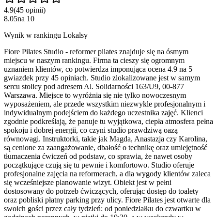
4.9
(
45
opinii
)
8.05
na
10
Wynik w rankingu Lokalsy
Fiore Pilates Studio - reformer pilates znajduje się na ósmym
miejscu w naszym rankingu. Firma ta cieszy się ogromnym
uznaniem klientów, co potwierdza imponująca ocena 4.9 na 5
gwiazdek przy 45 opiniach. Studio zlokalizowane jest w samym
sercu stolicy pod adresem Al. Solidarności 163/U9, 00-877
Warszawa. Miejsce to wyróżnia się nie tylko nowoczesnym
wyposażeniem, ale przede wszystkim niezwykle profesjonalnym i
indywidualnym podejściem do każdego uczestnika zajęć. Klienci
zgodnie podkreślają, że panuje tu wyjątkowa, ciepła atmosfera pełna
spokoju i dobrej energii, co czyni studio prawdziwą oazą
równowagi. Instruktorki, takie jak Magda, Anastazja czy Karolina,
są cenione za zaangażowanie, dbałość o technikę oraz umiejętność
tłumaczenia ćwiczeń od podstaw, co sprawia, że nawet osoby
początkujące czują się tu pewnie i komfortowo. Studio oferuje
profesjonalne zajęcia na reformerach, a dla wygody klientów zaleca
się wcześniejsze planowanie wizyt. Obiekt jest w pełni
dostosowany do potrzeb ćwiczących, oferując dostęp do toalety
oraz pobliski płatny parking przy ulicy. Fiore Pilates jest otwarte dla
swoich gości przez cały tydzień: od poniedziałku do czwartku w