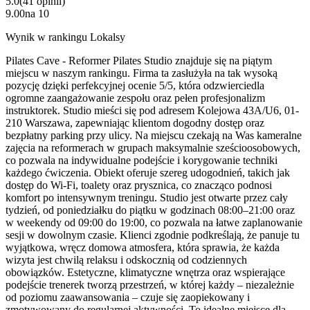
5.0
(
41
opinii
)
9.00
na
10
Wynik w rankingu Lokalsy
Pilates Cave - Reformer Pilates Studio znajduje się na piątym
miejscu w naszym rankingu. Firma ta zasłużyła na tak wysoką
pozycję dzięki perfekcyjnej ocenie 5/5, która odzwierciedla
ogromne zaangażowanie zespołu oraz pełen profesjonalizm
instruktorek. Studio mieści się pod adresem Kolejowa 43A/U6, 01-
210 Warszawa, zapewniając klientom dogodny dostęp oraz
bezpłatny parking przy ulicy. Na miejscu czekają na Was kameralne
zajęcia na reformerach w grupach maksymalnie sześcioosobowych,
co pozwala na indywidualne podejście i korygowanie techniki
każdego ćwiczenia. Obiekt oferuje szereg udogodnień, takich jak
dostęp do Wi-Fi, toalety oraz prysznica, co znacząco podnosi
komfort po intensywnym treningu. Studio jest otwarte przez cały
tydzień, od poniedziałku do piątku w godzinach 08:00–21:00 oraz
w weekendy od 09:00 do 19:00, co pozwala na łatwe zaplanowanie
sesji w dowolnym czasie. Klienci zgodnie podkreślają, że panuje tu
wyjątkowa, wręcz domowa atmosfera, która sprawia, że każda
wizyta jest chwilą relaksu i odskocznią od codziennych
obowiązków. Estetyczne, klimatyczne wnętrza oraz wspierające
podejście trenerek tworzą przestrzeń, w której każdy – niezależnie
od poziomu zaawansowania – czuje się zaopiekowany i
zmotywowany do regularnej aktywności. To idealne miejsce dla