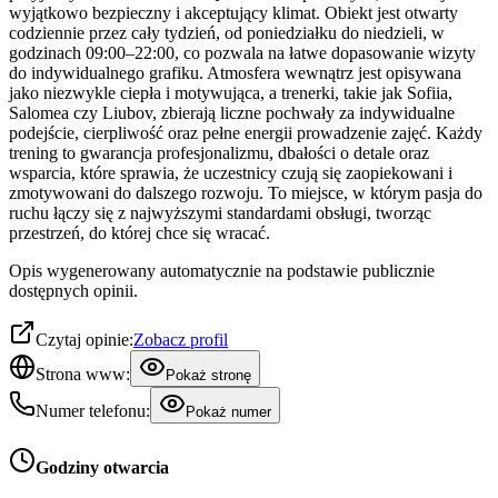
wyjątkowo bezpieczny i akceptujący klimat. Obiekt jest otwarty
codziennie przez cały tydzień, od poniedziałku do niedzieli, w
godzinach 09:00–22:00, co pozwala na łatwe dopasowanie wizyty
do indywidualnego grafiku. Atmosfera wewnątrz jest opisywana
jako niezwykle ciepła i motywująca, a trenerki, takie jak Sofiia,
Salomea czy Liubov, zbierają liczne pochwały za indywidualne
podejście, cierpliwość oraz pełne energii prowadzenie zajęć. Każdy
trening to gwarancja profesjonalizmu, dbałości o detale oraz
wsparcia, które sprawia, że uczestnicy czują się zaopiekowani i
zmotywowani do dalszego rozwoju. To miejsce, w którym pasja do
ruchu łączy się z najwyższymi standardami obsługi, tworząc
przestrzeń, do której chce się wracać.
Opis wygenerowany automatycznie na podstawie publicznie
dostępnych opinii.
Czytaj opinie:
Zobacz profil
Strona www:
Pokaż stronę
Numer telefonu:
Pokaż numer
Godziny otwarcia