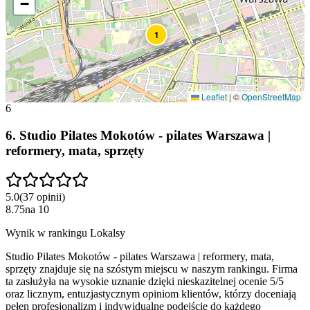
−
1
Leaflet
|
©
OpenStreetMap
6
6
.
Studio Pilates Mokotów - pilates Warszawa |
reformery, mata, sprzęty
5.0
(
37
opinii
)
8.75
na
10
Wynik w rankingu Lokalsy
Studio Pilates Mokotów - pilates Warszawa | reformery, mata,
sprzęty znajduje się na szóstym miejscu w naszym rankingu. Firma
ta zasłużyła na wysokie uznanie dzięki nieskazitelnej ocenie 5/5
oraz licznym, entuzjastycznym opiniom klientów, którzy doceniają
pełen profesjonalizm i indywidualne podejście do każdego