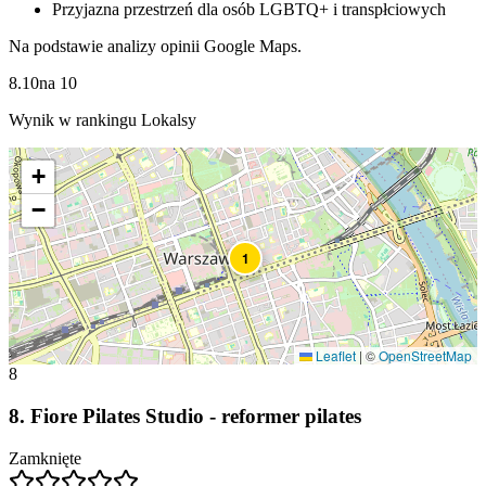
Przyjazna przestrzeń dla osób LGBTQ+ i transpłciowych
Na podstawie analizy opinii Google Maps.
8.10
na
10
Wynik w rankingu Lokalsy
+
−
1
Leaflet
|
©
OpenStreetMap
8
8
.
Fiore Pilates Studio - reformer pilates
Zamknięte