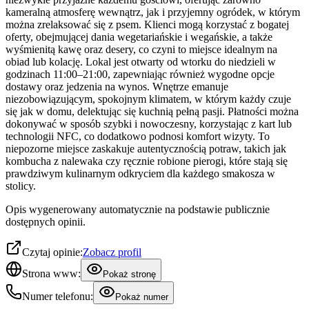
kameralną atmosferę wewnątrz, jak i przyjemny ogródek, w którym
można zrelaksować się z psem. Klienci mogą korzystać z bogatej
oferty, obejmującej dania wegetariańskie i wegańskie, a także
wyśmienitą kawę oraz desery, co czyni to miejsce idealnym na
obiad lub kolację. Lokal jest otwarty od wtorku do niedzieli w
godzinach 11:00–21:00, zapewniając również wygodne opcje
dostawy oraz jedzenia na wynos. Wnętrze emanuje
niezobowiązującym, spokojnym klimatem, w którym każdy czuje
się jak w domu, delektując się kuchnią pełną pasji. Płatności można
dokonywać w sposób szybki i nowoczesny, korzystając z kart lub
technologii NFC, co dodatkowo podnosi komfort wizyty. To
niepozorne miejsce zaskakuje autentycznością potraw, takich jak
kombucha z nalewaka czy ręcznie robione pierogi, które stają się
prawdziwym kulinarnym odkryciem dla każdego smakosza w
stolicy.
Opis wygenerowany automatycznie na podstawie publicznie
dostępnych opinii.
Czytaj opinie:
Zobacz profil
Strona www:
Pokaż stronę
Numer telefonu:
Pokaż numer