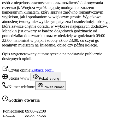
osób z niepełnosprawnościami oraz możliwość dokonywania
rezerwacji. Wnętrza wyróżniają się modnym, a zarazem
kameralnym klimatem, który sprzyja zarówno romantycznym
wyjściom, jak i spotkaniom w większym gronie. Wyjątkową
atmosferę tworzy niezwykle sympatyczna i uśmiechnięta obsługa,
która zawsze chętnie doradzi w wyborze najlepszych dodatków.
Manekin jest otwarty w bardzo dogodnych godzinach: od
poniedziałku do czwartku oraz w niedzielę w godzinach 09:00–
22:00, natomiast w piątki i soboty aż do 23:00, co czyni go
idealnym miejscem na śniadanie, obiad czy późną kolację.
Opis wygenerowany automatycznie na podstawie publicznie
dostępnych opinii.
Czytaj opinie:
Zobacz profil
Strona www:
Pokaż stronę
Numer telefonu:
Pokaż numer
Godziny otwarcia
Poniedziałek
09:00–22:00
Wtorek
09:00–22:00