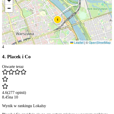
+
−
1
Leaflet
|
©
OpenStreetMap
4
4
.
Placek i Co
Otwarte teraz
4.6
(
277
opinii
)
8.45
na
10
Wynik w rankingu Lokalsy