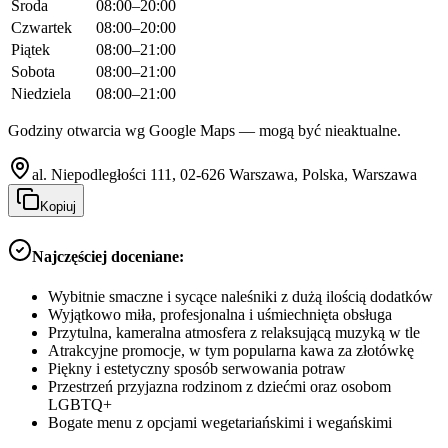
Środa
08:00–20:00
Czwartek
08:00–20:00
Piątek
08:00–21:00
Sobota
08:00–21:00
Niedziela
08:00–21:00
Godziny otwarcia wg Google Maps — mogą być nieaktualne.
al. Niepodległości 111, 02-626 Warszawa, Polska, Warszawa
Kopiuj
Najczęściej doceniane:
Wybitnie smaczne i sycące naleśniki z dużą ilością dodatków
Wyjątkowo miła, profesjonalna i uśmiechnięta obsługa
Przytulna, kameralna atmosfera z relaksującą muzyką w tle
Atrakcyjne promocje, w tym popularna kawa za złotówkę
Piękny i estetyczny sposób serwowania potraw
Przestrzeń przyjazna rodzinom z dziećmi oraz osobom
LGBTQ+
Bogate menu z opcjami wegetariańskimi i wegańskimi