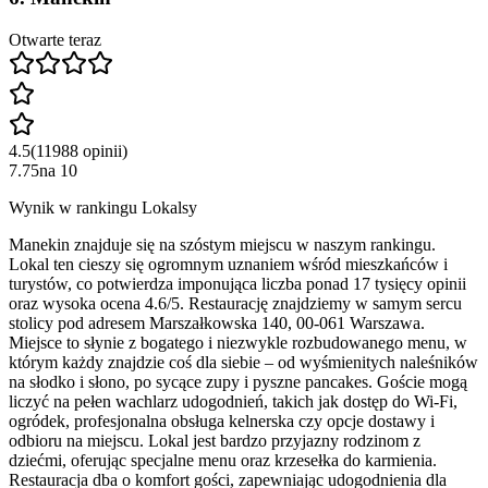
Otwarte teraz
4.5
(
11988
opinii
)
7.75
na
10
Wynik w rankingu Lokalsy
Manekin znajduje się na szóstym miejscu w naszym rankingu.
Lokal ten cieszy się ogromnym uznaniem wśród mieszkańców i
turystów, co potwierdza imponująca liczba ponad 17 tysięcy opinii
oraz wysoka ocena 4.6/5. Restaurację znajdziemy w samym sercu
stolicy pod adresem Marszałkowska 140, 00-061 Warszawa.
Miejsce to słynie z bogatego i niezwykle rozbudowanego menu, w
którym każdy znajdzie coś dla siebie – od wyśmienitych naleśników
na słodko i słono, po sycące zupy i pyszne pancakes. Goście mogą
liczyć na pełen wachlarz udogodnień, takich jak dostęp do Wi-Fi,
ogródek, profesjonalna obsługa kelnerska czy opcje dostawy i
odbioru na miejscu. Lokal jest bardzo przyjazny rodzinom z
dziećmi, oferując specjalne menu oraz krzesełka do karmienia.
Restauracja dba o komfort gości, zapewniając udogodnienia dla