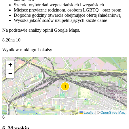
Szeroki wybór dań wegetariańskich i wegańskich
Miejsce przyjazne rodzinom, osobom LGBTQ+ oraz psom
Dogodne godziny otwarcia obejmujące ofertę śniadaniową
Wysoka jakość sosów uzupełniających każde danie
Na podstawie analizy opinii Google Maps.
8.20
na
10
Wynik w rankingu Lokalsy
+
−
1
Leaflet
|
©
OpenStreetMap
6
6
.
Manekin