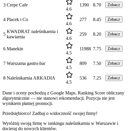
3
Crepe Cafe
1390
8.70
Zobacz
4.6
4
Placek i Co
277
8.45
Zobacz
4.6
KWADRAT naleśnikarnia i
5
259
8.20
Zobacz
kawiarnia
4.6
6
Manekin
11988
7.75
Zobacz
4.5
7
Warszama gastro-bar
809
7.50
Zobacz
4.5
8
Naleśnikarnia ARKADIA
536
7.25
Zobacz
4.5
Dane i oceny pochodzą z Google Maps. Ranking Score obliczany
algorytmicznie — nie stanowi rekomendacji. Pozycja nie jest
wynikiem płatnej promocji.
Przedsiębiorco! Zadbaj o widoczność swojej firmy!
Wyróżnij swoją firmę w rankingu
naleśnikarnia
w
Warszawie
i
docieraj do nowych klientów.