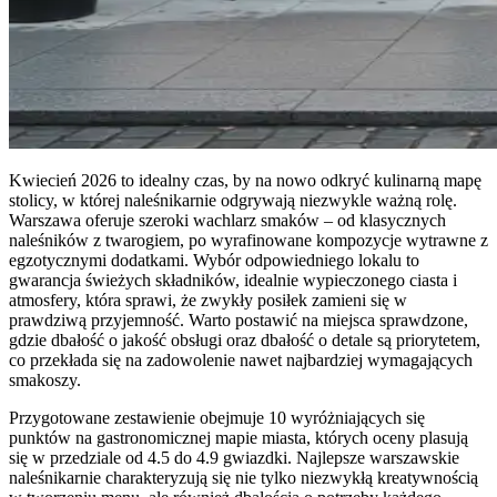
Kwiecień 2026 to idealny czas, by na nowo odkryć kulinarną mapę
stolicy, w której naleśnikarnie odgrywają niezwykle ważną rolę.
Warszawa oferuje szeroki wachlarz smaków – od klasycznych
naleśników z twarogiem, po wyrafinowane kompozycje wytrawne z
egzotycznymi dodatkami. Wybór odpowiedniego lokalu to
gwarancja świeżych składników, idealnie wypieczonego ciasta i
atmosfery, która sprawi, że zwykły posiłek zamieni się w
prawdziwą przyjemność. Warto postawić na miejsca sprawdzone,
gdzie dbałość o jakość obsługi oraz dbałość o detale są priorytetem,
co przekłada się na zadowolenie nawet najbardziej wymagających
smakoszy.
Przygotowane zestawienie obejmuje 10 wyróżniających się
punktów na gastronomicznej mapie miasta, których oceny plasują
się w przedziale od 4.5 do 4.9 gwiazdki. Najlepsze warszawskie
naleśnikarnie charakteryzują się nie tylko niezwykłą kreatywnością