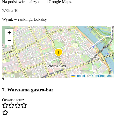
Na podstawie analizy opinii Google Maps.
7.75
na
10
Wynik w rankingu Lokalsy
+
−
1
Leaflet
|
©
OpenStreetMap
7
7
.
Warszama gastro-bar
Otwarte teraz