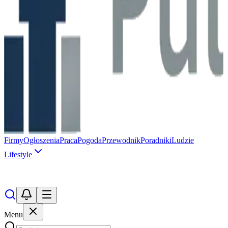
Firmy
Ogłoszenia
Praca
Pogoda
Przewodnik
Poradniki
Ludzie
Lifestyle
Menu