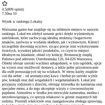
4.5
(
809
opinii
)
7.50
na
10
Wynik w rankingu Lokalsy
Warszama gastro-bar znajduje się na siódmym miejscu w naszym
rankingu. Lokal ten zdobył uznanie gości dzięki wyśmienitym
naleśnikom, które zachwycają idealną strukturą i bogactwem
smaków, zarówno w wydaniu słodkim, jak i wytrawnym. Klienci
szczególnie doceniają uczciwe, sycące porcje oraz wykorzystanie
świeżych, wysokiej jakości produktów, co czyni to miejsce
idealnym na śniadanie, obiad czy kolację. Restaurację znajdą
Państwo pod adresem: Ostrobramska 126, 04-026 Warszawa.
Obiekt oferuje szeroki wachlarz udogodnień, w tym ogródek, opcje
na wynos oraz możliwość dostawy, a także pełne przystosowanie
dla osób poruszających się na wózkach. W menu każdy znajdzie
coś dla siebie – od aromatycznej kawy i herbat po szeroki wybór
piw, koktajli oraz dań wegańskich i wegetariańskich. Lokal jest
przyjazny rodzinom z dziećmi, oferując krzesełka do karmienia oraz
specjalne menu, a do tego akceptuje wizyty z czworonożnymi
pupilami. Atmosfera w środku jest niezwykle kameralna, modna i
niezobowiązująca, co sprzyja relaksowi w gronie znajomych lub
rodziny. Przemili właściciele oraz zaangażowana obsługa sprawiają,