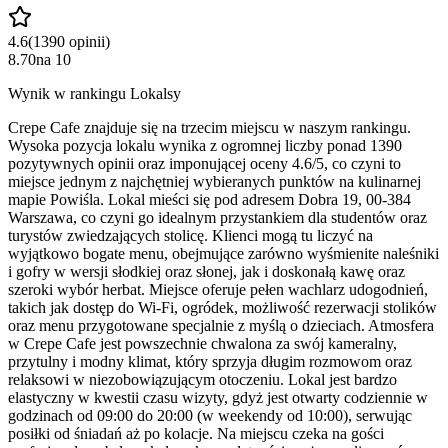
4.6
(
1390
opinii
)
8.70
na
10
Wynik w rankingu Lokalsy
Crepe Cafe znajduje się na trzecim miejscu w naszym rankingu.
Wysoka pozycja lokalu wynika z ogromnej liczby ponad 1390
pozytywnych opinii oraz imponującej oceny 4.6/5, co czyni to
miejsce jednym z najchętniej wybieranych punktów na kulinarnej
mapie Powiśla. Lokal mieści się pod adresem Dobra 19, 00-384
Warszawa, co czyni go idealnym przystankiem dla studentów oraz
turystów zwiedzających stolicę. Klienci mogą tu liczyć na
wyjątkowo bogate menu, obejmujące zarówno wyśmienite naleśniki
i gofry w wersji słodkiej oraz słonej, jak i doskonałą kawę oraz
szeroki wybór herbat. Miejsce oferuje pełen wachlarz udogodnień,
takich jak dostęp do Wi-Fi, ogródek, możliwość rezerwacji stolików
oraz menu przygotowane specjalnie z myślą o dzieciach. Atmosfera
w Crepe Cafe jest powszechnie chwalona za swój kameralny,
przytulny i modny klimat, który sprzyja długim rozmowom oraz
relaksowi w niezobowiązującym otoczeniu. Lokal jest bardzo
elastyczny w kwestii czasu wizyty, gdyż jest otwarty codziennie w
godzinach od 09:00 do 20:00 (w weekendy od 10:00), serwując
posiłki od śniadań aż po kolacje. Na miejscu czeka na gości