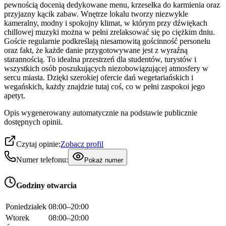
pewnością docenią dedykowane menu, krzesełka do karmienia oraz
przyjazny kącik zabaw. Wnętrze lokalu tworzy niezwykle
kameralny, modny i spokojny klimat, w którym przy dźwiękach
chillowej muzyki można w pełni zrelaksować się po ciężkim dniu.
Goście regularnie podkreślają niesamowitą gościnność personelu
oraz fakt, że każde danie przygotowywane jest z wyraźną
starannością. To idealna przestrzeń dla studentów, turystów i
wszystkich osób poszukujących niezobowiązującej atmosfery w
sercu miasta. Dzięki szerokiej ofercie dań wegetariańskich i
wegańskich, każdy znajdzie tutaj coś, co w pełni zaspokoi jego
apetyt.
Opis wygenerowany automatycznie na podstawie publicznie
dostępnych opinii.
Czytaj opinie:
Zobacz profil
Numer telefonu:
Pokaż numer
Godziny otwarcia
Poniedziałek
08:00–20:00
Wtorek
08:00–20:00