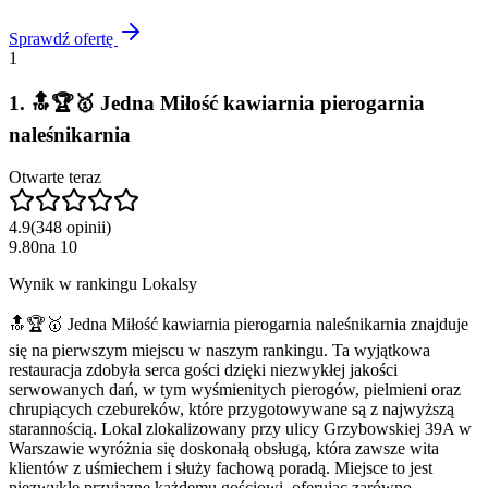
Sprawdź ofertę
1
1
.
🔝🏆🥇 Jedna Miłość kawiarnia pierogarnia
naleśnikarnia
Otwarte teraz
4.9
(
348
opinii
)
9.80
na
10
Wynik w rankingu Lokalsy
🔝🏆🥇 Jedna Miłość kawiarnia pierogarnia naleśnikarnia znajduje
się na pierwszym miejscu w naszym rankingu. Ta wyjątkowa
restauracja zdobyła serca gości dzięki niezwykłej jakości
serwowanych dań, w tym wyśmienitych pierogów, pielmieni oraz
chrupiących czebureków, które przygotowywane są z najwyższą
starannością. Lokal zlokalizowany przy ulicy Grzybowskiej 39A w
Warszawie wyróżnia się doskonałą obsługą, która zawsze wita
klientów z uśmiechem i służy fachową poradą. Miejsce to jest
niezwykle przyjazne każdemu gościowi, oferując zarówno