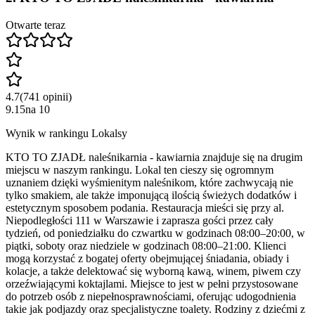
Otwarte teraz
4.7
(
741
opinii
)
9.15
na
10
Wynik w rankingu Lokalsy
KTO TO ZJADŁ naleśnikarnia - kawiarnia znajduje się na drugim
miejscu w naszym rankingu. Lokal ten cieszy się ogromnym
uznaniem dzięki wyśmienitym naleśnikom, które zachwycają nie
tylko smakiem, ale także imponującą ilością świeżych dodatków i
estetycznym sposobem podania. Restauracja mieści się przy al.
Niepodległości 111 w Warszawie i zaprasza gości przez cały
tydzień, od poniedziałku do czwartku w godzinach 08:00–20:00, w
piątki, soboty oraz niedziele w godzinach 08:00–21:00. Klienci
mogą korzystać z bogatej oferty obejmującej śniadania, obiady i
kolacje, a także delektować się wyborną kawą, winem, piwem czy
orzeźwiającymi koktajlami. Miejsce to jest w pełni przystosowane
do potrzeb osób z niepełnosprawnościami, oferując udogodnienia
takie jak podjazdy oraz specjalistyczne toalety. Rodziny z dziećmi z