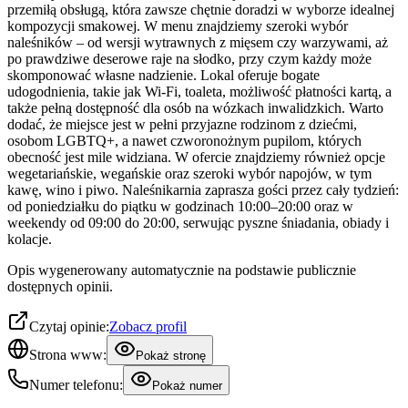
przemiłą obsługą, która zawsze chętnie doradzi w wyborze idealnej
kompozycji smakowej. W menu znajdziemy szeroki wybór
naleśników – od wersji wytrawnych z mięsem czy warzywami, aż
po prawdziwe deserowe raje na słodko, przy czym każdy może
skomponować własne nadzienie. Lokal oferuje bogate
udogodnienia, takie jak Wi-Fi, toaleta, możliwość płatności kartą, a
także pełną dostępność dla osób na wózkach inwalidzkich. Warto
dodać, że miejsce jest w pełni przyjazne rodzinom z dziećmi,
osobom LGBTQ+, a nawet czworonożnym pupilom, których
obecność jest mile widziana. W ofercie znajdziemy również opcje
wegetariańskie, wegańskie oraz szeroki wybór napojów, w tym
kawę, wino i piwo. Naleśnikarnia zaprasza gości przez cały tydzień:
od poniedziałku do piątku w godzinach 10:00–20:00 oraz w
weekendy od 09:00 do 20:00, serwując pyszne śniadania, obiady i
kolacje.
Opis wygenerowany automatycznie na podstawie publicznie
dostępnych opinii.
Czytaj opinie:
Zobacz profil
Strona www:
Pokaż stronę
Numer telefonu:
Pokaż numer