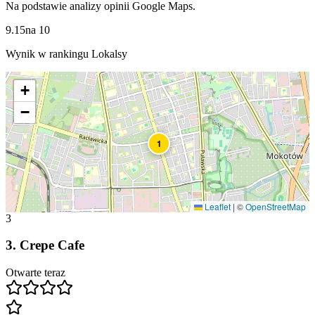
Na podstawie analizy opinii Google Maps.
9.15
na
10
Wynik w rankingu Lokalsy
+
−
1
Leaflet
|
©
OpenStreetMap
3
3
.
Crepe Cafe
Otwarte teraz