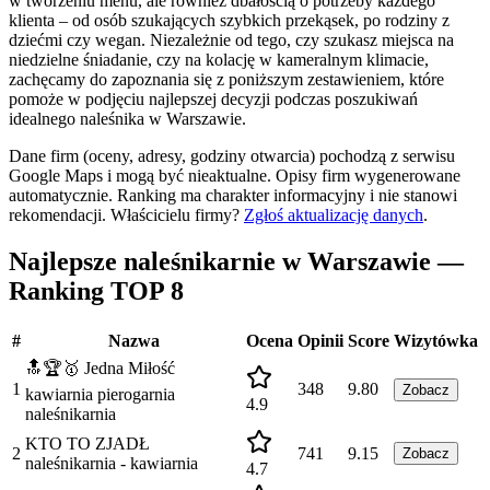
w tworzeniu menu, ale również dbałością o potrzeby każdego
klienta – od osób szukających szybkich przekąsek, po rodziny z
dziećmi czy wegan. Niezależnie od tego, czy szukasz miejsca na
niedzielne śniadanie, czy na kolację w kameralnym klimacie,
zachęcamy do zapoznania się z poniższym zestawieniem, które
pomoże w podjęciu najlepszej decyzji podczas poszukiwań
idealnego naleśnika w Warszawie.
Dane firm (oceny, adresy, godziny otwarcia) pochodzą z serwisu
Google Maps i mogą być nieaktualne. Opisy firm wygenerowane
automatycznie. Ranking ma charakter informacyjny i nie stanowi
rekomendacji.
Właścicielu firmy?
Zgłoś aktualizację danych
.
Najlepsze naleśnikarnie w Warszawie —
Ranking TOP 8
#
Nazwa
Ocena
Opinii
Score
Wizytówka
🔝🏆🥇 Jedna Miłość
1
348
9.80
Zobacz
kawiarnia pierogarnia
4.9
naleśnikarnia
KTO TO ZJADŁ
2
741
9.15
Zobacz
naleśnikarnia - kawiarnia
4.7