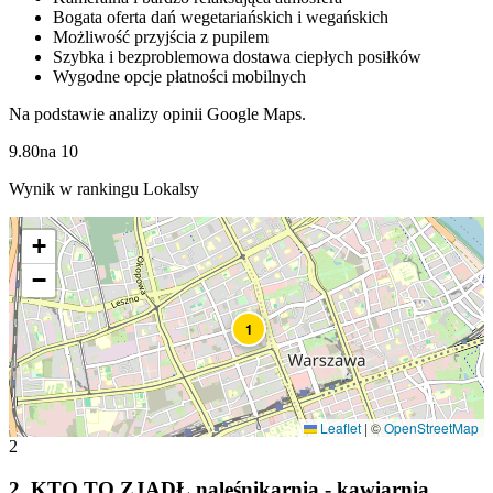
Bogata oferta dań wegetariańskich i wegańskich
Możliwość przyjścia z pupilem
Szybka i bezproblemowa dostawa ciepłych posiłków
Wygodne opcje płatności mobilnych
Na podstawie analizy opinii Google Maps.
9.80
na
10
Wynik w rankingu Lokalsy
+
−
1
Leaflet
|
©
OpenStreetMap
2
2
.
KTO TO ZJADŁ naleśnikarnia - kawiarnia