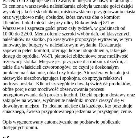
Placek i Co znajduje się na czwartym miejscu w naszym rankingu.
Ta ceniona warszawska naleśnikarnia zdobyła uznanie gości dzięki
wysokiej jakości składnikom, mistrzowskiemu przygotowaniu ciasta
oraz wyjątkowo miłej obsłudze, która zawsze dba o komfort
klientów. Lokal mieści się przy ulicy Bukowińskiej 8/1 w
Warszawie i zaprasza gości przez cały tydzień, w godzinach od
10:00 do 22:00. Menu oferuje szeroki wybór dań, od klasycznych
naleśników na słodko, po kreatywne propozycje wytrawne, w tym
innowacyjne burgery w naleśnikowym wydaniu. Restauracja
zapewnia pełen komfort, oferując liczne udogodnienia, takie jak
dostęp do ogródka, Wi-Fi, płatności zbliżeniowe oraz możliwość
rezerwacji stolika. Miejsce jest przyjazne dla rodzin z dziećmi, a
także dla właścicieli czworonogów, co czyni je doskonałym
punktem na śniadanie, obiad czy kolację. Atmosfera w lokalu jest
niezwykle niezobowiązująca i spokojna, co sprzyja relaksowi
podczas posiłku. Klienci szczególnie chwalą świeżość produktów,
obfite porcje oraz możliwość obserwowania procesu
przygotowywania dań prosto z kuchni. Dzięki opcjom dostawy oraz
zakupów na wynos, wyśmienite naleśniki można cieszyć się w
dowolnym miejscu. To idealne miejsce dla każdego, kto poszukuje
smacznego, świeżo przygotowanego jedzenia w przystępnej cenie.
Opis wygenerowany automatycznie na podstawie publicznie
dostępnych opinii.