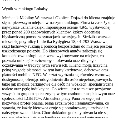
Wynik w rankingu Lokalsy
Mechanik Mobilny Warszawa i Okolice. Dojazd do klienta znajduje
się na pierwszym miejscu w naszym rankingu. Firma ta zasłużyła na
najwyższe uznanie dzięki imponującej ocenie 4.9/5, wystawionej
przez ponad 200 zadowolonych klientów, którzy doceniają
błyskawiczną pomoc w sytuacjach awaryjnych. Siedziba warsztatu
mieści się przy ulicy Ludwika Rydygiera 18, 01-793 Warszawa,
skąd fachowcy ruszają z pomocą bezpośrednio do miejsca postoju
uszkodzonego pojazdu. Do kluczowych atutów zaliczają się
kompleksowe usługi naprawcze wykonywane na miejscu, co
pozwala uniknąć kosztownego holowania oraz długiego
oczekiwania w tradycyjnych serwisach. Klienci mogą liczyć na
pełną wygodę płatności, w tym karty kredytowe, debetowe oraz
płatności mobilne NFC. Warsztat wyróżnia się również wzorową
dostępnością, oferując udogodnienia dla osób niepełnosprawnych,
takie jak miejsca parkingowe dla osób na wózkach, specjalistyczną
toaletę oraz pętlę indukcyjną. Co więcej, jest to miejsce przyjazne
wszystkim grupom społecznym, w tym osobom transpłciowym oraz
społeczności LGBTQ+. Atmosfera pracy Pana Jerzego jest
niezwykle profesjonalna, pełna życzliwości i zaangażowania, co
sprawia, że każdy kierowca czuje się potraktowany uczciwie i z
należytym szacunkiem. Choć dokładne godziny otwarcia nie są
podane, elastyczność mechanika pozwala na uzyskanie pomocy