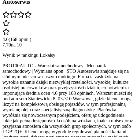
Autoserwis
4.6
(
168
opinii
)
7.70
na
10
Wynik w rankingu Lokalsy
PRO100AUTO - Warsztat samochodowy | Mechanik
samochodowy | Wymiana opon | STO Autoserwis znajduje się na
siódmym miejscu w naszym rankingu. Firma ta zasłużyła na
wysokie uznanie dzięki niezwykłej rzetelności, wysokiej kulturze
osobistej pracowników oraz przejrzystości działań, co potwierdza
imponująca średnia ocen 4.6 przy 168 opiniach. Warsztat mieści się
pod adresem Staniewicka 8, 03-310 Warszawa, gdzie klienci mogą
liczyć na kompleksową obsługę pojazdów, w tym profesjonalną
wymianę oleju oraz specjalistyczną diagnostykę. Placówka
wyróżnia się nowoczesnym podejściem, oferując udogodnienia
takie jak pełna dostępność dla osób na wózkach, toaleta unisex oraz
przyjazna atmosfera dla wszystkich grup społecznych, w tym osób
LGBTQ+. Klienci mogą wygodnie regulować płatności kartami