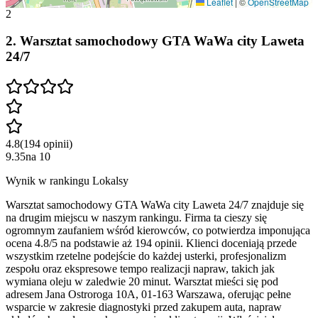
Leaflet
|
©
OpenStreetMap
2
2
.
Warsztat samochodowy GTA WaWa city Laweta
24/7
4.8
(
194
opinii
)
9.35
na
10
Wynik w rankingu Lokalsy
Warsztat samochodowy GTA WaWa city Laweta 24/7 znajduje się
na drugim miejscu w naszym rankingu. Firma ta cieszy się
ogromnym zaufaniem wśród kierowców, co potwierdza imponująca
ocena 4.8/5 na podstawie aż 194 opinii. Klienci doceniają przede
wszystkim rzetelne podejście do każdej usterki, profesjonalizm
zespołu oraz ekspresowe tempo realizacji napraw, takich jak
wymiana oleju w zaledwie 20 minut. Warsztat mieści się pod
adresem Jana Ostroroga 10A, 01-163 Warszawa, oferując pełne
wsparcie w zakresie diagnostyki przed zakupem auta, napraw