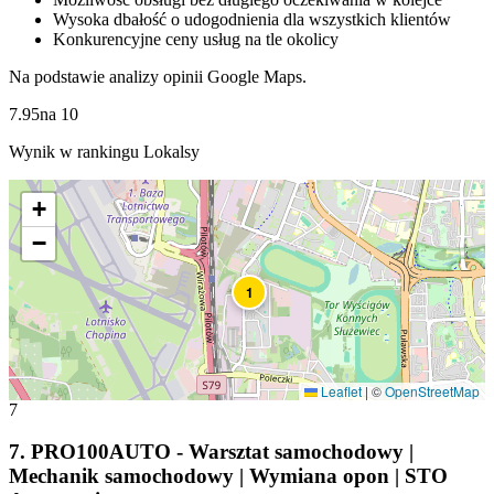
Wysoka dbałość o udogodnienia dla wszystkich klientów
Konkurencyjne ceny usług na tle okolicy
Na podstawie analizy opinii Google Maps.
7.95
na
10
Wynik w rankingu Lokalsy
+
−
1
Leaflet
|
©
OpenStreetMap
7
7
.
PRO100AUTO - Warsztat samochodowy |
Mechanik samochodowy | Wymiana opon | STO