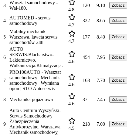
Warsztat samochodowy -
3
120
9.10
Zobacz
Wał-180.
4.8
AUTOMED - serwis
4
322
8.65
Zobacz
samochodowy
4.7
Mobilny mechanik
5
Warszawa, laweta serwis
177
8.40
Zobacz
4.7
samochodów 24h
AUTO
SERWIS.Blacharstwo-
6
454
7.95
Zobacz
Lakiernictwo.
4.6
Wulkanizacja.Klimatyzacja.
PRO100AUTO - Warsztat
samochodowy | Mechanik
7
168
7.70
Zobacz
samochodowy | Wymiana
4.6
opon | STO Autoserwis
8
Mechanika pojazdowa
37
7.45
Zobacz
4.6
Auto Centrum Wyszyński-
Serwis Samochodowy |
Zabezpieczenia
9
218
7.00
Zobacz
Antykorozyjne, Warszawa,
4.5
Mechanik samochodowy,