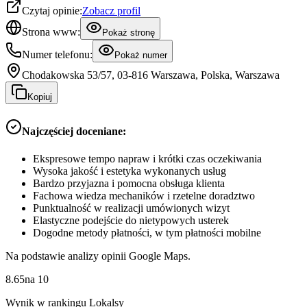
Czytaj opinie:
Zobacz profil
Strona www:
Pokaż stronę
Numer telefonu:
Pokaż numer
Chodakowska 53/57, 03-816 Warszawa, Polska, Warszawa
Kopiuj
Najczęściej doceniane:
Ekspresowe tempo napraw i krótki czas oczekiwania
Wysoka jakość i estetyka wykonanych usług
Bardzo przyjazna i pomocna obsługa klienta
Fachowa wiedza mechaników i rzetelne doradztwo
Punktualność w realizacji umówionych wizyt
Elastyczne podejście do nietypowych usterek
Dogodne metody płatności, w tym płatności mobilne
Na podstawie analizy opinii Google Maps.
8.65
na
10
Wynik w rankingu Lokalsy