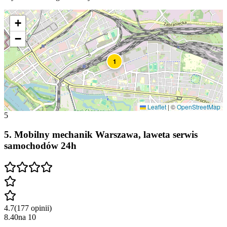
+
−
1
Leaflet
|
©
OpenStreetMap
5
5
.
Mobilny mechanik Warszawa, laweta serwis
samochodów 24h
4.7
(
177
opinii
)
8.40
na
10