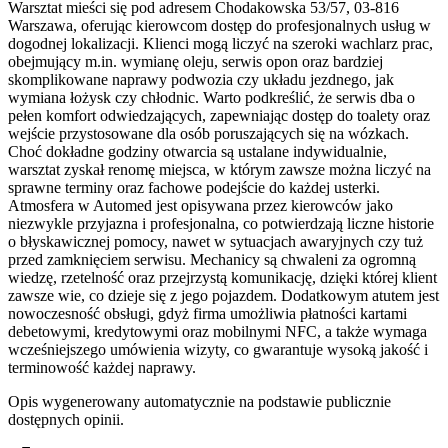
Warsztat mieści się pod adresem Chodakowska 53/57, 03-816
Warszawa, oferując kierowcom dostęp do profesjonalnych usług w
dogodnej lokalizacji. Klienci mogą liczyć na szeroki wachlarz prac,
obejmujący m.in. wymianę oleju, serwis opon oraz bardziej
skomplikowane naprawy podwozia czy układu jezdnego, jak
wymiana łożysk czy chłodnic. Warto podkreślić, że serwis dba o
pełen komfort odwiedzających, zapewniając dostęp do toalety oraz
wejście przystosowane dla osób poruszających się na wózkach.
Choć dokładne godziny otwarcia są ustalane indywidualnie,
warsztat zyskał renomę miejsca, w którym zawsze można liczyć na
sprawne terminy oraz fachowe podejście do każdej usterki.
Atmosfera w Automed jest opisywana przez kierowców jako
niezwykle przyjazna i profesjonalna, co potwierdzają liczne historie
o błyskawicznej pomocy, nawet w sytuacjach awaryjnych czy tuż
przed zamknięciem serwisu. Mechanicy są chwaleni za ogromną
wiedzę, rzetelność oraz przejrzystą komunikację, dzięki której klient
zawsze wie, co dzieje się z jego pojazdem. Dodatkowym atutem jest
nowoczesność obsługi, gdyż firma umożliwia płatności kartami
debetowymi, kredytowymi oraz mobilnymi NFC, a także wymaga
wcześniejszego umówienia wizyty, co gwarantuje wysoką jakość i
terminowość każdej naprawy.
Opis wygenerowany automatycznie na podstawie publicznie
dostępnych opinii.