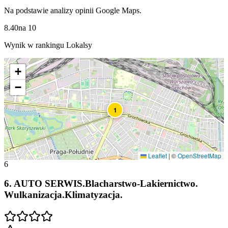
Na podstawie analizy opinii Google Maps.
8.40
na
10
Wynik w rankingu Lokalsy
+
−
1
Leaflet
|
©
OpenStreetMap
6
6
.
AUTO SERWIS.Blacharstwo-Lakiernictwo.
Wulkanizacja.Klimatyzacja.