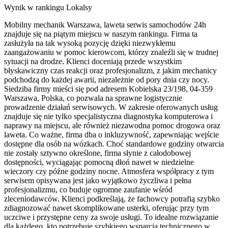
Wynik w rankingu Lokalsy
Mobilny mechanik Warszawa, laweta serwis samochodów 24h
znajduje się na piątym miejscu w naszym rankingu. Firma ta
zasłużyła na tak wysoką pozycję dzięki niezwykłemu
zaangażowaniu w pomoc kierowcom, którzy znaleźli się w trudnej
sytuacji na drodze. Klienci doceniają przede wszystkim
błyskawiczny czas reakcji oraz profesjonalizm, z jakim mechanicy
podchodzą do każdej awarii, niezależnie od pory dnia czy nocy.
Siedziba firmy mieści się pod adresem Kobielska 23/198, 04-359
Warszawa, Polska, co pozwala na sprawne logistycznie
prowadzenie działań serwisowych. W zakresie oferowanych usług
znajduje się nie tylko specjalistyczna diagnostyka komputerowa i
naprawy na miejscu, ale również niezawodna pomoc drogowa oraz
laweta. Co ważne, firma dba o inkluzywność, zapewniając wejście
dostępne dla osób na wózkach. Choć standardowe godziny otwarcia
nie zostały sztywno określone, firma słynie z całodobowej
dostępności, wyciągając pomocną dłoń nawet w niedzielne
wieczory czy późne godziny nocne. Atmosfera współpracy z tym
serwisem opisywana jest jako wyjątkowo życzliwa i pełna
profesjonalizmu, co buduje ogromne zaufanie wśród
zleceniodawców. Klienci podkreślają, że fachowcy potrafią szybko
zdiagnozować nawet skomplikowane usterki, oferując przy tym
uczciwe i przystępne ceny za swoje usługi. To idealne rozwiązanie
dla każdego, kto potrzebuje szybkiego wsparcia technicznego w