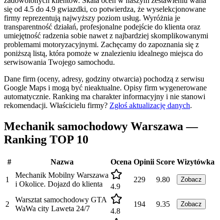
zadowolonych klientów. Skala ocen w naszym zestawieniu waha
się od 4.5 do 4.9 gwiazdki, co potwierdza, że wyselekcjonowane
firmy reprezentują najwyższy poziom usług. Wyróżnia je
transparentność działań, profesjonalne podejście do klienta oraz
umiejętność radzenia sobie nawet z najbardziej skomplikowanymi
problemami motoryzacyjnymi. Zachęcamy do zapoznania się z
poniższą listą, która pomoże w znalezieniu idealnego miejsca do
serwisowania Twojego samochodu.
Dane firm (oceny, adresy, godziny otwarcia) pochodzą z serwisu
Google Maps i mogą być nieaktualne. Opisy firm wygenerowane
automatycznie. Ranking ma charakter informacyjny i nie stanowi
rekomendacji.
Właścicielu firmy?
Zgłoś aktualizację danych
.
Mechanik samochodowy Warszawa —
Ranking TOP 10
#
Nazwa
Ocena
Opinii
Score
Wizytówka
Mechanik Mobilny Warszawa
1
229
9.80
Zobacz
i Okolice. Dojazd do klienta
4.9
Warsztat samochodowy GTA
2
194
9.35
Zobacz
WaWa city Laweta 24/7
4.8