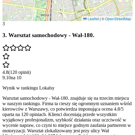
Leaflet
|
©
OpenStreetMap
3
3
.
Warsztat samochodowy - Wał-180.
4.8
(
120
opinii
)
9.10
na
10
Wynik w rankingu Lokalsy
Warsztat samochodowy - Wał-180. znajduje się na trzecim miejscu
w naszym rankingu. Firma ta cieszy się ogromnym uznaniem wśród
kierowców z Warszawy, co potwierdza imponująca ocena 4.8/5
oparta na 120 opiniach. Klienci doceniają przede wszystkim
wyjątkowy profesjonalizm, szybkość działania oraz uczciwość w
wycenie napraw, co czyni to miejsce godnym zaufania partnerem w
motoryzacji. Warsztat zlokalizowany jest przy ulicy Wał