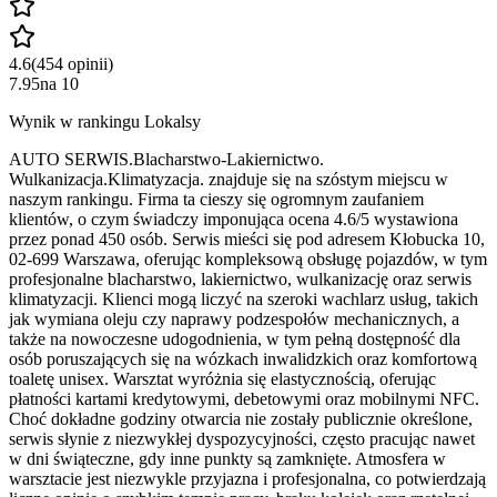
4.6
(
454
opinii
)
7.95
na
10
Wynik w rankingu Lokalsy
AUTO SERWIS.Blacharstwo-Lakiernictwo.
Wulkanizacja.Klimatyzacja. znajduje się na szóstym miejscu w
naszym rankingu. Firma ta cieszy się ogromnym zaufaniem
klientów, o czym świadczy imponująca ocena 4.6/5 wystawiona
przez ponad 450 osób. Serwis mieści się pod adresem Kłobucka 10,
02-699 Warszawa, oferując kompleksową obsługę pojazdów, w tym
profesjonalne blacharstwo, lakiernictwo, wulkanizację oraz serwis
klimatyzacji. Klienci mogą liczyć na szeroki wachlarz usług, takich
jak wymiana oleju czy naprawy podzespołów mechanicznych, a
także na nowoczesne udogodnienia, w tym pełną dostępność dla
osób poruszających się na wózkach inwalidzkich oraz komfortową
toaletę unisex. Warsztat wyróżnia się elastycznością, oferując
płatności kartami kredytowymi, debetowymi oraz mobilnymi NFC.
Choć dokładne godziny otwarcia nie zostały publicznie określone,
serwis słynie z niezwykłej dyspozycyjności, często pracując nawet
w dni świąteczne, gdy inne punkty są zamknięte. Atmosfera w
warsztacie jest niezwykle przyjazna i profesjonalna, co potwierdzają