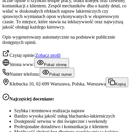
liczne opinie o szybkim tempie pracy, braku kolejek oraz rzetelnej
komunikacji z klientem. Zespół mechaników dba o każdy detal, co
widać w doskonałych efektach napraw lakierniczych czy
sprawnych wymianach opon wykonywanych w ekspresowym
czasie. To miejsce, które stawia na inkluzywność oraz najwyższą
jakość obsługi każdego kierowcy.
Opis wygenerowany automatycznie na podstawie publicznie
dostępnych opinii.
Czytaj opinie:
Zobacz profil
Strona www:
Pokaż stronę
Numer telefonu:
Pokaż numer
Kłobucka 10, 02-699 Warszawa, Polska, Warszawa
Kopiuj
Najczęściej doceniane:
Szybka i terminowa realizacja napraw
Bardzo wysoka jakość usług blacharsko-lakierniczych
Dostępność serwisu w dni świąteczne i weekendy
Profesjonalne doradztwo i komunikacja z klientem
Możliwość obsługi bez długiego oczekiwania w kolejce