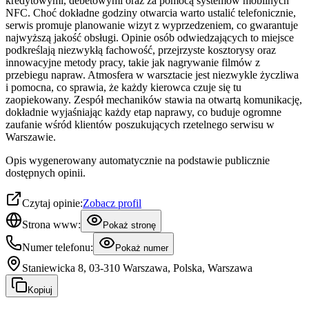
kredytowymi, debetowymi oraz za pomocą systemów mobilnych
NFC. Choć dokładne godziny otwarcia warto ustalić telefonicznie,
serwis promuje planowanie wizyt z wyprzedzeniem, co gwarantuje
najwyższą jakość obsługi. Opinie osób odwiedzających to miejsce
podkreślają niezwykłą fachowość, przejrzyste kosztorysy oraz
innowacyjne metody pracy, takie jak nagrywanie filmów z
przebiegu napraw. Atmosfera w warsztacie jest niezwykle życzliwa
i pomocna, co sprawia, że każdy kierowca czuje się tu
zaopiekowany. Zespół mechaników stawia na otwartą komunikację,
dokładnie wyjaśniając każdy etap naprawy, co buduje ogromne
zaufanie wśród klientów poszukujących rzetelnego serwisu w
Warszawie.
Opis wygenerowany automatycznie na podstawie publicznie
dostępnych opinii.
Czytaj opinie:
Zobacz profil
Strona www:
Pokaż stronę
Numer telefonu:
Pokaż numer
Staniewicka 8, 03-310 Warszawa, Polska, Warszawa
Kopiuj