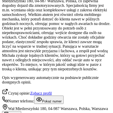
Miedzeszyński 180, 04-987 Warszawa, Polska, co zapewnia
dogodny dojazd dla zmotoryzowanych. Specjalnością firmy jest
m.in. wymiana oleju oraz kompleksowe usługi z zakresu elektryki
samochodowej. Wielkim atutem jest również oferta mobilnego
mechanika, który potrafi dotrzeć do klienta nawet w późnych
godzinach nocnych, oferując pomoc w nagłych awariach na drodze.
Obiekt jest w pełni przystosowany do potrzeb osób z
niepełnosprawnościami, oferując wejście dostępne dla osób na
wózkach. Choć dokładne godziny otwarcia nie zostały oficjalnie
podane, elastyczność zespołu sprawia, że klienci zawsze mogą
liczyć na wsparcie w trudnej sytuacji. Panująca w warsztacie
atmosfera jest niezwykle przyjazna i fachowa, a zespół pod wodzą
Michała zyskuje lojalnych klientów, którzy są gotowi przyjechać
nawet z odległych miejscowości, aby oddać swoje auto w ręce
ekspertów. To miejsce, w którym jakość usługi idzie w parze z
troską o klienta, unikając przy tym niepotrzebnych kosztów.
Opis wygenerowany automatycznie na podstawie publicznie
dostępnych opinii.
Czytaj opinie:
Zobacz profil
Numer telefonu:
Pokaż numer
Wał Miedzeszyński 180, 04-987 Warszawa, Polska, Warszawa