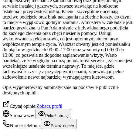
kompleksowej mechanice samochodowej oraz profesjonalnym
serwisie instalacji gazowych, zawsze stawiając na konkretne
ustalenia i przejrzystość usług. Klienci szczególnie doceniają
uczciwe podejście oraz brak naciągania na zbędne koszty, co czyni
to miejsce wyjątkowo godnym zaufania. Atmosfera w zakładzie jest
bardzo przyjazna, a Pan Adam słynie z indywidualnego podejścia
do każdego zlecenia oraz chęci niesienia pomocy. Usługi
wykonywane są ekspresowo, co jest ogromnym atutem przy
współczesnym tempie życia. Warsztat otwarty jest od poniedziałku
do piątku w godzinach 09:00–17:00 oraz w soboty od 09:00 do
13:00, co pozwala na dogodne zaplanowanie wizyty. Warto
pamiętać, że ze względu na dużą popularność serwisu, zalecane jest
wcześniejsze ustalenie terminu naprawy. To miejsce, gdzie
fachowość łączy się z przystępnymi cenami, zapewniając pełne
zadowolenie nawet najbardziej wymagającym kierowcom.
Opis wygenerowany automatycznie na podstawie publicznie
dostępnych opinii.
Czytaj opinie:
Zobacz profil
Strona www:
Pokaż stronę
Numer telefonu:
Pokaż numer