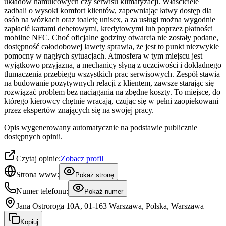
układów hamulcowych czy serwisu klimatyzacji. Właściciele
zadbali o wysoki komfort klientów, zapewniając łatwy dostęp dla
osób na wózkach oraz toaletę unisex, a za usługi można wygodnie
zapłacić kartami debetowymi, kredytowymi lub poprzez płatności
mobilne NFC. Choć oficjalne godziny otwarcia nie zostały podane,
dostępność całodobowej lawety sprawia, że jest to punkt niezwykle
pomocny w nagłych sytuacjach. Atmosfera w tym miejscu jest
wyjątkowo przyjazna, a mechanicy słyną z uczciwości i dokładnego
tłumaczenia przebiegu wszystkich prac serwisowych. Zespół stawia
na budowanie pozytywnych relacji z klientem, zawsze starając się
rozwiązać problem bez naciągania na zbędne koszty. To miejsce, do
którego kierowcy chętnie wracają, czując się w pełni zaopiekowani
przez ekspertów znających się na swojej pracy.
Opis wygenerowany automatycznie na podstawie publicznie
dostępnych opinii.
Czytaj opinie:
Zobacz profil
Strona www:
Pokaż stronę
Numer telefonu:
Pokaż numer
Jana Ostroroga 10A, 01-163 Warszawa, Polska, Warszawa
Kopiuj