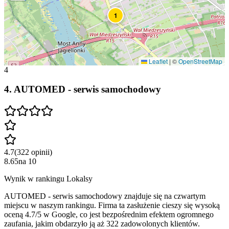
1
Leaflet
|
©
OpenStreetMap
4
4
.
AUTOMED - serwis samochodowy
4.7
(
322
opinii
)
8.65
na
10
Wynik w rankingu Lokalsy
AUTOMED - serwis samochodowy znajduje się na czwartym
miejscu w naszym rankingu. Firma ta zasłużenie cieszy się wysoką
oceną 4.7/5 w Google, co jest bezpośrednim efektem ogromnego
zaufania, jakim obdarzyło ją aż 322 zadowolonych klientów.