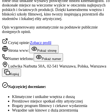
fotele oraz unikalne wystawy poświęcone historii kinematografii. To
doskonałe miejsce na wieczorne wyjście w otoczeniu najlepszych
polskich i światowych produkcji. Dzięki kameralnemu wnętrzu i
bliskości szkoły filmowej, kino tworzy inspirującą przestrzeń dla
studentów i lokalnej elity artystycznej.
Opis wygenerowany automatycznie na podstawie publicznie
dostępnych opinii.
Czytaj opinie:
Zobacz profil
Strona www:
Pokaż stronę
Numer telefonu:
Pokaż numer
Ludwika Narbutta 50A, 02-541 Warszawa, Polska, Warszawa
Kopiuj
Najczęściej doceniane:
Klimatyczne i unikalne wnętrza z duszą
Prestiżowe miejsce spotkań elity artystycznej
Bogaty program filmowy i ciekawe wydarzenia
Wygodne sale kinowe z dużą przestrzenią