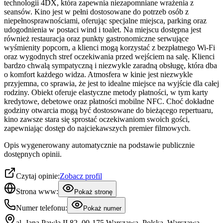
technologii 4DX, która zapewnia niezapomniane wrażenia z
seansów. Kino jest w pełni dostosowane do potrzeb osób z
niepełnosprawnościami, oferując specjalne miejsca, parking oraz
udogodnienia w postaci wind i toalet. Na miejscu dostępna jest
również restauracja oraz punkty gastronomiczne serwujące
wyśmienity popcorn, a klienci mogą korzystać z bezpłatnego Wi-Fi
oraz wygodnych stref oczekiwania przed wejściem na salę. Klienci
bardzo chwalą sympatyczną i niezwykle zaradną obsługę, która dba
o komfort każdego widza. Atmosfera w kinie jest niezwykle
przyjemna, co sprawia, że jest to idealne miejsce na wyjście dla całej
rodziny. Obiekt oferuje elastyczne metody płatności, w tym karty
kredytowe, debetowe oraz płatności mobilne NFC. Choć dokładne
godziny otwarcia mogą być dostosowane do bieżącego repertuaru,
kino zawsze stara się sprostać oczekiwaniom swoich gości,
zapewniając dostęp do najciekawszych premier filmowych.
Opis wygenerowany automatycznie na podstawie publicznie
dostępnych opinii.
Czytaj opinie:
Zobacz profil
Strona www:
Pokaż stronę
Numer telefonu:
Pokaż numer
al. Jana Pawła II 82, 00-175 Warszawa, Polska, Warszawa