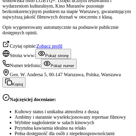
środowiska osób LGBTQ+. Dzięki licznym festiwalom i
wydarzeniom kulturalnym, Kino Muranów pozostaje
bezkonkurencyjnym punktem na mapie Warszawy, gwarantującym
najwyższą jakość filmowych doznań w otoczeniu z klasą.
Opis wygenerowany automatycznie na podstawie publicznie
dostępnych opinii.
Czytaj opinie:
Zobacz profil
Strona www:
Pokaż stronę
Numer telefonu:
Pokaż numer
Gen. W. Andersa 5, 00-147 Warszawa, Polska, Warszawa
Kopiuj
Najczęściej doceniane:
Kultowy status i unikalna atmosfera z duszą
Ambitny i starannie wyselekcjonowany repertuar filmowy
Wybitne nagłośnienie w salach kinowych
Przytulna kawiarnia idealna na relaks
Pełna dostępność dla osób z niepełnosprawnościami