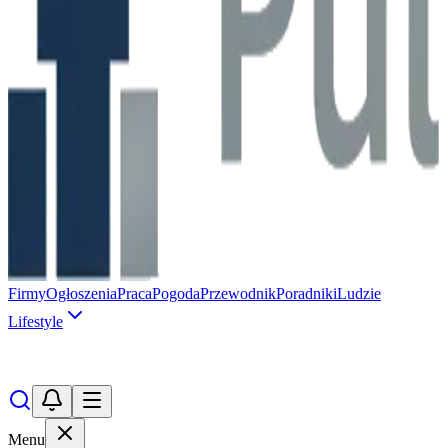
Firmy
Ogłoszenia
Praca
Pogoda
Przewodnik
Poradniki
Ludzie
Lifestyle
Menu