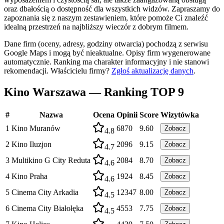
oraz dbałością o dostępność dla wszystkich widzów. Zapraszamy do
zapoznania się z naszym zestawieniem, które pomoże Ci znaleźć
idealną przestrzeń na najbliższy wieczór z dobrym filmem.
Dane firm (oceny, adresy, godziny otwarcia) pochodzą z serwisu
Google Maps i mogą być nieaktualne. Opisy firm wygenerowane
automatycznie. Ranking ma charakter informacyjny i nie stanowi
rekomendacji.
Właścicielu firmy?
Zgłoś aktualizację danych
.
Kino Warszawa — Ranking TOP 9
#
Nazwa
Ocena
Opinii
Score
Wizytówka
1
Kino Muranów
6870
9.60
Zobacz
4.8
2
Kino Iluzjon
2096
9.15
Zobacz
4.7
3
Multikino G City Reduta
2084
8.70
Zobacz
4.6
4
Kino Praha
1924
8.45
Zobacz
4.6
5
Cinema City Arkadia
12347
8.00
Zobacz
4.5
6
Cinema City Białołęka
4553
7.75
Zobacz
4.5