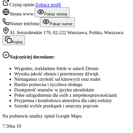
Czytaj opinie:
Zobacz profil
Strona www:
Pokaż stronę
Numer telefonu:
Pokaż numer
Al. Jerozolimskie 179, 02-222 Warszawa, Polska, Warszawa
Kopiuj
Najczęściej doceniane:
Wygodne, rozkładane fotele w salach Dream
Wysoka jakość obrazu i przestrzenny dźwięk
Nienaganna czystość sal kinowych oraz toalet
Bardzo pomocna i życzliwa obsługa
Dostępność seansów w języku ukraińskim
Pełne udogodnienia dla osób z niepełnosprawnościami
Przyjemna i komfortowa atmosfera dla całej rodziny
Szeroki wybór przekąsek i smaczny popcorn
Na podstawie analizy opinii Google Maps.
7.50
na
10