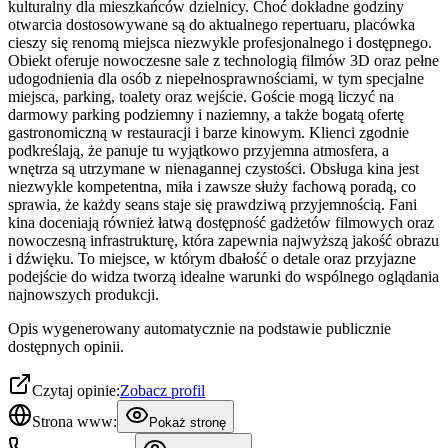
kulturalny dla mieszkańców dzielnicy. Choć dokładne godziny
otwarcia dostosowywane są do aktualnego repertuaru, placówka
cieszy się renomą miejsca niezwykle profesjonalnego i dostępnego.
Obiekt oferuje nowoczesne sale z technologią filmów 3D oraz pełne
udogodnienia dla osób z niepełnosprawnościami, w tym specjalne
miejsca, parking, toalety oraz wejście. Goście mogą liczyć na
darmowy parking podziemny i naziemny, a także bogatą ofertę
gastronomiczną w restauracji i barze kinowym. Klienci zgodnie
podkreślają, że panuje tu wyjątkowo przyjemna atmosfera, a
wnętrza są utrzymane w nienagannej czystości. Obsługa kina jest
niezwykle kompetentna, miła i zawsze służy fachową poradą, co
sprawia, że każdy seans staje się prawdziwą przyjemnością. Fani
kina doceniają również łatwą dostępność gadżetów filmowych oraz
nowoczesną infrastrukturę, która zapewnia najwyższą jakość obrazu
i dźwięku. To miejsce, w którym dbałość o detale oraz przyjazne
podejście do widza tworzą idealne warunki do wspólnego oglądania
najnowszych produkcji.
Opis wygenerowany automatycznie na podstawie publicznie
dostępnych opinii.
Czytaj opinie:
Zobacz profil
Strona www:
Pokaż stronę