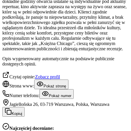
dokładne godziny otwarcia ustalane są indywidualnie pod aktualny
repertuar, kino aktywnie zaprasza na występy na żywo oraz seanse,
które są w pełni odpowiednie dla dzieci. Klienci zgodnie
podkreślają, że panuje tu niepowtarzalny, przytulny klimat, a brak
wielkopowierzchniowego zgiełku pozwala w pełni zanurzyć się w
oglądanym dziele. To idealna przestrzeń dla miłośników kultury,
którzy cenią sobie komfort, przystępne ceny biletów oraz
profesjonalizm w każdym calu. Regularnie odbywające się tu
spektakle, takie jak „Księżna Chicago”, cieszą się ogromnym
zainteresowaniem publiczności i zbierają entuzjastyczne recenzje.
Opis wygenerowany automatycznie na podstawie publicznie
dostępnych opinii.
Czytaj opinie:
Zobacz profil
Strona www:
Pokaż stronę
Numer telefonu:
Pokaż numer
Jagiellońska 26, 03-719 Warszawa, Polska, Warszawa
Kopiuj
Najczęściej doceniane: