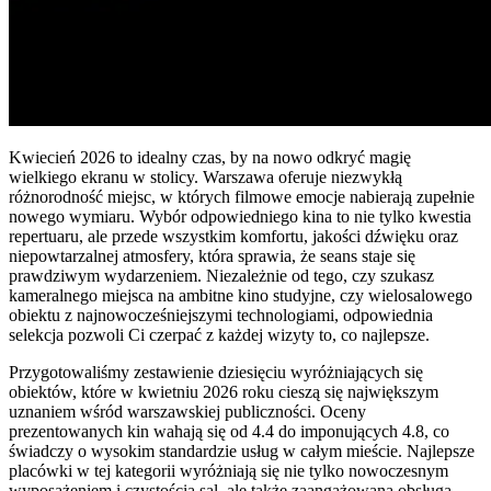
Kwiecień 2026 to idealny czas, by na nowo odkryć magię
wielkiego ekranu w stolicy. Warszawa oferuje niezwykłą
różnorodność miejsc, w których filmowe emocje nabierają zupełnie
nowego wymiaru. Wybór odpowiedniego kina to nie tylko kwestia
repertuaru, ale przede wszystkim komfortu, jakości dźwięku oraz
niepowtarzalnej atmosfery, która sprawia, że seans staje się
prawdziwym wydarzeniem. Niezależnie od tego, czy szukasz
kameralnego miejsca na ambitne kino studyjne, czy wielosalowego
obiektu z najnowocześniejszymi technologiami, odpowiednia
selekcja pozwoli Ci czerpać z każdej wizyty to, co najlepsze.
Przygotowaliśmy zestawienie dziesięciu wyróżniających się
obiektów, które w kwietniu 2026 roku cieszą się największym
uznaniem wśród warszawskiej publiczności. Oceny
prezentowanych kin wahają się od 4.4 do imponujących 4.8, co
świadczy o wysokim standardzie usług w całym mieście. Najlepsze
placówki w tej kategorii wyróżniają się nie tylko nowoczesnym
wyposażeniem i czystością sal, ale także zaangażowaną obsługą