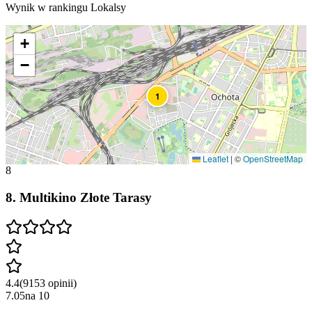
Wynik w rankingu Lokalsy
+
−
1
Leaflet
|
©
OpenStreetMap
8
8
.
Multikino Złote Tarasy
4.4
(
9153
opinii
)
7.05
na
10