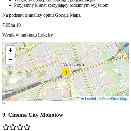
Przyjemny klimat sprzyjający rodzinnym wyjściom
Na podstawie analizy opinii Google Maps.
7.05
na
10
Wynik w rankingu Lokalsy
+
−
1
Leaflet
|
©
OpenStreetMap
9
9
.
Cinema City Mokotów