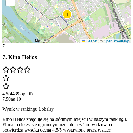
−
1
Leaflet
|
©
OpenStreetMap
7
7
.
Kino Helios
4.5
(
4439
opinii
)
7.50
na
10
Wynik w rankingu Lokalsy
Kino Helios znajduje się na siódmym miejscu w naszym rankingu.
Firma ta cieszy się ogromnym uznaniem wśród widzów, co
potwierdza wysoka ocena 4.5/5 wystawiona przez tysiące