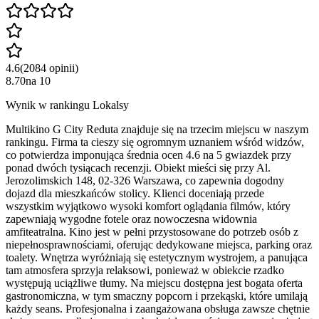
4.6
(
2084
opinii
)
8.70
na
10
Wynik w rankingu Lokalsy
Multikino G City Reduta znajduje się na trzecim miejscu w naszym
rankingu. Firma ta cieszy się ogromnym uznaniem wśród widzów,
co potwierdza imponująca średnia ocen 4.6 na 5 gwiazdek przy
ponad dwóch tysiącach recenzji. Obiekt mieści się przy Al.
Jerozolimskich 148, 02-326 Warszawa, co zapewnia dogodny
dojazd dla mieszkańców stolicy. Klienci doceniają przede
wszystkim wyjątkowo wysoki komfort oglądania filmów, który
zapewniają wygodne fotele oraz nowoczesna widownia
amfiteatralna. Kino jest w pełni przystosowane do potrzeb osób z
niepełnosprawnościami, oferując dedykowane miejsca, parking oraz
toalety. Wnętrza wyróżniają się estetycznym wystrojem, a panująca
tam atmosfera sprzyja relaksowi, ponieważ w obiekcie rzadko
występują uciążliwe tłumy. Na miejscu dostępna jest bogata oferta
gastronomiczna, w tym smaczny popcorn i przekąski, które umilają
każdy seans. Profesjonalna i zaangażowana obsługa zawsze chętnie