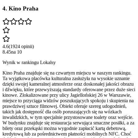
4
.
Kino Praha
4.6
(
1924
opinii
)
8.45
na
10
Wynik w rankingu Lokalsy
Kino Praha znajduje się na czwartym miejscu w naszym rankingu.
Ta wyjątkowa placówka kulturalna zasłużyła na wysokie uznanie
dzięki swojej kameralnej atmosferze oraz doskonałej jakości obrazu
i dźwięku, które przewyższają standardy oferowane przez duże sieci
kinowe. Zlokalizowane przy ulicy Jagiellońskiej 26 w Warszawie,
miejsce to przyciąga widzów poszukujących spokoju i skupienia na
prawdziwej sztuce filmowej. Obiekt oferuje szereg udogodnień,
takich jak dostępność dla osób poruszających się na wózkach
inwalidzkich, w tym specjalnie przystosowane toalety oraz wejście.
W budynku znajduje się restauracja serwująca smaczne posiłki, a za
bilety oraz przekąski można wygodnie zapłacić kartą debetową,
kredytową lub za pośrednictwem płatności mobilnych NFC. Choć