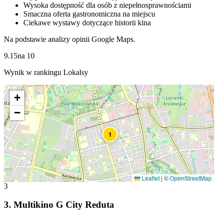
Wysoka dostępność dla osób z niepełnosprawnościami
Smaczna oferta gastronomiczna na miejscu
Ciekawe wystawy dotyczące historii kina
Na podstawie analizy opinii Google Maps.
9.15
na
10
Wynik w rankingu Lokalsy
+
−
1
Leaflet
|
©
OpenStreetMap
3
3
.
Multikino G City Reduta