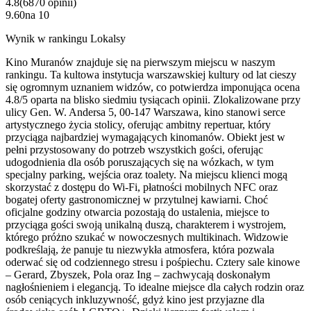
4.8
(
6870
opinii
)
9.60
na
10
Wynik w rankingu Lokalsy
Kino Muranów znajduje się na pierwszym miejscu w naszym
rankingu. Ta kultowa instytucja warszawskiej kultury od lat cieszy
się ogromnym uznaniem widzów, co potwierdza imponująca ocena
4.8/5 oparta na blisko siedmiu tysiącach opinii. Zlokalizowane przy
ulicy Gen. W. Andersa 5, 00-147 Warszawa, kino stanowi serce
artystycznego życia stolicy, oferując ambitny repertuar, który
przyciąga najbardziej wymagających kinomanów. Obiekt jest w
pełni przystosowany do potrzeb wszystkich gości, oferując
udogodnienia dla osób poruszających się na wózkach, w tym
specjalny parking, wejścia oraz toalety. Na miejscu klienci mogą
skorzystać z dostępu do Wi-Fi, płatności mobilnych NFC oraz
bogatej oferty gastronomicznej w przytulnej kawiarni. Choć
oficjalne godziny otwarcia pozostają do ustalenia, miejsce to
przyciąga gości swoją unikalną duszą, charakterem i wystrojem,
którego próżno szukać w nowoczesnych multikinach. Widzowie
podkreślają, że panuje tu niezwykła atmosfera, która pozwala
oderwać się od codziennego stresu i pośpiechu. Cztery sale kinowe
– Gerard, Zbyszek, Pola oraz Ing – zachwycają doskonałym
nagłośnieniem i elegancją. To idealne miejsce dla całych rodzin oraz
osób ceniących inkluzywność, gdyż kino jest przyjazne dla