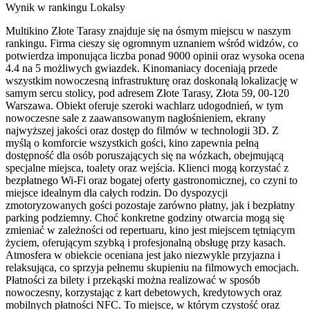
Wynik w rankingu Lokalsy
Multikino Złote Tarasy znajduje się na ósmym miejscu w naszym
rankingu. Firma cieszy się ogromnym uznaniem wśród widzów, co
potwierdza imponująca liczba ponad 9000 opinii oraz wysoka ocena
4.4 na 5 możliwych gwiazdek. Kinomaniacy doceniają przede
wszystkim nowoczesną infrastrukturę oraz doskonałą lokalizację w
samym sercu stolicy, pod adresem Złote Tarasy, Złota 59, 00-120
Warszawa. Obiekt oferuje szeroki wachlarz udogodnień, w tym
nowoczesne sale z zaawansowanym nagłośnieniem, ekrany
najwyższej jakości oraz dostęp do filmów w technologii 3D. Z
myślą o komforcie wszystkich gości, kino zapewnia pełną
dostępność dla osób poruszających się na wózkach, obejmującą
specjalne miejsca, toalety oraz wejścia. Klienci mogą korzystać z
bezpłatnego Wi-Fi oraz bogatej oferty gastronomicznej, co czyni to
miejsce idealnym dla całych rodzin. Do dyspozycji
zmotoryzowanych gości pozostaje zarówno płatny, jak i bezpłatny
parking podziemny. Choć konkretne godziny otwarcia mogą się
zmieniać w zależności od repertuaru, kino jest miejscem tętniącym
życiem, oferującym szybką i profesjonalną obsługę przy kasach.
Atmosfera w obiekcie oceniana jest jako niezwykle przyjazna i
relaksująca, co sprzyja pełnemu skupieniu na filmowych emocjach.
Płatności za bilety i przekąski można realizować w sposób
nowoczesny, korzystając z kart debetowych, kredytowych oraz
mobilnych płatności NFC. To miejsce, w którym czystość oraz