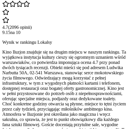
4.7
(
2096
opinii
)
9.15
na
10
Wynik w rankingu Lokalsy
Kino Iluzjon znajduje się na drugim miejscu w naszym rankingu. Ta
wyjątkowa instytucja kultury cieszy się ogromnym uznaniem wśród
warszawiaków, co potwierdza imponująca ocena 4.7 przy ponad
dwóch tysiącach recenzji. Obiekt mieści się pod adresem Ludwika
Narbutta 50A, 02-541 Warszawa, stanowiąc serce mokotowskiego
życia filmowego. Odwiedzający mogą korzystać z pełnej
infrastruktury, w tym z wygodnych płatności kartami i telefonem,
dostępnej restauracji oraz bogatej oferty gastronomicznej. Kino jest
w pełni przystosowane do potrzeb osób z niepełnosprawnościami,
oferując specjalne miejsca, podjazdy oraz dedykowane toalety.
Choć konkretne godziny otwarcia są płynne, miejsce to tętni życiem
przez cały tydzień, przyciągając miłośników ambitnego kina.
Atmosfera w Iluzjonie jest określana jako magiczna i wręcz
sakralna, co sprawia, że jest to punkt obowiązkowy dla każdego
fana sztuki filmowej. Goście doceniają przytulne sale, wygodne