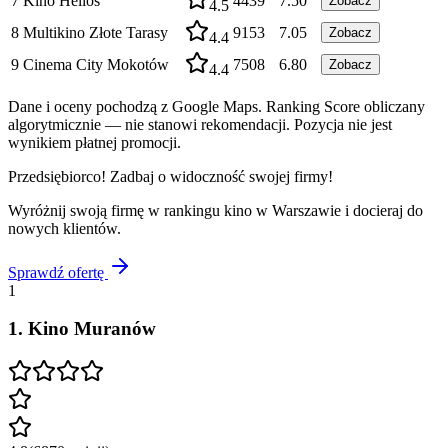
7
Kino Helios
4439
7.50
Zobacz
4.5
8
Multikino Złote Tarasy
9153
7.05
Zobacz
4.4
9
Cinema City Mokotów
7508
6.80
Zobacz
4.4
Dane i oceny pochodzą z Google Maps. Ranking Score obliczany
algorytmicznie — nie stanowi rekomendacji. Pozycja nie jest
wynikiem płatnej promocji.
Przedsiębiorco! Zadbaj o widoczność swojej firmy!
Wyróżnij swoją firmę w rankingu
kino
w
Warszawie
i docieraj do
nowych klientów.
Sprawdź ofertę
1
1
.
Kino Muranów