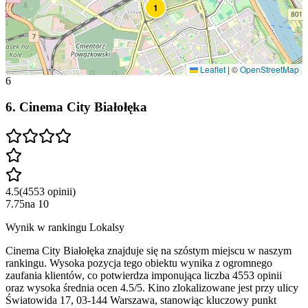
1
Leaflet
|
©
OpenStreetMap
6
6
.
Cinema City Białołęka
4.5
(
4553
opinii
)
7.75
na
10
Wynik w rankingu Lokalsy
Cinema City Białołęka znajduje się na szóstym miejscu w naszym
rankingu. Wysoka pozycja tego obiektu wynika z ogromnego
zaufania klientów, co potwierdza imponująca liczba 4553 opinii
oraz wysoka średnia ocen 4.5/5. Kino zlokalizowane jest przy ulicy
Światowida 17, 03-144 Warszawa, stanowiąc kluczowy punkt