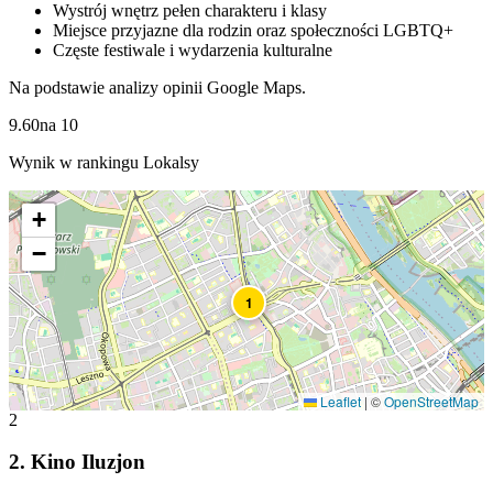
Wystrój wnętrz pełen charakteru i klasy
Miejsce przyjazne dla rodzin oraz społeczności LGBTQ+
Częste festiwale i wydarzenia kulturalne
Na podstawie analizy opinii Google Maps.
9.60
na
10
Wynik w rankingu Lokalsy
+
−
1
Leaflet
|
©
OpenStreetMap
2
2
.
Kino Iluzjon