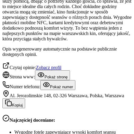
służy pomocą, dbając o potrzeby każdego gościa, co sprawia, że jest
to miejsce idealne dla całych rodzin. Choć dokładne godziny
otwarcia mogą się zmieniać, kino funkcjonuje w sposób
zapewniający dostępność seansów o różnych porach dnia. Wygodne
płatności mobilne NFC, kartami kredytowymi oraz debetowymi
dodatkowo podnoszą komfort wizyty. To bez wątpienia jeden z
najlepszych punktów na mapie warszawskich kin, oferujący jakość,
która przyciąga stałych bywalców.
Opis wygenerowany automatycznie na podstawie publicznie
dostępnych opinii.
Czytaj opinie:
Zobacz profil
Strona www:
Pokaż stronę
Numer telefonu:
Pokaż numer
Al. Jerozolimskie 148, 02-326 Warszawa, Polska, Warszawa
Kopiuj
Najczęściej doceniane:
Wygodne fotele zapewniające wysoki komfort seansu