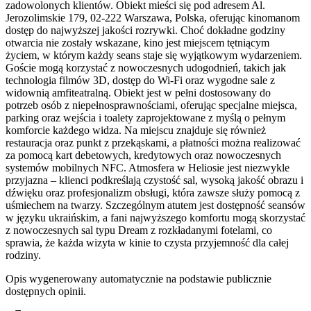
zadowolonych klientów. Obiekt mieści się pod adresem Al.
Jerozolimskie 179, 02-222 Warszawa, Polska, oferując kinomanom
dostęp do najwyższej jakości rozrywki. Choć dokładne godziny
otwarcia nie zostały wskazane, kino jest miejscem tętniącym
życiem, w którym każdy seans staje się wyjątkowym wydarzeniem.
Goście mogą korzystać z nowoczesnych udogodnień, takich jak
technologia filmów 3D, dostęp do Wi-Fi oraz wygodne sale z
widownią amfiteatralną. Obiekt jest w pełni dostosowany do
potrzeb osób z niepełnosprawnościami, oferując specjalne miejsca,
parking oraz wejścia i toalety zaprojektowane z myślą o pełnym
komforcie każdego widza. Na miejscu znajduje się również
restauracja oraz punkt z przekąskami, a płatności można realizować
za pomocą kart debetowych, kredytowych oraz nowoczesnych
systemów mobilnych NFC. Atmosfera w Heliosie jest niezwykle
przyjazna – klienci podkreślają czystość sal, wysoką jakość obrazu i
dźwięku oraz profesjonalizm obsługi, która zawsze służy pomocą z
uśmiechem na twarzy. Szczególnym atutem jest dostępność seansów
w języku ukraińskim, a fani najwyższego komfortu mogą skorzystać
z nowoczesnych sal typu Dream z rozkładanymi fotelami, co
sprawia, że każda wizyta w kinie to czysta przyjemność dla całej
rodziny.
Opis wygenerowany automatycznie na podstawie publicznie
dostępnych opinii.