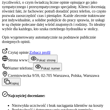
życzliwości, o czym świadczą liczne opinie opisujące go jako
sympatycznego i przesympatycznego specjalistę. Klienci doceniają
również fakt, że fachowiec potrafi doradzić przez telefon, co często
pozwala zaoszczędzić czas i pieniądze. Każde zlecenie traktowane
jest indywidualnie, a solidne podejście do pracy sprawia, że usługi
te są chętnie polecane dalej wśród znajomych i rodziny. To idealny
wybór dla każdego, kto szuka rzetelnego hydraulika w stolicy.
Opis wygenerowany automatycznie na podstawie publicznie
dostępnych opinii.
Czytaj opinie:
Zobacz profil
Strona www:
Pokaż stronę
Numer telefonu:
Pokaż numer
Czerniowiecka 9/59, 02-705 Warszawa, Polska, Warszawa
Kopiuj
Najczęściej doceniane:
Niezwykła uczciwość i brak naciągania klientów na koszty
Punktualność i dotrzymywanie ustalonych terminów