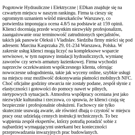
Pogotowie Hydrauliczne i Elektryczne | EDkan znajduje się na
czwartym miejscu w naszym rankingu. Firma ta cieszy się
ogromnym uznaniem wśród mieszkańców Warszawy, co
potwierdza imponująca ocena 4.8/5 na podstawie aż 159 opinii.
Klienci doceniają przede wszystkim niezwykły profesjonalizm,
zaangażowanie oraz terminowość zatrudnionych specjalistów,
takich jak panowie Oleksii i Vladislav. Siedziba firmy mieści się pod
adresem: Marcina Kasprzaka 29, 01-234 Warszawa, Polska. W
zakresie usług klienci mogą liczyć na kompleksowe wsparcie
serwisowe, w tym naprawy instalacji hydraulicznych, wymianę
zaworów czy serwis armatury łazienkowej. Firma wychodzi
naprzeciw oczekiwaniom współczesnego klienta, oferując
nowoczesne udogodnienia, takie jak wyceny online, szybkie usługi
na miejscu oraz możliwość dokonywania płatności mobilnych NFC.
Choć oficjalne godziny otwarcia nie zostały podane, zespół słynie z
elastyczności i gotowości do pomocy nawet w pilnych,
nietypowych sytuacjach. Atmosfera współpracy oceniana jest jako
niezwykle kulturalna i rzeczowa, co sprawia, że klienci czują się
bezpiecznie i profesjonalnie obsłużeni. Fachowcy nie tylko
skutecznie usuwają awarie, ale również dbają o czystość w miejscu
pracy oraz udzielają cennych instrukcji technicznych. To bez
wątpienia zespół ekspertów, którzy potrafią poradzić sobie z
najbardziej wymagającymi usterkami bez konieczności
przeprowadzania inwazyjnych prac budowlanych.