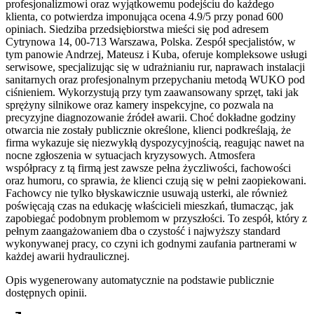
profesjonalizmowi oraz wyjątkowemu podejściu do każdego
klienta, co potwierdza imponująca ocena 4.9/5 przy ponad 600
opiniach. Siedziba przedsiębiorstwa mieści się pod adresem
Cytrynowa 14, 00-713 Warszawa, Polska. Zespół specjalistów, w
tym panowie Andrzej, Mateusz i Kuba, oferuje kompleksowe usługi
serwisowe, specjalizując się w udrażnianiu rur, naprawach instalacji
sanitarnych oraz profesjonalnym przepychaniu metodą WUKO pod
ciśnieniem. Wykorzystują przy tym zaawansowany sprzęt, taki jak
sprężyny silnikowe oraz kamery inspekcyjne, co pozwala na
precyzyjne diagnozowanie źródeł awarii. Choć dokładne godziny
otwarcia nie zostały publicznie określone, klienci podkreślają, że
firma wykazuje się niezwykłą dyspozycyjnością, reagując nawet na
nocne zgłoszenia w sytuacjach kryzysowych. Atmosfera
współpracy z tą firmą jest zawsze pełna życzliwości, fachowości
oraz humoru, co sprawia, że klienci czują się w pełni zaopiekowani.
Fachowcy nie tylko błyskawicznie usuwają usterki, ale również
poświęcają czas na edukację właścicieli mieszkań, tłumacząc, jak
zapobiegać podobnym problemom w przyszłości. To zespół, który z
pełnym zaangażowaniem dba o czystość i najwyższy standard
wykonywanej pracy, co czyni ich godnymi zaufania partnerami w
każdej awarii hydraulicznej.
Opis wygenerowany automatycznie na podstawie publicznie
dostępnych opinii.