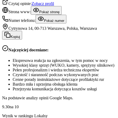
Czytaj opinie:
Zobacz profil
Strona www:
Pokaż stronę
Numer telefonu:
Pokaż numer
Cytrynowa 14, 00-713 Warszawa, Polska, Warszawa
Kopiuj
Najczęściej doceniane:
Ekspresowa reakcja na zgłoszenia, w tym pomoc w nocy
Wysokiej klasy sprzęt (WUKO, kamery, sprężyny silnikowe)
Pełen profesjonalizm i wiedza techniczna ekspertów
Czystość i staranność podczas wykonywanych prac
Cenne porady instruktażowe dotyczące profilaktyki rur
Bardzo miła i uprzejma obsługa klienta
Przejrzysta komunikacja dotycząca kosztów usługi
Na podstawie analizy opinii Google Maps.
9.30
na
10
Wynik w rankingu Lokalsy