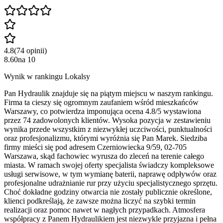
4.8
(
74
opinii
)
8.60
na
10
Wynik w rankingu Lokalsy
Pan Hydraulik znajduje się na piątym miejscu w naszym rankingu.
Firma ta cieszy się ogromnym zaufaniem wśród mieszkańców
Warszawy, co potwierdza imponująca ocena 4.8/5 wystawiona
przez 74 zadowolonych klientów. Wysoka pozycja w zestawieniu
wynika przede wszystkim z niezwykłej uczciwości, punktualności
oraz profesjonalizmu, którymi wyróżnia się Pan Marek. Siedziba
firmy mieści się pod adresem Czerniowiecka 9/59, 02-705
Warszawa, skąd fachowiec wyrusza do zleceń na terenie całego
miasta. W ramach swojej oferty specjalista świadczy kompleksowe
usługi serwisowe, w tym wymianę baterii, naprawę odpływów oraz
profesjonalne udrażnianie rur przy użyciu specjalistycznego sprzętu.
Choć dokładne godziny otwarcia nie zostały publicznie określone,
klienci podkreślają, że zawsze można liczyć na szybki termin
realizacji oraz pomoc nawet w nagłych przypadkach. Atmosfera
współpracy z Panem Hydraulikiem jest niezwykle przyjazna i pełna