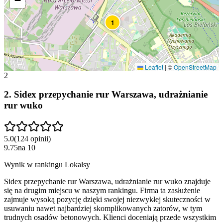
−
1
Leaflet
|
©
OpenStreetMap
2
2
.
Sidex przepychanie rur Warszawa, udrażnianie
rur wuko
5.0
(
124
opinii
)
9.75
na
10
Wynik w rankingu Lokalsy
Sidex przepychanie rur Warszawa, udrażnianie rur wuko znajduje
się na drugim miejscu w naszym rankingu. Firma ta zasłużenie
zajmuje wysoką pozycję dzięki swojej niezwykłej skuteczności w
usuwaniu nawet najbardziej skomplikowanych zatorów, w tym
trudnych osadów betonowych. Klienci doceniają przede wszystkim