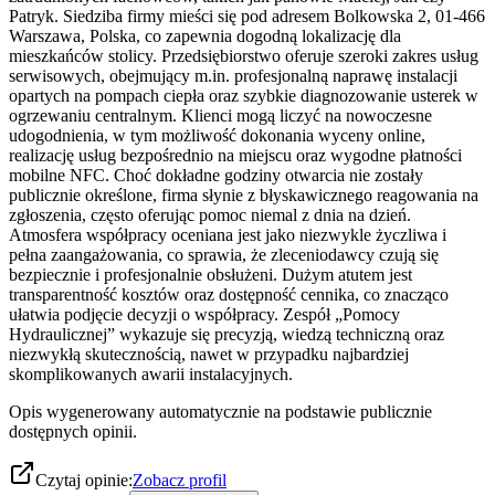
Patryk. Siedziba firmy mieści się pod adresem Bolkowska 2, 01-466
Warszawa, Polska, co zapewnia dogodną lokalizację dla
mieszkańców stolicy. Przedsiębiorstwo oferuje szeroki zakres usług
serwisowych, obejmujący m.in. profesjonalną naprawę instalacji
opartych na pompach ciepła oraz szybkie diagnozowanie usterek w
ogrzewaniu centralnym. Klienci mogą liczyć na nowoczesne
udogodnienia, w tym możliwość dokonania wyceny online,
realizację usług bezpośrednio na miejscu oraz wygodne płatności
mobilne NFC. Choć dokładne godziny otwarcia nie zostały
publicznie określone, firma słynie z błyskawicznego reagowania na
zgłoszenia, często oferując pomoc niemal z dnia na dzień.
Atmosfera współpracy oceniana jest jako niezwykle życzliwa i
pełna zaangażowania, co sprawia, że zleceniodawcy czują się
bezpiecznie i profesjonalnie obsłużeni. Dużym atutem jest
transparentność kosztów oraz dostępność cennika, co znacząco
ułatwia podjęcie decyzji o współpracy. Zespół „Pomocy
Hydraulicznej” wykazuje się precyzją, wiedzą techniczną oraz
niezwykłą skutecznością, nawet w przypadku najbardziej
skomplikowanych awarii instalacyjnych.
Opis wygenerowany automatycznie na podstawie publicznie
dostępnych opinii.
Czytaj opinie:
Zobacz profil