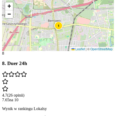
+
−
1
Leaflet
|
©
OpenStreetMap
8
8
.
Duer 24h
4.7
(
26
opinii
)
7.65
na
10
Wynik w rankingu Lokalsy