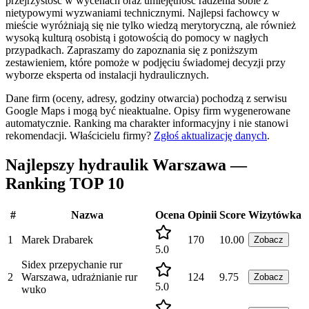
przejrzystość w wycenach oraz umiejętność radzenia sobie z
nietypowymi wyzwaniami technicznymi. Najlepsi fachowcy w
mieście wyróżniają się nie tylko wiedzą merytoryczną, ale również
wysoką kulturą osobistą i gotowością do pomocy w nagłych
przypadkach. Zapraszamy do zapoznania się z poniższym
zestawieniem, które pomoże w podjęciu świadomej decyzji przy
wyborze eksperta od instalacji hydraulicznych.
Dane firm (oceny, adresy, godziny otwarcia) pochodzą z serwisu
Google Maps i mogą być nieaktualne. Opisy firm wygenerowane
automatycznie. Ranking ma charakter informacyjny i nie stanowi
rekomendacji.
Właścicielu firmy?
Zgłoś aktualizację danych
.
Najlepszy hydraulik Warszawa —
Ranking TOP 10
#
Nazwa
Ocena
Opinii
Score
Wizytówka
1
Marek Drabarek
170
10.00
Zobacz
5.0
Sidex przepychanie rur
2
Warszawa, udrażnianie rur
124
9.75
Zobacz
5.0
wuko