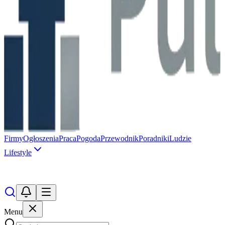
Firmy
Ogłoszenia
Praca
Pogoda
Przewodnik
Poradniki
Ludzie
Lifestyle
Menu