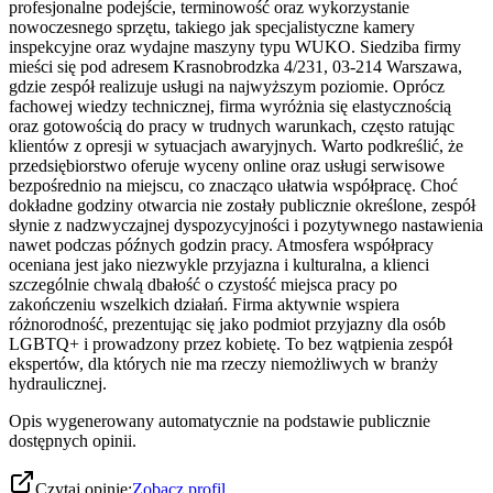
profesjonalne podejście, terminowość oraz wykorzystanie
nowoczesnego sprzętu, takiego jak specjalistyczne kamery
inspekcyjne oraz wydajne maszyny typu WUKO. Siedziba firmy
mieści się pod adresem Krasnobrodzka 4/231, 03-214 Warszawa,
gdzie zespół realizuje usługi na najwyższym poziomie. Oprócz
fachowej wiedzy technicznej, firma wyróżnia się elastycznością
oraz gotowością do pracy w trudnych warunkach, często ratując
klientów z opresji w sytuacjach awaryjnych. Warto podkreślić, że
przedsiębiorstwo oferuje wyceny online oraz usługi serwisowe
bezpośrednio na miejscu, co znacząco ułatwia współpracę. Choć
dokładne godziny otwarcia nie zostały publicznie określone, zespół
słynie z nadzwyczajnej dyspozycyjności i pozytywnego nastawienia
nawet podczas późnych godzin pracy. Atmosfera współpracy
oceniana jest jako niezwykle przyjazna i kulturalna, a klienci
szczególnie chwalą dbałość o czystość miejsca pracy po
zakończeniu wszelkich działań. Firma aktywnie wspiera
różnorodność, prezentując się jako podmiot przyjazny dla osób
LGBTQ+ i prowadzony przez kobietę. To bez wątpienia zespół
ekspertów, dla których nie ma rzeczy niemożliwych w branży
hydraulicznej.
Opis wygenerowany automatycznie na podstawie publicznie
dostępnych opinii.
Czytaj opinie:
Zobacz profil