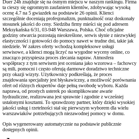
Duer 24h znajduje się na ósmym miejscu w naszym rankingu. Firma
ta cieszy się ogromnym zaufaniem klientów, zdobywając wysoką
ocenę 4.7 na 5 gwiazdek na podstawie 26 opinii. Klienci
szczególnie doceniają profesjonalizm, punktualność oraz doskonały
stosunek jakości do ceny. Siedziba firmy mieści się pod adresem
Meksykańska 6/31, 03-948 Warszawa, Polska. Choć oficjalne
godziny otwarcia pozostają nieokreślone, serwis słynie z niezwykłej
elastyczności i gotowości do pomocy nawet w trudne dni, takie jak
niedziele. W zakres oferty wchodzą kompleksowe usługi
serwisowe, a klienci mogą liczyć na wygodne wyceny online, co
znacząco przyspiesza proces zlecania napraw. Atmosfera
współpracy z tym serwisem jest oceniana jako wzorowa – fachowcy
są mili, pomocni i często oferują darmowe doradztwo techniczne
przy okazji wizyty. Użytkownicy podkreślają, że proces
znajdowania specjalisty jest błyskawiczny, a możliwość porównania
ofert od różnych ekspertów daje pełną swobodę wyboru. Każda
naprawa, od prostych usterek po skomplikowane awarie
hydrauliczne, realizowana jest sprawnie i zgodnie z wcześniej
ustalonymi kosztami. To sprawdzony partner, który dzięki wysokiej
jakości usług i rzetelności stał się pierwszym wyborem dla wielu
warszawiaków potrzebujących niezawodnej pomocy w domu.
Opis wygenerowany automatycznie na podstawie publicznie
dostępnych opinii.