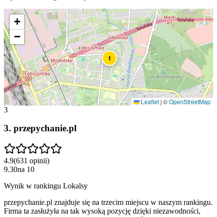
+
−
1
Leaflet
|
©
OpenStreetMap
3
3
.
przepychanie.pl
4.9
(
631
opinii
)
9.30
na
10
Wynik w rankingu Lokalsy
przepychanie.pl znajduje się na trzecim miejscu w naszym rankingu.
Firma ta zasłużyła na tak wysoką pozycję dzięki niezawodności,