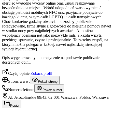
oferując wygodne wyceny online oraz usługi realizowane
bezpośrednio na miejscu. Wśród udogodnień warto wymienić
obsługę płatności mobilnych NFC oraz przyjazne podejście do
każdego klienta, w tym osób LGBTQ+ i osób transpłciowych.
Choć konkretne godziny otwarcia nie zostały publicznie
sprecyzowane, firma słynie z gotowości do niesienia pomocy nawet
w środku nocy przy najpilniejszych awariach. Atmosfera
współpracy oceniana jest jako niezwykle miła, a każda wizyta
przebiega sprawnie, czysto i profesjonalnie. To rzetelny zespół, na
którym można polegać w każdej, nawet najbardziej stresującej
sytuacji hydraulicznej.
Opis wygenerowany automatycznie na podstawie publicznie
dostępnych opinii.
Czytaj opinie:
Zobacz profil
Strona www:
Pokaż stronę
Numer telefonu:
Pokaż numer
Al. Jerozolimskie 89/43, 02-001 Warszawa, Polska, Warszawa
Kopiuj