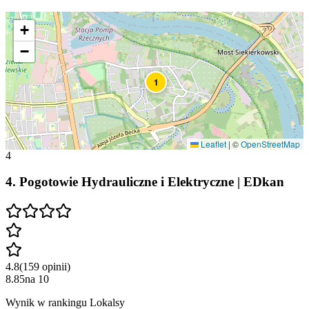
+
−
1
Leaflet
|
©
OpenStreetMap
4
4
.
Pogotowie Hydrauliczne i Elektryczne | EDkan
4.8
(
159
opinii
)
8.85
na
10
Wynik w rankingu Lokalsy