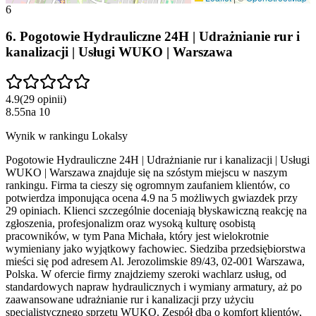
6
6
.
Pogotowie Hydrauliczne 24H | Udrażnianie rur i
kanalizacji | Usługi WUKO | Warszawa
4.9
(
29
opinii
)
8.55
na
10
Wynik w rankingu Lokalsy
Pogotowie Hydrauliczne 24H | Udrażnianie rur i kanalizacji | Usługi
WUKO | Warszawa znajduje się na szóstym miejscu w naszym
rankingu. Firma ta cieszy się ogromnym zaufaniem klientów, co
potwierdza imponująca ocena 4.9 na 5 możliwych gwiazdek przy
29 opiniach. Klienci szczególnie doceniają błyskawiczną reakcję na
zgłoszenia, profesjonalizm oraz wysoką kulturę osobistą
pracowników, w tym Pana Michała, który jest wielokrotnie
wymieniany jako wyjątkowy fachowiec. Siedziba przedsiębiorstwa
mieści się pod adresem Al. Jerozolimskie 89/43, 02-001 Warszawa,
Polska. W ofercie firmy znajdziemy szeroki wachlarz usług, od
standardowych napraw hydraulicznych i wymiany armatury, aż po
zaawansowane udrażnianie rur i kanalizacji przy użyciu
specjalistycznego sprzętu WUKO. Zespół dba o komfort klientów,