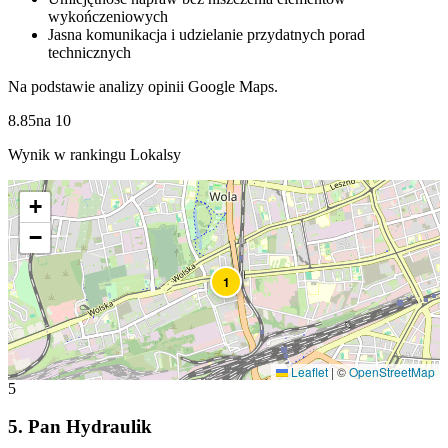
wykończeniowych
Jasna komunikacja i udzielanie przydatnych porad
technicznych
Na podstawie analizy opinii Google Maps.
8.85
na
10
Wynik w rankingu Lokalsy
+
−
1
Leaflet
|
©
OpenStreetMap
5
5
.
Pan Hydraulik