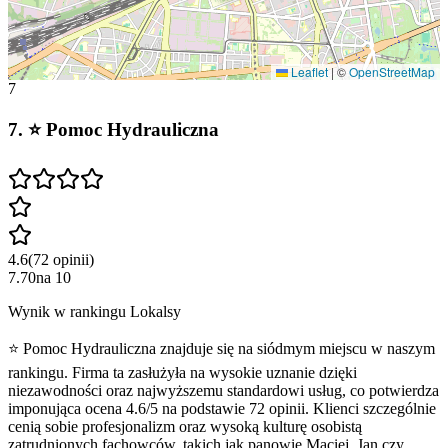
Leaflet
|
©
OpenStreetMap
7
7
.
⭐ Pomoc Hydrauliczna
4.6
(
72
opinii
)
7.70
na
10
Wynik w rankingu Lokalsy
⭐ Pomoc Hydrauliczna znajduje się na siódmym miejscu w naszym
rankingu. Firma ta zasłużyła na wysokie uznanie dzięki
niezawodności oraz najwyższemu standardowi usług, co potwierdza
imponująca ocena 4.6/5 na podstawie 72 opinii. Klienci szczególnie
cenią sobie profesjonalizm oraz wysoką kulturę osobistą
zatrudnionych fachowców, takich jak panowie Maciej, Jan czy