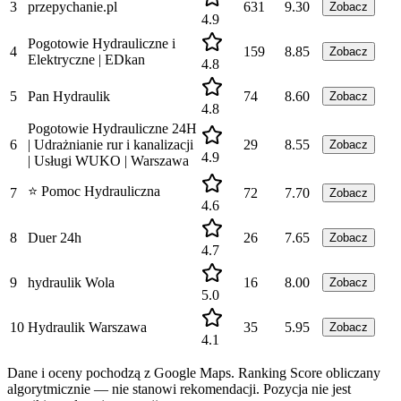
3
przepychanie.pl
631
9.30
Zobacz
4.9
Pogotowie Hydrauliczne i
4
159
8.85
Zobacz
Elektryczne | EDkan
4.8
5
Pan Hydraulik
74
8.60
Zobacz
4.8
Pogotowie Hydrauliczne 24H
6
| Udrażnianie rur i kanalizacji
29
8.55
Zobacz
4.9
| Usługi WUKO | Warszawa
⭐ Pomoc Hydrauliczna
7
72
7.70
Zobacz
4.6
8
Duer 24h
26
7.65
Zobacz
4.7
9
hydraulik Wola
16
8.00
Zobacz
5.0
10
Hydraulik Warszawa
35
5.95
Zobacz
4.1
Dane i oceny pochodzą z Google Maps. Ranking Score obliczany
algorytmicznie — nie stanowi rekomendacji. Pozycja nie jest