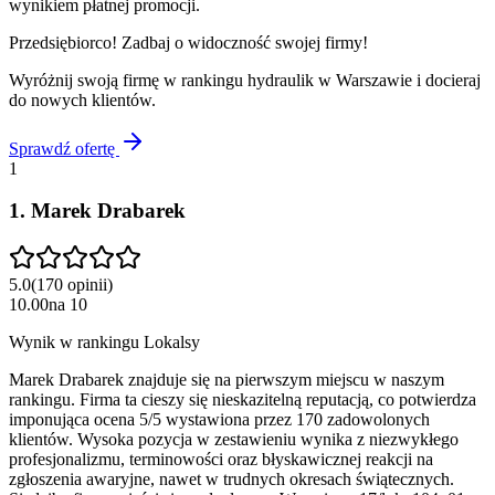
wynikiem płatnej promocji.
Przedsiębiorco! Zadbaj o widoczność swojej firmy!
Wyróżnij swoją firmę w rankingu
hydraulik
w
Warszawie
i docieraj
do nowych klientów.
Sprawdź ofertę
1
1
.
Marek Drabarek
5.0
(
170
opinii
)
10.00
na
10
Wynik w rankingu Lokalsy
Marek Drabarek znajduje się na pierwszym miejscu w naszym
rankingu. Firma ta cieszy się nieskazitelną reputacją, co potwierdza
imponująca ocena 5/5 wystawiona przez 170 zadowolonych
klientów. Wysoka pozycja w zestawieniu wynika z niezwykłego
profesjonalizmu, terminowości oraz błyskawicznej reakcji na
zgłoszenia awaryjne, nawet w trudnych okresach świątecznych.