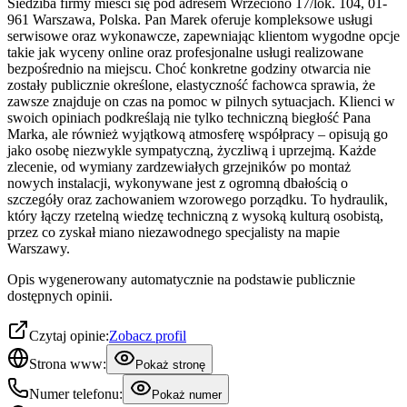
Siedziba firmy mieści się pod adresem Wrzeciono 17/lok. 104, 01-
961 Warszawa, Polska. Pan Marek oferuje kompleksowe usługi
serwisowe oraz wykonawcze, zapewniając klientom wygodne opcje
takie jak wyceny online oraz profesjonalne usługi realizowane
bezpośrednio na miejscu. Choć konkretne godziny otwarcia nie
zostały publicznie określone, elastyczność fachowca sprawia, że
zawsze znajduje on czas na pomoc w pilnych sytuacjach. Klienci w
swoich opiniach podkreślają nie tylko techniczną biegłość Pana
Marka, ale również wyjątkową atmosferę współpracy – opisują go
jako osobę niezwykle sympatyczną, życzliwą i uprzejmą. Każde
zlecenie, od wymiany zardzewiałych grzejników po montaż
nowych instalacji, wykonywane jest z ogromną dbałością o
szczegóły oraz zachowaniem wzorowego porządku. To hydraulik,
który łączy rzetelną wiedzę techniczną z wysoką kulturą osobistą,
przez co zyskał miano niezawodnego specjalisty na mapie
Warszawy.
Opis wygenerowany automatycznie na podstawie publicznie
dostępnych opinii.
Czytaj opinie:
Zobacz profil
Strona www:
Pokaż stronę
Numer telefonu:
Pokaż numer