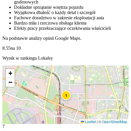
grafenowych
Dokładne sprzątanie wnętrza pojazdu
Wyjątkowa dbałość o każdy detal i szczegół
Fachowe doradztwo w zakresie eksploatacji auta
Bardzo miła i rzeczowa obsługa klienta
Efekty pracy przekraczające oczekiwania właścicieli
Na podstawie analizy opinii Google Maps.
8.55
na
10
Wynik w rankingu Lokalsy
+
−
1
Leaflet
|
©
OpenStreetMap
7