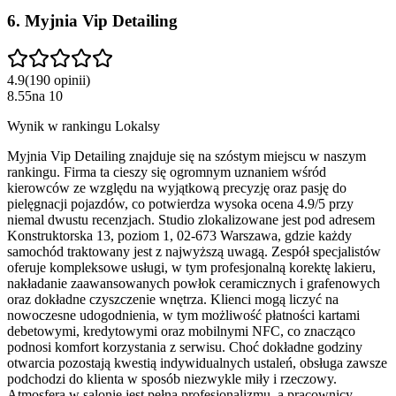
6
.
Myjnia Vip Detailing
4.9
(
190
opinii
)
8.55
na
10
Wynik w rankingu Lokalsy
Myjnia Vip Detailing znajduje się na szóstym miejscu w naszym
rankingu. Firma ta cieszy się ogromnym uznaniem wśród
kierowców ze względu na wyjątkową precyzję oraz pasję do
pielęgnacji pojazdów, co potwierdza wysoka ocena 4.9/5 przy
niemal dwustu recenzjach. Studio zlokalizowane jest pod adresem
Konstruktorska 13, poziom 1, 02-673 Warszawa, gdzie każdy
samochód traktowany jest z najwyższą uwagą. Zespół specjalistów
oferuje kompleksowe usługi, w tym profesjonalną korektę lakieru,
nakładanie zaawansowanych powłok ceramicznych i grafenowych
oraz dokładne czyszczenie wnętrza. Klienci mogą liczyć na
nowoczesne udogodnienia, w tym możliwość płatności kartami
debetowymi, kredytowymi oraz mobilnymi NFC, co znacząco
podnosi komfort korzystania z serwisu. Choć dokładne godziny
otwarcia pozostają kwestią indywidualnych ustaleń, obsługa zawsze
podchodzi do klienta w sposób niezwykle miły i rzeczowy.
Atmosfera w salonie jest pełna profesjonalizmu, a pracownicy