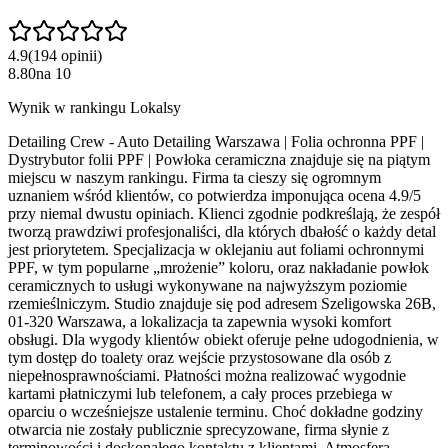
4.9
(
194
opinii
)
8.80
na
10
Wynik w rankingu Lokalsy
Detailing Crew - Auto Detailing Warszawa | Folia ochronna PPF |
Dystrybutor folii PPF | Powłoka ceramiczna znajduje się na piątym
miejscu w naszym rankingu. Firma ta cieszy się ogromnym
uznaniem wśród klientów, co potwierdza imponująca ocena 4.9/5
przy niemal dwustu opiniach. Klienci zgodnie podkreślają, że zespół
tworzą prawdziwi profesjonaliści, dla których dbałość o każdy detal
jest priorytetem. Specjalizacja w oklejaniu aut foliami ochronnymi
PPF, w tym popularne „mrożenie” koloru, oraz nakładanie powłok
ceramicznych to usługi wykonywane na najwyższym poziomie
rzemieślniczym. Studio znajduje się pod adresem Szeligowska 26B,
01-320 Warszawa, a lokalizacja ta zapewnia wysoki komfort
obsługi. Dla wygody klientów obiekt oferuje pełne udogodnienia, w
tym dostęp do toalety oraz wejście przystosowane dla osób z
niepełnosprawnościami. Płatności można realizować wygodnie
kartami płatniczymi lub telefonem, a cały proces przebiega w
oparciu o wcześniejsze ustalenie terminu. Choć dokładne godziny
otwarcia nie zostały publicznie sprecyzowane, firma słynie z
terminowości i doskonałego kontaktu z klientami. Atmosfera