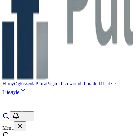
Firmy
Ogłoszenia
Praca
Pogoda
Przewodnik
Poradniki
Ludzie
Lifestyle
Menu