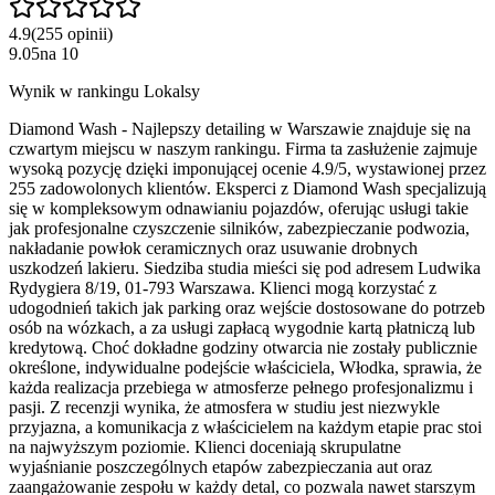
4.9
(
255
opinii
)
9.05
na
10
Wynik w rankingu Lokalsy
Diamond Wash - Najlepszy detailing w Warszawie znajduje się na
czwartym miejscu w naszym rankingu. Firma ta zasłużenie zajmuje
wysoką pozycję dzięki imponującej ocenie 4.9/5, wystawionej przez
255 zadowolonych klientów. Eksperci z Diamond Wash specjalizują
się w kompleksowym odnawianiu pojazdów, oferując usługi takie
jak profesjonalne czyszczenie silników, zabezpieczanie podwozia,
nakładanie powłok ceramicznych oraz usuwanie drobnych
uszkodzeń lakieru. Siedziba studia mieści się pod adresem Ludwika
Rydygiera 8/19, 01-793 Warszawa. Klienci mogą korzystać z
udogodnień takich jak parking oraz wejście dostosowane do potrzeb
osób na wózkach, a za usługi zapłacą wygodnie kartą płatniczą lub
kredytową. Choć dokładne godziny otwarcia nie zostały publicznie
określone, indywidualne podejście właściciela, Włodka, sprawia, że
każda realizacja przebiega w atmosferze pełnego profesjonalizmu i
pasji. Z recenzji wynika, że atmosfera w studiu jest niezwykle
przyjazna, a komunikacja z właścicielem na każdym etapie prac stoi
na najwyższym poziomie. Klienci doceniają skrupulatne
wyjaśnianie poszczególnych etapów zabezpieczania aut oraz
zaangażowanie zespołu w każdy detal, co pozwala nawet starszym