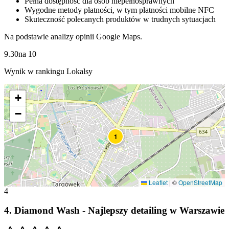
Pełna dostępność dla osób niepełnosprawnych
Wygodne metody płatności, w tym płatności mobilne NFC
Skuteczność polecanych produktów w trudnych sytuacjach
Na podstawie analizy opinii Google Maps.
9.30
na
10
Wynik w rankingu Lokalsy
+
−
1
Leaflet
|
©
OpenStreetMap
4
4
.
Diamond Wash - Najlepszy detailing w Warszawie