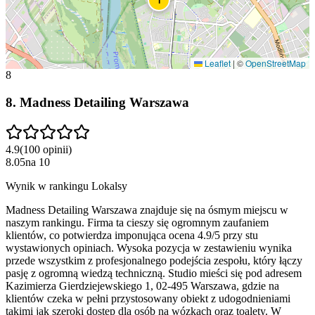
1
Leaflet
|
©
OpenStreetMap
8
8
.
Madness Detailing Warszawa
4.9
(
100
opinii
)
8.05
na
10
Wynik w rankingu Lokalsy
Madness Detailing Warszawa znajduje się na ósmym miejscu w
naszym rankingu. Firma ta cieszy się ogromnym zaufaniem
klientów, co potwierdza imponująca ocena 4.9/5 przy stu
wystawionych opiniach. Wysoka pozycja w zestawieniu wynika
przede wszystkim z profesjonalnego podejścia zespołu, który łączy
pasję z ogromną wiedzą techniczną. Studio mieści się pod adresem
Kazimierza Gierdziejewskiego 1, 02-495 Warszawa, gdzie na
klientów czeka w pełni przystosowany obiekt z udogodnieniami
takimi jak szeroki dostęp dla osób na wózkach oraz toalety. W