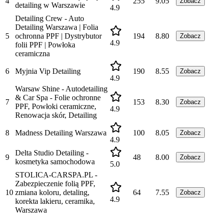
4
255
9.05
Zobacz
detailing w Warszawie
4.9
Detailing Crew - Auto
Detailing Warszawa | Folia
5
ochronna PPF | Dystrybutor
194
8.80
Zobacz
4.9
folii PPF | Powłoka
ceramiczna
6
Myjnia Vip Detailing
190
8.55
Zobacz
4.9
Warsaw Shine - Autodetailing
& Car Spa - Folie ochronne
7
153
8.30
Zobacz
PPF, Powłoki ceramiczne,
4.9
Renowacja skór, Detailing
8
Madness Detailing Warszawa
100
8.05
Zobacz
4.9
Delta Studio Detailing -
9
48
8.00
Zobacz
kosmetyka samochodowa
5.0
STOLICA-CARSPA.PL -
Zabezpieczenie folią PPF,
10
zmiana koloru, detaling,
64
7.55
Zobacz
4.9
korekta lakieru, ceramika,
Warszawa