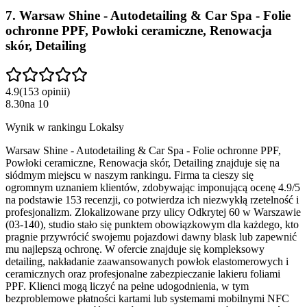
7
.
Warsaw Shine - Autodetailing & Car Spa - Folie
ochronne PPF, Powłoki ceramiczne, Renowacja
skór, Detailing
4.9
(
153
opinii
)
8.30
na
10
Wynik w rankingu Lokalsy
Warsaw Shine - Autodetailing & Car Spa - Folie ochronne PPF,
Powłoki ceramiczne, Renowacja skór, Detailing znajduje się na
siódmym miejscu w naszym rankingu. Firma ta cieszy się
ogromnym uznaniem klientów, zdobywając imponującą ocenę 4.9/5
na podstawie 153 recenzji, co potwierdza ich niezwykłą rzetelność i
profesjonalizm. Zlokalizowane przy ulicy Odkrytej 60 w Warszawie
(03-140), studio stało się punktem obowiązkowym dla każdego, kto
pragnie przywrócić swojemu pojazdowi dawny blask lub zapewnić
mu najlepszą ochronę. W ofercie znajduje się kompleksowy
detailing, nakładanie zaawansowanych powłok elastomerowych i
ceramicznych oraz profesjonalne zabezpieczanie lakieru foliami
PPF. Klienci mogą liczyć na pełne udogodnienia, w tym
bezproblemowe płatności kartami lub systemami mobilnymi NFC