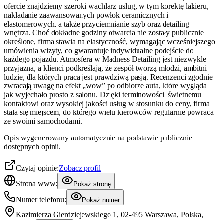
ofercie znajdziemy szeroki wachlarz usług, w tym korektę lakieru,
nakładanie zaawansowanych powłok ceramicznych i
elastomerowych, a także przyciemnianie szyb oraz detailing
wnętrza. Choć dokładne godziny otwarcia nie zostały publicznie
określone, firma stawia na elastyczność, wymagając wcześniejszego
umówienia wizyty, co gwarantuje indywidualne podejście do
każdego pojazdu. Atmosfera w Madness Detailing jest niezwykle
przyjazna, a klienci podkreślają, że zespół tworzą młodzi, ambitni
ludzie, dla których praca jest prawdziwą pasją. Recenzenci zgodnie
zwracają uwagę na efekt „wow” po odbiorze auta, które wygląda
jak wyjechało prosto z salonu. Dzięki terminowości, świetnemu
kontaktowi oraz wysokiej jakości usług w stosunku do ceny, firma
stała się miejscem, do którego wielu kierowców regularnie powraca
ze swoimi samochodami.
Opis wygenerowany automatycznie na podstawie publicznie
dostępnych opinii.
Czytaj opinie:
Zobacz profil
Strona www:
Pokaż stronę
Numer telefonu:
Pokaż numer
Kazimierza Gierdziejewskiego 1, 02-495 Warszawa, Polska,