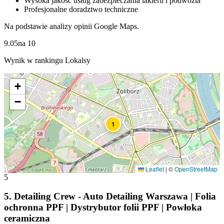
Wysoka jakość usług zabezpieczania lakieru i podwozia
Profesjonalne doradztwo techniczne
Na podstawie analizy opinii Google Maps.
9.05
na
10
Wynik w rankingu Lokalsy
+
−
1
Leaflet
|
©
OpenStreetMap
5
5
.
Detailing Crew - Auto Detailing Warszawa | Folia
ochronna PPF | Dystrybutor folii PPF | Powłoka
ceramiczna