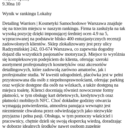
9.30
na
10
Wynik w rankingu Lokalsy
Detailing Warriors | Kosmetyki Samochodowe Warszawa znajduje
się na trzecim miejscu w naszym rankingu. Firma ta zasłużyła na tak
wysoką pozycję dzięki imponującej średniej ocen 4.9 na 5,
wypracowanej na podstawie blisko 400 entuzjastycznych recenzji
zadowolonych klientów. Sklep zlokalizowany jest przy ulicy
Radzymińskiej 242, 03-674 Warszawa, co zapewnia dogodny
dojazd dla wszystkich pasjonatów motoryzacji. Miejsce to wyróżnia
się kompleksowym podejściem do klienta, oferując szeroki
asortyment profesjonalnych kosmetyków oraz akcesoriów
detailingowych, które zadowolą zarówno amatorów, jak i
profesjonalne studia. W kwestii udogodnień, placówka jest w pełni
przystosowana dla osób z niepełnosprawnościami, oferując parking
oraz wejście dostępne dla osób na wózkach, a także dostępną na
miejscu toaletę. Klienci doceniają również nowoczesne formy
płatności, w tym obsługę kart debetowych, kredytowych oraz
płatności mobilnych NFC. Choć dokładne godziny otwarcia
wymagają potwierdzenia, atmosfera panująca wewnątrz jest
niezmiennie chwalona przez odwiedzających jako niezwykle
przyjazna i pełna pasji. Obsługa, w tym pomocny właściciel i
pracownicy, chętnie dzieli się swoją ekspercką wiedzą, doradzając
w doborze idealnych środków nawet osobom zupełnie