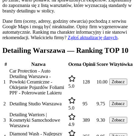
do zapoznania się z listą warsztatów, które wyznaczają standardy w
branży detailingu w stolicy.
Dane firm (oceny, adresy, godziny otwarcia) pochodzą z serwisu
Google Maps i mogą być nieaktualne. Opisy firm wygenerowane
automatycznie. Ranking ma charakter informacyjny i nie stanowi
rekomendacji.
Właścicielu firmy?
Zgłoś aktualizację danych
.
Detailing Warszawa — Ranking TOP 10
#
Nazwa
Ocena
Opinii
Score
Wizytówka
Car Protection - Auto
Detailing Warszawa -
1
Powłoki Ceramiczne -
128
10.00
Zobacz
5.0
Oklejanie Pojazdów Foliami
PPF - Polerowanie Lakieru
2
Detailing Studio Warszawa
95
9.75
Zobacz
5.0
Detailing Warriors |
3
Kosmetyki Samochodowe
389
9.30
Zobacz
4.9
Warszawa
Diamond Wash - Najlepszy