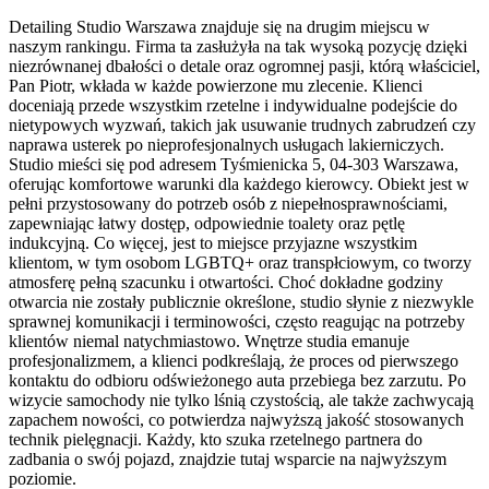
Detailing Studio Warszawa znajduje się na drugim miejscu w
naszym rankingu. Firma ta zasłużyła na tak wysoką pozycję dzięki
niezrównanej dbałości o detale oraz ogromnej pasji, którą właściciel,
Pan Piotr, wkłada w każde powierzone mu zlecenie. Klienci
doceniają przede wszystkim rzetelne i indywidualne podejście do
nietypowych wyzwań, takich jak usuwanie trudnych zabrudzeń czy
naprawa usterek po nieprofesjonalnych usługach lakierniczych.
Studio mieści się pod adresem Tyśmienicka 5, 04-303 Warszawa,
oferując komfortowe warunki dla każdego kierowcy. Obiekt jest w
pełni przystosowany do potrzeb osób z niepełnosprawnościami,
zapewniając łatwy dostęp, odpowiednie toalety oraz pętlę
indukcyjną. Co więcej, jest to miejsce przyjazne wszystkim
klientom, w tym osobom LGBTQ+ oraz transpłciowym, co tworzy
atmosferę pełną szacunku i otwartości. Choć dokładne godziny
otwarcia nie zostały publicznie określone, studio słynie z niezwykle
sprawnej komunikacji i terminowości, często reagując na potrzeby
klientów niemal natychmiastowo. Wnętrze studia emanuje
profesjonalizmem, a klienci podkreślają, że proces od pierwszego
kontaktu do odbioru odświeżonego auta przebiega bez zarzutu. Po
wizycie samochody nie tylko lśnią czystością, ale także zachwycają
zapachem nowości, co potwierdza najwyższą jakość stosowanych
technik pielęgnacji. Każdy, kto szuka rzetelnego partnera do
zadbania o swój pojazd, znajdzie tutaj wsparcie na najwyższym
poziomie.