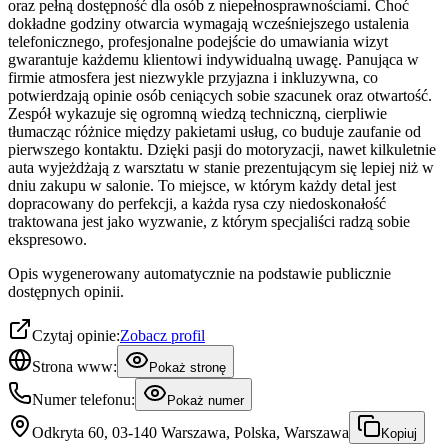
oraz pełną dostępność dla osób z niepełnosprawnościami. Choć
dokładne godziny otwarcia wymagają wcześniejszego ustalenia
telefonicznego, profesjonalne podejście do umawiania wizyt
gwarantuje każdemu klientowi indywidualną uwagę. Panująca w
firmie atmosfera jest niezwykle przyjazna i inkluzywna, co
potwierdzają opinie osób ceniących sobie szacunek oraz otwartość.
Zespół wykazuje się ogromną wiedzą techniczną, cierpliwie
tłumacząc różnice między pakietami usług, co buduje zaufanie od
pierwszego kontaktu. Dzięki pasji do motoryzacji, nawet kilkuletnie
auta wyjeżdżają z warsztatu w stanie prezentującym się lepiej niż w
dniu zakupu w salonie. To miejsce, w którym każdy detal jest
dopracowany do perfekcji, a każda rysa czy niedoskonałość
traktowana jest jako wyzwanie, z którym specjaliści radzą sobie
ekspresowo.
Opis wygenerowany automatycznie na podstawie publicznie
dostępnych opinii.
Czytaj opinie:
Zobacz profil
Strona www:
Pokaż stronę
Numer telefonu:
Pokaż numer
Odkryta 60, 03-140 Warszawa, Polska, Warszawa
Kopiuj