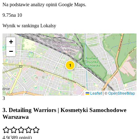
Na podstawie analizy opinii Google Maps.
9.75
na
10
Wynik w rankingu Lokalsy
+
−
1
Leaflet
|
©
OpenStreetMap
3
3
.
Detailing Warriors | Kosmetyki Samochodowe
Warszawa
4.9
(
389
opinii
)