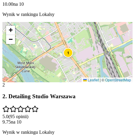
10.00
na
10
Wynik w rankingu Lokalsy
+
−
1
Leaflet
|
©
OpenStreetMap
2
2
.
Detailing Studio Warszawa
5.0
(
95
opinii
)
9.75
na
10
Wynik w rankingu Lokalsy