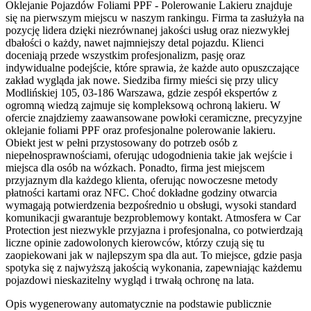
Oklejanie Pojazdów Foliami PPF - Polerowanie Lakieru znajduje
się na pierwszym miejscu w naszym rankingu. Firma ta zasłużyła na
pozycję lidera dzięki niezrównanej jakości usług oraz niezwykłej
dbałości o każdy, nawet najmniejszy detal pojazdu. Klienci
doceniają przede wszystkim profesjonalizm, pasję oraz
indywidualne podejście, które sprawia, że każde auto opuszczające
zakład wygląda jak nowe. Siedziba firmy mieści się przy ulicy
Modlińskiej 105, 03-186 Warszawa, gdzie zespół ekspertów z
ogromną wiedzą zajmuje się kompleksową ochroną lakieru. W
ofercie znajdziemy zaawansowane powłoki ceramiczne, precyzyjne
oklejanie foliami PPF oraz profesjonalne polerowanie lakieru.
Obiekt jest w pełni przystosowany do potrzeb osób z
niepełnosprawnościami, oferując udogodnienia takie jak wejście i
miejsca dla osób na wózkach. Ponadto, firma jest miejscem
przyjaznym dla każdego klienta, oferując nowoczesne metody
płatności kartami oraz NFC. Choć dokładne godziny otwarcia
wymagają potwierdzenia bezpośrednio u obsługi, wysoki standard
komunikacji gwarantuje bezproblemowy kontakt. Atmosfera w Car
Protection jest niezwykle przyjazna i profesjonalna, co potwierdzają
liczne opinie zadowolonych kierowców, którzy czują się tu
zaopiekowani jak w najlepszym spa dla aut. To miejsce, gdzie pasja
spotyka się z najwyższą jakością wykonania, zapewniając każdemu
pojazdowi nieskazitelny wygląd i trwałą ochronę na lata.
Opis wygenerowany automatycznie na podstawie publicznie