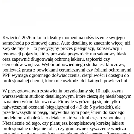
Kwiecień 2026 roku to idealny moment na odświeżenie swojego
samochodu po zimowej aurze. Auto detailing to znacznie więcej niż
zwykłe mycie – to precyzyjny proces pielęgnacji, konserwacji i
renowacji pojazdu, który pozwala przywrócić mu salonowy blask
oraz zapewnić długotrwałą ochronę lakieru, tapicerki czy
elementów wnętrza. Wybór odpowiedniego studia jest kluczowy,
ponieważ praca z powłokami ceramicznymi czy foliami ochronnymi
PPF wymaga ogromnego doświadczenia, cierpliwości i dostępu do
profesjonalnej chemii, która nie uszkodzi delikatnych powierzchni.
W przygotowanym zestawieniu przyglądamy się 10 najlepszym
warszawskim studiom detailingowym, które cieszą się niesłabnącym
uznaniem wśród kierowców. Firmy te wyróżniają się nie tylko
najwyższymi ocenami (sięgającymi od 4.9 do 5 gwiazdek), ale
przede wszystkim pasją, indywidualnym podejściem do każdego
modelu oraz dbałością o detale, o których inni często zapominają.
Niezależnie od tego, czy planujesz kompleksową korektę lakieru,
profesjonalne oklejanie folią, czy gruntowne czyszczenie wnętrza
po zimie, warto postawić na sprawdzonych ekspertów. Zapraszamy