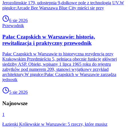
Jerozolimskie 179, udostępnia 9-dołkowe pole z technologią UV.W
pigułce:Arcade Bee Warszawa Blue City mieści się przy
6 sie 2026
Przewodnik
Pałac Czapskich w Warszawie: historia,
rewitalizacja i praktyczny przewodnik
Pałac Czapskich w Warszawie to historyczna rezydencja przy
Krakowskim Przedmieściu 5, pełniąca obecnie funkcję głównej
siedziby ASP. Obiekt, wpisany 1 lipca 1965 roku do rejestru
zabytków pod numerem 209, stanowi wyjątkowy przykład
architektury.W pigułce:Pałac Czapskich w Warszawie zarządza
jednostk
5 sie 2026
Najnowsze
1
Łazienki Królewskie w Warszawie: 5 rzeczy, które musisz