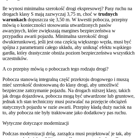
Ile wynosi minimalna szerokość drogi ekspresowej? Pasy ruchu na
drogach klasy S mają zazwyczaj 3,75 m, choć w
trudnych
warunkach
dopuszcza się 3,50 m. W kwestii pobocza, przepisy
mówią o konieczności stosowania utwardzonych pasów
awaryjnych, które zwiększają margines bezpieczeństwa w
przypadku awarii pojazdu. Minimalna szerokość drogi
dwukierunkowej, jeśli jest ona częścią większego węzła, musi być
spójna z parametrami całego układu, aby uniknąć efektu wąskiego
gardła, który drastycznie obniża poziom bezpieczeństwa wszystkich
uczestników.
A co przepisy mówią o poboczach tego rodzaju drogi?
Pobocza stanowią integralną część przekroju drogowego i muszą
mieć szerokość dostosowaną do klasy drogi, aby umożliwić
bezpieczne zatrzymanie pojazdu. Na drogach niższej klasy, takich
jak droga dojazdowa, pobocza mogą być utwardzone lub gruntowe,
jednak ich stan techniczny musi pozwalać na przejęcie obciążeń
statycznych pojazdu w razie awarii. Przepisy kładą duży nacisk na
to, aby pobocza nie były traktowane jako dodatkowy pas ruchu.
Wytyczne dotyczące modernizacji
Podczas modernizacji dróg, zarządca musi projektować je tak, aby