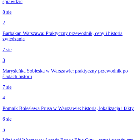
sprawdzić
8 sie
2
Barbakan Warszawa: Praktyczny przewodnik, ceny i historia
zwiedzania
7 sie
3
Marysieńka Sobieska w Warszawie: praktyczny przewodnik po
śladach historii
7 sie
4
Pomnik Bolesława Prusa w Warszawie: historia, lokalizacja i fakty
6 sie
5