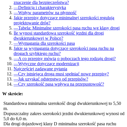
znaczenie dla bezpieczeństwa?
—
Definicja i charakterystyka
—
Wpływ parametrów na płynność
Jakie przepisy dotyczące minimalnej szerokości regulują
projektowanie dróg?
—
Tabela: Minimalne szerokości pasa ruchu wg klasy drogi
Ile wynosi standardowa szerokość jezdni dla drogi
dwukierunkowej w Polsce?
—
Wymagania dla szerokości pasa
Jakie są wymagania dotyczące szerokości pasa ruchu na
drogach szybkiego ruchu?
—
A co przepisy mówią o poboczach tego rodzaju drogi?
—
Wytyczne dotyczące modernizacji
Najczęściej zadawane pytania
—
Czy istniejąca droga musi spełniać nowe przepisy?
—
Jak uzyskać odstępstwo od przepisów?
—
Czy szerokość pasa wpływa na przepustowość?
W skrócie:
Standardowa minimalna szerokość drogi dwukierunkowej to 5,50
m.
Dopuszczalny zakres szerokości jezdni dwukierunkowej wynosi od
5,0 do 6,0 m.
Dla drogi dojazdowej klasy D minimalna szerokość pasa ruchu