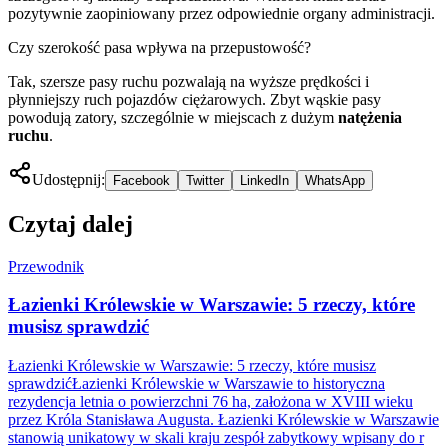
pozytywnie zaopiniowany przez odpowiednie organy administracji.
Czy szerokość pasa wpływa na przepustowość?
Tak, szersze pasy ruchu pozwalają na wyższe prędkości i
płynniejszy ruch pojazdów ciężarowych. Zbyt wąskie pasy
powodują zatory, szczególnie w miejscach z dużym
natężenia
ruchu
.
Udostępnij:
Facebook
Twitter
LinkedIn
WhatsApp
Czytaj dalej
Przewodnik
Łazienki Królewskie w Warszawie: 5 rzeczy, które
musisz sprawdzić
Łazienki Królewskie w Warszawie: 5 rzeczy, które musisz
sprawdzićŁazienki Królewskie w Warszawie to historyczna
rezydencja letnia o powierzchni 76 ha, założona w XVIII wieku
przez Króla Stanisława Augusta. Łazienki Królewskie w Warszawie
stanowią unikatowy w skali kraju zespół zabytkowy wpisany do r