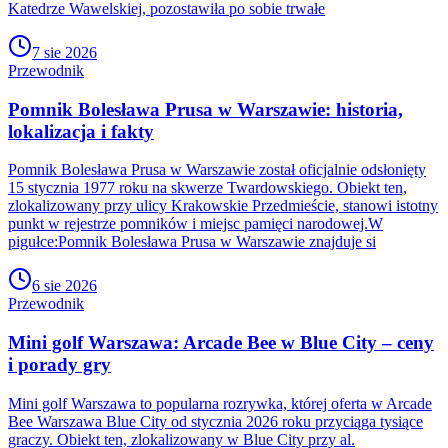
Katedrze Wawelskiej, pozostawiła po sobie trwałe
7 sie 2026
Przewodnik
Pomnik Bolesława Prusa w Warszawie: historia,
lokalizacja i fakty
Pomnik Bolesława Prusa w Warszawie został oficjalnie odsłonięty
15 stycznia 1977 roku na skwerze Twardowskiego. Obiekt ten,
zlokalizowany przy ulicy Krakowskie Przedmieście, stanowi istotny
punkt w rejestrze pomników i miejsc pamięci narodowej.W
pigułce:Pomnik Bolesława Prusa w Warszawie znajduje si
6 sie 2026
Przewodnik
Mini golf Warszawa: Arcade Bee w Blue City – ceny
i porady gry
Mini golf Warszawa to popularna rozrywka, której oferta w Arcade
Bee Warszawa Blue City od stycznia 2026 roku przyciąga tysiące
graczy. Obiekt ten, zlokalizowany w Blue City przy al.