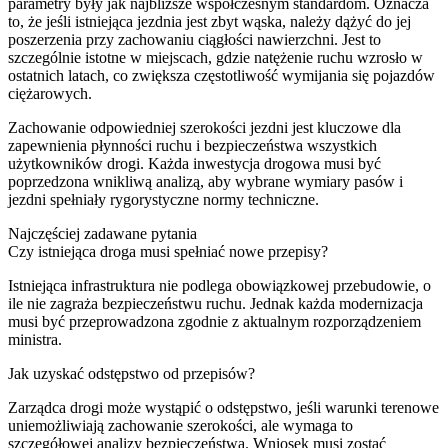
parametry były jak najbliższe współczesnym standardom. Oznacza
to, że jeśli istniejąca jezdnia jest zbyt wąska, należy dążyć do jej
poszerzenia przy zachowaniu ciągłości nawierzchni. Jest to
szczególnie istotne w miejscach, gdzie natężenie ruchu wzrosło w
ostatnich latach, co zwiększa częstotliwość wymijania się pojazdów
ciężarowych.
Zachowanie odpowiedniej szerokości jezdni jest kluczowe dla
zapewnienia płynności ruchu i bezpieczeństwa wszystkich
użytkowników drogi. Każda inwestycja drogowa musi być
poprzedzona wnikliwą analizą, aby wybrane wymiary pasów i
jezdni spełniały rygorystyczne normy techniczne.
Najczęściej zadawane pytania
Czy istniejąca droga musi spełniać nowe przepisy?
Istniejąca infrastruktura nie podlega obowiązkowej przebudowie, o
ile nie zagraża bezpieczeństwu ruchu. Jednak każda modernizacja
musi być przeprowadzona zgodnie z aktualnym rozporządzeniem
ministra.
Jak uzyskać odstępstwo od przepisów?
Zarządca drogi może wystąpić o odstępstwo, jeśli warunki terenowe
uniemożliwiają zachowanie szerokości, ale wymaga to
szczegółowej analizy bezpieczeństwa. Wniosek musi zostać