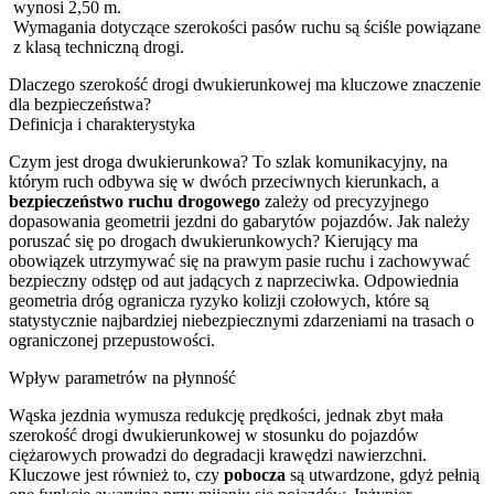
wynosi 2,50 m.
Wymagania dotyczące szerokości pasów ruchu są ściśle powiązane
z klasą techniczną drogi.
Dlaczego szerokość drogi dwukierunkowej ma kluczowe znaczenie
dla bezpieczeństwa?
Definicja i charakterystyka
Czym jest droga dwukierunkowa? To szlak komunikacyjny, na
którym ruch odbywa się w dwóch przeciwnych kierunkach, a
bezpieczeństwo ruchu drogowego
zależy od precyzyjnego
dopasowania geometrii jezdni do gabarytów pojazdów. Jak należy
poruszać się po drogach dwukierunkowych? Kierujący ma
obowiązek utrzymywać się na prawym pasie ruchu i zachowywać
bezpieczny odstęp od aut jadących z naprzeciwka. Odpowiednia
geometria dróg ogranicza ryzyko kolizji czołowych, które są
statystycznie najbardziej niebezpiecznymi zdarzeniami na trasach o
ograniczonej przepustowości.
Wpływ parametrów na płynność
Wąska jezdnia wymusza redukcję prędkości, jednak zbyt mała
szerokość drogi dwukierunkowej w stosunku do pojazdów
ciężarowych prowadzi do degradacji krawędzi nawierzchni.
Kluczowe jest również to, czy
pobocza
są utwardzone, gdyż pełnią