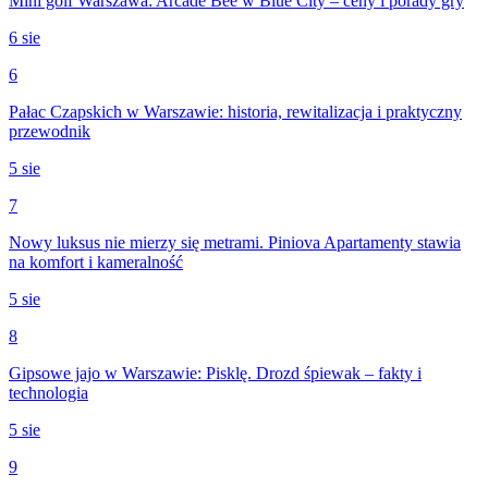
Mini golf Warszawa: Arcade Bee w Blue City – ceny i porady gry
6 sie
6
Pałac Czapskich w Warszawie: historia, rewitalizacja i praktyczny
przewodnik
5 sie
7
Nowy luksus nie mierzy się metrami. Piniova Apartamenty stawia
na komfort i kameralność
5 sie
8
Gipsowe jajo w Warszawie: Pisklę. Drozd śpiewak – fakty i
technologia
5 sie
9