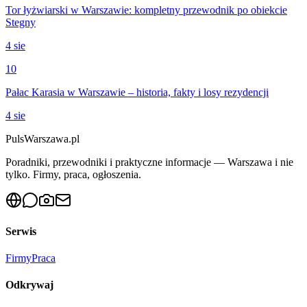
Tor łyżwiarski w Warszawie: kompletny przewodnik po obiekcie
Stegny
4 sie
10
Pałac Karasia w Warszawie – historia, fakty i losy rezydencji
4 sie
PulsWarszawa.pl
Poradniki, przewodniki i praktyczne informacje — Warszawa i nie
tylko. Firmy, praca, ogłoszenia.
Serwis
Firmy
Praca
Odkrywaj