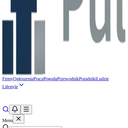
Firmy
Ogłoszenia
Praca
Pogoda
Przewodnik
Poradniki
Ludzie
Lifestyle
Menu