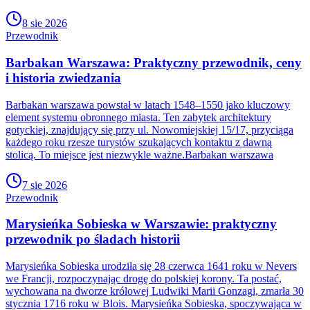
8 sie 2026
Przewodnik
Barbakan Warszawa: Praktyczny przewodnik, ceny
i historia zwiedzania
Barbakan warszawa powstał w latach 1548–1550 jako kluczowy
element systemu obronnego miasta. Ten zabytek architektury
gotyckiej, znajdujący się przy ul. Nowomiejskiej 15/17, przyciąga
każdego roku rzesze turystów szukających kontaktu z dawną
stolicą. To miejsce jest niezwykle ważne.Barbakan warszawa
7 sie 2026
Przewodnik
Marysieńka Sobieska w Warszawie: praktyczny
przewodnik po śladach historii
Marysieńka Sobieska urodziła się 28 czerwca 1641 roku w Nevers
we Francji, rozpoczynając drogę do polskiej korony. Ta postać,
wychowana na dworze królowej Ludwiki Marii Gonzagi, zmarła 30
stycznia 1716 roku w Blois. Marysieńka Sobieska, spoczywająca w