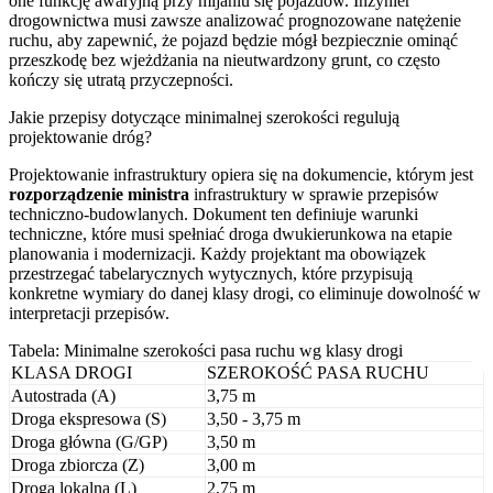
one funkcję awaryjną przy mijaniu się pojazdów. Inżynier
drogownictwa musi zawsze analizować prognozowane natężenie
ruchu, aby zapewnić, że pojazd będzie mógł bezpiecznie ominąć
przeszkodę bez wjeżdżania na nieutwardzony grunt, co często
kończy się utratą przyczepności.
Jakie przepisy dotyczące minimalnej szerokości regulują
projektowanie dróg?
Projektowanie infrastruktury opiera się na dokumencie, którym jest
rozporządzenie ministra
infrastruktury w sprawie przepisów
techniczno-budowlanych. Dokument ten definiuje warunki
techniczne, które musi spełniać droga dwukierunkowa na etapie
planowania i modernizacji. Każdy projektant ma obowiązek
przestrzegać tabelarycznych wytycznych, które przypisują
konkretne wymiary do danej klasy drogi, co eliminuje dowolność w
interpretacji przepisów.
Tabela: Minimalne szerokości pasa ruchu wg klasy drogi
KLASA DROGI
SZEROKOŚĆ PASA RUCHU
Autostrada (A)
3,75 m
Droga ekspresowa (S)
3,50 - 3,75 m
Droga główna (G/GP)
3,50 m
Droga zbiorcza (Z)
3,00 m
Droga lokalna (L)
2,75 m