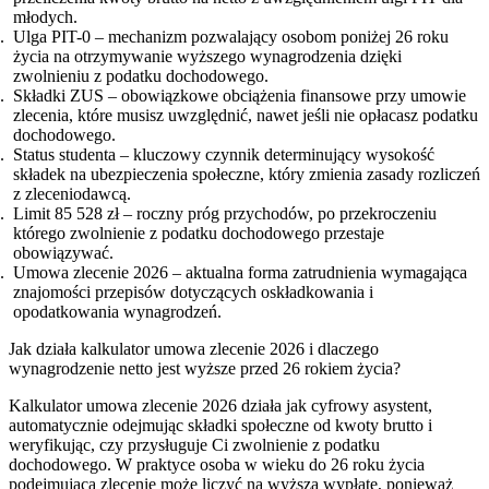
młodych.
Ulga PIT-0 – mechanizm pozwalający osobom poniżej 26 roku
życia na otrzymywanie wyższego wynagrodzenia dzięki
zwolnieniu z podatku dochodowego.
Składki ZUS – obowiązkowe obciążenia finansowe przy umowie
zlecenia, które musisz uwzględnić, nawet jeśli nie opłacasz podatku
dochodowego.
Status studenta – kluczowy czynnik determinujący wysokość
składek na ubezpieczenia społeczne, który zmienia zasady rozliczeń
z zleceniodawcą.
Limit 85 528 zł – roczny próg przychodów, po przekroczeniu
którego zwolnienie z podatku dochodowego przestaje
obowiązywać.
Umowa zlecenie 2026 – aktualna forma zatrudnienia wymagająca
znajomości przepisów dotyczących oskładkowania i
opodatkowania wynagrodzeń.
Jak działa kalkulator umowa zlecenie 2026 i dlaczego
wynagrodzenie netto jest wyższe przed 26 rokiem życia?
Kalkulator umowa zlecenie 2026 działa jak cyfrowy asystent,
automatycznie odejmując składki społeczne od kwoty brutto i
weryfikując, czy przysługuje Ci zwolnienie z podatku
dochodowego. W praktyce osoba w wieku do 26 roku życia
podejmująca zlecenie może liczyć na wyższą wypłatę, ponieważ