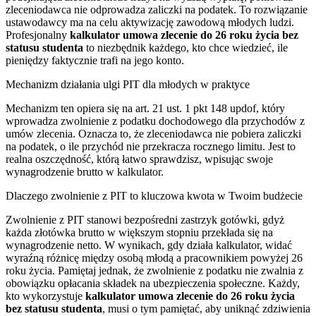
zleceniodawca nie odprowadza zaliczki na podatek. To rozwiązanie
ustawodawcy ma na celu aktywizację zawodową młodych ludzi.
Profesjonalny
kalkulator umowa zlecenie do 26 roku życia bez
statusu studenta
to niezbędnik każdego, kto chce wiedzieć, ile
pieniędzy faktycznie trafi na jego konto.
Mechanizm działania ulgi PIT dla młodych w praktyce
Mechanizm ten opiera się na art. 21 ust. 1 pkt 148 updof, który
wprowadza zwolnienie z podatku dochodowego dla przychodów z
umów zlecenia. Oznacza to, że zleceniodawca nie pobiera zaliczki
na podatek, o ile przychód nie przekracza rocznego limitu. Jest to
realna oszczędność, którą łatwo sprawdzisz, wpisując swoje
wynagrodzenie brutto w kalkulator.
Dlaczego zwolnienie z PIT to kluczowa kwota w Twoim budżecie
Zwolnienie z PIT stanowi bezpośredni zastrzyk gotówki, gdyż
każda złotówka brutto w większym stopniu przekłada się na
wynagrodzenie netto. W wynikach, gdy działa kalkulator, widać
wyraźną różnicę między osobą młodą a pracownikiem powyżej 26
roku życia. Pamiętaj jednak, że zwolnienie z podatku nie zwalnia z
obowiązku opłacania składek na ubezpieczenia społeczne. Każdy,
kto wykorzystuje
kalkulator umowa zlecenie do 26 roku życia
bez statusu studenta
, musi o tym pamiętać, aby uniknąć zdziwienia