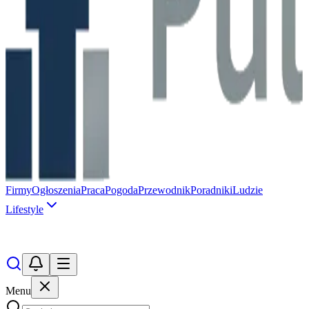
Firmy
Ogłoszenia
Praca
Pogoda
Przewodnik
Poradniki
Ludzie
Lifestyle
Menu