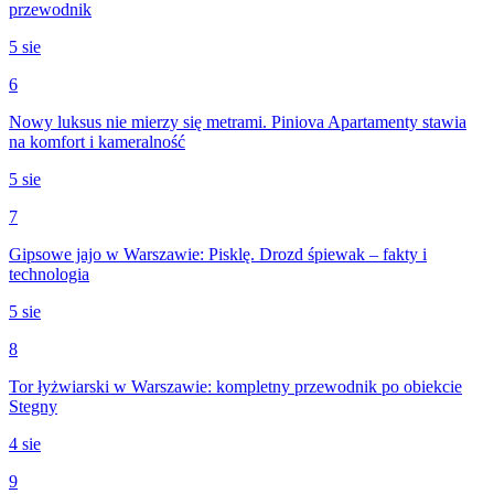
przewodnik
5 sie
6
Nowy luksus nie mierzy się metrami. Piniova Apartamenty stawia
na komfort i kameralność
5 sie
7
Gipsowe jajo w Warszawie: Pisklę. Drozd śpiewak – fakty i
technologia
5 sie
8
Tor łyżwiarski w Warszawie: kompletny przewodnik po obiekcie
Stegny
4 sie
9