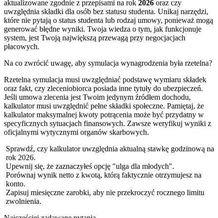
aktualizowane zgodnie z przepisami na rok
2026
oraz czy
uwzględnia składki dla osób bez statusu studenta. Unikaj narzędzi,
które nie pytają o status studenta lub rodzaj umowy, ponieważ mogą
generować błędne wyniki. Twoja wiedza o tym, jak funkcjonuje
system, jest Twoją największą przewagą przy negocjacjach
płacowych.
Na co zwrócić uwagę, aby symulacja wynagrodzenia była rzetelna?
Rzetelna symulacja musi uwzględniać podstawę wymiaru składek
oraz fakt, czy zleceniobiorca posiada inne tytuły do ubezpieczeń.
Jeśli umowa zlecenia jest Twoim jedynym źródłem dochodu,
kalkulator musi uwzględnić pełne składki społeczne. Pamiętaj, że
kalkulator maksymalnej kwoty potrącenia może być przydatny w
specyficznych sytuacjach finansowych. Zawsze weryfikuj wyniki z
oficjalnymi wytycznymi organów skarbowych.
Sprawdź, czy kalkulator uwzględnia aktualną stawkę godzinową na
rok 2026.
Upewnij się, że zaznaczyłeś opcję "ulga dla młodych".
Porównaj wynik netto z kwotą, którą faktycznie otrzymujesz na
konto.
Zapisuj miesięczne zarobki, aby nie przekroczyć rocznego limitu
zwolnienia.
Najczęściej zadawane pytania