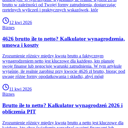
brutto w zależności od Twojej formy zatrudnienia, dostarczając
rzetelnych wyliczeń i praktycznych wskazówek, któr
12 kwi 2026
Biznes
4626 brutto ile to netto? Kalkulator wynagrodzenia,
umowa i koszty
Zrozumienie różnicy między kwotą brutto a faktycznym
wynagrodzeniem netto jest kluczowe dla każdego, kto planuje
swoje finanse lub negocjuje warunki zatrudnienia. W tym artykule
wyjaśnię, ile realnie zarobisz przy kwocie 4626 zł brutto, biorąc pod
uwagę różne formy opodatkowania i składki, abyś mógł
11 kwi 2026
Biznes
Brutto ile to netto? Kalkulator wynagrodzeń 2026 i
obliczenia PIT
Zrozumienie różnicy między kwotą brutto a netto jest kluczowe dla
każdego, kto chce świadomie zarządzać swoimi finansami lub