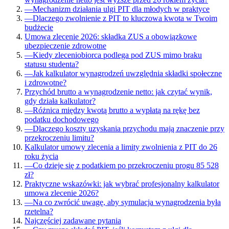
—
Mechanizm działania ulgi PIT dla młodych w praktyce
—
Dlaczego zwolnienie z PIT to kluczowa kwota w Twoim
budżecie
Umowa zlecenie 2026: składka ZUS a obowiązkowe
ubezpieczenie zdrowotne
—
Kiedy zleceniobiorca podlega pod ZUS mimo braku
statusu studenta?
—
Jak kalkulator wynagrodzeń uwzględnia składki społeczne
i zdrowotne?
Przychód brutto a wynagrodzenie netto: jak czytać wynik,
gdy działa kalkulator?
—
Różnica między kwotą brutto a wypłatą na rękę bez
podatku dochodowego
—
Dlaczego koszty uzyskania przychodu mają znaczenie przy
przekroczeniu limitu?
Kalkulator umowy zlecenia a limity zwolnienia z PIT do 26
roku życia
—
Co dzieje się z podatkiem po przekroczeniu progu 85 528
zł?
Praktyczne wskazówki: jak wybrać profesjonalny kalkulator
umowa zlecenie 2026?
—
Na co zwrócić uwagę, aby symulacja wynagrodzenia była
rzetelna?
Najczęściej zadawane pytania