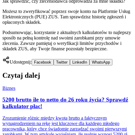
Jak sprawdzić, czy zleceniodawca odprowadza za mnie składki?
Możesz to zweryfikować poprzez swoje konto na Platformie Usług
Elektronicznych (PUE) ZUS. Tam sprawdzisz historię zgłoszeń i
opłaconych składek.
Podsumowując, korzystanie z aktualnych kalkulatorów to najlepszy
sposób na pełną kontrolę nad swoimi zarobkami przy umowie
zlecenia. Zawsze pamiętaj o weryfikacji limitów przychodów i
składek ZUS, aby Twoje finanse pozostały bezpieczne.
Udostępnij:
Facebook
Twitter
LinkedIn
WhatsApp
Czytaj dalej
Biznes
5200 brutto ile to netto do 26 roku życia? Sprawdź
kalkulator płac!
Zrozumienie różnic między kwotą brutto a faktycznym
wynagrodzeniem na rękę jest kluczowe dla każdego młodego
pracownika, który chce świadomie zarządzać swoimi pierwszymi
zarobkami. W tym artykule wyjaśniam, ile realnie wynosi 5200 zł