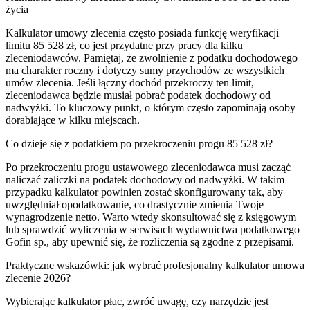
życia
Kalkulator umowy zlecenia często posiada funkcję weryfikacji
limitu 85 528 zł, co jest przydatne przy pracy dla kilku
zleceniodawców. Pamiętaj, że zwolnienie z podatku dochodowego
ma charakter roczny i dotyczy sumy przychodów ze wszystkich
umów zlecenia. Jeśli łączny dochód przekroczy ten limit,
zleceniodawca będzie musiał pobrać podatek dochodowy od
nadwyżki. To kluczowy punkt, o którym często zapominają osoby
dorabiające w kilku miejscach.
Co dzieje się z podatkiem po przekroczeniu progu 85 528 zł?
Po przekroczeniu progu ustawowego zleceniodawca musi zacząć
naliczać zaliczki na podatek dochodowy od nadwyżki. W takim
przypadku kalkulator powinien zostać skonfigurowany tak, aby
uwzględniał opodatkowanie, co drastycznie zmienia Twoje
wynagrodzenie netto. Warto wtedy skonsultować się z księgowym
lub sprawdzić wyliczenia w serwisach wydawnictwa podatkowego
Gofin sp., aby upewnić się, że rozliczenia są zgodne z przepisami.
Praktyczne wskazówki: jak wybrać profesjonalny kalkulator umowa
zlecenie 2026?
Wybierając kalkulator płac, zwróć uwagę, czy narzędzie jest