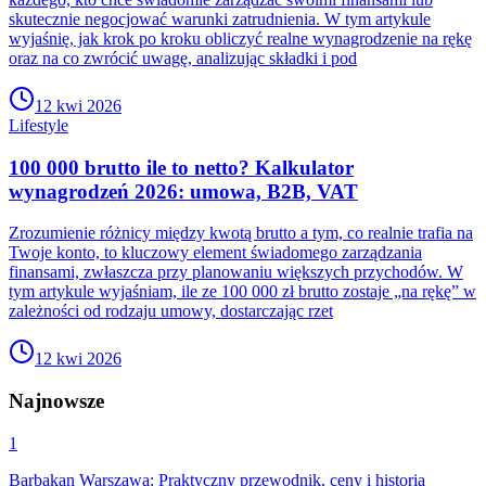
skutecznie negocjować warunki zatrudnienia. W tym artykule
wyjaśnię, jak krok po kroku obliczyć realne wynagrodzenie na rękę
oraz na co zwrócić uwagę, analizując składki i pod
12 kwi 2026
Lifestyle
100 000 brutto ile to netto? Kalkulator
wynagrodzeń 2026: umowa, B2B, VAT
Zrozumienie różnicy między kwotą brutto a tym, co realnie trafia na
Twoje konto, to kluczowy element świadomego zarządzania
finansami, zwłaszcza przy planowaniu większych przychodów. W
tym artykule wyjaśniam, ile ze 100 000 zł brutto zostaje „na rękę” w
zależności od rodzaju umowy, dostarczając rzet
12 kwi 2026
Najnowsze
1
Barbakan Warszawa: Praktyczny przewodnik, ceny i historia