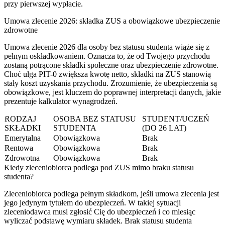
przy pierwszej wypłacie.
Umowa zlecenie 2026: składka ZUS a obowiązkowe ubezpieczenie
zdrowotne
Umowa zlecenie 2026 dla osoby bez statusu studenta wiąże się z
pełnym oskładkowaniem. Oznacza to, że od Twojego przychodu
zostaną potrącone składki społeczne oraz ubezpieczenie zdrowotne.
Choć ulga PIT-0 zwiększa kwotę netto, składki na ZUS stanowią
stały koszt uzyskania przychodu. Zrozumienie, że ubezpieczenia są
obowiązkowe, jest kluczem do poprawnej interpretacji danych, jakie
prezentuje kalkulator wynagrodzeń.
RODZAJ
OSOBA BEZ STATUSU
STUDENT/UCZEŃ
SKŁADKI
STUDENTA
(DO 26 LAT)
Emerytalna
Obowiązkowa
Brak
Rentowa
Obowiązkowa
Brak
Zdrowotna
Obowiązkowa
Brak
Kiedy zleceniobiorca podlega pod ZUS mimo braku statusu
studenta?
Zleceniobiorca podlega pełnym składkom, jeśli umowa zlecenia jest
jego jedynym tytułem do ubezpieczeń. W takiej sytuacji
zleceniodawca musi zgłosić Cię do ubezpieczeń i co miesiąc
wyliczać podstawę wymiaru składek. Brak statusu studenta