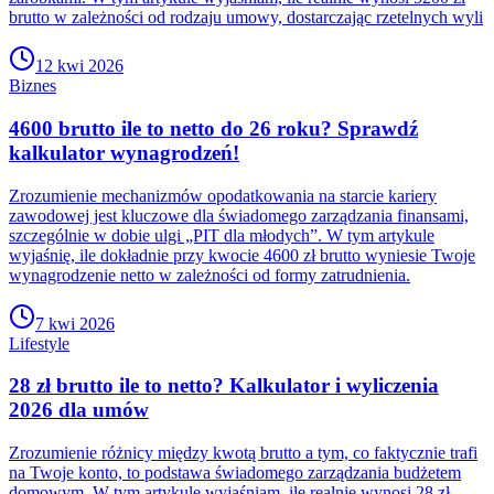
brutto w zależności od rodzaju umowy, dostarczając rzetelnych wyli
12 kwi 2026
Biznes
4600 brutto ile to netto do 26 roku? Sprawdź
kalkulator wynagrodzeń!
Zrozumienie mechanizmów opodatkowania na starcie kariery
zawodowej jest kluczowe dla świadomego zarządzania finansami,
szczególnie w dobie ulgi „PIT dla młodych”. W tym artykule
wyjaśnię, ile dokładnie przy kwocie 4600 zł brutto wyniesie Twoje
wynagrodzenie netto w zależności od formy zatrudnienia.
7 kwi 2026
Lifestyle
28 zł brutto ile to netto? Kalkulator i wyliczenia
2026 dla umów
Zrozumienie różnicy między kwotą brutto a tym, co faktycznie trafi
na Twoje konto, to podstawa świadomego zarządzania budżetem
domowym. W tym artykule wyjaśniam, ile realnie wynosi 28 zł