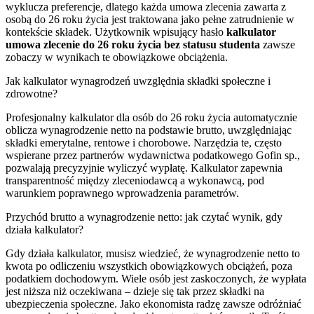
wyklucza preferencje, dlatego każda umowa zlecenia zawarta z
osobą do 26 roku życia jest traktowana jako pełne zatrudnienie w
kontekście składek. Użytkownik wpisujący hasło
kalkulator
umowa zlecenie do 26 roku życia bez statusu studenta
zawsze
zobaczy w wynikach te obowiązkowe obciążenia.
Jak kalkulator wynagrodzeń uwzględnia składki społeczne i
zdrowotne?
Profesjonalny kalkulator dla osób do 26 roku życia automatycznie
oblicza wynagrodzenie netto na podstawie brutto, uwzględniając
składki emerytalne, rentowe i chorobowe. Narzędzia te, często
wspierane przez partnerów wydawnictwa podatkowego Gofin sp.,
pozwalają precyzyjnie wyliczyć wypłatę. Kalkulator zapewnia
transparentność między zleceniodawcą a wykonawcą, pod
warunkiem poprawnego wprowadzenia parametrów.
Przychód brutto a wynagrodzenie netto: jak czytać wynik, gdy
działa kalkulator?
Gdy działa kalkulator, musisz wiedzieć, że wynagrodzenie netto to
kwota po odliczeniu wszystkich obowiązkowych obciążeń, poza
podatkiem dochodowym. Wiele osób jest zaskoczonych, że wypłata
jest niższa niż oczekiwana – dzieje się tak przez składki na
ubezpieczenia społeczne. Jako ekonomista radzę zawsze odróżniać