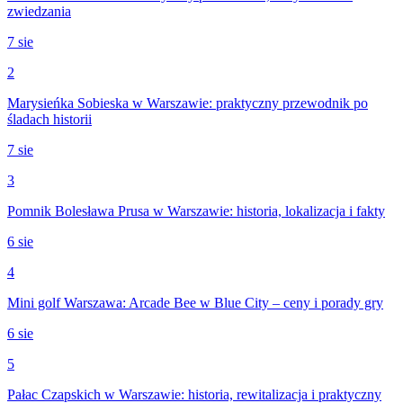
zwiedzania
7 sie
2
Marysieńka Sobieska w Warszawie: praktyczny przewodnik po
śladach historii
7 sie
3
Pomnik Bolesława Prusa w Warszawie: historia, lokalizacja i fakty
6 sie
4
Mini golf Warszawa: Arcade Bee w Blue City – ceny i porady gry
6 sie
5
Pałac Czapskich w Warszawie: historia, rewitalizacja i praktyczny