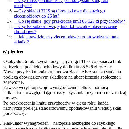
—
Czy muszę składać PIT, jeśli korzystam z ulgi dla
młodych?
—
Czy składki ZUS są obowiązkowe dla każdego
zleceniobiorcy do 26 lat?
—
Co się stanie, gdy przekroczę limit 85 528 zł przychodów?
—
Czy kalkulator uwzględnia dobrowolne ubezpieczenie
chorobowe?
—
Jak sprawdzić, czy zleceniodawca odprowadza za mnie
składki?
W pigułce:
Osoby do 26 roku życia korzystają z ulgi PIT-0, co oznacza brak
zaliczek na podatek dochodowy do limitu 85 528 zł rocznie.
Nawet przy braku podatku, umowa zlecenie bez statusu studenta
podlega obowiązkowym składkom na ubezpieczenia społeczne i
zdrowotne.
Zawsze weryfikuj swoje wynagrodzenie netto za pomocą
kalkulatora, uwzględniając koszty uzyskania przychodu oraz rodzaj
umowy.
Po przekroczeniu limitu przychodów w ciągu roku, każda
nadwyżka podlega standardowemu opodatkowaniu według skali
podatkowej.
Kalkulator wynagrodzeń – narzędzie niezbędne do szybkiego
przeliczenia kwoty brutto na netto z uwzględnieniem ulgi PIT dla