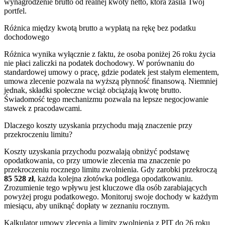
wynagrodzenie brutto od realnej kwoty netto, która zasila Twój
portfel.
Różnica między kwotą brutto a wypłatą na rękę bez podatku
dochodowego
Różnica wynika wyłącznie z faktu, że osoba poniżej 26 roku życia
nie płaci zaliczki na podatek dochodowy. W porównaniu do
standardowej umowy o pracę, gdzie podatek jest stałym elementem,
umowa zlecenie pozwala na wyższą płynność finansową. Niemniej
jednak, składki społeczne wciąż obciążają kwotę brutto.
Świadomość tego mechanizmu pozwala na lepsze negocjowanie
stawek z pracodawcami.
Dlaczego koszty uzyskania przychodu mają znaczenie przy
przekroczeniu limitu?
Koszty uzyskania przychodu pozwalają obniżyć podstawę
opodatkowania, co przy umowie zlecenia ma znaczenie po
przekroczeniu rocznego limitu zwolnienia. Gdy zarobki przekroczą
85 528 zł
, każda kolejna złotówka podlega opodatkowaniu.
Zrozumienie tego wpływu jest kluczowe dla osób zarabiających
powyżej progu podatkowego. Monitoruj swoje dochody w każdym
miesiącu, aby uniknąć dopłaty w zeznaniu rocznym.
Kalkulator umowy zlecenia a limity zwolnienia z PIT do 26 roku