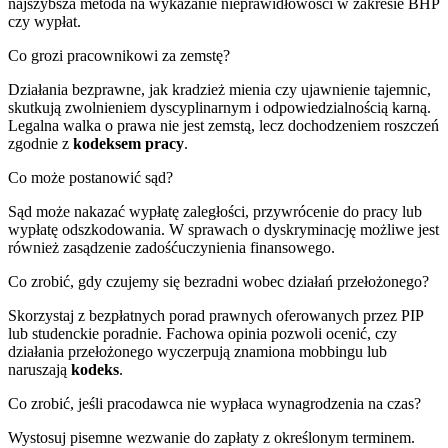
najszybsza metoda na wykazanie nieprawidłowości w zakresie BHP
czy wypłat.
Co grozi pracownikowi za zemstę?
Działania bezprawne, jak kradzież mienia czy ujawnienie tajemnic,
skutkują zwolnieniem dyscyplinarnym i odpowiedzialnością karną.
Legalna walka o prawa nie jest zemstą, lecz dochodzeniem roszczeń
zgodnie z
kodeksem pracy
.
Co może postanowić sąd?
Sąd może nakazać wypłatę zaległości, przywrócenie do pracy lub
wypłatę odszkodowania. W sprawach o dyskryminację możliwe jest
również zasądzenie zadośćuczynienia finansowego.
Co zrobić, gdy czujemy się bezradni wobec działań przełożonego?
Skorzystaj z bezpłatnych porad prawnych oferowanych przez PIP
lub studenckie poradnie. Fachowa opinia pozwoli ocenić, czy
działania przełożonego wyczerpują znamiona mobbingu lub
naruszają
kodeks
.
Co zrobić, jeśli pracodawca nie wypłaca wynagrodzenia na czas?
Wystosuj pisemne wezwanie do zapłaty z określonym terminem.