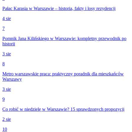
Pałac Karasia w Warszawie – historia, fakty i losy rezydencji
4 sie
7
Pomnik Jana Kilińskiego w Warszawie: kompletny przewodnik po
historii
3 sie
8
Metro warszawskie praca: praktyczny poradnik dla mieszkańców
Warszawy
3 sie
9
Co robić w niedzielę w Warszawie? 15 sprawdzonych propozycji
2 sie
10