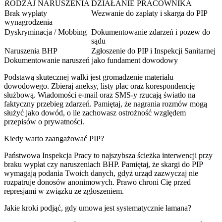
RODZAJ NARUSZENIA
DZIAŁANIE PRACOWNIKA
Brak wypłaty
Wezwanie do zapłaty i skarga do PIP
wynagrodzenia
Dyskryminacja / Mobbing
Dokumentowanie zdarzeń i pozew do
sądu
Naruszenia BHP
Zgłoszenie do PIP i Inspekcji Sanitarnej
Dokumentowanie naruszeń jako fundament dowodowy
Podstawą skutecznej walki jest gromadzenie materiału
dowodowego. Zbieraj aneksy, listy płac oraz korespondencję
służbową. Wiadomości e-mail oraz SMS-y rzucają światło na
faktyczny przebieg zdarzeń. Pamiętaj, że nagrania rozmów mogą
służyć jako dowód, o ile zachowasz ostrożność względem
przepisów o prywatności.
Kiedy warto zaangażować PIP?
Państwowa Inspekcja Pracy to najszybsza ścieżka interwencji przy
braku wypłat czy naruszeniach BHP. Pamiętaj, że skargi do PIP
wymagają podania Twoich danych, gdyż urząd zazwyczaj nie
rozpatruje donosów anonimowych. Prawo chroni Cię przed
represjami w związku ze zgłoszeniem.
Jakie kroki podjąć, gdy umowa jest systematycznie łamana?