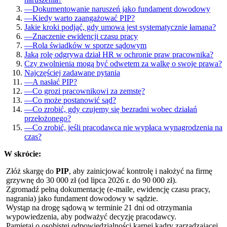
—
Dokumentowanie naruszeń jako fundament dowodowy
—
Kiedy warto zaangażować PIP?
Jakie kroki podjąć, gdy umowa jest systematycznie łamana?
—
Znaczenie ewidencji czasu pracy
—
Rola świadków w sporze sądowym
Jaką rolę odgrywa dział HR w ochronie praw pracownika?
Czy zwolnienia mogą być odwetem za walkę o swoje prawa?
Najczęściej zadawane pytania
—
A nasłać PIP?
—
Co grozi pracownikowi za zemstę?
—
Co może postanowić sąd?
—
Co zrobić, gdy czujemy się bezradni wobec działań
przełożonego?
—
Co zrobić, jeśli pracodawca nie wypłaca wynagrodzenia na
czas?
W skrócie:
Złóż skargę do
PIP
, aby zainicjować kontrolę i nałożyć na firmę
grzywnę do 30 000 zł (od lipca 2026 r. do 90 000 zł).
Zgromadź pełną dokumentację (e-maile, ewidencję czasu pracy,
nagrania) jako fundament dowodowy w sądzie.
Wystąp na drogę sądową w terminie 21 dni od otrzymania
wypowiedzenia, aby podważyć decyzję pracodawcy.
Pamiętaj o osobistej odpowiedzialności karnej kadry zarządzającej