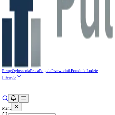
Firmy
Ogłoszenia
Praca
Pogoda
Przewodnik
Poradniki
Ludzie
Lifestyle
Menu