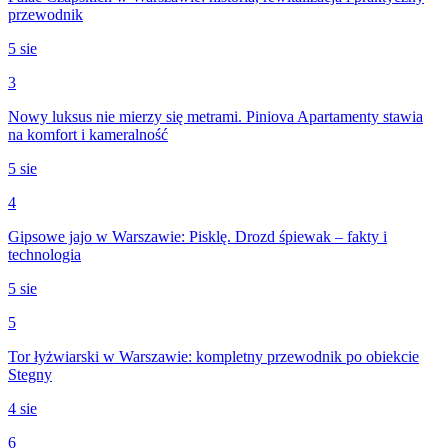
przewodnik
5 sie
3
Nowy luksus nie mierzy się metrami. Piniova Apartamenty stawia
na komfort i kameralność
5 sie
4
Gipsowe jajo w Warszawie: Pisklę. Drozd śpiewak – fakty i
technologia
5 sie
5
Tor łyżwiarski w Warszawie: kompletny przewodnik po obiekcie
Stegny
4 sie
6