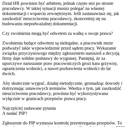
Dział HR powinien być arbitrem, jednak często stoi po stronie
pracodawcy. W takiej sytuacji musisz polegać na własnej
dokumentacji i wsparciu zewnętrznym. Jeśli zastanawiasz się, jak
zaszkodzić nieuczciwemu pracodawcy, skoncentruj się na
budowaniu niepodważalnej dokumentacji.
Czy zwolnienia mogą być odwetem za walkę o swoje prawa?
Zwolnienia będące odwetem są nielegalne, a pracownik może
podważyć takie wypowiedzenie przed sądem pracy. Wykazanie
związku przyczynowego między zgłoszeniem naruszeń a decyzją
firmy daje solidne podstawy do wygranej. Pamiętaj, że za
uporczywe naruszanie praw pracowniczych grozi kara grzywny,
ograniczenia wolności, a nawet pozbawienia wolności do lat
dwóch.
Aby skutecznie wygrać, działaj metodycznie, gromadząc dowody i
dotrzymując ustawowych terminów. Wiedza o tym, jak zaszkodzić
nieuczciwemu pracodawcy, powinna być wykorzystywana
wyłącznie w granicach przepisów prawa pracy.
Najczęściej zadawane pytania
A nasłać PIP?
Zgłoszenie do PIP wymusza kontrolę przestrzegania przepisów. To