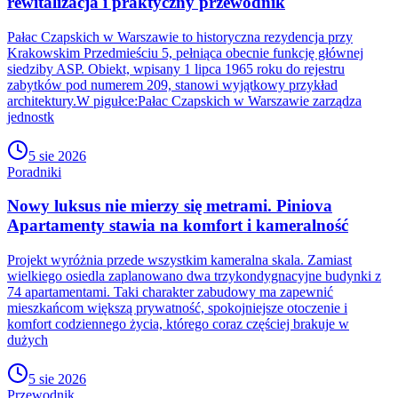
rewitalizacja i praktyczny przewodnik
Pałac Czapskich w Warszawie to historyczna rezydencja przy
Krakowskim Przedmieściu 5, pełniąca obecnie funkcję głównej
siedziby ASP. Obiekt, wpisany 1 lipca 1965 roku do rejestru
zabytków pod numerem 209, stanowi wyjątkowy przykład
architektury.W pigułce:Pałac Czapskich w Warszawie zarządza
jednostk
5 sie 2026
Poradniki
Nowy luksus nie mierzy się metrami. Piniova
Apartamenty stawia na komfort i kameralność
Projekt wyróżnia przede wszystkim kameralna skala. Zamiast
wielkiego osiedla zaplanowano dwa trzykondygnacyjne budynki z
74 apartamentami. Taki charakter zabudowy ma zapewnić
mieszkańcom większą prywatność, spokojniejsze otoczenie i
komfort codziennego życia, którego coraz częściej brakuje w
dużych
5 sie 2026
Przewodnik