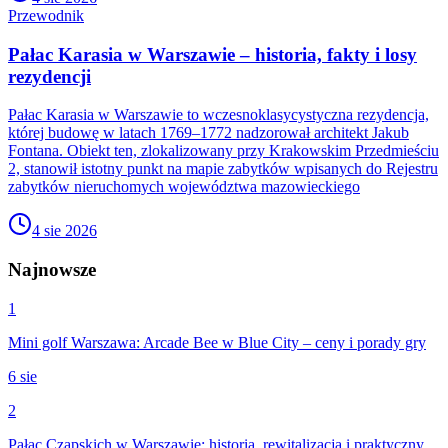
Przewodnik
Pałac Karasia w Warszawie – historia, fakty i losy
rezydencji
Pałac Karasia w Warszawie to wczesnoklasycystyczna rezydencja,
której budowę w latach 1769–1772 nadzorował architekt Jakub
Fontana. Obiekt ten, zlokalizowany przy Krakowskim Przedmieściu
2, stanowił istotny punkt na mapie zabytków wpisanych do Rejestru
zabytków nieruchomych województwa mazowieckiego
4 sie 2026
Najnowsze
1
Mini golf Warszawa: Arcade Bee w Blue City – ceny i porady gry
6 sie
2
Pałac Czapskich w Warszawie: historia, rewitalizacja i praktyczny