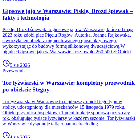
Gipsowe jajo w Warszawie: Pisklę. Drozd śpiewak –
fakty i technologia
Pisklę. Drozd śpiewak to gipsowe jajo w Warszawie, które od maja
2023 roku zdobi plac Pięciu Rogów. Autorka, Joanna Rajkowska,
stworzyła ten obiekt z pigmentowanego gipsu akrylowego,
wykorzystując do budowy formę silikonową dwuczęściową.W
pigułce:Gipsowe jajo w Warszawie kosztowało 260 500 zł.Obiekt
5 sie 2026
Przewodnik
Tor łyżwiarski w Warszawie: kompletny przewodnik
po obiekcie Stegny
Tor łyżwiarski w Warszawie to najdłuższy obiekt tego typu w
stolicy, udostępniony dla mieszkańców 15 listopada 1979 roku.
Obiekt przy ulica Inspektowa 1 pełni funkcję sportową przez cały
rok, obsługując tysiące łyżwiarzy w każdym sezonie. Tor łyżwiarski
w Warszawie dysponuje taflą o parametrach dług
4 sie 2026