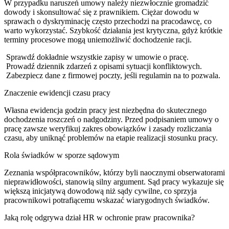
W przypadku naruszeń umowy należy niezwłocznie gromadzić
dowody i skonsultować się z prawnikiem. Ciężar dowodu w
sprawach o dyskryminację często przechodzi na pracodawcę, co
warto wykorzystać. Szybkość działania jest krytyczna, gdyż krótkie
terminy procesowe mogą uniemożliwić dochodzenie racji.
Sprawdź dokładnie wszystkie zapisy w umowie o pracę.
Prowadź dziennik zdarzeń z opisami sytuacji konfliktowych.
Zabezpiecz dane z firmowej poczty, jeśli regulamin na to pozwala.
Znaczenie ewidencji czasu pracy
Własna ewidencja godzin pracy jest niezbędna do skutecznego
dochodzenia roszczeń o nadgodziny. Przed podpisaniem umowy o
pracę zawsze weryfikuj zakres obowiązków i zasady rozliczania
czasu, aby uniknąć problemów na etapie realizacji stosunku pracy.
Rola świadków w sporze sądowym
Zeznania współpracowników, którzy byli naocznymi obserwatorami
nieprawidłowości, stanowią silny argument. Sąd pracy wykazuje się
większą inicjatywą dowodową niż sądy cywilne, co sprzyja
pracownikowi potrafiącemu wskazać wiarygodnych świadków.
Jaką rolę odgrywa dział HR w ochronie praw pracownika?