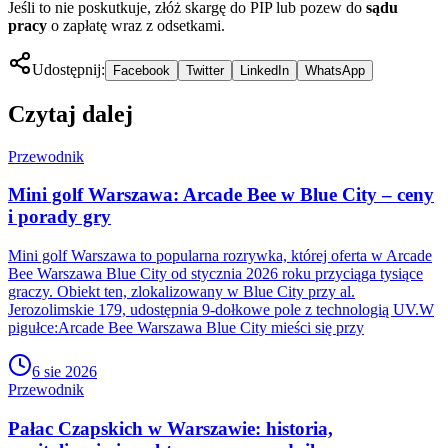
Jeśli to nie poskutkuje, złóż skargę do PIP lub pozew do
sądu
pracy
o zapłatę wraz z odsetkami.
Udostępnij:
Facebook
Twitter
LinkedIn
WhatsApp
Czytaj dalej
Przewodnik
Mini golf Warszawa: Arcade Bee w Blue City – ceny
i porady gry
Mini golf Warszawa to popularna rozrywka, której oferta w Arcade
Bee Warszawa Blue City od stycznia 2026 roku przyciąga tysiące
graczy. Obiekt ten, zlokalizowany w Blue City przy al.
Jerozolimskie 179, udostępnia 9-dołkowe pole z technologią UV.W
pigułce:Arcade Bee Warszawa Blue City mieści się przy
6 sie 2026
Przewodnik
Pałac Czapskich w Warszawie: historia,