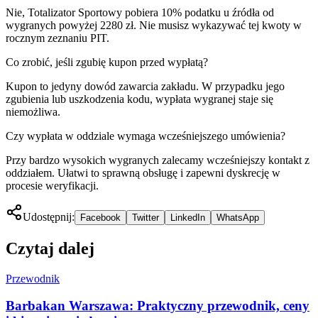
Nie, Totalizator Sportowy pobiera 10% podatku u źródła od
wygranych powyżej 2280 zł. Nie musisz wykazywać tej kwoty w
rocznym zeznaniu PIT.
Co zrobić, jeśli zgubię kupon przed wypłatą?
Kupon to jedyny dowód zawarcia zakładu. W przypadku jego
zgubienia lub uszkodzenia kodu, wypłata wygranej staje się
niemożliwa.
Czy wypłata w oddziale wymaga wcześniejszego umówienia?
Przy bardzo wysokich wygranych zalecamy wcześniejszy kontakt z
oddziałem. Ułatwi to sprawną obsługę i zapewni dyskrecję w
procesie weryfikacji.
Udostępnij:
Facebook
Twitter
LinkedIn
WhatsApp
Czytaj dalej
Przewodnik
Barbakan Warszawa: Praktyczny przewodnik, ceny