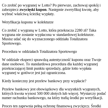
Co zrobić po wygranej w Lotto? Po pierwsze, zachowaj spokój i
zabezpiecz
zwycięski kupon
. Następnie zweryfikuj kwotę, aby
wybrać właściwą ścieżkę wypłaty.
Weryfikacja kuponu w kolekturze
Co zrobić z wygraną w Lotto, która przekracza 2280 zł? Taka
wygrana nie zostanie wypłacona w standardowej kolekturze.
Musisz udać się do wyznaczonego oddziału Totalizatora
Sportowego.
Procedura w oddziałach Totalizatora Sportowego
W oddziale eksperci sprawdzą autentyczność kuponu oraz Twoje
dane osobowe. To standardowa procedura dla każdej wygranej
przekraczającej limit punktu sprzedaży, gdzie lotto wypłata
wygranej w gotówce jest już ograniczona.
Kiedy konieczny jest przelew bankowy przy wypłacie?
Przelew bankowy jest obowiązkowy dla wszystkich wygranych,
których kwota wynosi 500 000 złotych lub więcej. Wystarczy podać
numer rachunku bankowego, na który trafią środki po weryfikacji.
Proces ten zapewnia pełną ochronę finansową zwycięzcy. Środki