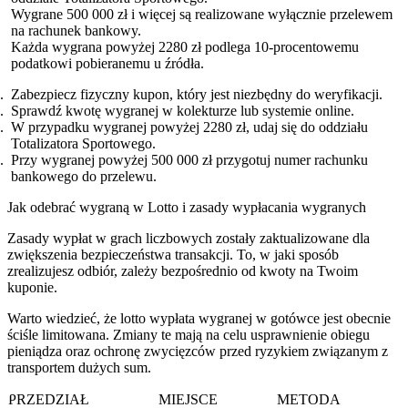
Wygrane 500 000 zł i więcej są realizowane wyłącznie przelewem
na rachunek bankowy.
Każda wygrana powyżej 2280 zł podlega 10-procentowemu
podatkowi pobieranemu u źródła.
Zabezpiecz fizyczny kupon, który jest niezbędny do weryfikacji.
Sprawdź kwotę wygranej w kolekturze lub systemie online.
W przypadku wygranej powyżej 2280 zł, udaj się do oddziału
Totalizatora Sportowego.
Przy wygranej powyżej 500 000 zł przygotuj numer rachunku
bankowego do przelewu.
Jak odebrać wygraną w Lotto i zasady wypłacania wygranych
Zasady wypłat w grach liczbowych zostały zaktualizowane dla
zwiększenia bezpieczeństwa transakcji. To, w jaki sposób
zrealizujesz odbiór, zależy bezpośrednio od kwoty na Twoim
kuponie.
Warto wiedzieć, że lotto wypłata wygranej w gotówce jest obecnie
ściśle limitowana. Zmiany te mają na celu usprawnienie obiegu
pieniądza oraz ochronę zwycięzców przed ryzykiem związanym z
transportem dużych sum.
PRZEDZIAŁ
MIEJSCE
METODA