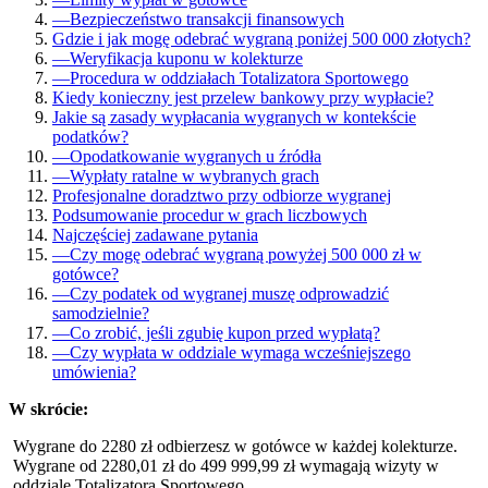
—
Bezpieczeństwo transakcji finansowych
Gdzie i jak mogę odebrać wygraną poniżej 500 000 złotych?
—
Weryfikacja kuponu w kolekturze
—
Procedura w oddziałach Totalizatora Sportowego
Kiedy konieczny jest przelew bankowy przy wypłacie?
Jakie są zasady wypłacania wygranych w kontekście
podatków?
—
Opodatkowanie wygranych u źródła
—
Wypłaty ratalne w wybranych grach
Profesjonalne doradztwo przy odbiorze wygranej
Podsumowanie procedur w grach liczbowych
Najczęściej zadawane pytania
—
Czy mogę odebrać wygraną powyżej 500 000 zł w
gotówce?
—
Czy podatek od wygranej muszę odprowadzić
samodzielnie?
—
Co zrobić, jeśli zgubię kupon przed wypłatą?
—
Czy wypłata w oddziale wymaga wcześniejszego
umówienia?
W skrócie:
Wygrane do 2280 zł odbierzesz w gotówce w każdej kolekturze.
Wygrane od 2280,01 zł do 499 999,99 zł wymagają wizyty w
oddziale Totalizatora Sportowego.