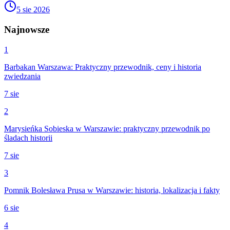
5 sie 2026
Najnowsze
1
Barbakan Warszawa: Praktyczny przewodnik, ceny i historia
zwiedzania
7 sie
2
Marysieńka Sobieska w Warszawie: praktyczny przewodnik po
śladach historii
7 sie
3
Pomnik Bolesława Prusa w Warszawie: historia, lokalizacja i fakty
6 sie
4