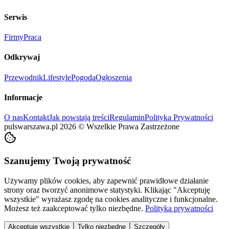
Serwis
Firmy
Praca
Odkrywaj
Przewodnik
Lifestyle
Pogoda
Ogłoszenia
Informacje
O nas
Kontakt
Jak powstają treści
Regulamin
Polityka Prywatności
pulswarszawa.pl
2026
©
Wszelkie Prawa Zastrzeżone
Szanujemy Twoją prywatność
Używamy plików cookies, aby zapewnić prawidłowe działanie
strony oraz tworzyć anonimowe statystyki. Klikając "Akceptuję
wszystkie" wyrażasz zgodę na cookies analityczne i funkcjonalne.
Możesz też zaakceptować tylko niezbędne.
Polityka prywatności
Akceptuję wszystkie
Tylko niezbędne
Szczegóły