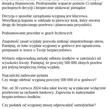
doradcą finansowym. Profesjonalne wsparcie pomoże Ci uniknąć
pochopnych decyzji i bezpiecznie ulokować pieniądze.
Decyzja o sposobie zarządzania wygraną jest kluczowa.
Weryfikacja kuponu w oddziale to pierwszy krok, który otwiera
drogę do bezpiecznego przelewu i planowania przyszłości.
Podsumowanie procedur w grach liczbowych
Znajomość zasad wypłaty pozwala uniknąć niepotrzebnego stresu.
Pamiętaj, że lotto wypłata wygranej w gotówce jest ograniczona
przepisami w trosce o Twoje bezpieczeństwo.
Wybierz odpowiednią metodę odbioru środków w zależności od
wysokości kwoty. Pamiętaj, że powyżej 500 000 złotych przelew
jest jedyną bezpieczną formą wypłaty.
Najczęściej zadawane pytania
Czy mogę odebrać wygraną powyżej 500 000 zł w gotówce?
Nie, od 30 czerwca 2024 roku takie kwoty są wypłacane wyłącznie
przelewem na rachunek bankowy. Zapewnia to maksymalne
bezpieczeństwo środków.
Czy podatek od wygranej muszę odprowadzić samodzielnie?