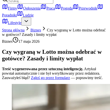
Firmy
Ogłoszenia
Praca
Pogoda
Przewodnik
Poradniki
Ludzie
Lifestyle
Strona główna
Biznes
Czy wygraną w Lotto można odebrać
w gotówce? Zasady i limity wypłat
Biznes
17 maja 2026
Czy wygraną w Lotto można odebrać w
gotówce? Zasady i limity wypłat
Treść wygenerowana przez sztuczną inteligencję.
Artykuł
powstał automatycznie i nie był weryfikowany przez redaktora.
Zauważyłeś błąd?
Zgłoś go przez formularz
— poprawimy treść.